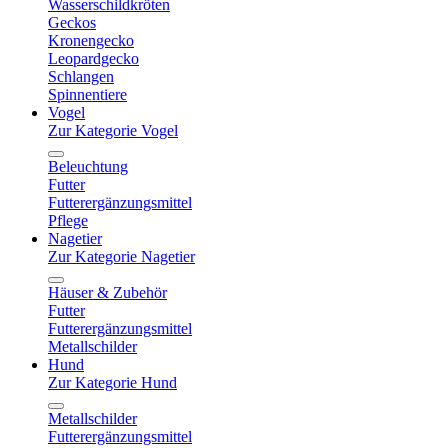
Wasserschildkröten
Geckos
Kronengecko
Leopardgecko
Schlangen
Spinnentiere
Vogel
Zur Kategorie Vogel
Beleuchtung
Futter
Futterergänzungsmittel
Pflege
Nagetier
Zur Kategorie Nagetier
Häuser & Zubehör
Futter
Futterergänzungsmittel
Metallschilder
Hund
Zur Kategorie Hund
Metallschilder
Futterergänzungsmittel