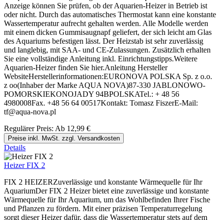
Anzeige können Sie prüfen, ob der Aquarien-Heizer in Betrieb ist
oder nicht. Durch das automatisches Thermostat kann eine konstante
Wassertemperatur aufrecht gehalten werden. Alle Modelle werden
mit einem dicken Gummisaugnapf geliefert, der sich leicht am Glas
des Aquariums befestigen lässt. Der Heizstab ist sehr zuverlässig
und langlebig, mit SAA- und CE-Zulassungen. Zusätzlich erhalten
Sie eine vollständige Anleitung inkl. Einrichtungstipps.Weitere
Aquarien-Heizer finden Sie hier.Anleitung Hersteller
WebsiteHerstellerinformationen:EURONOVA POLSKA Sp. z o.o.
z oo(Inhaber der Marke AQUA NOVA)87-330 JABLONOWO-
POMORSKIEKONOJADY 94BPOLSKATel.: + 48 56
4980008Fax. +48 56 64 00517Kontakt: Tomasz FiszerE-Mail:
tf@aqua-nova.pl
Regulärer Preis:
Ab
12,99 €
Preise inkl. MwSt. zzgl. Versandkosten
Details
Heizer FIX 2
FIX 2 HEIZERZuverlässige und konstante Wärmequelle für Ihr
AquariumDer FIX 2 Heizer bietet eine zuverlässige und konstante
Wärmequelle für Ihr Aquarium, um das Wohlbefinden Ihrer Fische
und Pflanzen zu fördern. Mit einer präzisen Temperaturregelung
sorgt dieser Heizer dafür, dass die Wassertemperatur stets auf dem