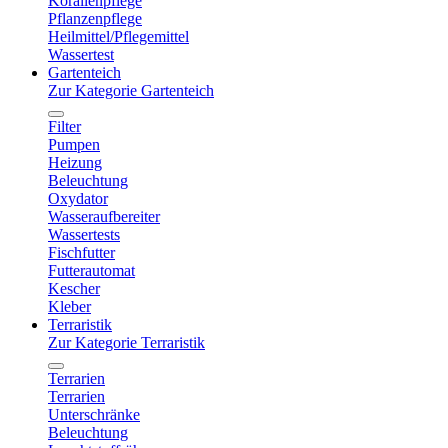
Korallenpflege
Pflanzenpflege
Heilmittel/Pflegemittel
Wassertest
Gartenteich
Zur Kategorie Gartenteich
Filter
Pumpen
Heizung
Beleuchtung
Oxydator
Wasseraufbereiter
Wassertests
Fischfutter
Futterautomat
Kescher
Kleber
Terraristik
Zur Kategorie Terraristik
Terrarien
Terrarien
Unterschränke
Beleuchtung