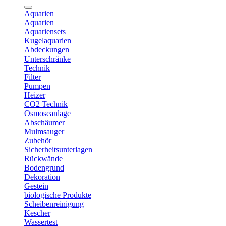
Aquarien
Aquarien
Aquariensets
Kugelaquarien
Abdeckungen
Unterschränke
Technik
Filter
Pumpen
Heizer
CO2 Technik
Osmoseanlage
Abschäumer
Mulmsauger
Zubehör
Sicherheitsunterlagen
Rückwände
Bodengrund
Dekoration
Gestein
biologische Produkte
Scheibenreinigung
Kescher
Wassertest