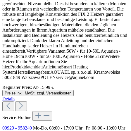
gewünschten Niveau bleibt. Dies ist besonders in kälteren Monaten
oder in Räumen mit wechselhaften Temperaturen von Vorteil. Die
robuste und langlebige Konstruktion des FIX 2 Heizers garantiert
eine lange Lebensdauer und beständige Leistung. Er besteht aus
hochwertigen, hitzebeständigen Materialien, die den täglichen
Anforderungen in Ihrem Aquarium mühelos standhalten. Die
Installation und Bedienung des Heizers sind benutzerfreundlich und
unkompliziert. Dank der klaren Anleitung und der einfachen
Handhabung ist der Heizer im Handumdrehen
einsatzbereit.Verfügbare Varianten:50W • für 10-50L Aquarien •
Höhe 19cm100W • für 50-100L Aquarien • Höhe 21cmWeitere
Heizer für Ihr Aquarium finden Sie
hier.ProduktdatenblattAnleitungSmart Heating
SystemHerstellerangaben:AQUAEL sp. z o.o.ul. Krasnowolska
5002-849 WarszawaPOLENservice@aquael.com
Regulärer Preis:
Ab
15,99 €
Preise inkl. MwSt. zzgl. Versandkosten
Details
Service-Hotline
09929 - 958240
Mo-Do, 08:00 - 17:00 Uhr | Fr, 08:00 - 13:00 Uhr