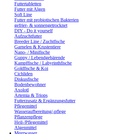
Futtertabletten
Futter mit Algen
Soft Line
Futter mit probiotischen Bakterien
gefrier- & sonnengetrocknet
DIY - Do it yourself
Aufzuchtfutter
Breeder Line / Zuchtfische
Garnelen & Krustentiere
Nano- / Minifische
Guppy / Lebendgebärende
Kampffische / Labyrinthfische
Goldfische & Koi
Cichliden
Diskusfische
Bodenbewohner
Axolotl
Artemia & Triops
Futterzusatz & Ergänzungsfutter
Pflegemittel
Wasseraufbereitung/-pflege
Pflanzenpflege
Heil-/Pflegemittel
Algenmittel
Meerwasser