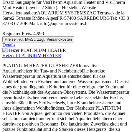
Ersatz-Saugnäpfe für VisiTherm Aquarium Heater und VisiTherm
Mini Heater (jeweils 2 Stück). Hersteller-Website
Herstellerangaben:AQUARIUM SYSTEMSZAC Terrasses de la
Sarre2 Terrasse Rhône-AlpesFR-57400 SARREBOURGTel: +33 3
87 03 67 30E-Mail: info@aquariumsystems.fr
Regulärer Preis:
4,99 €
Preise inkl. MwSt. zzgl. Versandkosten
Details
Heizer PLATINIUM HEATER
PLATINIUM HEATER GLASHEIZERInnovativer
Aquariumheizer für Tag- und NachtbetriebDie korrekte
Wassertemperatur im Aquarium ist entscheidend für das
Wohlbefinden von Fischen und anderen Wasserorganismen. Dies ist
eines der grundlegenden Kriterien für eine erfolgreiche Zucht und
die Nachhaltigkeit des Aquarien-Ökosystems. Die Wassertemperatur
beeinflusst entscheidend verschiedene Lebensaspekte der Fische,
einschließlich ihres Stoffwechsels, ihrer Krankheitsresistenz und
ihres allgemeinen Wohlbefindens. Der Glasheizer PLATINIUM
HEATER von Aquael gehört zu den vielen Produkten, die Aquael
seit Jahren anbietet und erfreut sich bei Aquarienliebhabern einer
durchweg positiven Resonanz. Die langfristige Zuverlässigkeit und
präzise Funktionalität sind die Stärken dieses Heizgeräts, die zu