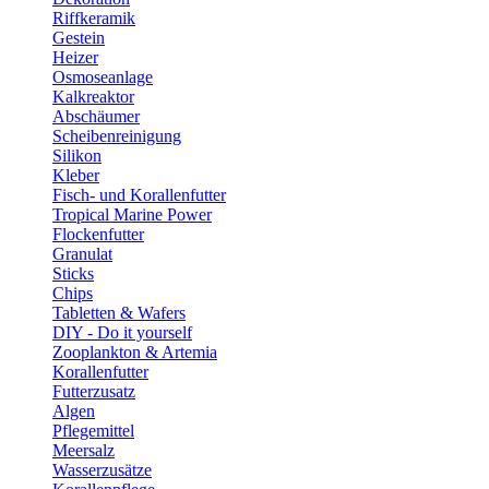
Riffkeramik
Gestein
Heizer
Osmoseanlage
Kalkreaktor
Abschäumer
Scheibenreinigung
Silikon
Kleber
Fisch- und Korallenfutter
Tropical Marine Power
Flockenfutter
Granulat
Sticks
Chips
Tabletten & Wafers
DIY - Do it yourself
Zooplankton & Artemia
Korallenfutter
Futterzusatz
Algen
Pflegemittel
Meersalz
Wasserzusätze