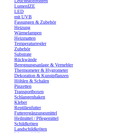
Leuchtstoffröhren
LumenIZE
LED
mit UVB
Fassungen & Zubehör
Heizung
Wärmelampen
Heizmatten
Temperaturregler
Zubehör
Substrate
Rückwände
Beregnungsanlage & Vernebler
Thermometer & Hygrometer
Dekoration & Kunstpflanzen
Höhlen & Schalen
Pinzetten
Transportboxen
Schlangenhaken
Kleber
Reptilienfutter
Futterergänzungsmittel
Heilmittel / Pflegemittel
Schildkröten
Landschildkröten