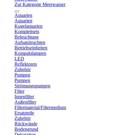
Zur Kategorie Meerwasser
Aquarien
Aquarien
Kugelaquarien
Komplettsets
Beleuchtung
Aufsatzleuchten
Betriebseinheiten
Kompaktlampen
LED
Reflektoren
Zubehör
Pumpen
Pumpen
Strömungspumpen
Filter
Innenfilter
Außenfilter
Filtermaterial/Filtermedium
Ersatzteile
Zubehör
Rückwände
Bodengrund
Dekoration