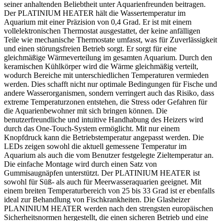
seiner anhaltenden Beliebtheit unter Aquarienfreunden beitragen.
Der PLATINIUM HEATER hält die Wassertemperatur im
Aquarium mit einer Präzision von 0,4 Grad. Er ist mit einem
vollelektronischen Thermostat ausgestattet, der keine anfälligen
Teile wie mechanische Thermostate umfasst, was für Zuverlässigkeit
und einen störungsfreien Betrieb sorgt. Er sorgt für eine
gleichmäßige Wärmeverteilung im gesamten Aquarium. Durch den
keramischen Kühlkörper wird die Wärme gleichmäßig verteilt,
wodurch Bereiche mit unterschiedlichen Temperaturen vermieden
werden. Dies schafft nicht nur optimale Bedingungen für Fische und
andere Wasserorganismen, sondern verringert auch das Risiko, dass
extreme Temperaturzonen entstehen, die Stress oder Gefahren für
die Aquarienbewohner mit sich bringen können. Die
benutzerfreundliche und intuitive Handhabung des Heizers wird
durch das One-Touch-System ermöglicht. Mit nur einem
Knopfdruck kann die Betriebstemperatur angepasst werden. Die
LEDs zeigen sowohl die aktuell gemessene Temperatur im
Aquarium als auch die vom Benutzer festgelegte Zieltemperatur an.
Die einfache Montage wird durch einen Satz von
Gummisaugnäpfen unterstützt. Der PLATINIUM HEATER ist
sowohl für Süß- als auch für Meerwasseraquarien geeignet. Mit
einem breiten Temperaturbereich von 25 bis 33 Grad ist er ebenfalls
ideal zur Behandlung von Fischkrankheiten. Die Glasheizer
PLANINIUM HEATER werden nach den strengsten europäischen
Sicherheitsnormen hergestellt, die einen sicheren Betrieb und eine