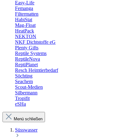
Easy-Life
Femanga
Filtermatten
HabiStat
Mag-Float
HeatPack
NEKTON
NKF Dichtstoffe eG
Plenty Gifts
Reptile Systems
ReptileNova
ReptiPlanet
Resch Heimtierbedarf
Söchting
Seachem
Scout-Medien
Silbermann
Tropifit
eSHa
Menü schließen
Süsswasser