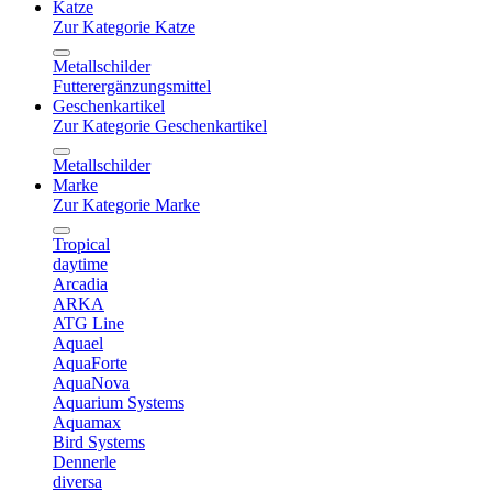
Katze
Zur Kategorie Katze
Metallschilder
Futterergänzungsmittel
Geschenkartikel
Zur Kategorie Geschenkartikel
Metallschilder
Marke
Zur Kategorie Marke
Tropical
daytime
Arcadia
ARKA
ATG Line
Aquael
AquaForte
AquaNova
Aquarium Systems
Aquamax
Bird Systems
Dennerle
diversa