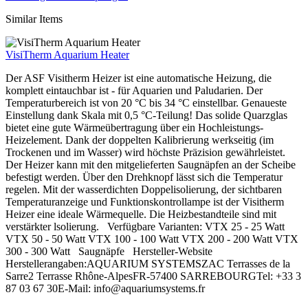
Similar Items
VisiTherm Aquarium Heater
Der ASF Visitherm Heizer ist eine automatische Heizung, die
komplett eintauchbar ist - für Aquarien und Paludarien. Der
Temperaturbereich ist von 20 °C bis 34 °C einstellbar. Genaueste
Einstellung dank Skala mit 0,5 °C-Teilung! Das solide Quarzglas
bietet eine gute Wärmeübertragung über ein Hochleistungs-
Heizelement. Dank der doppelten Kalibrierung werkseitig (im
Trockenen und im Wasser) wird höchste Präzision gewährleistet.
Der Heizer kann mit den mitgelieferten Saugnäpfen an der Scheibe
befestigt werden. Über den Drehknopf lässt sich die Temperatur
regelen. Mit der wasserdichten Doppelisolierung, der sichtbaren
Temperaturanzeige und Funktionskontrollampe ist der Visitherm
Heizer eine ideale Wärmequelle. Die Heizbestandteile sind mit
verstärkter lsolierung. Verfügbare Varianten: VTX 25 - 25 Watt
VTX 50 - 50 Watt VTX 100 - 100 Watt VTX 200 - 200 Watt VTX
300 - 300 Watt Saugnäpfe Hersteller-Website
Herstellerangaben:AQUARIUM SYSTEMSZAC Terrasses de la
Sarre2 Terrasse Rhône-AlpesFR-57400 SARREBOURGTel: +33 3
87 03 67 30E-Mail: info@aquariumsystems.fr