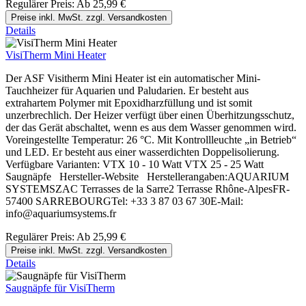
Regulärer Preis:
Ab
25,99 €
Preise inkl. MwSt. zzgl. Versandkosten
Details
VisiTherm Mini Heater
Der ASF Visitherm Mini Heater ist ein automatischer Mini-
Tauchheizer für Aquarien und Paludarien. Er besteht aus
extrahartem Polymer mit Epoxidharzfüllung und ist somit
unzerbrechlich. Der Heizer verfügt über einen Überhitzungsschutz,
der das Gerät abschaltet, wenn es aus dem Wasser genommen wird.
Voreingestellte Temperatur: 26 °C. Mit Kontrollleuchte „in Betrieb“
und LED. Er besteht aus einer wasserdichten Doppelisolierung.
Verfügbare Varianten: VTX 10 - 10 Watt VTX 25 - 25 Watt
Saugnäpfe Hersteller-Website Herstellerangaben:AQUARIUM
SYSTEMSZAC Terrasses de la Sarre2 Terrasse Rhône-AlpesFR-
57400 SARREBOURGTel: +33 3 87 03 67 30E-Mail:
info@aquariumsystems.fr
Regulärer Preis:
Ab
25,99 €
Preise inkl. MwSt. zzgl. Versandkosten
Details
Saugnäpfe für VisiTherm