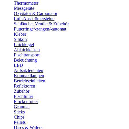
Thermometer
Messgeräte
Oxydator & Carbonator
Luft-Ausströmersteine
Schläuche, Ventile & Zubehör
Futterringe/-zangen/-automat
Kleber
Silikon
Laichkegel
Ablaichkästen
Fischtransport
Beleuchtung
LED
Aufsatzleuchten
Kompaktlampen
Betriebseinheiten
Reflektoren
Zubehör
Fischfutter
Flockenfutter
Granulat
Sticks
Chips
Pellets
Discs & Wafers