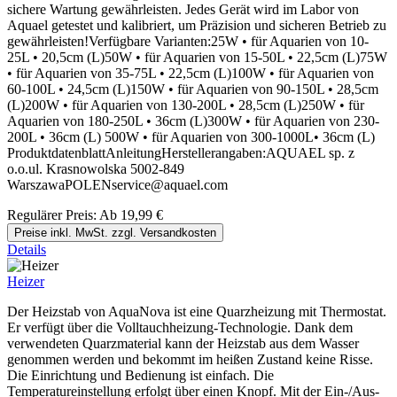
sichere Wartung gewährleisten. Jedes Gerät wird im Labor von
Aquael getestet und kalibriert, um Präzision und sicheren Betrieb zu
gewährleisten!Verfügbare Varianten:25W • für Aquarien von 10-
25L • 20,5cm (L)50W • für Aquarien von 15-50L • 22,5cm (L)75W
• für Aquarien von 35-75L • 22,5cm (L)100W • für Aquarien von
60-100L • 24,5cm (L)150W • für Aquarien von 90-150L • 28,5cm
(L)200W • für Aquarien von 130-200L • 28,5cm (L)250W • für
Aquarien von 180-250L • 36cm (L)300W • für Aquarien von 230-
200L • 36cm (L) 500W • für Aquarien von 300-1000L• 36cm (L)
ProduktdatenblattAnleitungHerstellerangaben:AQUAEL sp. z
o.o.ul. Krasnowolska 5002-849
WarszawaPOLENservice@aquael.com
Regulärer Preis:
Ab
19,99 €
Preise inkl. MwSt. zzgl. Versandkosten
Details
Heizer
Der Heizstab von AquaNova ist eine Quarzheizung mit Thermostat.
Er verfügt über die Volltauchheizung-Technologie. Dank dem
verwendeten Quarzmaterial kann der Heizstab aus dem Wasser
genommen werden und bekommt im heißen Zustand keine Risse.
Die Einrichtung und Bedienung ist einfach. Die
Temperatureinstellung erfolgt über einen Knopf. Mit der Ein-/Aus-