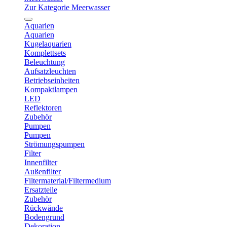
Zur Kategorie Meerwasser
Aquarien
Aquarien
Kugelaquarien
Komplettsets
Beleuchtung
Aufsatzleuchten
Betriebseinheiten
Kompaktlampen
LED
Reflektoren
Zubehör
Pumpen
Pumpen
Strömungspumpen
Filter
Innenfilter
Außenfilter
Filtermaterial/Filtermedium
Ersatzteile
Zubehör
Rückwände
Bodengrund
Dekoration