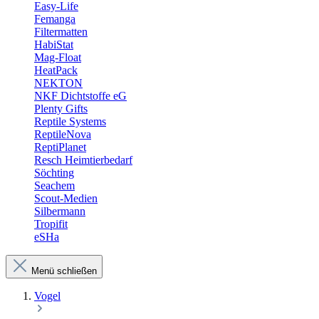
Easy-Life
Femanga
Filtermatten
HabiStat
Mag-Float
HeatPack
NEKTON
NKF Dichtstoffe eG
Plenty Gifts
Reptile Systems
ReptileNova
ReptiPlanet
Resch Heimtierbedarf
Söchting
Seachem
Scout-Medien
Silbermann
Tropifit
eSHa
Menü schließen
Vogel