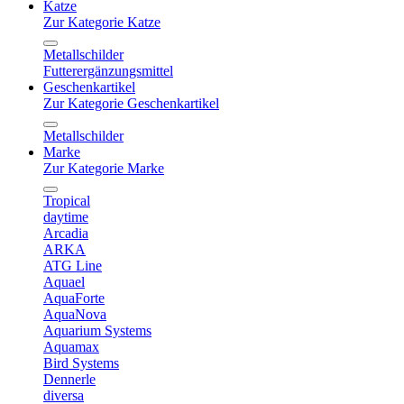
Katze
Zur Kategorie Katze
Metallschilder
Futterergänzungsmittel
Geschenkartikel
Zur Kategorie Geschenkartikel
Metallschilder
Marke
Zur Kategorie Marke
Tropical
daytime
Arcadia
ARKA
ATG Line
Aquael
AquaForte
AquaNova
Aquarium Systems
Aquamax
Bird Systems
Dennerle
diversa