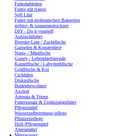
Futtertabletten
Futter mit Algen
Soft Line
Futter mit probiotischen Bakterien
gefrier- & sonnengetrocknet
DIY - Do it yourself
Aufzuchtfutter
Breeder Line / Zuchtfische
Garnelen & Krustentiere
Nano- / Minifische
Guppy / Lebendgebärende
Kampffische / Labyrinthfische
Goldfische & Koi
Cichliden
Diskusfische
Bodenbewohner
Axolotl
Artemia & Triops
Futterzusatz & Ergänzungsfutter
Pflegemittel
Wasseraufbereitung/-pflege
Pflanzenpflege
Heil-/Pflegemittel
Algenmittel
Meerwasser