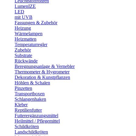
Leuchtstoffröhren
LumenIZE
LED
mit UVB
Fassungen & Zubehör
Heizung
Wärmelampen
Heizmatten
Temperaturregler
Zubehör
Substrate
Rückwände
Beregnungsanlage & Vernebler
Thermometer & Hygrometer
Dekoration & Kunstpflanzen
Höhlen & Schalen
Pinzetten
Transportboxen
Schlangenhaken
Kleber
Reptilienfutter
Futterergänzungsmittel
Heilmittel / Pflegemittel
Schildkröten
Landschildkröten