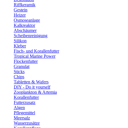
Riffkeramik
Gestein
Heizer
Osmoseanlage
Kalkreaktor
Abschäumer
Scheibenreinigung
Silikon
Kleber
Fisch- und Korallenfutter
Tropical Marine Power
Flockenfutter
Granulat
Sticks
Chips
Tabletten & Wafers
DIY - Do it yourself
Zooplankton & Artemia
Korallenfutter
Futterzusatz
Algen
Pflegemittel
Meersalz
Wasserzusätze