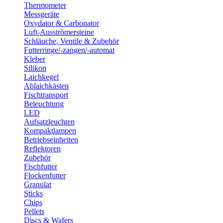
Thermometer
Messgeräte
Oxydator & Carbonator
Luft-Ausströmersteine
Schläuche, Ventile & Zubehör
Futterringe/-zangen/-automat
Kleber
Silikon
Laichkegel
Ablaichkästen
Fischtransport
Beleuchtung
LED
Aufsatzleuchten
Kompaktlampen
Betriebseinheiten
Reflektoren
Zubehör
Fischfutter
Flockenfutter
Granulat
Sticks
Chips
Pellets
Discs & Wafers