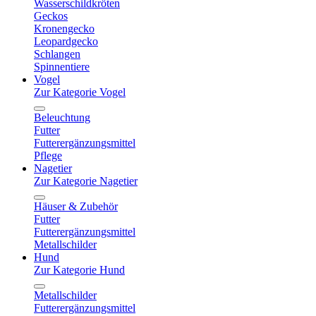
Wasserschildkröten
Geckos
Kronengecko
Leopardgecko
Schlangen
Spinnentiere
Vogel
Zur Kategorie Vogel
Beleuchtung
Futter
Futterergänzungsmittel
Pflege
Nagetier
Zur Kategorie Nagetier
Häuser & Zubehör
Futter
Futterergänzungsmittel
Metallschilder
Hund
Zur Kategorie Hund
Metallschilder
Futterergänzungsmittel