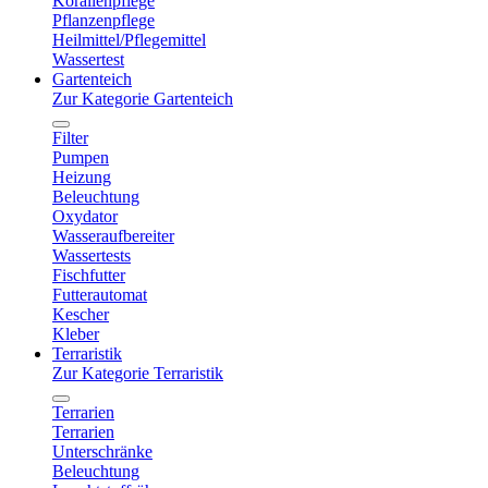
Korallenpflege
Pflanzenpflege
Heilmittel/Pflegemittel
Wassertest
Gartenteich
Zur Kategorie Gartenteich
Filter
Pumpen
Heizung
Beleuchtung
Oxydator
Wasseraufbereiter
Wassertests
Fischfutter
Futterautomat
Kescher
Kleber
Terraristik
Zur Kategorie Terraristik
Terrarien
Terrarien
Unterschränke
Beleuchtung