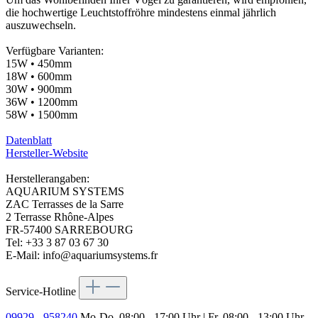
die hochwertige Leuchtstoffröhre mindestens einmal jährlich
auszuwechseln.
Verfügbare Varianten:
15W • 450mm
18W • 600mm
30W • 900mm
36W • 1200mm
58W • 1500mm
Datenblatt
Hersteller-Website
Herstellerangaben:
AQUARIUM SYSTEMS
ZAC Terrasses de la Sarre
2 Terrasse Rhône-Alpes
FR-57400 SARREBOURG
Tel: +33 3 87 03 67 30
E-Mail: info@aquariumsystems.fr
Service-Hotline
09929 - 958240
Mo-Do, 08:00 - 17:00 Uhr | Fr, 08:00 - 13:00 Uhr