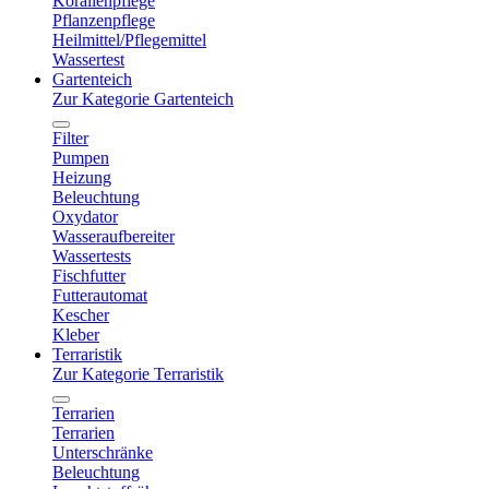
Korallenpflege
Pflanzenpflege
Heilmittel/Pflegemittel
Wassertest
Gartenteich
Zur Kategorie Gartenteich
Filter
Pumpen
Heizung
Beleuchtung
Oxydator
Wasseraufbereiter
Wassertests
Fischfutter
Futterautomat
Kescher
Kleber
Terraristik
Zur Kategorie Terraristik
Terrarien
Terrarien
Unterschränke
Beleuchtung