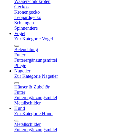
Wasserschildkröten
Geckos
Kronengecko
Leopardgecko
Schlangen
Spinnentiere
Vogel
Zur Kategorie Vogel
Beleuchtung
Futter
Futterergänzungsmittel
Pflege
Nagetier
Zur Kategorie Nagetier
Häuser & Zubehör
Futter
Futterergänzungsmittel
Metallschilder
Hund
Zur Kategorie Hund
Metallschilder
Futterergänzungsmittel