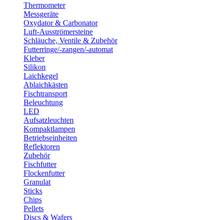
Thermometer
Messgeräte
Oxydator & Carbonator
Luft-Ausströmersteine
Schläuche, Ventile & Zubehör
Futterringe/-zangen/-automat
Kleber
Silikon
Laichkegel
Ablaichkästen
Fischtransport
Beleuchtung
LED
Aufsatzleuchten
Kompaktlampen
Betriebseinheiten
Reflektoren
Zubehör
Fischfutter
Flockenfutter
Granulat
Sticks
Chips
Pellets
Discs & Wafers