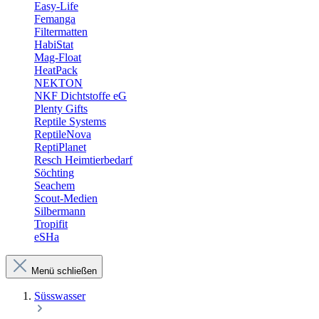
Easy-Life
Femanga
Filtermatten
HabiStat
Mag-Float
HeatPack
NEKTON
NKF Dichtstoffe eG
Plenty Gifts
Reptile Systems
ReptileNova
ReptiPlanet
Resch Heimtierbedarf
Söchting
Seachem
Scout-Medien
Silbermann
Tropifit
eSHa
Menü schließen
Süsswasser