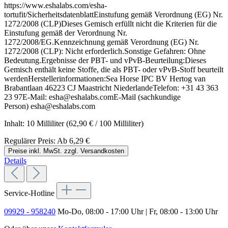
https://www.eshalabs.com/esha-
tortufit/SicherheitsdatenblattEinstufung gemäß Verordnung (EG) Nr.
1272/2008 (CLP)Dieses Gemisch erfüllt nicht die Kriterien für die
Einstufung gemäß der Verordnung Nr.
1272/2008/EG.Kennzeichnung gemäß Verordnung (EG) Nr.
1272/2008 (CLP): Nicht erforderlich.Sonstige Gefahren: Ohne
Bedeutung.Ergebnisse der PBT- und vPvB-Beurteilung:Dieses
Gemisch enthält keine Stoffe, die als PBT- oder vPvB-Stoff beurteilt
werdenHerstellerinformationen:Sea Horse IPC BV Hertog van
Brabantlaan 46223 CJ Maastricht NiederlandeTelefon: +31 43 363
23 97E-Mail: esha@eshalabs.comE-Mail (sachkundige
Person) esha@eshalabs.com
Inhalt:
10 Milliliter
(62,90 € / 100 Milliliter)
Regulärer Preis:
Ab
6,29 €
Preise inkl. MwSt. zzgl. Versandkosten
Details
Service-Hotline
09929 - 958240
Mo-Do, 08:00 - 17:00 Uhr | Fr, 08:00 - 13:00 Uhr