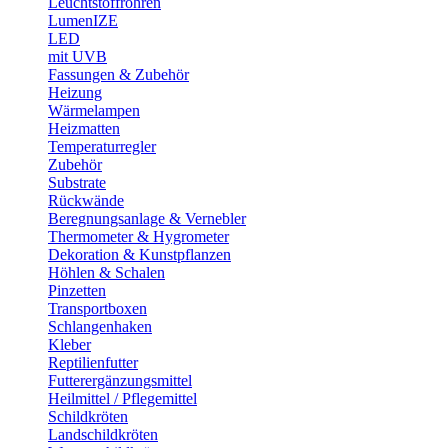
Leuchtstoffröhren
LumenIZE
LED
mit UVB
Fassungen & Zubehör
Heizung
Wärmelampen
Heizmatten
Temperaturregler
Zubehör
Substrate
Rückwände
Beregnungsanlage & Vernebler
Thermometer & Hygrometer
Dekoration & Kunstpflanzen
Höhlen & Schalen
Pinzetten
Transportboxen
Schlangenhaken
Kleber
Reptilienfutter
Futterergänzungsmittel
Heilmittel / Pflegemittel
Schildkröten
Landschildkröten