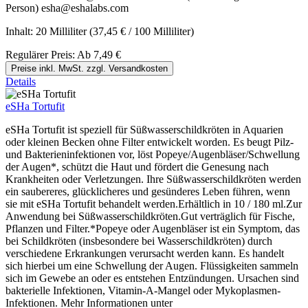
Person) esha@eshalabs.com
Inhalt:
20 Milliliter
(37,45 € / 100 Milliliter)
Regulärer Preis:
Ab
7,49 €
Preise inkl. MwSt. zzgl. Versandkosten
Details
eSHa Tortufit
eSHa Tortufit ist speziell für Süßwasserschildkröten in Aquarien
oder kleinen Becken ohne Filter entwickelt worden. Es beugt Pilz-
und Bakterieninfektionen vor, löst Popeye/Augenbläser/Schwellung
der Augen*, schützt die Haut und fördert die Genesung nach
Krankheiten oder Verletzungen. Ihre Süßwasserschildkröten werden
ein saubereres, glücklicheres und gesünderes Leben führen, wenn
sie mit eSHa Tortufit behandelt werden.Erhältlich in 10 / 180 ml.Zur
Anwendung bei Süßwasserschildkröten.Gut verträglich für Fische,
Pflanzen und Filter.*Popeye oder Augenbläser ist ein Symptom, das
bei Schildkröten (insbesondere bei Wasserschildkröten) durch
verschiedene Erkrankungen verursacht werden kann. Es handelt
sich hierbei um eine Schwellung der Augen. Flüssigkeiten sammeln
sich im Gewebe an oder es entstehen Entzündungen. Ursachen sind
bakterielle Infektionen, Vitamin-A-Mangel oder Mykoplasmen-
Infektionen. Mehr Informationen unter