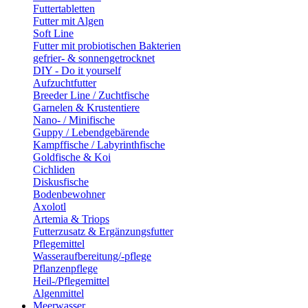
Futtertabletten
Futter mit Algen
Soft Line
Futter mit probiotischen Bakterien
gefrier- & sonnengetrocknet
DIY - Do it yourself
Aufzuchtfutter
Breeder Line / Zuchtfische
Garnelen & Krustentiere
Nano- / Minifische
Guppy / Lebendgebärende
Kampffische / Labyrinthfische
Goldfische & Koi
Cichliden
Diskusfische
Bodenbewohner
Axolotl
Artemia & Triops
Futterzusatz & Ergänzungsfutter
Pflegemittel
Wasseraufbereitung/-pflege
Pflanzenpflege
Heil-/Pflegemittel
Algenmittel
Meerwasser