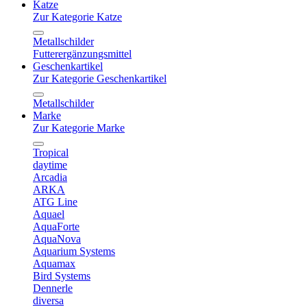
Katze
Zur Kategorie Katze
Metallschilder
Futterergänzungsmittel
Geschenkartikel
Zur Kategorie Geschenkartikel
Metallschilder
Marke
Zur Kategorie Marke
Tropical
daytime
Arcadia
ARKA
ATG Line
Aquael
AquaForte
AquaNova
Aquarium Systems
Aquamax
Bird Systems
Dennerle
diversa