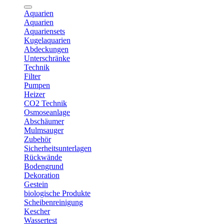
Aquarien
Aquarien
Aquariensets
Kugelaquarien
Abdeckungen
Unterschränke
Technik
Filter
Pumpen
Heizer
CO2 Technik
Osmoseanlage
Abschäumer
Mulmsauger
Zubehör
Sicherheitsunterlagen
Rückwände
Bodengrund
Dekoration
Gestein
biologische Produkte
Scheibenreinigung
Kescher
Wassertest