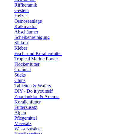
Riffkeramik
Gestein
Heizer
Osmoseanlage
Kalkreaktor
Abschäumer
Scheibenreinigung
Silikon
Kleber
Fisch- und Korallenfutter
Tropical Marine Power
Flockenfutter
Granulat
Sticks
Chips
Tabletten & Wafers
DIY - Do it yourself
Zooplankton & Artemia
Korallenfutter
Futterzusatz
Algen
Pflegemittel
Meersalz
Wasserzusätze