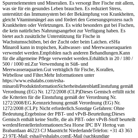
Spurenelementen und Mineralien. Es versorgt Ihre Fische mit allem,
was sie für ein gesundes Leben brauchen. Es reduziert Stress,
unterstützt das Immunsystem bei der Bekämpfung von Krankheiten,
gleicht Vitaminmängel aus und fördert den Genesungsprozess nach
Krankheiten oder Verletzungen. Es wirkt besonders gut bei Fischen,
die kein natürliches Nahrungsangebot zur Verfügung haben. Es
bietet auch zusätzliche Unterstützung für Fische in
Wachstumsschüben, bei der Zucht oder beim Laichen. eSHa
Minaroll kann in tropischen, Kaltwasser- und Meerwasseraquarien
verwendet werden.Empfohlen nach anderen Behandlungen.Kann
für die allgemeine Pflege verwendet werden.Erhältlich in 20 / 180 /
500 / 1000 ml.Zur Verwendung in Süß- und
Meerwasseraquarien.Gut verträglich für Fische, Korallen,
Wirbellose und Filter.Mehr Informationen unter
https://www.eshalabs.com/esha-
minaroll/ProduktinformationSicherheitsdatenblattEinstufung gemäß
Verordnung (EG) Nr. 1272/2008 (CLP)Dieses Gemisch erfüllt nicht
die Kriterien für die Einstufung gemäß der Verordnung Nr.
1272/2008/EG.Kennzeichnung gemäß Verordnung (EG) Nr.
1272/2008 (CLP): Nicht erforderlich.Sonstige Gefahren: Ohne
Bedeutung.Ergebnisse der PBT- und vPvB-Beurteilung:Dieses
Gemisch enthält keine Stoffe, die als PBT- oder vPvB-Stoff beurteilt
werdenHerstellerinformationen:Sea Horse IPC BV Hertog van
Brabantlaan 46223 CJ Maastricht NiederlandeTelefon: +31 43 363
23 97E-Mail: esha@eshalabs.comE-Mail (sachkundige