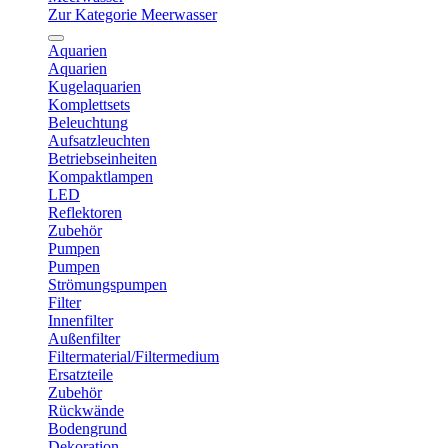
Zur Kategorie Meerwasser
Aquarien
Aquarien
Kugelaquarien
Komplettsets
Beleuchtung
Aufsatzleuchten
Betriebseinheiten
Kompaktlampen
LED
Reflektoren
Zubehör
Pumpen
Pumpen
Strömungspumpen
Filter
Innenfilter
Außenfilter
Filtermaterial/Filtermedium
Ersatzteile
Zubehör
Rückwände
Bodengrund
Dekoration