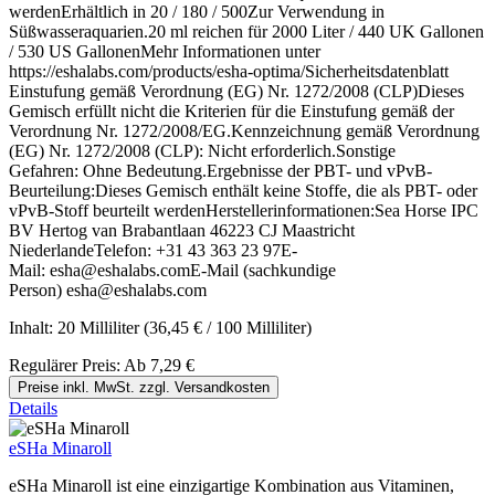
werdenErhältlich in 20 / 180 / 500Zur Verwendung in
Süßwasseraquarien.20 ml reichen für 2000 Liter / 440 UK Gallonen
/ 530 US GallonenMehr Informationen unter
https://eshalabs.com/products/esha-optima/Sicherheitsdatenblatt
Einstufung gemäß Verordnung (EG) Nr. 1272/2008 (CLP)Dieses
Gemisch erfüllt nicht die Kriterien für die Einstufung gemäß der
Verordnung Nr. 1272/2008/EG.Kennzeichnung gemäß Verordnung
(EG) Nr. 1272/2008 (CLP): Nicht erforderlich.Sonstige
Gefahren: Ohne Bedeutung.Ergebnisse der PBT- und vPvB-
Beurteilung:Dieses Gemisch enthält keine Stoffe, die als PBT- oder
vPvB-Stoff beurteilt werdenHerstellerinformationen:Sea Horse IPC
BV Hertog van Brabantlaan 46223 CJ Maastricht
NiederlandeTelefon: +31 43 363 23 97E-
Mail: esha@eshalabs.comE-Mail (sachkundige
Person) esha@eshalabs.com
Inhalt:
20 Milliliter
(36,45 € / 100 Milliliter)
Regulärer Preis:
Ab
7,29 €
Preise inkl. MwSt. zzgl. Versandkosten
Details
eSHa Minaroll
eSHa Minaroll ist eine einzigartige Kombination aus Vitaminen,