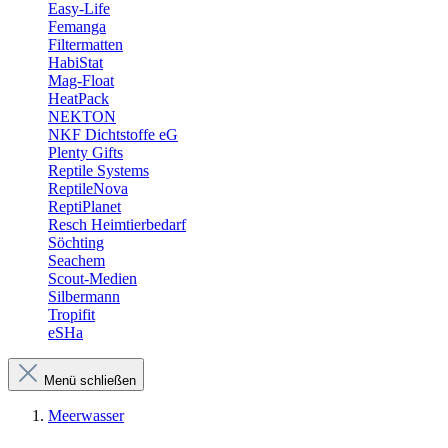
Easy-Life
Femanga
Filtermatten
HabiStat
Mag-Float
HeatPack
NEKTON
NKF Dichtstoffe eG
Plenty Gifts
Reptile Systems
ReptileNova
ReptiPlanet
Resch Heimtierbedarf
Söchting
Seachem
Scout-Medien
Silbermann
Tropifit
eSHa
Menü schließen
Meerwasser