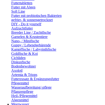
Futtertabletten
Futter mit Algen
Soft Line
Futter mit probiotischen Bakterien
gefrier- & sonnengetrocknet
DIY - Do it yourself
Aufzuchtfutter
Breeder Line / Zuchtfische
Garnelen & Krustentiere
Nano- / Minifische
Guppy / Lebendgebärende
Kampffische / Labyrinthfische
Goldfische & Koi
Cichliden
Diskusfische
Bodenbewohner
Axolotl
Artemia & Triops
Futterzusatz & Ergänzungsfutter
Pflegemittel
Wasseraufbereitung/-pflege
Pflanzenpflege
Heil-/Pflegemittel
Algenmittel
Meerwasser