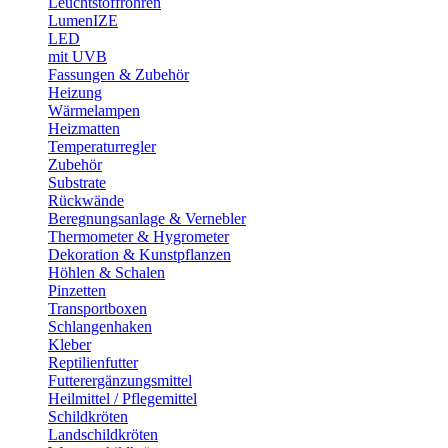
Leuchtstoffröhren
LumenIZE
LED
mit UVB
Fassungen & Zubehör
Heizung
Wärmelampen
Heizmatten
Temperaturregler
Zubehör
Substrate
Rückwände
Beregnungsanlage & Vernebler
Thermometer & Hygrometer
Dekoration & Kunstpflanzen
Höhlen & Schalen
Pinzetten
Transportboxen
Schlangenhaken
Kleber
Reptilienfutter
Futterergänzungsmittel
Heilmittel / Pflegemittel
Schildkröten
Landschildkröten