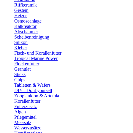
Riffkeramik
Gestein
Heizer
Osmoseanlage
Kalkreaktor
Abschäumer
Scheibenreinigung
Silikon
Kleber
Fisch- und Korallenfutter
Tropical Marine Power
Flockenfutter
Granulat
Sticks
Chips
Tabletten & Wafers
DIY - Do it yourself
Zooplankton & Artemia
Korallenfutter
Futterzusatz
Algen
Pflegemittel
Meersalz
Wasserzusätze