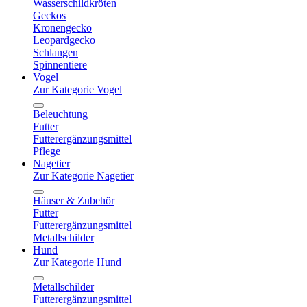
Wasserschildkröten
Geckos
Kronengecko
Leopardgecko
Schlangen
Spinnentiere
Vogel
Zur Kategorie Vogel
Beleuchtung
Futter
Futterergänzungsmittel
Pflege
Nagetier
Zur Kategorie Nagetier
Häuser & Zubehör
Futter
Futterergänzungsmittel
Metallschilder
Hund
Zur Kategorie Hund
Metallschilder
Futterergänzungsmittel