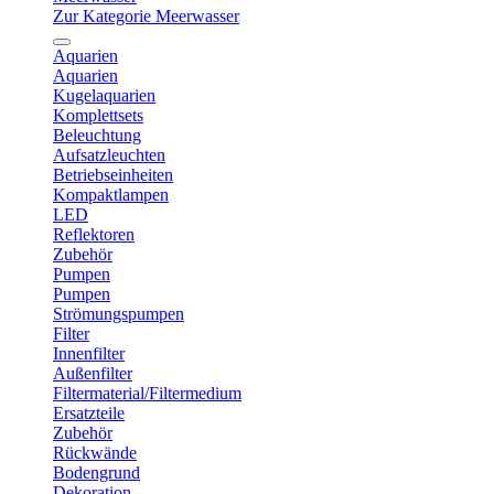
Zur Kategorie Meerwasser
Aquarien
Aquarien
Kugelaquarien
Komplettsets
Beleuchtung
Aufsatzleuchten
Betriebseinheiten
Kompaktlampen
LED
Reflektoren
Zubehör
Pumpen
Pumpen
Strömungspumpen
Filter
Innenfilter
Außenfilter
Filtermaterial/Filtermedium
Ersatzteile
Zubehör
Rückwände
Bodengrund
Dekoration