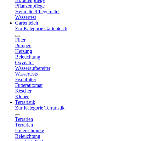
Korallenpflege
Pflanzenpflege
Heilmittel/Pflegemittel
Wassertest
Gartenteich
Zur Kategorie Gartenteich
Filter
Pumpen
Heizung
Beleuchtung
Oxydator
Wasseraufbereiter
Wassertests
Fischfutter
Futterautomat
Kescher
Kleber
Terraristik
Zur Kategorie Terraristik
Terrarien
Terrarien
Unterschränke
Beleuchtung