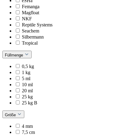
eSHa
Femanga
Magfloat
NKF
Reptile Systems
Seachem
Silbermann
Tropical
Füllmenge
0,5 kg
1 kg
5 ml
10 ml
20 ml
25 kg
25 kg B
Größe
4 mm
7,5 cm