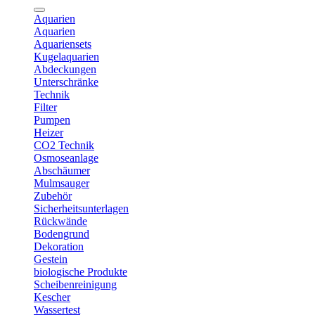
Aquarien
Aquarien
Aquariensets
Kugelaquarien
Abdeckungen
Unterschränke
Technik
Filter
Pumpen
Heizer
CO2 Technik
Osmoseanlage
Abschäumer
Mulmsauger
Zubehör
Sicherheitsunterlagen
Rückwände
Bodengrund
Dekoration
Gestein
biologische Produkte
Scheibenreinigung
Kescher
Wassertest