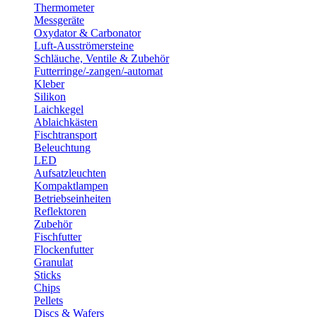
Thermometer
Messgeräte
Oxydator & Carbonator
Luft-Ausströmersteine
Schläuche, Ventile & Zubehör
Futterringe/-zangen/-automat
Kleber
Silikon
Laichkegel
Ablaichkästen
Fischtransport
Beleuchtung
LED
Aufsatzleuchten
Kompaktlampen
Betriebseinheiten
Reflektoren
Zubehör
Fischfutter
Flockenfutter
Granulat
Sticks
Chips
Pellets
Discs & Wafers