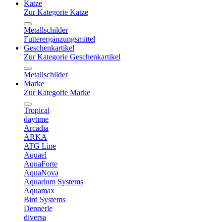
Katze
Zur Kategorie Katze
Metallschilder
Futterergänzungsmittel
Geschenkartikel
Zur Kategorie Geschenkartikel
Metallschilder
Marke
Zur Kategorie Marke
Tropical
daytime
Arcadia
ARKA
ATG Line
Aquael
AquaForte
AquaNova
Aquarium Systems
Aquamax
Bird Systems
Dennerle
diversa