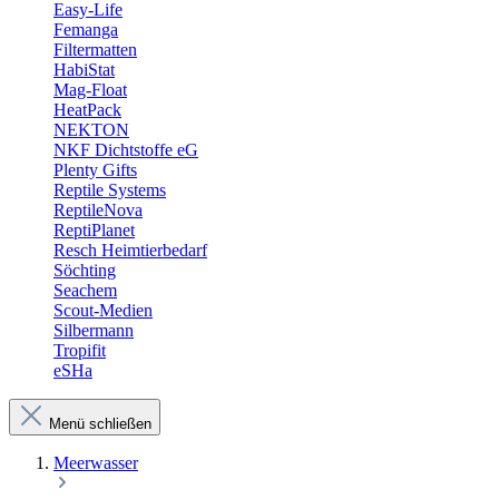
Easy-Life
Femanga
Filtermatten
HabiStat
Mag-Float
HeatPack
NEKTON
NKF Dichtstoffe eG
Plenty Gifts
Reptile Systems
ReptileNova
ReptiPlanet
Resch Heimtierbedarf
Söchting
Seachem
Scout-Medien
Silbermann
Tropifit
eSHa
Menü schließen
Meerwasser