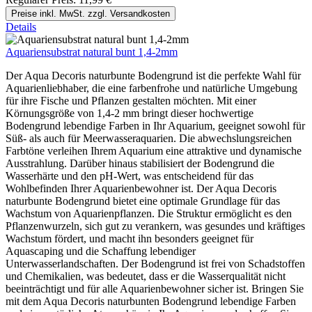
Preise inkl. MwSt. zzgl. Versandkosten
Details
Aquariensubstrat natural bunt 1,4-2mm
Der Aqua Decoris naturbunte Bodengrund ist die perfekte Wahl für
Aquarienliebhaber, die eine farbenfrohe und natürliche Umgebung
für ihre Fische und Pflanzen gestalten möchten. Mit einer
Körnungsgröße von 1,4-2 mm bringt dieser hochwertige
Bodengrund lebendige Farben in Ihr Aquarium, geeignet sowohl für
Süß- als auch für Meerwasseraquarien. Die abwechslungsreichen
Farbtöne verleihen Ihrem Aquarium eine attraktive und dynamische
Ausstrahlung. Darüber hinaus stabilisiert der Bodengrund die
Wasserhärte und den pH-Wert, was entscheidend für das
Wohlbefinden Ihrer Aquarienbewohner ist. Der Aqua Decoris
naturbunte Bodengrund bietet eine optimale Grundlage für das
Wachstum von Aquarienpflanzen. Die Struktur ermöglicht es den
Pflanzenwurzeln, sich gut zu verankern, was gesundes und kräftiges
Wachstum fördert, und macht ihn besonders geeignet für
Aquascaping und die Schaffung lebendiger
Unterwasserlandschaften. Der Bodengrund ist frei von Schadstoffen
und Chemikalien, was bedeutet, dass er die Wasserqualität nicht
beeinträchtigt und für alle Aquarienbewohner sicher ist. Bringen Sie
mit dem Aqua Decoris naturbunten Bodengrund lebendige Farben