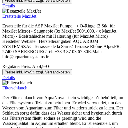
Preise inkl. MwSt. zzgl. Versandkosten
Details
Ersatzteile MaxiJet
Ersatzteile für die ASF MaxiJet Pumpe. • O-Ringe (2 Stk. für
MaxiJet Micro) • Saugnäpfe (3x MaxiJet 500/1000, 4x MaxiJet
Micro) • Edelstahlachse mit Halterung (für MaxiJet Micro)
Hersteller-Website Herstellerangaben:AQUARIUM
SYSTEMSZAC Terrasses de la Sarre2 Terrasse Rhône-AlpesFR-
57400 SARREBOURGTel: +33 3 87 03 67 30E-Mail:
info@aquariumsystems.fr
Regulärer Preis:
Ab
4,99 €
Preise inkl. MwSt. zzgl. Versandkosten
Details
Filterschlauch
Der Filterschlauch von AquaNova ist ein wichtiges Zubehörteil, um
das Filtersystem effizient zu betreiben. Er wird verwendet, um das
Wasser vom Aquarium zum Filter und wieder zurück zu leiten. Der
Schlauch sorgt dafür, dass das Wasser sicher und hygienisch durch
das Filtersystem fließt, sodass es gereinigt wird und die
Wasserqualität im Aquarium erhalten bleibt. Er ist essenziell, um