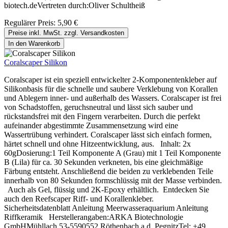
biotech.deVertreten durch:Oliver Schultheiß
Regulärer Preis:
5,90 €
Preise inkl. MwSt. zzgl. Versandkosten
In den Warenkorb
Coralscaper Silikon
Coralscaper ist ein speziell entwickelter 2-Komponentenkleber auf
Silikonbasis für die schnelle und saubere Verklebung von Korallen
und Ablegern inner- und außerhalb des Wassers. Coralscaper ist frei
von Schadstoffen, geruchsneutral und lässt sich sauber und
rückstandsfrei mit den Fingern verarbeiten. Durch die perfekt
aufeinander abgestimmte Zusammensetzung wird eine
Wassertrübung verhindert. Coralscaper lässt sich einfach formen,
härtet schnell und ohne Hitzeentwicklung, aus. Inhalt: 2x
60gDosierung:1 Teil Komponente A (Grau) mit 1 Teil Komponente
B (Lila) für ca. 30 Sekunden verkneten, bis eine gleichmäßige
Färbung entsteht. Anschließend die beiden zu verklebenden Teile
innerhalb von 80 Sekunden formschlüssig mit der Masse verbinden.
Auch als Gel, flüssig und 2K-Epoxy erhältlich. Entdecken Sie
auch den Reefscaper Riff- und Korallenkleber.
Sicherheitsdatenblatt Anleitung Meerwasseraquarium Anleitung
Riffkeramik Herstellerangaben:ARKA Biotechnologie
GmbHMühllach 53-5590552 Röthenbach a.d. PegnitzTel: +49