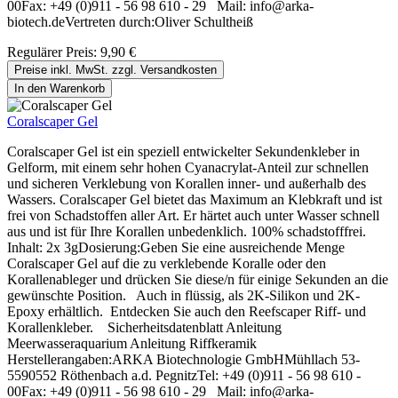
00Fax: +49 (0)911 - 56 98 610 - 29 Mail: info@arka-
biotech.deVertreten durch:Oliver Schultheiß
Regulärer Preis:
9,90 €
Preise inkl. MwSt. zzgl. Versandkosten
In den Warenkorb
Coralscaper Gel
Coralscaper Gel ist ein speziell entwickelter Sekundenkleber in
Gelform, mit einem sehr hohen Cyanacrylat-Anteil zur schnellen
und sicheren Verklebung von Korallen inner- und außerhalb des
Wassers. Coralscaper Gel bietet das Maximum an Klebkraft und ist
frei von Schadstoffen aller Art. Er härtet auch unter Wasser schnell
aus und ist für Ihre Korallen unbedenklich. 100% schadstofffrei.
Inhalt: 2x 3gDosierung:Geben Sie eine ausreichende Menge
Coralscaper Gel auf die zu verklebende Koralle oder den
Korallenableger und drücken Sie diese/n für einige Sekunden an die
gewünschte Position. Auch in flüssig, als 2K-Silikon und 2K-
Epoxy erhältlich. Entdecken Sie auch den Reefscaper Riff- und
Korallenkleber. Sicherheitsdatenblatt Anleitung
Meerwasseraquarium Anleitung Riffkeramik
Herstellerangaben:ARKA Biotechnologie GmbHMühllach 53-
5590552 Röthenbach a.d. PegnitzTel: +49 (0)911 - 56 98 610 -
00Fax: +49 (0)911 - 56 98 610 - 29 Mail: info@arka-