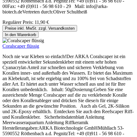
5590552 Röthenbach a.d. PegnitzTel: +49 (0)911 - 56 98 610 -
00Fax: +49 (0)911 - 56 98 610 - 29 Mail: info@arka-
biotech.deVertreten durch:Oliver Schultheiß
Regulärer Preis:
11,90 €
Preise inkl. MwSt. zzgl. Versandkosten
In den Warenkorb
Coralscaper flüssig
Noch nie war Kleben so einfach!Der ARKA Coralscaper ist ein
speziell entwickelter Sekundenkleber mit einem sehr hohen
Cyanacrylat-Anteil zur schnellen und sicheren Verklebung von
Korallen inner- und außerhalb des Wassers. Er bietet das Maximum
an Klebekraft, ist sehr ergiebig und zu 100% frei von Schadstoffen
aller Art. Er härtet auch unter Wasser schnell aus und ist für Ihre
Korallen unbedenklich. Inhalt: 50gDosierung:Geben Sie eine
ausreichende Menge Coralscaper auf die zu verklebende Koralle
oder den Korallenableger und drücken Sie diese/n für einige
Sekunden an die gewünschte Position. Auch als Gel, 2K-Silikon
und 2K-Epoxy erhältlich. Entdecken Sie auch den Reefscaper Riff-
und Korallenkleber. Sicherheitsdatenblatt Anleitung
Meerwasseraquarium Anleitung Riffkeramik
Herstellerangaben:ARKA Biotechnologie GmbHMühllach 53-
5590552 Röthenbach a.d. PegnitzTel: +49 (0)911 - 56 98 610 -