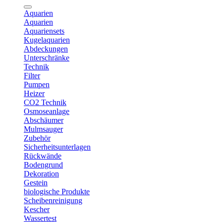
Aquarien
Aquarien
Aquariensets
Kugelaquarien
Abdeckungen
Unterschränke
Technik
Filter
Pumpen
Heizer
CO2 Technik
Osmoseanlage
Abschäumer
Mulmsauger
Zubehör
Sicherheitsunterlagen
Rückwände
Bodengrund
Dekoration
Gestein
biologische Produkte
Scheibenreinigung
Kescher
Wassertest