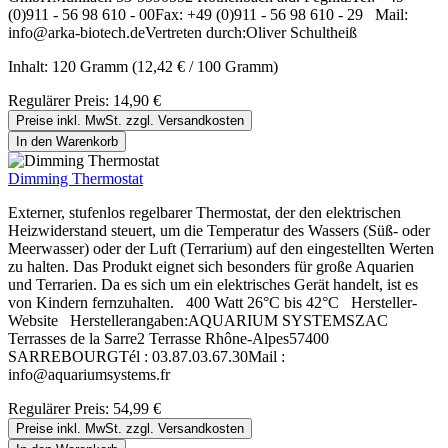
(0)911 - 56 98 610 - 00Fax: +49 (0)911 - 56 98 610 - 29 Mail:
info@arka-biotech.deVertreten durch:Oliver Schultheiß
Inhalt:
120 Gramm
(12,42 € / 100 Gramm)
Regulärer Preis:
14,90 €
Preise inkl. MwSt. zzgl. Versandkosten
In den Warenkorb
Dimming Thermostat
Externer, stufenlos regelbarer Thermostat, der den elektrischen
Heizwiderstand steuert, um die Temperatur des Wassers (Süß- oder
Meerwasser) oder der Luft (Terrarium) auf den eingestellten Werten
zu halten. Das Produkt eignet sich besonders für große Aquarien
und Terrarien. Da es sich um ein elektrisches Gerät handelt, ist es
von Kindern fernzuhalten. 400 Watt 26°C bis 42°C Hersteller-
Website Herstellerangaben:AQUARIUM SYSTEMSZAC
Terrasses de la Sarre2 Terrasse Rhône-Alpes57400
SARREBOURGTél : 03.87.03.67.30Mail :
info@aquariumsystems.fr
Regulärer Preis:
54,99 €
Preise inkl. MwSt. zzgl. Versandkosten