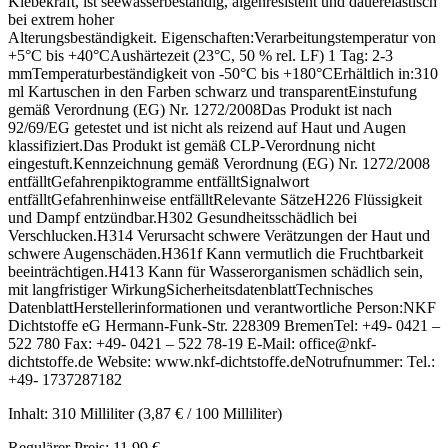
Klebekraft, ist seewasserbeständig, algenresistent und dauerelastisch
bei extrem hoher
Alterungsbeständigkeit. Eigenschaften:Verarbeitungstemperatur von
+5°C bis +40°CAushärtezeit (23°C, 50 % rel. LF) 1 Tag: 2-3
mmTemperaturbeständigkeit von -50°C bis +180°CErhältlich in:310
ml Kartuschen in den Farben schwarz und transparentEinstufung
gemäß Verordnung (EG) Nr. 1272/2008Das Produkt ist nach
92/69/EG getestet und ist nicht als reizend auf Haut und Augen
klassifiziert.Das Produkt ist gemäß CLP-Verordnung nicht
eingestuft.Kennzeichnung gemäß Verordnung (EG) Nr. 1272/2008
entfälltGefahrenpiktogramme entfälltSignalwort
entfälltGefahrenhinweise entfälltRelevante SätzeH226 Flüssigkeit
und Dampf entzündbar.H302 Gesundheitsschädlich bei
Verschlucken.H314 Verursacht schwere Verätzungen der Haut und
schwere Augenschäden.H361f Kann vermutlich die Fruchtbarkeit
beeinträchtigen.H413 Kann für Wasserorganismen schädlich sein,
mit langfristiger WirkungSicherheitsdatenblattTechnisches
DatenblattHerstellerinformationen und verantwortliche Person:NKF
Dichtstoffe eG Hermann-Funk-Str. 228309 BremenTel: +49- 0421 –
522 780 Fax: +49- 0421 – 522 78-19 E-Mail: office@nkf-
dichtstoffe.de Website: www.nkf-dichtstoffe.deNotrufnummer: Tel.:
+49- 1737287182
Inhalt:
310 Milliliter
(3,87 € / 100 Milliliter)
Regulärer Preis:
11,99 €