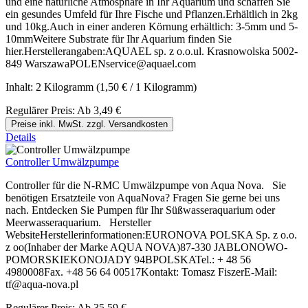
und eine natürliche Atmosphäre in Ihr Aquarium und schaffen Sie
ein gesundes Umfeld für Ihre Fische und Pflanzen.Erhältlich in 2kg
und 10kg.Auch in einer anderen Körnung erhältlich: 3-5mm und 5-
10mmWeitere Substrate für Ihr Aquarium finden Sie
hier.Herstellerangaben:AQUAEL sp. z o.o.ul. Krasnowolska 5002-
849 WarszawaPOLENservice@aquael.com
Inhalt:
2 Kilogramm
(1,50 € / 1 Kilogramm)
Regulärer Preis:
Ab
3,49 €
Preise inkl. MwSt. zzgl. Versandkosten
Details
Controller Umwälzpumpe
Controller für die N-RMC Umwälzpumpe von Aqua Nova. Sie
benötigen Ersatzteile von AquaNova? Fragen Sie gerne bei uns
nach. Entdecken Sie Pumpen für Ihr Süßwasseraquarium oder
Meerwasseraquarium. Hersteller
WebsiteHerstellerinformationen:EURONOVA POLSKA Sp. z o.o.
z oo(Inhaber der Marke AQUA NOVA)87-330 JABLONOWO-
POMORSKIEKONOJADY 94BPOLSKATel.: + 48 56
4980008Fax. +48 56 64 00517Kontakt: Tomasz FiszerE-Mail:
tf@aqua-nova.pl
Regulärer Preis:
Ab
35,59 €