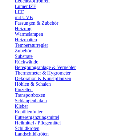
Leuchtstoffröhren
LumenIZE
LED
mit UVB
Fassungen & Zubehör
Heizung
Wärmelampen
Heizmatten
Temperaturregler
Zubehör
Substrate
Rückwände
Beregnungsanlage & Vernebler
Thermometer & Hygrometer
Dekoration & Kunstpflanzen
Höhlen & Schalen
Pinzetten
Transportboxen
Schlangenhaken
Kleber
Reptilienfutter
Futterergänzungsmittel
Heilmittel / Pflegemittel
Schildkröten
Landschildkröten