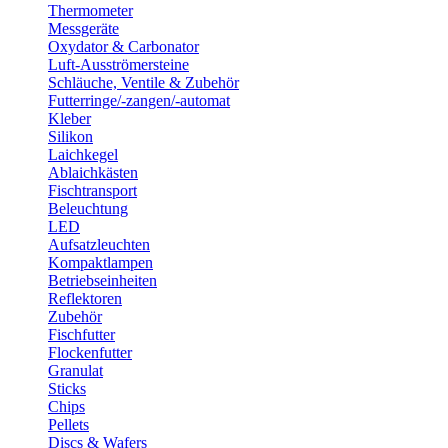
Thermometer
Messgeräte
Oxydator & Carbonator
Luft-Ausströmersteine
Schläuche, Ventile & Zubehör
Futterringe/-zangen/-automat
Kleber
Silikon
Laichkegel
Ablaichkästen
Fischtransport
Beleuchtung
LED
Aufsatzleuchten
Kompaktlampen
Betriebseinheiten
Reflektoren
Zubehör
Fischfutter
Flockenfutter
Granulat
Sticks
Chips
Pellets
Discs & Wafers