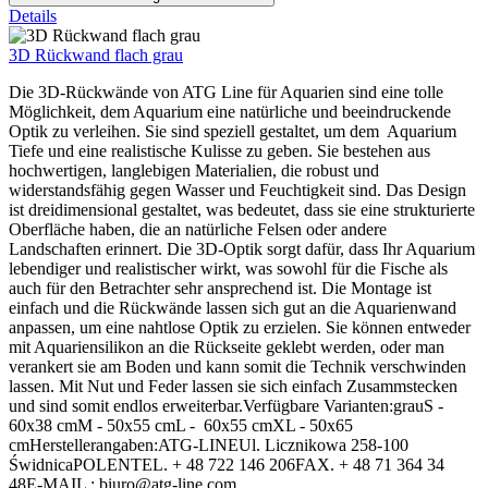
Details
3D Rückwand flach grau
Die 3D-Rückwände von ATG Line für Aquarien sind eine tolle
Möglichkeit, dem Aquarium eine natürliche und beeindruckende
Optik zu verleihen. Sie sind speziell gestaltet, um dem Aquarium
Tiefe und eine realistische Kulisse zu geben. Sie bestehen aus
hochwertigen, langlebigen Materialien, die robust und
widerstandsfähig gegen Wasser und Feuchtigkeit sind. Das Design
ist dreidimensional gestaltet, was bedeutet, dass sie eine strukturierte
Oberfläche haben, die an natürliche Felsen oder andere
Landschaften erinnert. Die 3D-Optik sorgt dafür, dass Ihr Aquarium
lebendiger und realistischer wirkt, was sowohl für die Fische als
auch für den Betrachter sehr ansprechend ist. Die Montage ist
einfach und die Rückwände lassen sich gut an die Aquarienwand
anpassen, um eine nahtlose Optik zu erzielen. Sie können entweder
mit Aquariensilikon an die Rückseite geklebt werden, oder man
verankert sie am Boden und kann somit die Technik verschwinden
lassen. Mit Nut und Feder lassen sie sich einfach Zusammstecken
und sind somit endlos erweiterbar.Verfügbare Varianten:grauS -
60x38 cmM - 50x55 cmL - 60x55 cmXL - 50x65
cmHerstellerangaben:ATG-LINEUl. Licznikowa 258-100
ŚwidnicaPOLENTEL. + 48 722 146 206FAX. + 48 71 364 34
48E-MAIL : biuro@atg-line.com