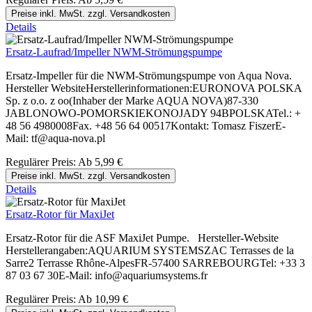
Preise inkl. MwSt. zzgl. Versandkosten
Details
Ersatz-Laufrad/Impeller NWM-Strömungspumpe
Ersatz-Impeller für die NWM-Strömungspumpe von Aqua Nova.
Hersteller WebsiteHerstellerinformationen:EURONOVA POLSKA
Sp. z o.o. z oo(Inhaber der Marke AQUA NOVA)87-330
JABLONOWO-POMORSKIEKONOJADY 94BPOLSKATel.: +
48 56 4980008Fax. +48 56 64 00517Kontakt: Tomasz FiszerE-
Mail: tf@aqua-nova.pl
Regulärer Preis:
Ab
5,99 €
Preise inkl. MwSt. zzgl. Versandkosten
Details
Ersatz-Rotor für MaxiJet
Ersatz-Rotor für die ASF MaxiJet Pumpe. Hersteller-Website
Herstellerangaben:AQUARIUM SYSTEMSZAC Terrasses de la
Sarre2 Terrasse Rhône-AlpesFR-57400 SARREBOURGTel: +33 3
87 03 67 30E-Mail: info@aquariumsystems.fr
Regulärer Preis:
Ab
10,99 €