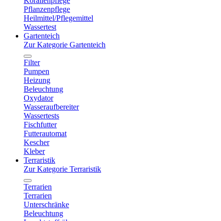
Korallenpflege
Pflanzenpflege
Heilmittel/Pflegemittel
Wassertest
Gartenteich
Zur Kategorie Gartenteich
Filter
Pumpen
Heizung
Beleuchtung
Oxydator
Wasseraufbereiter
Wassertests
Fischfutter
Futterautomat
Kescher
Kleber
Terraristik
Zur Kategorie Terraristik
Terrarien
Terrarien
Unterschränke
Beleuchtung