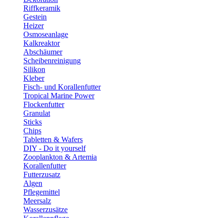
Riffkeramik
Gestein
Heizer
Osmoseanlage
Kalkreaktor
Abschäumer
Scheibenreinigung
Silikon
Kleber
Fisch- und Korallenfutter
Tropical Marine Power
Flockenfutter
Granulat
Sticks
Chips
Tabletten & Wafers
DIY - Do it yourself
Zooplankton & Artemia
Korallenfutter
Futterzusatz
Algen
Pflegemittel
Meersalz
Wasserzusätze