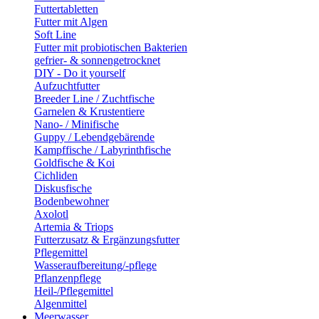
Futtertabletten
Futter mit Algen
Soft Line
Futter mit probiotischen Bakterien
gefrier- & sonnengetrocknet
DIY - Do it yourself
Aufzuchtfutter
Breeder Line / Zuchtfische
Garnelen & Krustentiere
Nano- / Minifische
Guppy / Lebendgebärende
Kampffische / Labyrinthfische
Goldfische & Koi
Cichliden
Diskusfische
Bodenbewohner
Axolotl
Artemia & Triops
Futterzusatz & Ergänzungsfutter
Pflegemittel
Wasseraufbereitung/-pflege
Pflanzenpflege
Heil-/Pflegemittel
Algenmittel
Meerwasser