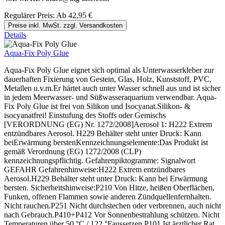
Regulärer Preis:
Ab
42,95 €
Preise inkl. MwSt. zzgl. Versandkosten
Details
Aqua-Fix Poly Glue
Aqua-Fix Poly Glue eignet sich optimal als Unterwasserkleber zur
dauerhaften Fixierung von Gestein, Glas, Holz, Kunststoff, PVC,
Metallen u.v.m.Er härtet auch unter Wasser schnell aus und ist sicher
in jedem Meerwasser- und Süßwasseraquarium verwendbar. Aqua-
Fix Poly Glue ist frei von Silikon und Isocyanat.Silikon- &
isocyanatfrei! Einstufung des Stoffs oder Gemischs
[VERORDNUNG (EG) Nr. 1272/2008]Aerosol 1: H222 Extrem
entzündbares Aerosol. H229 Behälter steht unter Druck: Kann
beiErwärmung berstenKennzeichnungselemente:Das Produkt ist
gemäß Verordnung (EG) 1272/2008 (CLP)
kennzeichnungspflichtig. Gefahrenpiktogramme: Signalwort
GEFAHR Gefahrenhinweise:H222 Extrem entzündbares
Aerosol.H229 Behälter steht unter Druck: Kann bei Erwärmung
bersten. Sicherheitshinweise:P210 Von Hitze, heißen Oberflächen,
Funken, offenen Flammen sowie anderen Zündquellenfernhalten.
Nicht rauchen.P251 Nicht durchstechen oder verbrennen, auch nicht
nach Gebrauch.P410+P412 Vor Sonnenbestrahlung schützen. Nicht
Temperaturen über 50 °C / 122 °Faussetzen.P101 Ist ärztlicher Rat