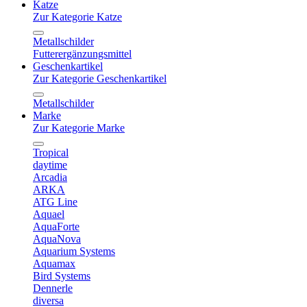
Katze
Zur Kategorie Katze
Metallschilder
Futterergänzungsmittel
Geschenkartikel
Zur Kategorie Geschenkartikel
Metallschilder
Marke
Zur Kategorie Marke
Tropical
daytime
Arcadia
ARKA
ATG Line
Aquael
AquaForte
AquaNova
Aquarium Systems
Aquamax
Bird Systems
Dennerle
diversa