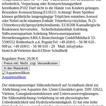
erforderlich, Verpackung oder Kennzeichnungsetikett
bereithalten.P102 Darf nicht in die Hände von Kindern gelangen.
Besondere Kennzeichnung:EUH211 Achtung! Beim Sprühen
können gefährliche lungengängige Tröpfchen entstehen.Aerosol
oder Nebel nicht einatmen.Enthält: Trimethoxyvinylsilan, N-(3-
(Trimethoxysilyl)propyl)ethylendiamin. EUH208 Kannallergische
Reaktionen hervorrufen. Sicherheitsdatenblatt Anleitung
Süßwasseraquarium Anleitung Meerwasseraquarium
Herstellerangaben:ARKA Biotechnologie GmbHMühllach 53-
5590552 Röthenbach a.d. PegnitzTel: +49 (0)911 - 56 98 610 -
00Fax: +49 (0)911 - 56 98 610 - 29 Mail: info@arka-
biotech.deVertreten durch:Oliver Schultheiß
Regulärer Preis:
29,90 €
Preise inkl. MwSt. zzgl. Versandkosten
In den Warenkorb
Aquariensilikon
Der einkomponentiger Silikondichtstoff auf Acetatbasis dient zur
Abdichtung von Aquarien (bis 12mm Glasstärke) gem. DIN 32622,
Vitrinen, Ganzglaskonstruktionen und Unterwasserverglasungen.
Die Silikonabdichtung-/verklebung ist mit physiologischer
Unbedenklichkeit und Hydrolysebeständigkeit. Er hat eine hohe