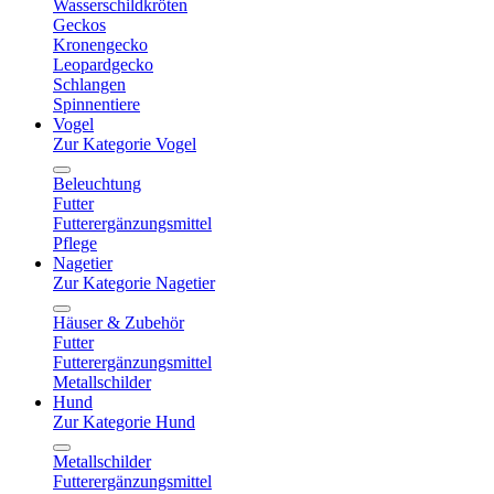
Wasserschildkröten
Geckos
Kronengecko
Leopardgecko
Schlangen
Spinnentiere
Vogel
Zur Kategorie Vogel
Beleuchtung
Futter
Futterergänzungsmittel
Pflege
Nagetier
Zur Kategorie Nagetier
Häuser & Zubehör
Futter
Futterergänzungsmittel
Metallschilder
Hund
Zur Kategorie Hund
Metallschilder
Futterergänzungsmittel