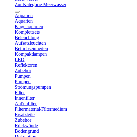
Zur Kategorie Meerwasser
Aquarien
Aquarien
Kugelaquarien
Komplettsets
Beleuchtung
Aufsatzleuchten
Betriebseinheiten
Kompaktlampen
LED
Reflektoren
Zubehör
Pumpen
Pumpen
Strömungspumpen
Filter
Innenfilter
Außenfilter
Filtermaterial/Filtermedium
Ersatzteile
Zubehör
Rückwände
Bodengrund
Dekoration