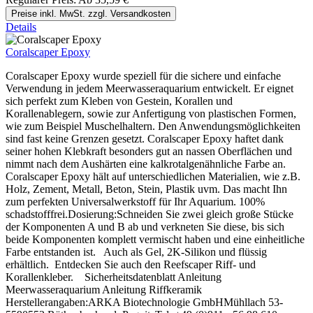
Preise inkl. MwSt. zzgl. Versandkosten
Details
Coralscaper Epoxy
Coralscaper Epoxy wurde speziell für die sichere und einfache
Verwendung in jedem Meerwasseraquarium entwickelt. Er eignet
sich perfekt zum Kleben von Gestein, Korallen und
Korallenablegern, sowie zur Anfertigung von plastischen Formen,
wie zum Beispiel Muschelhaltern. Den Anwendungsmöglichkeiten
sind fast keine Grenzen gesetzt. Coralscaper Epoxy haftet dank
seiner hohen Klebkraft besonders gut an nassen Oberflächen und
nimmt nach dem Aushärten eine kalkrotalgenähnliche Farbe an.
Coralscaper Epoxy hält auf unterschiedlichen Materialien, wie z.B.
Holz, Zement, Metall, Beton, Stein, Plastik uvm. Das macht Ihn
zum perfekten Universalwerkstoff für Ihr Aquarium. 100%
schadstofffrei.Dosierung:Schneiden Sie zwei gleich große Stücke
der Komponenten A und B ab und verkneten Sie diese, bis sich
beide Komponenten komplett vermischt haben und eine einheitliche
Farbe entstanden ist. Auch als Gel, 2K-Silikon und flüssig
erhältlich. Entdecken Sie auch den Reefscaper Riff- und
Korallenkleber. Sicherheitsdatenblatt Anleitung
Meerwasseraquarium Anleitung Riffkeramik
Herstellerangaben:ARKA Biotechnologie GmbHMühllach 53-