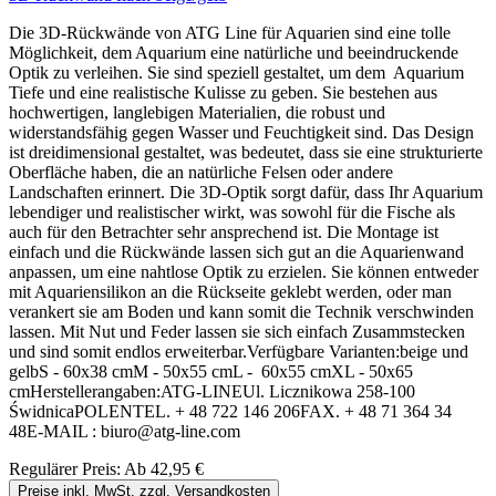
Die 3D-Rückwände von ATG Line für Aquarien sind eine tolle
Möglichkeit, dem Aquarium eine natürliche und beeindruckende
Optik zu verleihen. Sie sind speziell gestaltet, um dem Aquarium
Tiefe und eine realistische Kulisse zu geben. Sie bestehen aus
hochwertigen, langlebigen Materialien, die robust und
widerstandsfähig gegen Wasser und Feuchtigkeit sind. Das Design
ist dreidimensional gestaltet, was bedeutet, dass sie eine strukturierte
Oberfläche haben, die an natürliche Felsen oder andere
Landschaften erinnert. Die 3D-Optik sorgt dafür, dass Ihr Aquarium
lebendiger und realistischer wirkt, was sowohl für die Fische als
auch für den Betrachter sehr ansprechend ist. Die Montage ist
einfach und die Rückwände lassen sich gut an die Aquarienwand
anpassen, um eine nahtlose Optik zu erzielen. Sie können entweder
mit Aquariensilikon an die Rückseite geklebt werden, oder man
verankert sie am Boden und kann somit die Technik verschwinden
lassen. Mit Nut und Feder lassen sie sich einfach Zusammstecken
und sind somit endlos erweiterbar.Verfügbare Varianten:beige und
gelbS - 60x38 cmM - 50x55 cmL - 60x55 cmXL - 50x65
cmHerstellerangaben:ATG-LINEUl. Licznikowa 258-100
ŚwidnicaPOLENTEL. + 48 722 146 206FAX. + 48 71 364 34
48E-MAIL : biuro@atg-line.com
Regulärer Preis:
Ab
42,95 €
Preise inkl. MwSt. zzgl. Versandkosten