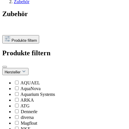
Zubehör
Zubehör
Produkte filtern
Produkte filtern
Hersteller
AQUAEL
AquaNova
Aquarium Systems
ARKA
ATG
Dennerle
diversa
Magfloat
NKF