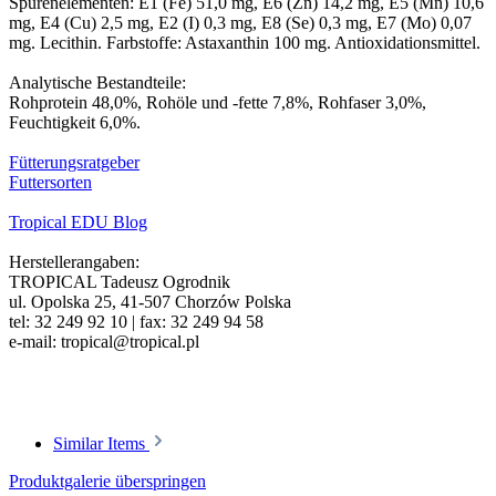
Spurenelementen: E1 (Fe) 51,0 mg, E6 (Zn) 14,2 mg, E5 (Mn) 10,6
mg, E4 (Cu) 2,5 mg, E2 (I) 0,3 mg, E8 (Se) 0,3 mg, E7 (Mo) 0,07
mg. Lecithin. Farbstoffe: Astaxanthin 100 mg. Antioxidationsmittel.
Analytische Bestandteile:
Rohprotein 48,0%, Rohöle und -fette 7,8%, Rohfaser 3,0%,
Feuchtigkeit 6,0%.
Fütterungsratgeber
Futtersorten
Tropical EDU Blog
Herstellerangaben:
TROPICAL Tadeusz Ogrodnik
ul. Opolska 25, 41-507 Chorzów Polska
tel: 32 249 92 10 | fax: 32 249 94 58
e-mail: tropical@tropical.pl
Similar Items
Produktgalerie überspringen