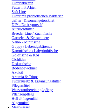
Futtertabletten
Futter mit Algen
Soft Line
Futter mit probiotischen Bakterien
gefrier- & sonnengetrocknet
DIY - Do it yourself
Aufzuchtfutter
Breeder Line / Zuchtfische
Garnelen & Krustentiere
Nano- / Minifische
Guppy / Lebendgebärende
Kampffische / Labyrinthfische
Goldfische & Koi
Cichliden
Diskusfische
Bodenbewohner
Axolotl
Artemia & Triops
Futterzusatz & Ergänzungsfutter
Pflegemittel
Wasseraufbereitung/-pflege
Pflanzenpflege
Heil-/Pflegemittel
Algenmittel
Meerwasser