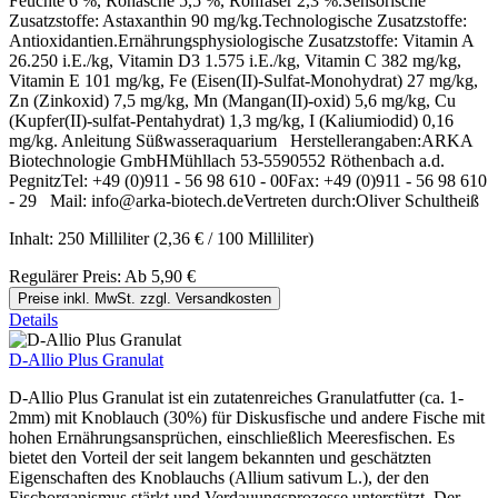
Feuchte 6 %, Rohasche 5,5 %, Rohfaser 2,3 %.Sensorische
Zusatzstoffe: Astaxanthin 90 mg/kg.Technologische Zusatzstoffe:
Antioxidantien.Ernährungsphysiologische Zusatzstoffe: Vitamin A
26.250 i.E./kg, Vitamin D3 1.575 i.E./kg, Vitamin C 382 mg/kg,
Vitamin E 101 mg/kg, Fe (Eisen(II)-Sulfat-Monohydrat) 27 mg/kg,
Zn (Zinkoxid) 7,5 mg/kg, Mn (Mangan(II)-oxid) 5,6 mg/kg, Cu
(Kupfer(II)-sulfat-Pentahydrat) 1,3 mg/kg, I (Kaliumiodid) 0,16
mg/kg. Anleitung Süßwasseraquarium Herstellerangaben:ARKA
Biotechnologie GmbHMühllach 53-5590552 Röthenbach a.d.
PegnitzTel: +49 (0)911 - 56 98 610 - 00Fax: +49 (0)911 - 56 98 610
- 29 Mail: info@arka-biotech.deVertreten durch:Oliver Schultheiß
Inhalt:
250 Milliliter
(2,36 € / 100 Milliliter)
Regulärer Preis:
Ab
5,90 €
Preise inkl. MwSt. zzgl. Versandkosten
Details
D-Allio Plus Granulat
D-Allio Plus Granulat ist ein zutatenreiches Granulatfutter (ca. 1-
2mm) mit Knoblauch (30%) für Diskusfische und andere Fische mit
hohen Ernährungsansprüchen, einschließlich Meeresfischen. Es
bietet den Vorteil der seit langem bekannten und geschätzten
Eigenschaften des Knoblauchs (Allium sativum L.), der den
Fischorganismus stärkt und Verdauungsprozesse unterstützt. Der