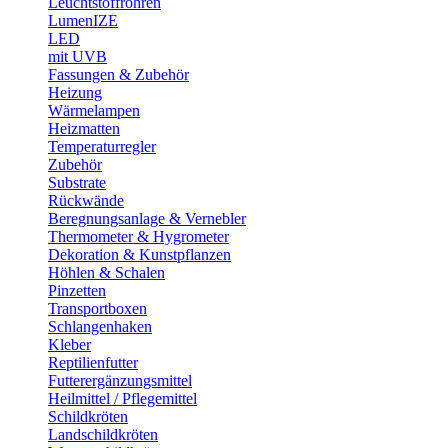
Leuchtstoffröhren
LumenIZE
LED
mit UVB
Fassungen & Zubehör
Heizung
Wärmelampen
Heizmatten
Temperaturregler
Zubehör
Substrate
Rückwände
Beregnungsanlage & Vernebler
Thermometer & Hygrometer
Dekoration & Kunstpflanzen
Höhlen & Schalen
Pinzetten
Transportboxen
Schlangenhaken
Kleber
Reptilienfutter
Futterergänzungsmittel
Heilmittel / Pflegemittel
Schildkröten
Landschildkröten