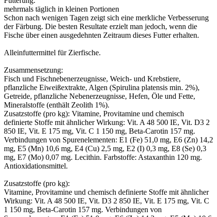
Fütterung:
mehrmals täglich in kleinen Portionen
Schon nach wenigen Tagen zeigt sich eine merkliche Verbesserung
der Färbung. Die besten Resultate erzielt man jedoch, wenn die
Fische über einen ausgedehnten Zeitraum dieses Futter erhalten.
Alleinfuttermittel für Zierfische.
Zusammensetzung:
Fisch und Fischnebenerzeugnisse, Weich- und Krebstiere,
pflanzliche Eiweißextrakte, Algen (Spirulina platensis min. 2%),
Getreide, pflanzliche Nebenerzeugnisse, Hefen, Öle und Fette,
Mineralstoffe (enthält Zeolith 1%).
Zusatzstoffe (pro kg): Vitamine, Provitamine und chemisch
definierte Stoffe mit ähnlicher Wirkung: Vit. A 48 500 IE, Vit. D3 2
850 IE, Vit. E 175 mg, Vit. C 1 150 mg, Beta-Carotin 157 mg.
Verbindungen von Spurenelementen: E1 (Fe) 51,0 mg, E6 (Zn) 14,2
mg, E5 (Mn) 10,6 mg, E4 (Cu) 2,5 mg, E2 (I) 0,3 mg, E8 (Se) 0,3
mg, E7 (Mo) 0,07 mg. Lecithin. Farbstoffe: Astaxanthin 120 mg.
Antioxidationsmittel.
Zusatzstoffe (pro kg):
Vitamine, Provitamine und chemisch definierte Stoffe mit ähnlicher
Wirkung: Vit. A 48 500 IE, Vit. D3 2 850 IE, Vit. E 175 mg, Vit. C
1 150 mg, Beta-Carotin 157 mg. Verbindungen von