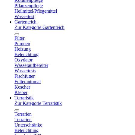
Korallenpflege
Pflanzenpflege
Heilmittel/Pflegemittel
Wassertest
Gartenteich
Zur Kategorie Gartenteich
Filter
Pumpen
Heizung
Beleuchtung
Oxydator
Wasseraufbereiter
Wassertests
Fischfutter
Futterautomat
Kescher
Kleber
Terraristik
Zur Kategorie Terraristik
Terrarien
Terrarien
Unterschränke
Beleuchtung