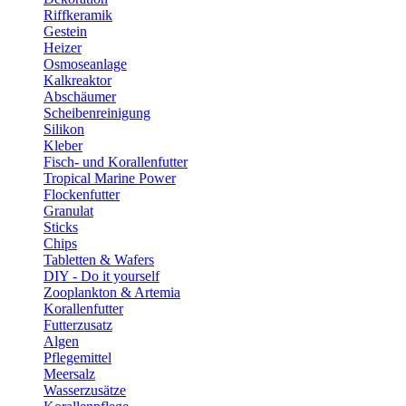
Riffkeramik
Gestein
Heizer
Osmoseanlage
Kalkreaktor
Abschäumer
Scheibenreinigung
Silikon
Kleber
Fisch- und Korallenfutter
Tropical Marine Power
Flockenfutter
Granulat
Sticks
Chips
Tabletten & Wafers
DIY - Do it yourself
Zooplankton & Artemia
Korallenfutter
Futterzusatz
Algen
Pflegemittel
Meersalz
Wasserzusätze