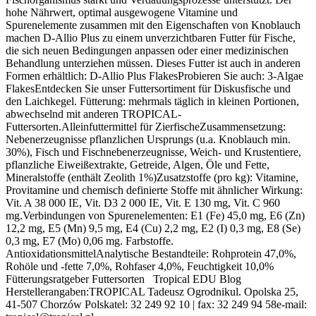
hohe Nährwert, optimal ausgewogene Vitamine und
Spurenelemente zusammen mit den Eigenschaften von Knoblauch
machen D-Allio Plus zu einem unverzichtbaren Futter für Fische,
die sich neuen Bedingungen anpassen oder einer medizinischen
Behandlung unterziehen müssen. Dieses Futter ist auch in anderen
Formen erhältlich: D-Allio Plus FlakesProbieren Sie auch: 3-Algae
FlakesEntdecken Sie unser Futtersortiment für Diskusfische und
den Laichkegel. Fütterung: mehrmals täglich in kleinen Portionen,
abwechselnd mit anderen TROPICAL-
Futtersorten.Alleinfuttermittel für ZierfischeZusammensetzung:
Nebenerzeugnisse pflanzlichen Ursprungs (u.a. Knoblauch min.
30%), Fisch und Fischnebenerzeugnisse, Weich- und Krustentiere,
pflanzliche Eiweißextrakte, Getreide, Algen, Öle und Fette,
Mineralstoffe (enthält Zeolith 1%)Zusatzstoffe (pro kg): Vitamine,
Provitamine und chemisch definierte Stoffe mit ähnlicher Wirkung:
Vit. A 38 000 IE, Vit. D3 2 000 IE, Vit. E 130 mg, Vit. C 960
mg.Verbindungen von Spurenelementen: E1 (Fe) 45,0 mg, E6 (Zn)
12,2 mg, E5 (Mn) 9,5 mg, E4 (Cu) 2,2 mg, E2 (I) 0,3 mg, E8 (Se)
0,3 mg, E7 (Mo) 0,06 mg. Farbstoffe.
AntioxidationsmittelAnalytische Bestandteile: Rohprotein 47,0%,
Rohöle und -fette 7,0%, Rohfaser 4,0%, Feuchtigkeit 10,0%
Fütterungsratgeber Futtersorten Tropical EDU Blog
Herstellerangaben:TROPICAL Tadeusz Ogrodnikul. Opolska 25,
41-507 Chorzów Polskatel: 32 249 92 10 | fax: 32 249 94 58e-mail: