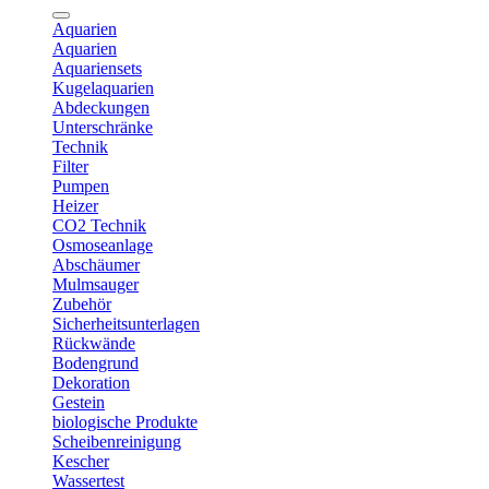
Aquarien
Aquarien
Aquariensets
Kugelaquarien
Abdeckungen
Unterschränke
Technik
Filter
Pumpen
Heizer
CO2 Technik
Osmoseanlage
Abschäumer
Mulmsauger
Zubehör
Sicherheitsunterlagen
Rückwände
Bodengrund
Dekoration
Gestein
biologische Produkte
Scheibenreinigung
Kescher
Wassertest