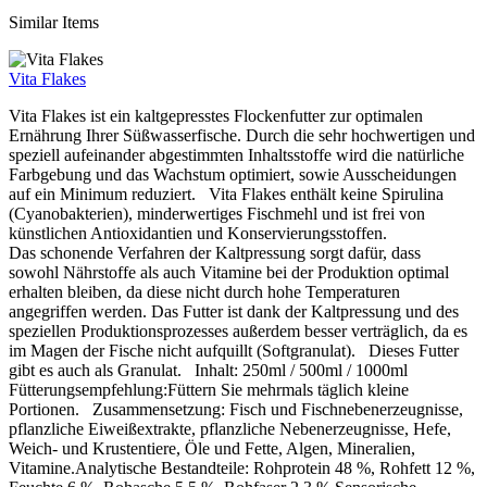
Similar Items
Vita Flakes
Vita Flakes ist ein kaltgepresstes Flockenfutter zur optimalen
Ernährung Ihrer Süßwasserfische. Durch die sehr hochwertigen und
speziell aufeinander abgestimmten Inhaltsstoffe wird die natürliche
Farbgebung und das Wachstum optimiert, sowie Ausscheidungen
auf ein Minimum reduziert. Vita Flakes enthält keine Spirulina
(Cyanobakterien), minderwertiges Fischmehl und ist frei von
künstlichen Antioxidantien und Konservierungsstoffen.
Das schonende Verfahren der Kaltpressung sorgt dafür, dass
sowohl Nährstoffe als auch Vitamine bei der Produktion optimal
erhalten bleiben, da diese nicht durch hohe Temperaturen
angegriffen werden. Das Futter ist dank der Kaltpressung und des
speziellen Produktionsprozesses außerdem besser verträglich, da es
im Magen der Fische nicht aufquillt (Softgranulat). Dieses Futter
gibt es auch als Granulat. Inhalt: 250ml / 500ml / 1000ml
Fütterungsempfehlung:Füttern Sie mehrmals täglich kleine
Portionen. Zusammensetzung: Fisch und Fischnebenerzeugnisse,
pflanzliche Eiweißextrakte, pflanzliche Nebenerzeugnisse, Hefe,
Weich- und Krustentiere, Öle und Fette, Algen, Mineralien,
Vitamine.Analytische Bestandteile: Rohprotein 48 %, Rohfett 12 %,