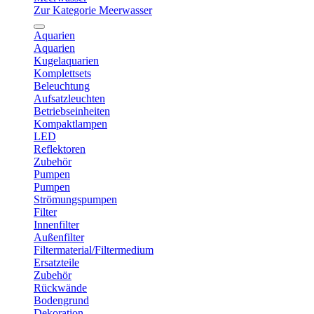
Zur Kategorie Meerwasser
Aquarien
Aquarien
Kugelaquarien
Komplettsets
Beleuchtung
Aufsatzleuchten
Betriebseinheiten
Kompaktlampen
LED
Reflektoren
Zubehör
Pumpen
Pumpen
Strömungspumpen
Filter
Innenfilter
Außenfilter
Filtermaterial/Filtermedium
Ersatzteile
Zubehör
Rückwände
Bodengrund
Dekoration