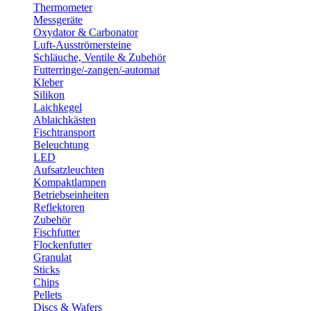
Thermometer
Messgeräte
Oxydator & Carbonator
Luft-Ausströmersteine
Schläuche, Ventile & Zubehör
Futterringe/-zangen/-automat
Kleber
Silikon
Laichkegel
Ablaichkästen
Fischtransport
Beleuchtung
LED
Aufsatzleuchten
Kompaktlampen
Betriebseinheiten
Reflektoren
Zubehör
Fischfutter
Flockenfutter
Granulat
Sticks
Chips
Pellets
Discs & Wafers