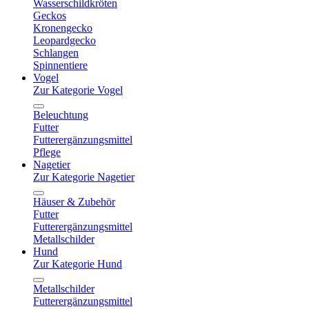
Wasserschildkröten
Geckos
Kronengecko
Leopardgecko
Schlangen
Spinnentiere
Vogel
Zur Kategorie Vogel
Beleuchtung
Futter
Futterergänzungsmittel
Pflege
Nagetier
Zur Kategorie Nagetier
Häuser & Zubehör
Futter
Futterergänzungsmittel
Metallschilder
Hund
Zur Kategorie Hund
Metallschilder
Futterergänzungsmittel