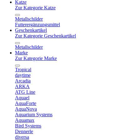
Katze
Zur Kategorie Katze
Metallschilder
Futterergänzungsmittel
Geschenkartikel
Zur Kategorie Geschenkartikel
Metallschilder
Marke
Zur Kategorie Marke
Tropical
daytime
Arcadia
ARKA
ATG Line
Aquael
AquaForte
AquaNova
Aquarium Systems
Aquamax
Bird Systems
Dennerle
diversa