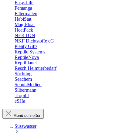
Easy-Life
Femanga
Filtermatten
HabiStat
Mag-Float
HeatPack
NEKTON
NKF Dichtstoffe eG
Plenty Gifts
Reptile Systems
ReptileNova
ReptiPlanet
Resch Heimtierbedarf
Söchting
Seachem
Scout-Medien
Silbermann
Tropifit
eSHa
Menü schließen
Süsswasser