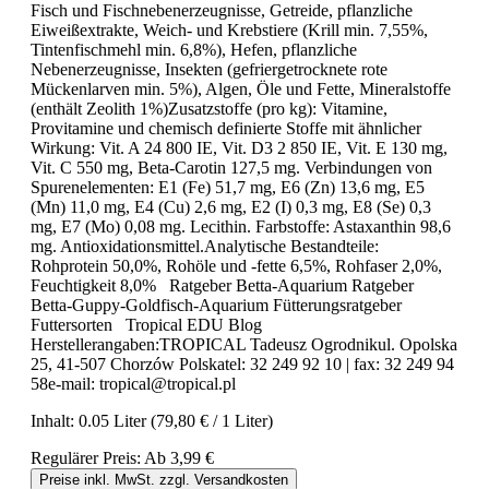
Fisch und Fischnebenerzeugnisse, Getreide, pflanzliche
Eiweißextrakte, Weich- und Krebstiere (Krill min. 7,55%,
Tintenfischmehl min. 6,8%), Hefen, pflanzliche
Nebenerzeugnisse, Insekten (gefriergetrocknete rote
Mückenlarven min. 5%), Algen, Öle und Fette, Mineralstoffe
(enthält Zeolith 1%)Zusatzstoffe (pro kg): Vitamine,
Provitamine und chemisch definierte Stoffe mit ähnlicher
Wirkung: Vit. A 24 800 IE, Vit. D3 2 850 IE, Vit. E 130 mg,
Vit. C 550 mg, Beta-Carotin 127,5 mg. Verbindungen von
Spurenelementen: E1 (Fe) 51,7 mg, E6 (Zn) 13,6 mg, E5
(Mn) 11,0 mg, E4 (Cu) 2,6 mg, E2 (I) 0,3 mg, E8 (Se) 0,3
mg, E7 (Mo) 0,08 mg. Lecithin. Farbstoffe: Astaxanthin 98,6
mg. Antioxidationsmittel.Analytische Bestandteile:
Rohprotein 50,0%, Rohöle und -fette 6,5%, Rohfaser 2,0%,
Feuchtigkeit 8,0% Ratgeber Betta-Aquarium Ratgeber
Betta-Guppy-Goldfisch-Aquarium Fütterungsratgeber
Futtersorten Tropical EDU Blog
Herstellerangaben:TROPICAL Tadeusz Ogrodnikul. Opolska
25, 41-507 Chorzów Polskatel: 32 249 92 10 | fax: 32 249 94
58e-mail: tropical@tropical.pl
Inhalt:
0.05 Liter
(79,80 € / 1 Liter)
Regulärer Preis:
Ab
3,99 €
Preise inkl. MwSt. zzgl. Versandkosten