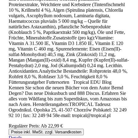
Proteinextrakte, Weichtiere und Krebstiere (Tintenfischmehl
10 %, Krillmehl 4 %), Algen (Spirulina platensis, Chlorella
vulgaris, Ascophyllum nodosum, Laminaria digitata,
Haematococcus pluvialis 5 000 mg/kg – Quelle für
natürliches Astaxanthin), pflanzliche Nebenprodukte
(Knoblauch 5 %, Paprikaextrakt 500 mg/kg), Öle und Fette,
Früchte, Mineralstoffe.Zusatzstoffe (pro kg):Vitamine:
Vitamin A 31.500 IE, Vitamin D3 1.850 IE, Vitamin E 120
mg, Vitamin C 460 mg. Spurenelemente: Eisen (Eisen(II)-
sulfat-Monohydrat) 40,5 mg, Zink (Zinkoxid) 11,2 mg,
Mangan (Mangan(II)-oxid) 8,4 mg, Kupfer (Kupfer(II)-sulfat-
Pentahydrat) 2,0 mg, Jod (Kaliumjodid) 0,24 mg. Lecithin.
Antioxidantien.Analytische Bestandteile: Rohprotein 48,0 %,
Rohfett 8,0 %, Rohfaser 3,0 %, Feuchtigkeit 8,0 %
Fütterungsratgeber Futtersorten Tropical EDU Blog
Kennen Sie schon die neuen Bücher von dem Autor Bernd
Degen? Das neue Diskusbuch und 888 Discus. Erfahren Sie
alles vom Wildfang bis zum Superdiskus, vom Amazonas bis
nach Asien. Herstellerangaben:TROPICAL Tadeusz
Ogrodnikul. Opolska 25, 41-507 Chorzów Polskatel: 32 249
92 10 | fax: 32 249 94 58e-mail: tropical@tropical.pl
Regulärer Preis:
Ab
22,99 €
Preise inkl. MwSt. zzgl. Versandkosten
Details