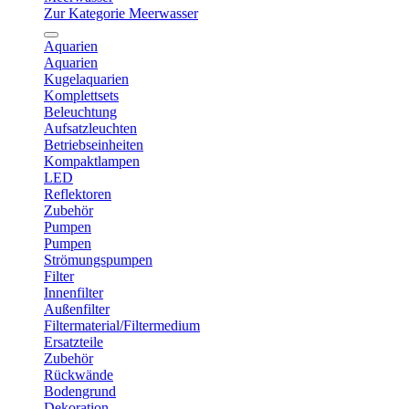
Zur Kategorie Meerwasser
Aquarien
Aquarien
Kugelaquarien
Komplettsets
Beleuchtung
Aufsatzleuchten
Betriebseinheiten
Kompaktlampen
LED
Reflektoren
Zubehör
Pumpen
Pumpen
Strömungspumpen
Filter
Innenfilter
Außenfilter
Filtermaterial/Filtermedium
Ersatzteile
Zubehör
Rückwände
Bodengrund
Dekoration