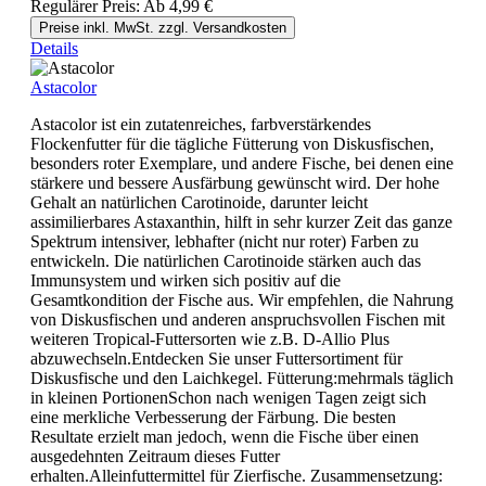
Regulärer Preis:
Ab
4,99 €
Preise inkl. MwSt. zzgl. Versandkosten
Details
Astacolor
Astacolor ist ein zutatenreiches, farbverstärkendes
Flockenfutter für die tägliche Fütterung von Diskusfischen,
besonders roter Exemplare, und andere Fische, bei denen eine
stärkere und bessere Ausfärbung gewünscht wird. Der hohe
Gehalt an natürlichen Carotinoide, darunter leicht
assimilierbares Astaxanthin, hilft in sehr kurzer Zeit das ganze
Spektrum intensiver, lebhafter (nicht nur roter) Farben zu
entwickeln. Die natürlichen Carotinoide stärken auch das
Immunsystem und wirken sich positiv auf die
Gesamtkondition der Fische aus. Wir empfehlen, die Nahrung
von Diskusfischen und anderen anspruchsvollen Fischen mit
weiteren Tropical-Futtersorten wie z.B. D-Allio Plus
abzuwechseln.Entdecken Sie unser Futtersortiment für
Diskusfische und den Laichkegel. Fütterung:mehrmals täglich
in kleinen PortionenSchon nach wenigen Tagen zeigt sich
eine merkliche Verbesserung der Färbung. Die besten
Resultate erzielt man jedoch, wenn die Fische über einen
ausgedehnten Zeitraum dieses Futter
erhalten.Alleinfuttermittel für Zierfische. Zusammensetzung: