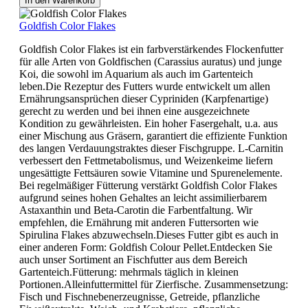
In den Warenkorb
Goldfish Color Flakes
Goldfish Color Flakes ist ein farbverstärkendes Flockenfutter
für alle Arten von Goldfischen (Carassius auratus) und junge
Koi, die sowohl im Aquarium als auch im Gartenteich
leben.Die Rezeptur des Futters wurde entwickelt um allen
Ernährungsansprüchen dieser Cypriniden (Karpfenartige)
gerecht zu werden und bei ihnen eine ausgezeichnete
Kondition zu gewährleisten. Ein hoher Fasergehalt, u.a. aus
einer Mischung aus Gräsern, garantiert die effiziente Funktion
des langen Verdauungstraktes dieser Fischgruppe. L-Carnitin
verbessert den Fettmetabolismus, und Weizenkeime liefern
ungesättigte Fettsäuren sowie Vitamine und Spurenelemente.
Bei regelmäßiger Fütterung verstärkt Goldfish Color Flakes
aufgrund seines hohen Gehaltes an leicht assimilierbarem
Astaxanthin und Beta-Carotin die Farbentfaltung. Wir
empfehlen, die Ernährung mit anderen Futtersorten wie
Spirulina Flakes abzuwechseln.Dieses Futter gibt es auch in
einer anderen Form: Goldfish Colour Pellet.Entdecken Sie
auch unser Sortiment an Fischfutter aus dem Bereich
Gartenteich.Fütterung: mehrmals täglich in kleinen
Portionen.Alleinfuttermittel für Zierfische. Zusammensetzung:
Fisch und Fischnebenerzeugnisse, Getreide, pflanzliche