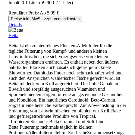
Inhalt:
0.1 Liter
(59,90 € / 1 Liter)
Regulärer Preis:
Ab
5,99 €
Preise inkl. MwSt. zzgl. Versandkosten
Details
Betta
Betta ist ein zutatenreiches Flocken-Alleinfutter für die
tägliche Fütterung von Kampf- und anderen kleinen
Labyrinthfischen, die sich vorzugsweise von kleinen
Wasserorganismen ernähren. Es enthält neben den äußerst
nahrhaften Flocken auch zusätzlich gefriergetrocknete
Blutwürmer. Damit das Futter noch schmackhafter wird und
auch den Ansprüchen wählerischer Fische gerecht wird, ist
Betta mit leckerem Krill angereichert. Der hohe Gehalt an
Eiweiß und sorgfältig ausgesuchten Vitaminen und
Spurenelementen sorgen für eine ausgezeichnete Gesundheit
und Kondition. Ein natürliches Carotinoid, Beta-Carotin,
sorgt für eine herrliche Farbenpracht. Zur Abwechslung in der
Ernährung von Labyrinthfischen empfehlen wir Krill Flake
und gefriergetrocknete Produkte von Tropical.
Probieren Sie auch: Betta Granulat und Soft Line
Betta Fütterung: mehrmals täglich in kleinen
Portionen.Alleinfuttermittel für ZierfischeZusammensetzung: