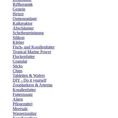
Riffkeramik
Gestein
Heizer
Osmoseanlage
Kalkreaktor
Abschäumer
Scheibenreinigung
Silikon
Kleber
Fisch- und Korallenfutter
Tropical Marine Power
Flockenfutter
Granulat
Sticks
Chips
Tabletten & Wafers
DIY - Do it yourself
Zooplankton & Artemia
Korallenfutter
Futterzusatz
Algen
Pflegemittel
Meersalz
Wasserzusätze