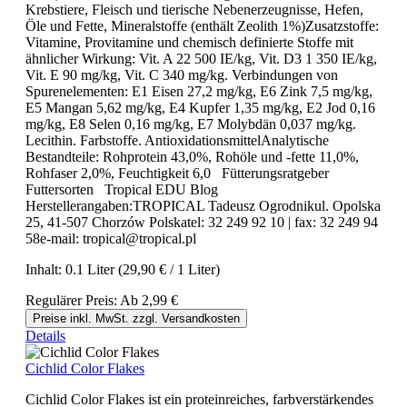
Krebstiere, Fleisch und tierische Nebenerzeugnisse, Hefen,
Öle und Fette, Mineralstoffe (enthält Zeolith 1%)Zusatzstoffe:
Vitamine, Provitamine und chemisch definierte Stoffe mit
ähnlicher Wirkung: Vit. A 22 500 IE/kg, Vit. D3 1 350 IE/kg,
Vit. E 90 mg/kg, Vit. C 340 mg/kg. Verbindungen von
Spurenelementen: E1 Eisen 27,2 mg/kg, E6 Zink 7,5 mg/kg,
E5 Mangan 5,62 mg/kg, E4 Kupfer 1,35 mg/kg, E2 Jod 0,16
mg/kg, E8 Selen 0,16 mg/kg, E7 Molybdän 0,037 mg/kg.
Lecithin. Farbstoffe. AntioxidationsmittelAnalytische
Bestandteile: Rohprotein 43,0%, Rohöle und -fette 11,0%,
Rohfaser 2,0%, Feuchtigkeit 6,0 Fütterungsratgeber
Futtersorten Tropical EDU Blog
Herstellerangaben:TROPICAL Tadeusz Ogrodnikul. Opolska
25, 41-507 Chorzów Polskatel: 32 249 92 10 | fax: 32 249 94
58e-mail: tropical@tropical.pl
Inhalt:
0.1 Liter
(29,90 € / 1 Liter)
Regulärer Preis:
Ab
2,99 €
Preise inkl. MwSt. zzgl. Versandkosten
Details
Cichlid Color Flakes
Cichlid Color Flakes ist ein proteinreiches, farbverstärkendes