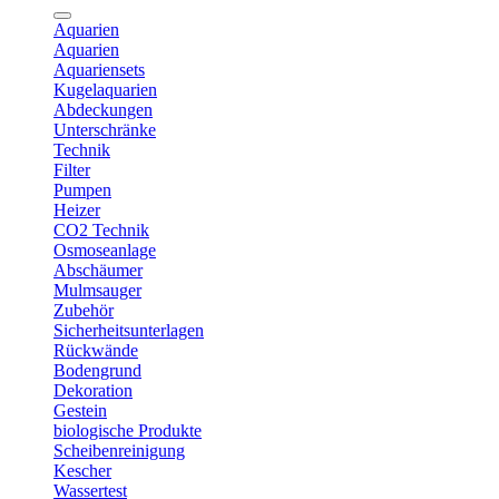
Aquarien
Aquarien
Aquariensets
Kugelaquarien
Abdeckungen
Unterschränke
Technik
Filter
Pumpen
Heizer
CO2 Technik
Osmoseanlage
Abschäumer
Mulmsauger
Zubehör
Sicherheitsunterlagen
Rückwände
Bodengrund
Dekoration
Gestein
biologische Produkte
Scheibenreinigung
Kescher
Wassertest