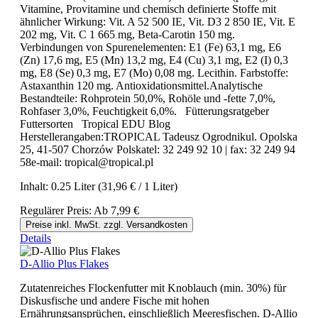
Vitamine, Provitamine und chemisch definierte Stoffe mit
ähnlicher Wirkung: Vit. A 52 500 IE, Vit. D3 2 850 IE, Vit. E
202 mg, Vit. C 1 665 mg, Beta-Carotin 150 mg.
Verbindungen von Spurenelementen: E1 (Fe) 63,1 mg, E6
(Zn) 17,6 mg, E5 (Mn) 13,2 mg, E4 (Cu) 3,1 mg, E2 (I) 0,3
mg, E8 (Se) 0,3 mg, E7 (Mo) 0,08 mg. Lecithin. Farbstoffe:
Astaxanthin 120 mg. Antioxidationsmittel.Analytische
Bestandteile: Rohprotein 50,0%, Rohöle und -fette 7,0%,
Rohfaser 3,0%, Feuchtigkeit 6,0%. Fütterungsratgeber
Futtersorten Tropical EDU Blog
Herstellerangaben:TROPICAL Tadeusz Ogrodnikul. Opolska
25, 41-507 Chorzów Polskatel: 32 249 92 10 | fax: 32 249 94
58e-mail: tropical@tropical.pl
Inhalt:
0.25 Liter
(31,96 € / 1 Liter)
Regulärer Preis:
Ab
7,99 €
Preise inkl. MwSt. zzgl. Versandkosten
Details
D-Allio Plus Flakes
Zutatenreiches Flockenfutter mit Knoblauch (min. 30%) für
Diskusfische und andere Fische mit hohen
Ernährungsansprüchen, einschließlich Meeresfischen. D-Allio