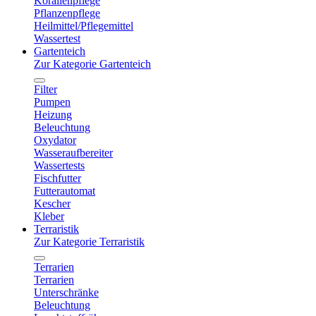
Korallenpflege
Pflanzenpflege
Heilmittel/Pflegemittel
Wassertest
Gartenteich
Zur Kategorie Gartenteich
Filter
Pumpen
Heizung
Beleuchtung
Oxydator
Wasseraufbereiter
Wassertests
Fischfutter
Futterautomat
Kescher
Kleber
Terraristik
Zur Kategorie Terraristik
Terrarien
Terrarien
Unterschränke
Beleuchtung