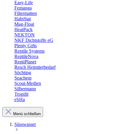
Easy-Life
Femanga
Filtermatten
HabiStat
Mag-Float
HeatPack
NEKTON
NKF Dichtstoffe eG
Plenty Gifts
Reptile Systems
ReptileNova
ReptiPlanet
Resch Heimtierbedarf
Söchting
Seachem
Scout-Medien
Silbermann
Tropifit
eSHa
Menü schließen
Süsswasser