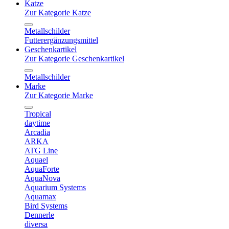
Katze
Zur Kategorie Katze
Metallschilder
Futterergänzungsmittel
Geschenkartikel
Zur Kategorie Geschenkartikel
Metallschilder
Marke
Zur Kategorie Marke
Tropical
daytime
Arcadia
ARKA
ATG Line
Aquael
AquaForte
AquaNova
Aquarium Systems
Aquamax
Bird Systems
Dennerle
diversa