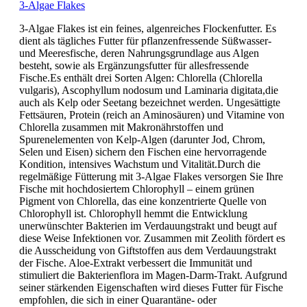
3-Algae Flakes
3-Algae Flakes ist ein feines, algenreiches Flockenfutter. Es
dient als tägliches Futter für pflanzenfressende Süßwasser-
und Meeresfische, deren Nahrungsgrundlage aus Algen
besteht, sowie als Ergänzungsfutter für allesfressende
Fische.Es enthält drei Sorten Algen: Chlorella (Chlorella
vulgaris), Ascophyllum nodosum und Laminaria digitata,die
auch als Kelp oder Seetang bezeichnet werden. Ungesättigte
Fettsäuren, Protein (reich an Aminosäuren) und Vitamine von
Chlorella zusammen mit Makronährstoffen und
Spurenelementen von Kelp-Algen (darunter Jod, Chrom,
Selen und Eisen) sichern den Fischen eine hervorragende
Kondition, intensives Wachstum und Vitalität.Durch die
regelmäßige Fütterung mit 3-Algae Flakes versorgen Sie Ihre
Fische mit hochdosiertem Chlorophyll – einem grünen
Pigment von Chlorella, das eine konzentrierte Quelle von
Chlorophyll ist. Chlorophyll hemmt die Entwicklung
unerwünschter Bakterien im Verdauungstrakt und beugt auf
diese Weise Infektionen vor. Zusammen mit Zeolith fördert es
die Ausscheidung von Giftstoffen aus dem Verdauungstrakt
der Fische. Aloe-Extrakt verbessert die Immunität und
stimuliert die Bakterienflora im Magen-Darm-Trakt. Aufgrund
seiner stärkenden Eigenschaften wird dieses Futter für Fische
empfohlen, die sich in einer Quarantäne- oder