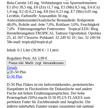
Beta-Carotin 145 mg. Verbindungen von Spurenelementen:
E1 (Fe) 39,5 mg, E6 (Zn) 11,7 mg, E5 (Mn) 8,5 mg, E4 (Cu)
1,9 mg, E2 (I) 0,23 mg, E8 (Se) 0,23 mg, E7 (Mo) 0,05 mg.
Lecithin. Farbstoffe: Astaxanthin 56 mg.
AntioxidationsmittelAnalytische Bestandteile: Rohprotein
48,0%, Rohöle und -fette 7,0%, Rohfaser 3,0%, Feuchtigkeit
7,0% Fütterungsratgeber Futtersorten Tropical EDU Blog
Herstellerangaben:TROPICAL Tadeusz Ogrodnikul. Opolska
25, 41-507 Chorzów Polskatel: 32 249 92 10 | fax: 32 249 94
58e-mail: tropical@tropical.pl
Inhalt:
0.1 Liter
(39,90 € / 1 Liter)
Regulärer Preis:
Ab
3,99 €
Preise inkl. MwSt. zzgl. Versandkosten
Details
D-50 Plus
D-50 Plus Flakes ist ein farbverstärkendes, proteinreiches
Hauptfutter in Flockenform für Diskusfische und andere
Fische mit hohen Ernährungsansprüchen. Der hohe
Proteingehalt (50%) macht D-50 PLUS FLAKES zum
perfekten Futter für Zuchtbestände und Jungfische. Die
äußerst nahrhaften Zutaten sorgen zusammen mit optimal