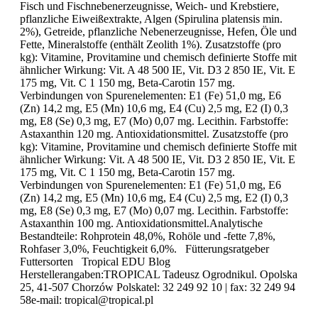
Fisch und Fischnebenerzeugnisse, Weich- und Krebstiere,
pflanzliche Eiweißextrakte, Algen (Spirulina platensis min.
2%), Getreide, pflanzliche Nebenerzeugnisse, Hefen, Öle und
Fette, Mineralstoffe (enthält Zeolith 1%). Zusatzstoffe (pro
kg): Vitamine, Provitamine und chemisch definierte Stoffe mit
ähnlicher Wirkung: Vit. A 48 500 IE, Vit. D3 2 850 IE, Vit. E
175 mg, Vit. C 1 150 mg, Beta-Carotin 157 mg.
Verbindungen von Spurenelementen: E1 (Fe) 51,0 mg, E6
(Zn) 14,2 mg, E5 (Mn) 10,6 mg, E4 (Cu) 2,5 mg, E2 (I) 0,3
mg, E8 (Se) 0,3 mg, E7 (Mo) 0,07 mg. Lecithin. Farbstoffe:
Astaxanthin 120 mg. Antioxidationsmittel. Zusatzstoffe (pro
kg): Vitamine, Provitamine und chemisch definierte Stoffe mit
ähnlicher Wirkung: Vit. A 48 500 IE, Vit. D3 2 850 IE, Vit. E
175 mg, Vit. C 1 150 mg, Beta-Carotin 157 mg.
Verbindungen von Spurenelementen: E1 (Fe) 51,0 mg, E6
(Zn) 14,2 mg, E5 (Mn) 10,6 mg, E4 (Cu) 2,5 mg, E2 (I) 0,3
mg, E8 (Se) 0,3 mg, E7 (Mo) 0,07 mg. Lecithin. Farbstoffe:
Astaxanthin 100 mg. Antioxidationsmittel.Analytische
Bestandteile: Rohprotein 48,0%, Rohöle und -fette 7,8%,
Rohfaser 3,0%, Feuchtigkeit 6,0%. Fütterungsratgeber
Futtersorten Tropical EDU Blog
Herstellerangaben:TROPICAL Tadeusz Ogrodnikul. Opolska
25, 41-507 Chorzów Polskatel: 32 249 92 10 | fax: 32 249 94
58e-mail: tropical@tropical.pl