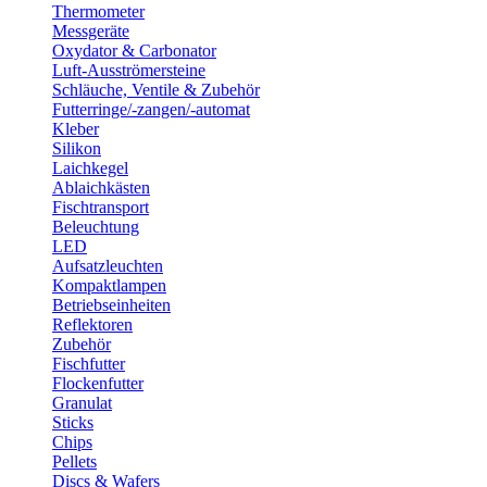
Thermometer
Messgeräte
Oxydator & Carbonator
Luft-Ausströmersteine
Schläuche, Ventile & Zubehör
Futterringe/-zangen/-automat
Kleber
Silikon
Laichkegel
Ablaichkästen
Fischtransport
Beleuchtung
LED
Aufsatzleuchten
Kompaktlampen
Betriebseinheiten
Reflektoren
Zubehör
Fischfutter
Flockenfutter
Granulat
Sticks
Chips
Pellets
Discs & Wafers