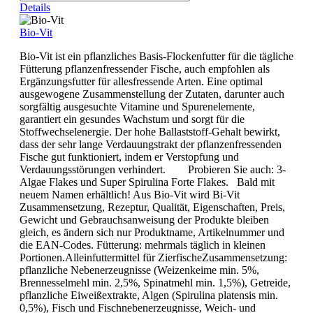
Details
Bio-Vit
Bio-Vit ist ein pflanzliches Basis-Flockenfutter für die tägliche
Fütterung pflanzenfressender Fische, auch empfohlen als
Ergänzungsfutter für allesfressende Arten. Eine optimal
ausgewogene Zusammenstellung der Zutaten, darunter auch
sorgfältig ausgesuchte Vitamine und Spurenelemente,
garantiert ein gesundes Wachstum und sorgt für die
Stoffwechselenergie. Der hohe Ballaststoff-Gehalt bewirkt,
dass der sehr lange Verdauungstrakt der pflanzenfressenden
Fische gut funktioniert, indem er Verstopfung und
Verdauungsstörungen verhindert. Probieren Sie auch: 3-
Algae Flakes und Super Spirulina Forte Flakes. Bald mit
neuem Namen erhältlich! Aus Bio-Vit wird Bi-Vit
Zusammensetzung, Rezeptur, Qualität, Eigenschaften, Preis,
Gewicht und Gebrauchsanweisung der Produkte bleiben
gleich, es ändern sich nur Produktname, Artikelnummer und
die EAN-Codes. Fütterung: mehrmals täglich in kleinen
Portionen.Alleinfuttermittel für ZierfischeZusammensetzung:
pflanzliche Nebenerzeugnisse (Weizenkeime min. 5%,
Brennesselmehl min. 2,5%, Spinatmehl min. 1,5%), Getreide,
pflanzliche Eiweißextrakte, Algen (Spirulina platensis min.
0,5%), Fisch und Fischnebenerzeugnisse, Weich- und