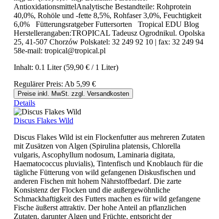
AntioxidationsmittelAnalytische Bestandteile: Rohprotein
40,0%, Rohöle und -fette 8,5%, Rohfaser 3,0%, Feuchtigkeit
6,0% Fütterungsratgeber Futtersorten Tropical EDU Blog
Herstellerangaben:TROPICAL Tadeusz Ogrodnikul. Opolska
25, 41-507 Chorzów Polskatel: 32 249 92 10 | fax: 32 249 94
58e-mail: tropical@tropical.pl
Inhalt:
0.1 Liter
(59,90 € / 1 Liter)
Regulärer Preis:
Ab
5,99 €
Preise inkl. MwSt. zzgl. Versandkosten
Details
Discus Flakes Wild
Discus Flakes Wild ist ein Flockenfutter aus mehreren Zutaten
mit Zusätzen von Algen (Spirulina platensis, Chlorella
vulgaris, Ascophyllum nodosum, Laminaria digitata,
Haematococcus pluvialis), Tintenfisch und Knoblauch für die
tägliche Fütterung von wild gefangenen Diskusfischen und
anderen Fischen mit hohem Nährstoffbedarf. Die zarte
Konsistenz der Flocken und die außergewöhnliche
Schmackhaftigkeit des Futters machen es für wild gefangene
Fische äußerst attraktiv. Der hohe Anteil an pflanzlichen
Zutaten, darunter Algen und Früchte, entspricht der