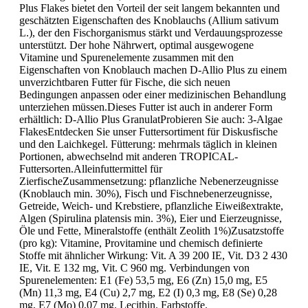
Plus Flakes bietet den Vorteil der seit langem bekannten und
geschätzten Eigenschaften des Knoblauchs (Allium sativum
L.), der den Fischorganismus stärkt und Verdauungsprozesse
unterstützt. Der hohe Nährwert, optimal ausgewogene
Vitamine und Spurenelemente zusammen mit den
Eigenschaften von Knoblauch machen D-Allio Plus zu einem
unverzichtbaren Futter für Fische, die sich neuen
Bedingungen anpassen oder einer medizinischen Behandlung
unterziehen müssen.Dieses Futter ist auch in anderer Form
erhältlich: D-Allio Plus GranulatProbieren Sie auch: 3-Algae
FlakesEntdecken Sie unser Futtersortiment für Diskusfische
und den Laichkegel. Fütterung: mehrmals täglich in kleinen
Portionen, abwechselnd mit anderen TROPICAL-
Futtersorten.Alleinfuttermittel für
ZierfischeZusammensetzung: pflanzliche Nebenerzeugnisse
(Knoblauch min. 30%), Fisch und Fischnebenerzeugnisse,
Getreide, Weich- und Krebstiere, pflanzliche Eiweißextrakte,
Algen (Spirulina platensis min. 3%), Eier und Eierzeugnisse,
Öle und Fette, Mineralstoffe (enthält Zeolith 1%)Zusatzstoffe
(pro kg): Vitamine, Provitamine und chemisch definierte
Stoffe mit ähnlicher Wirkung: Vit. A 39 200 IE, Vit. D3 2 430
IE, Vit. E 132 mg, Vit. C 960 mg. Verbindungen von
Spurenelementen: E1 (Fe) 53,5 mg, E6 (Zn) 15,0 mg, E5
(Mn) 11,3 mg, E4 (Cu) 2,7 mg, E2 (I) 0,3 mg, E8 (Se) 0,28
mg, E7 (Mo) 0,07 mg. Lecithin. Farbstoffe.