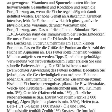
ausgewogenen Vitaminen und Spurenelementen für eine
hervorragende Gesundheit und Kondition und regen die
Fortpflanzung an, wenn die Fische regelmäßig mit damit
gefüttert werden. Der hohe Gehalt an Astaxanthin garantiert
intensive, lebhafte Farben und wirkt sich günstig auf viele
physiologische Vorgänge, darunter Wachstum und
Fortpflanzung, aus. Das natürliche Immun-Stimulans Beta-
1,3/1,6-Glucan stärkt das Immunsystem der Fische.Entdecken
Sie unser Futtersortiment für Diskusfische und
den Laichkegel. Fütterung:mehrmals am Tag in kleinen
Portionen. Passen Sie die Größe der Portion an die Anzahl der
Fische im Aquarium an. Das Futter sollte innerhalb weniger
Minuten aufgefressen werden.Tipps:Durch die regelmäßige
Verwendung von farbverstärkendem Futter erzielen Sie eine
schnelle Farbverstärkung. Der Effekt ist bereits nach
zweiwöchiger Anwendung des Futters sichtbar. Bedenken Sie
jedoch, dass die Geschwindigkeit von mehreren Faktoren
abhängt.Alleinfuttermittel für Zierfische.Zusammensetzung:
Fisch und Fischnebenerzeugnisse, pflanzliche Eiweißextrakte,
Weich- und Krebstiere (Tintenfischmehl min. 8%, Krillmehl
min. 3%), Getreide (Hafermehl min. 1%), pflanzliche
Nebenerzeugnisse (u.a. Extrakt von rotem Paprika 3 000
mg/kg), Algen (Spirulina platensis min. 0,5%), Hefen (u.a.
Beta-1,3/1,6-Glucan 1 000 mg/kg), Öle und Fette,
Mineralstoffe (enthält Zeolith 1%).Zusatzstoffe (pro kg):