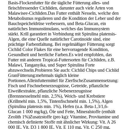
Basis-Flockenfutter für die tägliche Fütterung alles- und
fleischfressender Cichliden, darunter auch viele Arten von
Malawisee-Cichliden.Das Futter enthält Nesseln, welche den
Metabolismus regulieren und die Kondition der Leber und der
Bauchspeicheldrüse verbessern, und Beta-Glucan, ein
natürliches Immunstimulans, welches das Immunsystem
stärkt. Krill garantiert in Verbindung mit Spirulina platensis-
Algen, die eine Quelle natürlicher Carotinoide sind, eine
prächtige Farbentfaltung. Bei regelmäßiger Fütterung sorgt
Cichlid Color Flakes für eine hervorragende Kondition,
Gesundheit und herrliche Farben.Es wird empfohlen, das
Futter mit anderen Tropical-Futtersorten für Cichliden, z.B.
Malawi, Tanganyika, und Super Spirulina Forte
abzuwechseln.Probieren Sie auch: Cichlid Chips und Cichlid
GranFütterung:mehrmals täglich kleine
Portionen.Alleinfuttermittel für ZierfischeZusammensetzung:
Fisch und Fischnebenerzeugnisse, Getreide, pflanzliche
Eiweißextrakte, pflanzliche Nebenerzeugnisse
(Brennnesselmehl min. 2,5%), Weich- und Krebstiere
(Krillmehl min. 1,5%, Tintenfischmehl min. 1,5%), Algen
(Spirulina platensis min. 1%), Hefen (u.a. Beta-1,3/1,6-
Glucan 1 000 mg/kg), Öle und Fette, Mineralstoffe (enthält
Zeolith 1%)Zusatzstoffe (pro kg): Vitamine, Provitamine und
chemisch definierte Stoffe mit ähnlicher Wirkung: Vit. A 26
000 IE, Vit. D3 1 800 IE, Vit. E 110 mg, Vit. C 250 mg,