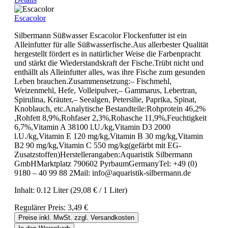
Escacolor
Silbermann Süßwasser Escacolor Flockenfutter ist ein
Alleinfutter für alle Süßwasserfische.Aus allerbester Qualität
hergestellt fördert es in natürlicher Weise die Farbenpracht
und stärkt die Wiederstandskraft der Fische.Trübt nicht und
enthällt als Alleinfutter alles, was ihre Fische zum gesunden
Leben brauchen.Zusammensetzung:– Fischmehl,
Weizenmehl, Hefe, Volleipulver,– Gammarus, Lebertran,
Spirulina, Kräuter,– Seealgen, Petersilie, Paprika, Spinat,
Knoblauch, etc.Analytische Bestandteile:Rohprotein 46,2%
,Rohfett 8,9%,Rohfaser 2,3%,Rohasche 11,9%,Feuchtigkeit
6,7%,Vitamin A 38100 l.U./kg,Vitamin D3 2000
l.U./kg,Vitamin E 120 mg/kg,Vitamin B 30 mg/kg,Vitamin
B2 90 mg/kg,Vitamin C 550 mg/kg(gefärbt mit EG-
Zusatzstoffen)Herstellerangaben:Aquaristik Silbermann
GmbHMarktplatz 790602 PyrbaumGermanyTel: +49 (0)
9180 – 40 99 88 2Mail: info@aquaristik-silbermann.de
Inhalt:
0.12 Liter
(29,08 € / 1 Liter)
Regulärer Preis:
3,49 €
Preise inkl. MwSt. zzgl. Versandkosten