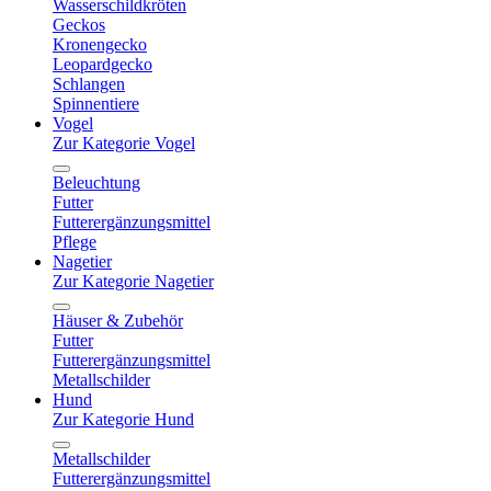
Wasserschildkröten
Geckos
Kronengecko
Leopardgecko
Schlangen
Spinnentiere
Vogel
Zur Kategorie Vogel
Beleuchtung
Futter
Futterergänzungsmittel
Pflege
Nagetier
Zur Kategorie Nagetier
Häuser & Zubehör
Futter
Futterergänzungsmittel
Metallschilder
Hund
Zur Kategorie Hund
Metallschilder
Futterergänzungsmittel