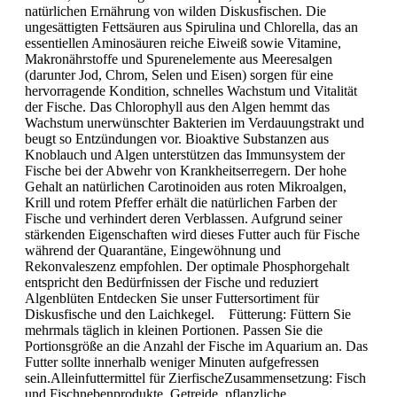
natürlichen Ernährung von wilden Diskusfischen. Die
ungesättigten Fettsäuren aus Spirulina und Chlorella, das an
essentiellen Aminosäuren reiche Eiweiß sowie Vitamine,
Makronährstoffe und Spurenelemente aus Meeresalgen
(darunter Jod, Chrom, Selen und Eisen) sorgen für eine
hervorragende Kondition, schnelles Wachstum und Vitalität
der Fische. Das Chlorophyll aus den Algen hemmt das
Wachstum unerwünschter Bakterien im Verdauungstrakt und
beugt so Entzündungen vor. Bioaktive Substanzen aus
Knoblauch und Algen unterstützen das Immunsystem der
Fische bei der Abwehr von Krankheitserregern. Der hohe
Gehalt an natürlichen Carotinoiden aus roten Mikroalgen,
Krill und rotem Pfeffer erhält die natürlichen Farben der
Fische und verhindert deren Verblassen. Aufgrund seiner
stärkenden Eigenschaften wird dieses Futter auch für Fische
während der Quarantäne, Eingewöhnung und
Rekonvaleszenz empfohlen. Der optimale Phosphorgehalt
entspricht den Bedürfnissen der Fische und reduziert
Algenblüten Entdecken Sie unser Futtersortiment für
Diskusfische und den Laichkegel. Fütterung: Füttern Sie
mehrmals täglich in kleinen Portionen. Passen Sie die
Portionsgröße an die Anzahl der Fische im Aquarium an. Das
Futter sollte innerhalb weniger Minuten aufgefressen
sein.Alleinfuttermittel für ZierfischeZusammensetzung: Fisch
und Fischnebenprodukte, Getreide, pflanzliche