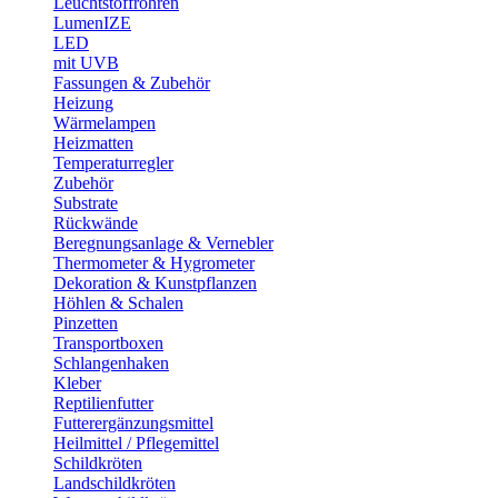
Leuchtstoffröhren
LumenIZE
LED
mit UVB
Fassungen & Zubehör
Heizung
Wärmelampen
Heizmatten
Temperaturregler
Zubehör
Substrate
Rückwände
Beregnungsanlage & Vernebler
Thermometer & Hygrometer
Dekoration & Kunstpflanzen
Höhlen & Schalen
Pinzetten
Transportboxen
Schlangenhaken
Kleber
Reptilienfutter
Futterergänzungsmittel
Heilmittel / Pflegemittel
Schildkröten
Landschildkröten