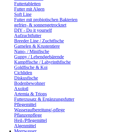
Futtertabletten
Futter mit Algen
Soft Line
Futter mit probiotischen Bakterien
gefrier- & sonnengetrocknet
DIY - Do it yourself
Aufzuchtfutter
Breeder Line / Zuchtfische
Garnelen & Krustentiere
Nano- / Minifische
Guppy / Lebendgebärende
Kampffische / Labyrinthfische
Goldfische & Koi
Cichliden
Diskusfische
Bodenbewohner
Axolotl
Artemia & Triops
Futterzusatz & Ergänzungsfutter
Pflegemittel
Wasseraufbereitung/-pflege
Pflanzenpflege
Heil-/Pflegemittel
Algenmittel
Meerwasser