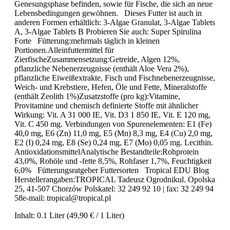
Genesungsphase befinden, sowie für Fische, die sich an neue
Lebensbedingungen gewöhnen. Dieses Futter ist auch in
anderen Formen erhältlich: 3-Algae Granulat, 3-Algae Tablets
A, 3-Algae Tablets B Probieren Sie auch: Super Spirulina
Forte Fütterung:mehrmals täglich in kleinen
Portionen.Alleinfuttermittel für
ZierfischeZusammensetzung:Getreide, Algen 12%,
pflanzliche Nebenerzeugnisse (enthält Aloe Vera 2%),
pflanzliche Eiweißextrakte, Fisch und Fischnebenerzeugnisse,
Weich- und Krebstiere, Hefen, Öle und Fette, Mineralstoffe
(enthält Zeolith 1%)Zusatzstoffe (pro kg):Vitamine,
Provitamine und chemisch definierte Stoffe mit ähnlicher
Wirkung: Vit. A 31 000 IE, Vit. D3 1 850 IE, Vit. E 120 mg,
Vit. C 450 mg. Verbindungen von Spurenelementen: E1 (Fe)
40,0 mg, E6 (Zn) 11,0 mg, E5 (Mn) 8,3 mg, E4 (Cu) 2,0 mg,
E2 (I) 0,24 mg, E8 (Se) 0,24 mg, E7 (Mo) 0,05 mg. Lecithin.
AntioxidationsmittelAnalytische Bestandteile:Rohprotein
43,0%, Rohöle und -fette 8,5%, Rohfaser 1,7%, Feuchtigkeit
6,0% Fütterungsratgeber Futtersorten Tropical EDU Blog
Herstellerangaben:TROPICAL Tadeusz Ogrodnikul. Opolska
25, 41-507 Chorzów Polskatel: 32 249 92 10 | fax: 32 249 94
58e-mail: tropical@tropical.pl
Inhalt:
0.1 Liter
(49,90 € / 1 Liter)