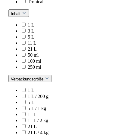
Tropical
Inhalt
1 L
3 L
5 L
11 L
21 L
50 ml
100 ml
250 ml
Verpackungsgröße
1 L
1 L / 200 g
5 L
5 L / 1 kg
11 L
11 L / 2 kg
21 L
21 L / 4 kg