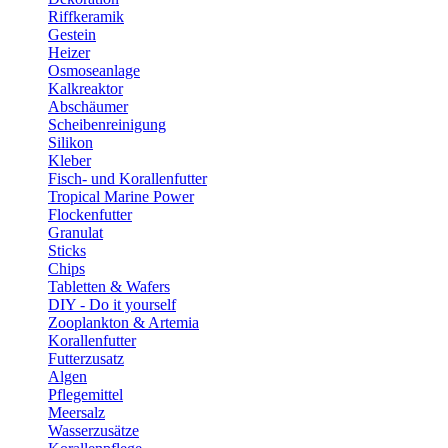
Riffkeramik
Gestein
Heizer
Osmoseanlage
Kalkreaktor
Abschäumer
Scheibenreinigung
Silikon
Kleber
Fisch- und Korallenfutter
Tropical Marine Power
Flockenfutter
Granulat
Sticks
Chips
Tabletten & Wafers
DIY - Do it yourself
Zooplankton & Artemia
Korallenfutter
Futterzusatz
Algen
Pflegemittel
Meersalz
Wasserzusätze