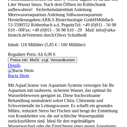
Liter Wasser hinzu. Nach dem Öffnen im Kühlschrank
aufbewahren! Sicherheitsdatenblatt Anleitung
Meerwasseraquarium Anleitung Süßwasseraquarium
Herstellerangaben:ARKA Biotechnologie GmbHMühllach
53-5590552 Röthenbach a.d. PegnitzTel: +49 (0)911 - 56 98
610 - 00Fax: +49 (0)911 - 56 98 610 - 29 Mail: info@arka-
biotech.deVertreten durch:Oliver Schultheiß
Inhalt:
118 Milliliter
(5,85 € / 100 Milliliter)
Regulärer Preis:
Ab
6,90 €
Preise inkl. MwSt. zzgl. Versandkosten
Details
Bacta Shots
Mit AquaCleanse von Aquarium Systems versorgen Sie Ihr
Aquarium mit sauberem, sicherem Wasser, das optimal für
Wasserlebewesen geeignet ist. Diese hochwirksame
Behandlung neutralisiert sofort Chlor, Chloramin und
Schwermetalle im Leitungswasser. Es schafft ein gesundes
Milieu, reduziert Stress bei Fischen und beugt der Entstehung
von Krankheiten vor, die auf schlechte Wasserqualität
zurückzuführen sind. Ideal für den regelmäßigen
Wasserwechsel oder die Einrichtung eines neuen Aquariums: