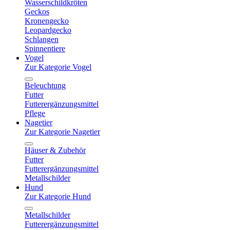
Wasserschildkröten
Geckos
Kronengecko
Leopardgecko
Schlangen
Spinnentiere
Vogel
Zur Kategorie Vogel
Beleuchtung
Futter
Futterergänzungsmittel
Pflege
Nagetier
Zur Kategorie Nagetier
Häuser & Zubehör
Futter
Futterergänzungsmittel
Metallschilder
Hund
Zur Kategorie Hund
Metallschilder
Futterergänzungsmittel