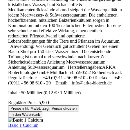
kristallklares Wasser, baut Schadstoffe &
Medikamentenrückstände ab und steigert die Wasserqualität in
jedem Meerwasser- & Süßwasseraquarium. Die enthaltenen
hocheffizienten, nützlichen Bakterienkulturen sorgen in
Kombination mit den 100 % natürlichen Filtermedien für eine
sehr schnelle und effektive Wirkung, einen deutlich
reduzierten Pflegeaufwand und optimierte
Lebensbedingungen für die Tiere und Pflanzen im Aquarium.
Anwendung: Vor Gebrauch gut schütteln! Geben Sie einen
Bacto-Shot pro 150 Liter Wasser hinzu. Die entstehende
Trübung ist normal und verschwindet nach kurzer Zeit.
Sicherheitsdatenblatt Anleitung Meerwasseraquarium
Anleitung Süßwasseraquarium Herstellerangaben:ARKA
Biotechnologie GmbHMühllach 53-5590552 Röthenbach a.d.
PegnitzTelefon: +49 (0)911 - 56 98 610 - 00Telefax: +49
(0)911 - 56 98 610 - 29 Email: info@arka-biotech.de
Inhalt:
50 Milliliter
(0,12 € / 1 Milliliter)
Regulärer Preis:
5,90 €
Preise inkl. MwSt. zzgl. Versandkosten
In den Warenkorb
Basic 1 Calcium