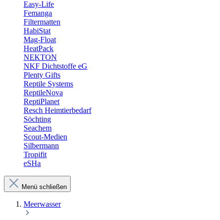
Easy-Life
Femanga
Filtermatten
HabiStat
Mag-Float
HeatPack
NEKTON
NKF Dichtstoffe eG
Plenty Gifts
Reptile Systems
ReptileNova
ReptiPlanet
Resch Heimtierbedarf
Söchting
Seachem
Scout-Medien
Silbermann
Tropifit
eSHa
Menü schließen
Meerwasser