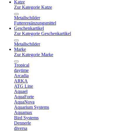
Katze
Zur Kategorie Katze
Metallschilder
Futterergänzungsmittel
Geschenkartikel
Zur Kategorie Geschenkartikel
Metallschilder
Marke
Zur Kategorie Marke
Tropical
daytime
Arcadia
ARKA
ATG Line
Aquael
AquaForte
AquaNova
Aquarium Systems
Aquamax
Bird Systems
Dennerle
diversa