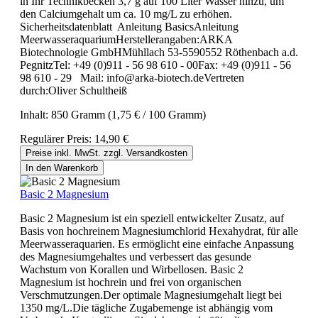
in Ihr Technikbecken 3,7 g auf 100 Liter Wasser hinzu, um
den Calciumgehalt um ca. 10 mg/L zu erhöhen.
Sicherheitsdatenblatt Anleitung BasicsAnleitung
MeerwasseraquariumHerstellerangaben:ARKA
Biotechnologie GmbHMühllach 53-5590552 Röthenbach a.d.
PegnitzTel: +49 (0)911 - 56 98 610 - 00Fax: +49 (0)911 - 56
98 610 - 29 Mail: info@arka-biotech.deVertreten
durch:Oliver Schultheiß
Inhalt:
850 Gramm
(1,75 € / 100 Gramm)
Regulärer Preis:
14,90 €
Preise inkl. MwSt. zzgl. Versandkosten
In den Warenkorb
Basic 2 Magnesium
Basic 2 Magnesium ist ein speziell entwickelter Zusatz, auf
Basis von hochreinem Magnesiumchlorid Hexahydrat, für alle
Meerwasseraquarien. Es ermöglicht eine einfache Anpassung
des Magnesiumgehaltes und verbessert das gesunde
Wachstum von Korallen und Wirbellosen. Basic 2
Magnesium ist hochrein und frei von organischen
Verschmutzungen.Der optimale Magnesiumgehalt liegt bei
1350 mg/L.Die tägliche Zugabemenge ist abhängig vom