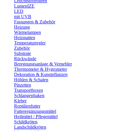
Leuchtstoffröhren
LumenIZE
LED
mit UVB
Fassungen & Zubehör
Heizung
Wärmelampen
Heizmatten
Temperaturregler
Zubehör
Substrate
Rückwände
Beregnungsanlage & Vernebler
Thermometer & Hygrometer
Dekoration & Kunstpflanzen
Höhlen & Schalen
Pinzetten
Transportboxen
Schlangenhaken
Kleber
Reptilienfutter
Futterergänzungsmittel
Heilmittel / Pflegemittel
Schildkröten
Landschildkröten