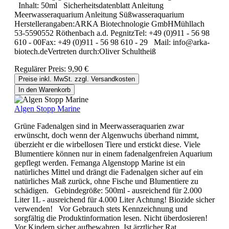
Inhalt: 50ml Sicherheitsdatenblatt Anleitung
Meerwasseraquarium Anleitung Süßwasseraquarium
Herstellerangaben:ARKA Biotechnologie GmbHMühllach
53-5590552 Röthenbach a.d. PegnitzTel: +49 (0)911 - 56 98
610 - 00Fax: +49 (0)911 - 56 98 610 - 29 Mail: info@arka-
biotech.deVertreten durch:Oliver Schultheiß
Regulärer Preis:
9,90 €
Preise inkl. MwSt. zzgl. Versandkosten
In den Warenkorb
Algen Stopp Marine
Grüne Fadenalgen sind in Meerwasseraquarien zwar
erwünscht, doch wenn der Algenwuchs überhand nimmt,
überzieht er die wirbellosen Tiere und erstickt diese. Viele
Blumentiere können nur in einem fadenalgenfreien Aquarium
gepflegt werden. Femanga Algenstopp Marine ist ein
natürliches Mittel und drängt die Fadenalgen sicher auf ein
natürliches Maß zurück, ohne Fische und Blumentiere zu
schädigen. Gebindegröße: 500ml - ausreichend für 2.000
Liter 1L - ausreichend für 4.000 Liter Achtung! Biozide sicher
verwenden! Vor Gebrauch stets Kennzeichnung und
sorgfältig die Produktinformation lesen. Nicht überdosieren!
Vor Kindern sicher aufbewahren. Ist ärztlicher Rat