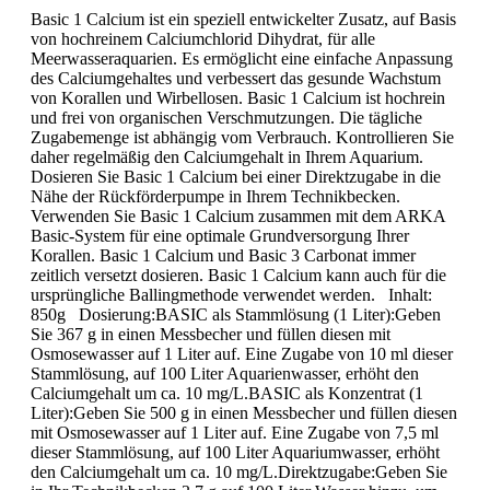
Basic 1 Calcium ist ein speziell entwickelter Zusatz, auf Basis
von hochreinem Calciumchlorid Dihydrat, für alle
Meerwasseraquarien. Es ermöglicht eine einfache Anpassung
des Calciumgehaltes und verbessert das gesunde Wachstum
von Korallen und Wirbellosen. Basic 1 Calcium ist hochrein
und frei von organischen Verschmutzungen. Die tägliche
Zugabemenge ist abhängig vom Verbrauch. Kontrollieren Sie
daher regelmäßig den Calciumgehalt in Ihrem Aquarium.
Dosieren Sie Basic 1 Calcium bei einer Direktzugabe in die
Nähe der Rückförderpumpe in Ihrem Technikbecken.
Verwenden Sie Basic 1 Calcium zusammen mit dem ARKA
Basic-System für eine optimale Grundversorgung Ihrer
Korallen. Basic 1 Calcium und Basic 3 Carbonat immer
zeitlich versetzt dosieren. Basic 1 Calcium kann auch für die
ursprüngliche Ballingmethode verwendet werden. Inhalt:
850g Dosierung:BASIC als Stammlösung (1 Liter):Geben
Sie 367 g in einen Messbecher und füllen diesen mit
Osmosewasser auf 1 Liter auf. Eine Zugabe von 10 ml dieser
Stammlösung, auf 100 Liter Aquarienwasser, erhöht den
Calciumgehalt um ca. 10 mg/L.BASIC als Konzentrat (1
Liter):Geben Sie 500 g in einen Messbecher und füllen diesen
mit Osmosewasser auf 1 Liter auf. Eine Zugabe von 7,5 ml
dieser Stammlösung, auf 100 Liter Aquariumwasser, erhöht
den Calciumgehalt um ca. 10 mg/L.Direktzugabe:Geben Sie