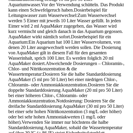
Aquariumwasser.Vor der Verwendung schütteln. Das Produkt
kann einen Schwefelgeruch haben.Dosierbeispiel für
Leitungswasser zum Wasserwechsel:Zum Wasserwechsel
werden 5 Eimer mit jeweils 10 Liter Wasser gefüllt. In jeden
Eimer wird 2 ml AquaMaker zugegeben, das Wasser wird
kurz vermischt und gleich danach in das Aquarium gegossen.
AquaMaker wirkt nämlich sofort.Dosierbeispiel für ein
Aquarium:Ein Aquarium hat 100 Liter Wasservolumen, von
denen 20 Liter ausgewechselt werden sollen. Die Dosierung
von AquaMaker gilt in diesem Fall für den gesamten
Wasserinhalt, sprich 100 Liter. Es werden folglich 20 ml
AquaMaker dosiert.Abweichende Dosierungen – Chloramin-,
Chlor- und Nitritkonzentration & die
Wassertemperatur:Dosieren Sie die halbe Standarddosierung
AquaMaker (5 ml pro 50 Liter) bei einer niedrigen Chlor-,
Chloramin- oder Ammoniakkonzentration.Dosieren Sie die
doppelte Standarddosierung AquaMaker (20 ml pro 50 Liter)
bei einer höheren Chlor-, Chloramin- oder
Ammoniakkonzentration.Notdosierung: Dosieren Sie die
dreifache Standarddosierung AquaMaker (30 ml pro 50 Liter)
bei einer sehr hohen Nitritkonzentration (3 mg/L oder höher)
oder bei sehr hohen Ammoniakwerten (1 mg/L oder
höher).Verwenden Sie immer nur höchstens die halbe
Standarddosierung AquaMaker, sobald die Wassertemperatur
auf über 30 ºC (= 86 ºF) steigt.Sicherheitsdatenblatt