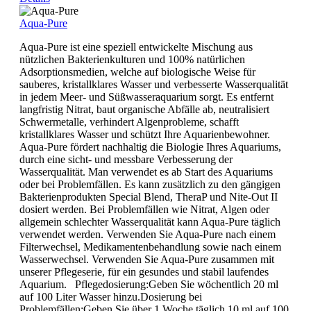
Aqua-Pure
Aqua-Pure ist eine speziell entwickelte Mischung aus
nützlichen Bakterienkulturen und 100% natürlichen
Adsorptionsmedien, welche auf biologische Weise für
sauberes, kristallklares Wasser und verbesserte Wasserqualität
in jedem Meer- und Süßwasseraquarium sorgt. Es entfernt
langfristig Nitrat, baut organische Abfälle ab, neutralisiert
Schwermetalle, verhindert Algenprobleme, schafft
kristallklares Wasser und schützt Ihre Aquarienbewohner.
Aqua-Pure fördert nachhaltig die Biologie Ihres Aquariums,
durch eine sicht- und messbare Verbesserung der
Wasserqualität. Man verwendet es ab Start des Aquariums
oder bei Problemfällen. Es kann zusätzlich zu den gängigen
Bakterienprodukten Special Blend, TheraP und Nite-Out II
dosiert werden. Bei Problemfällen wie Nitrat, Algen oder
allgemein schlechter Wasserqualität kann Aqua-Pure täglich
verwendet werden. Verwenden Sie Aqua-Pure nach einem
Filterwechsel, Medikamentenbehandlung sowie nach einem
Wasserwechsel. Verwenden Sie Aqua-Pure zusammen mit
unserer Pflegeserie, für ein gesundes und stabil laufendes
Aquarium. Pflegedosierung:Geben Sie wöchentlich 20 ml
auf 100 Liter Wasser hinzu.Dosierung bei
Problemfällen:Geben Sie über 1 Woche täglich 10 ml auf 100