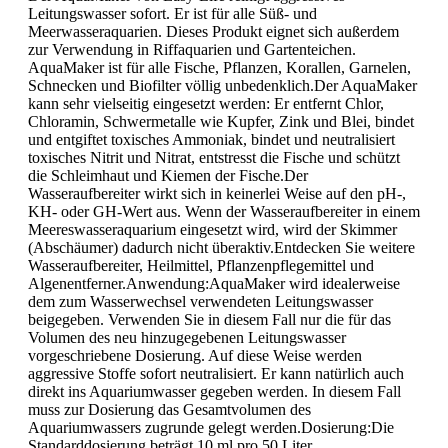
Leitungswasser sofort. Er ist für alle Süß- und
Meerwasseraquarien. Dieses Produkt eignet sich außerdem
zur Verwendung in Riffaquarien und Gartenteichen.
AquaMaker ist für alle Fische, Pflanzen, Korallen, Garnelen,
Schnecken und Biofilter völlig unbedenklich.Der AquaMaker
kann sehr vielseitig eingesetzt werden: Er entfernt Chlor,
Chloramin, Schwermetalle wie Kupfer, Zink und Blei, bindet
und entgiftet toxisches Ammoniak, bindet und neutralisiert
toxisches Nitrit und Nitrat, entstresst die Fische und schützt
die Schleimhaut und Kiemen der Fische.Der
Wasseraufbereiter wirkt sich in keinerlei Weise auf den pH-,
KH- oder GH-Wert aus. Wenn der Wasseraufbereiter in einem
Meereswasseraquarium eingesetzt wird, wird der Skimmer
(Abschäumer) dadurch nicht überaktiv.Entdecken Sie weitere
Wasseraufbereiter, Heilmittel, Pflanzenpflegemittel und
Algenentferner.Anwendung:AquaMaker wird idealerweise
dem zum Wasserwechsel verwendeten Leitungswasser
beigegeben. Verwenden Sie in diesem Fall nur die für das
Volumen des neu hinzugegebenen Leitungswasser
vorgeschriebene Dosierung. Auf diese Weise werden
aggressive Stoffe sofort neutralisiert. Er kann natürlich auch
direkt ins Aquariumwasser gegeben werden. In diesem Fall
muss zur Dosierung das Gesamtvolumen des
Aquariumwassers zugrunde gelegt werden.Dosierung:Die
Standarddosierung beträgt 10 ml pro 50 Liter