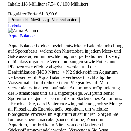
Inhalt:
118 Milliliter
(7,54 € / 100 Milliliter)
Regulärer Preis:
Ab
8,90 €
Preise inkl. MwSt. zzgl. Versandkosten
Details
Aqua Balance
Aqua Balance ist eine speziell entwickelte Bakterienmischung
auf Sporenbasis, welche den Nitratabbau in jedem Meer- und
Süßwasseraquarium beschleunigt und perfektioniert. Es sorgt
dafür, dass organische Verschmutzungen sowie Futter- und
Pflanzenreste effektiv abgebaut werden und die
Denitrifikation (NO3 Nitrat –> N2 Stickstoff) im Aquarium
verbessert wird. Aqua Balance verbessert nachhaltig die
Wasserqualität und reduziert den Pflegeaufwand. Man
verwendet es in einem laufenden Aquarium zur Optimierung
des Nitratabbaus und als Langzeitpflege. Aufgrund seiner
Sporenform eignet es sich nicht zum Starten eines Aquariums.
Beachten Sie, dass Bakterien zwingend eine gewisse Menge
an Phosphat als Energiequelle benötigen, um wichtige
biologische Prozesse im Aquarium auszuführen. Sorgen Sie
für ausreichend anaerobe (sauerstoffarme) Zonen im
Aquarium, nur dort kann Nitrat von den Bakterien in
Stickstoff umgewandelt werden. Verwenden Sie Aqua