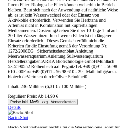
Ihrem Filter. Biologische Filter können weiterhin in Betrieb
bleiben. Baut sich nach der Anwendung auf natürliche Weise
ab, es ist kein Wasserwechsel oder der Einsatz von
Aktivkohle erforderlich. Verwenden Sie Herbtana und
Artemiss nicht in Kombination mit kupferhaltigen
Medikamenten. Dosierung:Geben Sie über 10 Tage 1 ml auf
20 Liter Wasser hinzu. In schweren Fällen ist ein längerer
Einsatz erforderlich. Dieses Gemisch erfüllt nicht die
Kriterien für die Einstufung gemäß der Verordnung Nr.
1272/2008EG Sicherheitsdatenblatt Anleitung
Meerwasseraquarium Anleitung Süßwasseraquarium
Herstellerangaben:ARKA Biotechnologie GmbHMühllach
53-5590552 Röthenbach a.d. PegnitzTel: +49 (0)911 - 56 98
610 - 00Fax: +49 (0)911 - 56 98 610 - 29 Mail: info@arka-
biotech.deVertreten durch:Oliver Schultheiß
Inhalt:
236 Milliliter
(6,31 € / 100 Milliliter)
Regulärer Preis:
Ab
14,90 €
Preise inkl. MwSt. zzgl. Versandkosten
Details
Bacto-Shot
Bacto-Shot verbessert nachhaltig die Wasserbiologie, sorgt für