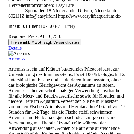
Herstellerinformationen: Easy-Life
Spoorallee 18 Niederlande Duiven, Niederlande,
6921HZ info@easylife.nl https://www.easylifeaquarium.de/
Inhalt:
0.1 Liter
(107,50 € / 1 Liter)
Regulärer Preis:
Ab
10,75 €
Preise inkl. MwSt. zzgl. Versandkosten
Details
Artemiss
Artemiss ist ein auf Kräuter basierendes Pflegepräparat zur
Unterstützung des Immunsystems. Es ist 100% biologisch! Es
unterstützt Ihre Fische und stärkt deren Immunsystem, ohne
das biologische Gleichgewicht des Aquariums zu stören.
Artemiss ist bei vorschriftsmäßiger Verwendung unschädlich
für alle Meer- und Brackwasserfische sowie für Korallen und
niedere Tiere im Aquarium.Verwenden Sie beim Einsetzen
von neuen Fischen Artemiss und Herbtana im Abstand von 12
Stunden für 1–2 Tage, bis die Fische stabil schwimmen.
Artemiss und Herbtana eignen sich ideal zur gemeinsamen
Verwendung mit TheraP. Ozon-Geräte während der
Anwendung ausschalten. Achten Sie auf eine ausreichende
Sauerstoffzufuhr. Entfernen Sie Kohle- und/oder Zeolith aus