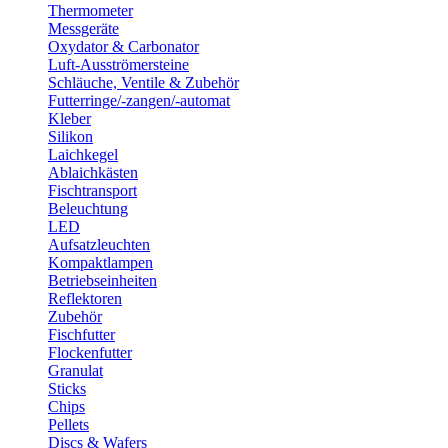
Thermometer
Messgeräte
Oxydator & Carbonator
Luft-Ausströmersteine
Schläuche, Ventile & Zubehör
Futterringe/-zangen/-automat
Kleber
Silikon
Laichkegel
Ablaichkästen
Fischtransport
Beleuchtung
LED
Aufsatzleuchten
Kompaktlampen
Betriebseinheiten
Reflektoren
Zubehör
Fischfutter
Flockenfutter
Granulat
Sticks
Chips
Pellets
Discs & Wafers