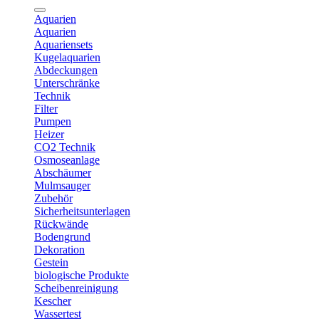
Aquarien
Aquarien
Aquariensets
Kugelaquarien
Abdeckungen
Unterschränke
Technik
Filter
Pumpen
Heizer
CO2 Technik
Osmoseanlage
Abschäumer
Mulmsauger
Zubehör
Sicherheitsunterlagen
Rückwände
Bodengrund
Dekoration
Gestein
biologische Produkte
Scheibenreinigung
Kescher
Wassertest