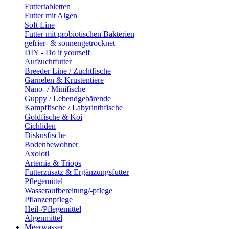
Futtertabletten
Futter mit Algen
Soft Line
Futter mit probiotischen Bakterien
gefrier- & sonnengetrocknet
DIY - Do it yourself
Aufzuchtfutter
Breeder Line / Zuchtfische
Garnelen & Krustentiere
Nano- / Minifische
Guppy / Lebendgebärende
Kampffische / Labyrinthfische
Goldfische & Koi
Cichliden
Diskusfische
Bodenbewohner
Axolotl
Artemia & Triops
Futterzusatz & Ergänzungsfutter
Pflegemittel
Wasseraufbereitung/-pflege
Pflanzenpflege
Heil-/Pflegemittel
Algenmittel
Meerwasser