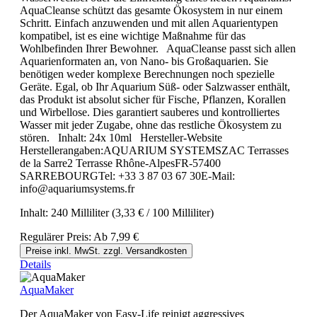
AquaCleanse schützt das gesamte Ökosystem in nur einem
Schritt. Einfach anzuwenden und mit allen Aquarientypen
kompatibel, ist es eine wichtige Maßnahme für das
Wohlbefinden Ihrer Bewohner. AquaCleanse passt sich allen
Aquarienformaten an, von Nano- bis Großaquarien. Sie
benötigen weder komplexe Berechnungen noch spezielle
Geräte. Egal, ob Ihr Aquarium Süß- oder Salzwasser enthält,
das Produkt ist absolut sicher für Fische, Pflanzen, Korallen
und Wirbellose. Dies garantiert sauberes und kontrolliertes
Wasser mit jeder Zugabe, ohne das restliche Ökosystem zu
stören. Inhalt: 24x 10ml Hersteller-Website
Herstellerangaben:AQUARIUM SYSTEMSZAC Terrasses
de la Sarre2 Terrasse Rhône-AlpesFR-57400
SARREBOURGTel: +33 3 87 03 67 30E-Mail:
info@aquariumsystems.fr
Inhalt:
240 Milliliter
(3,33 € / 100 Milliliter)
Regulärer Preis:
Ab
7,99 €
Preise inkl. MwSt. zzgl. Versandkosten
Details
AquaMaker
Der AquaMaker von Easy-Life reinigt aggressives