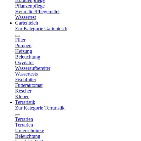
Korallenpflege
Pflanzenpflege
Heilmittel/Pflegemittel
Wassertest
Gartenteich
Zur Kategorie Gartenteich
Filter
Pumpen
Heizung
Beleuchtung
Oxydator
Wasseraufbereiter
Wassertests
Fischfutter
Futterautomat
Kescher
Kleber
Terraristik
Zur Kategorie Terraristik
Terrarien
Terrarien
Unterschränke
Beleuchtung