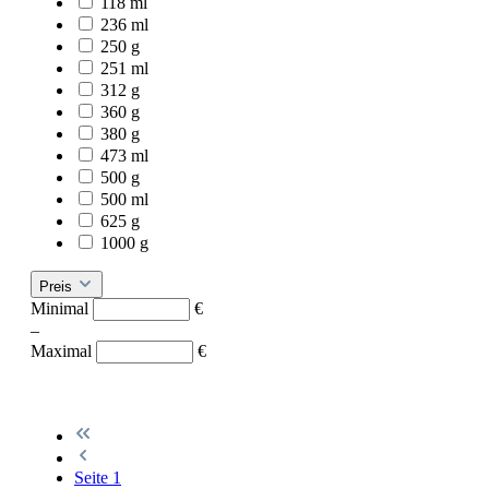
118 ml
236 ml
250 g
251 ml
312 g
360 g
380 g
473 ml
500 g
500 ml
625 g
1000 g
Preis
Minimal
€
–
Maximal
€
Seite
1