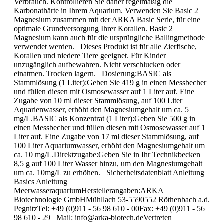
Verbrauch. Kontrollieren Sie daher regelmäßig die
Karbonathärte in Ihrem Aquarium. Verwenden Sie Basic 2
Magnesium zusammen mit der ARKA Basic Serie, für eine
optimale Grundversorgung Ihrer Korallen. Basic 2
Magnesium kann auch für die ursprüngliche Ballingmethode
verwendet werden. Dieses Produkt ist für alle Zierfische,
Korallen und niedere Tiere geeignet. Für Kinder
unzugänglich aufbewahren. Nicht verschlucken oder
einatmen. Trocken lagern. Dosierung:BASIC als
Stammlösung (1 Liter):Geben Sie 419 g in einen Messbecher
und füllen diesen mit Osmosewasser auf 1 Liter auf. Eine
Zugabe von 10 ml dieser Stammlösung, auf 100 Liter
Aquarienwasser, erhöht den Magnesiumgehalt um ca. 5
mg/L.BASIC als Konzentrat (1 Liter):Geben Sie 500 g in
einen Messbecher und füllen diesen mit Osmosewasser auf 1
Liter auf. Eine Zugabe von 17 ml dieser Stammlösung, auf
100 Liter Aquariumwasser, erhöht den Magnesiumgehalt um
ca. 10 mg/L.Direktzugabe:Geben Sie in Ihr Technikbecken
8,5 g auf 100 Liter Wasser hinzu, um den Magnesiumgehalt
um ca. 10mg/L zu erhöhen. Sicherheitsdatenblatt Anleitung
Basics Anleitung
MeerwasseraquariumHerstellerangaben:ARKA
Biotechnologie GmbHMühllach 53-5590552 Röthenbach a.d.
PegnitzTel: +49 (0)911 - 56 98 610 - 00Fax: +49 (0)911 - 56
98 610 - 29 Mail: info@arka-biotech.deVertreten