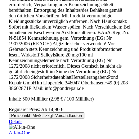
erforderlich, Verpackung oder Kennzeichnungsetikett
bereithalten. Entsorgung des Inhaltes/des Behälters gemäß
den örtlichen Vorschriften. Mit Produkt verunreinigte
Kleidungsstücke unverzüglich entfernen. Nach Hautkontakt:
Sofort mit fließendem Wasser spülen. Nach Verschlucken: Bei
anhaltenden Beschwerden Arzt konsultieren. BAuA-Reg.-Nr.
N-51854 Kennzeichnung gem. Verordnung (EG) Nr.
1907/2006 (REACH) Algizide sicher verwenden! Vor
Gebrauch stets Kennzeichnung und Produktinformationen
lesen. Wirkstoff Salicylsäure 20 mg/100 ml
Kennzeichnungselemente nach Verordnung (EG) Nr.
1272/2008 nicht erforderlich. Dieses Gemisch ist nicht als
gefährlich eingestuft im Sinne der Verordnung (EG) Nr.
1272/2008 SicherheitsdatenblattHerstellerangaben:Pond
Repair GmbHIm Lipperfeld 346047 Oberhausen+49 (0) 208
38602871E-Mail: info@pondrepair.de
Inhalt:
500 Milliliter
(2,98 € / 100 Milliliter)
Regulärer Preis:
Ab
14,90 €
Preise inkl. MwSt. zzgl. Versandkosten
Details
All-in-One