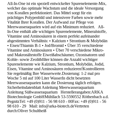
All-In-One ist ein speziell entwickelter Spurenelemente-Mix,
welcher das optimale Wachstum und die ideale Versorgung
von Korallen perfektioniert. Das Mittel sorgt für ein
prächtiges Polypenbild und intensivere Farben sowie mehr
Vitalität Ihrer Korallen. Der Aufwand zur Pflege von
Meerwasseraquarien wird auf ein Minimum reduziert. All-
In-One enthält alle wichtigen Spurenelemente, Mineralstoffe,
Vitamine und Aminosäuren in einem perfekt aufeinander
abgestimmten Verhältnis: • Kalzium • Strontium & Molybdän
• Eisen/Thiamin B-1 • Jod/Bromid • Über 35 verschiedene
Vitamine und Aminosäuren • Über 70 verschiedene Mikro-
und Makronährstoffe Eiweißabschäumer, Ozonisatoren und
Kohle- sowie Zeolithfilter können die Anzahl wichtiger
Spurenelemente wie Kalzium, Strontium, Molybdän, Jodid,
Eisen, Vitamine und Aminosäuren reduzieren!Kontrollieren
Sie regelmäßig Ihre Wasserwerte.Dosierung: 1-2 mal pro
Woche 5 ml auf 100 Liter WasserIn dicht besetzten
Meerwasseraquarien kann die Dosierung täglich erfolgen.
Sicherheitsdatenblatt Anleitung Meerwasseraquarium
Anleitung Süßwasseraquarium Herstellerangaben:ARKA
Biotechnologie GmbHMühllach 53-5590552 Röthenbach a.d.
PegnitzTel: +49 (0)911 - 56 98 610 - 00Fax: +49 (0)911 - 56
98 610 - 29 Mail: info@arka-biotech.deVertreten
durch:Oliver Schultheiß