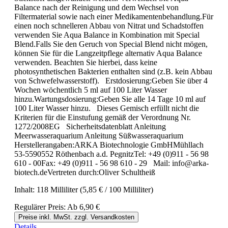
Balance nach der Reinigung und dem Wechsel von
Filtermaterial sowie nach einer Medikamentenbehandlung.Für
einen noch schnelleren Abbau von Nitrat und Schadstoffen
verwenden Sie Aqua Balance in Kombination mit Special
Blend.Falls Sie den Geruch von Special Blend nicht mögen,
können Sie für die Langzeitpflege alternativ Aqua Balance
verwenden. Beachten Sie hierbei, dass keine
photosynthetischen Bakterien enthalten sind (z.B. kein Abbau
von Schwefelwasserstoff). Erstdosierung:Geben Sie über 4
Wochen wöchentlich 5 ml auf 100 Liter Wasser
hinzu.Wartungsdosierung:Geben Sie alle 14 Tage 10 ml auf
100 Liter Wasser hinzu. Dieses Gemisch erfüllt nicht die
Kriterien für die Einstufung gemäß der Verordnung Nr.
1272/2008EG Sicherheitsdatenblatt Anleitung
Meerwasseraquarium Anleitung Süßwasseraquarium
Herstellerangaben:ARKA Biotechnologie GmbHMühllach
53-5590552 Röthenbach a.d. PegnitzTel: +49 (0)911 - 56 98
610 - 00Fax: +49 (0)911 - 56 98 610 - 29 Mail: info@arka-
biotech.deVertreten durch:Oliver Schultheiß
Inhalt:
118 Milliliter
(5,85 € / 100 Milliliter)
Regulärer Preis:
Ab
6,90 €
Preise inkl. MwSt. zzgl. Versandkosten
Details