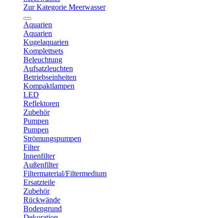
Zur Kategorie Meerwasser
Aquarien
Aquarien
Kugelaquarien
Komplettsets
Beleuchtung
Aufsatzleuchten
Betriebseinheiten
Kompaktlampen
LED
Reflektoren
Zubehör
Pumpen
Pumpen
Strömungspumpen
Filter
Innenfilter
Außenfilter
Filtermaterial/Filtermedium
Ersatzteile
Zubehör
Rückwände
Bodengrund
Dekoration