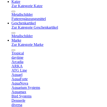
Katze
Zur Kategorie Katze
Metallschilder
Futterergänzungsmittel
Geschenkartikel
Zur Kategorie Geschenkartikel
Metallschilder
Marke
Zur Kategorie Marke
Tropical
daytime
Arcadia
ARKA
ATG Line
Aquael
AquaForte
AquaNova
Aquarium Systems
Aquamax
Bird Systems
Dennerle
diversa