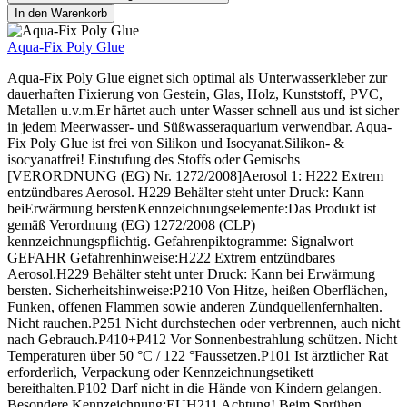
In den Warenkorb
Aqua-Fix Poly Glue
Aqua-Fix Poly Glue eignet sich optimal als Unterwasserkleber zur
dauerhaften Fixierung von Gestein, Glas, Holz, Kunststoff, PVC,
Metallen u.v.m.Er härtet auch unter Wasser schnell aus und ist sicher
in jedem Meerwasser- und Süßwasseraquarium verwendbar. Aqua-
Fix Poly Glue ist frei von Silikon und Isocyanat.Silikon- &
isocyanatfrei! Einstufung des Stoffs oder Gemischs
[VERORDNUNG (EG) Nr. 1272/2008]Aerosol 1: H222 Extrem
entzündbares Aerosol. H229 Behälter steht unter Druck: Kann
beiErwärmung berstenKennzeichnungselemente:Das Produkt ist
gemäß Verordnung (EG) 1272/2008 (CLP)
kennzeichnungspflichtig. Gefahrenpiktogramme: Signalwort
GEFAHR Gefahrenhinweise:H222 Extrem entzündbares
Aerosol.H229 Behälter steht unter Druck: Kann bei Erwärmung
bersten. Sicherheitshinweise:P210 Von Hitze, heißen Oberflächen,
Funken, offenen Flammen sowie anderen Zündquellenfernhalten.
Nicht rauchen.P251 Nicht durchstechen oder verbrennen, auch nicht
nach Gebrauch.P410+P412 Vor Sonnenbestrahlung schützen. Nicht
Temperaturen über 50 °C / 122 °Faussetzen.P101 Ist ärztlicher Rat
erforderlich, Verpackung oder Kennzeichnungsetikett
bereithalten.P102 Darf nicht in die Hände von Kindern gelangen.
Besondere Kennzeichnung:EUH211 Achtung! Beim Sprühen