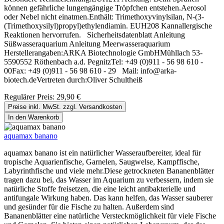
können gefährliche lungengängige Tröpfchen entstehen.Aerosol
oder Nebel nicht einatmen.Enthält: Trimethoxyvinylsilan, N-(3-
(Trimethoxysilyl)propyl)ethylendiamin. EUH208 Kannallergische
Reaktionen hervorrufen. Sicherheitsdatenblatt Anleitung
Süßwasseraquarium Anleitung Meerwasseraquarium
Herstellerangaben:ARKA Biotechnologie GmbHMühllach 53-
5590552 Röthenbach a.d. PegnitzTel: +49 (0)911 - 56 98 610 -
00Fax: +49 (0)911 - 56 98 610 - 29 Mail: info@arka-
biotech.deVertreten durch:Oliver Schultheiß
Regulärer Preis:
29,90 €
Preise inkl. MwSt. zzgl. Versandkosten
In den Warenkorb
aquamax banano
aquamax banano ist ein natürlicher Wasseraufbereiter, ideal für
tropische Aquarienfische, Garnelen, Saugwelse, Kampffische,
Labyrinthfische und viele mehr.Diese getrockneten Bananenblätter
tragen dazu bei, das Wasser im Aquarium zu verbessern, indem sie
natürliche Stoffe freisetzen, die eine leicht antibakterielle und
antifungale Wirkung haben. Das kann helfen, das Wasser sauberer
und gesünder für die Fische zu halten. Außerdem sind
Bananenblätter eine natürliche Versteckmöglichkeit für viele Fische