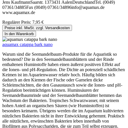
Jens KaufmannSaarstr. 1373431 AalenDeutschlandTel. (0049)
07361/34885Fax (0049) 07361/34896info@aquamax.de
www.aquamax.de
Regulärer Preis:
7,95 €
Preise inkl. MwSt. zzgl. Versandkosten
In den Warenkorb
aquamax catappa bark nano
Warum sind die Seemandelbaum-Produkte für die Aquaristik so
bedeutend? Die in den Seemandelbaumblättern und der Rinde
enthaltenen Huminstoffe haben einen äußerst positiven Effekt auf
die Ionen- und pH-Regulation. Die Dichte an potenziell schädlichen
Keimen ist im Aquarienwasser relativ hoch. Häufig bilden sich
dadurch an den Kiemen der Fische oder Garnelen dicke
Schleimschichten, die den Gasaustausch sowie die Ionen- und pH-
Regulation beeinträchtigen können. Huminsäuren der
Seemandelbaumrinde und der Seemandelbaumblätter hemmen das
Wachstum der Bakterien. Tropisches Schwarzwasser, mit seinem
hohen Anteil an organischen Säuren (wie Huminstoffen) ist
besonders keimarm. Übrigens werden die im Aquarium kultivierten
nützlichen Bakterien nicht in ihrer Entwicklung gehemmt. Praktisch
alle nützlichen, erwünschten Bakterien leben innerhalb von
Biofilmen aus Polysacchariden, die sie zum Teil selbst erzeugen.