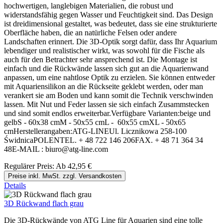
hochwertigen, langlebigen Materialien, die robust und
widerstandsfähig gegen Wasser und Feuchtigkeit sind. Das Design
ist dreidimensional gestaltet, was bedeutet, dass sie eine strukturierte
Oberfläche haben, die an natürliche Felsen oder andere
Landschaften erinnert. Die 3D-Optik sorgt dafür, dass Ihr Aquarium
lebendiger und realistischer wirkt, was sowohl für die Fische als
auch für den Betrachter sehr ansprechend ist. Die Montage ist
einfach und die Rückwände lassen sich gut an die Aquarienwand
anpassen, um eine nahtlose Optik zu erzielen. Sie können entweder
mit Aquariensilikon an die Rückseite geklebt werden, oder man
verankert sie am Boden und kann somit die Technik verschwinden
lassen. Mit Nut und Feder lassen sie sich einfach Zusammstecken
und sind somit endlos erweiterbar.Verfügbare Varianten:beige und
gelbS - 60x38 cmM - 50x55 cmL - 60x55 cmXL - 50x65
cmHerstellerangaben:ATG-LINEUl. Licznikowa 258-100
ŚwidnicaPOLENTEL. + 48 722 146 206FAX. + 48 71 364 34
48E-MAIL : biuro@atg-line.com
Regulärer Preis:
Ab
42,95 €
Preise inkl. MwSt. zzgl. Versandkosten
Details
3D Rückwand flach grau
Die 3D-Rückwände von ATG Line für Aquarien sind eine tolle