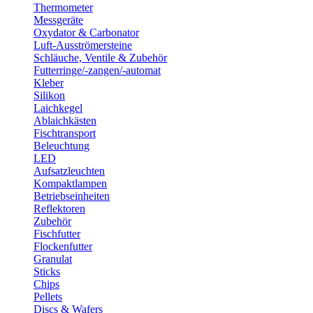
Thermometer
Messgeräte
Oxydator & Carbonator
Luft-Ausströmersteine
Schläuche, Ventile & Zubehör
Futterringe/-zangen/-automat
Kleber
Silikon
Laichkegel
Ablaichkästen
Fischtransport
Beleuchtung
LED
Aufsatzleuchten
Kompaktlampen
Betriebseinheiten
Reflektoren
Zubehör
Fischfutter
Flockenfutter
Granulat
Sticks
Chips
Pellets
Discs & Wafers