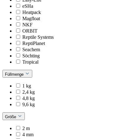
eSHa
Heatpack
Magfloat
NKF
ORBIT
Reptile Systems
ReptiPlanet
Seachem
Söchting
Tropical
Füllmenge
1 kg
2,4 kg
4,8 kg
9,6 kg
Größe
2 m
4 mm