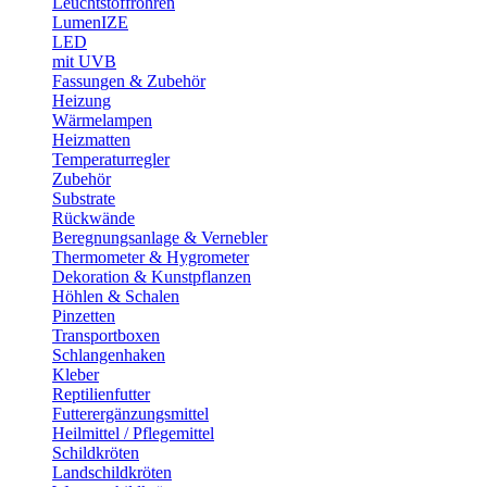
Leuchtstoffröhren
LumenIZE
LED
mit UVB
Fassungen & Zubehör
Heizung
Wärmelampen
Heizmatten
Temperaturregler
Zubehör
Substrate
Rückwände
Beregnungsanlage & Vernebler
Thermometer & Hygrometer
Dekoration & Kunstpflanzen
Höhlen & Schalen
Pinzetten
Transportboxen
Schlangenhaken
Kleber
Reptilienfutter
Futterergänzungsmittel
Heilmittel / Pflegemittel
Schildkröten
Landschildkröten