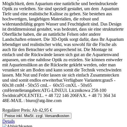
Möglichkeit, dem Aquarium eine natürliche und beeindruckende
Optik zu verleihen. Sie sind speziell gestaltet, um dem Aquarium
Tiefe und eine realistische Kulisse zu geben. Sie bestehen aus
hochwertigen, langlebigen Materialien, die robust und
widerstandsfähig gegen Wasser und Feuchtigkeit sind. Das Design
ist dreidimensional gestaltet, was bedeutet, dass sie eine strukturierte
Oberfläche haben, die an natürliche Felsen oder andere
Landschaften erinnert. Die 3D-Optik sorgt dafür, dass Ihr Aquarium
lebendiger und realistischer wirkt, was sowohl für die Fische als
auch für den Betrachter sehr ansprechend ist. Die Montage ist
einfach und die Rückwände lassen sich gut an die Aquarienwand
anpassen, um eine nahtlose Optik zu erzielen. Sie können entweder
mit Aquariensilikon an die Rückseite geklebt werden, oder man
verankert sie am Boden und kann somit die Technik verschwinden
lassen. Mit Nut und Feder lassen sie sich einfach Zusammstecken
und sind somit endlos erweiterbar.Verfügbare Varianten:grauS -
60x38 cmM - 50x55 cmL - 60x55 cmXL - 50x65
cmHerstellerangaben:ATG-LINEUl. Licznikowa 258-100
ŚwidnicaPOLENTEL. + 48 722 146 206FAX. + 48 71 364 34
48E-MAIL : biuro@atg-line.com
Regulärer Preis:
Ab
42,95 €
Preise inkl. MwSt. zzgl. Versandkosten
Details