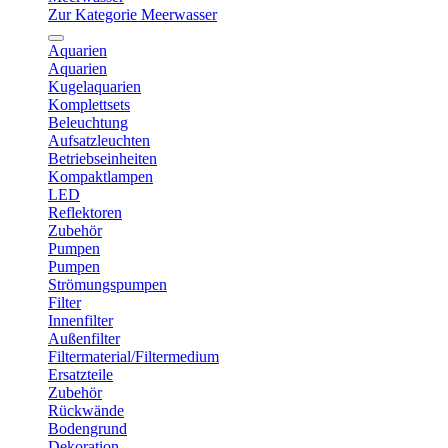
Zur Kategorie Meerwasser
Aquarien
Aquarien
Kugelaquarien
Komplettsets
Beleuchtung
Aufsatzleuchten
Betriebseinheiten
Kompaktlampen
LED
Reflektoren
Zubehör
Pumpen
Pumpen
Strömungspumpen
Filter
Innenfilter
Außenfilter
Filtermaterial/Filtermedium
Ersatzteile
Zubehör
Rückwände
Bodengrund
Dekoration