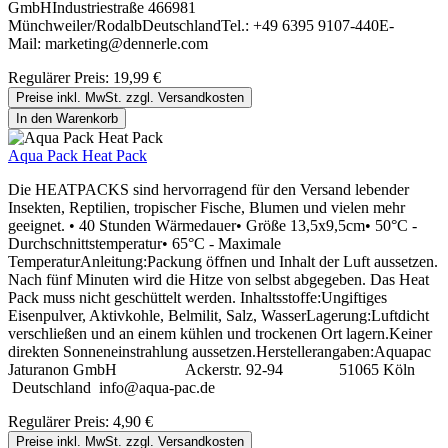
GmbHIndustriestraße 466981
Münchweiler/RodalbDeutschlandTel.: +49 6395 9107-440E-
Mail: marketing@dennerle.com
Regulärer Preis:
19,99 €
Preise inkl. MwSt. zzgl. Versandkosten
In den Warenkorb
Aqua Pack Heat Pack
Die HEATPACKS sind hervorragend für den Versand lebender
Insekten, Reptilien, tropischer Fische, Blumen und vielen mehr
geeignet. • 40 Stunden Wärmedauer• Größe 13,5x9,5cm• 50°C -
Durchschnittstemperatur• 65°C - Maximale
TemperaturAnleitung:Packung öffnen und Inhalt der Luft aussetzen.
Nach fünf Minuten wird die Hitze von selbst abgegeben. Das Heat
Pack muss nicht geschüttelt werden. Inhaltsstoffe:Ungiftiges
Eisenpulver, Aktivkohle, Belmilit, Salz, WasserLagerung:Luftdicht
verschließen und an einem kühlen und trockenen Ort lagern.Keiner
direkten Sonneneinstrahlung aussetzen.Herstellerangaben:Aquapac
Jaturanon GmbH Ackerstr. 92-94 51065 Köln
Deutschland info@aqua-pac.de
Regulärer Preis:
4,90 €
Preise inkl. MwSt. zzgl. Versandkosten