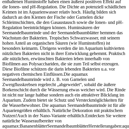
enthaltenen Huminstoffe haben einen äußerst positiven Effekt auf
die Ionen- und pH-Regulation. Die Dichte an potenziell schädlichen
Keimen ist im Aquarienwasser relativ hoch. Häufig bilden sich
dadurch an den Kiemen der Fische oder Garnelen dicke
Schleimschichten, die den Gasaustausch sowie die Ionen- und pH-
Regulation beeinträchtigen können. Huminsäuren der
Seemandelbaumrinde und der Seemandelbaumblätter hemmen das
Wachstum der Bakterien. Tropisches Schwarzwasser, mit seinem
hohen Anteil an organischen Säuren (wie Huminstoffen) ist
besonders keimarm. Übrigens werden die im Aquarium kultivierten
nützlichen Bakterien nicht in ihrer Entwicklung gehemmt. Praktisch
alle nützlichen, erwünschten Bakterien leben innerhalb von
Biofilmen aus Polysacchariden, die sie zum Teil selbst erzeugen.
Diese Biofilme schützen die darin lebenden Bakterien u.a. vor
negativen chemischen Einflüssen.Die aquamax
Seemandelbaumrinde wird z. B. von Garnelen und
Zwergflusskrebsen regelrecht „abgeweidet“, sobald die äußere
Borkenschicht durch die Wässerung etwas weicher wird. Die Rinde
ist nicht nur lange haltbar sondern auch ein attraktiver Blickfang im
Aquarium. Zudem bietet sie Schutz und Versteckmöglichkeiten für
die Wasserbewohner. Die aquamax Seemandelbaumrinde ist für alle
Aquariengrößen erhältlich. Natürliche Dekoration mit praktischem
Nutzen!Auch in der Nano-Variante erhältlich.Entdecken Sie weitere
natürliche Wasseraufbereiter von
aquamax:BananenblätterSeemandelbaumblätterHerstellerangaben:aq