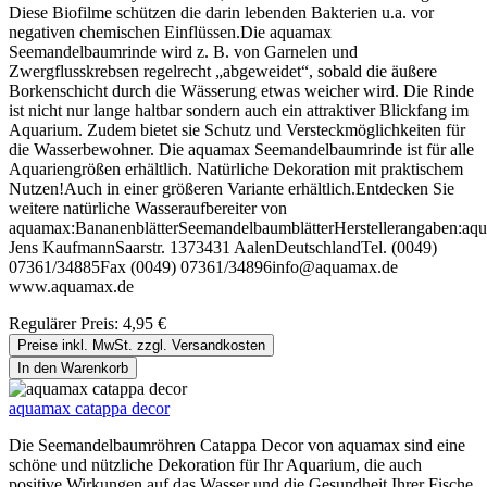
Diese Biofilme schützen die darin lebenden Bakterien u.a. vor
negativen chemischen Einflüssen.Die aquamax
Seemandelbaumrinde wird z. B. von Garnelen und
Zwergflusskrebsen regelrecht „abgeweidet“, sobald die äußere
Borkenschicht durch die Wässerung etwas weicher wird. Die Rinde
ist nicht nur lange haltbar sondern auch ein attraktiver Blickfang im
Aquarium. Zudem bietet sie Schutz und Versteckmöglichkeiten für
die Wasserbewohner. Die aquamax Seemandelbaumrinde ist für alle
Aquariengrößen erhältlich. Natürliche Dekoration mit praktischem
Nutzen!Auch in einer größeren Variante erhältlich.Entdecken Sie
weitere natürliche Wasseraufbereiter von
aquamax:BananenblätterSeemandelbaumblätterHerstellerangaben:aq
Jens KaufmannSaarstr. 1373431 AalenDeutschlandTel. (0049)
07361/34885Fax (0049) 07361/34896info@aquamax.de
www.aquamax.de
Regulärer Preis:
4,95 €
Preise inkl. MwSt. zzgl. Versandkosten
In den Warenkorb
aquamax catappa decor
Die Seemandelbaumröhren Catappa Decor von aquamax sind eine
schöne und nützliche Dekoration für Ihr Aquarium, die auch
positive Wirkungen auf das Wasser und die Gesundheit Ihrer Fische