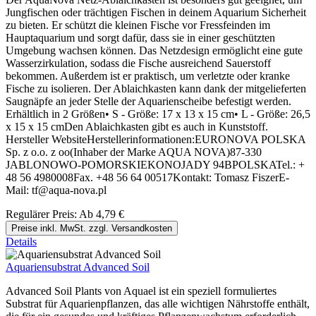
Jungfischen oder trächtigen Fischen in deinem Aquarium Sicherheit
zu bieten. Er schützt die kleinen Fische vor Fressfeinden im
Hauptaquarium und sorgt dafür, dass sie in einer geschützten
Umgebung wachsen können. Das Netzdesign ermöglicht eine gute
Wasserzirkulation, sodass die Fische ausreichend Sauerstoff
bekommen. Außerdem ist er praktisch, um verletzte oder kranke
Fische zu isolieren. Der Ablaichkasten kann dank der mitgelieferten
Saugnäpfe an jeder Stelle der Aquarienscheibe befestigt werden.
Erhältlich in 2 Größen• S - Größe: 17 x 13 x 15 cm• L - Größe: 26,5
x 15 x 15 cmDen Ablaichkasten gibt es auch in Kunststoff.
Hersteller WebsiteHerstellerinformationen:EURONOVA POLSKA
Sp. z o.o. z oo(Inhaber der Marke AQUA NOVA)87-330
JABLONOWO-POMORSKIEKONOJADY 94BPOLSKATel.: +
48 56 4980008Fax. +48 56 64 00517Kontakt: Tomasz FiszerE-
Mail: tf@aqua-nova.pl
Regulärer Preis:
Ab
4,79 €
Preise inkl. MwSt. zzgl. Versandkosten
Details
Aquariensubstrat Advanced Soil
Advanced Soil Plants von Aquael ist ein speziell formuliertes
Substrat für Aquarienpflanzen, das alle wichtigen Nährstoffe enthält,