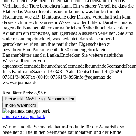
und Garnelen. Sie bieten einen natürlichen Lebensraum, der das
Verhalten der Tiere bereichern kann. Ein weiterer Vorteil ist, dass die
Blätter das Wasser leicht ansäuern können, was für bestimmte
Fischarten, wie z.B. Buntbarsche oder Diskus, vorteilhaft sein kann,
da sie sich in leicht saurerem Wasser wohler fühlen. Darüber hinaus
tragen die Bananenblätter zur natürlichen Ästhetik bei, da sie dem
Aquarium ein tropisches, naturgetreues Aussehen verleihen. Sie sind
zudem sonnengetrocknet, was bedeutet, dass sie schonend
getrocknet wurden, um ihre natürlichen Eigenschaften zu
bewahren.Eine Packung enthält 30 sonnengetrocknete
Bananenblätter aus Sri Lanka.Entdecken Sie weitere natürliche
Wasseraufbereiter von
aquamax:SeemandelbaumröhrenSeemandelbaumrindeSeemandelbaumbl
Jens KaufmannSaarstr. 1373431 AalenDeutschlandTel. (0049)
07361/34885Fax (0049) 07361/34896info@aquamax.de
www.aquamax.de
Regulärer Preis:
8,95 €
Preise inkl. MwSt. zzgl. Versandkosten
In den Warenkorb
aquamax catappa bark
Warum sind die Seemandelbaum-Produkte für die Aquaristik so
bedeutend? Die in den Seemandelbaumblättern und der Rinde