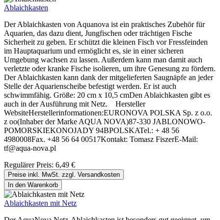
Ablaichkasten
Der Ablaichkasten von Aquanova ist ein praktisches Zubehör für
Aquarien, das dazu dient, Jungfischen oder trächtigen Fische
Sicherheit zu geben. Er schützt die kleinen Fisch vor Fressfeinden
im Hauptaquarium und ermöglicht es, sie in einer sicheren
Umgebung wachsen zu lassen. Außerdem kann man damit auch
verletzte oder kranke Fische isolieren, um ihre Genesung zu fördern.
Der Ablaichkasten kann dank der mitgelieferten Saugnäpfe an jeder
Stelle der Aquarienscheibe befestigt werden. Er ist auch
schwimmfähig. Größe: 20 cm x 10,5 cmDen Ablaichkasten gibt es
auch in der Ausführung mit Netz. Hersteller
WebsiteHerstellerinformationen:EURONOVA POLSKA Sp. z o.o.
z oo(Inhaber der Marke AQUA NOVA)87-330 JABLONOWO-
POMORSKIEKONOJADY 94BPOLSKATel.: + 48 56
4980008Fax. +48 56 64 00517Kontakt: Tomasz FiszerE-Mail:
tf@aqua-nova.pl
Regulärer Preis:
6,49 €
Preise inkl. MwSt. zzgl. Versandkosten
In den Warenkorb
Ablaichkasten mit Netz
Der AquaNova Netz-Ablaichkasten ist besonders gut geeignet, um