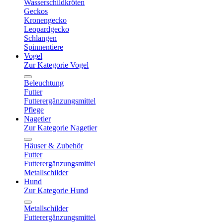
Wasserschildkröten
Geckos
Kronengecko
Leopardgecko
Schlangen
Spinnentiere
Vogel
Zur Kategorie Vogel
Beleuchtung
Futter
Futterergänzungsmittel
Pflege
Nagetier
Zur Kategorie Nagetier
Häuser & Zubehör
Futter
Futterergänzungsmittel
Metallschilder
Hund
Zur Kategorie Hund
Metallschilder
Futterergänzungsmittel