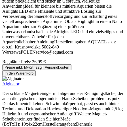
zudem pflegeleicht und sicher im Gebrauch.Vielseitige
AnwendungIdeal für kleinere bis mittlere Aquarien bieten die
Airlights LED eine effiziente und attraktive Lösung zur
Verbesserung der Sauerstoffversorgung und zur Schaffung eines
visuell ansprechenden Aquariums. Ob als Highlight in einem Nano-
Aquarium oder zur Ergänzung einer größeren
Unterwasserlandschaft – die Airlights LED sind ein vielseitiges und
unverzichtbares Zubehör für jeden
Aquarienliebhaber.AnleitungHerstellerangaben:AQUAEL sp. z
o.o.ul. Krasnowolska 5002-849
WarszawaPOLENservice@aquael.com
Regulärer Preis:
26,99 €
Preise inkl. MwSt. zzgl. Versandkosten
In den Warenkorb
Alginator
Der schlaue Magnetreiniger mit abgerundeter Reinigungsfläche, der
auch die typischen abgerundeten Nano-Scheiben problemlos putzt.
Da das Innenteil keinen Schwimmkörper hat, passt es auch hinter
Technik und Dekoration.Hochwertiger Neodym-Magnet mit 2,5 kg
Haltekraft und ergonomischer Außengriff.Weitere Magnet-
Scheibenreiniger finden Sie hier.Maße
(BxTxH): 10x4x22cmHerstellerangaben:Dennerle