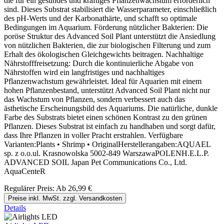
die für ein gesundes und kräftiges Pflanzenwachstum erforderlich
sind. Dieses Substrat stabilisiert die Wasserparameter, einschließlich
des pH-Werts und der Karbonathärte, und schafft so optimale
Bedingungen im Aquarium. Förderung nützlicher Bakterien: Die
poröse Struktur des Advanced Soil Plant unterstützt die Ansiedlung
von nützlichen Bakterien, die zur biologischen Filterung und zum
Erhalt des ökologischen Gleichgewichts beitragen. Nachhaltige
Nährstofffreisetzung: Durch die kontinuierliche Abgabe von
Nährstoffen wird ein langfristiges und nachhaltiges
Pflanzenwachstum gewährleistet. Ideal für Aquarien mit einem
hohen Pflanzenbestand, unterstützt Advanced Soil Plant nicht nur
das Wachstum von Pflanzen, sondern verbessert auch das
ästhetische Erscheinungsbild des Aquariums. Die natürliche, dunkle
Farbe des Substrats bietet einen schönen Kontrast zu den grünen
Pflanzen. Dieses Substrat ist einfach zu handhaben und sorgt dafür,
dass Ihre Pflanzen in voller Pracht erstrahlen. Verfügbare
Varianten:Plants • Shrimp • OriginalHerstellerangaben:AQUAEL
sp. z o.o.ul. Krasnowolska 5002-849 WarszawaPOLENH.E.L.P.
ADVANCED SOIL Japan Pet Communications Co., Ltd.
AquaCenteR
Regulärer Preis:
Ab
26,99 €
Preise inkl. MwSt. zzgl. Versandkosten
Details