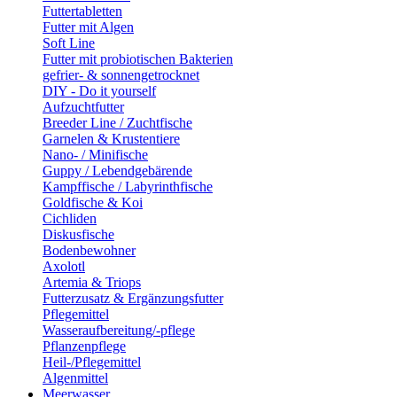
Futtertabletten
Futter mit Algen
Soft Line
Futter mit probiotischen Bakterien
gefrier- & sonnengetrocknet
DIY - Do it yourself
Aufzuchtfutter
Breeder Line / Zuchtfische
Garnelen & Krustentiere
Nano- / Minifische
Guppy / Lebendgebärende
Kampffische / Labyrinthfische
Goldfische & Koi
Cichliden
Diskusfische
Bodenbewohner
Axolotl
Artemia & Triops
Futterzusatz & Ergänzungsfutter
Pflegemittel
Wasseraufbereitung/-pflege
Pflanzenpflege
Heil-/Pflegemittel
Algenmittel
Meerwasser