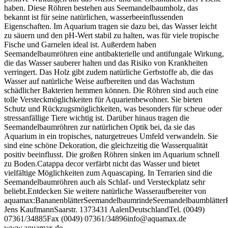
haben. Diese Röhren bestehen aus Seemandelbaumholz, das
bekannt ist für seine natürlichen, wasserbeeinflussenden
Eigenschaften. Im Aquarium tragen sie dazu bei, das Wasser leicht
zu säuern und den pH-Wert stabil zu halten, was für viele tropische
Fische und Garnelen ideal ist. Außerdem haben
Seemandelbaumröhren eine antibakterielle und antifungale Wirkung,
die das Wasser sauberer halten und das Risiko von Krankheiten
verringert. Das Holz gibt zudem natürliche Gerbstoffe ab, die das
Wasser auf natürliche Weise aufbereiten und das Wachstum
schädlicher Bakterien hemmen können. Die Röhren sind auch eine
tolle Versteckmöglichkeiten für Aquarienbewohner. Sie bieten
Schutz und Rückzugsmöglichkeiten, was besonders für scheue oder
stressanfällige Tiere wichtig ist. Darüber hinaus tragen die
Seemandelbaumröhren zur natürlichen Optik bei, da sie das
Aquarium in ein tropisches, naturgetreues Umfeld verwandeln. Sie
sind eine schöne Dekoration, die gleichzeitig die Wasserqualität
positiv beeinflusst. Die großen Röhren sinken im Aquarium schnell
zu Boden.Catappa decor verfärbt nicht das Wasser und bietet
vielfältige Möglichkeiten zum Aquascaping. In Terrarien sind die
Seemandelbaumröhren auch als Schlaf- und Versteckplatz sehr
beliebt.Entdecken Sie weitere natürliche Wasseraufbereiter von
aquamax:BananenblätterSeemandelbaumrindeSeemandelbaumblätterH
Jens KaufmannSaarstr. 1373431 AalenDeutschlandTel. (0049)
07361/34885Fax (0049) 07361/34896info@aquamax.de
www.aquamax.de