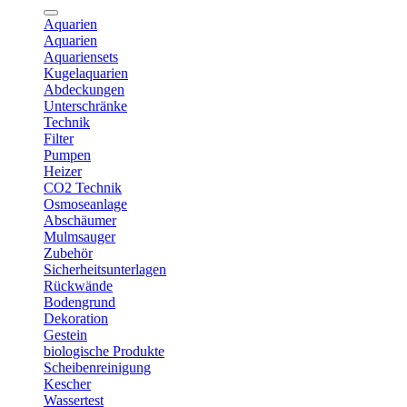
Aquarien
Aquarien
Aquariensets
Kugelaquarien
Abdeckungen
Unterschränke
Technik
Filter
Pumpen
Heizer
CO2 Technik
Osmoseanlage
Abschäumer
Mulmsauger
Zubehör
Sicherheitsunterlagen
Rückwände
Bodengrund
Dekoration
Gestein
biologische Produkte
Scheibenreinigung
Kescher
Wassertest