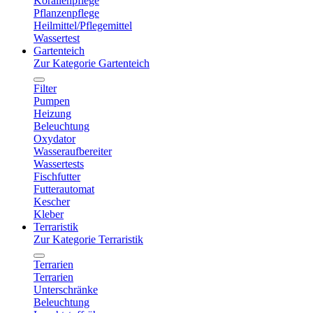
Korallenpflege
Pflanzenpflege
Heilmittel/Pflegemittel
Wassertest
Gartenteich
Zur Kategorie Gartenteich
Filter
Pumpen
Heizung
Beleuchtung
Oxydator
Wasseraufbereiter
Wassertests
Fischfutter
Futterautomat
Kescher
Kleber
Terraristik
Zur Kategorie Terraristik
Terrarien
Terrarien
Unterschränke
Beleuchtung