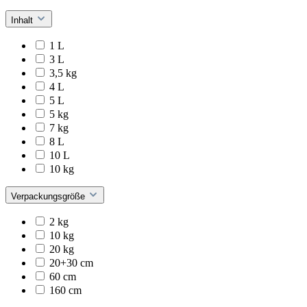
Inhalt
1 L
3 L
3,5 kg
4 L
5 L
5 kg
7 kg
8 L
10 L
10 kg
Verpackungsgröße
2 kg
10 kg
20 kg
20+30 cm
60 cm
160 cm