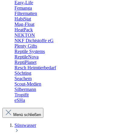
Easy-Life
Femanga
Filtermatten
HabiStat
Mag-Float
HeatPack
NEKTON
NKF Dichtstoffe eG
Plenty Gifts
Reptile Systems
ReptileNova
ReptiPlanet
Resch Heimtierbedarf
Söchting
Seachem
Scout-Medien
Silbermann
Tropifit
eSHa
Menü schließen
Süsswasser