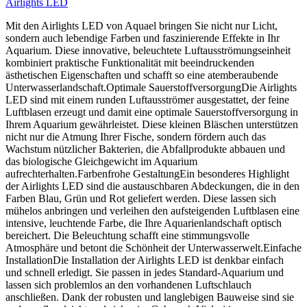
Airlights LED
Mit den Airlights LED von Aquael bringen Sie nicht nur Licht,
sondern auch lebendige Farben und faszinierende Effekte in Ihr
Aquarium. Diese innovative, beleuchtete Luftausströmungseinheit
kombiniert praktische Funktionalität mit beeindruckenden
ästhetischen Eigenschaften und schafft so eine atemberaubende
Unterwasserlandschaft.Optimale SauerstoffversorgungDie Airlights
LED sind mit einem runden Luftausströmer ausgestattet, der feine
Luftblasen erzeugt und damit eine optimale Sauerstoffversorgung in
Ihrem Aquarium gewährleistet. Diese kleinen Bläschen unterstützen
nicht nur die Atmung Ihrer Fische, sondern fördern auch das
Wachstum nützlicher Bakterien, die Abfallprodukte abbauen und
das biologische Gleichgewicht im Aquarium
aufrechterhalten.Farbenfrohe GestaltungEin besonderes Highlight
der Airlights LED sind die austauschbaren Abdeckungen, die in den
Farben Blau, Grün und Rot geliefert werden. Diese lassen sich
mühelos anbringen und verleihen den aufsteigenden Luftblasen eine
intensive, leuchtende Farbe, die Ihre Aquarienlandschaft optisch
bereichert. Die Beleuchtung schafft eine stimmungsvolle
Atmosphäre und betont die Schönheit der Unterwasserwelt.Einfache
InstallationDie Installation der Airlights LED ist denkbar einfach
und schnell erledigt. Sie passen in jedes Standard-Aquarium und
lassen sich problemlos an den vorhandenen Luftschlauch
anschließen. Dank der robusten und langlebigen Bauweise sind sie