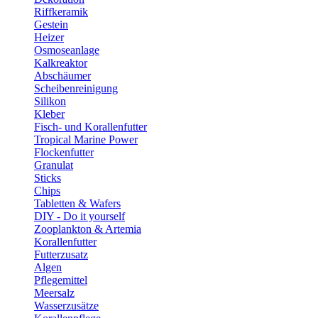
Riffkeramik
Gestein
Heizer
Osmoseanlage
Kalkreaktor
Abschäumer
Scheibenreinigung
Silikon
Kleber
Fisch- und Korallenfutter
Tropical Marine Power
Flockenfutter
Granulat
Sticks
Chips
Tabletten & Wafers
DIY - Do it yourself
Zooplankton & Artemia
Korallenfutter
Futterzusatz
Algen
Pflegemittel
Meersalz
Wasserzusätze