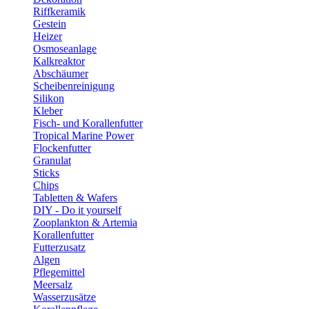
Riffkeramik
Gestein
Heizer
Osmoseanlage
Kalkreaktor
Abschäumer
Scheibenreinigung
Silikon
Kleber
Fisch- und Korallenfutter
Tropical Marine Power
Flockenfutter
Granulat
Sticks
Chips
Tabletten & Wafers
DIY - Do it yourself
Zooplankton & Artemia
Korallenfutter
Futterzusatz
Algen
Pflegemittel
Meersalz
Wasserzusätze