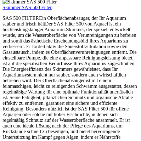
Skimmer SAS 500 Filter
SAS 500 FILTEREin Oberflächenabsauger, der Ihr Aquarium
sauber und frisch hältDer SAS Filter 500 von Aquael ist ein
hochleistungsfähiger Aquarium-Skimmer, der speziell entwickelt
wurde, um die Wasseroberfläche von Verunreinigungen zu befreien
und somit das ästhetische Erscheinungsbild Ihres Aquariums zu
verbessern. Er fördert aktiv die Sauerstoffzirkulation sowie den
Gasaustausch, indem es Oberflächenverunreinigungen entfernt. Die
einstellbare Pumpe, die eine anpassbare Reinigungsleistung bietet,
ist auf die spezifischen Bedürfnisse Ihres Aquariums zugeschnitten.
Die Energieeffizienz des Skimmers gewährleistet, dass Ihr
Aquariumsystem nicht nur sauber, sondern auch wirtschaftlich
betrieben wird. Der Oberflächenabsauger ist mit einem
feinmaschigen, leicht zu reinigenden Schwamm ausgestattet, dessen
regelmäßige Wartung für eine optimale Funktionalität unerlässlich
ist. Seine Fähigkeit, pflanzlichen Schmutz und organische Abfälle
effektiv zu entfernen, garantiert eine sichere und effiziente
Reinigung. Besonders nützlich ist der SAS Filter 500 für offene
Aquarien oder solche mit hoher Fischdichte, in denen sich
regelmäßig Schmutz auf der Wasseroberfläche ansammelt. Er ist
auch eine ideale Lösung nach der Pflege des Aquariums, um
Rückstände schnell zu beseitigen, und bietet hervorragende
Unterstützung im Kampf gegen Algen, indem er Nährstoffe