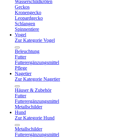
Wasserschildkröten
Geckos
Kronengecko
Leopardgecko
Schlangen
Spinnentiere
Vogel
Zur Kategorie Vogel
Beleuchtung
Futter
Futterergänzungsmittel
Pflege
Nagetier
Zur Kategorie Nagetier
Häuser & Zubehör
Futter
Futterergänzungsmittel
Metallschilder
Hund
Zur Kategorie Hund
Metallschilder
Futterergänzungsmittel