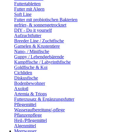
Futtertabletten
Futter mit Algen
Soft Line
Futter mit probiotischen Bakterien
gefrier- & sonnengetrocknet
DIY - Do it yourself
Aufzuchtfutter
Breeder Line / Zuchtfische
Garnelen & Krustentiere
Nano- / Minifische
Guppy / Lebendgebärende
Kampffische / Labyrinthfische
Goldfische & Koi
Cichliden
Diskusfische
Bodenbewohner
Axolotl
Artemia & Triops
Futterzusatz & Ergänzungsfutter
Pflegemittel
Wasseraufbereitung/-pflege
Pflanzenpflege
Heil-/Pflegemittel
Algenmittel
Meerwasser