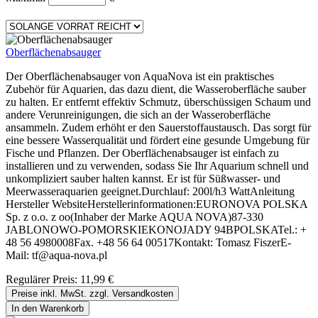
Oberflächenabsauger
Der Oberflächenabsauger von AquaNova ist ein praktisches
Zubehör für Aquarien, das dazu dient, die Wasseroberfläche sauber
zu halten. Er entfernt effektiv Schmutz, überschüssigen Schaum und
andere Verunreinigungen, die sich an der Wasseroberfläche
ansammeln. Zudem erhöht er den Sauerstoffaustausch. Das sorgt für
eine bessere Wasserqualität und fördert eine gesunde Umgebung für
Fische und Pflanzen. Der Oberflächenabsauger ist einfach zu
installieren und zu verwenden, sodass Sie Ihr Aquarium schnell und
unkompliziert sauber halten kannst. Er ist für Süßwasser- und
Meerwasseraquarien geeignet.Durchlauf: 200l/h3 WattAnleitung
Hersteller WebsiteHerstellerinformationen:EURONOVA POLSKA
Sp. z o.o. z oo(Inhaber der Marke AQUA NOVA)87-330
JABLONOWO-POMORSKIEKONOJADY 94BPOLSKATel.: +
48 56 4980008Fax. +48 56 64 00517Kontakt: Tomasz FiszerE-
Mail: tf@aqua-nova.pl
Regulärer Preis:
11,99 €
Preise inkl. MwSt. zzgl. Versandkosten
In den Warenkorb