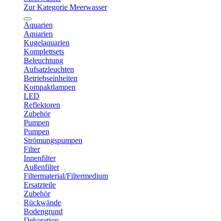
Zur Kategorie Meerwasser
Aquarien
Aquarien
Kugelaquarien
Komplettsets
Beleuchtung
Aufsatzleuchten
Betriebseinheiten
Kompaktlampen
LED
Reflektoren
Zubehör
Pumpen
Pumpen
Strömungspumpen
Filter
Innenfilter
Außenfilter
Filtermaterial/Filtermedium
Ersatzteile
Zubehör
Rückwände
Bodengrund
Dekoration