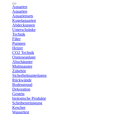
Aquarien
Aquarien
Aquariensets
Kugelaquarien
Abdeckungen
Unterschränke
Technik
Filter
Pumpen
Heizer
CO2 Technik
Osmoseanlage
Abschäumer
Mulmsauger
Zubehör
Sicherheitsunterlagen
Rückwände
Bodengrund
Dekoration
Gestein
biologische Produkte
Scheibenreinigung
Kescher
Wassertest