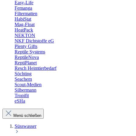
Easy-Life
Femanga
Filtermatten
HabiStat
Mag-Float
HeatPack
NEKTON
NKF Dichtstoffe eG
Plenty Gifts
Reptile Systems
ReptileNova
ReptiPlanet
Resch Heimtierbedarf
Söchting
Seachem
Scout-Medien
Silbermann
Tropifit
eSHa
Menü schließen
Süsswasser