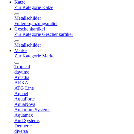
Katze
Zur Kategorie Katze
Metallschilder
Futterergänzungsmittel
Geschenkartikel
Zur Kategorie Geschenkartikel
Metallschilder
Marke
Zur Kategorie Marke
Tropical
daytime
Arcadia
ARKA
ATG Line
Aquael
AquaForte
AquaNova
Aquarium Systems
Aquamax
Bird Systems
Dennerle
diversa