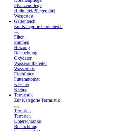
Korallenpflege
Pflanzenpflege
Heilmittel/Pflegemittel
Wassertest
Gartenteich
Zur Kategorie Gartenteich
Filter
Pumpen
Heizung
Beleuchtung
Oxydator
Wasseraufbereiter
Wassertests
Fischfutter
Futterautomat
Kescher
Kleber
Terraristik
Zur Kategorie Terraristik
Terrarien
Terrarien
Unterschränke
Beleuchtung