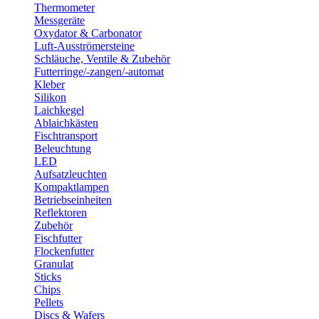
Thermometer
Messgeräte
Oxydator & Carbonator
Luft-Ausströmersteine
Schläuche, Ventile & Zubehör
Futterringe/-zangen/-automat
Kleber
Silikon
Laichkegel
Ablaichkästen
Fischtransport
Beleuchtung
LED
Aufsatzleuchten
Kompaktlampen
Betriebseinheiten
Reflektoren
Zubehör
Fischfutter
Flockenfutter
Granulat
Sticks
Chips
Pellets
Discs & Wafers