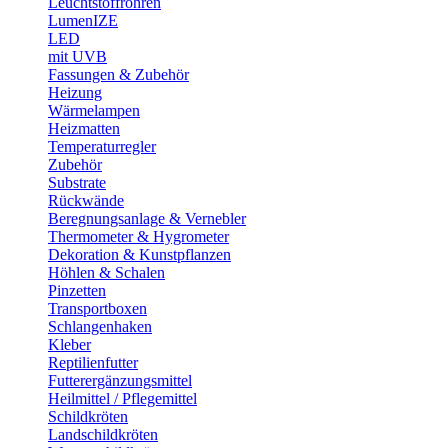
Leuchtstoffröhren
LumenIZE
LED
mit UVB
Fassungen & Zubehör
Heizung
Wärmelampen
Heizmatten
Temperaturregler
Zubehör
Substrate
Rückwände
Beregnungsanlage & Vernebler
Thermometer & Hygrometer
Dekoration & Kunstpflanzen
Höhlen & Schalen
Pinzetten
Transportboxen
Schlangenhaken
Kleber
Reptilienfutter
Futterergänzungsmittel
Heilmittel / Pflegemittel
Schildkröten
Landschildkröten