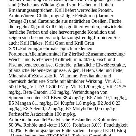
sind (Fische aus Wildfang) und von Fischen mit hohen
Ernährungsansprüchen. Krill liefert wertvolles Protein,
Aminosäuren, Chitin, ungesättigte Fettsäuren (darunter
Omega-3) und Carotinoide aus natürlichen Quellen. Fische,
die regelmäßig mit Krill Chips gefüttert werden, entwickeln
herrliche Farben und eine hervorragende Kondition und
zeigen sich besonders fortpflanzungsfreudig.Probieren Sie
auch: Krill Flakes, Krill Gran und Krill Gran
XXL.Fütterung:mehrmals täglich in kleinen
Portionen.Alleinfuttermittel für ZierfischeZusammensetzung:
Weich- und Krebstiere (Krillmehl min. 40%), Fisch und
Fischnebenerzeugnisse, Getreide, pflanzliche Eiweißextrakte,
pflanzliche Nebenerzeugnisse, Algen, Hefen, Öle und Fette,
MineralstoffeZusatzstoffe: Vitamine, Provitamine und
chemisch definierte Stoffe mit ähnlicher Wirkung: Vit. A 31
500 IE/kg, Vit. D3 1 800 IE/kg, Vit. E 120 mg/kg, Vit. C 525
mg/kg, Beta-Carotin 150 mg/kg. Verbindungen von
Spurenelementen: E1 Eisen 38,4 mg/kg, E6 Zink 10,1 mg/kg,
E5 Mangan 8,1 mg/kg, E4 Kupfer 1,8 mg/kg, E2 Jod 0,23
mg/kg, E8 Selen 0,22 mg/kg, E7 Molybdän 0,05 mg/kg.
Farbstoffe: Astaxanthin 100 mg/kg.
AntioxidationsmittelAnalytische Bestandteile: Rohprotein
50,0%, Rohöle und -fette 15,0%, Rohfaser 3,0%, Feuchtigkeit
10,0% Fütterungsratgeber Futtersorten Tropical EDU Blog
Herstellerangaben:TROPICAL Tadeusz Ogrodnikul.