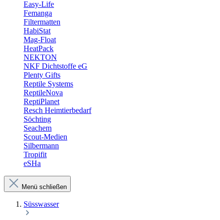
Easy-Life
Femanga
Filtermatten
HabiStat
Mag-Float
HeatPack
NEKTON
NKF Dichtstoffe eG
Plenty Gifts
Reptile Systems
ReptileNova
ReptiPlanet
Resch Heimtierbedarf
Söchting
Seachem
Scout-Medien
Silbermann
Tropifit
eSHa
Menü schließen
Süsswasser