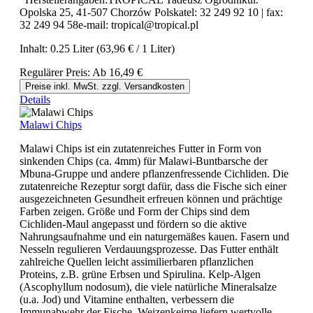
Opolska 25, 41-507 Chorzów Polskatel: 32 249 92 10 | fax:
32 249 94 58e-mail: tropical@tropical.pl
Inhalt:
0.25 Liter
(63,96 € / 1 Liter)
Regulärer Preis:
Ab
16,49 €
Preise inkl. MwSt. zzgl. Versandkosten
Details
Malawi Chips
Malawi Chips ist ein zutatenreiches Futter in Form von
sinkenden Chips (ca. 4mm) für Malawi-Buntbarsche der
Mbuna-Gruppe und andere pflanzenfressende Cichliden. Die
zutatenreiche Rezeptur sorgt dafür, dass die Fische sich einer
ausgezeichneten Gesundheit erfreuen können und prächtige
Farben zeigen. Größe und Form der Chips sind dem
Cichliden-Maul angepasst und fördern so die aktive
Nahrungsaufnahme und ein naturgemäßes kauen. Fasern und
Nesseln regulieren Verdauungsprozesse. Das Futter enthält
zahlreiche Quellen leicht assimilierbaren pflanzlichen
Proteins, z.B. grüne Erbsen und Spirulina. Kelp-Algen
(Ascophyllum nodosum), die viele natürliche Mineralsalze
(u.a. Jod) und Vitamine enthalten, verbessern die
Immunabwehr der Fische. Weizenkeime liefern wertvolle