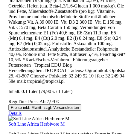
pflanzlichen Ursprungs (u.a. Knoblauch 4,5%), Früchte,
Getreide, Hefen (u.a. Beta-1,3/1,6-Glucan 1 000 mg/kg), Öle
und Fette, Mineralstoffe.Zusatzstoffe (pro kg): Vitamine,
Provitamine und chemisch definierte Stoffe mit ähnlicher
Wirkung: Vit. A 39 000 IE, Vit. D3 2 300 IE, Vit. E 150 mg,
Vit. C 570 mg, Beta-Carotin 150 mg. Verbindungen von
Spurenelementen: E1 (Fe) 40,6 mg, E6 (Zn) 11,3 mg, E5
(Mn) 8,4 mg, E4 (Cu) 2,0 mg, E2 (I) 0,24 mg, E8 (Se) 0,24
mg, E7 (Mo) 0,05 mg. Farbstoffe: Astaxanthin 100 mg.
Antioxidationsmittel.Analytische Bestandteile: Rohprotein
40,0%, Rohöle und -fette 9,0%, Rohfaser 5,4%, Feuchtigkeit*
10,5%. *Karl-Fischer-Verfahren Fütterungsratgeber
Futtersorten Tropical EDU Blog
Herstellerangaben:TROPICAL Tadeusz Ogrodnikul. Opolska
25, 41-507 Chorzów Polskatel: 32 249 92 10 | fax: 32 249 94
58e-mail: tropical@tropical.pl
Inhalt:
0.1 Liter
(79,90 € / 1 Liter)
Regulärer Preis:
Ab
7,99 €
Preise inkl. MwSt. zzgl. Versandkosten
Details
Soft Line Africa Herbivore M