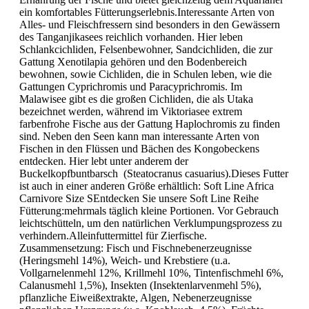
ein komfortables Fütterungserlebnis.Interessante Arten von
Alles- und Fleischfressern sind besonders in den Gewässern
des Tanganjikasees reichlich vorhanden. Hier leben
Schlankcichliden, Felsenbewohner, Sandcichliden, die zur
Gattung Xenotilapia gehören und den Bodenbereich
bewohnen, sowie Cichliden, die in Schulen leben, wie die
Gattungen Cyprichromis und Paracyprichromis. Im
Malawisee gibt es die großen Cichliden, die als Utaka
bezeichnet werden, während im Viktoriasee extrem
farbenfrohe Fische aus der Gattung Haplochromis zu finden
sind. Neben den Seen kann man interessante Arten von
Fischen in den Flüssen und Bächen des Kongobeckens
entdecken. Hier lebt unter anderem der
Buckelkopfbuntbarsch (Steatocranus casuarius).Dieses Futter
ist auch in einer anderen Größe erhältlich: Soft Line Africa
Carnivore Size SEntdecken Sie unsere Soft Line Reihe
Fütterung:mehrmals täglich kleine Portionen. Vor Gebrauch
leichtschütteln, um den natürlichen Verklumpungsprozess zu
verhindern.Alleinfuttermittel für Zierfische.
Zusammensetzung: Fisch und Fischnebenerzeugnisse
(Heringsmehl 14%), Weich- und Krebstiere (u.a.
Vollgarnelenmehl 12%, Krillmehl 10%, Tintenfischmehl 6%,
Calanusmehl 1,5%), Insekten (Insektenlarvenmehl 5%),
pflanzliche Eiweißextrakte, Algen, Nebenerzeugnisse