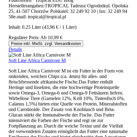
Futtersorten Tropical EDU Blog
Herstellerangaben:TROPICAL Tadeusz Ogrodnikul. Opolska
25, 41-507 Chorzów Polskatel: 32 249 92 10 | fax: 32 249 94
58e-mail: tropical@tropical.pl
Inhalt:
0.25 Liter
(43,96 € / 1 Liter)
Regulärer Preis:
Ab
10,99 €
Preise inkl. MwSt. zzgl. Versandkosten
Details
Soft Line Africa Carnivore M
Soft Line Africa Carnivore M ist ein Futter in der Form von
sinkenden, weichen Chips (ca. 4mm) für alles- und
fleischfressende afrikanische Fische.Das Futter enthält
Heringe und Insekten, die eine hochwertige Proteinquelle
sowie Omega-3, Omega-6 und Omega-9 Fettsäuren liefern.
Wirbellose Tiere (Garnelen 12%, Krill 10%, Tintenfisch 6%,
Calanus 1,5%) bieten eine Quelle von Protein, Mineralstoffen
und Carotinoide. Der Zusatz von Knoblauch und Beta-
Glucan stärkt die Immunabwehr der Fische. Das Futter
intensiviert die Farben der Fische und regt sie zur
Fortpflanzung an. Durch die weiche Textur und die Vielfalt
der verwendeten Zutaten ermöglicht das Futter eine naturnahe
Ernährung der Fische und bietet gleichzeitig dem Aquarianer