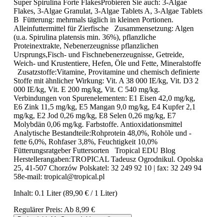
Super Spirulina Forte FlakesProbieren Sie auch: 3-Algae
Flakes, 3-Algae Granulat, 3-Algae Tablets A, 3-Algae Tablets
B Fütterung: mehrmals täglich in kleinen Portionen.
Alleinfuttermittel für Zierfische Zusammensetzung: Algen
(u.a. Spirulina platensis min. 36%), pflanzliche
Proteinextrakte, Nebenerzeugnisse pflanzlichen
Ursprungs,Fisch- und Fischnebenerzeugnisse, Getreide,
Weich- und Krustentiere, Hefen, Öle und Fette, Mineralstoffe
Zusatzstoffe:Vitamine, Provitamine und chemisch definierte
Stoffe mit ähnlicher Wirkung: Vit. A 38 000 IE/kg, Vit. D3 2
000 IE/kg, Vit. E 200 mg/kg, Vit. C 540 mg/kg.
Verbindungen von Spurenelementen: E1 Eisen 42,0 mg/kg,
E6 Zink 11,5 mg/kg, E5 Mangan 9,0 mg/kg, E4 Kupfer 2,1
mg/kg, E2 Jod 0,26 mg/kg, E8 Selen 0,26 mg/kg, E7
Molybdän 0,06 mg/kg. Farbstoffe. Antioxidationsmittel
Analytische Bestandteile:Rohprotein 48,0%, Rohöle und -
fette 6,0%, Rohfaser 3,8%, Feuchtigkeit 10,0%
Fütterungsratgeber Futtersorten Tropical EDU Blog
Herstellerangaben:TROPICAL Tadeusz Ogrodnikul. Opolska
25, 41-507 Chorzów Polskatel: 32 249 92 10 | fax: 32 249 94
58e-mail: tropical@tropical.pl
Inhalt:
0.1 Liter
(89,90 € / 1 Liter)
Regulärer Preis:
Ab
8,99 €