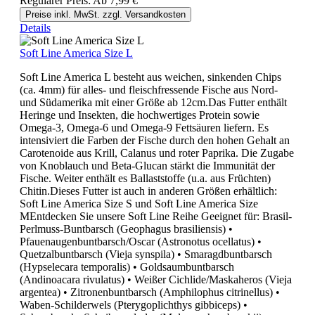
Regulärer Preis:
Ab
7,99 €
Preise inkl. MwSt. zzgl. Versandkosten
Details
Soft Line America Size L
Soft Line America L besteht aus weichen, sinkenden Chips
(ca. 4mm) für alles- und fleischfressende Fische aus Nord-
und Südamerika mit einer Größe ab 12cm.Das Futter enthält
Heringe und Insekten, die hochwertiges Protein sowie
Omega-3, Omega-6 und Omega-9 Fettsäuren liefern. Es
intensiviert die Farben der Fische durch den hohen Gehalt an
Carotenoide aus Krill, Calanus und roter Paprika. Die Zugabe
von Knoblauch und Beta-Glucan stärkt die Immunität der
Fische. Weiter enthält es Ballaststoffe (u.a. aus Früchten)
Chitin.Dieses Futter ist auch in anderen Größen erhältlich:
Soft Line America Size S und Soft Line America Size
MEntdecken Sie unsere Soft Line Reihe Geeignet für: Brasil-
Perlmuss-Buntbarsch (Geophagus brasiliensis) •
Pfauenaugenbuntbarsch/Oscar (Astronotus ocellatus) •
Quetzalbuntbarsch (Vieja synspila) • Smaragdbuntbarsch
(Hypselecara temporalis) • Goldsaumbuntbarsch
(Andinoacara rivulatus) • Weißer Cichlide/Maskaheros (Vieja
argentea) • Zitronenbuntbarsch (Amphilophus citrinellus) •
Waben-Schilderwels (Pterygoplichthys gibbiceps) •