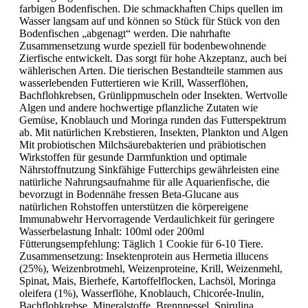
farbigen Bodenfischen. Die schmackhaften Chips quellen im
Wasser langsam auf und können so Stück für Stück von den
Bodenfischen „abgenagt“ werden. Die nahrhafte
Zusammensetzung wurde speziell für bodenbewohnende
Zierfische entwickelt. Das sorgt für hohe Akzeptanz, auch bei
wählerischen Arten. Die tierischen Bestandteile stammen aus
wasserlebenden Futtertieren wie Krill, Wasserflöhen,
Bachflohkrebsen, Grünlippmuscheln oder Insekten. Wertvolle
Algen und andere hochwertige pflanzliche Zutaten wie
Gemüse, Knoblauch und Moringa runden das Futterspektrum
ab. Mit natürlichen Krebstieren, Insekten, Plankton und Algen
Mit probiotischen Milchsäurebakterien und präbiotischen
Wirkstoffen für gesunde Darmfunktion und optimale
Nährstoffnutzung Sinkfähige Futterchips gewährleisten eine
natürliche Nahrungsaufnahme für alle Aquarienfische, die
bevorzugt in Bodennähe fressen Beta-Glucane aus
natürlichen Rohstoffen unterstützen die körpereigene
Immunabwehr Hervorragende Verdaulichkeit für geringere
Wasserbelastung Inhalt: 100ml oder 200ml
Fütterungsempfehlung: Täglich 1 Cookie für 6-10 Tiere.
Zusammensetzung: Insektenprotein aus Hermetia illucens
(25%), Weizenbrotmehl, Weizenproteine, Krill, Weizenmehl,
Spinat, Mais, Bierhefe, Kartoffelflocken, Lachsöl, Moringa
oleifera (1%), Wasserflöhe, Knoblauch, Chicorée-Inulin,
Bachflohkrebse, Mineralstoffe, Brennnessel, Spirulina,