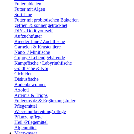
Futtertabletten
Futter mit Algen
Soft Line
Futter mit probiotischen Bakterien
gefrier- & sonnengetrocknet
DIY - Do it yourself
Aufzuchtfutter
Breeder Line / Zuchtfische
Garnelen & Krustentiere
Nano- / Minifische
Guppy / Lebendgebärende
Kampffische / Labyrinthfische
Goldfische & Koi
Cichliden
Diskusfische
Bodenbewohner
Axolotl
Artemia & Triops
Futterzusatz & Ergänzungsfutter
Pflegemittel
Wasseraufbereitung/-pflege
Pflanzenpflege
Heil-/Pflegemittel
Algenmittel
Meerwasser