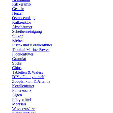
Riffkeramik
Gestein
Heizer
Osmoseanlage
Kalkreaktor
Abschäumer
Scheibenreinigung
Silikon
Kleber
Fisch- und Korallenfutter
Tropical Marine Power
Flockenfutter
Granulat
Sticks
Chips
Tabletten & Wafers
DIY - Do it yourself
Zooplankton & Artemia
Korallenfutter
Futterzusatz
Algen
Pflegemittel
Meersalz
Wasserzusätze