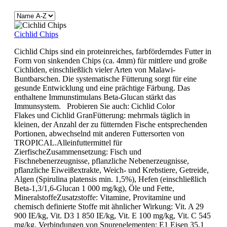
Cichlid Chips
Cichlid Chips sind ein proteinreiches, farbförderndes Futter in
Form von sinkenden Chips (ca. 4mm) für mittlere und große
Cichliden, einschließlich vieler Arten von Malawi-
Buntbarschen. Die systematische Fütterung sorgt für eine
gesunde Entwicklung und eine prächtige Färbung. Das
enthaltene Immunstimulans Beta-Glucan stärkt das
Immunsystem. Probieren Sie auch: Cichlid Color
Flakes und Cichlid GranFütterung: mehrmals täglich in
kleinen, der Anzahl der zu fütternden Fische entsprechenden
Portionen, abwechselnd mit anderen Futtersorten von
TROPICAL.Alleinfuttermittel für
ZierfischeZusammensetzung: Fisch und
Fischnebenerzeugnisse, pflanzliche Nebenerzeugnisse,
pflanzliche Eiweißextrakte, Weich- und Krebstiere, Getreide,
Algen (Spirulina platensis min. 1,5%), Hefen (einschließlich
Beta-1,3/1,6-Glucan 1 000 mg/kg), Öle und Fette,
MineralstoffeZusatzstoffe: Vitamine, Provitamine und
chemisch definierte Stoffe mit ähnlicher Wirkung: Vit. A 29
900 IE/kg, Vit. D3 1 850 IE/kg, Vit. E 100 mg/kg, Vit. C 545
mg/kg. Verbindungen von Spurenelementen: E1 Eisen 35,1