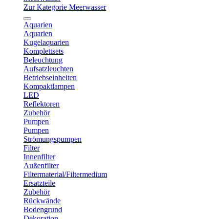
Zur Kategorie Meerwasser
Aquarien
Aquarien
Kugelaquarien
Komplettsets
Beleuchtung
Aufsatzleuchten
Betriebseinheiten
Kompaktlampen
LED
Reflektoren
Zubehör
Pumpen
Pumpen
Strömungspumpen
Filter
Innenfilter
Außenfilter
Filtermaterial/Filtermedium
Ersatzteile
Zubehör
Rückwände
Bodengrund
Dekoration