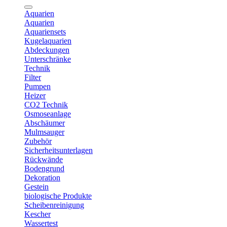
Aquarien
Aquarien
Aquariensets
Kugelaquarien
Abdeckungen
Unterschränke
Technik
Filter
Pumpen
Heizer
CO2 Technik
Osmoseanlage
Abschäumer
Mulmsauger
Zubehör
Sicherheitsunterlagen
Rückwände
Bodengrund
Dekoration
Gestein
biologische Produkte
Scheibenreinigung
Kescher
Wassertest