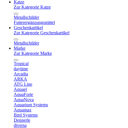
Katze
Zur Kategorie Katze
Metallschilder
Futterergänzungsmittel
Geschenkartikel
Zur Kategorie Geschenkartikel
Metallschilder
Marke
Zur Kategorie Marke
Tropical
daytime
Arcadia
ARKA
ATG Line
Aquael
AquaForte
AquaNova
Aquarium Systems
Aquamax
Bird Systems
Dennerle
diversa