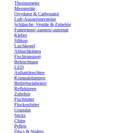
Thermometer
Messgeräte
Oxydator & Carbonator
Luft-Ausströmersteine
Schläuche, Ventile & Zubehör
Futterringe/-zangen/-automat
Kleber
Silikon
Laichkegel
Ablaichkästen
Fischtransport
Beleuchtung
LED
Aufsatzleuchten
Kompaktlampen
Betriebseinheiten
Reflektoren
Zubehör
Fischfutter
Flockenfutter
Granulat
Sticks
Chips
Pellets
Discs & Wafers