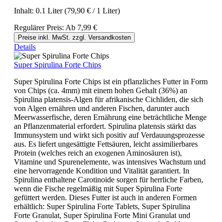
Inhalt:
0.1 Liter
(79,90 € / 1 Liter)
Regulärer Preis:
Ab
7,99 €
Preise inkl. MwSt. zzgl. Versandkosten
Details
Super Spirulina Forte Chips
Super Spirulina Forte Chips ist ein pflanzliches Futter in Form
von Chips (ca. 4mm) mit einem hohen Gehalt (36%) an
Spirulina platensis-Algen für afrikanische Cichliden, die sich
von Algen ernähren und anderen Fischen, darunter auch
Meerwasserfische, deren Ernährung eine beträchtliche Menge
an Pflanzenmaterial erfordert. Spirulina platensis stärkt das
Immunsystem und wirkt sich positiv auf Verdauungsprozesse
aus. Es liefert ungesättigte Fettsäuren, leicht assimilierbares
Protein (welches reich an exogenen Aminosäuren ist),
Vitamine und Spurenelemente, was intensives Wachstum und
eine hervorragende Kondition und Vitalität garantiert. In
Spirulina enthaltene Carotinoide sorgen für herrliche Farben,
wenn die Fische regelmäßig mit Super Spirulina Forte
gefüttert werden. Dieses Futter ist auch in anderen Formen
erhältlich: Super Spirulina Forte Tablets, Super Spirulina
Forte Granulat, Super Spirulina Forte Mini Granulat und