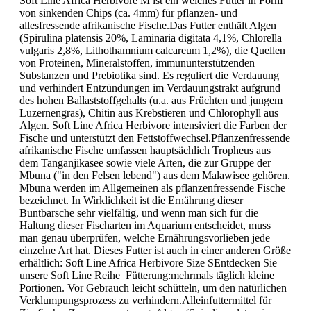
Soft Line Africa Herbivore M ist ein weiches Futter in Form
von sinkenden Chips (ca. 4mm) für pflanzen- und
allesfressende afrikanische Fische.Das Futter enthält Algen
(Spirulina platensis 20%, Laminaria digitata 4,1%, Chlorella
vulgaris 2,8%, Lithothamnium calcareum 1,2%), die Quellen
von Proteinen, Mineralstoffen, immununterstützenden
Substanzen und Prebiotika sind. Es reguliert die Verdauung
und verhindert Entzündungen im Verdauungstrakt aufgrund
des hohen Ballaststoffgehalts (u.a. aus Früchten und jungem
Luzernengras), Chitin aus Krebstieren und Chlorophyll aus
Algen. Soft Line Africa Herbivore intensiviert die Farben der
Fische und unterstützt den Fettstoffwechsel.Pflanzenfressende
afrikanische Fische umfassen hauptsächlich Tropheus aus
dem Tanganjikasee sowie viele Arten, die zur Gruppe der
Mbuna ("in den Felsen lebend") aus dem Malawisee gehören.
Mbuna werden im Allgemeinen als pflanzenfressende Fische
bezeichnet. In Wirklichkeit ist die Ernährung dieser
Buntbarsche sehr vielfältig, und wenn man sich für die
Haltung dieser Fischarten im Aquarium entscheidet, muss
man genau überprüfen, welche Ernährungsvorlieben jede
einzelne Art hat. Dieses Futter ist auch in einer anderen Größe
erhältlich: Soft Line Africa Herbivore Size SEntdecken Sie
unsere Soft Line Reihe Fütterung:mehrmals täglich kleine
Portionen. Vor Gebrauch leicht schütteln, um den natürlichen
Verklumpungsprozess zu verhindern.Alleinfuttermittel für