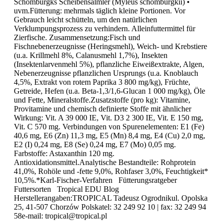
Schomburgks Scheibensalmler (Myleus schomburgkii) •
uvm.Fütterung: mehrmals täglich kleine Portionen. Vor
Gebrauch leicht schütteln, um den natürlichen
Verklumpungsprozess zu verhindern. Alleinfuttermittel für
Zierfische. Zusammensetzung:Fisch und
Fischnebenerzeugnisse (Heringsmehl), Weich- und Krebstiere
(u.a. Krillmehl 8%, Calanusmehl 1,7%), Insekten
(Insektenlarvenmehl 5%), pflanzliche Eiweißextrakte, Algen,
Nebenerzeugnisse pflanzlichen Ursprungs (u.a. Knoblauch
4,5%, Extrakt von rotem Paprika 3 800 mg/kg), Früchte,
Getreide, Hefen (u.a. Beta-1,3/1,6-Glucan 1 000 mg/kg), Öle
und Fette, Mineralstoffe.Zusatzstoffe (pro kg): Vitamine,
Provitamine und chemisch definierte Stoffe mit ähnlicher
Wirkung: Vit. A 39 000 IE, Vit. D3 2 300 IE, Vit. E 150 mg,
Vit. C 570 mg. Verbindungen von Spurenelementen: E1 (Fe)
40,6 mg, E6 (Zn) 11,3 mg, E5 (Mn) 8,4 mg, E4 (Cu) 2,0 mg,
E2 (I) 0,24 mg, E8 (Se) 0,24 mg, E7 (Mo) 0,05 mg.
Farbstoffe: Astaxanthin 120 mg.
Antioxidationsmittel.Analytische Bestandteile: Rohprotein
41,0%, Rohöle und -fette 9,0%, Rohfaser 3,0%, Feuchtigkeit*
10,5%.*Karl-Fischer-Verfahren Fütterungsratgeber
Futtersorten Tropical EDU Blog
Herstellerangaben:TROPICAL Tadeusz Ogrodnikul. Opolska
25, 41-507 Chorzów Polskatel: 32 249 92 10 | fax: 32 249 94
58e-mail: tropical@tropical.pl