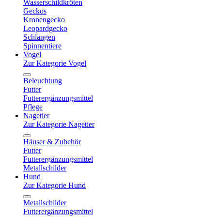
Wasserschildkröten
Geckos
Kronengecko
Leopardgecko
Schlangen
Spinnentiere
Vogel
Zur Kategorie Vogel
Beleuchtung
Futter
Futterergänzungsmittel
Pflege
Nagetier
Zur Kategorie Nagetier
Häuser & Zubehör
Futter
Futterergänzungsmittel
Metallschilder
Hund
Zur Kategorie Hund
Metallschilder
Futterergänzungsmittel