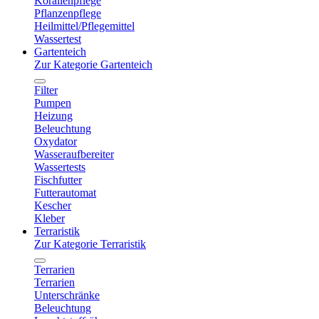
Korallenpflege
Pflanzenpflege
Heilmittel/Pflegemittel
Wassertest
Gartenteich
Zur Kategorie Gartenteich
Filter
Pumpen
Heizung
Beleuchtung
Oxydator
Wasseraufbereiter
Wassertests
Fischfutter
Futterautomat
Kescher
Kleber
Terraristik
Zur Kategorie Terraristik
Terrarien
Terrarien
Unterschränke
Beleuchtung