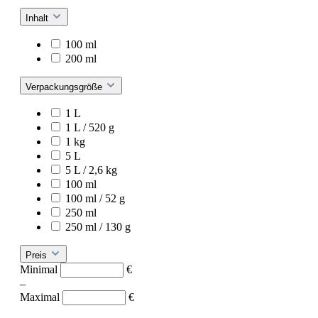
Inhalt
100 ml
200 ml
Verpackungsgröße
1 L
1 L / 520 g
1 kg
5 L
5 L / 2,6 kg
100 ml
100 ml / 52 g
250 ml
250 ml / 130 g
Preis
Minimal
€
–
Maximal
€