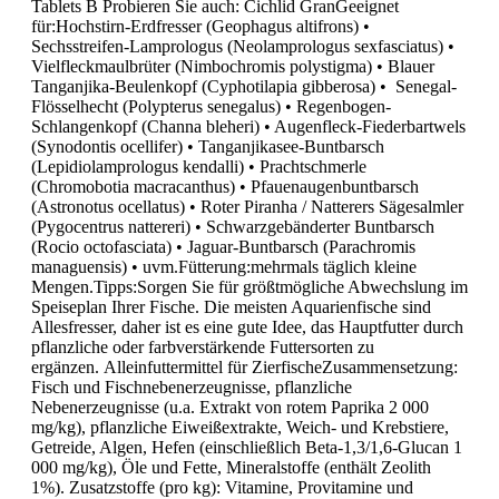
Tablets B Probieren Sie auch: Cichlid GranGeeignet
für:Hochstirn-Erdfresser (Geophagus altifrons) •
Sechsstreifen-Lamprologus (Neolamprologus sexfasciatus) •
Vielfleckmaulbrüter (Nimbochromis polystigma) • Blauer
Tanganjika-Beulenkopf (Cyphotilapia gibberosa) • Senegal-
Flösselhecht (Polypterus senegalus) • Regenbogen-
Schlangenkopf (Channa bleheri) • Augenfleck-Fiederbartwels
(Synodontis ocellifer) • Tanganjikasee-Buntbarsch
(Lepidiolamprologus kendalli) • Prachtschmerle
(Chromobotia macracanthus) • Pfauenaugenbuntbarsch
(Astronotus ocellatus) • Roter Piranha / Natterers Sägesalmler
(Pygocentrus nattereri) • Schwarzgebänderter Buntbarsch
(Rocio octofasciata) • Jaguar-Buntbarsch (Parachromis
managuensis) • uvm.Fütterung:mehrmals täglich kleine
Mengen.Tipps:Sorgen Sie für größtmögliche Abwechslung im
Speiseplan Ihrer Fische. Die meisten Aquarienfische sind
Allesfresser, daher ist es eine gute Idee, das Hauptfutter durch
pflanzliche oder farbverstärkende Futtersorten zu
ergänzen. Alleinfuttermittel für ZierfischeZusammensetzung:
Fisch und Fischnebenerzeugnisse, pflanzliche
Nebenerzeugnisse (u.a. Extrakt von rotem Paprika 2 000
mg/kg), pflanzliche Eiweißextrakte, Weich- und Krebstiere,
Getreide, Algen, Hefen (einschließlich Beta-1,3/1,6-Glucan 1
000 mg/kg), Öle und Fette, Mineralstoffe (enthält Zeolith
1%). Zusatzstoffe (pro kg): Vitamine, Provitamine und