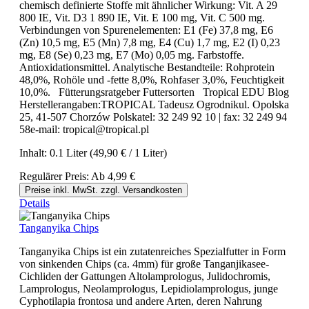
chemisch definierte Stoffe mit ähnlicher Wirkung: Vit. A 29
800 IE, Vit. D3 1 890 IE, Vit. E 100 mg, Vit. C 500 mg.
Verbindungen von Spurenelementen: E1 (Fe) 37,8 mg, E6
(Zn) 10,5 mg, E5 (Mn) 7,8 mg, E4 (Cu) 1,7 mg, E2 (I) 0,23
mg, E8 (Se) 0,23 mg, E7 (Mo) 0,05 mg. Farbstoffe.
Antioxidationsmittel. Analytische Bestandteile: Rohprotein
48,0%, Rohöle und -fette 8,0%, Rohfaser 3,0%, Feuchtigkeit
10,0%. Fütterungsratgeber Futtersorten Tropical EDU Blog
Herstellerangaben:TROPICAL Tadeusz Ogrodnikul. Opolska
25, 41-507 Chorzów Polskatel: 32 249 92 10 | fax: 32 249 94
58e-mail: tropical@tropical.pl
Inhalt:
0.1 Liter
(49,90 € / 1 Liter)
Regulärer Preis:
Ab
4,99 €
Preise inkl. MwSt. zzgl. Versandkosten
Details
Tanganyika Chips
Tanganyika Chips ist ein zutatenreiches Spezialfutter in Form
von sinkenden Chips (ca. 4mm) für große Tanganjikasee-
Cichliden der Gattungen Altolamprologus, Julidochromis,
Lamprologus, Neolamprologus, Lepidiolamprologus, junge
Cyphotilapia frontosa und andere Arten, deren Nahrung