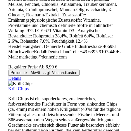
Melisse, Fenchel, Chlorella, Anissamen, Traubenkernmehl,
Artemia, Grünlippmuschel, Mannan-Oligosaccharide, ß-
Glucane, Rosmarin-Extrakt Zusatzstoffe:
Ernährungsphysiologische Zusatzstoffe: Vitamine,
Provitamine und chemisch definierte Stoffe mit ähnlicher
Wirkung: 975 IE E 671 Vitamin D3 Analytische
Bestandteile: Rohprotein 38,4%, Rohfett 6,4%, Rohfaser
2,6%, Rohasche 7,6%, Feuchtigkeit 12,4%
Herstellerangaben: Dennerle GmbHIndustriestraße 466981
Münchweiler/RodalbDeutschlandTel.: +49 6395 9107-440E-
Mail: marketing@dennerle.com
Regulärer Preis:
Ab
6,99 €
Preise inkl. MwSt. zzgl. Versandkosten
Details
Krill Chips
Krill Chips ist ein superleckeres, zutatenreiches,
farbverstärkendes Fischfutter in Form von sinkenden Chips
(ca. 4mm) mit einem hohen Krillgehalt (40%) für die tägliche
Fütterung alles- und fleischfressender Fische in Meeres- und
Süßwasseraquarien.Wegen seines außergewöhnlich guten
Geschmacks erweist sich dieses Futter als besonders effektiv
bei der Fütterung von Fischen, die kein Fertigfutter gewohnt