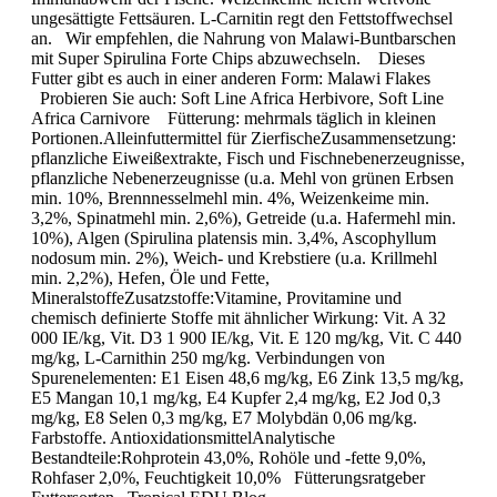
ungesättigte Fettsäuren. L-Carnitin regt den Fettstoffwechsel
an. Wir empfehlen, die Nahrung von Malawi-Buntbarschen
mit Super Spirulina Forte Chips abzuwechseln. Dieses
Futter gibt es auch in einer anderen Form: Malawi Flakes
Probieren Sie auch: Soft Line Africa Herbivore, Soft Line
Africa Carnivore Fütterung: mehrmals täglich in kleinen
Portionen.Alleinfuttermittel für ZierfischeZusammensetzung:
pflanzliche Eiweißextrakte, Fisch und Fischnebenerzeugnisse,
pflanzliche Nebenerzeugnisse (u.a. Mehl von grünen Erbsen
min. 10%, Brennnesselmehl min. 4%, Weizenkeime min.
3,2%, Spinatmehl min. 2,6%), Getreide (u.a. Hafermehl min.
10%), Algen (Spirulina platensis min. 3,4%, Ascophyllum
nodosum min. 2%), Weich- und Krebstiere (u.a. Krillmehl
min. 2,2%), Hefen, Öle und Fette,
MineralstoffeZusatzstoffe:Vitamine, Provitamine und
chemisch definierte Stoffe mit ähnlicher Wirkung: Vit. A 32
000 IE/kg, Vit. D3 1 900 IE/kg, Vit. E 120 mg/kg, Vit. C 440
mg/kg, L-Carnithin 250 mg/kg. Verbindungen von
Spurenelementen: E1 Eisen 48,6 mg/kg, E6 Zink 13,5 mg/kg,
E5 Mangan 10,1 mg/kg, E4 Kupfer 2,4 mg/kg, E2 Jod 0,3
mg/kg, E8 Selen 0,3 mg/kg, E7 Molybdän 0,06 mg/kg.
Farbstoffe. AntioxidationsmittelAnalytische
Bestandteile:Rohprotein 43,0%, Rohöle und -fette 9,0%,
Rohfaser 2,0%, Feuchtigkeit 10,0% Fütterungsratgeber