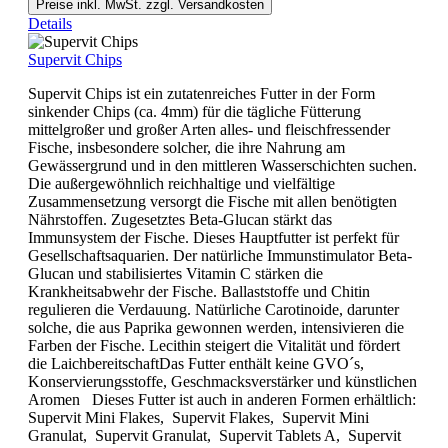
Preise inkl. MwSt. zzgl. Versandkosten
Details
Supervit Chips
Supervit Chips ist ein zutatenreiches Futter in der Form
sinkender Chips (ca. 4mm) für die tägliche Fütterung
mittelgroßer und großer Arten alles- und fleischfressender
Fische, insbesondere solcher, die ihre Nahrung am
Gewässergrund und in den mittleren Wasserschichten suchen.
Die außergewöhnlich reichhaltige und vielfältige
Zusammensetzung versorgt die Fische mit allen benötigten
Nährstoffen. Zugesetztes Beta-Glucan stärkt das
Immunsystem der Fische. Dieses Hauptfutter ist perfekt für
Gesellschaftsaquarien. Der natürliche Immunstimulator Beta-
Glucan und stabilisiertes Vitamin C stärken die
Krankheitsabwehr der Fische. Ballaststoffe und Chitin
regulieren die Verdauung. Natürliche Carotinoide, darunter
solche, die aus Paprika gewonnen werden, intensivieren die
Farben der Fische. Lecithin steigert die Vitalität und fördert
die LaichbereitschaftDas Futter enthält keine GVO´s,
Konservierungsstoffe, Geschmacksverstärker und künstlichen
Aromen Dieses Futter ist auch in anderen Formen erhältlich:
Supervit Mini Flakes, Supervit Flakes, Supervit Mini
Granulat, Supervit Granulat, Supervit Tablets A, Supervit