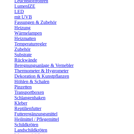
Leuchtstoffröhren
LumenIZE
LED
mit UVB
Fassungen & Zubehör
Heizung
Wärmelampen
Heizmatten
Temperaturregler
Zubehör
Substrate
Rückwände
Beregnungsanlage & Vernebler
Thermometer & Hygrometer
Dekoration & Kunstpflanzen
Höhlen & Schalen
Pinzetten
Transportboxen
Schlangenhaken
Kleber
Reptilienfutter
Futterergänzungsmittel
Heilmittel / Pflegemittel
Schildkröten
Landschildkröten