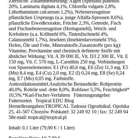
Zierfische. Zusammensetzung: Algen (Spirulina platensis
20%, Laminaria digitata 4,1%, Chlorella vulgaris 2,8%,
Lithothamnium calcareum 1,2%), Nebenerzeugnisse
pflanzlichen Ursprungs (u.a. junge Alfalfa-Sprossen 8,6%),
pflanzliche Eiweißextrakte, Früchte 2,3%, Getreide, Fisch
und Fischnebenerzeugnisse (Heringsmehl), Weich- und
Krebstiere (u.a. Krillmehl 6%, Tintenfischmehl 4%,
Calanusmehl 1,7%), Insekten (Insektenlarvenmehl 5%),
Hefen, Öle und Fette, Mineralstoffe.Zusatzstoffe (pro kg):
Vitamine, Provitamine und chemisch definierte Stoffe mit
ähnlicher Wirkung: Vit. A 39 000 IE, Vit. D3 2 300 IE, Vit. E
150 mg, Vit. C 570 mg, L-Carnithin 250 mg. Verbindungen
von Spurenelementen: E1 (Fe) 40,6 mg, E6 (Zn) 11,3 mg, E5
(Mn) 8,4 mg, E4 (Cu) 2,0 mg, E2 (I) 0,24 mg, E8 (Se) 0,24
mg, E7 (Mo) 0,05 mg. Farbstoffe.
Antioxidationsmittel.Analytische Bestandteile: Rohprotein
40,0%, Rohöle und -fette 8,0%, Rohfaser 5,5%, Feuchtigkeit*
10,5%.*Karl-Fischer-Verfahren Fütterungsratgeber
Futtersorten Tropical EDU Blog
Herstellerangaben:TROPICAL Tadeusz Ogrodnikul. Opolska
25, 41-507 Chorzów Polskatel: 32 249 92 10 | fax: 32 249 94
58e-mail: tropical@tropical.pl
Inhalt:
0.1 Liter
(79,90 € / 1 Liter)