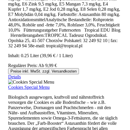
mg/kg, E6 Zink 9,5 mg/kg, E5 Mangan 7,3 mg/kg, E4
Kupfer 1,7 mg/kg, E2 Jod 0,28 mg/kg, E8 Selen 0,28 mg/kg,
E7 Molybdän 0,04 mg/kg. Farbstoffe: Astaxanthin 80 mg/kg.
AntioxidationsmittelAnalytische Bestandteile: Rohprotein
48,0%, Rohöle und -fette 7,0%, Rohfaser 3,0%, Feuchtigkeit
10,0% Fütterungsratgeber Futtersorten Tropical EDU Blog
Herstellerangaben:TROPICAL Tadeusz Ogrodnikul.
Opolska 25, 41-507 Chorzów Polskatel: 32 249 92 10 | fax:
32 249 94 58e-mail: tropical@tropical.pl
Inhalt:
0.25 Liter
(39,96 € / 1 Liter)
Regulärer Preis:
Ab
9,99 €
Preise inkl. MwSt. zzgl. Versandkosten
Details
Cookies Special Menu
Biologisch ausgewogen, kraftvoll und nährstoffreich
versorgen die Cookies es alle Bodenfische – wie z.B.
Panzerwelse, Dornaugen und Prachtschmerlen - mit den
Nähr- und Aufbaustoffen, Vitaminen, Mineralien,
Spurenelementen sowie Omega-3-Fettsäuren, die sie täglich
brauchen. Der „Farb-Booster“ Astaxanthin fördert die volle
Ausprägung der artspezifischen Farbenpracht bei allen