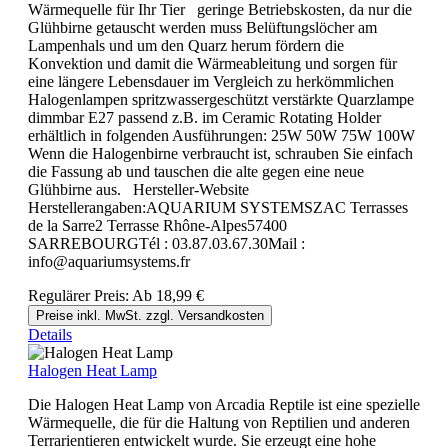
Wärmequelle für Ihr Tier geringe Betriebskosten, da nur die
Glühbirne getauscht werden muss Belüftungslöcher am
Lampenhals und um den Quarz herum fördern die
Konvektion und damit die Wärmeableitung und sorgen für
eine längere Lebensdauer im Vergleich zu herkömmlichen
Halogenlampen spritzwassergeschützt verstärkte Quarzlampe
dimmbar E27 passend z.B. im Ceramic Rotating Holder
erhältlich in folgenden Ausführungen: 25W 50W 75W 100W
Wenn die Halogenbirne verbraucht ist, schrauben Sie einfach
die Fassung ab und tauschen die alte gegen eine neue
Glühbirne aus. Hersteller-Website
Herstellerangaben:AQUARIUM SYSTEMSZAC Terrasses
de la Sarre2 Terrasse Rhône-Alpes57400
SARREBOURGTél : 03.87.03.67.30Mail :
info@aquariumsystems.fr
Regulärer Preis:
Ab
18,99 €
Preise inkl. MwSt. zzgl. Versandkosten
Details
Halogen Heat Lamp
Die Halogen Heat Lamp von Arcadia Reptile ist eine spezielle
Wärmequelle, die für die Haltung von Reptilien und anderen
Terrarientieren entwickelt wurde. Sie erzeugt eine hohe