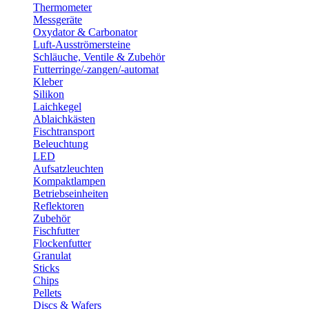
Thermometer
Messgeräte
Oxydator & Carbonator
Luft-Ausströmersteine
Schläuche, Ventile & Zubehör
Futterringe/-zangen/-automat
Kleber
Silikon
Laichkegel
Ablaichkästen
Fischtransport
Beleuchtung
LED
Aufsatzleuchten
Kompaktlampen
Betriebseinheiten
Reflektoren
Zubehör
Fischfutter
Flockenfutter
Granulat
Sticks
Chips
Pellets
Discs & Wafers