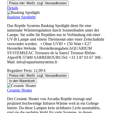
Preise inkl. MwSt. zzgl. Versandkosten
Details
Basking Spotlight
Das Reptile Systems Basking Spotlight dient für eine
naturnahe Wärmeregulation durch Sonnenbaden unter der
Lampe. Sie sollte für Reptilien nur in Verbindung mit einer
UV-B Lampe und einem Thermostat oder einer Zeitschaltuhr
verwendet werden. • Ohne UVB! • 150 Watt • E27
Hersteller-Website Herstellerangaben:AQUARIUM
SYSTEMSZAC Terrasses de la Sarre2 Terrasse Rhône-
AlpesFR-57400 SARREBOURGTel: +33 3 87 03 67 30E-
Mail: info@aquariumsystems.fr
Regulärer Preis:
12,99 €
Preise inkl. MwSt. zzgl. Versandkosten
In den Warenkorb
Ceramic Heater
Der Ceramic Heater von Arcadia Reptile erzeugt und
projiziert hochwertige Infrarot-Wärme weit in ein Gehege
hinein. Da diese Lampen kein sichtbares Licht ausstrahlen,
sind sie die perfekte Wahl für viele Systeme, in denen