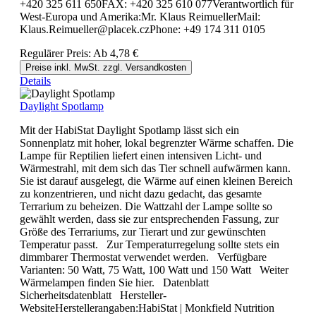
+420 325 611 650FAX: +420 325 610 077Verantwortlich für
West-Europa und Amerika:Mr. Klaus ReimuellerMail:
Klaus.Reimueller@placek.czPhone: +49 174 311 0105
Regulärer Preis:
Ab
4,78 €
Preise inkl. MwSt. zzgl. Versandkosten
Details
Daylight Spotlamp
Mit der HabiStat Daylight Spotlamp lässt sich ein
Sonnenplatz mit hoher, lokal begrenzter Wärme schaffen. Die
Lampe für Reptilien liefert einen intensiven Licht- und
Wärmestrahl, mit dem sich das Tier schnell aufwärmen kann.
Sie ist darauf ausgelegt, die Wärme auf einen kleinen Bereich
zu konzentrieren, und nicht dazu gedacht, das gesamte
Terrarium zu beheizen. Die Wattzahl der Lampe sollte so
gewählt werden, dass sie zur entsprechenden Fassung, zur
Größe des Terrariums, zur Tierart und zur gewünschten
Temperatur passt. Zur Temperaturregelung sollte stets ein
dimmbarer Thermostat verwendet werden. Verfügbare
Varianten: 50 Watt, 75 Watt, 100 Watt und 150 Watt Weiter
Wärmelampen finden Sie hier. Datenblatt
Sicherheitsdatenblatt Hersteller-
WebsiteHerstellerangaben:HabiStat | Monkfield Nutrition