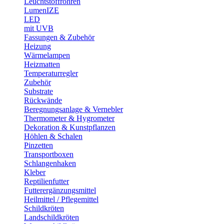
Leuchtstoffröhren
LumenIZE
LED
mit UVB
Fassungen & Zubehör
Heizung
Wärmelampen
Heizmatten
Temperaturregler
Zubehör
Substrate
Rückwände
Beregnungsanlage & Vernebler
Thermometer & Hygrometer
Dekoration & Kunstpflanzen
Höhlen & Schalen
Pinzetten
Transportboxen
Schlangenhaken
Kleber
Reptilienfutter
Futterergänzungsmittel
Heilmittel / Pflegemittel
Schildkröten
Landschildkröten