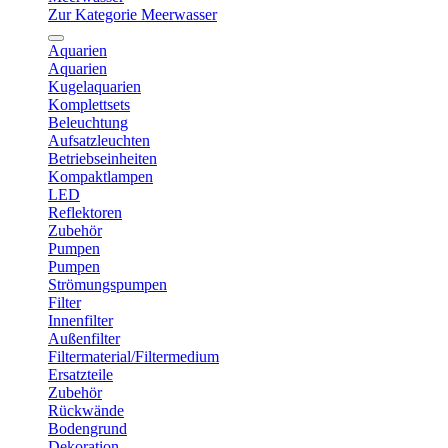
Zur Kategorie Meerwasser
Aquarien
Aquarien
Kugelaquarien
Komplettsets
Beleuchtung
Aufsatzleuchten
Betriebseinheiten
Kompaktlampen
LED
Reflektoren
Zubehör
Pumpen
Pumpen
Strömungspumpen
Filter
Innenfilter
Außenfilter
Filtermaterial/Filtermedium
Ersatzteile
Zubehör
Rückwände
Bodengrund
Dekoration