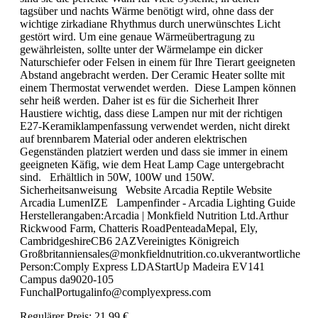
tagsüber und nachts Wärme benötigt wird, ohne dass der
wichtige zirkadiane Rhythmus durch unerwünschtes Licht
gestört wird. Um eine genaue Wärmeübertragung zu
gewährleisten, sollte unter der Wärmelampe ein dicker
Naturschiefer oder Felsen in einem für Ihre Tierart geeigneten
Abstand angebracht werden. Der Ceramic Heater sollte mit
einem Thermostat verwendet werden. Diese Lampen können
sehr heiß werden. Daher ist es für die Sicherheit Ihrer
Haustiere wichtig, dass diese Lampen nur mit der richtigen
E27-Keramiklampenfassung verwendet werden, nicht direkt
auf brennbarem Material oder anderen elektrischen
Gegenständen platziert werden und dass sie immer in einem
geeigneten Käfig, wie dem Heat Lamp Cage untergebracht
sind. Erhältlich in 50W, 100W und 150W.
Sicherheitsanweisung Website Arcadia Reptile Website
Arcadia LumenIZE Lampenfinder - Arcadia Lighting Guide
Herstellerangaben:Arcadia | Monkfield Nutrition Ltd.Arthur
Rickwood Farm, Chatteris RoadPenteadaMepal, Ely,
CambridgeshireCB6 2AZVereinigtes Königreich
Großbritanniensales@monkfieldnutrition.co.ukverantwortliche
Person:Comply Express LDAStartUp Madeira EV141
Campus da9020-105
FunchalPortugalinfo@complyexpress.com
Regulärer Preis:
21,99 €