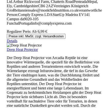
Ltd.Arthur Rickwood Farm, Chatteris RoadPenteadaMepal,
Ely, CambridgeshireCB6 2AZVereinigtes Königreich
Großbritanniensales@monkfieldnutrition.co.ukverantwortliche
Person:Comply Express LDAStartUp Madeira EV141
Campus da9020-105
FunchalPortugalinfo@complyexpress.com
Regulärer Preis:
Ab
6,99 €
Preise inkl. MwSt. zzgl. Versandkosten
Details
Deep Heat Projector
Der Deep Heat Projector von Arcadia Reptile ist eine
innovative Wärmequelle, die speziell für die Bedürfnisse von
Reptilien und anderen Terrarientieren entwickelt wurde. Die
Wärmelampe erzeugt Infrarotwärme, die tief in das Gewebe
der Tiere eindringen kann, was die Durchblutung fördert und
die allgemeine Gesundheit und das Wohlbefinden der
Reptilien unterstützt. Der Deep Heat Projector ist
energieeffizient und bietet eine lange Lebensdauer. Im
Gegensatz zu herkömmlichen Heizlampen gibt der Deep Heat
Projector kein sichtbares Licht ab. Dies ist besonders
vorteilhaft für nachtaktive Tiere oder für Terrarien, in denen
eine natürliche Dunkelheit gewahrt werden soll. Durch die