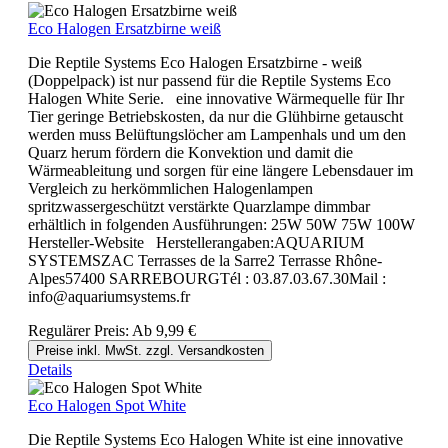
Eco Halogen Ersatzbirne weiß
Die Reptile Systems Eco Halogen Ersatzbirne - weiß
(Doppelpack) ist nur passend für die Reptile Systems Eco
Halogen White Serie. eine innovative Wärmequelle für Ihr
Tier geringe Betriebskosten, da nur die Glühbirne getauscht
werden muss Belüftungslöcher am Lampenhals und um den
Quarz herum fördern die Konvektion und damit die
Wärmeableitung und sorgen für eine längere Lebensdauer im
Vergleich zu herkömmlichen Halogenlampen
spritzwassergeschützt verstärkte Quarzlampe dimmbar
erhältlich in folgenden Ausführungen: 25W 50W 75W 100W
Hersteller-Website Herstellerangaben:AQUARIUM
SYSTEMSZAC Terrasses de la Sarre2 Terrasse Rhône-
Alpes57400 SARREBOURGTél : 03.87.03.67.30Mail :
info@aquariumsystems.fr
Regulärer Preis:
Ab
9,99 €
Preise inkl. MwSt. zzgl. Versandkosten
Details
Eco Halogen Spot White
Die Reptile Systems Eco Halogen White ist eine innovative