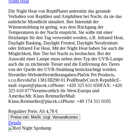
Night Heat
Die Night Heat von ReptiPlanet unterstütz das gesunde
Verhalten von Reptilien und Amphibien bei Nacht, da sie das
natürliche Mondlicht simuliert. Ihre Intensität der
Wärmestrahlung ist gering, was dem Rückgang der
Temperaturen in der Nacht enspricht. Sie sollte mit einer
Heizlampe für den Tag verwendet werden, z.B. Infrared Heat,
Daylight Basking, Daylight Frosted, Daylight Neodymium
oder Infrared Far Heat. Mit der Night Heat haben Sie auch die
Möglichkeit, Ihre Tier bei Nacht zu beobachen. Bei der
Auswahl einer Lampe muss neben dem Typ der UVB-Lampe
auch die zu züchtende Tierart und die Entfernung des Tieres
von der Quelle der UVB-Strahlung berücksichtigt werden.
Hersteller-WebsiteHerstellerangaben:Plaček Pet Products,
s.r.o.Revoluční 1381/III290 01 PoděbradyCzech RepublicE-
mail: export@placek.czPhone: +420 325 611 650FAX: +420
325 610 077Verantwortlich für West-Europa und
Amerika:Mr. Klaus ReimuellerMail:
Klaus.Reimueller@placek.czPhone: +49 174 311 0105
Regulärer Preis:
Ab
4,78 €
Preise inkl. MwSt. zzgl. Versandkosten
Details