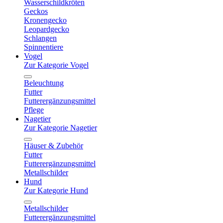
Wasserschildkröten
Geckos
Kronengecko
Leopardgecko
Schlangen
Spinnentiere
Vogel
Zur Kategorie Vogel
Beleuchtung
Futter
Futterergänzungsmittel
Pflege
Nagetier
Zur Kategorie Nagetier
Häuser & Zubehör
Futter
Futterergänzungsmittel
Metallschilder
Hund
Zur Kategorie Hund
Metallschilder
Futterergänzungsmittel