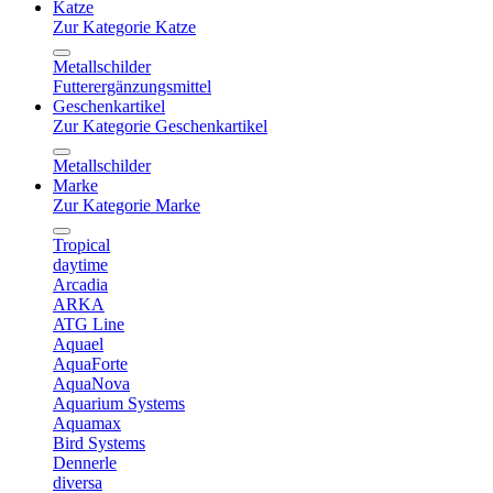
Katze
Zur Kategorie Katze
Metallschilder
Futterergänzungsmittel
Geschenkartikel
Zur Kategorie Geschenkartikel
Metallschilder
Marke
Zur Kategorie Marke
Tropical
daytime
Arcadia
ARKA
ATG Line
Aquael
AquaForte
AquaNova
Aquarium Systems
Aquamax
Bird Systems
Dennerle
diversa