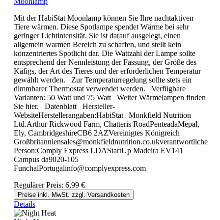
Moonlamp
Mit der HabiStat Moonlamp können Sie Ihre nachtaktiven
Tiere wärmen. Diese Spotlampe spendet Wärme bei sehr
geringer Lichtintensität. Sie ist darauf ausgelegt, einen
allgemein warmen Bereich zu schaffen, und stellt kein
konzentriertes Spotlicht dar. Die Wattzahl der Lampe sollte
entsprechend der Nennleistung der Fassung, der Größe des
Käfigs, der Art des Tieres und der erforderlichen Temperatur
gewählt werden. Zur Temperaturregelung sollte stets ein
dimmbarer Thermostat verwendet werden. Verfügbare
Varianten: 50 Watt und 75 Watt Weiter Wärmelampen finden
Sie hier. Datenblatt Hersteller-
WebsiteHerstellerangaben:HabiStat | Monkfield Nutrition
Ltd.Arthur Rickwood Farm, Chatteris RoadPenteadaMepal,
Ely, CambridgeshireCB6 2AZVereinigtes Königreich
Großbritanniensales@monkfieldnutrition.co.ukverantwortliche
Person:Comply Express LDAStartUp Madeira EV141
Campus da9020-105
FunchalPortugalinfo@complyexpress.com
Regulärer Preis:
6,99 €
Preise inkl. MwSt. zzgl. Versandkosten
Details