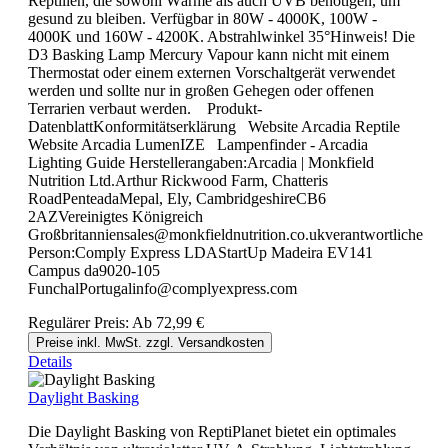
Reptilien, die sowohl Wärme als auch UVB benötigen, um
gesund zu bleiben. Verfügbar in 80W - 4000K, 100W -
4000K und 160W - 4200K. Abstrahlwinkel 35°Hinweis! Die
D3 Basking Lamp Mercury Vapour kann nicht mit einem
Thermostat oder einem externen Vorschaltgerät verwendet
werden und sollte nur in großen Gehegen oder offenen
Terrarien verbaut werden. Produkt-
DatenblattKonformitätserklärung Website Arcadia Reptile
Website Arcadia LumenIZE Lampenfinder - Arcadia
Lighting Guide Herstellerangaben:Arcadia | Monkfield
Nutrition Ltd.Arthur Rickwood Farm, Chatteris
RoadPenteadaMepal, Ely, CambridgeshireCB6
2AZVereinigtes Königreich
Großbritanniensales@monkfieldnutrition.co.ukverantwortliche
Person:Comply Express LDAStartUp Madeira EV141
Campus da9020-105
FunchalPortugalinfo@complyexpress.com
Regulärer Preis:
Ab
72,99 €
Preise inkl. MwSt. zzgl. Versandkosten
Details
Daylight Basking
Die Daylight Basking von ReptiPlanet bietet ein optimales