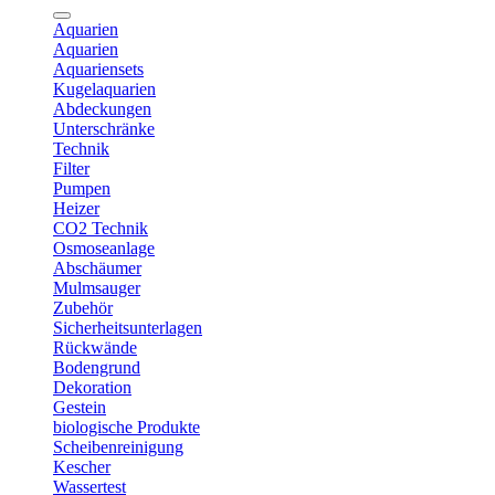
Aquarien
Aquarien
Aquariensets
Kugelaquarien
Abdeckungen
Unterschränke
Technik
Filter
Pumpen
Heizer
CO2 Technik
Osmoseanlage
Abschäumer
Mulmsauger
Zubehör
Sicherheitsunterlagen
Rückwände
Bodengrund
Dekoration
Gestein
biologische Produkte
Scheibenreinigung
Kescher
Wassertest