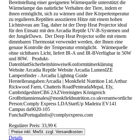
Bereitstellung einer geeigneten Wärmequelle unterstützt die
Wärmelampe das natürliche Verhalten der Tiere, indem er
ihnen ermöglicht, sich zu wärmen und ihre Körpertemperatur
zu regulieren.Reptilien assoziieren Hitze mit einem hohen
Lichtniveau am Tag, daher ist der Deep Heat Projector ideal
für den Einsatz mit den Arcadia Reptile UV-B-Systemen und
der JungleDawn. Der Deep Heat Projector sollte mit einem
dimmbaren Thermostat verwendet werden, der Ihnen eine
genaue Kontrolle der Temperatur ermöglicht. Wärmequelle
ohne sichtbares Licht, liefert IR-A und IR-BVerfügbar in 50W
und 80W. Produkt-
DatenblattSicherheitshinweiseKonformitätserklärung
Website Arcadia Reptile Website Arcadia LumenIZE
Lampenfinder - Arcadia Lighting Guide
Herstellerangaben:Arcadia | Monkfield Nutrition Ltd.Arthur
Rickwood Farm, Chatteris RoadPenteadaMepal, Ely,
CambridgeshireCB6 2AZVereinigtes Königreich
Großbritanniensales@monkfieldnutrition.co.ukverantwortliche
Person:Comply Express LDAStartUp Madeira EV141
Campus da9020-105
FunchalPortugalinfo@complyexpress.com
Regulärer Preis:
33,99 €
Preise inkl. MwSt. zzgl. Versandkosten
Details