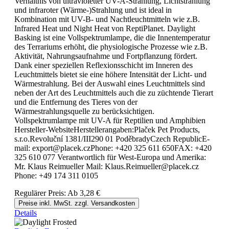
Verhältnis von ultravioletter UV-A-Strahlung, Lichtstrahlung
und infraroter (Wärme-)Strahlung und ist ideal in
Kombination mit UV-B- und Nachtleuchtmitteln wie z.B.
Infrared Heat und Night Heat von ReptiPlanet. Daylight
Basking ist eine Vollspektrumlampe, die die Innentemperatur
des Terrariums erhöht, die physiologische Prozesse wie z.B.
Aktivität, Nahrungsaufnahme und Fortpflanzung fördert.
Dank einer speziellen Reflexionsschicht im Inneren des
Leuchtmittels bietet sie eine höhere Intensität der Licht- und
Wärmestrahlung. Bei der Auswahl eines Leuchtmittels sind
neben der Art des Leuchtmittels auch die zu züchtende Tierart
und die Entfernung des Tieres von der
Wärmestrahlungsquelle zu berücksichtigen.
Vollspektrumlampe mit UV-A für Reptilien und Amphibien
Hersteller-WebsiteHerstellerangaben:Plaček Pet Products,
s.r.o.Revoluční 1381/III290 01 PoděbradyCzech RepublicE-
mail: export@placek.czPhone: +420 325 611 650FAX: +420
325 610 077 Verantwortlich für West-Europa und Amerika:
Mr. Klaus Reimueller Mail: Klaus.Reimueller@placek.cz
Phone: +49 174 311 0105
Regulärer Preis:
Ab
3,28 €
Preise inkl. MwSt. zzgl. Versandkosten
Details