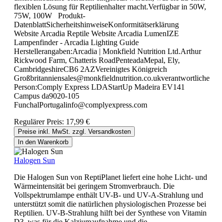
flexiblen Lösung für Reptilienhalter macht.Verfügbar in 50W,
75W, 100W Produkt-
DatenblattSicherheitshinweiseKonformitätserklärung
Website Arcadia Reptile Website Arcadia LumenIZE
Lampenfinder - Arcadia Lighting Guide
Herstellerangaben:Arcadia | Monkfield Nutrition Ltd.Arthur
Rickwood Farm, Chatteris RoadPenteadaMepal, Ely,
CambridgeshireCB6 2AZVereinigtes Königreich
Großbritanniensales@monkfieldnutrition.co.ukverantwortliche
Person:Comply Express LDAStartUp Madeira EV141
Campus da9020-105
FunchalPortugalinfo@complyexpress.com
Regulärer Preis:
17,99 €
Preise inkl. MwSt. zzgl. Versandkosten
In den Warenkorb
Halogen Sun
Die Halogen Sun von ReptiPlanet liefert eine hohe Licht- und
Wärmeintensität bei geringem Stromverbrauch. Die
Vollspektrumlampe enthält UV-B- und UV-A-Strahlung und
unterstützt somit die natürlichen physiologischen Prozesse bei
Reptilien. UV-B-Strahlung hilft bei der Synthese von Vitamin
D3, was für die Kalziumaufnahme und die