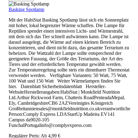
Basking Spotlamp
Mit der HabiStat Basking Spotlamp lässt sich ein Sonnenplatz
mit hoher, lokal begrenzter Wärme schaffen. Die Lampe für
Reptilien spendet einen intensiven Licht- und Wärmestrahl,
mit dem sich das Tier schnell aufwärmen kann. Die Lampe ist
darauf ausgelegt, die Wärme auf einen kleinen Bereich zu
konzentrieren, und dient nicht dazu, das gesamte Terrarium zu
beheizen. Die Wattzahl der Lampe sollte entsprechend der
geeigneten Fassung, der Größe des Terrariums, der Art des
Tieres und der erforderlichen Temperatur gewählt werden.
Zur Temperaturregelung sollte stets ein dimmbarer Thermostat
verwendet werden. Verfügbare Varianten: 50 Watt, 75 Watt,
100 Watt und 150 Watt Weiter Wärmelampen finden Sie
hier. Datenblatt Sicherheitsdatenblatt Hersteller-
WebsiteHerstellerangaben:HabiStat | Monkfield Nutrition
Ltd.Arthur Rickwood Farm, Chatteris RoadPenteadaMepal,
Ely, CambridgeshireCB6 2AZVereinigtes Königreich
Großbritanniensales@monkfieldnutrition.co.ukverantwortliche
Person:Comply Express LDAStartUp Madeira EV141
Campus da9020-105
FunchalPortugalinfo@complyexpress.com
Regulärer Preis:
Ab
4,99 €