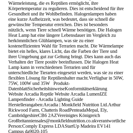
Wärmeleistung, die es Reptilien ermöglicht, ihre
Körpertemperatur zu regulieren. Dies ist entscheidend für ihre
Gesundheit und ihr Wohlbefinden. Halogenlampen haben
eine kurze Aufheizzeit, was bedeutet, dass sie schnell die
gewünschte Temperatur erreichen. Dies ist besonders
nützlich, wenn Tiere schnell Wärme benötigen. Die Halogen
Heat Lamp hat eine längere Lebensdauer im Vergleich zu
herkömmlichen Glühlampen, was sie zu einer
kosteneffizienten Wahl für Terrarien macht. Die Wärmelampe
bietet ein helles, klares Licht, das die Farben der Tiere und
ihrer Umgebung gut zur Geltung bringt. Dies kann auch das
Verhalten der Tiere positiv beeinflussen. Die Halogen Heat
Lamp kann in verschiedenen Terrarien und für
unterschiedliche Tierarten eingesetzt werden, was sie zu einer
flexiblen Lösung für Reptilienhalter macht.Verfügbar in 50W,
75W, 100W und 35W Produkt-
DatenblattSicherheitshinweiseKonformitätserklärung
Website Arcadia Reptile Website Arcadia LumenIZE
Lampenfinder - Arcadia Lighting Guide
Herstellerangaben:Arcadia | Monkfield Nutrition Ltd.Arthur
Rickwood Farm, Chatteris RoadPenteadaMepal, Ely,
CambridgeshireCB6 2AZVereinigtes Königreich
Großbritanniensales@monkfieldnutrition.co.ukverantwortliche
Person:Comply Express LDAStartUp Madeira EV141
Campus da9020-105