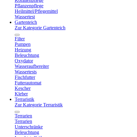
Korallenpflege
Pflanzenpflege
Heilmittel/Pflegemittel
Wassertest
Gartenteich
Zur Kategorie Gartenteich
Filter
Pumpen
Heizung
Beleuchtung
Oxydator
Wasseraufbereiter
Wassertests
Fischfutter
Futterautomat
Kescher
Kleber
Terraristik
Zur Kategorie Terraristik
Terrarien
Terrarien
Unterschränke
Beleuchtung