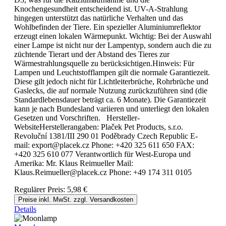
Knochengesundheit entscheidend ist. UV-A-Strahlung
hingegen unterstützt das natürliche Verhalten und das
Wohlbefinden der Tiere. Ein spezieller Aluminiumreflektor
erzeugt einen lokalen Wärmepunkt. Wichtig: Bei der Auswahl
einer Lampe ist nicht nur der Lampentyp, sondern auch die zu
züchtende Tierart und der Abstand des Tieres zur
Wärmestrahlungsquelle zu berücksichtigen.Hinweis: Für
Lampen und Leuchtstofflampen gilt die normale Garantiezeit.
Diese gilt jedoch nicht für Lichtleiterbrüche, Rohrbrüche und
Gaslecks, die auf normale Nutzung zurückzuführen sind (die
Standardlebensdauer beträgt ca. 6 Monate). Die Garantiezeit
kann je nach Bundesland variieren und unterliegt den lokalen
Gesetzen und Vorschriften. Hersteller-
WebsiteHerstellerangaben: Plaček Pet Products, s.r.o.
Revoluční 1381/III 290 01 Poděbrady Czech Republic E-
mail: export@placek.cz Phone: +420 325 611 650 FAX:
+420 325 610 077 Verantwortlich für West-Europa und
Amerika: Mr. Klaus Reimueller Mail:
Klaus.Reimueller@placek.cz Phone: +49 174 311 0105
Regulärer Preis:
5,98 €
Preise inkl. MwSt. zzgl. Versandkosten
Details