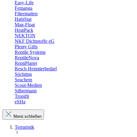
Easy-Life
Femanga
Filtermatten
HabiStat
Mag-Float
HeatPack
NEKTON
NKF Dichtstoffe eG
Plenty Gifts
Reptile Systems
ReptileNova
ReptiPlanet
Resch Heimtierbedarf
Söchting
Seachem
Scout-Medien
Silbermann
Tropifit
eSHa
Menü schließen
Terraristik