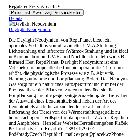
Regulärer Preis:
Ab
3,48 €
Preise inkl. MwSt. zzgl. Versandkosten
Details
Daylight Neodymium
Die Daylight Neodymium von ReptiPlanet bietet ein
optimales Verhältnis von ultravioletter UV-A-Strahlung,
Lichtstrahlung und infraroter (Wärme-)Strahlung und ist ideal
in Kombination mit UV-B- und Nachtleuchtmitteln wie z.B.
Infrared Heat ReptiPlanet. Daylight Neodymium ist eine
Vollspektrumlampe, die die Innentemperatur des Terrariums
erhöht, die physiologische Prozesse wie z.B. Aktivität,
Nahrungsaufnahme und Fortpflanzung fördert. Das Neodym-
Gas sorgt für ein natürliches Farbspektrum und hilft bei der
Photosynthese der Pflanzen. Zudem unterstützt sie die
Fortpflanzung und die gegenseitige Anziehung der Tiere. Bei
der Auswahl eines Leuchtmittels sind neben der Art des
Leuchtmittels auch die zu züchtende Tierart und die
Entfernung des Tieres von der Wärmestrahlungsquelle zu
berücksichtigen. Vollspektrumlampe mit UV-A für Reptilien
und Amphibien Hersteller-WebsiteHerstellerangaben:Plaček
Pet Products, s.r.o.Revoluční 1381/III290 01
PoděbradyCzech RepublicE-mail: export@placek.czPhone: