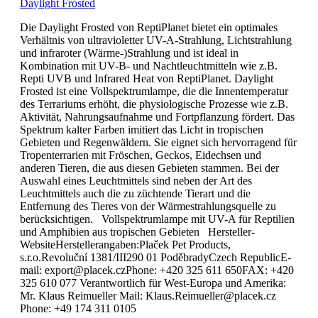
Daylight Frosted
Die Daylight Frosted von ReptiPlanet bietet ein optimales
Verhältnis von ultravioletter UV-A-Strahlung, Lichtstrahlung
und infraroter (Wärme-)Strahlung und ist ideal in
Kombination mit UV-B- und Nachtleuchtmitteln wie z.B.
Repti UVB und Infrared Heat von ReptiPlanet. Daylight
Frosted ist eine Vollspektrumlampe, die die Innentemperatur
des Terrariums erhöht, die physiologische Prozesse wie z.B.
Aktivität, Nahrungsaufnahme und Fortpflanzung fördert. Das
Spektrum kalter Farben imitiert das Licht in tropischen
Gebieten und Regenwäldern. Sie eignet sich hervorragend für
Tropenterrarien mit Fröschen, Geckos, Eidechsen und
anderen Tieren, die aus diesen Gebieten stammen. Bei der
Auswahl eines Leuchtmittels sind neben der Art des
Leuchtmittels auch die zu züchtende Tierart und die
Entfernung des Tieres von der Wärmestrahlungsquelle zu
berücksichtigen. Vollspektrumlampe mit UV-A für Reptilien
und Amphibien aus tropischen Gebieten Hersteller-
WebsiteHerstellerangaben:Plaček Pet Products,
s.r.o.Revoluční 1381/III290 01 PoděbradyCzech RepublicE-
mail: export@placek.czPhone: +420 325 611 650FAX: +420
325 610 077 Verantwortlich für West-Europa und Amerika:
Mr. Klaus Reimueller Mail: Klaus.Reimueller@placek.cz
Phone: +49 174 311 0105