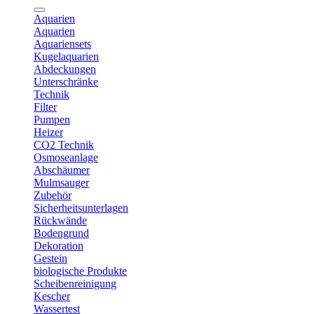
Aquarien
Aquarien
Aquariensets
Kugelaquarien
Abdeckungen
Unterschränke
Technik
Filter
Pumpen
Heizer
CO2 Technik
Osmoseanlage
Abschäumer
Mulmsauger
Zubehör
Sicherheitsunterlagen
Rückwände
Bodengrund
Dekoration
Gestein
biologische Produkte
Scheibenreinigung
Kescher
Wassertest