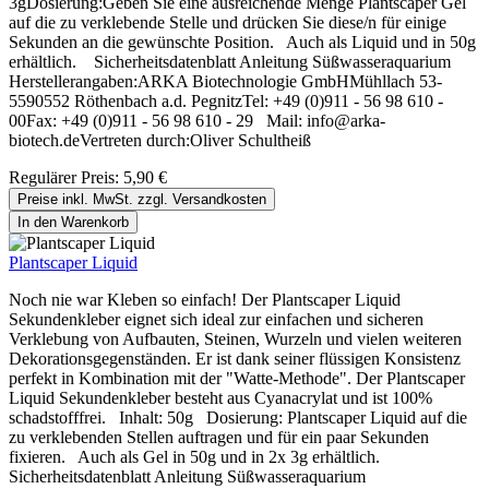
3gDosierung:Geben Sie eine ausreichende Menge Plantscaper Gel
auf die zu verklebende Stelle und drücken Sie diese/n für einige
Sekunden an die gewünschte Position. Auch als Liquid und in 50g
erhältlich. Sicherheitsdatenblatt Anleitung Süßwasseraquarium
Herstellerangaben:ARKA Biotechnologie GmbHMühllach 53-
5590552 Röthenbach a.d. PegnitzTel: +49 (0)911 - 56 98 610 -
00Fax: +49 (0)911 - 56 98 610 - 29 Mail: info@arka-
biotech.deVertreten durch:Oliver Schultheiß
Regulärer Preis:
5,90 €
Preise inkl. MwSt. zzgl. Versandkosten
In den Warenkorb
Plantscaper Liquid
Noch nie war Kleben so einfach! Der Plantscaper Liquid
Sekundenkleber eignet sich ideal zur einfachen und sicheren
Verklebung von Aufbauten, Steinen, Wurzeln und vielen weiteren
Dekorationsgegenständen. Er ist dank seiner flüssigen Konsistenz
perfekt in Kombination mit der "Watte-Methode". Der Plantscaper
Liquid Sekundenkleber besteht aus Cyanacrylat und ist 100%
schadstofffrei. Inhalt: 50g Dosierung: Plantscaper Liquid auf die
zu verklebenden Stellen auftragen und für ein paar Sekunden
fixieren. Auch als Gel in 50g und in 2x 3g erhältlich.
Sicherheitsdatenblatt Anleitung Süßwasseraquarium