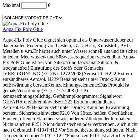
Maximal
€
Aqua-Fix Poly Glue
Aqua-Fix Poly Glue eignet sich optimal als Unterwasserkleber zur
dauerhaften Fixierung von Gestein, Glas, Holz, Kunststoff, PVC,
Metallen u.v.m.Er härtet auch unter Wasser schnell aus und ist sicher
in jedem Meerwasser- und Süßwasseraquarium verwendbar. Aqua-
Fix Poly Glue ist frei von Silikon und Isocyanat.Silikon- &
isocyanatfrei! Einstufung des Stoffs oder Gemischs
[VERORDNUNG (EG) Nr. 1272/2008]Aerosol 1: H222 Extrem
entzündbares Aerosol. H229 Behälter steht unter Druck: Kann
beiErwärmung berstenKennzeichnungselemente:Das Produkt ist
gemäß Verordnung (EG) 1272/2008 (CLP)
kennzeichnungspflichtig. Gefahrenpiktogramme: Signalwort
GEFAHR Gefahrenhinweise:H222 Extrem entzündbares
Aerosol.H229 Behälter steht unter Druck: Kann bei Erwärmung
bersten. Sicherheitshinweise:P210 Von Hitze, heißen Oberflächen,
Funken, offenen Flammen sowie anderen Zündquellenfernhalten.
Nicht rauchen.P251 Nicht durchstechen oder verbrennen, auch nicht
nach Gebrauch.P410+P412 Vor Sonnenbestrahlung schützen. Nicht
Temperaturen über 50 °C / 122 °Faussetzen.P101 Ist ärztlicher Rat