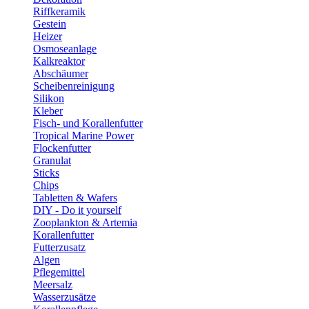
Riffkeramik
Gestein
Heizer
Osmoseanlage
Kalkreaktor
Abschäumer
Scheibenreinigung
Silikon
Kleber
Fisch- und Korallenfutter
Tropical Marine Power
Flockenfutter
Granulat
Sticks
Chips
Tabletten & Wafers
DIY - Do it yourself
Zooplankton & Artemia
Korallenfutter
Futterzusatz
Algen
Pflegemittel
Meersalz
Wasserzusätze