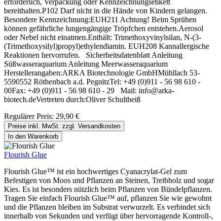
erforderlich, Verpackung oder Kennzeichnungsetikett
bereithalten.P102 Darf nicht in die Hände von Kindern gelangen.
Besondere Kennzeichnung:EUH211 Achtung! Beim Sprühen
können gefährliche lungengängige Tröpfchen entstehen.Aerosol
oder Nebel nicht einatmen.Enthält: Trimethoxyvinylsilan, N-(3-
(Trimethoxysilyl)propyl)ethylendiamin. EUH208 Kannallergische
Reaktionen hervorrufen. Sicherheitsdatenblatt Anleitung
Süßwasseraquarium Anleitung Meerwasseraquarium
Herstellerangaben:ARKA Biotechnologie GmbHMühllach 53-
5590552 Röthenbach a.d. PegnitzTel: +49 (0)911 - 56 98 610 -
00Fax: +49 (0)911 - 56 98 610 - 29 Mail: info@arka-
biotech.deVertreten durch:Oliver Schultheiß
Regulärer Preis:
29,90 €
Preise inkl. MwSt. zzgl. Versandkosten
In den Warenkorb
Flourish Glue
Flourish Glue™ ist ein hochwertiges Cyanacrylat-Gel zum
Befestigen von Moos und Pflanzen an Steinen, Treibholz und sogar
Kies. Es ist besonders nützlich beim Pflanzen von Bündelpflanzen.
Tragen Sie einfach Flourish Glue™ auf, pflanzen Sie wie gewohnt
und die Pflanzen bleiben im Substrat verwurzelt. Es verbindet sich
innerhalb von Sekunden und verfügt über hervorragende Kontroll-,