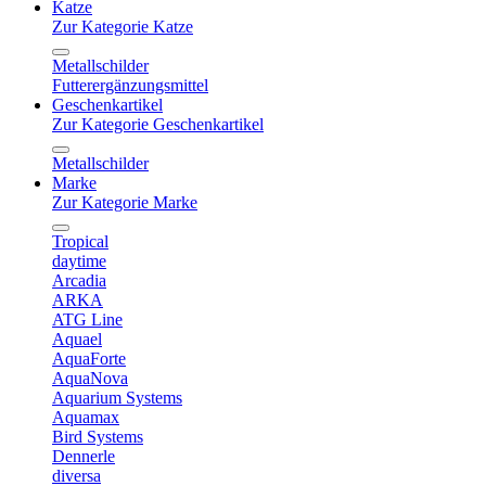
Katze
Zur Kategorie Katze
Metallschilder
Futterergänzungsmittel
Geschenkartikel
Zur Kategorie Geschenkartikel
Metallschilder
Marke
Zur Kategorie Marke
Tropical
daytime
Arcadia
ARKA
ATG Line
Aquael
AquaForte
AquaNova
Aquarium Systems
Aquamax
Bird Systems
Dennerle
diversa