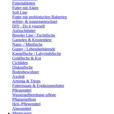
Futtertabletten
Futter mit Algen
Soft Line
Futter mit probiotischen Bakterien
gefrier- & sonnengetrocknet
DIY - Do it yourself
Aufzuchtfutter
Breeder Line / Zuchtfische
Garnelen & Krustentiere
Nano- / Minifische
Guppy / Lebendgebärende
Kampffische / Labyrinthfische
Goldfische & Koi
Cichliden
Diskusfische
Bodenbewohner
Axolotl
Artemia & Triops
Futterzusatz & Ergänzungsfutter
Pflegemittel
Wasseraufbereitung/-pflege
Pflanzenpflege
Heil-/Pflegemittel
Algenmittel
Meerwasser