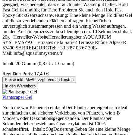
geeignet, was bedeutet, dass er auch unter Wasser gut haftet. Hold
Fast Gel ist ungiftig für Tiere!Probieren Sie auch den Hold Fast
Epoxy StickGebrauchsanweisung: Eine kleine Menge HoldFast Gel
auf die zu verklebenden Flächen auftragen. Klebeflächen
unverzüglich zusammenpressen und ein wenig Wasser auftragen,
um den Aushärteprozess zu beschleunigen (ca. 10 Sekunden).Inhalt:
20g Hersteller-WebsiteHerstellerangaben:AQUARIUM
SYSTEMSZAC Terrasses de la Sarre2 Terrasse Rhône-AlpesFR-
57400 SARREBOURGTel: +33 3 87 03 67 30E-
Mail: info@aquariumsystems.fr
Inhalt:
20 Gramm
(0,87 € / 1 Gramm)
Regulärer Preis:
17,49 €
Preise inkl. MwSt. zzgl. Versandkosten
In den Warenkorb
Plantscaper Gel
Noch nie war Kleben so einfach!Der Plantscaper eigent sich ideal
zur einfachen und sicheren Verklebung von Pflanzen, wie z.B
Moosen, oder Dekorationsgegenständen. Der Plantscaper
Sekundenkleber besteht aus Cyanacrylat und ist 100%
schadstofffrei. Inhalt: 50gDosierung:Geben Sie eine kleine Menge
Plantscaper auf die entsprechende Stelle der zu klebenden Pflanze.