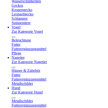
Wasserschildkröten
Geckos
Kronengecko
Leopardgecko
Schlangen
Spinnentiere
Vogel
Zur Kategorie Vogel
Beleuchtung
Futter
Futterergänzungsmittel
Pflege
Nagetier
Zur Kategorie Nagetier
Häuser & Zubehör
Futter
Futterergänzungsmittel
Metallschilder
Hund
Zur Kategorie Hund
Metallschilder
Futterergänzungsmittel