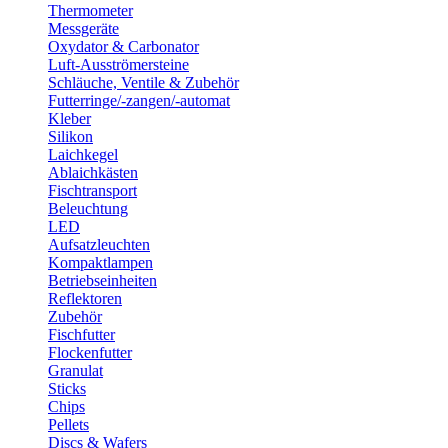
Thermometer
Messgeräte
Oxydator & Carbonator
Luft-Ausströmersteine
Schläuche, Ventile & Zubehör
Futterringe/-zangen/-automat
Kleber
Silikon
Laichkegel
Ablaichkästen
Fischtransport
Beleuchtung
LED
Aufsatzleuchten
Kompaktlampen
Betriebseinheiten
Reflektoren
Zubehör
Fischfutter
Flockenfutter
Granulat
Sticks
Chips
Pellets
Discs & Wafers