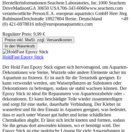
Herstellerinformationen:Seachem Laboratories, Inc.1000 Seachem
DriveMadisonGA 30650 USA706-343-6060www.seachem.com
verantwortliche Person:E.A. european aquaristics GmbH Herr Jörg
BuhlmannDeichstraße 18927804 Berne, Deutschland +49
(0) 421-6978816 info@europeanaquaristics.com
Regulärer Preis:
9,99 €
Preise inkl. MwSt. zzgl. Versandkosten
In den Warenkorb
HoldFast Epoxy Stick
Der Hold Fast Epoxy Stick eignet sich hervorragend, um Aquarien-
Dekorationen wie Steine, Wurzeln oder andere Elemente sicher im
Aquarium zu fixieren. Er ist auch für die Terraristik geeignet. Er
kann verwendet werden, um Wasserpflanzen an Substraten oder
Dekorationen zu befestigen, sodass sie stabil wachsen können. Der
Epoxy Stick ist ideal für Reparaturen von Aquarienzubehör oder -
dekorationen. Er kann beschädigte Teile wieder zusammenfügen
und sorgt für eine starke, dauerhafte Verbindung. Der Kleber ist
wasserfest und für den Einsatz in Aquarien geeignet, was bedeutet,
dass er auch unter Wasser gut haftet und keine schädlichen
Chemikalien abgibt. Er lässt sich leicht kneten und formen, sodass
Sie ihn genau dort anwenden können, wo er benötigt wird. Der
Epoxy Stick ist eine praktische Lösung für viele Anwendungen in