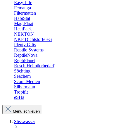
Easy-Life
Femanga
Filtermatten
HabiStat
Mag-Float
HeatPack
NEKTON
NKF Dichtstoffe eG
Plenty Gifts
Reptile Systems
ReptileNova
ReptiPlanet
Resch Heimtierbedarf
Söchting
Seachem
Scout-Medien
Silbermann
Tropifit
eSHa
Menü schließen
Süsswasser