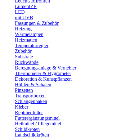
Leuchtstoffröhren
LumenIZE
LED
mit UVB
Fassungen & Zubehör
Heizung
Wärmelampen
Heizmatten
Temperaturregler
Zubehör
Substrate
Rückwände
Beregnungsanlage & Vernebler
Thermometer & Hygrometer
Dekoration & Kunstpflanzen
Höhlen & Schalen
Pinzetten
Transportboxen
Schlangenhaken
Kleber
Reptilienfutter
Futterergänzungsmittel
Heilmittel / Pflegemittel
Schildkröten
Landschildkröten