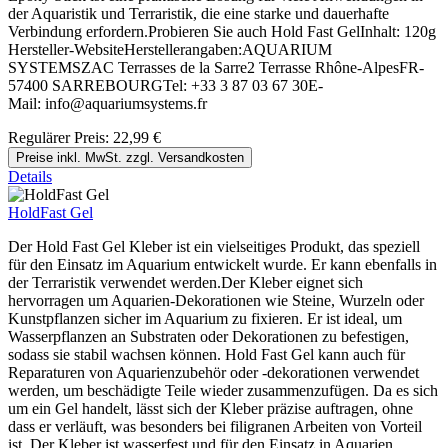
der Aquaristik und Terraristik, die eine starke und dauerhafte
Verbindung erfordern.Probieren Sie auch Hold Fast GelInhalt: 120g
Hersteller-WebsiteHerstellerangaben:AQUARIUM
SYSTEMSZAC Terrasses de la Sarre2 Terrasse Rhône-AlpesFR-
57400 SARREBOURGTel: +33 3 87 03 67 30E-
Mail: info@aquariumsystems.fr
Regulärer Preis:
22,99 €
Preise inkl. MwSt. zzgl. Versandkosten
Details
HoldFast Gel
Der Hold Fast Gel Kleber ist ein vielseitiges Produkt, das speziell
für den Einsatz im Aquarium entwickelt wurde. Er kann ebenfalls in
der Terraristik verwendet werden.Der Kleber eignet sich
hervorragen um Aquarien-Dekorationen wie Steine, Wurzeln oder
Kunstpflanzen sicher im Aquarium zu fixieren. Er ist ideal, um
Wasserpflanzen an Substraten oder Dekorationen zu befestigen,
sodass sie stabil wachsen können. Hold Fast Gel kann auch für
Reparaturen von Aquarienzubehör oder -dekorationen verwendet
werden, um beschädigte Teile wieder zusammenzufügen. Da es sich
um ein Gel handelt, lässt sich der Kleber präzise auftragen, ohne
dass er verläuft, was besonders bei filigranen Arbeiten von Vorteil
ist. Der Kleber ist wasserfest und für den Einsatz in Aquarien