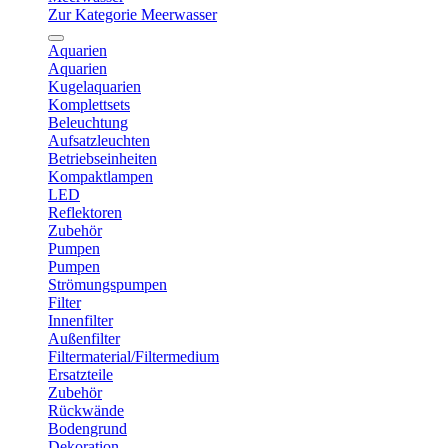
Zur Kategorie Meerwasser
Aquarien
Aquarien
Kugelaquarien
Komplettsets
Beleuchtung
Aufsatzleuchten
Betriebseinheiten
Kompaktlampen
LED
Reflektoren
Zubehör
Pumpen
Pumpen
Strömungspumpen
Filter
Innenfilter
Außenfilter
Filtermaterial/Filtermedium
Ersatzteile
Zubehör
Rückwände
Bodengrund
Dekoration