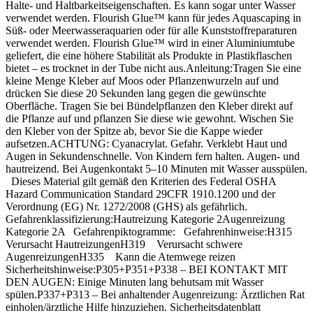
Halte- und Haltbarkeitseigenschaften. Es kann sogar unter Wasser
verwendet werden. Flourish Glue™ kann für jedes Aquascaping in
Süß- oder Meerwasseraquarien oder für alle Kunststoffreparaturen
verwendet werden. Flourish Glue™ wird in einer Aluminiumtube
geliefert, die eine höhere Stabilität als Produkte in Plastikflaschen
bietet – es trocknet in der Tube nicht aus.Anleitung:Tragen Sie eine
kleine Menge Kleber auf Moos oder Pflanzenwurzeln auf und
drücken Sie diese 20 Sekunden lang gegen die gewünschte
Oberfläche. Tragen Sie bei Bündelpflanzen den Kleber direkt auf
die Pflanze auf und pflanzen Sie diese wie gewohnt. Wischen Sie
den Kleber von der Spitze ab, bevor Sie die Kappe wieder
aufsetzen.ACHTUNG: Cyanacrylat. Gefahr. Verklebt Haut und
Augen in Sekundenschnelle. Von Kindern fern halten. Augen- und
hautreizend. Bei Augenkontakt 5–10 Minuten mit Wasser ausspülen.
Dieses Material gilt gemäß den Kriterien des Federal OSHA
Hazard Communication Standard 29CFR 1910.1200 und der
Verordnung (EG) Nr. 1272/2008 (GHS) als gefährlich.
Gefahrenklassifizierung:Hautreizung Kategorie 2Augenreizung
Kategorie 2A Gefahrenpiktogramme: Gefahrenhinweise:H315
Verursacht HautreizungenH319 Verursacht schwere
AugenreizungenH335 Kann die Atemwege reizen
Sicherheitshinweise:P305+P351+P338 – BEI KONTAKT MIT
DEN AUGEN: Einige Minuten lang behutsam mit Wasser
spülen.P337+P313 – Bei anhaltender Augenreizung: Ärztlichen Rat
einholen/ärztliche Hilfe hinzuziehen. Sicherheitsdatenblatt