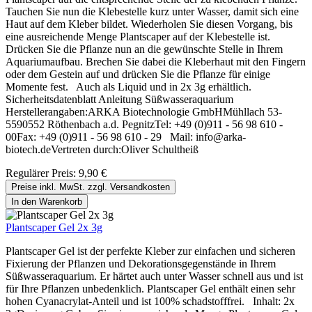
Tauchen Sie nun die Klebestelle kurz unter Wasser, damit sich eine
Haut auf dem Kleber bildet. Wiederholen Sie diesen Vorgang, bis
eine ausreichende Menge Plantscaper auf der Klebestelle ist.
Drücken Sie die Pflanze nun an die gewünschte Stelle in Ihrem
Aquariumaufbau. Brechen Sie dabei die Kleberhaut mit den Fingern
oder dem Gestein auf und drücken Sie die Pflanze für einige
Momente fest. Auch als Liquid und in 2x 3g erhältlich.
Sicherheitsdatenblatt Anleitung Süßwasseraquarium
Herstellerangaben:ARKA Biotechnologie GmbHMühllach 53-
5590552 Röthenbach a.d. PegnitzTel: +49 (0)911 - 56 98 610 -
00Fax: +49 (0)911 - 56 98 610 - 29 Mail: info@arka-
biotech.deVertreten durch:Oliver Schultheiß
Regulärer Preis:
9,90 €
Preise inkl. MwSt. zzgl. Versandkosten
In den Warenkorb
Plantscaper Gel 2x 3g
Plantscaper Gel ist der perfekte Kleber zur einfachen und sicheren
Fixierung der Pflanzen und Dekorationsgegenstände in Ihrem
Süßwasseraquarium. Er härtet auch unter Wasser schnell aus und ist
für Ihre Pflanzen unbedenklich. Plantscaper Gel enthält einen sehr
hohen Cyanacrylat-Anteil und ist 100% schadstofffrei. Inhalt: 2x