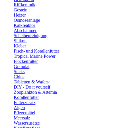
Riffkeramik
Gestein
Heizer
Osmoseanlage
Kalkreaktor
Abschäumer
Scheibenreinigung
Silikon
Kleber
Fisch- und Korallenfutter
Tropical Marine Power
Flockenfutter
Granulat
Sticks
Chips
Tabletten & Wafers
DIY - Do it yourself
Zooplankton & Artemia
Korallenfutter
Futterzusatz
Algen
Pflegemittel
Meersalz
Wasserzusätze