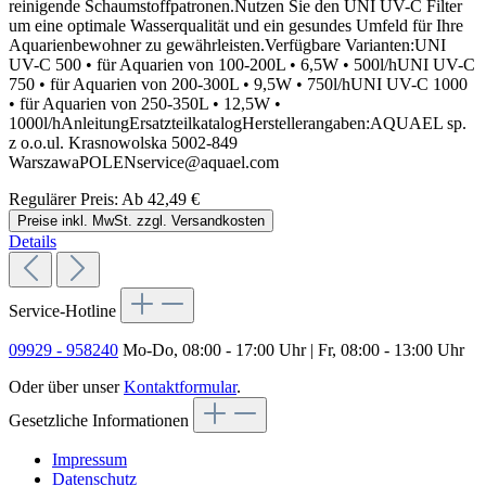
reinigende Schaumstoffpatronen.Nutzen Sie den UNI UV-C Filter
um eine optimale Wasserqualität und ein gesundes Umfeld für Ihre
Aquarienbewohner zu gewährleisten.Verfügbare Varianten:UNI
UV-C 500 • für Aquarien von 100-200L • 6,5W • 500l/hUNI UV-C
750 • für Aquarien von 200-300L • 9,5W • 750l/hUNI UV-C 1000
• für Aquarien von 250-350L • 12,5W •
1000l/hAnleitungErsatzteilkatalogHerstellerangaben:AQUAEL sp.
z o.o.ul. Krasnowolska 5002-849
WarszawaPOLENservice@aquael.com
Regulärer Preis:
Ab
42,49 €
Preise inkl. MwSt. zzgl. Versandkosten
Details
Service-Hotline
09929 - 958240
Mo-Do, 08:00 - 17:00 Uhr | Fr, 08:00 - 13:00 Uhr
Oder über unser
Kontaktformular
.
Gesetzliche Informationen
Impressum
Datenschutz