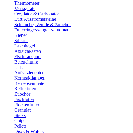
Thermometer
Messgeräte
Oxydator & Carbonator
Luft-Ausströmersteine
Schläuche, Ventile & Zubehör
Futterringe/-zangen/-automat
Kleber
Silikon
Laichkegel
Ablaichkästen
Fischtransport
Beleuchtung
LED
Aufsatzleuchten
Kompaktlampen
Betriebseinheiten
Reflektoren
Zubehör
Fischfutter
Flockenfutter
Granulat
Sticks
Chips
Pellets
Discs & Wafers