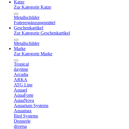
Katze
Zur Kategorie Katze
Metallschilder
Futterergänzungsmittel
Geschenkartikel
Zur Kategorie Geschenkartikel
Metallschilder
Marke
Zur Kategorie Marke
Tropical
daytime
Arcadia
ARKA
ATG Line
Aquael
AquaForte
AquaNova
Aquarium Systems
Aquamax
Bird Systems
Dennerle
diversa