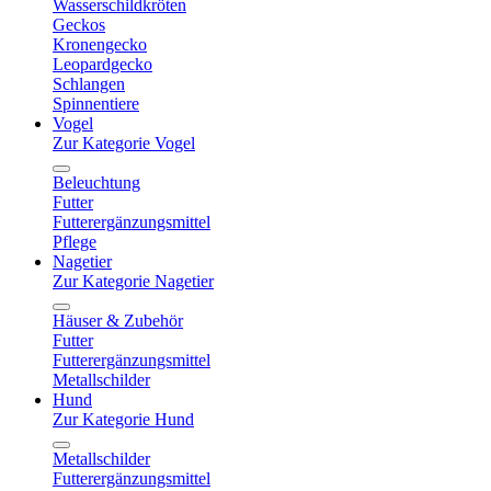
Wasserschildkröten
Geckos
Kronengecko
Leopardgecko
Schlangen
Spinnentiere
Vogel
Zur Kategorie Vogel
Beleuchtung
Futter
Futterergänzungsmittel
Pflege
Nagetier
Zur Kategorie Nagetier
Häuser & Zubehör
Futter
Futterergänzungsmittel
Metallschilder
Hund
Zur Kategorie Hund
Metallschilder
Futterergänzungsmittel