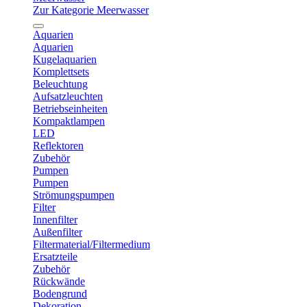
Zur Kategorie Meerwasser
Aquarien
Aquarien
Kugelaquarien
Komplettsets
Beleuchtung
Aufsatzleuchten
Betriebseinheiten
Kompaktlampen
LED
Reflektoren
Zubehör
Pumpen
Pumpen
Strömungspumpen
Filter
Innenfilter
Außenfilter
Filtermaterial/Filtermedium
Ersatzteile
Zubehör
Rückwände
Bodengrund
Dekoration