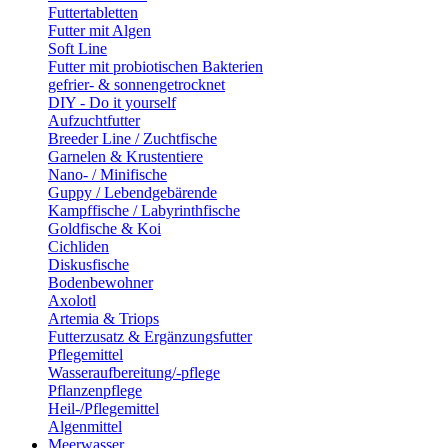
Futtertabletten
Futter mit Algen
Soft Line
Futter mit probiotischen Bakterien
gefrier- & sonnengetrocknet
DIY - Do it yourself
Aufzuchtfutter
Breeder Line / Zuchtfische
Garnelen & Krustentiere
Nano- / Minifische
Guppy / Lebendgebärende
Kampffische / Labyrinthfische
Goldfische & Koi
Cichliden
Diskusfische
Bodenbewohner
Axolotl
Artemia & Triops
Futterzusatz & Ergänzungsfutter
Pflegemittel
Wasseraufbereitung/-pflege
Pflanzenpflege
Heil-/Pflegemittel
Algenmittel
Meerwasser