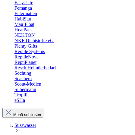
Easy-Life
Femanga
Filtermatten
HabiStat
Mag-Float
HeatPack
NEKTON
NKF Dichtstoffe eG
Plenty Gifts
Reptile Systems
ReptileNova
ReptiPlanet
Resch Heimtierbedarf
Söchting
Seachem
Scout-Medien
Silbermann
Tropifit
eSHa
Menü schließen
Süsswasser