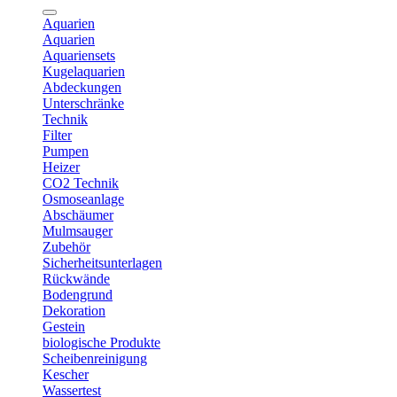
Aquarien
Aquarien
Aquariensets
Kugelaquarien
Abdeckungen
Unterschränke
Technik
Filter
Pumpen
Heizer
CO2 Technik
Osmoseanlage
Abschäumer
Mulmsauger
Zubehör
Sicherheitsunterlagen
Rückwände
Bodengrund
Dekoration
Gestein
biologische Produkte
Scheibenreinigung
Kescher
Wassertest