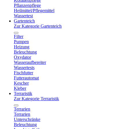
Korallenpflege
Pflanzenpflege
Heilmittel/Pflegemittel
Wassertest
Gartenteich
Zur Kategorie Gartenteich
Filter
Pumpen
Heizung
Beleuchtung
Oxydator
Wasseraufbereiter
Wassertests
Fischfutter
Futterautomat
Kescher
Kleber
Terraristik
Zur Kategorie Terraristik
Terrarien
Terrarien
Unterschränke
Beleuchtung