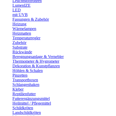
Leuchtstoffröhren
LumenIZE
LED
mit UVB
Fassungen & Zubehör
Heizung
Wärmelampen
Heizmatten
Temperaturregler
Zubehör
Substrate
Rückwände
Beregnungsanlage & Vernebler
Thermometer & Hygrometer
Dekoration & Kunstpflanzen
Höhlen & Schalen
Pinzetten
Transportboxen
Schlangenhaken
Kleber
Reptilienfutter
Futterergänzungsmittel
Heilmittel / Pflegemittel
Schildkröten
Landschildkröten