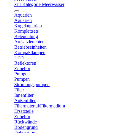
Zur Kategorie Meerwasser
Aquarien
Aquarien
Kugelaquarien
Komplettsets
Beleuchtung
Aufsatzleuchten
Betriebseinheiten
Kompaktlampen
LED
Reflektoren
Zubehör
Pumpen
Pumpen
Strömungspumpen
Filter
Innenfilter
Außenfilter
Filtermaterial/Filtermedium
Ersatzteile
Zubehör
Rückwände
Bodengrund
Dekoration