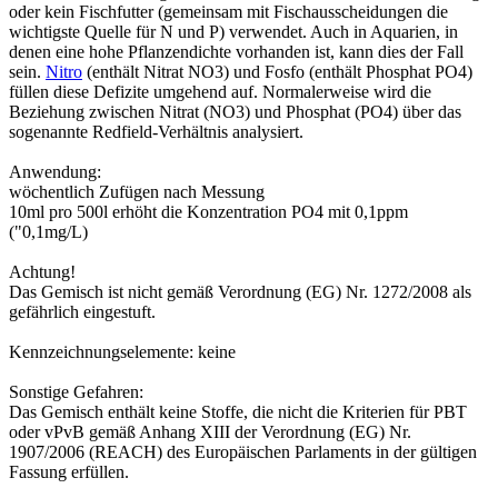
oder kein Fischfutter (gemeinsam mit Fischausscheidungen die
wichtigste Quelle für N und P) verwendet. Auch in Aquarien, in
denen eine hohe Pflanzendichte vorhanden ist, kann dies der Fall
sein.
Nitro
(enthält Nitrat NO3) und Fosfo (enthält Phosphat PO4)
füllen diese Defizite umgehend auf. Normalerweise wird die
Beziehung zwischen Nitrat (NO3) und Phosphat (PO4) über das
sogenannte Redfield-Verhältnis analysiert.
Anwendung:
wöchentlich Zufügen nach Messung
10ml pro 500l erhöht die Konzentration PO4 mit 0,1ppm
("0,1mg/L)
Achtung!
Das Gemisch ist nicht gemäß Verordnung (EG) Nr. 1272/2008 als
gefährlich eingestuft.
Kennzeichnungselemente: keine
Sonstige Gefahren:
Das Gemisch enthält keine Stoffe, die nicht die Kriterien für PBT
oder vPvB gemäß Anhang XIII der Verordnung (EG) Nr.
1907/2006 (REACH) des Europäischen Parlaments in der gültigen
Fassung erfüllen.