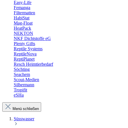
Easy-Life
Femanga
Filtermatten
HabiStat
Mag-Float
HeatPack
NEKTON
NKF Dichtstoffe eG
Plenty Gifts
Reptile Systems
ReptileNova
ReptiPlanet
Resch Heimtierbedarf
Söchting
Seachem
Scout-Medien
Silbermann
Tropifit
eSHa
Menü schließen
Süsswasser