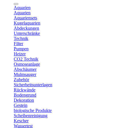
Aquarien
Aquarien
Aquariensets
Kugelaquarien
Abdeckungen
Unterschränke
Technik
Filter
Pumpen
Heizer
CO2 Technik
Osmoseanlage
Abschäumer
Mulmsauger
Zubehör
Sicherheitsunterlagen
Rückwände
Bodengrund
Dekoration
Gestein
biologische Produkte
Scheibenreinigung
Kescher
Wassertest