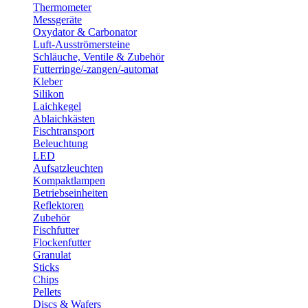
Thermometer
Messgeräte
Oxydator & Carbonator
Luft-Ausströmersteine
Schläuche, Ventile & Zubehör
Futterringe/-zangen/-automat
Kleber
Silikon
Laichkegel
Ablaichkästen
Fischtransport
Beleuchtung
LED
Aufsatzleuchten
Kompaktlampen
Betriebseinheiten
Reflektoren
Zubehör
Fischfutter
Flockenfutter
Granulat
Sticks
Chips
Pellets
Discs & Wafers