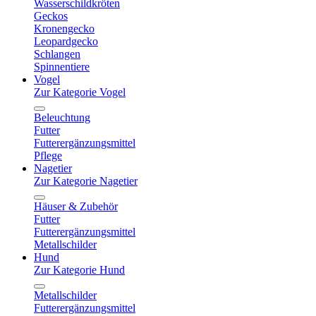
Wasserschildkröten
Geckos
Kronengecko
Leopardgecko
Schlangen
Spinnentiere
Vogel
Zur Kategorie Vogel
Beleuchtung
Futter
Futterergänzungsmittel
Pflege
Nagetier
Zur Kategorie Nagetier
Häuser & Zubehör
Futter
Futterergänzungsmittel
Metallschilder
Hund
Zur Kategorie Hund
Metallschilder
Futterergänzungsmittel