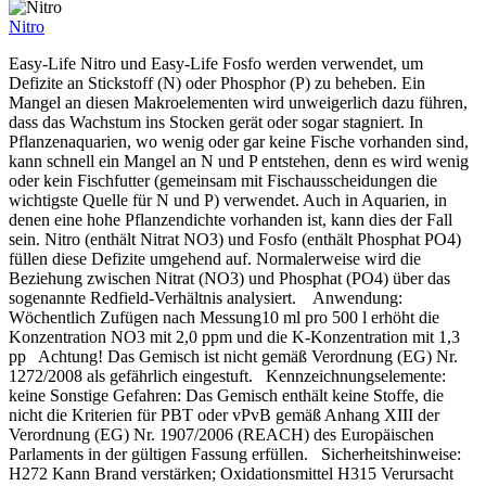
Nitro
Easy-Life Nitro und Easy-Life Fosfo werden verwendet, um
Defizite an Stickstoff (N) oder Phosphor (P) zu beheben. Ein
Mangel an diesen Makroelementen wird unweigerlich dazu führen,
dass das Wachstum ins Stocken gerät oder sogar stagniert. In
Pflanzenaquarien, wo wenig oder gar keine Fische vorhanden sind,
kann schnell ein Mangel an N und P entstehen, denn es wird wenig
oder kein Fischfutter (gemeinsam mit Fischausscheidungen die
wichtigste Quelle für N und P) verwendet. Auch in Aquarien, in
denen eine hohe Pflanzendichte vorhanden ist, kann dies der Fall
sein. Nitro (enthält Nitrat NO3) und Fosfo (enthält Phosphat PO4)
füllen diese Defizite umgehend auf. Normalerweise wird die
Beziehung zwischen Nitrat (NO3) und Phosphat (PO4) über das
sogenannte Redfield-Verhältnis analysiert. Anwendung:
Wöchentlich Zufügen nach Messung10 ml pro 500 l erhöht die
Konzentration NO3 mit 2,0 ppm und die K-Konzentration mit 1,3
pp Achtung! Das Gemisch ist nicht gemäß Verordnung (EG) Nr.
1272/2008 als gefährlich eingestuft. Kennzeichnungselemente:
keine Sonstige Gefahren: Das Gemisch enthält keine Stoffe, die
nicht die Kriterien für PBT oder vPvB gemäß Anhang XIII der
Verordnung (EG) Nr. 1907/2006 (REACH) des Europäischen
Parlaments in der gültigen Fassung erfüllen. Sicherheitshinweise:
H272 Kann Brand verstärken; Oxidationsmittel H315 Verursacht