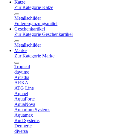
Katze
Zur Kategorie Katze
Metallschilder
Futterergänzungsmittel
Geschenkartikel
Zur Kategorie Geschenkartikel
Metallschilder
Marke
Zur Kategorie Marke
Tropical
daytime
Arcadia
ARKA
ATG Line
Aquael
AquaForte
AquaNova
Aquarium Systems
Aquamax
Bird Systems
Dennerle
diversa