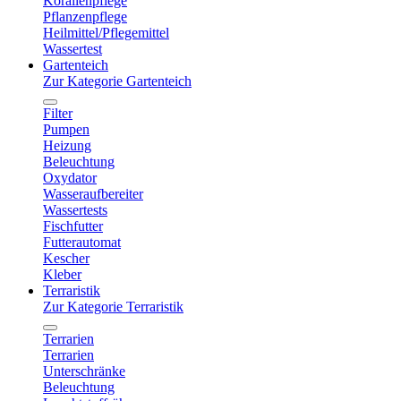
Korallenpflege
Pflanzenpflege
Heilmittel/Pflegemittel
Wassertest
Gartenteich
Zur Kategorie Gartenteich
Filter
Pumpen
Heizung
Beleuchtung
Oxydator
Wasseraufbereiter
Wassertests
Fischfutter
Futterautomat
Kescher
Kleber
Terraristik
Zur Kategorie Terraristik
Terrarien
Terrarien
Unterschränke
Beleuchtung