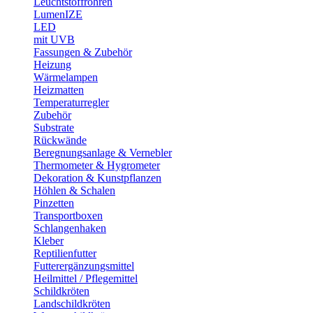
Leuchtstoffröhren
LumenIZE
LED
mit UVB
Fassungen & Zubehör
Heizung
Wärmelampen
Heizmatten
Temperaturregler
Zubehör
Substrate
Rückwände
Beregnungsanlage & Vernebler
Thermometer & Hygrometer
Dekoration & Kunstpflanzen
Höhlen & Schalen
Pinzetten
Transportboxen
Schlangenhaken
Kleber
Reptilienfutter
Futterergänzungsmittel
Heilmittel / Pflegemittel
Schildkröten
Landschildkröten