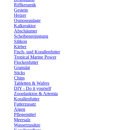
Riffkeramik
Gestein
Heizer
Osmoseanlage
Kalkreaktor
Abschäumer
Scheibenreinigung
Silikon
Kleber
Fisch- und Korallenfutter
Tropical Marine Power
Flockenfutter
Granulat
Sticks
Chips
Tabletten & Wafers
DIY - Do it yourself
Zooplankton & Artemia
Korallenfutter
Futterzusatz
Algen
Pflegemittel
Meersalz
Wasserzusätze