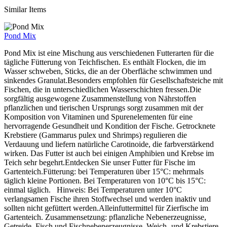
Similar Items
Pond Mix
Pond Mix ist eine Mischung aus verschiedenen Futterarten für die
tägliche Fütterung von Teichfischen. Es enthält Flocken, die im
Wasser schweben, Sticks, die an der Oberfläche schwimmen und
sinkendes Granulat.Besonders empfohlen für Gesellschaftsteiche mit
Fischen, die in unterschiedlichen Wasserschichten fressen.Die
sorgfältig ausgewogene Zusammenstellung von Nährstoffen
pflanzlichen und tierischen Ursprungs sorgt zusammen mit der
Komposition von Vitaminen und Spurenelementen für eine
hervorragende Gesundheit und Kondition der Fische. Getrocknete
Krebstiere (Gammarus pulex und Shrimps) regulieren die
Verdauung und liefern natürliche Carotinoide, die farbverstärkend
wirken. Das Futter ist auch bei einigen Amphibien und Krebse im
Teich sehr begehrt.Entdecken Sie unser Futter für Fische im
Gartenteich.Fütterung: bei Temperaturen über 15°C: mehrmals
täglich kleine Portionen. Bei Temperaturen von 10°C bis 15°C:
einmal täglich. Hinweis: Bei Temperaturen unter 10°C
verlangsamen Fische ihren Stoffwechsel und werden inaktiv und
sollten nicht gefüttert werden.Alleinfuttermittel für Zierfische im
Gartenteich. Zusammensetzung: pflanzliche Nebenerzeugnisse,
Getreide, Fisch und Fischnebenerzeugnisse, Weich- und Krebstiere,