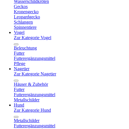
Wasserschildkröten
Geckos
Kronengecko
Leopardgecko
Schlangen
Spinnentiere
Vogel
Zur Kategorie Vogel
Beleuchtung
Futter
Futterergänzungsmittel
Pflege
Nagetier
Zur Kategorie Nagetier
Häuser & Zubehör
Futter
Futterergänzungsmittel
Metallschilder
Hund
Zur Kategorie Hund
Metallschilder
Futterergänzungsmittel