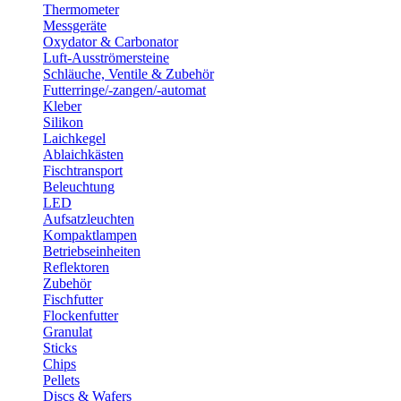
Thermometer
Messgeräte
Oxydator & Carbonator
Luft-Ausströmersteine
Schläuche, Ventile & Zubehör
Futterringe/-zangen/-automat
Kleber
Silikon
Laichkegel
Ablaichkästen
Fischtransport
Beleuchtung
LED
Aufsatzleuchten
Kompaktlampen
Betriebseinheiten
Reflektoren
Zubehör
Fischfutter
Flockenfutter
Granulat
Sticks
Chips
Pellets
Discs & Wafers