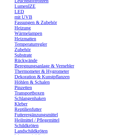
Leuchtstoffröhren
LumenIZE
LED
mit UVB
Fassungen & Zubehör
Heizung
Wärmelampen
Heizmatten
Temperaturregler
Zubehör
Substrate
Rückwände
Beregnungsanlage & Vernebler
Thermometer & Hygrometer
Dekoration & Kunstpflanzen
Höhlen & Schalen
Pinzetten
Transportboxen
Schlangenhaken
Kleber
Reptilienfutter
Futterergänzungsmittel
Heilmittel / Pflegemittel
Schildkröten
Landschildkröten