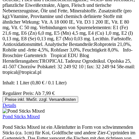
pflanzliche Eiweißextrakte, Algen, Fleisch und tierische
Nebenerzeugnisse, Öle und Fette, Mineralstoffe. Zusatzstoffe (pro
kg):Vitamine, Provitamine und chemisch definierte Stoffe mit
ähnlicher Wirkung: Vit. A 18 000 IE, Vit. D3 1 200 IE, Vit. E 80
mg, Vit. C 50 mg. Verbindungen von Spurenelementen: E1 (Fe)
21,6 mg, E6 (Zn) 6,0 mg, E5 (Mn) 4,5 mg, E4 (Cu) 1,0 mg, E2 (I)
0,13 mg, E8 (Se) 0,13 mg, E7 (Mo) 0,03 mg. Lecithin. Farbstoffe.
Antioxidationsmittel. Analytische Bestandteile:Rohprotein 21,0%,
Rohöle und -fette 4,5%, Rohfaser 3,0%, Feuchtigkeit 8,0%. Info-
Broschüre Gartenteich Tropical EDU Blog
Herstellerangaben:TROPICAL Tadeusz Ogrodnikul. Opolska 25,
41-507 Chorzów Polskatel: 32 249 92 10 | fax: 32 249 94 58e-mail:
tropical@tropical.pl
Inhalt:
1 Liter
(0,80 € / 0.1 Liter)
Regulärer Preis:
Ab
7,99 €
Preise inkl. MwSt. zzgl. Versandkosten
Details
Pond Sticks Mixed
Pond Sitcks Mixed ist ein Alleinfutter in Form von schwimmenden
Sticks (ca. 1cm) für Koi, Goldfische und andere Zier-Cypriniden im
Gartenteich. Das Futter versorgt die Fischen mit den richtigen von