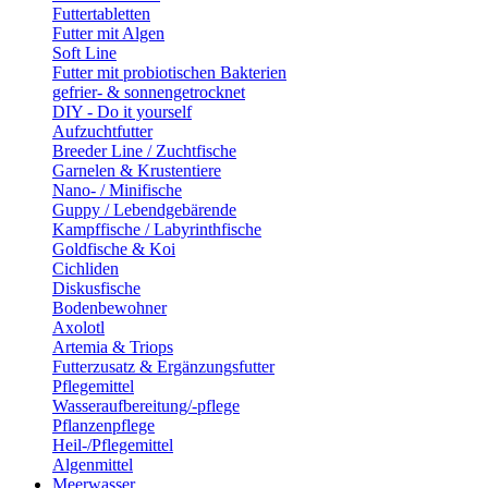
Futtertabletten
Futter mit Algen
Soft Line
Futter mit probiotischen Bakterien
gefrier- & sonnengetrocknet
DIY - Do it yourself
Aufzuchtfutter
Breeder Line / Zuchtfische
Garnelen & Krustentiere
Nano- / Minifische
Guppy / Lebendgebärende
Kampffische / Labyrinthfische
Goldfische & Koi
Cichliden
Diskusfische
Bodenbewohner
Axolotl
Artemia & Triops
Futterzusatz & Ergänzungsfutter
Pflegemittel
Wasseraufbereitung/-pflege
Pflanzenpflege
Heil-/Pflegemittel
Algenmittel
Meerwasser