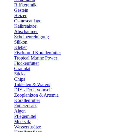
Riffkeramik
Gestein
Heizer
Osmoseanlage
Kalkreaktor
Abschäumer
Scheibenreinigung
Silikon
Kleber
Fisch- und Korallenfutter
Tropical Marine Power
Flockenfutter
Granulat
Sticks
Chips
Tabletten & Wafers
DIY - Do it yourself
Zooplankton & Artemia
Korallenfutter
Futterzusatz
Algen
Pflegemittel
Meersalz
Wasserzusätze