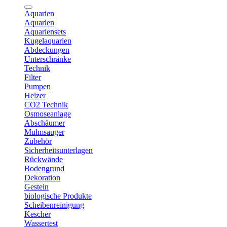
Aquarien
Aquarien
Aquariensets
Kugelaquarien
Abdeckungen
Unterschränke
Technik
Filter
Pumpen
Heizer
CO2 Technik
Osmoseanlage
Abschäumer
Mulmsauger
Zubehör
Sicherheitsunterlagen
Rückwände
Bodengrund
Dekoration
Gestein
biologische Produkte
Scheibenreinigung
Kescher
Wassertest