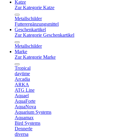
Katze
Zur Kategorie Katze
Metallschilder
Futterergänzungsmittel
Geschenkartikel
Zur Kategorie Geschenkartikel
Metallschilder
Marke
Zur Kategorie Marke
Tropical
daytime
Arcadia
ARKA
ATG Line
Aquael
AquaForte
AquaNova
Aquarium Systems
Aquamax
Bird Systems
Dennerle
diversa