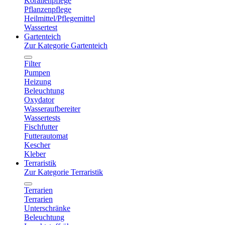
Korallenpflege
Pflanzenpflege
Heilmittel/Pflegemittel
Wassertest
Gartenteich
Zur Kategorie Gartenteich
Filter
Pumpen
Heizung
Beleuchtung
Oxydator
Wasseraufbereiter
Wassertests
Fischfutter
Futterautomat
Kescher
Kleber
Terraristik
Zur Kategorie Terraristik
Terrarien
Terrarien
Unterschränke
Beleuchtung