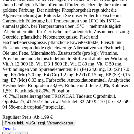
ihnen benötigten Nährstoffen und fördert gleichzeitig ihre rote und
goldene Färbung. Der niedrige Phosphorgehalt regt nicht die
Algenvermehrung an.Entdecken Sie unser Futter für Fische im
Gartenteich.Fütterung: bei Temperaturen von 10°C bis 15°C –
einmal täglich, bei Temperaturen über 15°C – mehrmals täglich.
Alleinfuttermittel für Zierfische im Gartenteich. Zusammensetzung:
Getreide, pflanzliche Nebenerzeugnisse, Fisch und
Fischnebenerzeugnisse, pflanzliche Eiweißextrakte, Fleisch und
Fleischnebenprodukte (gleichwertige Alternativen zu Fischmehl),
Öle und Fette, Mineralstoffe. Zusatzstoffe (pro kg): Vitamine,
Provitamine und chemisch definierte Stoffe mit ähnlicher Wirkung:
Vit. A 12 000 IE, Vit. D3 1 500 IE, Vit. E 80 mg, Vit. C 50 mg.
Verbindungen von Spurenelementen: E1 (Fe) 24,0 mg, E6 (Zn) 7,0
mg, E5 (Mn) 5,0 mg, E4 (Cu) 1,2 mg, E2 (I) 0,15 mg, E8 (Se) 0,15
mg, E7 (Mo) 0,03 mg. Farbstoffe. Antioxidationsmittel. Analytische
Bestandteile: Rohprotein 23,0%, Rohöle und -fette 3,0%, Rohfaser
1,5%, Feuchtigkeit 8,0%, Phosphor
<0,7%.Herstellerangaben:TROPICAL Tadeusz Ogrodnikul.
Opolska 25, 41-507 Chorzów Polskatel: 32 249 92 10 | fax: 32 249
94 58e-mail: tropical@tropical.pl
Regulärer Preis:
Ab
1,99 €
Preise inkl. MwSt. zzgl. Versandkosten
Details