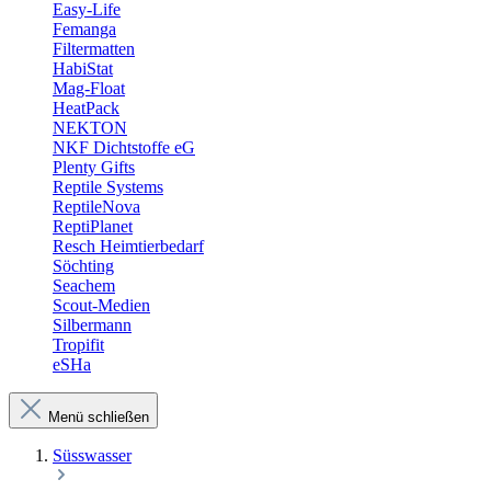
Easy-Life
Femanga
Filtermatten
HabiStat
Mag-Float
HeatPack
NEKTON
NKF Dichtstoffe eG
Plenty Gifts
Reptile Systems
ReptileNova
ReptiPlanet
Resch Heimtierbedarf
Söchting
Seachem
Scout-Medien
Silbermann
Tropifit
eSHa
Menü schließen
Süsswasser