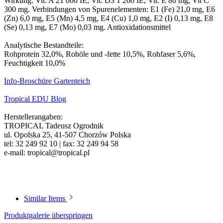
Wirkung: Vit. A 21 000 IE, Vit. D3 1 260 IE, Vit. E 80 mg, Vit C
300 mg. Verbindungen von Spurenelementen: E1 (Fe) 21,0 mg, E6
(Zn) 6,0 mg, E5 (Mn) 4,5 mg, E4 (Cu) 1,0 mg, E2 (I) 0,13 mg, E8
(Se) 0,13 mg, E7 (Mo) 0,03 mg. Antioxidationsmittel
Analytische Bestandteile:
Rohprotein 32,0%, Rohöle und -fette 10,5%, Rohfaser 5,6%,
Feuchtigkeit 10,0%
Info-Broschüre Gartenteich
Tropical EDU Blog
Herstellerangaben:
TROPICAL Tadeusz Ogrodnik
ul. Opolska 25, 41-507 Chorzów Polska
tel: 32 249 92 10 | fax: 32 249 94 58
e-mail: tropical@tropical.pl
Similar Items
Produktgalerie überspringen