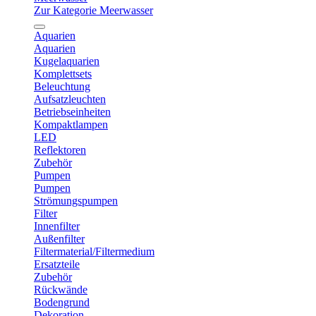
Zur Kategorie Meerwasser
Aquarien
Aquarien
Kugelaquarien
Komplettsets
Beleuchtung
Aufsatzleuchten
Betriebseinheiten
Kompaktlampen
LED
Reflektoren
Zubehör
Pumpen
Pumpen
Strömungspumpen
Filter
Innenfilter
Außenfilter
Filtermaterial/Filtermedium
Ersatzteile
Zubehör
Rückwände
Bodengrund
Dekoration