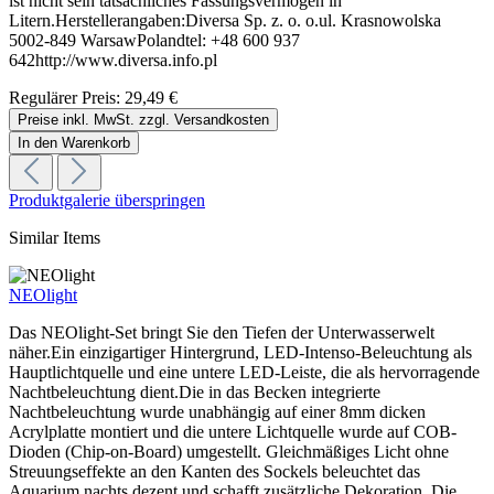
ist nicht sein tatsächliches Fassungsvermögen in
Litern.Herstellerangaben:Diversa Sp. z. o. o.ul. Krasnowolska
5002-849 WarsawPolandtel: +48 600 937
642http://www.diversa.info.pl
Regulärer Preis:
29,49 €
Preise inkl. MwSt. zzgl. Versandkosten
In den Warenkorb
Produktgalerie überspringen
Similar Items
NEOlight
Das NEOlight-Set bringt Sie den Tiefen der Unterwasserwelt
näher.Ein einzigartiger Hintergrund, LED-Intenso-Beleuchtung als
Hauptlichtquelle und eine untere LED-Leiste, die als hervorragende
Nachtbeleuchtung dient.Die in das Becken integrierte
Nachtbeleuchtung wurde unabhängig auf einer 8mm dicken
Acrylplatte montiert und die untere Lichtquelle wurde auf COB-
Dioden (Chip-on-Board) umgestellt. Gleichmäßiges Licht ohne
Streuungseffekte an den Kanten des Sockels beleuchtet das
Aquarium nachts dezent und schafft zusätzliche Dekoration. Die