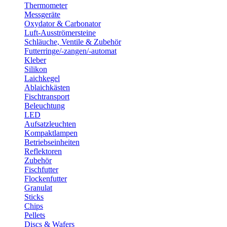
Thermometer
Messgeräte
Oxydator & Carbonator
Luft-Ausströmersteine
Schläuche, Ventile & Zubehör
Futterringe/-zangen/-automat
Kleber
Silikon
Laichkegel
Ablaichkästen
Fischtransport
Beleuchtung
LED
Aufsatzleuchten
Kompaktlampen
Betriebseinheiten
Reflektoren
Zubehör
Fischfutter
Flockenfutter
Granulat
Sticks
Chips
Pellets
Discs & Wafers