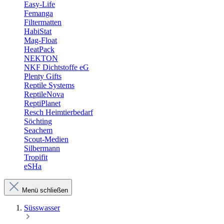
Easy-Life
Femanga
Filtermatten
HabiStat
Mag-Float
HeatPack
NEKTON
NKF Dichtstoffe eG
Plenty Gifts
Reptile Systems
ReptileNova
ReptiPlanet
Resch Heimtierbedarf
Söchting
Seachem
Scout-Medien
Silbermann
Tropifit
eSHa
Menü schließen
Süsswasser