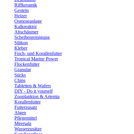
Riffkeramik
Gestein
Heizer
Osmoseanlage
Kalkreaktor
Abschäumer
Scheibenreinigung
Silikon
Kleber
Fisch- und Korallenfutter
Tropical Marine Power
Flockenfutter
Granulat
Sticks
Chips
Tabletten & Wafers
DIY - Do it yourself
Zooplankton & Artemia
Korallenfutter
Futterzusatz
Algen
Pflegemittel
Meersalz
Wasserzusätze