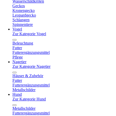
Wasserschildkröten
Geckos
Kronengecko
Leopardgecko
Schlangen
Spinnentiere
Vogel
Zur Kategorie Vogel
Beleuchtung
Futter
Futterergänzungsmittel
Pflege
Nagetier
Zur Kategorie Nagetier
Häuser & Zubehör
Futter
Futterergänzungsmittel
Metallschilder
Hund
Zur Kategorie Hund
Metallschilder
Futterergänzungsmittel