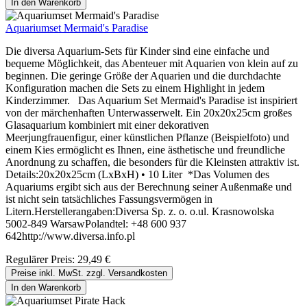
In den Warenkorb
Aquariumset Mermaid's Paradise
Die diversa Aquarium-Sets für Kinder sind eine einfache und
bequeme Möglichkeit, das Abenteuer mit Aquarien von klein auf zu
beginnen. Die geringe Größe der Aquarien und die durchdachte
Konfiguration machen die Sets zu einem Highlight in jedem
Kinderzimmer. Das Aquarium Set Mermaid's Paradise ist inspiriert
von der märchenhaften Unterwasserwelt. Ein 20x20x25cm großes
Glasaquarium kombiniert mit einer dekorativen
Meerjungfrauenfigur, einer künstlichen Pflanze (Beispielfoto) und
einem Kies ermöglicht es Ihnen, eine ästhetische und freundliche
Anordnung zu schaffen, die besonders für die Kleinsten attraktiv ist.
Details:20x20x25cm (LxBxH) • 10 Liter *Das Volumen des
Aquariums ergibt sich aus der Berechnung seiner Außenmaße und
ist nicht sein tatsächliches Fassungsvermögen in
Litern.Herstellerangaben:Diversa Sp. z. o. o.ul. Krasnowolska
5002-849 WarsawPolandtel: +48 600 937
642http://www.diversa.info.pl
Regulärer Preis:
29,49 €
Preise inkl. MwSt. zzgl. Versandkosten
In den Warenkorb