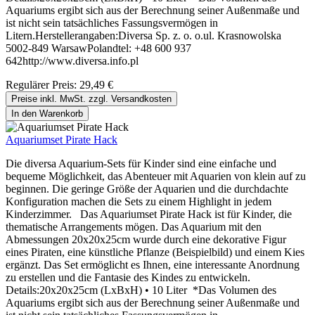
Aquariums ergibt sich aus der Berechnung seiner Außenmaße und
ist nicht sein tatsächliches Fassungsvermögen in
Litern.Herstellerangaben:Diversa Sp. z. o. o.ul. Krasnowolska
5002-849 WarsawPolandtel: +48 600 937
642http://www.diversa.info.pl
Regulärer Preis:
29,49 €
Preise inkl. MwSt. zzgl. Versandkosten
In den Warenkorb
Aquariumset Pirate Hack
Die diversa Aquarium-Sets für Kinder sind eine einfache und
bequeme Möglichkeit, das Abenteuer mit Aquarien von klein auf zu
beginnen. Die geringe Größe der Aquarien und die durchdachte
Konfiguration machen die Sets zu einem Highlight in jedem
Kinderzimmer. Das Aquariumset Pirate Hack ist für Kinder, die
thematische Arrangements mögen. Das Aquarium mit den
Abmessungen 20x20x25cm wurde durch eine dekorative Figur
eines Piraten, eine künstliche Pflanze (Beispielbild) und einem Kies
ergänzt. Das Set ermöglicht es Ihnen, eine interessante Anordnung
zu erstellen und die Fantasie des Kindes zu entwickeln.
Details:20x20x25cm (LxBxH) • 10 Liter *Das Volumen des
Aquariums ergibt sich aus der Berechnung seiner Außenmaße und