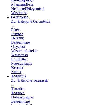
Korallenpflege
Pflanzenpflege
Heilmittel/Pflegemittel
Wassertest
Gartenteich
Zur Kategorie Gartenteich
Filter
Pumpen
Heizung
Beleuchtung
Oxydator
Wasseraufbereiter
Wassertests
Fischfutter
Futterautomat
Kescher
Kleber
Terraristik
Zur Kategorie Terraristik
Terrarien
Terrarien
Unterschränke
Beleuchtung