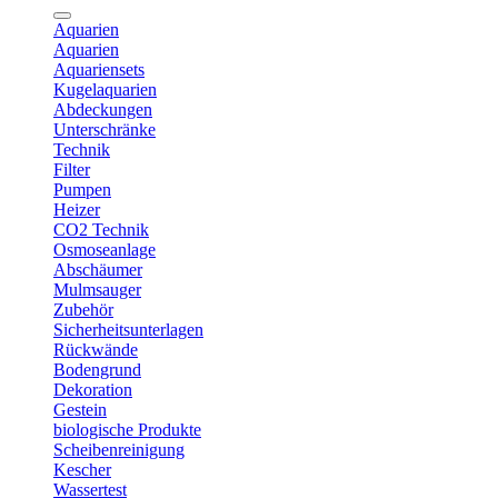
Aquarien
Aquarien
Aquariensets
Kugelaquarien
Abdeckungen
Unterschränke
Technik
Filter
Pumpen
Heizer
CO2 Technik
Osmoseanlage
Abschäumer
Mulmsauger
Zubehör
Sicherheitsunterlagen
Rückwände
Bodengrund
Dekoration
Gestein
biologische Produkte
Scheibenreinigung
Kescher
Wassertest