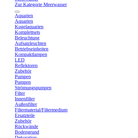
Zur Kategorie Meerwasser
Aquarien
Aquarien
Kugelaquarien
Komplettsets
Beleuchtung
Aufsatzleuchten
Betriebseinheiten
Kompaktlampen
LED
Reflektoren
Zubehör
Pumpen
Pumpen
Strömungspumpen
Filter
Innenfilter
Außenfilter
Filtermaterial/Filtermedium
Ersatzteile
Zubehör
Rückwände
Bodengrund
Dekoration