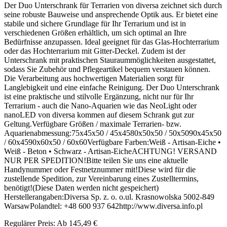
Der Duo Unterschrank für Terrarien von diversa zeichnet sich durch
seine robuste Bauweise und ansprechende Optik aus. Er bietet eine
stabile und sichere Grundlage für Ihr Terrarium und ist in
verschiedenen Größen erhältlich, um sich optimal an Ihre
Bedürfnisse anzupassen. Ideal geeignet für das Glas-Hochterrarium
oder das Hochterrarium mit Gitter-Deckel. Zudem ist der
Unterschrank mit praktischen Stauraummöglichkeiten ausgestattet,
sodass Sie Zubehör und Pflegeartikel bequem verstauen können.
Die Verarbeitung aus hochwertigen Materialien sorgt für
Langlebigkeit und eine einfache Reinigung. Der Duo Unterschrank
ist eine praktische und stilvolle Ergänzung, nicht nur für Ihr
Terrarium - auch die Nano-Aquarien wie das NeoLight oder
nanoLED von diversa kommen auf diesem Schrank gut zur
Geltung.Verfügbare Größen / maximale Terrarien- bzw.
Aquarienabmessung:75x45x50 / 45x4580x50x50 / 50x5090x45x50
/ 60x4590x60x50 / 60x60Verfügbare Farben:Weiß - Artisan-Eiche •
Weiß - Beton • Schwarz - Artisan-EicheACHTUNG! VERSAND
NUR PER SPEDITION!Bitte teilen Sie uns eine aktuelle
Handynummer oder Festnetznummer mit!Diese wird für die
zustellende Spedition, zur Vereinbarung eines Zustelltermins,
benötigt!(Diese Daten werden nicht gespeichert)
Herstellerangaben:Diversa Sp. z. o. o.ul. Krasnowolska 5002-849
WarsawPolandtel: +48 600 937 642http://www.diversa.info.pl
Regulärer Preis:
Ab
145,49 €