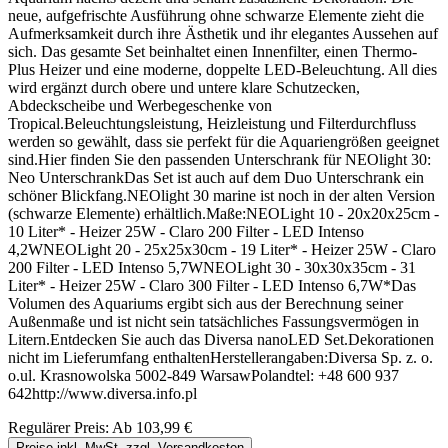
neue, aufgefrischte Ausführung ohne schwarze Elemente zieht die
Aufmerksamkeit durch ihre Ästhetik und ihr elegantes Aussehen auf
sich. Das gesamte Set beinhaltet einen Innenfilter, einen Thermo-
Plus Heizer und eine moderne, doppelte LED-Beleuchtung. All dies
wird ergänzt durch obere und untere klare Schutzecken,
Abdeckscheibe und Werbegeschenke von
Tropical.Beleuchtungsleistung, Heizleistung und Filterdurchfluss
werden so gewählt, dass sie perfekt für die Aquariengrößen geeignet
sind.Hier finden Sie den passenden Unterschrank für NEOlight 30:
Neo UnterschrankDas Set ist auch auf dem Duo Unterschrank ein
schöner Blickfang.NEOlight 30 marine ist noch in der alten Version
(schwarze Elemente) erhältlich.Maße:NEOLight 10 - 20x20x25cm -
10 Liter* - Heizer 25W - Claro 200 Filter - LED Intenso
4,2WNEOLight 20 - 25x25x30cm - 19 Liter* - Heizer 25W - Claro
200 Filter - LED Intenso 5,7WNEOLight 30 - 30x30x35cm - 31
Liter* - Heizer 25W - Claro 300 Filter - LED Intenso 6,7W*Das
Volumen des Aquariums ergibt sich aus der Berechnung seiner
Außenmaße und ist nicht sein tatsächliches Fassungsvermögen in
Litern.Entdecken Sie auch das Diversa nanoLED Set.Dekorationen
nicht im Lieferumfang enthaltenHerstellerangaben:Diversa Sp. z. o.
o.ul. Krasnowolska 5002-849 WarsawPolandtel: +48 600 937
642http://www.diversa.info.pl
Regulärer Preis:
Ab
103,99 €
Preise inkl. MwSt. zzgl. Versandkosten