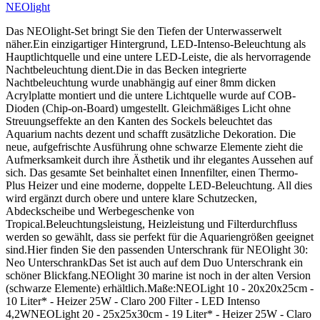
NEOlight
Das NEOlight-Set bringt Sie den Tiefen der Unterwasserwelt
näher.Ein einzigartiger Hintergrund, LED-Intenso-Beleuchtung als
Hauptlichtquelle und eine untere LED-Leiste, die als hervorragende
Nachtbeleuchtung dient.Die in das Becken integrierte
Nachtbeleuchtung wurde unabhängig auf einer 8mm dicken
Acrylplatte montiert und die untere Lichtquelle wurde auf COB-
Dioden (Chip-on-Board) umgestellt. Gleichmäßiges Licht ohne
Streuungseffekte an den Kanten des Sockels beleuchtet das
Aquarium nachts dezent und schafft zusätzliche Dekoration. Die
neue, aufgefrischte Ausführung ohne schwarze Elemente zieht die
Aufmerksamkeit durch ihre Ästhetik und ihr elegantes Aussehen auf
sich. Das gesamte Set beinhaltet einen Innenfilter, einen Thermo-
Plus Heizer und eine moderne, doppelte LED-Beleuchtung. All dies
wird ergänzt durch obere und untere klare Schutzecken,
Abdeckscheibe und Werbegeschenke von
Tropical.Beleuchtungsleistung, Heizleistung und Filterdurchfluss
werden so gewählt, dass sie perfekt für die Aquariengrößen geeignet
sind.Hier finden Sie den passenden Unterschrank für NEOlight 30:
Neo UnterschrankDas Set ist auch auf dem Duo Unterschrank ein
schöner Blickfang.NEOlight 30 marine ist noch in der alten Version
(schwarze Elemente) erhältlich.Maße:NEOLight 10 - 20x20x25cm -
10 Liter* - Heizer 25W - Claro 200 Filter - LED Intenso
4,2WNEOLight 20 - 25x25x30cm - 19 Liter* - Heizer 25W - Claro