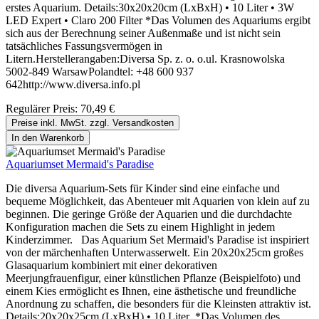
erstes Aquarium. Details:30x20x20cm (LxBxH) • 10 Liter • 3W
LED Expert • Claro 200 Filter *Das Volumen des Aquariums ergibt
sich aus der Berechnung seiner Außenmaße und ist nicht sein
tatsächliches Fassungsvermögen in
Litern.Herstellerangaben:Diversa Sp. z. o. o.ul. Krasnowolska
5002-849 WarsawPolandtel: +48 600 937
642http://www.diversa.info.pl
Regulärer Preis:
70,49 €
Preise inkl. MwSt. zzgl. Versandkosten
In den Warenkorb
Aquariumset Mermaid's Paradise
Die diversa Aquarium-Sets für Kinder sind eine einfache und
bequeme Möglichkeit, das Abenteuer mit Aquarien von klein auf zu
beginnen. Die geringe Größe der Aquarien und die durchdachte
Konfiguration machen die Sets zu einem Highlight in jedem
Kinderzimmer. Das Aquarium Set Mermaid's Paradise ist inspiriert
von der märchenhaften Unterwasserwelt. Ein 20x20x25cm großes
Glasaquarium kombiniert mit einer dekorativen
Meerjungfrauenfigur, einer künstlichen Pflanze (Beispielfoto) und
einem Kies ermöglicht es Ihnen, eine ästhetische und freundliche
Anordnung zu schaffen, die besonders für die Kleinsten attraktiv ist.
Details:20x20x25cm (LxBxH) • 10 Liter *Das Volumen des