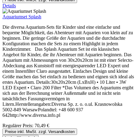
Details
Aquariumset Splash
Die diversa Aquarium-Sets für Kinder sind eine einfache und
bequeme Möglichkeit, das Abenteuer mit Aquarien von klein auf zu
beginnen. Die geringe Größe der Aquarien und die durchdachte
Konfiguration machen die Sets zu einem Highlight in jedem
Kinderzimmer. Das Splash Aquarium Set ist ein klassisches
Angebot für Kinder, die ihr Abenteuer mit Aquarien beginnen. Das
Aquarium mit Abmessungen von 30x20x20cm ist mit einer Selecto-
Abdeckung aus Kunststoff mit energiesparender LED Expert und
einem Innenfilter Claro ausgestattet. Einfaches Design und kleine
Größe machen das Set einfach zu bedienen und eignen sich ideal als
erstes Aquarium. Details:30x20x20cm (LxBxH) • 10 Liter • 3W
LED Expert • Claro 200 Filter *Das Volumen des Aquariums ergibt
sich aus der Berechnung seiner Außenmaße und ist nicht sein
tatsächliches Fassungsvermögen in
Litern.Herstellerangaben:Diversa Sp. z. o. o.ul. Krasnowolska
5002-849 WarsawPolandtel: +48 600 937
642http://www.diversa.info.pl
Regulärer Preis:
70,49 €
Preise inkl. MwSt. zzgl. Versandkosten