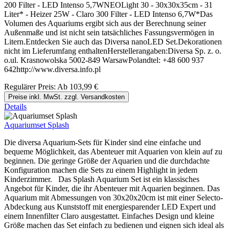
200 Filter - LED Intenso 5,7WNEOLight 30 - 30x30x35cm - 31
Liter* - Heizer 25W - Claro 300 Filter - LED Intenso 6,7W*Das
Volumen des Aquariums ergibt sich aus der Berechnung seiner
Außenmaße und ist nicht sein tatsächliches Fassungsvermögen in
Litern.Entdecken Sie auch das Diversa nanoLED Set.Dekorationen
nicht im Lieferumfang enthaltenHerstellerangaben:Diversa Sp. z. o.
o.ul. Krasnowolska 5002-849 WarsawPolandtel: +48 600 937
642http://www.diversa.info.pl
Regulärer Preis:
Ab
103,99 €
Preise inkl. MwSt. zzgl. Versandkosten
Details
Aquariumset Splash
Die diversa Aquarium-Sets für Kinder sind eine einfache und
bequeme Möglichkeit, das Abenteuer mit Aquarien von klein auf zu
beginnen. Die geringe Größe der Aquarien und die durchdachte
Konfiguration machen die Sets zu einem Highlight in jedem
Kinderzimmer. Das Splash Aquarium Set ist ein klassisches
Angebot für Kinder, die ihr Abenteuer mit Aquarien beginnen. Das
Aquarium mit Abmessungen von 30x20x20cm ist mit einer Selecto-
Abdeckung aus Kunststoff mit energiesparender LED Expert und
einem Innenfilter Claro ausgestattet. Einfaches Design und kleine
Größe machen das Set einfach zu bedienen und eignen sich ideal als