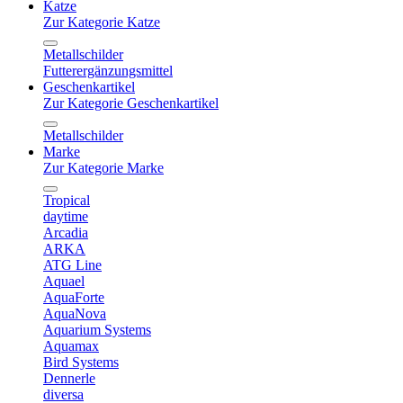
Katze
Zur Kategorie Katze
Metallschilder
Futterergänzungsmittel
Geschenkartikel
Zur Kategorie Geschenkartikel
Metallschilder
Marke
Zur Kategorie Marke
Tropical
daytime
Arcadia
ARKA
ATG Line
Aquael
AquaForte
AquaNova
Aquarium Systems
Aquamax
Bird Systems
Dennerle
diversa