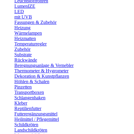
Leuchtstoffröhren
LumenIZE
LED
mit UVB
Fassungen & Zubehör
Heizung
Wärmelampen
Heizmatten
Temperaturregler
Zubehör
Substrate
Rückwände
Beregnungsanlage & Vernebler
Thermometer & Hygrometer
Dekoration & Kunstpflanzen
Höhlen & Schalen
Pinzetten
Transportboxen
Schlangenhaken
Kleber
Reptilienfutter
Futterergänzungsmittel
Heilmittel / Pflegemittel
Schildkröten
Landschildkröten