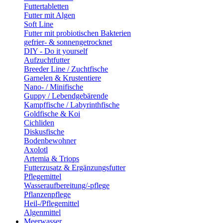
Futtertabletten
Futter mit Algen
Soft Line
Futter mit probiotischen Bakterien
gefrier- & sonnengetrocknet
DIY - Do it yourself
Aufzuchtfutter
Breeder Line / Zuchtfische
Garnelen & Krustentiere
Nano- / Minifische
Guppy / Lebendgebärende
Kampffische / Labyrinthfische
Goldfische & Koi
Cichliden
Diskusfische
Bodenbewohner
Axolotl
Artemia & Triops
Futterzusatz & Ergänzungsfutter
Pflegemittel
Wasseraufbereitung/-pflege
Pflanzenpflege
Heil-/Pflegemittel
Algenmittel
Meerwasser