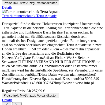
Preise inkl. MwSt. zzgl. Versandkosten
Details
Terrariumunterschrank Terra Aquatic
Der speziell für die diversa Holzterrarien konzipierte Unterschrank
Terra Aquatic ist die perfekte Lösung für Terrarienliebhaber, die eine
ästhetische und funktionale Basis für ihre Terrarien suchen. Er
garantiert nicht nur Stabilität sondern lässt sich durch sein
minimalistisches Design auch perfekt in jeden Raum integrieren,
egal ob modern oder klassisch eingerichtet. Terra Aquatic ist in zwei
Höhen erhältlich → 50 cm oder 70 cm – dies macht ihn anpassbar
an die Größe des Terrariums und die Bedürfnisse des
Nutzers.Verfügbare Farben:Artisan-Eiche • Weiß • Beton •
SchwarzACHTUNG! VERSAND NUR PER SPEDITION!Bitte
teilen Sie uns eine aktuelle Handynummer oder Festnetznummer
mit!Diese wird für die zustellende Spedition, zur Vereinbarung eines
Zustelltermins, benötigt!(Diese Daten werden nicht gespeichert)
Herstellerangaben:Diversa Sp. z. o. o.ul. Krasnowolska 5002-849
WarsawPolandtel: +48 600 937 642http://www.diversa.info.pl
Regulärer Preis:
Ab
257,99 €
Preise inkl. MwSt. zzgl. Versandkosten
Details