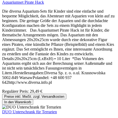
Aquariumset Pirate Hack
Die diversa Aquarium-Sets für Kinder sind eine einfache und
bequeme Möglichkeit, das Abenteuer mit Aquarien von klein auf zu
beginnen. Die geringe Größe der Aquarien und die durchdachte
Konfiguration machen die Sets zu einem Highlight in jedem
Kinderzimmer. Das Aquariumset Pirate Hack ist für Kinder, die
thematische Arrangements mögen. Das Aquarium mit den
Abmessungen 20x20x25cm wurde durch eine dekorative Figur
eines Piraten, eine künstliche Pflanze (Beispielbild) und einem Kies
ergänzt. Das Set ermöglicht es Ihnen, eine interessante Anordnung
zu erstellen und die Fantasie des Kindes zu entwickeln.
Details:20x20x25cm (LxBxH) • 10 Liter *Das Volumen des
Aquariums ergibt sich aus der Berechnung seiner Außenmaße und
ist nicht sein tatsächliches Fassungsvermögen in
Litern.Herstellerangaben:Diversa Sp. z. o. o.ul. Krasnowolska
5002-849 WarsawPolandtel: +48 600 937
642http://www.diversa.info.pl
Regulärer Preis:
29,49 €
Preise inkl. MwSt. zzgl. Versandkosten
In den Warenkorb
DUO Unterschrank für Terrarien