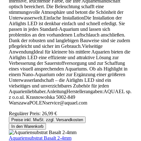
intensive, leuchtende Farbe, die Ihre Aquarienlandschaft
optisch bereichert. Die Beleuchtung schafft eine
stimmungsvolle Atmosphäre und betont die Schönheit der
Unterwasserwelt.Einfache InstallationDie Installation der
Airlights LED ist denkbar einfach und schnell erledigt. Sie
passen in jedes Standard-Aquarium und lassen sich
problemlos an den vorhandenen Luftschlauch anschließen.
Dank der robusten und langlebigen Bauweise sind sie zudem
pflegeleicht und sicher im Gebrauch.Vielseitige
AnwendungIdeal für kleinere bis mittlere Aquarien bieten die
Airlights LED eine effiziente und attraktive Lösung zur
Verbesserung der Sauerstoffversorgung und zur Schaffung
eines visuell ansprechenden Aquariums. Ob als Highlight in
einem Nano-Aquarium oder zur Ergänzung einer größeren
Unterwasserlandschaft – die Airlights LED sind ein
vielseitiges und unverzichtbares Zubehör für jeden
Aquarienliebhaber.AnleitungHerstellerangaben:AQUAEL sp.
z o.o.ul. Krasnowolska 5002-849
WarszawaPOLENservice@aquael.com
Regulärer Preis:
26,99 €
Preise inkl. MwSt. zzgl. Versandkosten
In den Warenkorb
Aquariensubstrat Basalt 2-4mm