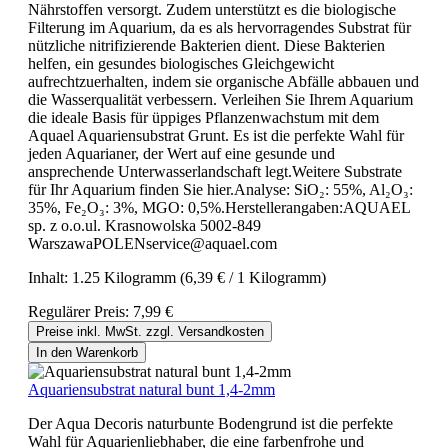
Nährstoffen versorgt. Zudem unterstützt es die biologische
Filterung im Aquarium, da es als hervorragendes Substrat für
nützliche nitrifizierende Bakterien dient. Diese Bakterien
helfen, ein gesundes biologisches Gleichgewicht
aufrechtzuerhalten, indem sie organische Abfälle abbauen und
die Wasserqualität verbessern. Verleihen Sie Ihrem Aquarium
die ideale Basis für üppiges Pflanzenwachstum mit dem
Aquael Aquariensubstrat Grunt. Es ist die perfekte Wahl für
jeden Aquarianer, der Wert auf eine gesunde und
ansprechende Unterwasserlandschaft legt.Weitere Substrate
für Ihr Aquarium finden Sie hier.Analyse: SiO₂: 55%, Al₂O₃:
35%, Fe₂O₃: 3%, MGO: 0,5%.Herstellerangaben:AQUAEL
sp. z o.o.ul. Krasnowolska 5002-849
WarszawaPOLENservice@aquael.com
Inhalt:
1.25 Kilogramm
(6,39 € / 1 Kilogramm)
Regulärer Preis:
7,99 €
Preise inkl. MwSt. zzgl. Versandkosten
In den Warenkorb
Aquariensubstrat natural bunt 1,4-2mm
Der Aqua Decoris naturbunte Bodengrund ist die perfekte
Wahl für Aquarienliebhaber, die eine farbenfrohe und