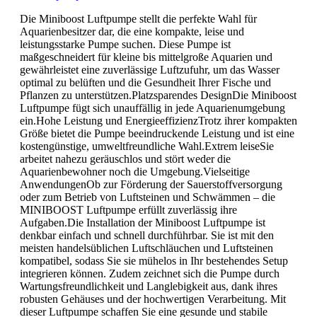
Die Miniboost Luftpumpe stellt die perfekte Wahl für
Aquarienbesitzer dar, die eine kompakte, leise und
leistungsstarke Pumpe suchen. Diese Pumpe ist
maßgeschneidert für kleine bis mittelgroße Aquarien und
gewährleistet eine zuverlässige Luftzufuhr, um das Wasser
optimal zu belüften und die Gesundheit Ihrer Fische und
Pflanzen zu unterstützen.Platzsparendes DesignDie Miniboost
Luftpumpe fügt sich unauffällig in jede Aquarienumgebung
ein.Hohe Leistung und EnergieeffizienzTrotz ihrer kompakten
Größe bietet die Pumpe beeindruckende Leistung und ist eine
kostengünstige, umweltfreundliche Wahl.Extrem leiseSie
arbeitet nahezu geräuschlos und stört weder die
Aquarienbewohner noch die Umgebung.Vielseitige
AnwendungenOb zur Förderung der Sauerstoffversorgung
oder zum Betrieb von Luftsteinen und Schwämmen – die
MINIBOOST Luftpumpe erfüllt zuverlässig ihre
Aufgaben.Die Installation der Miniboost Luftpumpe ist
denkbar einfach und schnell durchführbar. Sie ist mit den
meisten handelsüblichen Luftschläuchen und Luftsteinen
kompatibel, sodass Sie sie mühelos in Ihr bestehendes Setup
integrieren können. Zudem zeichnet sich die Pumpe durch
Wartungsfreundlichkeit und Langlebigkeit aus, dank ihres
robusten Gehäuses und der hochwertigen Verarbeitung. Mit
dieser Luftpumpe schaffen Sie eine gesunde und stabile