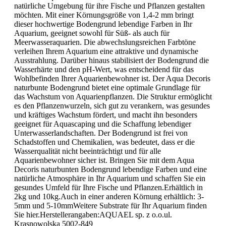
natürliche Umgebung für ihre Fische und Pflanzen gestalten
möchten. Mit einer Körnungsgröße von 1,4-2 mm bringt
dieser hochwertige Bodengrund lebendige Farben in Ihr
Aquarium, geeignet sowohl für Süß- als auch für
Meerwasseraquarien. Die abwechslungsreichen Farbtöne
verleihen Ihrem Aquarium eine attraktive und dynamische
Ausstrahlung. Darüber hinaus stabilisiert der Bodengrund die
Wasserhärte und den pH-Wert, was entscheidend für das
Wohlbefinden Ihrer Aquarienbewohner ist. Der Aqua Decoris
naturbunte Bodengrund bietet eine optimale Grundlage für
das Wachstum von Aquarienpflanzen. Die Struktur ermöglicht
es den Pflanzenwurzeln, sich gut zu verankern, was gesundes
und kräftiges Wachstum fördert, und macht ihn besonders
geeignet für Aquascaping und die Schaffung lebendiger
Unterwasserlandschaften. Der Bodengrund ist frei von
Schadstoffen und Chemikalien, was bedeutet, dass er die
Wasserqualität nicht beeinträchtigt und für alle
Aquarienbewohner sicher ist. Bringen Sie mit dem Aqua
Decoris naturbunten Bodengrund lebendige Farben und eine
natürliche Atmosphäre in Ihr Aquarium und schaffen Sie ein
gesundes Umfeld für Ihre Fische und Pflanzen.Erhältlich in
2kg und 10kg.Auch in einer anderen Körnung erhältlich: 3-
5mm und 5-10mmWeitere Substrate für Ihr Aquarium finden
Sie hier.Herstellerangaben:AQUAEL sp. z o.o.ul.
Krasnowolska 5002-849