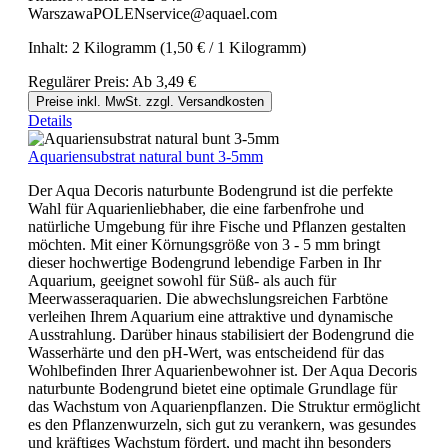
WarszawaPOLENservice@aquael.com
Inhalt:
2 Kilogramm
(1,50 € / 1 Kilogramm)
Regulärer Preis:
Ab
3,49 €
Preise inkl. MwSt. zzgl. Versandkosten
Details
Aquariensubstrat natural bunt 3-5mm
Der Aqua Decoris naturbunte Bodengrund ist die perfekte
Wahl für Aquarienliebhaber, die eine farbenfrohe und
natürliche Umgebung für ihre Fische und Pflanzen gestalten
möchten. Mit einer Körnungsgröße von 3 - 5 mm bringt
dieser hochwertige Bodengrund lebendige Farben in Ihr
Aquarium, geeignet sowohl für Süß- als auch für
Meerwasseraquarien. Die abwechslungsreichen Farbtöne
verleihen Ihrem Aquarium eine attraktive und dynamische
Ausstrahlung. Darüber hinaus stabilisiert der Bodengrund die
Wasserhärte und den pH-Wert, was entscheidend für das
Wohlbefinden Ihrer Aquarienbewohner ist. Der Aqua Decoris
naturbunte Bodengrund bietet eine optimale Grundlage für
das Wachstum von Aquarienpflanzen. Die Struktur ermöglicht
es den Pflanzenwurzeln, sich gut zu verankern, was gesundes
und kräftiges Wachstum fördert, und macht ihn besonders