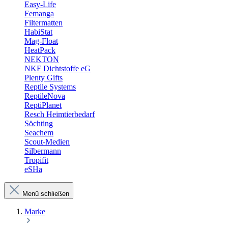
Easy-Life
Femanga
Filtermatten
HabiStat
Mag-Float
HeatPack
NEKTON
NKF Dichtstoffe eG
Plenty Gifts
Reptile Systems
ReptileNova
ReptiPlanet
Resch Heimtierbedarf
Söchting
Seachem
Scout-Medien
Silbermann
Tropifit
eSHa
Menü schließen
Marke