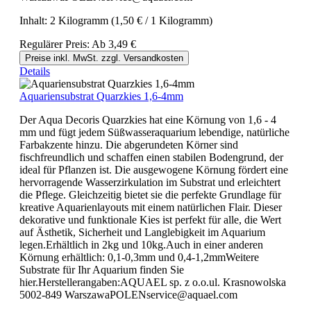
Inhalt:
2 Kilogramm
(1,50 € / 1 Kilogramm)
Regulärer Preis:
Ab
3,49 €
Preise inkl. MwSt. zzgl. Versandkosten
Details
Aquariensubstrat Quarzkies 1,6-4mm
Der Aqua Decoris Quarzkies hat eine Körnung von 1,6 - 4
mm und fügt jedem Süßwasseraquarium lebendige, natürliche
Farbakzente hinzu. Die abgerundeten Körner sind
fischfreundlich und schaffen einen stabilen Bodengrund, der
ideal für Pflanzen ist. Die ausgewogene Körnung fördert eine
hervorragende Wasserzirkulation im Substrat und erleichtert
die Pflege. Gleichzeitig bietet sie die perfekte Grundlage für
kreative Aquarienlayouts mit einem natürlichen Flair. Dieser
dekorative und funktionale Kies ist perfekt für alle, die Wert
auf Ästhetik, Sicherheit und Langlebigkeit im Aquarium
legen.Erhältlich in 2kg und 10kg.Auch in einer anderen
Körnung erhältlich: 0,1-0,3mm und 0,4-1,2mmWeitere
Substrate für Ihr Aquarium finden Sie
hier.Herstellerangaben:AQUAEL sp. z o.o.ul. Krasnowolska
5002-849 WarszawaPOLENservice@aquael.com