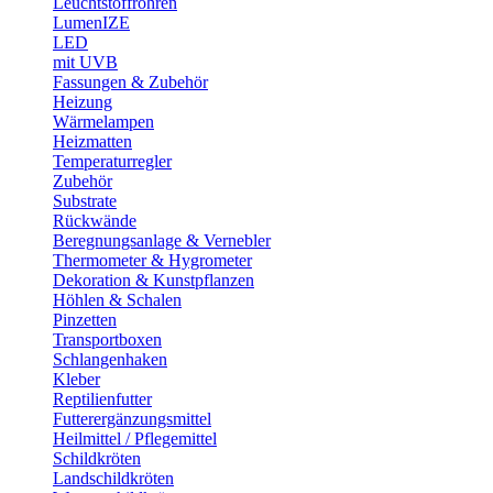
Leuchtstoffröhren
LumenIZE
LED
mit UVB
Fassungen & Zubehör
Heizung
Wärmelampen
Heizmatten
Temperaturregler
Zubehör
Substrate
Rückwände
Beregnungsanlage & Vernebler
Thermometer & Hygrometer
Dekoration & Kunstpflanzen
Höhlen & Schalen
Pinzetten
Transportboxen
Schlangenhaken
Kleber
Reptilienfutter
Futterergänzungsmittel
Heilmittel / Pflegemittel
Schildkröten
Landschildkröten