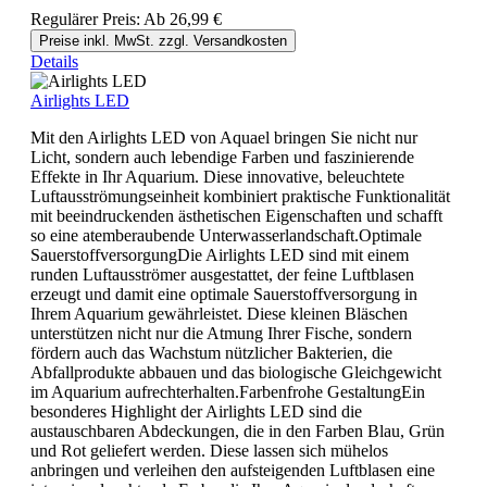
Regulärer Preis:
Ab
26,99 €
Preise inkl. MwSt. zzgl. Versandkosten
Details
Airlights LED
Mit den Airlights LED von Aquael bringen Sie nicht nur
Licht, sondern auch lebendige Farben und faszinierende
Effekte in Ihr Aquarium. Diese innovative, beleuchtete
Luftausströmungseinheit kombiniert praktische Funktionalität
mit beeindruckenden ästhetischen Eigenschaften und schafft
so eine atemberaubende Unterwasserlandschaft.Optimale
SauerstoffversorgungDie Airlights LED sind mit einem
runden Luftausströmer ausgestattet, der feine Luftblasen
erzeugt und damit eine optimale Sauerstoffversorgung in
Ihrem Aquarium gewährleistet. Diese kleinen Bläschen
unterstützen nicht nur die Atmung Ihrer Fische, sondern
fördern auch das Wachstum nützlicher Bakterien, die
Abfallprodukte abbauen und das biologische Gleichgewicht
im Aquarium aufrechterhalten.Farbenfrohe GestaltungEin
besonderes Highlight der Airlights LED sind die
austauschbaren Abdeckungen, die in den Farben Blau, Grün
und Rot geliefert werden. Diese lassen sich mühelos
anbringen und verleihen den aufsteigenden Luftblasen eine