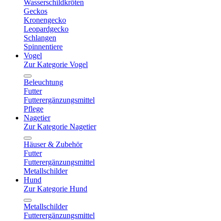
Wasserschildkröten
Geckos
Kronengecko
Leopardgecko
Schlangen
Spinnentiere
Vogel
Zur Kategorie Vogel
Beleuchtung
Futter
Futterergänzungsmittel
Pflege
Nagetier
Zur Kategorie Nagetier
Häuser & Zubehör
Futter
Futterergänzungsmittel
Metallschilder
Hund
Zur Kategorie Hund
Metallschilder
Futterergänzungsmittel