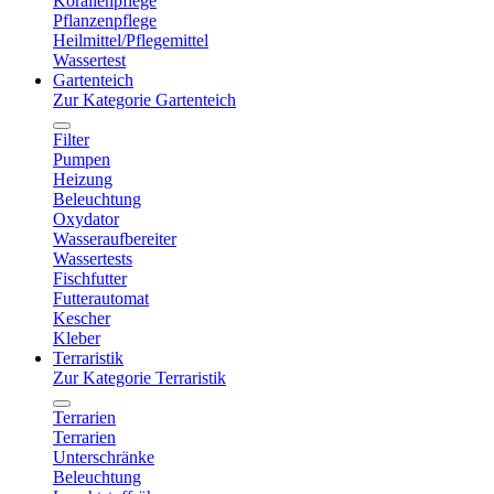
Korallenpflege
Pflanzenpflege
Heilmittel/Pflegemittel
Wassertest
Gartenteich
Zur Kategorie Gartenteich
Filter
Pumpen
Heizung
Beleuchtung
Oxydator
Wasseraufbereiter
Wassertests
Fischfutter
Futterautomat
Kescher
Kleber
Terraristik
Zur Kategorie Terraristik
Terrarien
Terrarien
Unterschränke
Beleuchtung