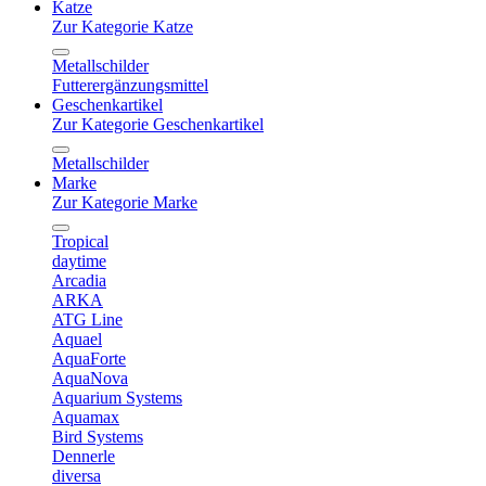
Katze
Zur Kategorie Katze
Metallschilder
Futterergänzungsmittel
Geschenkartikel
Zur Kategorie Geschenkartikel
Metallschilder
Marke
Zur Kategorie Marke
Tropical
daytime
Arcadia
ARKA
ATG Line
Aquael
AquaForte
AquaNova
Aquarium Systems
Aquamax
Bird Systems
Dennerle
diversa