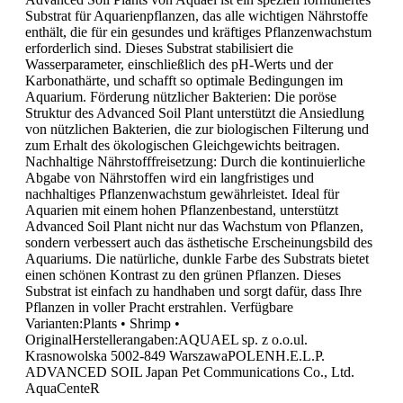
Substrat für Aquarienpflanzen, das alle wichtigen Nährstoffe
enthält, die für ein gesundes und kräftiges Pflanzenwachstum
erforderlich sind. Dieses Substrat stabilisiert die
Wasserparameter, einschließlich des pH-Werts und der
Karbonathärte, und schafft so optimale Bedingungen im
Aquarium. Förderung nützlicher Bakterien: Die poröse
Struktur des Advanced Soil Plant unterstützt die Ansiedlung
von nützlichen Bakterien, die zur biologischen Filterung und
zum Erhalt des ökologischen Gleichgewichts beitragen.
Nachhaltige Nährstofffreisetzung: Durch die kontinuierliche
Abgabe von Nährstoffen wird ein langfristiges und
nachhaltiges Pflanzenwachstum gewährleistet. Ideal für
Aquarien mit einem hohen Pflanzenbestand, unterstützt
Advanced Soil Plant nicht nur das Wachstum von Pflanzen,
sondern verbessert auch das ästhetische Erscheinungsbild des
Aquariums. Die natürliche, dunkle Farbe des Substrats bietet
einen schönen Kontrast zu den grünen Pflanzen. Dieses
Substrat ist einfach zu handhaben und sorgt dafür, dass Ihre
Pflanzen in voller Pracht erstrahlen. Verfügbare
Varianten:Plants • Shrimp •
OriginalHerstellerangaben:AQUAEL sp. z o.o.ul.
Krasnowolska 5002-849 WarszawaPOLENH.E.L.P.
ADVANCED SOIL Japan Pet Communications Co., Ltd.
AquaCenteR