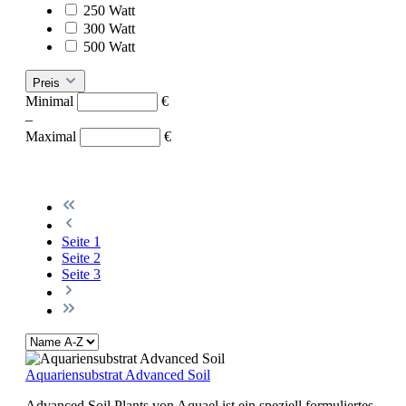
250 Watt
300 Watt
500 Watt
Preis
Minimal
€
–
Maximal
€
Seite
1
Seite
2
Seite
3
Aquariensubstrat Advanced Soil
Advanced Soil Plants von Aquael ist ein speziell formuliertes