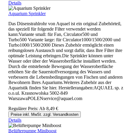
Details
Aquarium Sprinkler
Das Düsenstrahlrohr von Aquael ist ein original Zubehörteil,
das speziell für folgende Filter verwendet werden
kann:Variante small: für Fan, Circulator500 und
Turbo500 Variante large: für Circulator1000/1500/2000 und
Turbo1000/1500/2000 Dieses Zubehör ermöglicht einen
reibungslosen Austausch und sorgt dafür, dass Ihre Filter ihre
optimale Leistung erbringen.Die Sprinkler können unter
Wasser oder über der Wasseroberfläche installiert werden.
Durch die entstehende Bewegung der Wasseroberfläche
erhöhen Sie die Sauerstoffversorgung des Wassers und
verbessern die Lebensbedingungen von Fischen und anderen
Bewohnern Ihres Aquariums.Weiteres Zubehör aus der
Aquaristik finden Sie hier. Herstellerangaben:AQUAEL sp. z
o.o.ul. Krasnowolska 5002-849
WarszawaPOLENservice@aquael.com
Regulärer Preis:
Ab
8,49 €
Preise inkl. MwSt. zzgl. Versandkosten
Details
Belüfterpumpe Miniboost