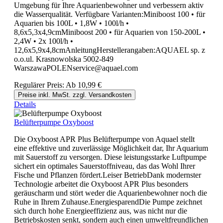
Umgebung für Ihre Aquarienbewohner und verbessern aktiv
die Wasserqualität. Verfügbare Varianten:Miniboost 100 • für
Aquarien bis 100L • 1,8W • 100l/h •
8,6x5,3x4,9cmMiniboost 200 • für Aquarien von 150-200L •
2,4W • 2x 100l/h •
12,6x5,9x4,8cmAnleitungHerstellerangaben:AQUAEL sp. z
o.o.ul. Krasnowolska 5002-849
WarszawaPOLENservice@aquael.com
Regulärer Preis:
Ab
10,99 €
Preise inkl. MwSt. zzgl. Versandkosten
Details
Belüfterpumpe Oxyboost
Die Oxyboost APR Plus Belüfterpumpe von Aquael stellt
eine effektive und zuverlässige Möglichkeit dar, Ihr Aquarium
mit Sauerstoff zu versorgen. Diese leistungsstarke Luftpumpe
sichert ein optimales Sauerstoffniveau, das das Wohl Ihrer
Fische und Pflanzen fördert.Leiser BetriebDank modernster
Technologie arbeitet die Oxyboost APR Plus besonders
geräuscharm und stört weder die Aquarienbewohner noch die
Ruhe in Ihrem Zuhause.EnergiesparendDie Pumpe zeichnet
sich durch hohe Energieeffizienz aus, was nicht nur die
Betriebskosten senkt, sondern auch einen umweltfreundlichen