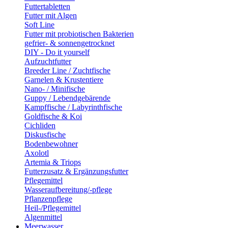
Futtertabletten
Futter mit Algen
Soft Line
Futter mit probiotischen Bakterien
gefrier- & sonnengetrocknet
DIY - Do it yourself
Aufzuchtfutter
Breeder Line / Zuchtfische
Garnelen & Krustentiere
Nano- / Minifische
Guppy / Lebendgebärende
Kampffische / Labyrinthfische
Goldfische & Koi
Cichliden
Diskusfische
Bodenbewohner
Axolotl
Artemia & Triops
Futterzusatz & Ergänzungsfutter
Pflegemittel
Wasseraufbereitung/-pflege
Pflanzenpflege
Heil-/Pflegemittel
Algenmittel
Meerwasser