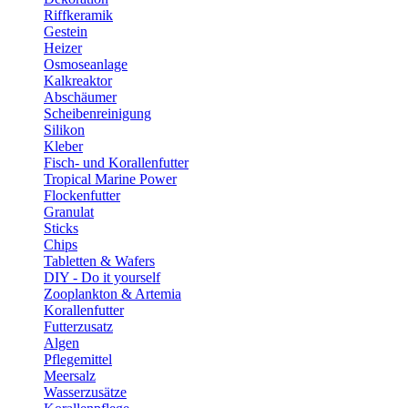
Riffkeramik
Gestein
Heizer
Osmoseanlage
Kalkreaktor
Abschäumer
Scheibenreinigung
Silikon
Kleber
Fisch- und Korallenfutter
Tropical Marine Power
Flockenfutter
Granulat
Sticks
Chips
Tabletten & Wafers
DIY - Do it yourself
Zooplankton & Artemia
Korallenfutter
Futterzusatz
Algen
Pflegemittel
Meersalz
Wasserzusätze