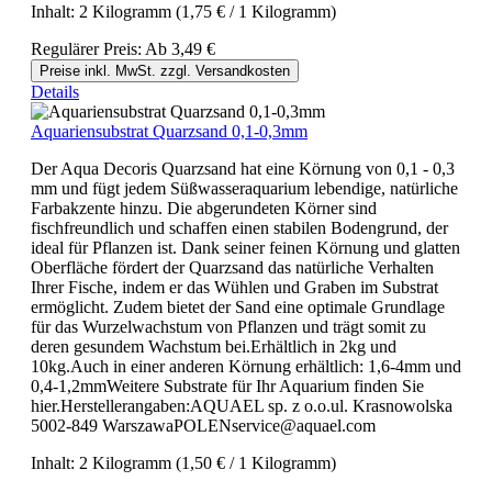
Inhalt:
2 Kilogramm
(1,75 € / 1 Kilogramm)
Regulärer Preis:
Ab
3,49 €
Preise inkl. MwSt. zzgl. Versandkosten
Details
Aquariensubstrat Quarzsand 0,1-0,3mm
Der Aqua Decoris Quarzsand hat eine Körnung von 0,1 - 0,3
mm und fügt jedem Süßwasseraquarium lebendige, natürliche
Farbakzente hinzu. Die abgerundeten Körner sind
fischfreundlich und schaffen einen stabilen Bodengrund, der
ideal für Pflanzen ist. Dank seiner feinen Körnung und glatten
Oberfläche fördert der Quarzsand das natürliche Verhalten
Ihrer Fische, indem er das Wühlen und Graben im Substrat
ermöglicht. Zudem bietet der Sand eine optimale Grundlage
für das Wurzelwachstum von Pflanzen und trägt somit zu
deren gesundem Wachstum bei.Erhältlich in 2kg und
10kg.Auch in einer anderen Körnung erhältlich: 1,6-4mm und
0,4-1,2mmWeitere Substrate für Ihr Aquarium finden Sie
hier.Herstellerangaben:AQUAEL sp. z o.o.ul. Krasnowolska
5002-849 WarszawaPOLENservice@aquael.com
Inhalt:
2 Kilogramm
(1,50 € / 1 Kilogramm)