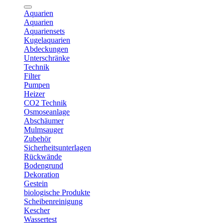
Aquarien
Aquarien
Aquariensets
Kugelaquarien
Abdeckungen
Unterschränke
Technik
Filter
Pumpen
Heizer
CO2 Technik
Osmoseanlage
Abschäumer
Mulmsauger
Zubehör
Sicherheitsunterlagen
Rückwände
Bodengrund
Dekoration
Gestein
biologische Produkte
Scheibenreinigung
Kescher
Wassertest