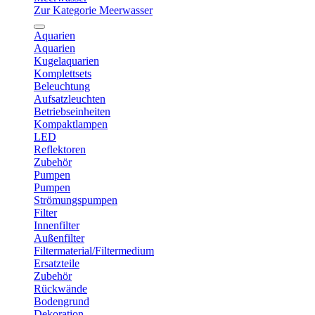
Zur Kategorie Meerwasser
Aquarien
Aquarien
Kugelaquarien
Komplettsets
Beleuchtung
Aufsatzleuchten
Betriebseinheiten
Kompaktlampen
LED
Reflektoren
Zubehör
Pumpen
Pumpen
Strömungspumpen
Filter
Innenfilter
Außenfilter
Filtermaterial/Filtermedium
Ersatzteile
Zubehör
Rückwände
Bodengrund
Dekoration