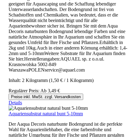
geeignet für Aquascaping und die Schaffung lebendiger
Unterwasserlandschaften. Der Bodengrund ist frei von
Schadstoffen und Chemikalien, was bedeutet, dass er die
Wasserqualität nicht beeinträchtigt und für alle
Aquarienbewohner sicher ist. Bringen Sie mit dem Aqua
Decoris naturbunten Bodengrund lebendige Farben und eine
natürliche Atmosphäre in Ihr Aquarium und schaffen Sie ein
gesundes Umfeld für Ihre Fische und Pflanzen.Erhältlich in
2kg und 10kg.Auch in einer anderen Körnung erhältlich: 1,4-
2mm und 5-10mmWeitere Substrate für Ihr Aquarium finden
Sie hier.Herstellerangaben:AQUAEL sp. z o.o.ul.
Krasnowolska 5002-849
WarszawaPOLENservice@aquael.com
Inhalt:
2 Kilogramm
(1,50 € / 1 Kilogramm)
Regulärer Preis:
Ab
3,49 €
Preise inkl. MwSt. zzgl. Versandkosten
Details
Aquariensubstrat natural bunt 5-10mm
Der Aaqua Decoris naturbunte Bodengrund ist die perfekte
Wahl für Aquarienliebhaber, die eine farbenfrohe und
natürliche Umgebung für ihre Fische und Pflanzen gestalten