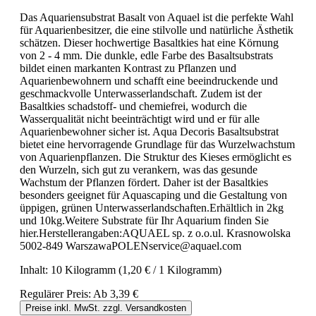
Das Aquariensubstrat Basalt von Aquael ist die perfekte Wahl
für Aquarienbesitzer, die eine stilvolle und natürliche Ästhetik
schätzen. Dieser hochwertige Basaltkies hat eine Körnung
von 2 - 4 mm. Die dunkle, edle Farbe des Basaltsubstrats
bildet einen markanten Kontrast zu Pflanzen und
Aquarienbewohnern und schafft eine beeindruckende und
geschmackvolle Unterwasserlandschaft. Zudem ist der
Basaltkies schadstoff- und chemiefrei, wodurch die
Wasserqualität nicht beeinträchtigt wird und er für alle
Aquarienbewohner sicher ist. Aqua Decoris Basaltsubstrat
bietet eine hervorragende Grundlage für das Wurzelwachstum
von Aquarienpflanzen. Die Struktur des Kieses ermöglicht es
den Wurzeln, sich gut zu verankern, was das gesunde
Wachstum der Pflanzen fördert. Daher ist der Basaltkies
besonders geeignet für Aquascaping und die Gestaltung von
üppigen, grünen Unterwasserlandschaften.Erhältlich in 2kg
und 10kg.Weitere Substrate für Ihr Aquarium finden Sie
hier.Herstellerangaben:AQUAEL sp. z o.o.ul. Krasnowolska
5002-849 WarszawaPOLENservice@aquael.com
Inhalt:
10 Kilogramm
(1,20 € / 1 Kilogramm)
Regulärer Preis:
Ab
3,39 €
Preise inkl. MwSt. zzgl. Versandkosten