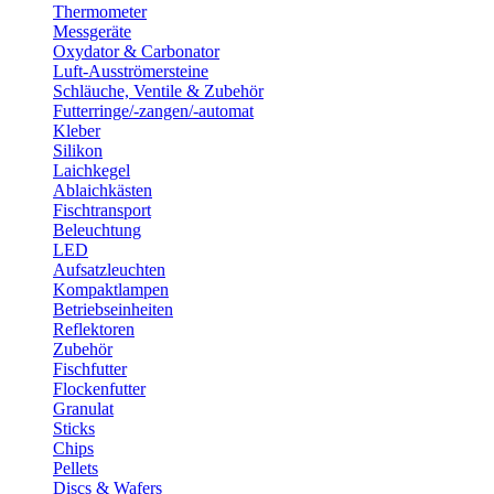
Thermometer
Messgeräte
Oxydator & Carbonator
Luft-Ausströmersteine
Schläuche, Ventile & Zubehör
Futterringe/-zangen/-automat
Kleber
Silikon
Laichkegel
Ablaichkästen
Fischtransport
Beleuchtung
LED
Aufsatzleuchten
Kompaktlampen
Betriebseinheiten
Reflektoren
Zubehör
Fischfutter
Flockenfutter
Granulat
Sticks
Chips
Pellets
Discs & Wafers