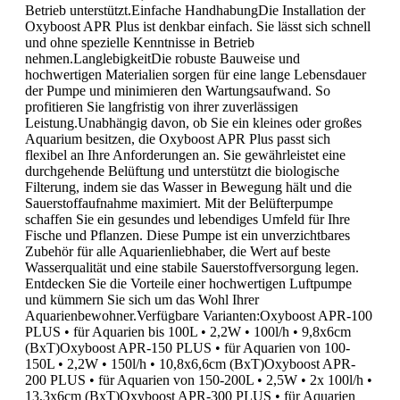
Betrieb unterstützt.Einfache HandhabungDie Installation der
Oxyboost APR Plus ist denkbar einfach. Sie lässt sich schnell
und ohne spezielle Kenntnisse in Betrieb
nehmen.LanglebigkeitDie robuste Bauweise und
hochwertigen Materialien sorgen für eine lange Lebensdauer
der Pumpe und minimieren den Wartungsaufwand. So
profitieren Sie langfristig von ihrer zuverlässigen
Leistung.Unabhängig davon, ob Sie ein kleines oder großes
Aquarium besitzen, die Oxyboost APR Plus passt sich
flexibel an Ihre Anforderungen an. Sie gewährleistet eine
durchgehende Belüftung und unterstützt die biologische
Filterung, indem sie das Wasser in Bewegung hält und die
Sauerstoffaufnahme maximiert. Mit der Belüfterpumpe
schaffen Sie ein gesundes und lebendiges Umfeld für Ihre
Fische und Pflanzen. Diese Pumpe ist ein unverzichtbares
Zubehör für alle Aquarienliebhaber, die Wert auf beste
Wasserqualität und eine stabile Sauerstoffversorgung legen.
Entdecken Sie die Vorteile einer hochwertigen Luftpumpe
und kümmern Sie sich um das Wohl Ihrer
Aquarienbewohner.Verfügbare Varianten:Oxyboost APR-100
PLUS • für Aquarien bis 100L • 2,2W • 100l/h • 9,8x6cm
(BxT)Oxyboost APR-150 PLUS • für Aquarien von 100-
150L • 2,2W • 150l/h • 10,8x6,6cm (BxT)Oxyboost APR-
200 PLUS • für Aquarien von 150-200L • 2,5W • 2x 100l/h •
13,3x6cm (BxT)Oxyboost APR-300 PLUS • für Aquarien