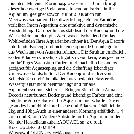
möchten. Mit einer Körnungsgröße von 5 - 10 mm bringt
dieser hochwertige Bodengrund lebendige Farben in Ihr
Aquarium, geeignet sowohl für Süß- als auch für
Meerwasseraquarien. Die abwechslungsreichen Farbtöne
verleihen Ihrem Aquarium eine attraktive und dynamische
Ausstrahlung. Darüber hinaus stabilisiert der Bodengrund die
Wasserhärte und den pH-Wert, was entscheidend für das
Wohlbefinden Ihrer Aquarienbewohner ist. Der Aqua Decoris
naturbunte Bodengrund bietet eine optimale Grundlage für
das Wachstum von Aquarienpflanzen. Die Struktur ermöglicht
es den Pflanzenwurzeln, sich gut zu verankern, was gesundes
und kräftiges Wachstum fördert, und macht ihn besonders
geeignet für Aquascaping und die Schaffung lebendiger
Unterwasserlandschaften. Der Bodengrund ist frei von
Schadstoffen und Chemikalien, was bedeutet, dass er die
Wasserqualität nicht beeinträchtigt und für alle
Aquarienbewohner sicher ist. Bringen Sie mit dem Aqua
Decoris naturbunten Bodengrund lebendige Farben und eine
natürliche Atmosphäre in Ihr Aquarium und schaffen Sie ein
gesundes Umfeld für Ihre Fische und Pflanzen.Erhältlich in
2kg und 10kg.Auch in einer anderen Körnung erhältlich: 1,4-
2mm und 3-5mm Weitere Substrate für Ihr Aquarium finden
Sie hier.Herstellerangaben:AQUAEL sp. z o.o.ul.
Krasnowolska 5002-849
WarszawaPOLENservice@aquael.com