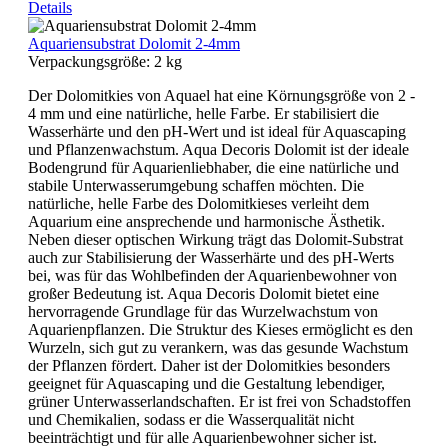
Details
Aquariensubstrat Dolomit 2-4mm
Verpackungsgröße:
2 kg
Der Dolomitkies von Aquael hat eine Körnungsgröße von 2 -
4 mm und eine natürliche, helle Farbe. Er stabilisiert die
Wasserhärte und den pH-Wert und ist ideal für Aquascaping
und Pflanzenwachstum. Aqua Decoris Dolomit ist der ideale
Bodengrund für Aquarienliebhaber, die eine natürliche und
stabile Unterwasserumgebung schaffen möchten. Die
natürliche, helle Farbe des Dolomitkieses verleiht dem
Aquarium eine ansprechende und harmonische Ästhetik.
Neben dieser optischen Wirkung trägt das Dolomit-Substrat
auch zur Stabilisierung der Wasserhärte und des pH-Werts
bei, was für das Wohlbefinden der Aquarienbewohner von
großer Bedeutung ist. Aqua Decoris Dolomit bietet eine
hervorragende Grundlage für das Wurzelwachstum von
Aquarienpflanzen. Die Struktur des Kieses ermöglicht es den
Wurzeln, sich gut zu verankern, was das gesunde Wachstum
der Pflanzen fördert. Daher ist der Dolomitkies besonders
geeignet für Aquascaping und die Gestaltung lebendiger,
grüner Unterwasserlandschaften. Er ist frei von Schadstoffen
und Chemikalien, sodass er die Wasserqualität nicht
beeinträchtigt und für alle Aquarienbewohner sicher ist.