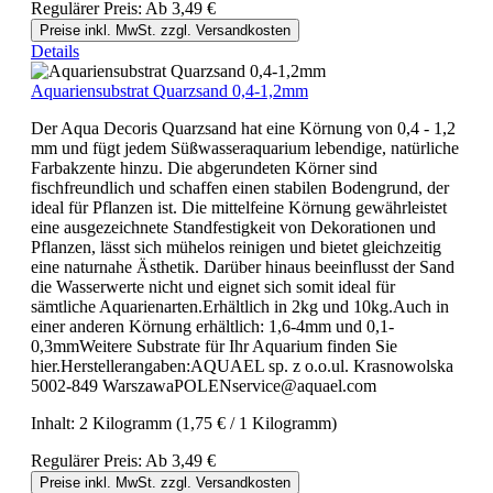
Regulärer Preis:
Ab
3,49 €
Preise inkl. MwSt. zzgl. Versandkosten
Details
Aquariensubstrat Quarzsand 0,4-1,2mm
Der Aqua Decoris Quarzsand hat eine Körnung von 0,4 - 1,2
mm und fügt jedem Süßwasseraquarium lebendige, natürliche
Farbakzente hinzu. Die abgerundeten Körner sind
fischfreundlich und schaffen einen stabilen Bodengrund, der
ideal für Pflanzen ist. Die mittelfeine Körnung gewährleistet
eine ausgezeichnete Standfestigkeit von Dekorationen und
Pflanzen, lässt sich mühelos reinigen und bietet gleichzeitig
eine naturnahe Ästhetik. Darüber hinaus beeinflusst der Sand
die Wasserwerte nicht und eignet sich somit ideal für
sämtliche Aquarienarten.Erhältlich in 2kg und 10kg.Auch in
einer anderen Körnung erhältlich: 1,6-4mm und 0,1-
0,3mmWeitere Substrate für Ihr Aquarium finden Sie
hier.Herstellerangaben:AQUAEL sp. z o.o.ul. Krasnowolska
5002-849 WarszawaPOLENservice@aquael.com
Inhalt:
2 Kilogramm
(1,75 € / 1 Kilogramm)
Regulärer Preis:
Ab
3,49 €
Preise inkl. MwSt. zzgl. Versandkosten