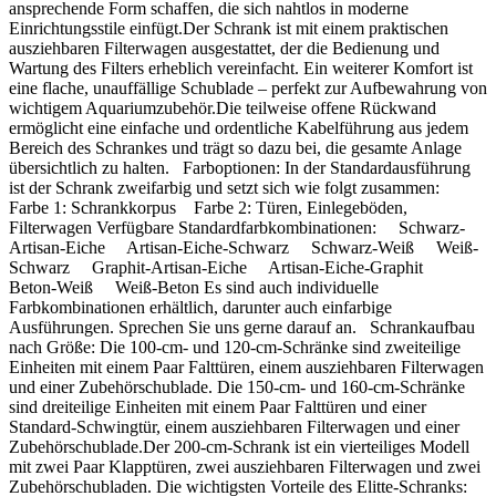
ansprechende Form schaffen, die sich nahtlos in moderne
Einrichtungsstile einfügt.Der Schrank ist mit einem praktischen
ausziehbaren Filterwagen ausgestattet, der die Bedienung und
Wartung des Filters erheblich vereinfacht. Ein weiterer Komfort ist
eine flache, unauffällige Schublade – perfekt zur Aufbewahrung von
wichtigem Aquariumzubehör.Die teilweise offene Rückwand
ermöglicht eine einfache und ordentliche Kabelführung aus jedem
Bereich des Schrankes und trägt so dazu bei, die gesamte Anlage
übersichtlich zu halten. Farboptionen: In der Standardausführung
ist der Schrank zweifarbig und setzt sich wie folgt zusammen:
Farbe 1: Schrankkorpus Farbe 2: Türen, Einlegeböden,
Filterwagen Verfügbare Standardfarbkombinationen: Schwarz-
Artisan-Eiche Artisan-Eiche-Schwarz Schwarz-Weiß Weiß-
Schwarz Graphit-Artisan-Eiche Artisan-Eiche-Graphit
Beton-Weiß Weiß-Beton Es sind auch individuelle
Farbkombinationen erhältlich, darunter auch einfarbige
Ausführungen. Sprechen Sie uns gerne darauf an. Schrankaufbau
nach Größe: Die 100-cm- und 120-cm-Schränke sind zweiteilige
Einheiten mit einem Paar Falttüren, einem ausziehbaren Filterwagen
und einer Zubehörschublade. Die 150-cm- und 160-cm-Schränke
sind dreiteilige Einheiten mit einem Paar Falttüren und einer
Standard-Schwingtür, einem ausziehbaren Filterwagen und einer
Zubehörschublade.Der 200-cm-Schrank ist ein vierteiliges Modell
mit zwei Paar Klapptüren, zwei ausziehbaren Filterwagen und zwei
Zubehörschubladen. Die wichtigsten Vorteile des Elitte-Schranks: