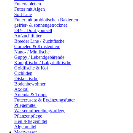
Futtertabletten
Futter mit Algen
Soft Line
Futter mit probiotischen Bakterien
gefrier- & sonnengetrocknet
DIY - Do it yourself
Aufzuchtfutter
Breeder Line / Zuchtfische
Garnelen & Krustentiere
Nano- / Minifische
Guppy / Lebendgebärende
Kampffische / Labyrinthfische
Goldfische & Koi
Cichliden
Diskusfische
Bodenbewohner
Axolotl
Artemia & Triops
Futterzusatz & Ergänzungsfutter
Pflegemittel
Wasseraufbereitung/-pflege
Pflanzenpflege
Heil-/Pflegemittel
Algenmittel
Meerwasser