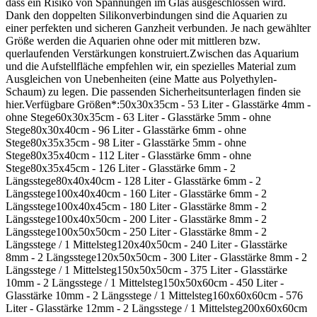
dass ein Risiko von Spannungen im Glas ausgeschlossen wird.
Dank den doppelten Silikonverbindungen sind die Aquarien zu
einer perfekten und sicheren Ganzheit verbunden. Je nach gewählter
Größe werden die Aquarien ohne oder mit mittleren bzw.
querlaufenden Verstärkungen konstruiert.Zwischen das Aquarium
und die Aufstellfläche empfehlen wir, ein spezielles Material zum
Ausgleichen von Unebenheiten (eine Matte aus Polyethylen-
Schaum) zu legen. Die passenden Sicherheitsunterlagen finden sie
hier.Verfügbare Größen*:50x30x35cm - 53 Liter - Glasstärke 4mm -
ohne Stege60x30x35cm - 63 Liter - Glasstärke 5mm - ohne
Stege80x30x40cm - 96 Liter - Glasstärke 6mm - ohne
Stege80x35x35cm - 98 Liter - Glasstärke 5mm - ohne
Stege80x35x40cm - 112 Liter - Glasstärke 6mm - ohne
Stege80x35x45cm - 126 Liter - Glasstärke 6mm - 2
Längsstege80x40x40cm - 128 Liter - Glasstärke 6mm - 2
Längsstege100x40x40cm - 160 Liter - Glasstärke 6mm - 2
Längsstege100x40x45cm - 180 Liter - Glasstärke 8mm - 2
Längsstege100x40x50cm - 200 Liter - Glasstärke 8mm - 2
Längsstege100x50x50cm - 250 Liter - Glasstärke 8mm - 2
Längsstege / 1 Mittelsteg120x40x50cm - 240 Liter - Glasstärke
8mm - 2 Längsstege120x50x50cm - 300 Liter - Glasstärke 8mm - 2
Längsstege / 1 Mittelsteg150x50x50cm - 375 Liter - Glasstärke
10mm - 2 Längsstege / 1 Mittelsteg150x50x60cm - 450 Liter -
Glasstärke 10mm - 2 Längsstege / 1 Mittelsteg160x60x60cm - 576
Liter - Glasstärke 12mm - 2 Längsstege / 1 Mittelsteg200x60x60cm