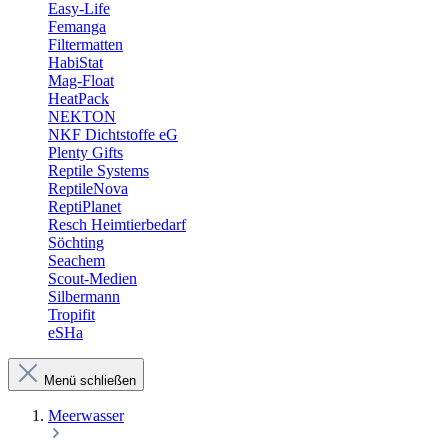
Easy-Life
Femanga
Filtermatten
HabiStat
Mag-Float
HeatPack
NEKTON
NKF Dichtstoffe eG
Plenty Gifts
Reptile Systems
ReptileNova
ReptiPlanet
Resch Heimtierbedarf
Söchting
Seachem
Scout-Medien
Silbermann
Tropifit
eSHa
Menü schließen
Meerwasser