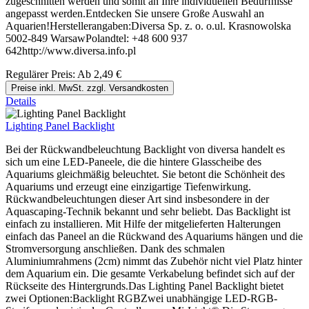
zugeschnitten werden und somit an Ihre individuellen Bedürfnisse
angepasst werden.Entdecken Sie unsere Große Auswahl an
Aquarien!Herstellerangaben:Diversa Sp. z. o. o.ul. Krasnowolska
5002-849 WarsawPolandtel: +48 600 937
642http://www.diversa.info.pl
Regulärer Preis:
Ab
2,49 €
Preise inkl. MwSt. zzgl. Versandkosten
Details
Lighting Panel Backlight
Bei der Rückwandbeleuchtung Backlight von diversa handelt es
sich um eine LED-Paneele, die die hintere Glasscheibe des
Aquariums gleichmäßig beleuchtet. Sie betont die Schönheit des
Aquariums und erzeugt eine einzigartige Tiefenwirkung.
Rückwandbeleuchtungen dieser Art sind insbesondere in der
Aquascaping-Technik bekannt und sehr beliebt. Das Backlight ist
einfach zu installieren. Mit Hilfe der mitgelieferten Halterungen
einfach das Paneel an die Rückwand des Aquariums hängen und die
Stromversorgung anschließen. Dank des schmalen
Aluminiumrahmens (2cm) nimmt das Zubehör nicht viel Platz hinter
dem Aquarium ein. Die gesamte Verkabelung befindet sich auf der
Rückseite des Hintergrunds.Das Lighting Panel Backlight bietet
zwei Optionen:Backlight RGBZwei unabhängige LED-RGB-