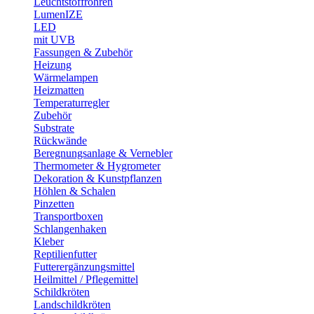
Leuchtstoffröhren
LumenIZE
LED
mit UVB
Fassungen & Zubehör
Heizung
Wärmelampen
Heizmatten
Temperaturregler
Zubehör
Substrate
Rückwände
Beregnungsanlage & Vernebler
Thermometer & Hygrometer
Dekoration & Kunstpflanzen
Höhlen & Schalen
Pinzetten
Transportboxen
Schlangenhaken
Kleber
Reptilienfutter
Futterergänzungsmittel
Heilmittel / Pflegemittel
Schildkröten
Landschildkröten