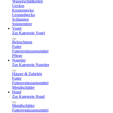
Wasserschildkröten
Geckos
Kronengecko
Leopardgecko
Schlangen
Spinnentiere
Vogel
Zur Kategorie Vogel
Beleuchtung
Futter
Futterergänzungsmittel
Pflege
Nagetier
Zur Kategorie Nagetier
Häuser & Zubehör
Futter
Futterergänzungsmittel
Metallschilder
Hund
Zur Kategorie Hund
Metallschilder
Futterergänzungsmittel