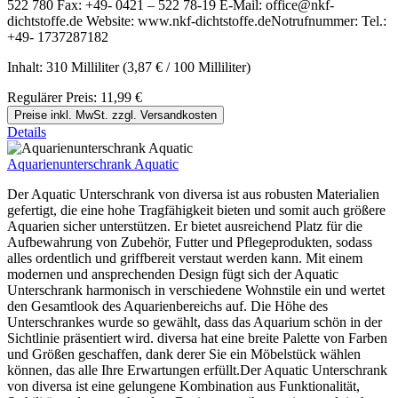
522 780 Fax: +49- 0421 – 522 78-19 E-Mail: office@nkf-
dichtstoffe.de Website: www.nkf-dichtstoffe.deNotrufnummer: Tel.:
+49- 1737287182
Inhalt:
310 Milliliter
(3,87 € / 100 Milliliter)
Regulärer Preis:
11,99 €
Preise inkl. MwSt. zzgl. Versandkosten
Details
Aquarienunterschrank Aquatic
Der Aquatic Unterschrank von diversa ist aus robusten Materialien
gefertigt, die eine hohe Tragfähigkeit bieten und somit auch größere
Aquarien sicher unterstützen. Er bietet ausreichend Platz für die
Aufbewahrung von Zubehör, Futter und Pflegeprodukten, sodass
alles ordentlich und griffbereit verstaut werden kann. Mit einem
modernen und ansprechenden Design fügt sich der Aquatic
Unterschrank harmonisch in verschiedene Wohnstile ein und wertet
den Gesamtlook des Aquarienbereichs auf. Die Höhe des
Unterschrankes wurde so gewählt, dass das Aquarium schön in der
Sichtlinie präsentiert wird. diversa hat eine breite Palette von Farben
und Größen geschaffen, dank derer Sie ein Möbelstück wählen
können, das alle Ihre Erwartungen erfüllt.Der Aquatic Unterschrank
von diversa ist eine gelungene Kombination aus Funktionalität,