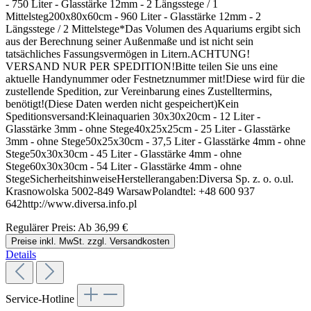
- 750 Liter - Glasstärke 12mm - 2 Längsstege / 1
Mittelsteg200x80x60cm - 960 Liter - Glasstärke 12mm - 2
Längsstege / 2 Mittelstege*Das Volumen des Aquariums ergibt sich
aus der Berechnung seiner Außenmaße und ist nicht sein
tatsächliches Fassungsvermögen in Litern.ACHTUNG!
VERSAND NUR PER SPEDITION!Bitte teilen Sie uns eine
aktuelle Handynummer oder Festnetznummer mit!Diese wird für die
zustellende Spedition, zur Vereinbarung eines Zustelltermins,
benötigt!(Diese Daten werden nicht gespeichert)Kein
Speditionsversand:Kleinaquarien 30x30x20cm - 12 Liter -
Glasstärke 3mm - ohne Stege40x25x25cm - 25 Liter - Glasstärke
3mm - ohne Stege50x25x30cm - 37,5 Liter - Glasstärke 4mm - ohne
Stege50x30x30cm - 45 Liter - Glasstärke 4mm - ohne
Stege60x30x30cm - 54 Liter - Glasstärke 4mm - ohne
StegeSicherheitshinweiseHerstellerangaben:Diversa Sp. z. o. o.ul.
Krasnowolska 5002-849 WarsawPolandtel: +48 600 937
642http://www.diversa.info.pl
Regulärer Preis:
Ab
36,99 €
Preise inkl. MwSt. zzgl. Versandkosten
Details
Service-Hotline