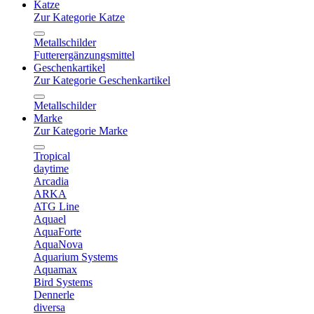
Katze
Zur Kategorie Katze
Metallschilder
Futterergänzungsmittel
Geschenkartikel
Zur Kategorie Geschenkartikel
Metallschilder
Marke
Zur Kategorie Marke
Tropical
daytime
Arcadia
ARKA
ATG Line
Aquael
AquaForte
AquaNova
Aquarium Systems
Aquamax
Bird Systems
Dennerle
diversa