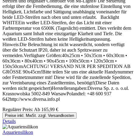
Streifen und originaler Controller von Mi-Light® Die Steuerung
erfolgt über die Fernbedienung, die eine stufenlose Einstellung von
Helligkeit, Lichtfarbe und Sättigung unabhängig voneinander für
beide LED-Streifen nach oben und unten erlaubt. Backlight
WHITEEin weißer LED-Streifen, der das Licht mit einer
Farbtemperatur von 6500K (Tageslicht) emittiert. Dies verleiht dem
Aquarium samt Inhalt eine einzigartige Klarheit und Tiefe. Die
weißen LED-Streifen haben keine Helligkeitsanpassung.
Hinweis:Die Beleuchtung ist nicht wasserdicht, sondern verfügt
über die Schutzart IP20, daher ist auch Spritzwasser zu
vermeiden.Verfügbare Größen:40x25cm • 50x35cm • 60x30cm •
60x36cm • 80x40cm • 90x45cm • 100x50cm • 120x50cm •
150x50cmACHTUNG! VERSAND NUR PER SPEDITION AB
GRÖSSE 90x45cm!Bitte teilen Sie uns eine aktuelle Handynummer
oder Festnetznummer mit! Diese wird für die zustellende Spedition,
zur Vereinbarung eines Zustelltermins, benötigt!(Diese Daten
werden nicht gespeichert)Herstellerangaben:Diversa Sp. z. o. o.ul.
Krasnowolska 5002-849 WarsawPolandtel: +48 600 937
642http://www.diversa.info.pl
Regulärer Preis:
Ab
165,99 €
Preise inkl. MwSt. zzgl. Versandkosten
Details
Aquariensilikon