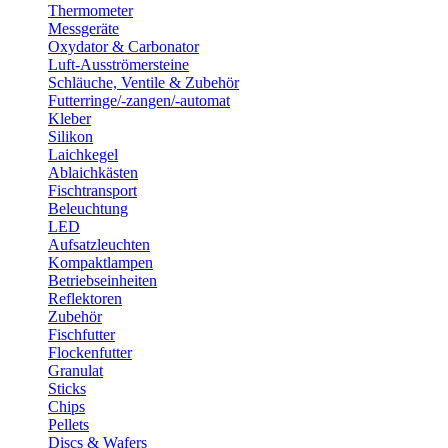
Thermometer
Messgeräte
Oxydator & Carbonator
Luft-Ausströmersteine
Schläuche, Ventile & Zubehör
Futterringe/-zangen/-automat
Kleber
Silikon
Laichkegel
Ablaichkästen
Fischtransport
Beleuchtung
LED
Aufsatzleuchten
Kompaktlampen
Betriebseinheiten
Reflektoren
Zubehör
Fischfutter
Flockenfutter
Granulat
Sticks
Chips
Pellets
Discs & Wafers