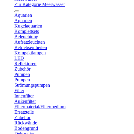
Zur Kategorie Meerwasser
Aquarien
Aquarien
Kugelaquarien
Komplettsets
Beleuchtung
Aufsatzleuchten
Betriebseinheiten
Kompaktlampen
LED
Reflektoren
Zubehör
Pumpen
Pumpen
Strömungspumpen
Filter
Innenfilter
Außenfilter
Filtermaterial/Filtermedium
Ersatzteile
Zubehör
Rückwände
Bodengrund
Dekoration