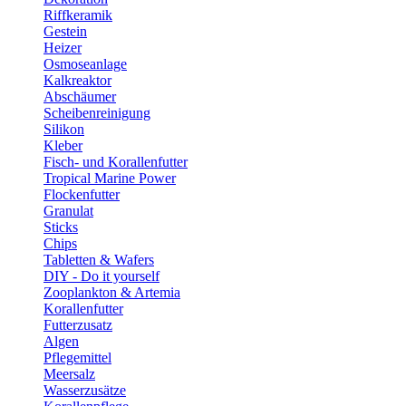
Riffkeramik
Gestein
Heizer
Osmoseanlage
Kalkreaktor
Abschäumer
Scheibenreinigung
Silikon
Kleber
Fisch- und Korallenfutter
Tropical Marine Power
Flockenfutter
Granulat
Sticks
Chips
Tabletten & Wafers
DIY - Do it yourself
Zooplankton & Artemia
Korallenfutter
Futterzusatz
Algen
Pflegemittel
Meersalz
Wasserzusätze