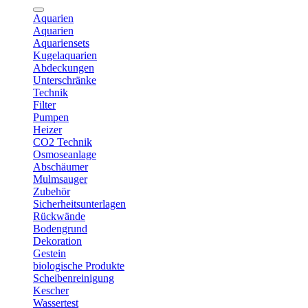
Aquarien
Aquarien
Aquariensets
Kugelaquarien
Abdeckungen
Unterschränke
Technik
Filter
Pumpen
Heizer
CO2 Technik
Osmoseanlage
Abschäumer
Mulmsauger
Zubehör
Sicherheitsunterlagen
Rückwände
Bodengrund
Dekoration
Gestein
biologische Produkte
Scheibenreinigung
Kescher
Wassertest