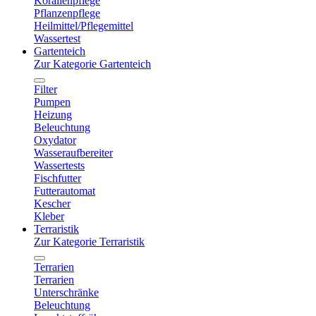
Korallenpflege
Pflanzenpflege
Heilmittel/Pflegemittel
Wassertest
Gartenteich
Zur Kategorie Gartenteich
Filter
Pumpen
Heizung
Beleuchtung
Oxydator
Wasseraufbereiter
Wassertests
Fischfutter
Futterautomat
Kescher
Kleber
Terraristik
Zur Kategorie Terraristik
Terrarien
Terrarien
Unterschränke
Beleuchtung