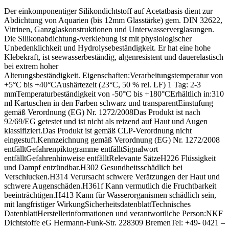
Der einkomponentiger Silikondichtstoff auf Acetatbasis dient zur
Abdichtung von Aquarien (bis 12mm Glasstärke) gem. DIN 32622,
Vitrinen, Ganzglaskonstruktionen und Unterwasserverglasungen.
Die Silikonabdichtung-/verklebung ist mit physiologischer
Unbedenklichkeit und Hydrolysebeständigkeit. Er hat eine hohe
Klebekraft, ist seewasserbeständig, algenresistent und dauerelastisch
bei extrem hoher
Alterungsbeständigkeit. Eigenschaften:Verarbeitungstemperatur von
+5°C bis +40°CAushärtezeit (23°C, 50 % rel. LF) 1 Tag: 2-3
mmTemperaturbeständigkeit von -50°C bis +180°CErhältlich in:310
ml Kartuschen in den Farben schwarz und transparentEinstufung
gemäß Verordnung (EG) Nr. 1272/2008Das Produkt ist nach
92/69/EG getestet und ist nicht als reizend auf Haut und Augen
klassifiziert.Das Produkt ist gemäß CLP-Verordnung nicht
eingestuft.Kennzeichnung gemäß Verordnung (EG) Nr. 1272/2008
entfälltGefahrenpiktogramme entfälltSignalwort
entfälltGefahrenhinweise entfälltRelevante SätzeH226 Flüssigkeit
und Dampf entzündbar.H302 Gesundheitsschädlich bei
Verschlucken.H314 Verursacht schwere Verätzungen der Haut und
schwere Augenschäden.H361f Kann vermutlich die Fruchtbarkeit
beeinträchtigen.H413 Kann für Wasserorganismen schädlich sein,
mit langfristiger WirkungSicherheitsdatenblattTechnisches
DatenblattHerstellerinformationen und verantwortliche Person:NKF
Dichtstoffe eG Hermann-Funk-Str. 228309 BremenTel: +49- 0421 –