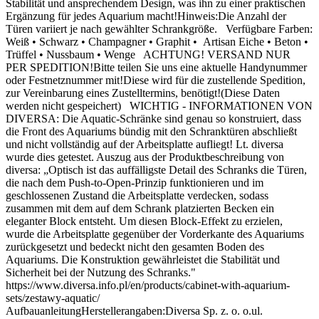
Stabilität und ansprechendem Design, was ihn zu einer praktischen
Ergänzung für jedes Aquarium macht!Hinweis:Die Anzahl der
Türen variiert je nach gewählter Schrankgröße. Verfügbare Farben:
Weiß • Schwarz • Champagner • Graphit • Artisan Eiche • Beton •
Trüffel • Nussbaum • Wenge ACHTUNG! VERSAND NUR
PER SPEDITION!Bitte teilen Sie uns eine aktuelle Handynummer
oder Festnetznummer mit!Diese wird für die zustellende Spedition,
zur Vereinbarung eines Zustelltermins, benötigt!(Diese Daten
werden nicht gespeichert) WICHTIG - INFORMATIONEN VON
DIVERSA: Die Aquatic-Schränke sind genau so konstruiert, dass
die Front des Aquariums bündig mit den Schranktüren abschließt
und nicht vollständig auf der Arbeitsplatte aufliegt! Lt. diversa
wurde dies getestet. Auszug aus der Produktbeschreibung von
diversa: „Optisch ist das auffälligste Detail des Schranks die Türen,
die nach dem Push-to-Open-Prinzip funktionieren und im
geschlossenen Zustand die Arbeitsplatte verdecken, sodass
zusammen mit dem auf dem Schrank platzierten Becken ein
eleganter Block entsteht. Um diesen Block-Effekt zu erzielen,
wurde die Arbeitsplatte gegenüber der Vorderkante des Aquariums
zurückgesetzt und bedeckt nicht den gesamten Boden des
Aquariums. Die Konstruktion gewährleistet die Stabilität und
Sicherheit bei der Nutzung des Schranks."
https://www.diversa.info.pl/en/products/cabinet-with-aquarium-
sets/zestawy-aquatic/
AufbauanleitungHerstellerangaben:Diversa Sp. z. o. o.ul.