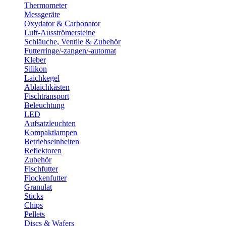
Thermometer
Messgeräte
Oxydator & Carbonator
Luft-Ausströmersteine
Schläuche, Ventile & Zubehör
Futterringe/-zangen/-automat
Kleber
Silikon
Laichkegel
Ablaichkästen
Fischtransport
Beleuchtung
LED
Aufsatzleuchten
Kompaktlampen
Betriebseinheiten
Reflektoren
Zubehör
Fischfutter
Flockenfutter
Granulat
Sticks
Chips
Pellets
Discs & Wafers