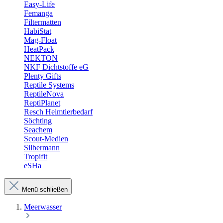
Easy-Life
Femanga
Filtermatten
HabiStat
Mag-Float
HeatPack
NEKTON
NKF Dichtstoffe eG
Plenty Gifts
Reptile Systems
ReptileNova
ReptiPlanet
Resch Heimtierbedarf
Söchting
Seachem
Scout-Medien
Silbermann
Tropifit
eSHa
Menü schließen
Meerwasser