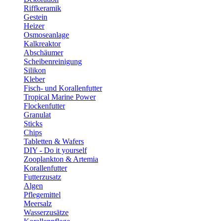
Riffkeramik
Gestein
Heizer
Osmoseanlage
Kalkreaktor
Abschäumer
Scheibenreinigung
Silikon
Kleber
Fisch- und Korallenfutter
Tropical Marine Power
Flockenfutter
Granulat
Sticks
Chips
Tabletten & Wafers
DIY - Do it yourself
Zooplankton & Artemia
Korallenfutter
Futterzusatz
Algen
Pflegemittel
Meersalz
Wasserzusätze