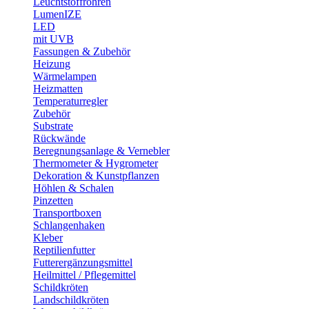
Leuchtstoffröhren
LumenIZE
LED
mit UVB
Fassungen & Zubehör
Heizung
Wärmelampen
Heizmatten
Temperaturregler
Zubehör
Substrate
Rückwände
Beregnungsanlage & Vernebler
Thermometer & Hygrometer
Dekoration & Kunstpflanzen
Höhlen & Schalen
Pinzetten
Transportboxen
Schlangenhaken
Kleber
Reptilienfutter
Futterergänzungsmittel
Heilmittel / Pflegemittel
Schildkröten
Landschildkröten