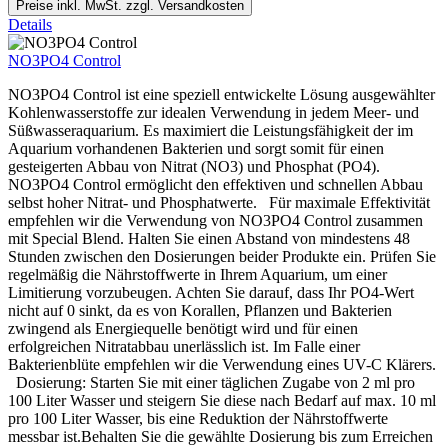
Preise inkl. MwSt. zzgl. Versandkosten
Details
NO3PO4 Control
NO3PO4 Control ist eine speziell entwickelte Lösung ausgewählter
Kohlenwasserstoffe zur idealen Verwendung in jedem Meer- und
Süßwasseraquarium. Es maximiert die Leistungsfähigkeit der im
Aquarium vorhandenen Bakterien und sorgt somit für einen
gesteigerten Abbau von Nitrat (NO3) und Phosphat (PO4).
NO3PO4 Control ermöglicht den effektiven und schnellen Abbau
selbst hoher Nitrat- und Phosphatwerte. Für maximale Effektivität
empfehlen wir die Verwendung von NO3PO4 Control zusammen
mit Special Blend. Halten Sie einen Abstand von mindestens 48
Stunden zwischen den Dosierungen beider Produkte ein. Prüfen Sie
regelmäßig die Nährstoffwerte in Ihrem Aquarium, um einer
Limitierung vorzubeugen. Achten Sie darauf, dass Ihr PO4-Wert
nicht auf 0 sinkt, da es von Korallen, Pflanzen und Bakterien
zwingend als Energiequelle benötigt wird und für einen
erfolgreichen Nitratabbau unerlässlich ist. Im Falle einer
Bakterienblüte empfehlen wir die Verwendung eines UV-C Klärers.
Dosierung: Starten Sie mit einer täglichen Zugabe von 2 ml pro
100 Liter Wasser und steigern Sie diese nach Bedarf auf max. 10 ml
pro 100 Liter Wasser, bis eine Reduktion der Nährstoffwerte
messbar ist.Behalten Sie die gewählte Dosierung bis zum Erreichen