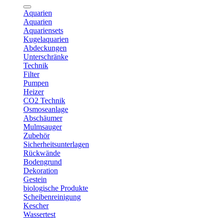
Aquarien
Aquarien
Aquariensets
Kugelaquarien
Abdeckungen
Unterschränke
Technik
Filter
Pumpen
Heizer
CO2 Technik
Osmoseanlage
Abschäumer
Mulmsauger
Zubehör
Sicherheitsunterlagen
Rückwände
Bodengrund
Dekoration
Gestein
biologische Produkte
Scheibenreinigung
Kescher
Wassertest