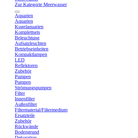
Zur Kategorie Meerwasser
Aquarien
Aquarien
Kugelaquarien
Komplettsets
Beleuchtung
Aufsatzleuchten
Betriebseinheiten
Kompaktlampen
LED
Reflektoren
Zubehör
Pumpen
Pumpen
Strömungspumpen
Filter
Innenfilter
Außenfilter
Filtermaterial/Filtermedium
Ersatzteile
Zubehör
Rückwände
Bodengrund
Dekoration