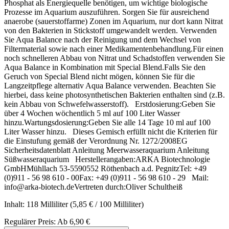
Phosphat als Energiequelle benötigen, um wichtige biologische
Prozesse im Aquarium auszuführen. Sorgen Sie für ausreichend
anaerobe (sauerstoffarme) Zonen im Aquarium, nur dort kann Nitrat
von den Bakterien in Stickstoff umgewandelt werden. Verwenden
Sie Aqua Balance nach der Reinigung und dem Wechsel von
Filtermaterial sowie nach einer Medikamentenbehandlung.Für einen
noch schnelleren Abbau von Nitrat und Schadstoffen verwenden Sie
Aqua Balance in Kombination mit Special Blend.Falls Sie den
Geruch von Special Blend nicht mögen, können Sie für die
Langzeitpflege alternativ Aqua Balance verwenden. Beachten Sie
hierbei, dass keine photosynthetischen Bakterien enthalten sind (z.B.
kein Abbau von Schwefelwasserstoff). Erstdosierung:Geben Sie
über 4 Wochen wöchentlich 5 ml auf 100 Liter Wasser
hinzu.Wartungsdosierung:Geben Sie alle 14 Tage 10 ml auf 100
Liter Wasser hinzu. Dieses Gemisch erfüllt nicht die Kriterien für
die Einstufung gemäß der Verordnung Nr. 1272/2008EG
Sicherheitsdatenblatt Anleitung Meerwasseraquarium Anleitung
Süßwasseraquarium Herstellerangaben:ARKA Biotechnologie
GmbHMühllach 53-5590552 Röthenbach a.d. PegnitzTel: +49
(0)911 - 56 98 610 - 00Fax: +49 (0)911 - 56 98 610 - 29 Mail:
info@arka-biotech.deVertreten durch:Oliver Schultheiß
Inhalt:
118 Milliliter
(5,85 € / 100 Milliliter)
Regulärer Preis:
Ab
6,90 €