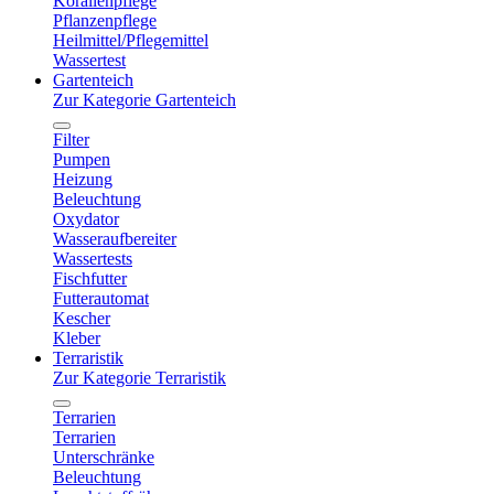
Korallenpflege
Pflanzenpflege
Heilmittel/Pflegemittel
Wassertest
Gartenteich
Zur Kategorie Gartenteich
Filter
Pumpen
Heizung
Beleuchtung
Oxydator
Wasseraufbereiter
Wassertests
Fischfutter
Futterautomat
Kescher
Kleber
Terraristik
Zur Kategorie Terraristik
Terrarien
Terrarien
Unterschränke
Beleuchtung