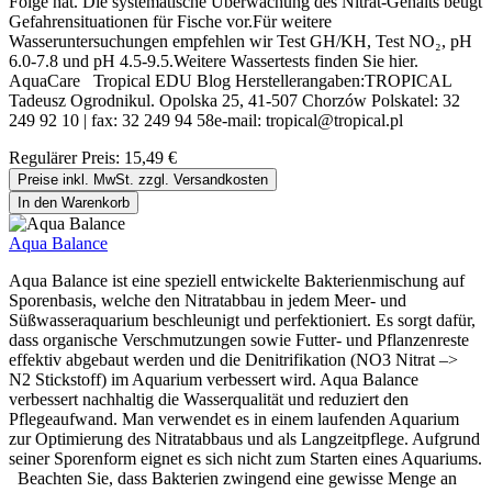
Folge hat. Die systematische Überwachung des Nitrat-Gehalts beugt
Gefahrensituationen für Fische vor.Für weitere
Wasseruntersuchungen empfehlen wir Test GH/KH, Test NO₂, pH
6.0-7.8 und pH 4.5-9.5.Weitere Wassertests finden Sie hier.
AquaCare Tropical EDU Blog Herstellerangaben:TROPICAL
Tadeusz Ogrodnikul. Opolska 25, 41-507 Chorzów Polskatel: 32
249 92 10 | fax: 32 249 94 58e-mail: tropical@tropical.pl
Regulärer Preis:
15,49 €
Preise inkl. MwSt. zzgl. Versandkosten
In den Warenkorb
Aqua Balance
Aqua Balance ist eine speziell entwickelte Bakterienmischung auf
Sporenbasis, welche den Nitratabbau in jedem Meer- und
Süßwasseraquarium beschleunigt und perfektioniert. Es sorgt dafür,
dass organische Verschmutzungen sowie Futter- und Pflanzenreste
effektiv abgebaut werden und die Denitrifikation (NO3 Nitrat –>
N2 Stickstoff) im Aquarium verbessert wird. Aqua Balance
verbessert nachhaltig die Wasserqualität und reduziert den
Pflegeaufwand. Man verwendet es in einem laufenden Aquarium
zur Optimierung des Nitratabbaus und als Langzeitpflege. Aufgrund
seiner Sporenform eignet es sich nicht zum Starten eines Aquariums.
Beachten Sie, dass Bakterien zwingend eine gewisse Menge an