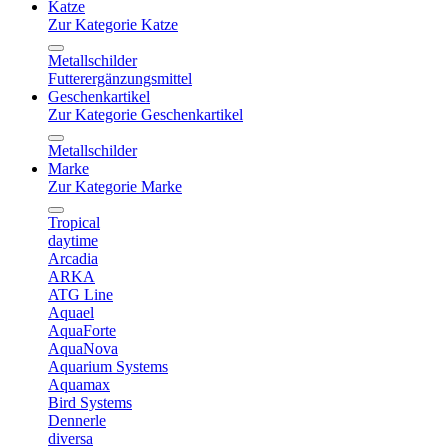
Katze
Zur Kategorie Katze
Metallschilder
Futterergänzungsmittel
Geschenkartikel
Zur Kategorie Geschenkartikel
Metallschilder
Marke
Zur Kategorie Marke
Tropical
daytime
Arcadia
ARKA
ATG Line
Aquael
AquaForte
AquaNova
Aquarium Systems
Aquamax
Bird Systems
Dennerle
diversa