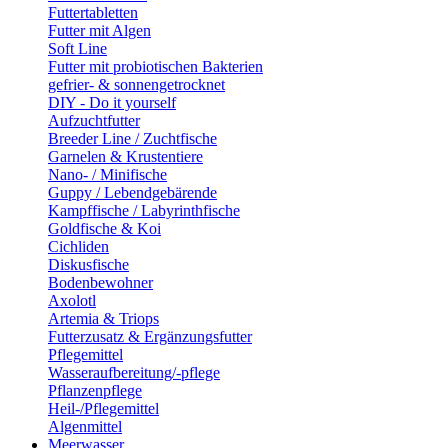
Futtertabletten
Futter mit Algen
Soft Line
Futter mit probiotischen Bakterien
gefrier- & sonnengetrocknet
DIY - Do it yourself
Aufzuchtfutter
Breeder Line / Zuchtfische
Garnelen & Krustentiere
Nano- / Minifische
Guppy / Lebendgebärende
Kampffische / Labyrinthfische
Goldfische & Koi
Cichliden
Diskusfische
Bodenbewohner
Axolotl
Artemia & Triops
Futterzusatz & Ergänzungsfutter
Pflegemittel
Wasseraufbereitung/-pflege
Pflanzenpflege
Heil-/Pflegemittel
Algenmittel
Meerwasser