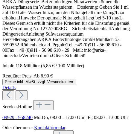
ARKA Düngeserie. Bei zu niedrigen Nitratwerten können die
Wasserpflanzen im Wuchs stagnieren. Dosierung: Geben Sie 1 ml
auf 100 Liter Wasser hinzu, um den Nitratgehalt um 0,5 mg/L zu
erhöhen.Hinweis: Der optimale Nitratgehalt liegt bei 5-10 mg/L.
Dieses Gemisch erfüllt nicht die Kriterien für die Einstufung gemäß
der Verordnung Nr. 1272/2008EG. SicherheitsdatenblattAnleitung
DüngerserieAnleitung Süßwasseraquarium
Herstellerangaben:ARKA Biotechnologie GmbHMühllach 53-
5590552 Röthenbach a.d. PegnitzTel: +49 (0)911 - 56 98 610 -
00Fax: +49 (0)911 - 56 98 610 - 29 Mail: info@arka-
biotech.deVertreten durch:Oliver Schultheiß
Inhalt:
118 Milliliter
(5,85 € / 100 Milliliter)
Regulärer Preis:
Ab
6,90 €
Preise inkl. MwSt. zzgl. Versandkosten
Details
Service-Hotline
09929 - 958240
Mo-Do, 08:00 - 17:00 Uhr | Fr, 08:00 - 13:00 Uhr
Oder über unser
Kontaktformular
.