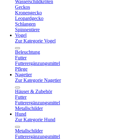
Wasserschildkröten
Geckos
Kronengecko
Leopardgecko
Schlangen
Spinnentiere
Vogel
Zur Kategorie Vogel
Beleuchtung
Futter
Futterergänzungsmittel
Pflege
Nagetier
Zur Kategorie Nagetier
Häuser & Zubehör
Futter
Futterergänzungsmittel
Metallschilder
Hund
Zur Kategorie Hund
Metallschilder
Futterergänzungsmittel