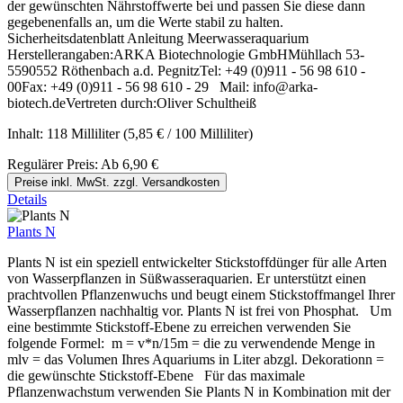
der gewünschten Nährstoffwerte bei und passen Sie diese dann
gegebenenfalls an, um die Werte stabil zu halten.
Sicherheitsdatenblatt Anleitung Meerwasseraquarium
Herstellerangaben:ARKA Biotechnologie GmbHMühllach 53-
5590552 Röthenbach a.d. PegnitzTel: +49 (0)911 - 56 98 610 -
00Fax: +49 (0)911 - 56 98 610 - 29 Mail: info@arka-
biotech.deVertreten durch:Oliver Schultheiß
Inhalt:
118 Milliliter
(5,85 € / 100 Milliliter)
Regulärer Preis:
Ab
6,90 €
Preise inkl. MwSt. zzgl. Versandkosten
Details
Plants N
Plants N ist ein speziell entwickelter Stickstoffdünger für alle Arten
von Wasserpflanzen in Süßwasseraquarien. Er unterstützt einen
prachtvollen Pflanzenwuchs und beugt einem Stickstoffmangel Ihrer
Wasserpflanzen nachhaltig vor. Plants N ist frei von Phosphat. Um
eine bestimmte Stickstoff-Ebene zu erreichen verwenden Sie
folgende Formel: m = v*n/15m = die zu verwendende Menge in
mlv = das Volumen Ihres Aquariums in Liter abzgl. Dekorationn =
die gewünschte Stickstoff-Ebene Für das maximale
Pflanzenwachstum verwenden Sie Plants N in Kombination mit der