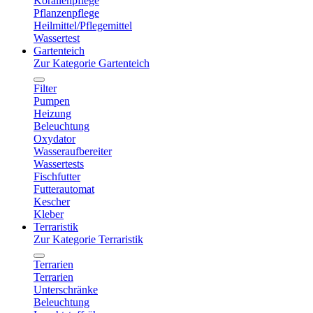
Korallenpflege
Pflanzenpflege
Heilmittel/Pflegemittel
Wassertest
Gartenteich
Zur Kategorie Gartenteich
Filter
Pumpen
Heizung
Beleuchtung
Oxydator
Wasseraufbereiter
Wassertests
Fischfutter
Futterautomat
Kescher
Kleber
Terraristik
Zur Kategorie Terraristik
Terrarien
Terrarien
Unterschränke
Beleuchtung