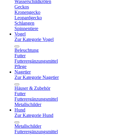
Wasserschildkröten
Geckos
Kronengecko
Leopardgecko
Schlangen
Spinnentiere
Vogel
Zur Kategorie Vogel
Beleuchtung
Futter
Futterergänzungsmittel
Pflege
Nagetier
Zur Kategorie Nagetier
Häuser & Zubehör
Futter
Futterergänzungsmittel
Metallschilder
Hund
Zur Kategorie Hund
Metallschilder
Futterergänzungsmittel