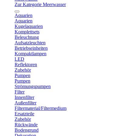
Zur Kategorie Meerwasser
Aquarien
Aquarien
Kugelaquarien
Komplettsets
Beleuchtung
Aufsatzleuchten
Betriebseinheiten
Kompaktlampen
LED
Reflektoren
Zubehör
Pumpen
Pumpen
Strömungspumpen
Filter
Innenfilter
Außenfilter
Filtermaterial/Filtermedium
Ersatzteile
Zubehör
Rückwände
Bodengrund
Dekoration