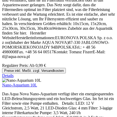
und verhindert, dass sie im Filterraum verrutschen oder in das
Aquarienwasser gelangen. Das Netz sorgt dafür, dass die
Filtermedien optimal im Filter platziert sind, was die Filterleistung
verbessert und die Wartung erleichtert. Es ist eine einfache, aber sehr
nützliche Lösung, um Ihr Filtersystem effizient und sauber zu
halten. In verschiedenen Größen erhältich: 10x15cm, 15x20cm,
25x30cm, 30x35cm, 30x40cmWeiteres Zubehör aus der Aquaristik
finden Sie hier. Hersteller
WebsiteHerstellerinformationen:EURONOVA POLSKA Sp. z o.o.
z oo(Inhaber der Marke AQUA NOVA)87-330 JABLONOWO-
POMORSKIEKONOJADY 94BPOLSKATel.: + 48 56
4980008Fax. +48 56 64 00517Kontakt: Tomasz FiszerE-Mail:
tf@aqua-nova.pl
Regulärer Preis:
Ab
0,99 €
Preise inkl. MwSt. zzgl. Versandkosten
Details
Nano-Aquarium 10L
Das Aqua Nova Nano-Aquarium verfügt über ein energiesparendes
LED-Beleuchtungssystem und ein hochwertiges Glas. Im Set ist ein
Filter sowie eine Pumpe enthalten. Details: LED: 12 V
Gleichstrom, 2,5 Watt, 21 LED-Dioden Glas: 4 mm Filter: 3-lagige
interne Filterkartusche Pumpe: 3,5 Watt, 240 l/h