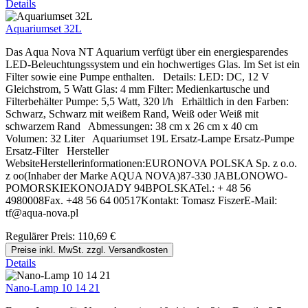
Details
Aquariumset 32L
Das Aqua Nova NT Aquarium verfügt über ein energiesparendes
LED-Beleuchtungssystem und ein hochwertiges Glas. Im Set ist ein
Filter sowie eine Pumpe enthalten. Details: LED: DC, 12 V
Gleichstrom, 5 Watt Glas: 4 mm Filter: Medienkartusche und
Filterbehälter Pumpe: 5,5 Watt, 320 l/h Erhältlich in den Farben:
Schwarz, Schwarz mit weißem Rand, Weiß oder Weiß mit
schwarzem Rand Abmessungen: 38 cm x 26 cm x 40 cm
Volumen: 32 Liter Aquariumset 19L Ersatz-Lampe Ersatz-Pumpe
Ersatz-Filter Hersteller
WebsiteHerstellerinformationen:EURONOVA POLSKA Sp. z o.o.
z oo(Inhaber der Marke AQUA NOVA)87-330 JABLONOWO-
POMORSKIEKONOJADY 94BPOLSKATel.: + 48 56
4980008Fax. +48 56 64 00517Kontakt: Tomasz FiszerE-Mail:
tf@aqua-nova.pl
Regulärer Preis:
110,69 €
Preise inkl. MwSt. zzgl. Versandkosten
Details
Nano-Lamp 10 14 21