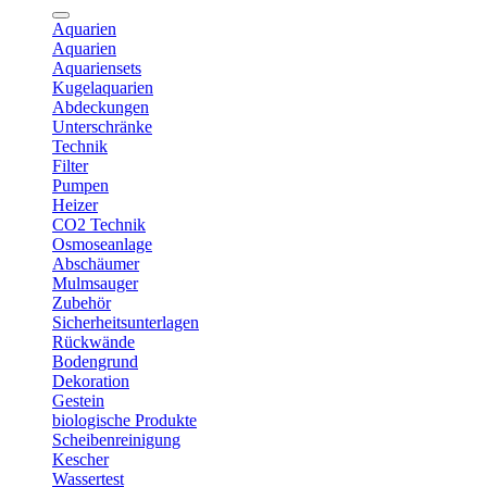
Aquarien
Aquarien
Aquariensets
Kugelaquarien
Abdeckungen
Unterschränke
Technik
Filter
Pumpen
Heizer
CO2 Technik
Osmoseanlage
Abschäumer
Mulmsauger
Zubehör
Sicherheitsunterlagen
Rückwände
Bodengrund
Dekoration
Gestein
biologische Produkte
Scheibenreinigung
Kescher
Wassertest