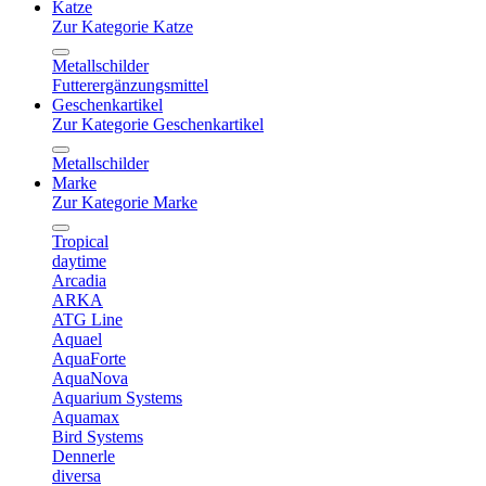
Katze
Zur Kategorie Katze
Metallschilder
Futterergänzungsmittel
Geschenkartikel
Zur Kategorie Geschenkartikel
Metallschilder
Marke
Zur Kategorie Marke
Tropical
daytime
Arcadia
ARKA
ATG Line
Aquael
AquaForte
AquaNova
Aquarium Systems
Aquamax
Bird Systems
Dennerle
diversa