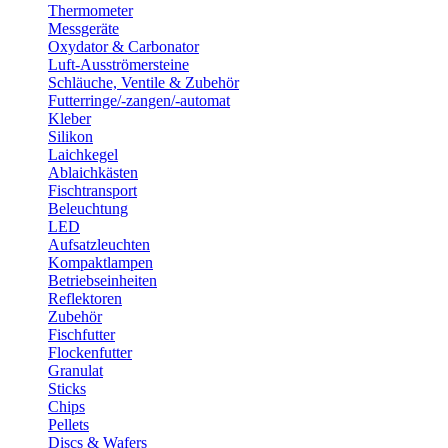
Thermometer
Messgeräte
Oxydator & Carbonator
Luft-Ausströmersteine
Schläuche, Ventile & Zubehör
Futterringe/-zangen/-automat
Kleber
Silikon
Laichkegel
Ablaichkästen
Fischtransport
Beleuchtung
LED
Aufsatzleuchten
Kompaktlampen
Betriebseinheiten
Reflektoren
Zubehör
Fischfutter
Flockenfutter
Granulat
Sticks
Chips
Pellets
Discs & Wafers