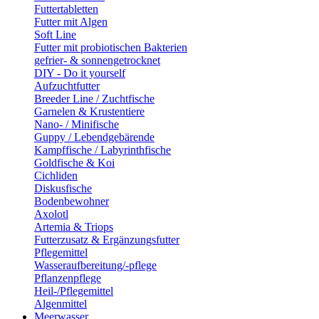
Futtertabletten
Futter mit Algen
Soft Line
Futter mit probiotischen Bakterien
gefrier- & sonnengetrocknet
DIY - Do it yourself
Aufzuchtfutter
Breeder Line / Zuchtfische
Garnelen & Krustentiere
Nano- / Minifische
Guppy / Lebendgebärende
Kampffische / Labyrinthfische
Goldfische & Koi
Cichliden
Diskusfische
Bodenbewohner
Axolotl
Artemia & Triops
Futterzusatz & Ergänzungsfutter
Pflegemittel
Wasseraufbereitung/-pflege
Pflanzenpflege
Heil-/Pflegemittel
Algenmittel
Meerwasser