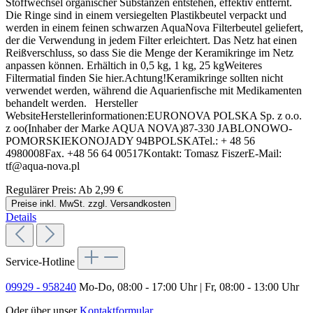
Stoffwechsel organischer Substanzen entstehen, effektiv entfernt.
Die Ringe sind in einem versiegelten Plastikbeutel verpackt und
werden in einem feinen schwarzen AquaNova Filterbeutel geliefert,
der die Verwendung in jedem Filter erleichtert. Das Netz hat einen
Reißverschluss, so dass Sie die Menge der Keramikringe im Netz
anpassen können. Erhältich in 0,5 kg, 1 kg, 25 kgWeiteres
Filtermatial finden Sie hier.Achtung!Keramikringe sollten nicht
verwendet werden, während die Aquarienfische mit Medikamenten
behandelt werden. Hersteller
WebsiteHerstellerinformationen:EURONOVA POLSKA Sp. z o.o.
z oo(Inhaber der Marke AQUA NOVA)87-330 JABLONOWO-
POMORSKIEKONOJADY 94BPOLSKATel.: + 48 56
4980008Fax. +48 56 64 00517Kontakt: Tomasz FiszerE-Mail:
tf@aqua-nova.pl
Regulärer Preis:
Ab
2,99 €
Preise inkl. MwSt. zzgl. Versandkosten
Details
Service-Hotline
09929 - 958240
Mo-Do, 08:00 - 17:00 Uhr | Fr, 08:00 - 13:00 Uhr
Oder über unser
Kontaktformular
.