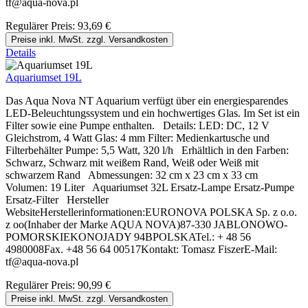
tf@aqua-nova.pl
Regulärer Preis:
93,69 €
Preise inkl. MwSt. zzgl. Versandkosten
Details
Aquariumset 19L
Das Aqua Nova NT Aquarium verfügt über ein energiesparendes
LED-Beleuchtungssystem und ein hochwertiges Glas. Im Set ist ein
Filter sowie eine Pumpe enthalten. Details: LED: DC, 12 V
Gleichstrom, 4 Watt Glas: 4 mm Filter: Medienkartusche und
Filterbehälter Pumpe: 5,5 Watt, 320 l/h Erhältlich in den Farben:
Schwarz, Schwarz mit weißem Rand, Weiß oder Weiß mit
schwarzem Rand Abmessungen: 32 cm x 23 cm x 33 cm
Volumen: 19 Liter Aquariumset 32L Ersatz-Lampe Ersatz-Pumpe
Ersatz-Filter Hersteller
WebsiteHerstellerinformationen:EURONOVA POLSKA Sp. z o.o.
z oo(Inhaber der Marke AQUA NOVA)87-330 JABLONOWO-
POMORSKIEKONOJADY 94BPOLSKATel.: + 48 56
4980008Fax. +48 56 64 00517Kontakt: Tomasz FiszerE-Mail:
tf@aqua-nova.pl
Regulärer Preis:
90,99 €
Preise inkl. MwSt. zzgl. Versandkosten