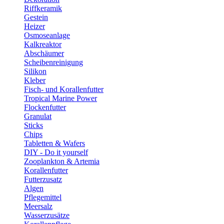
Riffkeramik
Gestein
Heizer
Osmoseanlage
Kalkreaktor
Abschäumer
Scheibenreinigung
Silikon
Kleber
Fisch- und Korallenfutter
Tropical Marine Power
Flockenfutter
Granulat
Sticks
Chips
Tabletten & Wafers
DIY - Do it yourself
Zooplankton & Artemia
Korallenfutter
Futterzusatz
Algen
Pflegemittel
Meersalz
Wasserzusätze