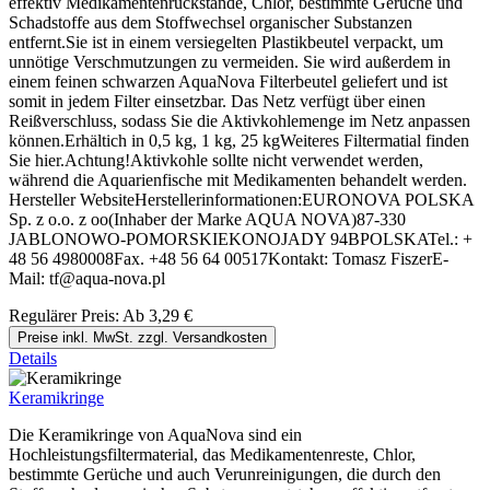
effektiv Medikamentenrückstände, Chlor, bestimmte Gerüche und
Schadstoffe aus dem Stoffwechsel organischer Substanzen
entfernt.Sie ist in einem versiegelten Plastikbeutel verpackt, um
unnötige Verschmutzungen zu vermeiden. Sie wird außerdem in
einem feinen schwarzen AquaNova Filterbeutel geliefert und ist
somit in jedem Filter einsetzbar. Das Netz verfügt über einen
Reißverschluss, sodass Sie die Aktivkohlemenge im Netz anpassen
können.Erhältich in 0,5 kg, 1 kg, 25 kgWeiteres Filtermatial finden
Sie hier.Achtung!Aktivkohle sollte nicht verwendet werden,
während die Aquarienfische mit Medikamenten behandelt werden.
Hersteller WebsiteHerstellerinformationen:EURONOVA POLSKA
Sp. z o.o. z oo(Inhaber der Marke AQUA NOVA)87-330
JABLONOWO-POMORSKIEKONOJADY 94BPOLSKATel.: +
48 56 4980008Fax. +48 56 64 00517Kontakt: Tomasz FiszerE-
Mail: tf@aqua-nova.pl
Regulärer Preis:
Ab
3,29 €
Preise inkl. MwSt. zzgl. Versandkosten
Details
Keramikringe
Die Keramikringe von AquaNova sind ein
Hochleistungsfiltermaterial, das Medikamentenreste, Chlor,
bestimmte Gerüche und auch Verunreinigungen, die durch den