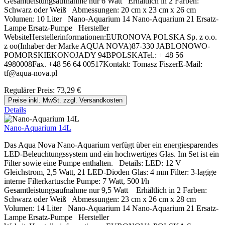
Gesamtleistungsaufnahme nur 6 Watt Erhältlich in 2 Farben:
Schwarz oder Weiß Abmessungen: 20 cm x 23 cm x 26 cm
Volumen: 10 Liter Nano-Aquarium 14 Nano-Aquarium 21 Ersatz-
Lampe Ersatz-Pumpe Hersteller
WebsiteHerstellerinformationen:EURONOVA POLSKA Sp. z o.o.
z oo(Inhaber der Marke AQUA NOVA)87-330 JABLONOWO-
POMORSKIEKONOJADY 94BPOLSKATel.: + 48 56
4980008Fax. +48 56 64 00517Kontakt: Tomasz FiszerE-Mail:
tf@aqua-nova.pl
Regulärer Preis:
73,29 €
Preise inkl. MwSt. zzgl. Versandkosten
Details
Nano-Aquarium 14L
Das Aqua Nova Nano-Aquarium verfügt über ein energiesparendes
LED-Beleuchtungssystem und ein hochwertiges Glas. Im Set ist ein
Filter sowie eine Pumpe enthalten. Details: LED: 12 V
Gleichstrom, 2,5 Watt, 21 LED-Dioden Glas: 4 mm Filter: 3-lagige
interne Filterkartusche Pumpe: 7 Watt, 500 l/h
Gesamtleistungsaufnahme nur 9,5 Watt Erhältlich in 2 Farben:
Schwarz oder Weiß Abmessungen: 23 cm x 26 cm x 28 cm
Volumen: 14 Liter Nano-Aquarium 14 Nano-Aquarium 21 Ersatz-
Lampe Ersatz-Pumpe Hersteller