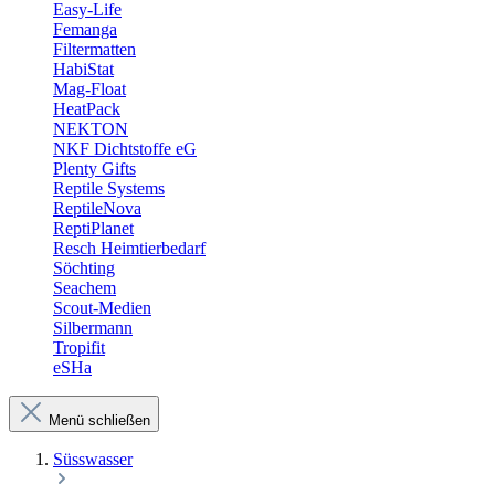
Easy-Life
Femanga
Filtermatten
HabiStat
Mag-Float
HeatPack
NEKTON
NKF Dichtstoffe eG
Plenty Gifts
Reptile Systems
ReptileNova
ReptiPlanet
Resch Heimtierbedarf
Söchting
Seachem
Scout-Medien
Silbermann
Tropifit
eSHa
Menü schließen
Süsswasser