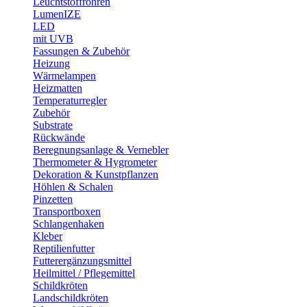
Leuchtstoffröhren
LumenIZE
LED
mit UVB
Fassungen & Zubehör
Heizung
Wärmelampen
Heizmatten
Temperaturregler
Zubehör
Substrate
Rückwände
Beregnungsanlage & Vernebler
Thermometer & Hygrometer
Dekoration & Kunstpflanzen
Höhlen & Schalen
Pinzetten
Transportboxen
Schlangenhaken
Kleber
Reptilienfutter
Futterergänzungsmittel
Heilmittel / Pflegemittel
Schildkröten
Landschildkröten