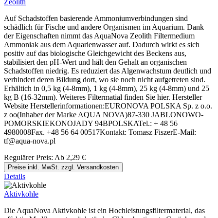
Zeolith
Auf Schadstoffen basierende Ammoniumverbindungen sind
schädlich für Fische und andere Organismen im Aquarium. Dank
der Eigenschaften nimmt das AquaNova Zeolith Filtermedium
Ammoniak aus dem Aquarienwasser auf. Dadurch wirkt es sich
positiv auf das biologische Gleichgewicht des Beckens aus,
stabilisiert den pH-Wert und hält den Gehalt an organischen
Schadstoffen niedrig. Es reduziert das Algenwachstum deutlich und
verhindert deren Bildung dort, wo sie noch nicht aufgetreten sind.
Erhältich in 0,5 kg (4-8mm), 1 kg (4-8mm), 25 kg (4-8mm) und 25
kg B (16-32mm). Weiteres Filtermatial finden Sie hier. Hersteller
Website Herstellerinformationen:EURONOVA POLSKA Sp. z o.o.
z oo(Inhaber der Marke AQUA NOVA)87-330 JABLONOWO-
POMORSKIEKONOJADY 94BPOLSKATel.: + 48 56
4980008Fax. +48 56 64 00517Kontakt: Tomasz FiszerE-Mail:
tf@aqua-nova.pl
Regulärer Preis:
Ab
2,29 €
Preise inkl. MwSt. zzgl. Versandkosten
Details
Aktivkohle
Die AquaNova Aktivkohle ist ein Hochleistungsfiltermaterial, das