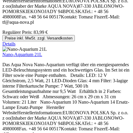
WebsiteHerstellerinformationen:EURONOVA POLSKA Sp. z o.o.
z oo(Inhaber der Marke AQUA NOVA)87-330 JABLONOWO-
POMORSKIEKONOJADY 94BPOLSKATel.: + 48 56
4980008Fax. +48 56 64 00517Kontakt: Tomasz FiszerE-Mail:
tf@aqua-nova.pl
Regulärer Preis:
83,99 €
Preise inkl. MwSt. zzgl. Versandkosten
Details
Nano-Aquarium 21L
Das Aqua Nova Nano-Aquarium verfügt über ein energiesparendes
LED-Beleuchtungssystem und ein hochwertiges Glas. Im Set ist ein
Filter sowie eine Pumpe enthalten. Details: LED: 12 V
Gleichstrom, 2,5 Watt, 21 LED-Dioden Glas: 4 mm Filter: 3-lagige
interne Filterkartusche Pumpe: 7 Watt, 500 l/h
Gesamtleistungsaufnahme nur 9,5 Watt Erhältlich in 2 Farben:
Schwarz oder Weiß Abmessungen: 26 cm x 29 cm x 31 cm
Volumen: 21 Liter Nano-Aquarium 10 Nano-Aquarium 14 Ersatz-
Lampe Ersatz-Pumpe Hersteller
WebsiteHerstellerinformationen:EURONOVA POLSKA Sp. z o.o.
z oo(Inhaber der Marke AQUA NOVA)87-330 JABLONOWO-
POMORSKIEKONOJADY 94BPOLSKATel.: + 48 56
4980008Fax. +48 56 64 00517Kontakt: Tomasz FiszerE-Mail: