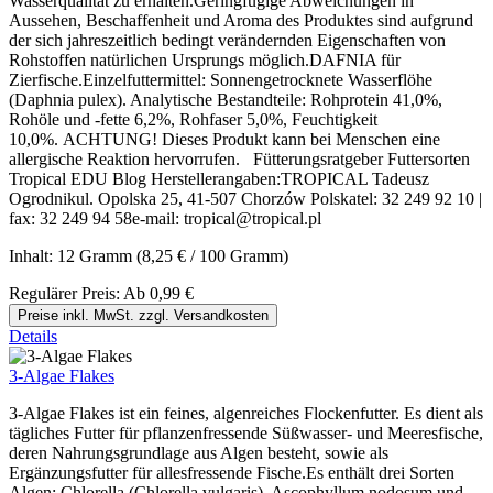
Wasserqualität zu erhalten.Geringfügige Abweichungen in
Aussehen, Beschaffenheit und Aroma des Produktes sind aufgrund
der sich jahreszeitlich bedingt verändernden Eigenschaften von
Rohstoffen natürlichen Ursprungs möglich.DAFNIA für
Zierfische.Einzelfuttermittel: Sonnengetrocknete Wasserflöhe
(Daphnia pulex). Analytische Bestandteile: Rohprotein 41,0%,
Rohöle und -fette 6,2%, Rohfaser 5,0%, Feuchtigkeit
10,0%. ACHTUNG! Dieses Produkt kann bei Menschen eine
allergische Reaktion hervorrufen. Fütterungsratgeber Futtersorten
Tropical EDU Blog Herstellerangaben:TROPICAL Tadeusz
Ogrodnikul. Opolska 25, 41-507 Chorzów Polskatel: 32 249 92 10 |
fax: 32 249 94 58e-mail: tropical@tropical.pl
Inhalt:
12 Gramm
(8,25 € / 100 Gramm)
Regulärer Preis:
Ab
0,99 €
Preise inkl. MwSt. zzgl. Versandkosten
Details
3-Algae Flakes
3-Algae Flakes ist ein feines, algenreiches Flockenfutter. Es dient als
tägliches Futter für pflanzenfressende Süßwasser- und Meeresfische,
deren Nahrungsgrundlage aus Algen besteht, sowie als
Ergänzungsfutter für allesfressende Fische.Es enthält drei Sorten
Algen: Chlorella (Chlorella vulgaris), Ascophyllum nodosum und