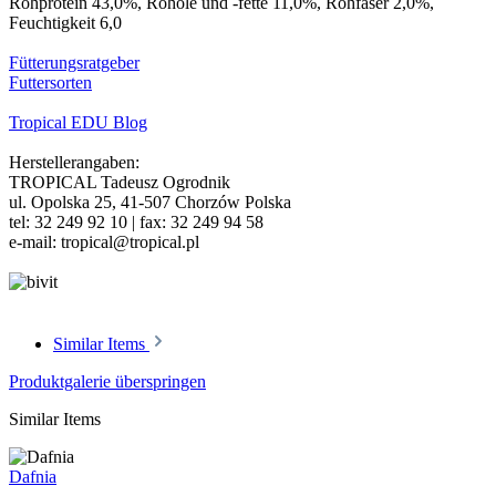
Rohprotein 43,0%,
Rohöle und -fette
11,0%, Rohfase
r 2,0%,
Feuchtigkeit 6,0
Fütterungsratgeber
Futtersorten
Tropical EDU Blog
Herstellerangaben:
TROPICAL Tadeusz Ogrodnik
ul. Opolska 25, 41-507 Chorzów Polska
tel: 32 249 92 10 | fax: 32 249 94 58
e-mail: tropical@tropical.pl
Similar Items
Produktgalerie überspringen
Similar Items
Dafnia