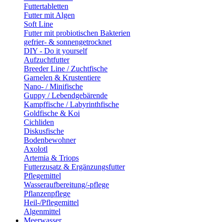
Futtertabletten
Futter mit Algen
Soft Line
Futter mit probiotischen Bakterien
gefrier- & sonnengetrocknet
DIY - Do it yourself
Aufzuchtfutter
Breeder Line / Zuchtfische
Garnelen & Krustentiere
Nano- / Minifische
Guppy / Lebendgebärende
Kampffische / Labyrinthfische
Goldfische & Koi
Cichliden
Diskusfische
Bodenbewohner
Axolotl
Artemia & Triops
Futterzusatz & Ergänzungsfutter
Pflegemittel
Wasseraufbereitung/-pflege
Pflanzenpflege
Heil-/Pflegemittel
Algenmittel
Meerwasser