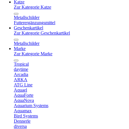
Katze
Zur Kategorie Katze
Metallschilder
Futterergänzungsmittel
Geschenkartikel
Zur Kategorie Geschenkartikel
Metallschilder
Marke
Zur Kategorie Marke
Tropical
daytime
Arcadia
ARKA
ATG Line
Aquael
AquaForte
AquaNova
Aquarium Systems
Aquamax
Bird Systems
Dennerle
diversa