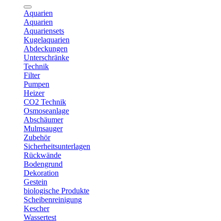
Aquarien
Aquarien
Aquariensets
Kugelaquarien
Abdeckungen
Unterschränke
Technik
Filter
Pumpen
Heizer
CO2 Technik
Osmoseanlage
Abschäumer
Mulmsauger
Zubehör
Sicherheitsunterlagen
Rückwände
Bodengrund
Dekoration
Gestein
biologische Produkte
Scheibenreinigung
Kescher
Wassertest