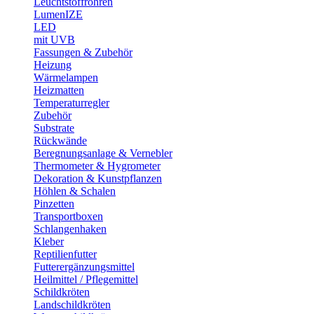
Leuchtstoffröhren
LumenIZE
LED
mit UVB
Fassungen & Zubehör
Heizung
Wärmelampen
Heizmatten
Temperaturregler
Zubehör
Substrate
Rückwände
Beregnungsanlage & Vernebler
Thermometer & Hygrometer
Dekoration & Kunstpflanzen
Höhlen & Schalen
Pinzetten
Transportboxen
Schlangenhaken
Kleber
Reptilienfutter
Futterergänzungsmittel
Heilmittel / Pflegemittel
Schildkröten
Landschildkröten