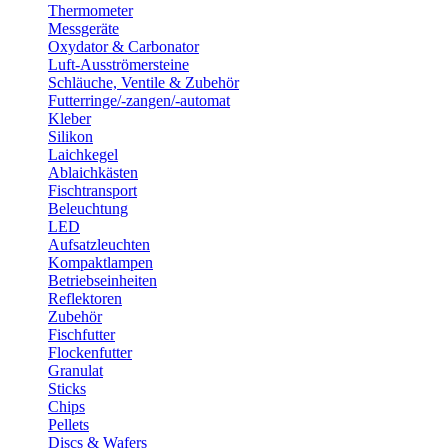
Thermometer
Messgeräte
Oxydator & Carbonator
Luft-Ausströmersteine
Schläuche, Ventile & Zubehör
Futterringe/-zangen/-automat
Kleber
Silikon
Laichkegel
Ablaichkästen
Fischtransport
Beleuchtung
LED
Aufsatzleuchten
Kompaktlampen
Betriebseinheiten
Reflektoren
Zubehör
Fischfutter
Flockenfutter
Granulat
Sticks
Chips
Pellets
Discs & Wafers