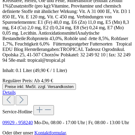
Krebstiere, Hefen, Öle und Fette, Mineralstoffe (enthält Zeolith
1%)Zusatzstoffe (pro kg):Vitamine, Provitamine und chemisch
definierte Stoffe mit ähnlicher Wirkung: Vit. A 31 000 IE, Vit. D3 1
850 IE, Vit. E 120 mg, Vit. C 450 mg. Verbindungen von
Spurenelementen: E1 (Fe) 40,0 mg, E6 (Zn) 11,0 mg, E5 (Mn) 8,3
mg, E4 (Cu) 2,0 mg, E2 (I) 0,24 mg, E8 (Se) 0,24 mg, E7 (Mo)
0,05 mg. Lecithin. AntioxidationsmittelAnalytische
Bestandteile:Rohprotein 43,0%, Rohöle und -fette 8,5%, Rohfaser
1,7%, Feuchtigkeit 6,0% Fütterungsratgeber Futtersorten Tropical
EDU Blog Herstellerangaben:TROPICAL Tadeusz Ogrodnikul.
Opolska 25, 41-507 Chorzów Polskatel: 32 249 92 10 | fax: 32 249
94 58e-mail: tropical@tropical.pl
Inhalt:
0.1 Liter
(49,90 € / 1 Liter)
Regulärer Preis:
Ab
4,99 €
Preise inkl. MwSt. zzgl. Versandkosten
Details
Service-Hotline
09929 - 958240
Mo-Do, 08:00 - 17:00 Uhr | Fr, 08:00 - 13:00 Uhr
Oder über unser
Kontaktformular
.