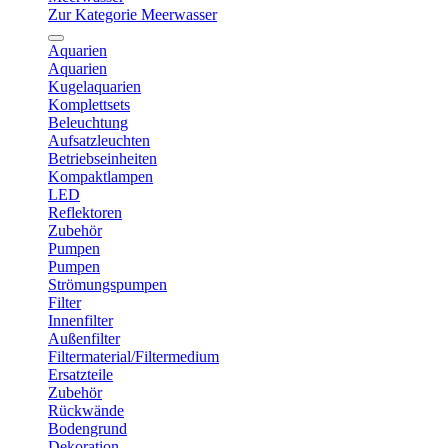
Zur Kategorie Meerwasser
Aquarien
Aquarien
Kugelaquarien
Komplettsets
Beleuchtung
Aufsatzleuchten
Betriebseinheiten
Kompaktlampen
LED
Reflektoren
Zubehör
Pumpen
Pumpen
Strömungspumpen
Filter
Innenfilter
Außenfilter
Filtermaterial/Filtermedium
Ersatzteile
Zubehör
Rückwände
Bodengrund
Dekoration