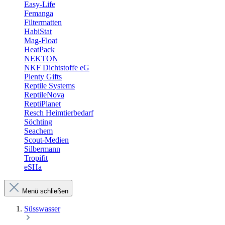
Easy-Life
Femanga
Filtermatten
HabiStat
Mag-Float
HeatPack
NEKTON
NKF Dichtstoffe eG
Plenty Gifts
Reptile Systems
ReptileNova
ReptiPlanet
Resch Heimtierbedarf
Söchting
Seachem
Scout-Medien
Silbermann
Tropifit
eSHa
Menü schließen
Süsswasser