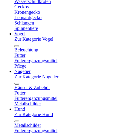
Wasserschildkröten
Geckos
Kronengecko
Leopardgecko
Schlangen
Spinnentiere
Vogel
Zur Kategorie Vogel
Beleuchtung
Futter
Futterergänzungsmittel
Pflege
Nagetier
Zur Kategorie Nagetier
Häuser & Zubehör
Futter
Futterergänzungsmittel
Metallschilder
Hund
Zur Kategorie Hund
Metallschilder
Futterergänzungsmittel