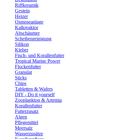
Riffkeramik
Gestein
Heizer
Osmoseanlage
Kalkreaktor
Abschäumer
Scheibenreinigung
Silikon
Kleber
Fisch- und Korallenfutter
Tropical Marine Power
Flockenfutter
Granulat
Sticks
Chips
Tabletten & Wafers
DIY - Do it yourself
Zooplankton & Artemia
Korallenfutter
Futterzusatz
Algen
Pflegemittel
Meersalz
Wasserzusätze