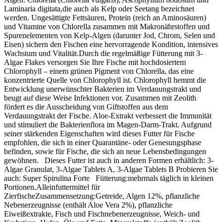
Laminaria digitata,die auch als Kelp oder Seetang bezeichnet
werden. Ungesättigte Fettsäuren, Protein (reich an Aminosäuren)
und Vitamine von Chlorella zusammen mit Makronährstoffen und
Spurenelementen von Kelp-Algen (darunter Jod, Chrom, Selen und
Eisen) sichern den Fischen eine hervorragende Kondition, intensives
Wachstum und Vitalität.Durch die regelmäßige Fütterung mit 3-
Algae Flakes versorgen Sie Ihre Fische mit hochdosiertem
Chlorophyll – einem grünen Pigment von Chlorella, das eine
konzentrierte Quelle von Chlorophyll ist. Chlorophyll hemmt die
Entwicklung unerwünschter Bakterien im Verdauungstrakt und
beugt auf diese Weise Infektionen vor. Zusammen mit Zeolith
fördert es die Ausscheidung von Giftstoffen aus dem
Verdauungstrakt der Fische. Aloe-Extrakt verbessert die Immunität
und stimuliert die Bakterienflora im Magen-Darm-Trakt. Aufgrund
seiner stärkenden Eigenschaften wird dieses Futter für Fische
empfohlen, die sich in einer Quarantäne- oder Genesungsphase
befinden, sowie für Fische, die sich an neue Lebensbedingungen
gewöhnen. Dieses Futter ist auch in anderen Formen erhältlich: 3-
Algae Granulat, 3-Algae Tablets A, 3-Algae Tablets B Probieren Sie
auch: Super Spirulina Forte Fütterung:mehrmals täglich in kleinen
Portionen.Alleinfuttermittel für
ZierfischeZusammensetzung:Getreide, Algen 12%, pflanzliche
Nebenerzeugnisse (enthält Aloe Vera 2%), pflanzliche
Eiweißextrakte, Fisch und Fischnebenerzeugnisse, Weich- und