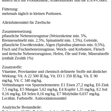
ändern sich nur Produktname, Artikelnummer und die EAN-Codes.
Fütterung:
mehrmals täglich in kleinen Portionen.
Alleinfuttermittel für Zierfische
Zusammensetzung:
pflanzliche Nebenerzeugnisse (Weizenkeime min. 5%,
Brennesselmehl min. 2,5%, Spinatmehl min. 1,5%), Getreide,
pflanzliche Eiweißextrakte, Algen (Spirulina platensis min. 0,5%),
Fisch und Fischnebenerzeugnisse, Weich- und Krebstiere, Fleisch
und tierische Nebenerzeugnisse, Hefen, Öle und Fette, Mineralstoffe
(enthält Zeolith 1%)
Zusatzstoffe:
Vitamine, Provitamine und chemisch definierte Stoffe mit ähnlicher
Wirkung: Vit. A 22 500 IE/kg, Vit. D3 1 350 IE/kg, Vit. E 90
mg/kg, Vit. C 340 mg/kg.
Verbindungen von Spurenelementen: E1 Eisen 27,2 mg/kg, E6 Zink
7,5 mg/kg, E5 Mangan 5,62 mg/kg, E4 Kupfer 1,35 mg/kg, E2 Jod
0,16 mg/kg, E8 Selen 0,16 mg/kg, E7 Molybdän 0,037 mg/kg.
Lecithin.
Farbstoffe
.
Antioxidationsmittel
Analytische Bestandteile: