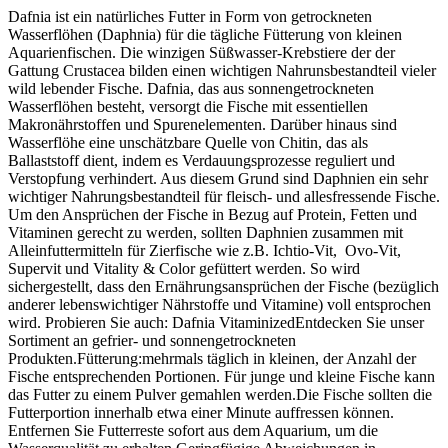
Dafnia ist ein natürliches Futter in Form von getrockneten
Wasserflöhen (Daphnia) für die tägliche Fütterung von kleinen
Aquarienfischen. Die winzigen Süßwasser-Krebstiere der der
Gattung Crustacea bilden einen wichtigen Nahrunsbestandteil vieler
wild lebender Fische. Dafnia, das aus sonnengetrockneten
Wasserflöhen besteht, versorgt die Fische mit essentiellen
Makronährstoffen und Spurenelementen. Darüber hinaus sind
Wasserflöhe eine unschätzbare Quelle von Chitin, das als
Ballaststoff dient, indem es Verdauungsprozesse reguliert und
Verstopfung verhindert. Aus diesem Grund sind Daphnien ein sehr
wichtiger Nahrungsbestandteil für fleisch- und allesfressende Fische.
Um den Ansprüchen der Fische in Bezug auf Protein, Fetten und
Vitaminen gerecht zu werden, sollten Daphnien zusammen mit
Alleinfuttermitteln für Zierfische wie z.B. Ichtio-Vit, Ovo-Vit,
Supervit und Vitality & Color gefüttert werden. So wird
sichergestellt, dass den Ernährungsansprüchen der Fische (bezüglich
anderer lebenswichtiger Nährstoffe und Vitamine) voll entsprochen
wird. Probieren Sie auch: Dafnia VitaminizedEntdecken Sie unser
Sortiment an gefrier- und sonnengetrockneten
Produkten.Fütterung:mehrmals täglich in kleinen, der Anzahl der
Fische entsprechenden Portionen. Für junge und kleine Fische kann
das Futter zu einem Pulver gemahlen werden.Die Fische sollten die
Futterportion innerhalb etwa einer Minute auffressen können.
Entfernen Sie Futterreste sofort aus dem Aquarium, um die