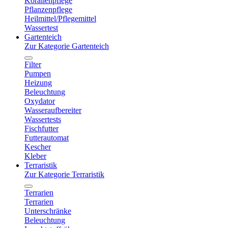
Korallenpflege
Pflanzenpflege
Heilmittel/Pflegemittel
Wassertest
Gartenteich
Zur Kategorie Gartenteich
Filter
Pumpen
Heizung
Beleuchtung
Oxydator
Wasseraufbereiter
Wassertests
Fischfutter
Futterautomat
Kescher
Kleber
Terraristik
Zur Kategorie Terraristik
Terrarien
Terrarien
Unterschränke
Beleuchtung