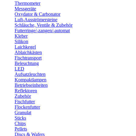
Thermometer
Messgeräte
Oxydator & Carbonator
Luft-Ausströmersteine
Schläuche, Ventile & Zubehör
Futterringe/-zangen/-automat
Kleber
Silikon
Laichkegel
Ablaichkästen
Fischtransport
Beleuchtung
LED
Aufsatzleuchten
Kompaktlampen
Betriebseinheiten
Reflektoren
Zubehör
Fischfutter
Flockenfutter
Granulat
Sticks
Chips
Pellets
Discs & Wafers