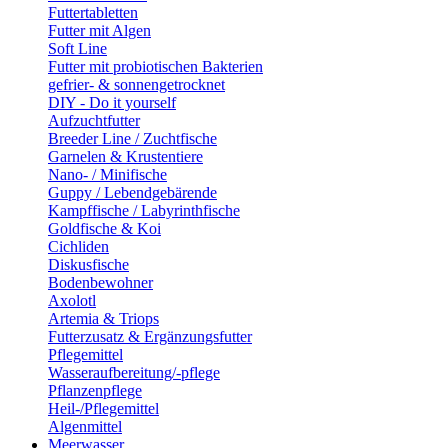
Futtertabletten
Futter mit Algen
Soft Line
Futter mit probiotischen Bakterien
gefrier- & sonnengetrocknet
DIY - Do it yourself
Aufzuchtfutter
Breeder Line / Zuchtfische
Garnelen & Krustentiere
Nano- / Minifische
Guppy / Lebendgebärende
Kampffische / Labyrinthfische
Goldfische & Koi
Cichliden
Diskusfische
Bodenbewohner
Axolotl
Artemia & Triops
Futterzusatz & Ergänzungsfutter
Pflegemittel
Wasseraufbereitung/-pflege
Pflanzenpflege
Heil-/Pflegemittel
Algenmittel
Meerwasser