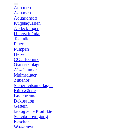
Aquarien
Aquarien
Aquariensets
Kugelaquarien
Abdeckungen
Unterschränke
Technik
Filter
Pumpen
Heizer
CO2 Technik
Osmoseanlage
Abschäumer
Mulmsauger
Zubehör
Sicherheitsunterlagen
Rückwände
Bodengrund
Dekoration
Gestein
biologische Produkte
Scheibenreinigung
Kescher
Wassertest