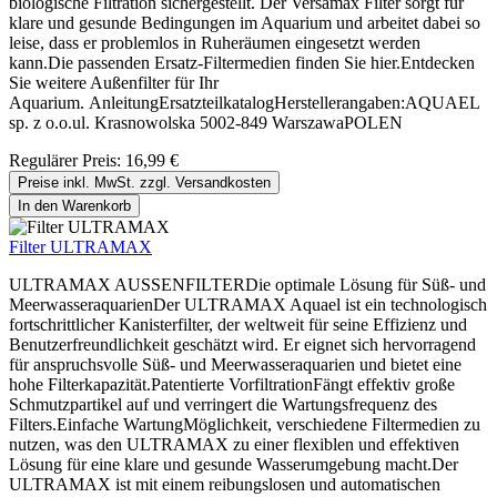
biologische Filtration sichergestellt. Der Versamax Filter sorgt für
klare und gesunde Bedingungen im Aquarium und arbeitet dabei so
leise, dass er problemlos in Ruheräumen eingesetzt werden
kann.Die passenden Ersatz-Filtermedien finden Sie hier.Entdecken
Sie weitere Außenfilter für Ihr
Aquarium. AnleitungErsatzteilkatalogHerstellerangaben:AQUAEL
sp. z o.o.ul. Krasnowolska 5002-849 WarszawaPOLEN
Regulärer Preis:
16,99 €
Preise inkl. MwSt. zzgl. Versandkosten
In den Warenkorb
Filter ULTRAMAX
ULTRAMAX AUSSENFILTERDie optimale Lösung für Süß- und
MeerwasseraquarienDer ULTRAMAX Aquael ist ein technologisch
fortschrittlicher Kanisterfilter, der weltweit für seine Effizienz und
Benutzerfreundlichkeit geschätzt wird. Er eignet sich hervorragend
für anspruchsvolle Süß- und Meerwasseraquarien und bietet eine
hohe Filterkapazität.Patentierte VorfiltrationFängt effektiv große
Schmutzpartikel auf und verringert die Wartungsfrequenz des
Filters.Einfache WartungMöglichkeit, verschiedene Filtermedien zu
nutzen, was den ULTRAMAX zu einer flexiblen und effektiven
Lösung für eine klare und gesunde Wasserumgebung macht.Der
ULTRAMAX ist mit einem reibungslosen und automatischen