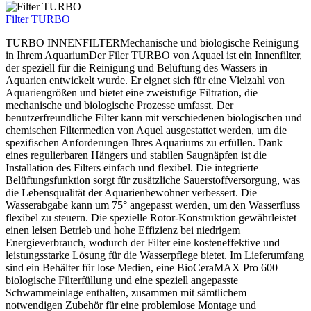
Filter TURBO
TURBO INNENFILTERMechanische und biologische Reinigung
in Ihrem AquariumDer Filer TURBO von Aquael ist ein Innenfilter,
der speziell für die Reinigung und Belüftung des Wassers in
Aquarien entwickelt wurde. Er eignet sich für eine Vielzahl von
Aquariengrößen und bietet eine zweistufige Filtration, die
mechanische und biologische Prozesse umfasst. Der
benutzerfreundliche Filter kann mit verschiedenen biologischen und
chemischen Filtermedien von Aquel ausgestattet werden, um die
spezifischen Anforderungen Ihres Aquariums zu erfüllen. Dank
eines regulierbaren Hängers und stabilen Saugnäpfen ist die
Installation des Filters einfach und flexibel. Die integrierte
Belüftungsfunktion sorgt für zusätzliche Sauerstoffversorgung, was
die Lebensqualität der Aquarienbewohner verbessert. Die
Wasserabgabe kann um 75° angepasst werden, um den Wasserfluss
flexibel zu steuern. Die spezielle Rotor-Konstruktion gewährleistet
einen leisen Betrieb und hohe Effizienz bei niedrigem
Energieverbrauch, wodurch der Filter eine kosteneffektive und
leistungsstarke Lösung für die Wasserpflege bietet. Im Lieferumfang
sind ein Behälter für lose Medien, eine BioCeraMAX Pro 600
biologische Filterfüllung und eine speziell angepasste
Schwammeinlage enthalten, zusammen mit sämtlichem
notwendigen Zubehör für eine problemlose Montage und