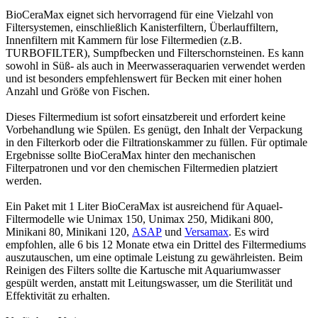
BioCeraMax eignet sich hervorragend für eine Vielzahl von
Filtersystemen, einschließlich Kanisterfiltern, Überlauffiltern,
Innenfiltern mit Kammern für lose Filtermedien (z.B.
TURBOFILTER), Sumpfbecken und Filterschornsteinen. Es kann
sowohl in Süß- als auch in Meerwasseraquarien verwendet werden
und ist besonders empfehlenswert für Becken mit einer hohen
Anzahl und Größe von Fischen.
Dieses Filtermedium ist sofort einsatzbereit und erfordert keine
Vorbehandlung wie Spülen. Es genügt, den Inhalt der Verpackung
in den Filterkorb oder die Filtrationskammer zu füllen. Für optimale
Ergebnisse sollte BioCeraMax hinter den mechanischen
Filterpatronen und vor den chemischen Filtermedien platziert
werden.
Ein Paket mit 1 Liter BioCeraMax ist ausreichend für Aquael-
Filtermodelle wie Unimax 150, Unimax 250, Midikani 800,
Minikani 80, Minikani 120,
ASAP
und
Versamax
. Es wird
empfohlen, alle 6 bis 12 Monate etwa ein Drittel des Filtermediums
auszutauschen, um eine optimale Leistung zu gewährleisten. Beim
Reinigen des Filters sollte die Kartusche mit Aquariumwasser
gespült werden, anstatt mit Leitungswasser, um die Sterilität und
Effektivität zu erhalten.