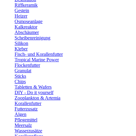
Riffkeramik
Gestein
Heizer
Osmoseanlage
Kalkreaktor
Abschäumer
Scheibenreinigung
Silikon
Kleber
Fisch- und Korallenfutter
Tropical Marine Power
Flockenfutter
Granulat
Sticks
Chips
Tabletten & Wafers
DIY - Do it yourself
Zooplankton & Artemia
Korallenfutter
Futterzusatz
Algen
Pflegemittel
Meersalz
Wasserzusätze