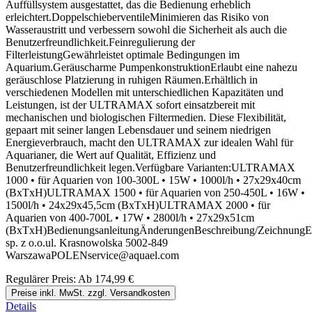
Auffüllsystem ausgestattet, das die Bedienung erheblich
erleichtert.DoppelschieberventileMinimieren das Risiko von
Wasseraustritt und verbessern sowohl die Sicherheit als auch die
Benutzerfreundlichkeit.Feinregulierung der
FilterleistungGewährleistet optimale Bedingungen im
Aquarium.Geräuscharme PumpenkonstruktionErlaubt eine nahezu
geräuschlose Platzierung in ruhigen Räumen.Erhältlich in
verschiedenen Modellen mit unterschiedlichen Kapazitäten und
Leistungen, ist der ULTRAMAX sofort einsatzbereit mit
mechanischen und biologischen Filtermedien. Diese Flexibilität,
gepaart mit seiner langen Lebensdauer und seinem niedrigen
Energieverbrauch, macht den ULTRAMAX zur idealen Wahl für
Aquarianer, die Wert auf Qualität, Effizienz und
Benutzerfreundlichkeit legen.Verfügbare Varianten:ULTRAMAX
1000 • für Aquarien von 100-300L • 15W • 1000l/h • 27x29x40cm
(BxTxH)ULTRAMAX 1500 • für Aquarien von 250-450L • 16W •
1500l/h • 24x29x45,5cm (BxTxH)ULTRAMAX 2000 • für
Aquarien von 400-700L • 17W • 2800l/h • 27x29x51cm
(BxTxH)BedienungsanleitungÄnderungenBeschreibung/ZeichnungEr
sp. z o.o.ul. Krasnowolska 5002-849
WarszawaPOLENservice@aquael.com
Regulärer Preis:
Ab
174,99 €
Preise inkl. MwSt. zzgl. Versandkosten
Details