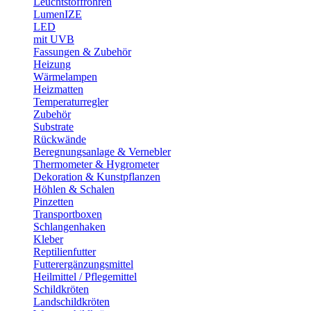
Leuchtstoffröhren
LumenIZE
LED
mit UVB
Fassungen & Zubehör
Heizung
Wärmelampen
Heizmatten
Temperaturregler
Zubehör
Substrate
Rückwände
Beregnungsanlage & Vernebler
Thermometer & Hygrometer
Dekoration & Kunstpflanzen
Höhlen & Schalen
Pinzetten
Transportboxen
Schlangenhaken
Kleber
Reptilienfutter
Futterergänzungsmittel
Heilmittel / Pflegemittel
Schildkröten
Landschildkröten