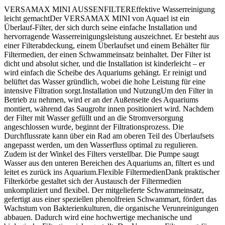
VERSAMAX MINI AUSSENFILTEREffektive Wasserreinigung
leicht gemachtDer VERSAMAX MINI von Aquael ist ein
Überlauf-Filter, der sich durch seine einfache Installation und
hervorragende Wasserreinigungsleistung auszeichnet. Er besteht aus
einer Filterabdeckung, einem Überlaufset und einem Behälter für
Filtermedien, der einen Schwammeinsatz beinhaltet. Der Filter ist
dicht und absolut sicher, und die Installation ist kinderleicht – er
wird einfach die Scheibe des Aquariums gehängt. Er reinigt und
belüftet das Wasser gründlich, wobei die hohe Leistung für eine
intensive Filtration sorgt.Installation und NutzungUm den Filter in
Betrieb zu nehmen, wird er an der Außenseite des Aquariums
montiert, während das Saugrohr innen positioniert wird. Nachdem
der Filter mit Wasser gefüllt und an die Stromversorgung
angeschlossen wurde, beginnt der Filtrationsprozess. Die
Durchflussrate kann über ein Rad am oberen Teil des Überlaufsets
angepasst werden, um den Wasserfluss optimal zu regulieren.
Zudem ist der Winkel des Filters verstellbar. Die Pumpe saugt
Wasser aus den unteren Bereichen des Aquariums an, filtert es und
leitet es zurück ins Aquarium.Flexible FiltermedienDank praktischer
Filterkörbe gestaltet sich der Austausch der Filtermedien
unkompliziert und flexibel. Der mitgelieferte Schwammeinsatz,
gefertigt aus einer speziellen phenolfreien Schwammart, fördert das
Wachstum von Bakterienkulturen, die organische Verunreinigungen
abbauen. Dadurch wird eine hochwertige mechanische und