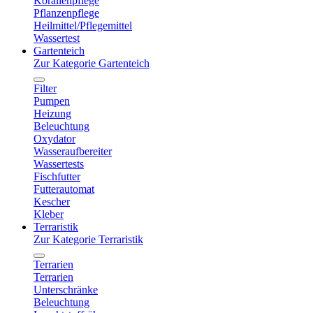
Korallenpflege
Pflanzenpflege
Heilmittel/Pflegemittel
Wassertest
Gartenteich
Zur Kategorie Gartenteich
Filter
Pumpen
Heizung
Beleuchtung
Oxydator
Wasseraufbereiter
Wassertests
Fischfutter
Futterautomat
Kescher
Kleber
Terraristik
Zur Kategorie Terraristik
Terrarien
Terrarien
Unterschränke
Beleuchtung