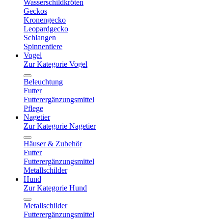
Wasserschildkröten
Geckos
Kronengecko
Leopardgecko
Schlangen
Spinnentiere
Vogel
Zur Kategorie Vogel
Beleuchtung
Futter
Futterergänzungsmittel
Pflege
Nagetier
Zur Kategorie Nagetier
Häuser & Zubehör
Futter
Futterergänzungsmittel
Metallschilder
Hund
Zur Kategorie Hund
Metallschilder
Futterergänzungsmittel