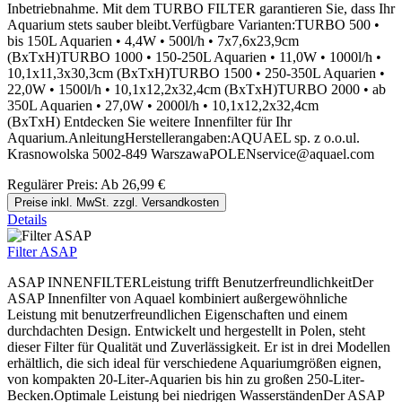
Inbetriebnahme. Mit dem TURBO FILTER garantieren Sie, dass Ihr
Aquarium stets sauber bleibt.Verfügbare Varianten:TURBO 500 •
bis 150L Aquarien • 4,4W • 500l/h • 7x7,6x23,9cm
(BxTxH)TURBO 1000 • 150-250L Aquarien • 11,0W • 1000l/h •
10,1x11,3x30,3cm (BxTxH)TURBO 1500 • 250-350L Aquarien •
22,0W • 1500l/h • 10,1x12,2x32,4cm (BxTxH)TURBO 2000 • ab
350L Aquarien • 27,0W • 2000l/h • 10,1x12,2x32,4cm
(BxTxH) Entdecken Sie weitere Innenfilter für Ihr
Aquarium.AnleitungHerstellerangaben:AQUAEL sp. z o.o.ul.
Krasnowolska 5002-849 WarszawaPOLENservice@aquael.com
Regulärer Preis:
Ab
26,99 €
Preise inkl. MwSt. zzgl. Versandkosten
Details
Filter ASAP
ASAP INNENFILTERLeistung trifft BenutzerfreundlichkeitDer
ASAP Innenfilter von Aquael kombiniert außergewöhnliche
Leistung mit benutzerfreundlichen Eigenschaften und einem
durchdachten Design. Entwickelt und hergestellt in Polen, steht
dieser Filter für Qualität und Zuverlässigkeit. Er ist in drei Modellen
erhältlich, die sich ideal für verschiedene Aquariumgrößen eignen,
von kompakten 20-Liter-Aquarien bis hin zu großen 250-Liter-
Becken.Optimale Leistung bei niedrigen WasserständenDer ASAP