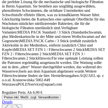
die perfekte Lösung für die mechanische und biologische Filtration
in Ihrem Aquarium. Sie bestehen aus sorgfältig ausgewählten,
phenolfreien Schwämmen, die sichtbare Unreinheiten und
Schwebstoffe effektiv filtern, was zu kristallklarem Wasser führt.
Gleichzeitig bieten die Kartuschen eine optimale Oberfläche für das
Wachstum nützlicher nitrifizierender Bakterien, die für die
biologische Filtration unerlässlich sind.Verfügbare
Varianten:MEDIA PACK Standard / 3 Stück (Standardschwamm,
plus Medienkartusche in der Mitte und einem Wollschwamm auf der
Gegenseite)MEDIA PACK Carbo / 3 Stück (enthält zusätzlich
Aktivkohle in der Medienbox, entfernt zusätzlich Chlor und
Kupfer)MEDIA SET FZN 1 / Filterschwamm 2 StückMEDIA SET
FZN 2 / Filterschwamm 2 StückMEDIA SET FZN 3 /
Filterschwamm 2 StückHinweis:Für eine optimale Leistung sollten
die Patronen regelmäßig ausgetauscht werden. Die Wartung sollte
nur in dem „alten“ Wasser durchgeführt werden, das während des
Wasserwechsels aus dem Aquarium abgelassen wurde.Weitere
Filterschwämme finden sie hier. Herstellerangaben:AQUAEL sp. z
o.o.ul. Krasnowolska 5002-849
WarszawaPOLENservice@aquael.com
Regulärer Preis:
Ab
6,99 €
Preise inkl. MwSt. zzgl. Versandkosten
Details