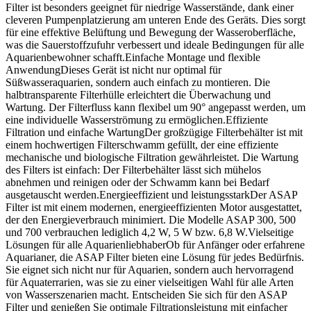
Filter ist besonders geeignet für niedrige Wasserstände, dank einer
cleveren Pumpenplatzierung am unteren Ende des Geräts. Dies sorgt
für eine effektive Belüftung und Bewegung der Wasseroberfläche,
was die Sauerstoffzufuhr verbessert und ideale Bedingungen für alle
Aquarienbewohner schafft.Einfache Montage und flexible
AnwendungDieses Gerät ist nicht nur optimal für
Süßwasseraquarien, sondern auch einfach zu montieren. Die
halbtransparente Filterhülle erleichtert die Überwachung und
Wartung. Der Filterfluss kann flexibel um 90° angepasst werden, um
eine individuelle Wasserströmung zu ermöglichen.Effiziente
Filtration und einfache WartungDer großzügige Filterbehälter ist mit
einem hochwertigen Filterschwamm gefüllt, der eine effiziente
mechanische und biologische Filtration gewährleistet. Die Wartung
des Filters ist einfach: Der Filterbehälter lässt sich mühelos
abnehmen und reinigen oder der Schwamm kann bei Bedarf
ausgetauscht werden.Energieeffizient und leistungsstarkDer ASAP
Filter ist mit einem modernen, energieeffizienten Motor ausgestattet,
der den Energieverbrauch minimiert. Die Modelle ASAP 300, 500
und 700 verbrauchen lediglich 4,2 W, 5 W bzw. 6,8 W.Vielseitige
Lösungen für alle AquarienliebhaberOb für Anfänger oder erfahrene
Aquarianer, die ASAP Filter bieten eine Lösung für jedes Bedürfnis.
Sie eignet sich nicht nur für Aquarien, sondern auch hervorragend
für Aquaterrarien, was sie zu einer vielseitigen Wahl für alle Arten
von Wasserszenarien macht. Entscheiden Sie sich für den ASAP
Filter und genießen Sie optimale Filtrationsleistung mit einfacher