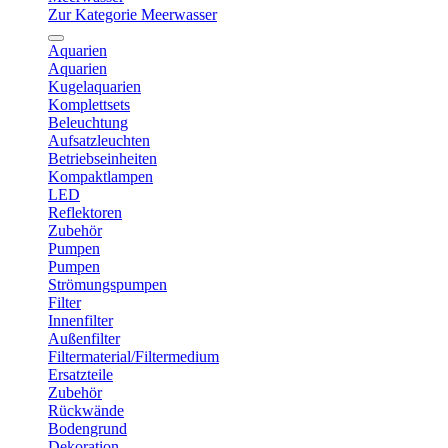
Zur Kategorie Meerwasser
Aquarien
Aquarien
Kugelaquarien
Komplettsets
Beleuchtung
Aufsatzleuchten
Betriebseinheiten
Kompaktlampen
LED
Reflektoren
Zubehör
Pumpen
Pumpen
Strömungspumpen
Filter
Innenfilter
Außenfilter
Filtermaterial/Filtermedium
Ersatzteile
Zubehör
Rückwände
Bodengrund
Dekoration