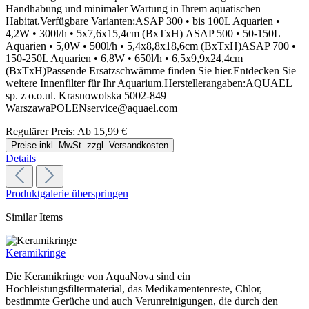
Handhabung und minimaler Wartung in Ihrem aquatischen
Habitat.Verfügbare Varianten:ASAP 300 • bis 100L Aquarien •
4,2W • 300l/h • 5x7,6x15,4cm (BxTxH) ASAP 500 • 50-150L
Aquarien • 5,0W • 500l/h • 5,4x8,8x18,6cm (BxTxH)ASAP 700 •
150-250L Aquarien • 6,8W • 650l/h • 6,5x9,9x24,4cm
(BxTxH)Passende Ersatzschwämme finden Sie hier.Entdecken Sie
weitere Innenfilter für Ihr Aquarium.Herstellerangaben:AQUAEL
sp. z o.o.ul. Krasnowolska 5002-849
WarszawaPOLENservice@aquael.com
Regulärer Preis:
Ab
15,99 €
Preise inkl. MwSt. zzgl. Versandkosten
Details
Produktgalerie überspringen
Similar Items
Keramikringe
Die Keramikringe von AquaNova sind ein
Hochleistungsfiltermaterial, das Medikamentenreste, Chlor,
bestimmte Gerüche und auch Verunreinigungen, die durch den