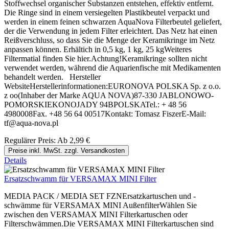
Stoffwechsel organischer Substanzen entstehen, effektiv entfernt.
Die Ringe sind in einem versiegelten Plastikbeutel verpackt und
werden in einem feinen schwarzen AquaNova Filterbeutel geliefert,
der die Verwendung in jedem Filter erleichtert. Das Netz hat einen
Reißverschluss, so dass Sie die Menge der Keramikringe im Netz
anpassen können. Erhältich in 0,5 kg, 1 kg, 25 kgWeiteres
Filtermatial finden Sie hier.Achtung!Keramikringe sollten nicht
verwendet werden, während die Aquarienfische mit Medikamenten
behandelt werden. Hersteller
WebsiteHerstellerinformationen:EURONOVA POLSKA Sp. z o.o.
z oo(Inhaber der Marke AQUA NOVA)87-330 JABLONOWO-
POMORSKIEKONOJADY 94BPOLSKATel.: + 48 56
4980008Fax. +48 56 64 00517Kontakt: Tomasz FiszerE-Mail:
tf@aqua-nova.pl
Regulärer Preis:
Ab
2,99 €
Preise inkl. MwSt. zzgl. Versandkosten
Details
Ersatzschwamm für VERSAMAX MINI Filter
MEDIA PACK / MEDIA SET FZNErsatzkartuschen und -
schwämme für VERSAMAX MINI AußenfilterWählen Sie
zwischen den VERSAMAX MINI Filterkartuschen oder
Filterschwämmen.Die VERSAMAX MINI Filterkartuschen sind