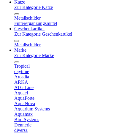
Katze
Zur Kategorie Katze
Metallschilder
Futterergänzungsmittel
Geschenkartikel
Zur Kategorie Geschenkartikel
Metallschilder
Marke
Zur Kategorie Marke
Tropical
daytime
Arcadia
ARKA
ATG Line
Aquael
AquaForte
AquaNova
Aquarium Systems
Aquamax
Bird Systems
Dennerle
diversa