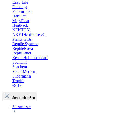
Easy-Life
Femanga
Filtermatten
HabiStat
Mag-Float
HeatPack
NEKTON
NKF Dichtstoffe eG
Plenty Gifts
Reptile Systems
ReptileNova
ReptiPlanet
Resch Heimtierbedarf
Söchting
Seachem
Scout-Medien
Silbermann
Tropifit
eSHa
Menü schließen
Süsswasser