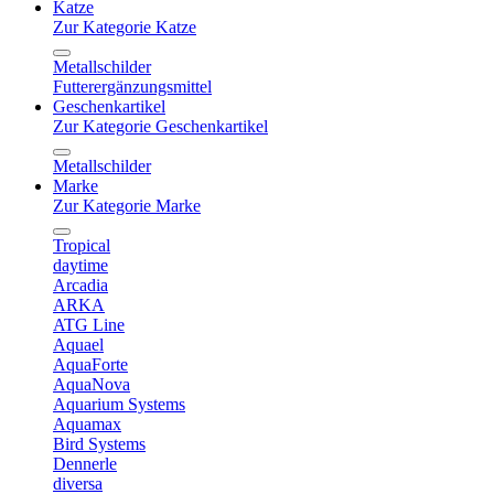
Katze
Zur Kategorie Katze
Metallschilder
Futterergänzungsmittel
Geschenkartikel
Zur Kategorie Geschenkartikel
Metallschilder
Marke
Zur Kategorie Marke
Tropical
daytime
Arcadia
ARKA
ATG Line
Aquael
AquaForte
AquaNova
Aquarium Systems
Aquamax
Bird Systems
Dennerle
diversa