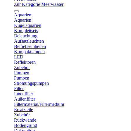
Zur Kategorie Meerwasser
Aquarien
Aquarien
Kugelaquarien
Komplettsets
Beleuchtung
Aufsatzleuchten
Betriebseinheiten
Kompaktlampen
LED
Reflektoren
Zubehör
Pumpen
Pumpen
Strömungspumpen
Filter
Innenfilter
Außenfilter
Filtermaterial/Filtermedium
Ersatzteile
Zubehör
Rückwände
Bodengrund
Dekoration