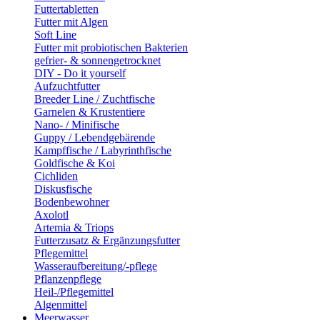
Futtertabletten
Futter mit Algen
Soft Line
Futter mit probiotischen Bakterien
gefrier- & sonnengetrocknet
DIY - Do it yourself
Aufzuchtfutter
Breeder Line / Zuchtfische
Garnelen & Krustentiere
Nano- / Minifische
Guppy / Lebendgebärende
Kampffische / Labyrinthfische
Goldfische & Koi
Cichliden
Diskusfische
Bodenbewohner
Axolotl
Artemia & Triops
Futterzusatz & Ergänzungsfutter
Pflegemittel
Wasseraufbereitung/-pflege
Pflanzenpflege
Heil-/Pflegemittel
Algenmittel
Meerwasser