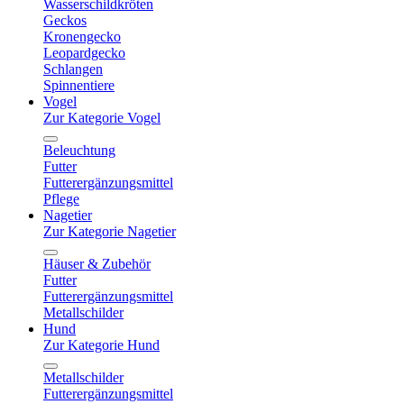
Wasserschildkröten
Geckos
Kronengecko
Leopardgecko
Schlangen
Spinnentiere
Vogel
Zur Kategorie Vogel
Beleuchtung
Futter
Futterergänzungsmittel
Pflege
Nagetier
Zur Kategorie Nagetier
Häuser & Zubehör
Futter
Futterergänzungsmittel
Metallschilder
Hund
Zur Kategorie Hund
Metallschilder
Futterergänzungsmittel