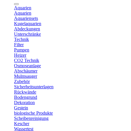
Aquarien
Aquarien
Aquariensets
Kugelaquarien
Abdeckungen
Unterschränke
Technik
Filter
Pumpen
Heizer
CO2 Technik
Osmoseanlage
Abschäumer
Mulmsauger
Zubehör
Sicherheitsunterlagen
Rückwände
Bodengrund
Dekoration
Gestein
biologische Produkte
Scheibenreinigung
Kescher
Wassertest