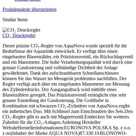
Produktgalerie überspringen
Similar Items
CO₂ Druckregler
Dieser präzise CO₂-Regler von AquaNova wurde speziell für die
Bedürfnisse der Aquaristik entwickelt. Er verfügt über einen
eingebauten Blasenzähler, ein Präzisionsventil, ein Rückschlagventil
und ein Manometer. Die hohe Verarbeitungsqualität wird durch eine
genaue Gasdosierung und vollständige Dichtheit der Anlage
gewährleistet. Dank des aufschraubbaren Schnellanschlusses
können Sie das Wasser im Messgerät problemlos nachfüllen. Der
Regler verfügt auch über ein eingebautes Manometer zur Messung
des Zylinderdrucks. Der Ausgangsdruck wird mithilfe eines
Blasenzählers geregelt. Das Präzisionsventil ermöglicht eine sehr
genaue Einstellung der Gasdosierung. Die Goldfarbe in
Kombination mit schwarzen CO₂-Zylindern von AquaNova ergibt
ein ästhetisches Duo. Mit Schlüssel zum Einschrauben des Sets.Den
CO₂-Regler gibt es auch mit Magnetventil.Entdecken Sie weiteres
Zubehör für die CO₂-Anlagen.Anleitung Hersteller
WebsiteHerstellerinformationen:EURONOVA POLSKA Sp. z o.o.
z oo(Inhaber der Marke AQUA NOVA)87-330 JABLONOWO-