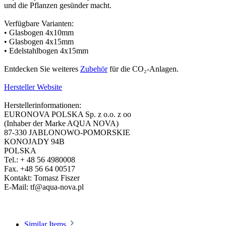
und die Pflanzen gesünder macht.
Verfügbare Varianten:
• Glasbogen 4x10mm
• Glasbogen 4x15mm
• Edelstahlbogen 4x15mm
Entdecken Sie weiteres
Zubehör
für die CO₂-Anlagen.
Hersteller Website
Herstellerinformationen:
EURONOVA POLSKA Sp. z o.o. z oo
(Inhaber der Marke AQUA NOVA)
87-330 JABLONOWO-POMORSKIE
KONOJADY 94B
POLSKA
Tel.: + 48 56 4980008
Fax. +48 56 64 00517
Kontakt: Tomasz Fiszer
E-Mail: tf@aqua-nova.pl
Similar Items