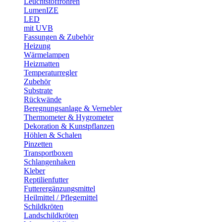
Leuchtstoffröhren
LumenIZE
LED
mit UVB
Fassungen & Zubehör
Heizung
Wärmelampen
Heizmatten
Temperaturregler
Zubehör
Substrate
Rückwände
Beregnungsanlage & Vernebler
Thermometer & Hygrometer
Dekoration & Kunstpflanzen
Höhlen & Schalen
Pinzetten
Transportboxen
Schlangenhaken
Kleber
Reptilienfutter
Futterergänzungsmittel
Heilmittel / Pflegemittel
Schildkröten
Landschildkröten