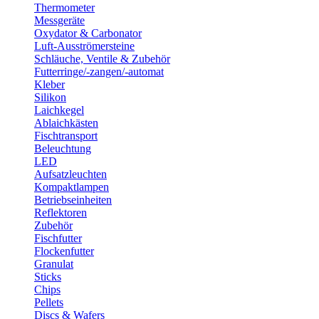
Thermometer
Messgeräte
Oxydator & Carbonator
Luft-Ausströmersteine
Schläuche, Ventile & Zubehör
Futterringe/-zangen/-automat
Kleber
Silikon
Laichkegel
Ablaichkästen
Fischtransport
Beleuchtung
LED
Aufsatzleuchten
Kompaktlampen
Betriebseinheiten
Reflektoren
Zubehör
Fischfutter
Flockenfutter
Granulat
Sticks
Chips
Pellets
Discs & Wafers