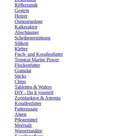
Riffkeramik
Gestein
Heizer
Osmoseanlage
Kalkreaktor
Abschäumer
Scheibenreinigung
Silikon
Kleber
Fisch- und Korallenfutter
Tropical Marine Power
Flockenfutter
Granulat
Sticks
Chips
Tabletten & Wafers
DIY - Do it yourself
Zooplankton & Artemia
Korallenfutter
Futterzusatz
Algen
Pflegemittel
Meersalz
Wasserzusätze