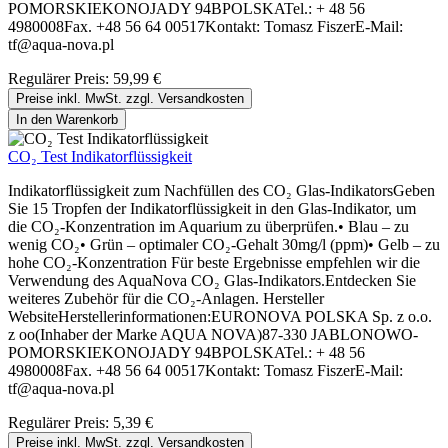
POMORSKIEKONOJADY 94BPOLSKATel.: + 48 56
4980008Fax. +48 56 64 00517Kontakt: Tomasz FiszerE-Mail:
tf@aqua-nova.pl
Regulärer Preis:
59,99 €
Preise inkl. MwSt. zzgl. Versandkosten
In den Warenkorb
CO₂ Test Indikatorflüssigkeit
Indikatorflüssigkeit zum Nachfüllen des CO₂ Glas-IndikatorsGeben
Sie 15 Tropfen der Indikatorflüssigkeit in den Glas-Indikator, um
die CO₂-Konzentration im Aquarium zu überprüfen.• Blau – zu
wenig CO₂• Grün – optimaler CO₂-Gehalt 30mg/l (ppm)• Gelb – zu
hohe CO₂-Konzentration Für beste Ergebnisse empfehlen wir die
Verwendung des AquaNova CO₂ Glas-Indikators.Entdecken Sie
weiteres Zubehör für die CO₂-Anlagen. Hersteller
WebsiteHerstellerinformationen:EURONOVA POLSKA Sp. z o.o.
z oo(Inhaber der Marke AQUA NOVA)87-330 JABLONOWO-
POMORSKIEKONOJADY 94BPOLSKATel.: + 48 56
4980008Fax. +48 56 64 00517Kontakt: Tomasz FiszerE-Mail:
tf@aqua-nova.pl
Regulärer Preis:
5,39 €
Preise inkl. MwSt. zzgl. Versandkosten