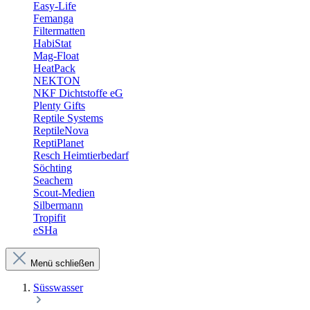
Easy-Life
Femanga
Filtermatten
HabiStat
Mag-Float
HeatPack
NEKTON
NKF Dichtstoffe eG
Plenty Gifts
Reptile Systems
ReptileNova
ReptiPlanet
Resch Heimtierbedarf
Söchting
Seachem
Scout-Medien
Silbermann
Tropifit
eSHa
Menü schließen
Süsswasser