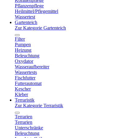
Korallenpflege
Pflanzenpflege
Heilmittel/Pflegemittel
Wassertest
Gartenteich
Zur Kategorie Gartenteich
Filter
Pumpen
Heizung
Beleuchtung
Oxydator
Wasseraufbereiter
Wassertests
Fischfutter
Futterautomat
Kescher
Kleber
Terraristik
Zur Kategorie Terraristik
Terrarien
Terrarien
Unterschränke
Beleuchtung