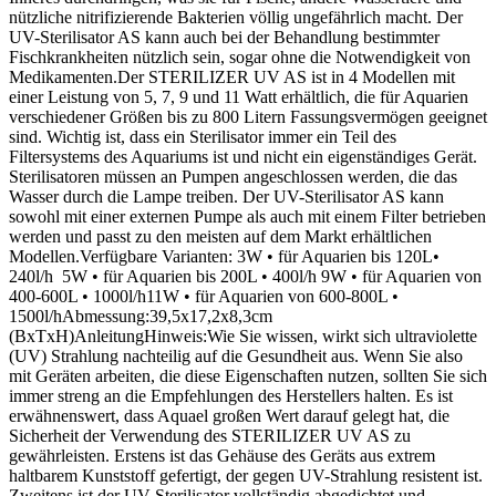
nützliche nitrifizierende Bakterien völlig ungefährlich macht. Der
UV-Sterilisator AS kann auch bei der Behandlung bestimmter
Fischkrankheiten nützlich sein, sogar ohne die Notwendigkeit von
Medikamenten.Der STERILIZER UV AS ist in 4 Modellen mit
einer Leistung von 5, 7, 9 und 11 Watt erhältlich, die für Aquarien
verschiedener Größen bis zu 800 Litern Fassungsvermögen geeignet
sind. Wichtig ist, dass ein Sterilisator immer ein Teil des
Filtersystems des Aquariums ist und nicht ein eigenständiges Gerät.
Sterilisatoren müssen an Pumpen angeschlossen werden, die das
Wasser durch die Lampe treiben. Der UV-Sterilisator AS kann
sowohl mit einer externen Pumpe als auch mit einem Filter betrieben
werden und passt zu den meisten auf dem Markt erhältlichen
Modellen.Verfügbare Varianten: 3W • für Aquarien bis 120L•
240l/h 5W • für Aquarien bis 200L • 400l/h 9W • für Aquarien von
400-600L • 1000l/h11W • für Aquarien von 600-800L •
1500l/hAbmessung:39,5x17,2x8,3cm
(BxTxH)AnleitungHinweis:Wie Sie wissen, wirkt sich ultraviolette
(UV) Strahlung nachteilig auf die Gesundheit aus. Wenn Sie also
mit Geräten arbeiten, die diese Eigenschaften nutzen, sollten Sie sich
immer streng an die Empfehlungen des Herstellers halten. Es ist
erwähnenswert, dass Aquael großen Wert darauf gelegt hat, die
Sicherheit der Verwendung des STERILIZER UV AS zu
gewährleisten. Erstens ist das Gehäuse des Geräts aus extrem
haltbarem Kunststoff gefertigt, der gegen UV-Strahlung resistent ist.
Zweitens ist der UV-Sterilisator vollständig abgedichtet und