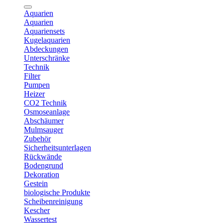
Aquarien
Aquarien
Aquariensets
Kugelaquarien
Abdeckungen
Unterschränke
Technik
Filter
Pumpen
Heizer
CO2 Technik
Osmoseanlage
Abschäumer
Mulmsauger
Zubehör
Sicherheitsunterlagen
Rückwände
Bodengrund
Dekoration
Gestein
biologische Produkte
Scheibenreinigung
Kescher
Wassertest