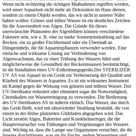
Wenn nicht rechtzeitig die richtigen Maßnahmen ergriffen werden,
wird unser Aquarium nicht mehr als Dekoration im Haus dienen,
sondern zu einem Objekt werden, das wir nicht in unserer Nähe
haben wollen. Grünes und trübes Wasser ist ein deutliches Zeichen
für die Anwesenheit von Algen. Die Gründe für dieses
unerwünschte Phänomen der Algenblüten können verschiedene
Faktoren sein, wie z. B. eine zu starke Sonneneinstrahlung auf das
Becken, ein zu großer Fischbestand oder ein Übermaß an
Düngemitteln, die für Aquarienpflanzen verwendet werden. Eine
einfache und wirksame Lösung zur Verhinderung von
Algenwachstum, das zu einer Trübung des Wassers führt und
möglicherweise die Gesundheit der Beckeninsassen beeinträchtigt,
ist die Installation eines UV-Entkeimungsgeräts.Der STERILIZER
UV AS von Aquael ist ein Gerät zur Verbesserung der Qualität und
Klarheit des Wassers in Aquarien. Es ist ein wirksames Instrument
im Kampf gegen die Wirkung von grünem und trübem Wasser. Der
UV-Sterilisator reduziert oder eliminiert sogar die Notwendigkeit,
Chemikalien zur Wasserreinigung zu verwenden. Die Bedienung
des UV-Sterilisators AS ist äußerst einfach. Das Wasser, das durch
das Gerät fließt, wird mit ultravioletter Strahlung bestrahlt, die von
einem in der Hülse platzierten Glühfaden abgegeben wird. Das
Licht zerstört Algen, Bakterien und Krankheitserreger, die die
Hauptverursacher von Trübungen und Vergrünungen des Wassers
sind. Wichtig ist, dass die Lampe nur Organismen vernichtet, die ihr
Inneres durchdringen, was sie für Fische, andere Wassertiere und