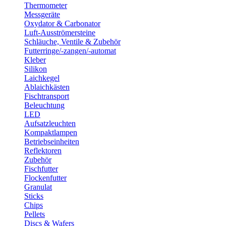
Thermometer
Messgeräte
Oxydator & Carbonator
Luft-Ausströmersteine
Schläuche, Ventile & Zubehör
Futterringe/-zangen/-automat
Kleber
Silikon
Laichkegel
Ablaichkästen
Fischtransport
Beleuchtung
LED
Aufsatzleuchten
Kompaktlampen
Betriebseinheiten
Reflektoren
Zubehör
Fischfutter
Flockenfutter
Granulat
Sticks
Chips
Pellets
Discs & Wafers