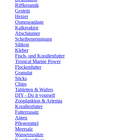
Riffkeramik
Gestein
Heizer
Osmoseanlage
Kalkreaktor
Abschäumer
Scheibenreinigung
Silikon
Kleber
Fisch- und Korallenfutter
Tropical Marine Power
Flockenfutter
Granulat
Sticks
Chips
Tabletten & Wafers
DIY - Do it yourself
Zooplankton & Artemia
Korallenfutter
Futterzusatz
Algen
Pflegemittel
Meersalz
Wasserzusätze