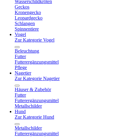
Wasserschildkröten
Geckos
Kronengecko
Leopardgecko
Schlangen
Spinnentiere
Vogel
Zur Kategorie Vogel
Beleuchtung
Futter
Futterergänzungsmittel
Pflege
Nagetier
Zur Kategorie Nagetier
Häuser & Zubehör
Futter
Futterergänzungsmittel
Metallschilder
Hund
Zur Kategorie Hund
Metallschilder
Futterergänzungsmittel