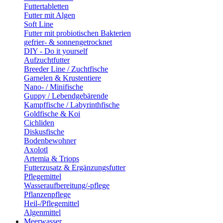
Futtertabletten
Futter mit Algen
Soft Line
Futter mit probiotischen Bakterien
gefrier- & sonnengetrocknet
DIY - Do it yourself
Aufzuchtfutter
Breeder Line / Zuchtfische
Garnelen & Krustentiere
Nano- / Minifische
Guppy / Lebendgebärende
Kampffische / Labyrinthfische
Goldfische & Koi
Cichliden
Diskusfische
Bodenbewohner
Axolotl
Artemia & Triops
Futterzusatz & Ergänzungsfutter
Pflegemittel
Wasseraufbereitung/-pflege
Pflanzenpflege
Heil-/Pflegemittel
Algenmittel
Meerwasser