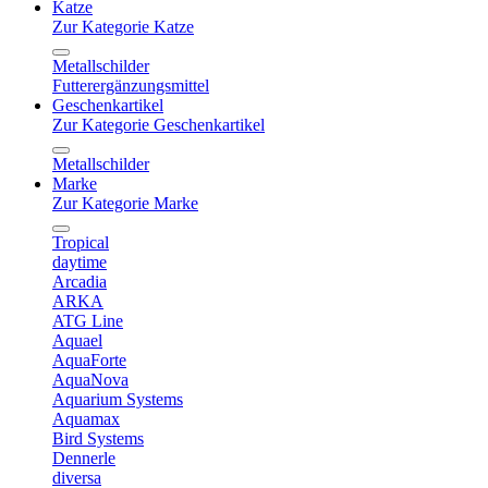
Katze
Zur Kategorie Katze
Metallschilder
Futterergänzungsmittel
Geschenkartikel
Zur Kategorie Geschenkartikel
Metallschilder
Marke
Zur Kategorie Marke
Tropical
daytime
Arcadia
ARKA
ATG Line
Aquael
AquaForte
AquaNova
Aquarium Systems
Aquamax
Bird Systems
Dennerle
diversa