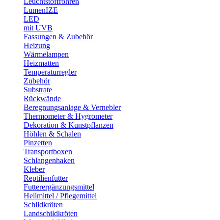
Leuchtstoffröhren
LumenIZE
LED
mit UVB
Fassungen & Zubehör
Heizung
Wärmelampen
Heizmatten
Temperaturregler
Zubehör
Substrate
Rückwände
Beregnungsanlage & Vernebler
Thermometer & Hygrometer
Dekoration & Kunstpflanzen
Höhlen & Schalen
Pinzetten
Transportboxen
Schlangenhaken
Kleber
Reptilienfutter
Futterergänzungsmittel
Heilmittel / Pflegemittel
Schildkröten
Landschildkröten