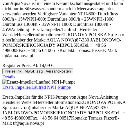
von AquaNova ist mit einem Keramikschaft ausgestattet und kann
nicht nur in Süßwasser- sondern auch in Meerwasseraquarien
verwendet werden.Verfügbare Varianten:NPH-600: Durchfluss
600l/h • 15WNPH-800: Durchfluss 800l/h • 25WNPH-1300:
Durchfluss 1300l/h • 35WNPH-1800: Durchfluss 1800l/h •
45WAnleitung Ersatz-Impeller/Laufrad Hersteller
WebsiteHerstellerinformationen:EURONOVA POLSKA Sp. z o.o.
z oo(Inhaber der Marke AQUA NOVA)87-330 JABLONOWO-
POMORSKIEKONOJADY 94BPOLSKATel.: + 48 56
4980008Fax. +48 56 64 00517Kontakt: Tomasz FiszerE-Mail:
tf@aqua-nova.pl
Regulärer Preis:
Ab
14,99 €
Preise inkl. MwSt. zzgl. Versandkosten
Details
Ersatz-Impeller/Laufrad NPH-Pumpe
Ersatz-Impeller für die NPH-Pumpe von Aqua Nova.Anleitung
Hersteller WebsiteHerstellerinformationen:EURONOVA POLSKA
Sp. z o.o. z oo(Inhaber der Marke AQUA NOVA)87-330
JABLONOWO-POMORSKIEKONOJADY 94BPOLSKATel.: +
48 56 4980008Fax. +48 56 64 00517Kontakt: Tomasz FiszerE-
Mail: tf@aqua-nova.pl