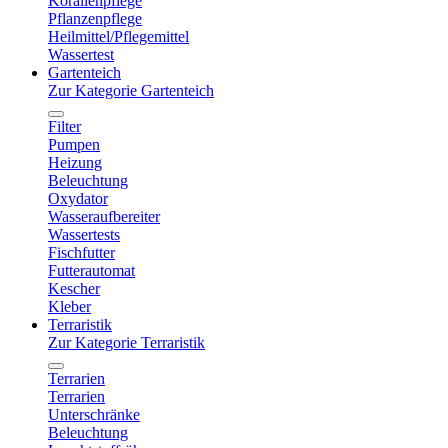
Korallenpflege
Pflanzenpflege
Heilmittel/Pflegemittel
Wassertest
Gartenteich
Zur Kategorie Gartenteich
Filter
Pumpen
Heizung
Beleuchtung
Oxydator
Wasseraufbereiter
Wassertests
Fischfutter
Futterautomat
Kescher
Kleber
Terraristik
Zur Kategorie Terraristik
Terrarien
Terrarien
Unterschränke
Beleuchtung