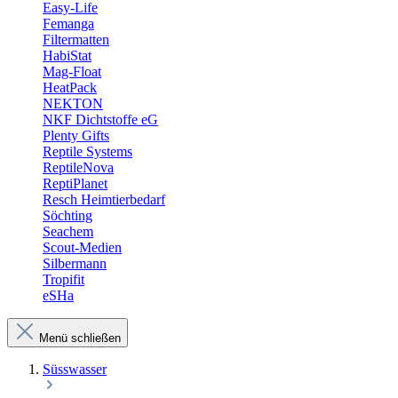
Easy-Life
Femanga
Filtermatten
HabiStat
Mag-Float
HeatPack
NEKTON
NKF Dichtstoffe eG
Plenty Gifts
Reptile Systems
ReptileNova
ReptiPlanet
Resch Heimtierbedarf
Söchting
Seachem
Scout-Medien
Silbermann
Tropifit
eSHa
Menü schließen
Süsswasser