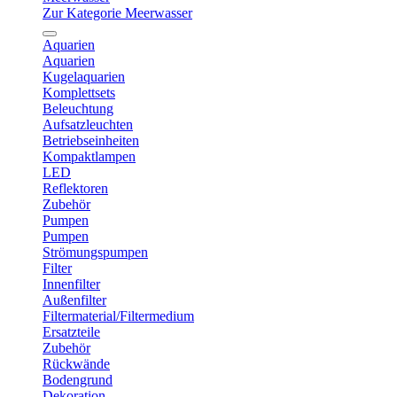
Zur Kategorie Meerwasser
Aquarien
Aquarien
Kugelaquarien
Komplettsets
Beleuchtung
Aufsatzleuchten
Betriebseinheiten
Kompaktlampen
LED
Reflektoren
Zubehör
Pumpen
Pumpen
Strömungspumpen
Filter
Innenfilter
Außenfilter
Filtermaterial/Filtermedium
Ersatzteile
Zubehör
Rückwände
Bodengrund
Dekoration