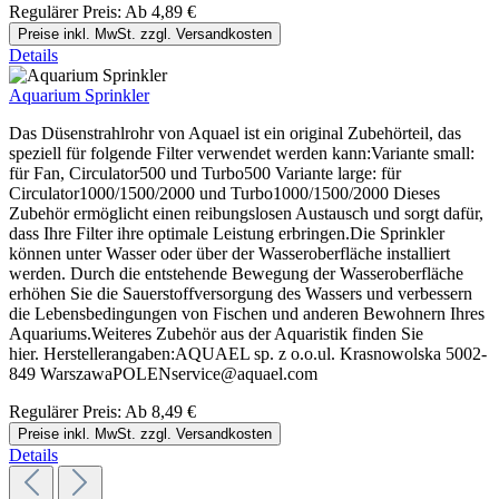
Regulärer Preis:
Ab
4,89 €
Preise inkl. MwSt. zzgl. Versandkosten
Details
Aquarium Sprinkler
Das Düsenstrahlrohr von Aquael ist ein original Zubehörteil, das
speziell für folgende Filter verwendet werden kann:Variante small:
für Fan, Circulator500 und Turbo500 Variante large: für
Circulator1000/1500/2000 und Turbo1000/1500/2000 Dieses
Zubehör ermöglicht einen reibungslosen Austausch und sorgt dafür,
dass Ihre Filter ihre optimale Leistung erbringen.Die Sprinkler
können unter Wasser oder über der Wasseroberfläche installiert
werden. Durch die entstehende Bewegung der Wasseroberfläche
erhöhen Sie die Sauerstoffversorgung des Wassers und verbessern
die Lebensbedingungen von Fischen und anderen Bewohnern Ihres
Aquariums.Weiteres Zubehör aus der Aquaristik finden Sie
hier. Herstellerangaben:AQUAEL sp. z o.o.ul. Krasnowolska 5002-
849 WarszawaPOLENservice@aquael.com
Regulärer Preis:
Ab
8,49 €
Preise inkl. MwSt. zzgl. Versandkosten
Details