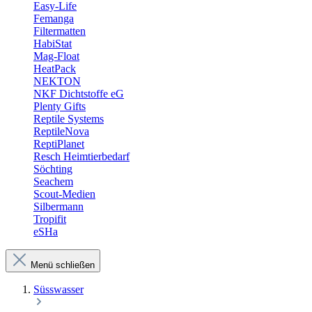
Easy-Life
Femanga
Filtermatten
HabiStat
Mag-Float
HeatPack
NEKTON
NKF Dichtstoffe eG
Plenty Gifts
Reptile Systems
ReptileNova
ReptiPlanet
Resch Heimtierbedarf
Söchting
Seachem
Scout-Medien
Silbermann
Tropifit
eSHa
Menü schließen
Süsswasser