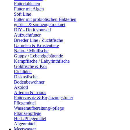
Futtertabletten
Futter mit Algen
Soft Line
Futter mit probiotischen Bakterien
gefrier- & sonnengetrocknet
DIY - Do it yourself
Aufzuchtfutter
Breeder Line / Zuchtfische
Garnelen & Krustentiere
Nano- / Minifische
Guppy / Lebendgebärende
Kampffische / Labyrinthfische
Goldfische & Koi
Cichliden
Diskusfische
Bodenbewohner
Axolotl
Artemia & Triops
Futterzusatz & Ergänzungsfutter
Pflegemittel
Wasseraufbereitung/-pflege
Pflanzenpflege
Heil-/Pflegemittel
Algenmittel
Meerwasser