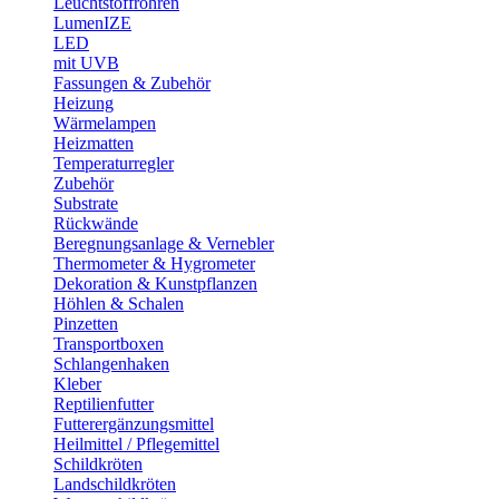
Leuchtstoffröhren
LumenIZE
LED
mit UVB
Fassungen & Zubehör
Heizung
Wärmelampen
Heizmatten
Temperaturregler
Zubehör
Substrate
Rückwände
Beregnungsanlage & Vernebler
Thermometer & Hygrometer
Dekoration & Kunstpflanzen
Höhlen & Schalen
Pinzetten
Transportboxen
Schlangenhaken
Kleber
Reptilienfutter
Futterergänzungsmittel
Heilmittel / Pflegemittel
Schildkröten
Landschildkröten