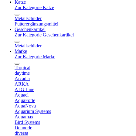
Katze
Zur Kategorie Katze
Metallschilder
Futterergänzungsmittel
Geschenkartikel
Zur Kategorie Geschenkartikel
Metallschilder
Marke
Zur Kategorie Marke
Tropical
daytime
Arcadia
ARKA
ATG Line
Aquael
AquaForte
AquaNova
Aquarium Systems
Aquamax
Bird Systems
Dennerle
diversa