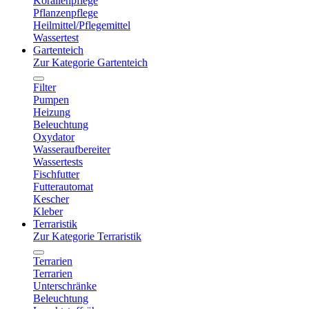
Korallenpflege
Pflanzenpflege
Heilmittel/Pflegemittel
Wassertest
Gartenteich
Zur Kategorie Gartenteich
Filter
Pumpen
Heizung
Beleuchtung
Oxydator
Wasseraufbereiter
Wassertests
Fischfutter
Futterautomat
Kescher
Kleber
Terraristik
Zur Kategorie Terraristik
Terrarien
Terrarien
Unterschränke
Beleuchtung