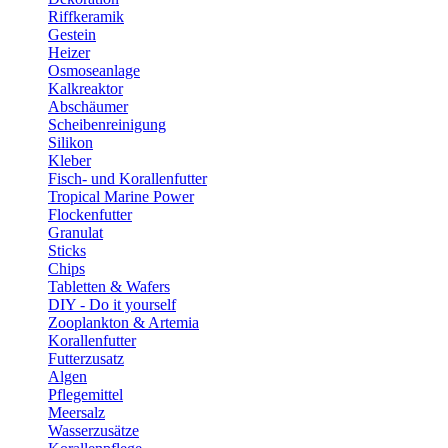
Riffkeramik
Gestein
Heizer
Osmoseanlage
Kalkreaktor
Abschäumer
Scheibenreinigung
Silikon
Kleber
Fisch- und Korallenfutter
Tropical Marine Power
Flockenfutter
Granulat
Sticks
Chips
Tabletten & Wafers
DIY - Do it yourself
Zooplankton & Artemia
Korallenfutter
Futterzusatz
Algen
Pflegemittel
Meersalz
Wasserzusätze