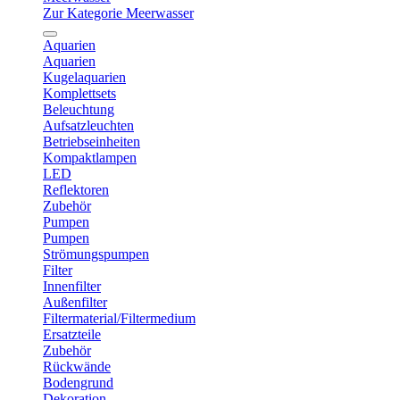
Zur Kategorie Meerwasser
Aquarien
Aquarien
Kugelaquarien
Komplettsets
Beleuchtung
Aufsatzleuchten
Betriebseinheiten
Kompaktlampen
LED
Reflektoren
Zubehör
Pumpen
Pumpen
Strömungspumpen
Filter
Innenfilter
Außenfilter
Filtermaterial/Filtermedium
Ersatzteile
Zubehör
Rückwände
Bodengrund
Dekoration