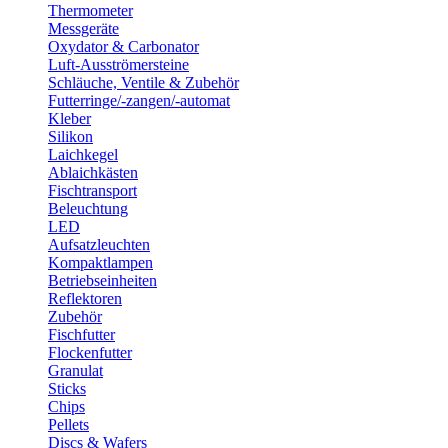
Thermometer
Messgeräte
Oxydator & Carbonator
Luft-Ausströmersteine
Schläuche, Ventile & Zubehör
Futterringe/-zangen/-automat
Kleber
Silikon
Laichkegel
Ablaichkästen
Fischtransport
Beleuchtung
LED
Aufsatzleuchten
Kompaktlampen
Betriebseinheiten
Reflektoren
Zubehör
Fischfutter
Flockenfutter
Granulat
Sticks
Chips
Pellets
Discs & Wafers