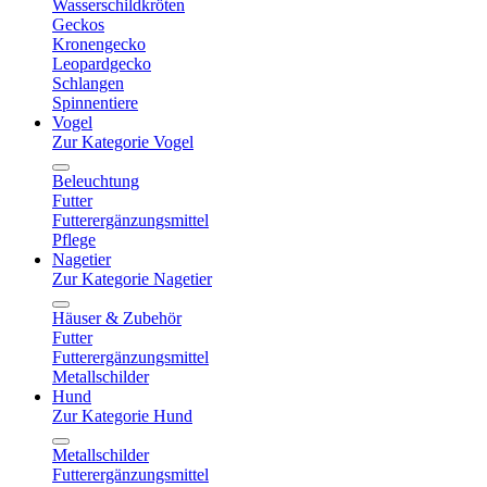
Wasserschildkröten
Geckos
Kronengecko
Leopardgecko
Schlangen
Spinnentiere
Vogel
Zur Kategorie Vogel
Beleuchtung
Futter
Futterergänzungsmittel
Pflege
Nagetier
Zur Kategorie Nagetier
Häuser & Zubehör
Futter
Futterergänzungsmittel
Metallschilder
Hund
Zur Kategorie Hund
Metallschilder
Futterergänzungsmittel