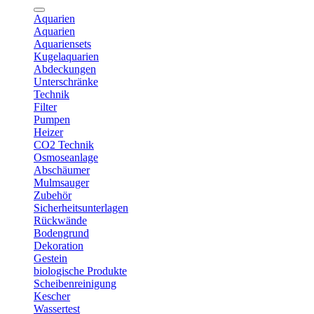
Aquarien
Aquarien
Aquariensets
Kugelaquarien
Abdeckungen
Unterschränke
Technik
Filter
Pumpen
Heizer
CO2 Technik
Osmoseanlage
Abschäumer
Mulmsauger
Zubehör
Sicherheitsunterlagen
Rückwände
Bodengrund
Dekoration
Gestein
biologische Produkte
Scheibenreinigung
Kescher
Wassertest