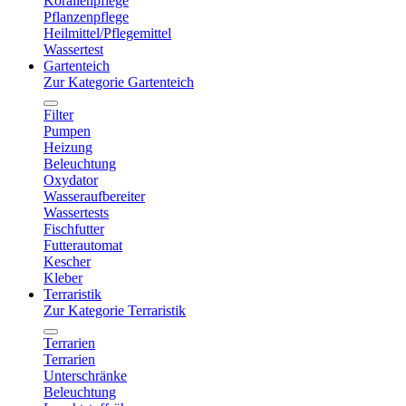
Korallenpflege
Pflanzenpflege
Heilmittel/Pflegemittel
Wassertest
Gartenteich
Zur Kategorie Gartenteich
Filter
Pumpen
Heizung
Beleuchtung
Oxydator
Wasseraufbereiter
Wassertests
Fischfutter
Futterautomat
Kescher
Kleber
Terraristik
Zur Kategorie Terraristik
Terrarien
Terrarien
Unterschränke
Beleuchtung