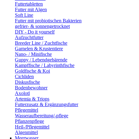
Futtertabletten
Futter mit Algen
Soft Line
Futter mit probiotischen Bakterien
gefrier- & sonnengetrocknet
DIY - Do it yourself
Aufzuchtfutter
Breeder Line / Zuchtfische
Garnelen & Krustentiere
Nano- / Minifische
Guppy / Lebendgebärende
Kampffische / Labyrinthfische
Goldfische & Koi
Cichliden
Diskusfische
Bodenbewohner
Axolotl
Artemia & Triops
Futterzusatz & Ergänzungsfutter
Pflegemittel
Wasseraufbereitung/-pflege
Pflanzenpflege
Heil-/Pflegemittel
Algenmittel
Meerwasser