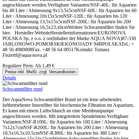
angeschlossen werden.Verfügbare Varianten:NSF-40L: für Aquarien
bis 40 Liter / Abmessung 9x13,5x5cmNSF-60L: für Aquarien bis 60
Liter / Abmessung 10x15x5cmNSF-120L: für Aquarien bis 120
Liter / Abmessung 13,5x15x5cmNSF-200L: für Aquarien bis 200
Liter / Abmessung 16,5x23,x6cmWeitere Schwammfilter finden Sie
hier. Hersteller WebsiteHerstellerinformationen:EURONOVA
POLSKA Sp. z o.o. z oo(Inhaber der Marke AQUA NOVA)87-330
JABLONOWO-POMORSKIEKONOJADY 94BPOLSKATel.: +
48 56 4980008Fax. +48 56 64 00517Kontakt: Tomasz
Fiszertf@aqua-nova.pl
Regulärer Preis:
Ab
1,49 €
Preise inkl. MwSt. zzgl. Versandkosten
Details
Schwammfilter rund
Der AquaNova Schwammfilter Rund ist ein leise arbeitender,
luftbetriebener Innenfilter für biochemische Filtration im Aquarium.
Er kann mit einem Luftschlauch an eine Membranpumpe
angeschlossen werden. Mit integriertem Sprudelstein.Verfügbare
Varianten:NSF-R100L: für Aquarien bis 100 Liter / Abmessung
7x12x7cmNSF-R200L: für Aquarien bis 200 Liter / Abmessung
10,5x16,5x10,5cmNSF-R380L: für Aquarien bis 380 Liter /
Abmessung 15x23x15cmWeitere Schwammfilter finden Sie hier.