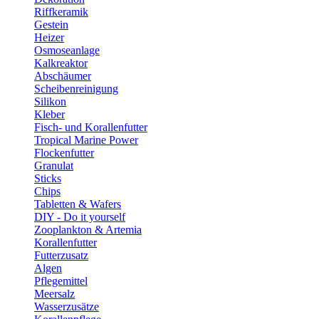
Riffkeramik
Gestein
Heizer
Osmoseanlage
Kalkreaktor
Abschäumer
Scheibenreinigung
Silikon
Kleber
Fisch- und Korallenfutter
Tropical Marine Power
Flockenfutter
Granulat
Sticks
Chips
Tabletten & Wafers
DIY - Do it yourself
Zooplankton & Artemia
Korallenfutter
Futterzusatz
Algen
Pflegemittel
Meersalz
Wasserzusätze