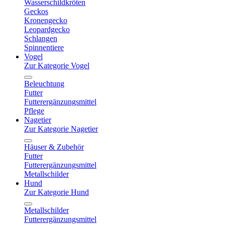
Wasserschildkröten
Geckos
Kronengecko
Leopardgecko
Schlangen
Spinnentiere
Vogel
Zur Kategorie Vogel
Beleuchtung
Futter
Futterergänzungsmittel
Pflege
Nagetier
Zur Kategorie Nagetier
Häuser & Zubehör
Futter
Futterergänzungsmittel
Metallschilder
Hund
Zur Kategorie Hund
Metallschilder
Futterergänzungsmittel