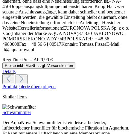
dauerhaft, ohne dass eine Neueinstellung erforderlich ist.• NA-
450Doppelausgangsluftpumpe mit einstellbarem KnopfHat zwei
separate Anschlussausgänge, kann daher schneller und bequemer
eingestellt werden, die gewählte Einstellung bleibt dauerhaft, ohne
dass eine Neueinstellung erforderlich ist. Anleitung Hersteller
WebsiteHerstellerinformationen:EURONOVA POLSKA Sp. z o.o.
z oo(Inhaber der Marke AQUA NOVA)87-330 JABLONOWO-
POMORSKIEKONOJADY 94BPOLSKATel.: + 48 56
4980008Fax. +48 56 64 00517Kontakt: Tomasz FiszerE-Mail:
tf@aqua-nova.pl
Regulärer Preis:
Ab
9,99 €
Preise inkl. MwSt. zzgl. Versandkosten
Details
Produktgalerie überspringen
Similar Items
Schwammfilter
Der AquaNova Schwammfilter ist ein leise arbeitender,
luftbetriebener Innenfilter für biochemische Filtration im Aquarium.
Er kann mit einem Luftschlauch an eine Membranpumpe