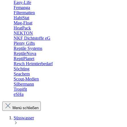
Easy-Life
Femanga
Filtermatten
HabiStat
Mag-Float
HeatPack
NEKTON
NKF Dichtstoffe eG
Plenty Gifts
Reptile Systems
ReptileNova
ReptiPlanet
Resch Heimtierbedarf
Söchting
Seachem
Scout-Medien
Silbermann
Tropifit
eSHa
Menü schließen
Süsswasser