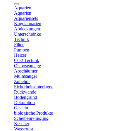
Aquarien
Aquarien
Aquariensets
Kugelaquarien
Abdeckungen
Unterschränke
Technik
Filter
Pumpen
Heizer
CO2 Technik
Osmoseanlage
Abschäumer
Mulmsauger
Zubehör
Sicherheitsunterlagen
Rückwände
Bodengrund
Dekoration
Gestein
biologische Produkte
Scheibenreinigung
Kescher
Wassertest