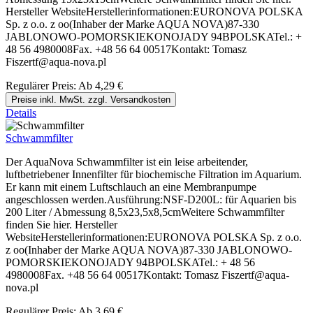
Hersteller WebsiteHerstellerinformationen:EURONOVA POLSKA
Sp. z o.o. z oo(Inhaber der Marke AQUA NOVA)87-330
JABLONOWO-POMORSKIEKONOJADY 94BPOLSKATel.: +
48 56 4980008Fax. +48 56 64 00517Kontakt: Tomasz
Fiszertf@aqua-nova.pl
Regulärer Preis:
Ab
4,29 €
Preise inkl. MwSt. zzgl. Versandkosten
Details
Schwammfilter
Der AquaNova Schwammfilter ist ein leise arbeitender,
luftbetriebener Innenfilter für biochemische Filtration im Aquarium.
Er kann mit einem Luftschlauch an eine Membranpumpe
angeschlossen werden.Ausführung:NSF-D200L: für Aquarien bis
200 Liter / Abmessung 8,5x23,5x8,5cmWeitere Schwammfilter
finden Sie hier. Hersteller
WebsiteHerstellerinformationen:EURONOVA POLSKA Sp. z o.o.
z oo(Inhaber der Marke AQUA NOVA)87-330 JABLONOWO-
POMORSKIEKONOJADY 94BPOLSKATel.: + 48 56
4980008Fax. +48 56 64 00517Kontakt: Tomasz Fiszertf@aqua-
nova.pl
Regulärer Preis:
Ab
3,69 €