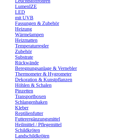
Leuchtstoffröhren
LumenIZE
LED
mit UVB
Fassungen & Zubehör
Heizung
Wärmelampen
Heizmatten
Temperaturregler
Zubehör
Substrate
Rückwände
Beregnungsanlage & Vernebler
Thermometer & Hygrometer
Dekoration & Kunstpflanzen
Höhlen & Schalen
Pinzetten
Transportboxen
Schlangenhaken
Kleber
Reptilienfutter
Futterergänzungsmittel
Heilmittel / Pflegemittel
Schildkröten
Landschildkröten