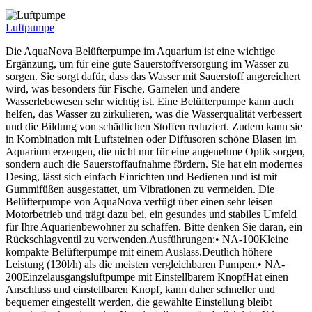
Luftpumpe
Die AquaNova Belüfterpumpe im Aquarium ist eine wichtige
Ergänzung, um für eine gute Sauerstoffversorgung im Wasser zu
sorgen. Sie sorgt dafür, dass das Wasser mit Sauerstoff angereichert
wird, was besonders für Fische, Garnelen und andere
Wasserlebewesen sehr wichtig ist. Eine Belüfterpumpe kann auch
helfen, das Wasser zu zirkulieren, was die Wasserqualität verbessert
und die Bildung von schädlichen Stoffen reduziert. Zudem kann sie
in Kombination mit Luftsteinen oder Diffusoren schöne Blasen im
Aquarium erzeugen, die nicht nur für eine angenehme Optik sorgen,
sondern auch die Sauerstoffaufnahme fördern. Sie hat ein modernes
Desing, lässt sich einfach Einrichten und Bedienen und ist mit
Gummifüßen ausgestattet, um Vibrationen zu vermeiden. Die
Belüfterpumpe von AquaNova verfügt über einen sehr leisen
Motorbetrieb und trägt dazu bei, ein gesundes und stabiles Umfeld
für Ihre Aquarienbewohner zu schaffen. Bitte denken Sie daran, ein
Rückschlagventil zu verwenden.Ausführungen:• NA-100Kleine
kompakte Belüfterpumpe mit einem Auslass.Deutlich höhere
Leistung (130l/h) als die meisten vergleichbaren Pumpen.• NA-
200Einzelausgangsluftpumpe mit Einstellbarem KnopfHat einen
Anschluss und einstellbaren Knopf, kann daher schneller und
bequemer eingestellt werden, die gewählte Einstellung bleibt