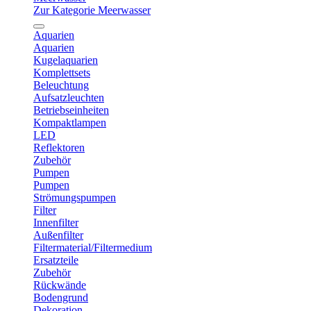
Zur Kategorie Meerwasser
Aquarien
Aquarien
Kugelaquarien
Komplettsets
Beleuchtung
Aufsatzleuchten
Betriebseinheiten
Kompaktlampen
LED
Reflektoren
Zubehör
Pumpen
Pumpen
Strömungspumpen
Filter
Innenfilter
Außenfilter
Filtermaterial/Filtermedium
Ersatzteile
Zubehör
Rückwände
Bodengrund
Dekoration