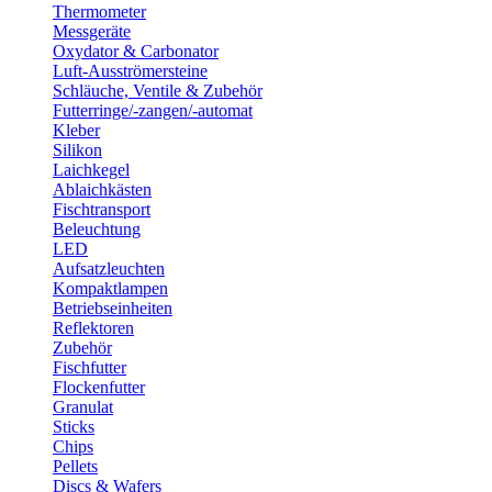
Thermometer
Messgeräte
Oxydator & Carbonator
Luft-Ausströmersteine
Schläuche, Ventile & Zubehör
Futterringe/-zangen/-automat
Kleber
Silikon
Laichkegel
Ablaichkästen
Fischtransport
Beleuchtung
LED
Aufsatzleuchten
Kompaktlampen
Betriebseinheiten
Reflektoren
Zubehör
Fischfutter
Flockenfutter
Granulat
Sticks
Chips
Pellets
Discs & Wafers