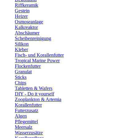
Riffkeramik
Gestein
Heizer
Osmoseanlage
Kalkreaktor
Abschäumer
Scheibenreinigung
Silikon
Kleber
Fisch- und Korallenfutter
Tropical Marine Power
Flockenfutter
Granulat
Sticks
Chips
Tabletten & Wafers
DIY - Do it yourself
Zooplankton & Artemia
Korallenfutter
Futterzusatz
Algen
Pflegemittel
Meersalz
Wasserzusätze