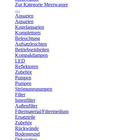
Zur Kategorie Meerwasser
Aquarien
Aquarien
Kugelaquarien
Komplettsets
Beleuchtung
Aufsatzleuchten
Betriebseinheiten
Kompaktlampen
LED
Reflektoren
Zubehör
Pumpen
Pumpen
Strömungspumpen
Filter
Innenfilter
Außenfilter
Filtermaterial/Filtermedium
Ersatzteile
Zubehör
Rückwände
Bodengrund
Dekoration