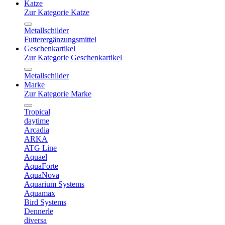
Katze
Zur Kategorie Katze
Metallschilder
Futterergänzungsmittel
Geschenkartikel
Zur Kategorie Geschenkartikel
Metallschilder
Marke
Zur Kategorie Marke
Tropical
daytime
Arcadia
ARKA
ATG Line
Aquael
AquaForte
AquaNova
Aquarium Systems
Aquamax
Bird Systems
Dennerle
diversa