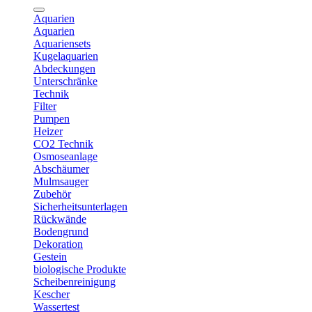
Aquarien
Aquarien
Aquariensets
Kugelaquarien
Abdeckungen
Unterschränke
Technik
Filter
Pumpen
Heizer
CO2 Technik
Osmoseanlage
Abschäumer
Mulmsauger
Zubehör
Sicherheitsunterlagen
Rückwände
Bodengrund
Dekoration
Gestein
biologische Produkte
Scheibenreinigung
Kescher
Wassertest