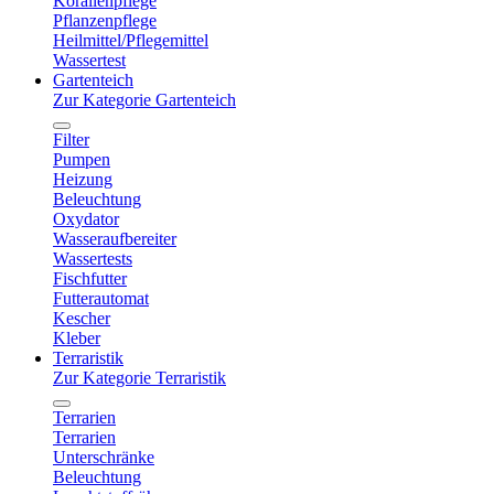
Korallenpflege
Pflanzenpflege
Heilmittel/Pflegemittel
Wassertest
Gartenteich
Zur Kategorie Gartenteich
Filter
Pumpen
Heizung
Beleuchtung
Oxydator
Wasseraufbereiter
Wassertests
Fischfutter
Futterautomat
Kescher
Kleber
Terraristik
Zur Kategorie Terraristik
Terrarien
Terrarien
Unterschränke
Beleuchtung