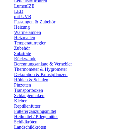
Leuchtstoffröhren
LumenIZE
LED
mit UVB
Fassungen & Zubehör
Heizung
Wärmelampen
Heizmatten
Temperaturregler
Zubehör
Substrate
Rückwände
Beregnungsanlage & Vernebler
Thermometer & Hygrometer
Dekoration & Kunstpflanzen
Höhlen & Schalen
Pinzetten
Transportboxen
Schlangenhaken
Kleber
Reptilienfutter
Futterergänzungsmittel
Heilmittel / Pflegemittel
Schildkröten
Landschildkröten