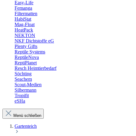
Easy-Life
Femanga
Filtermatten
HabiStat
Mag-Float
HeatPack
NEKTON
NKF Dichtstoffe eG
Plenty Gifts
Reptile Systems
ReptileNova
ReptiPlanet
Resch Heimtierbedarf
Söchting
Seachem
Scout-Medien
Silbermann
Tropifit
eSHa
Menü schließen
Gartenteich