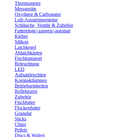
Thermometer
Messgeräte
Oxydator & Carbonator
Luft-Ausströmersteine
Schläuche, Ventile & Zubehör
Futterringe/-zangen/-automat
Kleber
Silikon
Laichkegel
Ablaichkästen
Fischtransport
Beleuchtung
LED
Aufsatzleuchten
Kompaktlampen
Betriebseinheiten
Reflektoren
Zubehör
Fischfutter
Flockenfutter
Granulat
Sticks
Chips
Pellets
Discs & Wafers