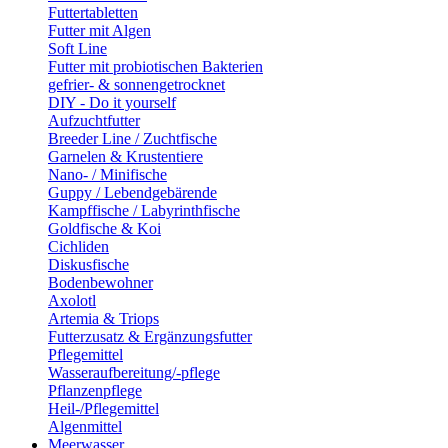
Futtertabletten
Futter mit Algen
Soft Line
Futter mit probiotischen Bakterien
gefrier- & sonnengetrocknet
DIY - Do it yourself
Aufzuchtfutter
Breeder Line / Zuchtfische
Garnelen & Krustentiere
Nano- / Minifische
Guppy / Lebendgebärende
Kampffische / Labyrinthfische
Goldfische & Koi
Cichliden
Diskusfische
Bodenbewohner
Axolotl
Artemia & Triops
Futterzusatz & Ergänzungsfutter
Pflegemittel
Wasseraufbereitung/-pflege
Pflanzenpflege
Heil-/Pflegemittel
Algenmittel
Meerwasser