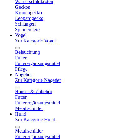
Wasserschildkröten
Geckos
Kronengecko
Leopardgecko
Schlangen
Spinnentiere
Vogel
Zur Kategorie Vogel
Beleuchtung
Futter
Futterergänzungsmittel
Pflege
Nagetier
Zur Kategorie Nagetier
Häuser & Zubehör
Futter
Futterergänzungsmittel
Metallschilder
Hund
Zur Kategorie Hund
Metallschilder
Futterergänzungsmittel