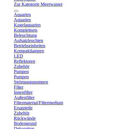
Zur Kategorie Meerwasser
Aquarien
Aquarien
Kugelaquarien
Komplettsets
Beleuchtung
Aufsatzleuchten
Betriebseinheiten
Kompaktlampen
LED
Reflektoren
Zubehör
Pumpen
Pumpen
Strömungspumpen
Filter
Innenfilter
Außenfilter
Filtermaterial/Filtermedium
Ersatzteile
Zubehör
Rückwände
Bodengrund
Dekoration