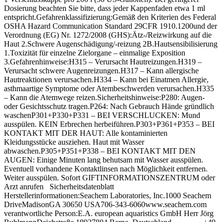
Dosierung beachten Sie bitte, dass jeder Kappenfaden etwa 1 ml
entspricht.Gefahrenklassifizierung:Gemäß den Kriterien des Federal
OSHA Hazard Communication Standard 29CFR 1910.1200und der
Verordnung (EG) Nr. 1272/2008 (GHS):Ätz-/Reizwirkung auf die
Haut 2.Schwere Augenschädigung/-reizung 2B.Hautsensibilisierung
1.Toxizität für einzelne Zielorgane – einmalige Exposition
3.Gefahrenhinweise:H315 – Verursacht Hautreizungen.H319 –
Verursacht schwere Augenreizungen.H317 – Kann allergische
Hautreaktionen verursachen.H334 – Kann bei Einatmen Allergie,
asthmaartige Symptome oder Atembeschwerden verursachen.H335
– Kann die Atemwege reizen.Sicherheitshinweise:P280: Augen-
oder Gesichtsschutz tragen.P264: Nach Gebrauch Hände gründlich
waschenP301+P330+P331 – BEI VERSCHLUCKEN: Mund
ausspülen. KEIN Erbrechen herbeiführen.P303+P361+P353 – BEI
KONTAKT MIT DER HAUT: Alle kontaminierten
Kleidungsstücke ausziehen. Haut mit Wasser
abwaschen.P305+P351+P338 – BEI KONTAKT MIT DEN
AUGEN: Einige Minuten lang behutsam mit Wasser ausspülen.
Eventuell vorhandene Kontaktlinsen nach Möglichkeit entfernen.
Weiter ausspülen. Sofort GIFTINFORMATIONSZENTRUM oder
Arzt anrufen Sicherheitsdatenblatt
Herstellerinformationen:Seachem Laboratories, Inc.1000 Seachem
DriveMadisonGA 30650 USA706-343-6060www.seachem.com
verantwortliche Person:E.A. european aquaristics GmbH Herr Jörg