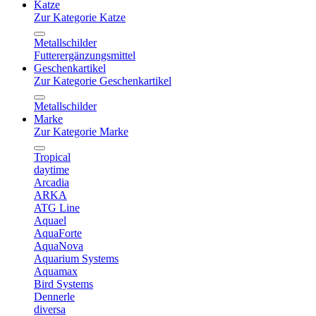
Katze
Zur Kategorie Katze
Metallschilder
Futterergänzungsmittel
Geschenkartikel
Zur Kategorie Geschenkartikel
Metallschilder
Marke
Zur Kategorie Marke
Tropical
daytime
Arcadia
ARKA
ATG Line
Aquael
AquaForte
AquaNova
Aquarium Systems
Aquamax
Bird Systems
Dennerle
diversa