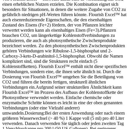
einen erheblichen Nutzen erzielen. Die Kombination eignet sich
besonders für Situationen, in denen die weitere Zugabe von CO2 zu
gefährlich niedrigen pH-Werten führen könnte. Flourish Excel™ hat
auch eisenreduzierende Eigenschaften, die den eisenhaltigen
Zustand des Eisens (Fe+2) fördern, der von Pflanzen leichter
verwertet werden kann als eisenhaltiges Eisen (Fe+3).Pflanzen
brauchen CO2, um längerkettige Kohlenstoffverbindungen zu
produzieren, die auch als photosynthetische Zwischenprodukte
bezeichnet werden. Zu den photosynthetischen Zwischenprodukten
gehören Verbindungen wie Ribulose-1,5-bisphosphat und 2-
Carboxy-3-keto-D-arabinitol-1,5-bisphosphat. Obwohl die Namen
kompliziert sind, sind die Strukturen recht einfach (5
Kohlenstoffketten). Flourish Excel™ enthält nicht diese spezifischen
Verbindungen, sondern eine, die ihnen sehr ähnlich ist. Durch die
Dosierung von Flourish Excel™ umgehen Sie die Beteiligung von
CO2 und führen die bereits fertigen, strukturell ähnlichen
Verbindungen ein.Aufgrund seiner strukturellen Ähnlichkeit kann
Flourish Excel™ im Prozess des Aufbaus der Kohlenstoffkette der
Photosynthese verwendet werden. Einfache chemische oder
enzymatische Schritte können es leicht in eine der oben genannten
Verbindungen (oder eine Vielzahl anderer)
umwandeln.Dosierung:Bei der ersten Anwendung oder nach einem
größeren Wasserwechsel (> 40 %) 1 Kappe voll (5 ml) pro 40 Liter
verwenden. Danach verwenden Sie täglich oder jeden zweiten Tag
1 Verschlusskappe pro 200 l (50 US-Gallonen). Bei geringerer