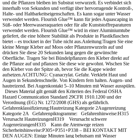
und die Pflanzen bleiben im Substrat verwurzelt. Es verbindet sich
innerhalb von Sekunden und verfügt über hervorragende Kontroll-,
Halte- und Haltbarkeitseigenschaften. Es kann sogar unter Wasser
verwendet werden. Flourish Glue™ kann für jedes Aquascaping in
Süß- oder Meerwasseraquarien oder für alle Kunststoffreparaturen
verwendet werden. Flourish Glue™ wird in einer Aluminiumtube
geliefert, die eine höhere Stabilität als Produkte in Plastikflaschen
bietet – es trocknet in der Tube nicht aus.Anleitung:Tragen Sie eine
kleine Menge Kleber auf Moos oder Pflanzenwurzeln auf und
drücken Sie diese 20 Sekunden lang gegen die gewünschte
Oberfläche. Tragen Sie bei Bündelpflanzen den Kleber direkt auf
die Pflanze auf und pflanzen Sie diese wie gewohnt. Wischen Sie
den Kleber von der Spitze ab, bevor Sie die Kappe wieder
aufsetzen.ACHTUNG: Cyanacrylat. Gefahr. Verklebt Haut und
Augen in Sekundenschnelle. Von Kindern fern halten. Augen- und
hautreizend. Bei Augenkontakt 5–10 Minuten mit Wasser ausspülen.
Dieses Material gilt gemäß den Kriterien des Federal OSHA
Hazard Communication Standard 29CFR 1910.1200 und der
Verordnung (EG) Nr. 1272/2008 (GHS) als gefährlich.
Gefahrenklassifizierung:Hautreizung Kategorie 2Augenreizung
Kategorie 2A Gefahrenpiktogramme: Gefahrenhinweise:H315
Verursacht HautreizungenH319 Verursacht schwere
AugenreizungenH335 Kann die Atemwege reizen
Sicherheitshinweise:P305+P351+P338 – BEI KONTAKT MIT
DEN AUGEN: Einige Minuten lang behutsam mit Wasser