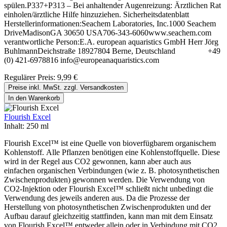
spülen.P337+P313 – Bei anhaltender Augenreizung: Ärztlichen Rat
einholen/ärztliche Hilfe hinzuziehen. Sicherheitsdatenblatt
Herstellerinformationen:Seachem Laboratories, Inc.1000 Seachem
DriveMadisonGA 30650 USA706-343-6060www.seachem.com
verantwortliche Person:E.A. european aquaristics GmbH Herr Jörg
BuhlmannDeichstraße 18927804 Berne, Deutschland +49
(0) 421-6978816 info@europeanaquaristics.com
Regulärer Preis:
9,99 €
Preise inkl. MwSt. zzgl. Versandkosten
In den Warenkorb
Flourish Excel
Inhalt:
250 ml
Flourish Excel™ ist eine Quelle von bioverfügbarem organischem
Kohlenstoff. Alle Pflanzen benötigen eine Kohlenstoffquelle. Diese
wird in der Regel aus CO2 gewonnen, kann aber auch aus
einfachen organischen Verbindungen (wie z. B. photosynthetischen
Zwischenprodukten) gewonnen werden. Die Verwendung von
CO2-Injektion oder Flourish Excel™ schließt nicht unbedingt die
Verwendung des jeweils anderen aus. Da die Prozesse der
Herstellung von photosynthetischen Zwischenprodukten und der
Aufbau darauf gleichzeitig stattfinden, kann man mit dem Einsatz
von Flourish Excel™ entweder allein oder in Verbindung mit CO2