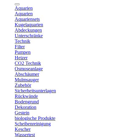
Aquarien
Aquarien
Aquariensets
Kugelaquarien
Abdeckungen
Unterschränke
Technik
Filter
Pumpen
Heizer
CO2 Technik
Osmoseanlage
Abschäumer
Mulmsauger
Zubehör
Sicherheitsunterlagen
Rückwände
Bodengrund
Dekoration
Gestein
biologische Produkte
Scheibenreinigung
Kescher
Wassertest