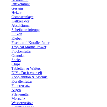
Riffkeramik
Gestein
Heizer
Osmoseanlage
Kalkreaktor
Abschäumer
Scheibenreinigung
Silikon
Kleber
Fisch- und Korallenfutter
Tropical Marine Power
Flockenfutter
Granulat
Sticks
Chips
Tabletten & Wafers
DIY - Do it yourself
Zooplankton & Artemia
Korallenfutter
Futterzusatz
Algen
Pflegemittel
Meersalz
Wasserzusätze