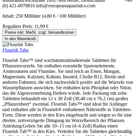
BuhlmannDeichstraße 18927804 Berne, Deutschland +49
(0) 421-6978816 info@europeanaquaristics.com
Inhalt:
250 Milliliter
(4,80 € / 100 Milliliter)
Regulärer Preis:
11,99 €
Preise inkl. MwSt. zzgl. Versandkosten
In den Warenkorb
Flourish Tabs
Flourish Tabs™ sind wachstumsstimulierende Tabletten für
Pflanzenwurzeln. Sie enthalten essentielle Spurenelemente,
Aminosäuren und Vitamine. Sie sind reich an Eisen, Mangan,
Magnesium, Kalzium, Kalium, Inositol, Cholin B12, Biotin und
anderen Faktoren, die sich nachweislich positiv auf die Wurzeln von
Wasserpflanzen auswirken. Sie enthalten kein Phosphat oder Nitrat,
das die Algenvermehrung fördern würde. Jede Packung mit zehn
Tabletten behandelt ein 12 x 30 Zoll (30,48 cm x 76,2 cm) großes
„Pflanzenbeet“ zweimal. Flourish Tabs™ sind ideal für Anfänger
und enthalten alle in Flourish® enthaltenen Nährstoffe in Tabletten-
Form. Diese werden in den Kies eingebracht und sorgen so für eine
direkte, zeitverzögerte Düngung im Wurzelbereich der Pflanzen.
Anleitung:Geben Sie alle 10–15 cm (4–6 Zoll) Radius einen
Flourish Tab™ in den Kies. Verteilen Sie die Tabletten gleichmäßig