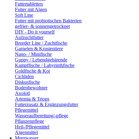
Futtertabletten
Futter mit Algen
Soft Line
Futter mit probiotischen Bakterien
gefrier- & sonnengetrocknet
DIY - Do it yourself
Aufzuchtfutter
Breeder Line / Zuchtfische
Garnelen & Krustentiere
Nano- / Minifische
Guppy / Lebendgebärende
Kampffische / Labyrinthfische
Goldfische & Koi
Cichliden
Diskusfische
Bodenbewohner
Axolotl
Artemia & Triops
Futterzusatz & Ergänzungsfutter
Pflegemittel
Wasseraufbereitung/-pflege
Pflanzenpflege
Heil-/Pflegemittel
Algenmittel
Meerwasser