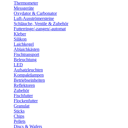
Thermometer
Messgeräte
Oxydator & Carbonator
Luft-Ausströmersteine
Schläuche, Ventile & Zubehör
Futterringe/-zangen/-automat
Kleber
Silikon
Laichkegel
Ablaichkästen
Fischtransport
Beleuchtung
LED
Aufsatzleuchten
Kompaktlampen
Betriebseinheiten
Reflektoren
Zubehör
Fischfutter
Flockenfutter
Granulat
Sticks
Chips
Pellets
Discs & Wafers