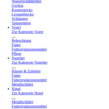
Wasserschildkröten
Geckos
Kronengecko
Leopardgecko
Schlangen
Spinnentiere
Vogel
Zur Kategorie Vogel
Beleuchtung
Futter
Futterergänzungsmittel
Pflege
Nagetier
Zur Kategorie Nagetier
Häuser & Zubehör
Futter
Futterergänzungsmittel
Metallschilder
Hund
Zur Kategorie Hund
Metallschilder
Futterergänzungsmittel