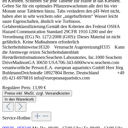
im Kiesbett. Schieben Sie jede Tablette zur Hälfte in das Kiesbett.
Geben Sie für ein optimales Pflanzenwachstum alle drei bis vier
Monate neue Tabletten hinzu. Tabs verändern den pH-Wert nicht,
haben aber in sehr weichem oder „ungebuffertem“ Wasser leicht
saure Eigenschaften, ähnlich wie Torfmoos.
Gefahrenklassifizierung:Gemäß den Kriterien des Federal OSHA
Hazard Communication Standard 29CFR 1910.1200 und der
Verordnung (EG) Nr. 1272/2008 (GHS): Dieses Material ist nicht
gefährlich. Keine Maßnahmen erforderlich
Sicherheitshinweise:H320 Verursacht AugenreizungH335 Kann
die Atemwege reizen Sicherheitsdatenblatt
Herstellerinformationen:Seachem Laboratories, Inc.1000 Seachem
DriveMadisonGA 30650 USA706-343-6060www.seachem.com
verantwortliche Person:E.A. european aquaristics GmbH Herr Jörg
BuhlmannDeichstraße 18927804 Berne, Deutschland +49
(0) 421-6978816 info@europeanaquaristics.com
Regulärer Preis:
13,99 €
Preise inkl. MwSt. zzgl. Versandkosten
In den Warenkorb
Service-Hotline