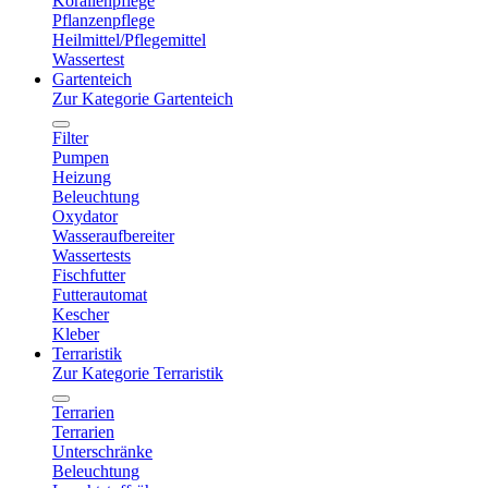
Korallenpflege
Pflanzenpflege
Heilmittel/Pflegemittel
Wassertest
Gartenteich
Zur Kategorie Gartenteich
Filter
Pumpen
Heizung
Beleuchtung
Oxydator
Wasseraufbereiter
Wassertests
Fischfutter
Futterautomat
Kescher
Kleber
Terraristik
Zur Kategorie Terraristik
Terrarien
Terrarien
Unterschränke
Beleuchtung