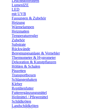
Leuchtstoffröhren
LumenIZE
LED
mit UVB
Fassungen & Zubehör
Heizung
Wärmelampen
Heizmatten
Temperaturregler
Zubehör
Substrate
Rückwände
Beregnungsanlage & Vernebler
Thermometer & Hygrometer
Dekoration & Kunstpflanzen
Höhlen & Schalen
Pinzetten
Transportboxen
Schlangenhaken
Kleber
Reptilienfutter
Futterergänzungsmittel
Heilmittel / Pflegemittel
Schildkröten
Landschildkröten