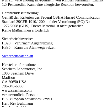
Nur zur Verwendung in Aquarien! Von Kindern fernhalten! Enthält
1,5-Pentanedial. Kann eine allergische Reaktion hervorrufen.
Gefahrenklassifizierung:
Gemäß den Kriterien des Federal OSHA Hazard Communication
Standard 29CFR 1910.1200 und der Verordnung (EG) Nr.
1272/2008 (GHS): Dieses Material ist nicht gefährlich.
Keine Maßnahmen erforderlich
Sicherheitshinweise:
H320 Verursacht Augenreizung
H335 Kann die Atemwege reizen
Sicherheitsdatenblatt
Herstellerinformationen:
Seachem Laboratories, Inc.
1000 Seachem Drive
Madison
GA 30650 USA
706-343-6060
www.seachem.com
verantwortliche Person:
E.A. european aquaristics GmbH
Herr Jörg Buhlmann