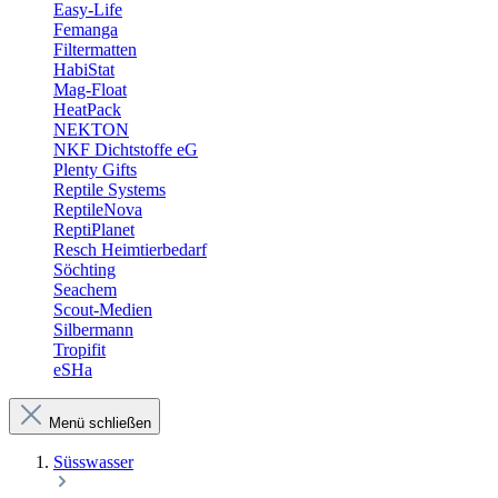
Easy-Life
Femanga
Filtermatten
HabiStat
Mag-Float
HeatPack
NEKTON
NKF Dichtstoffe eG
Plenty Gifts
Reptile Systems
ReptileNova
ReptiPlanet
Resch Heimtierbedarf
Söchting
Seachem
Scout-Medien
Silbermann
Tropifit
eSHa
Menü schließen
Süsswasser