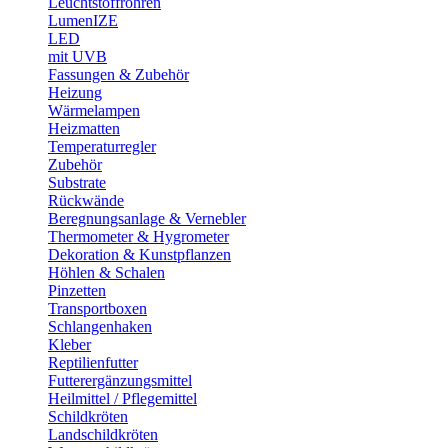
Leuchtstoffröhren
LumenIZE
LED
mit UVB
Fassungen & Zubehör
Heizung
Wärmelampen
Heizmatten
Temperaturregler
Zubehör
Substrate
Rückwände
Beregnungsanlage & Vernebler
Thermometer & Hygrometer
Dekoration & Kunstpflanzen
Höhlen & Schalen
Pinzetten
Transportboxen
Schlangenhaken
Kleber
Reptilienfutter
Futterergänzungsmittel
Heilmittel / Pflegemittel
Schildkröten
Landschildkröten