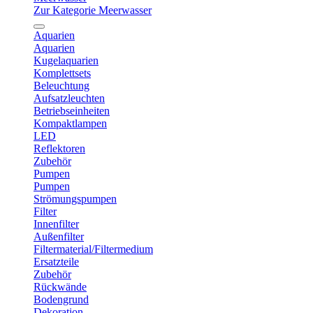
Zur Kategorie Meerwasser
Aquarien
Aquarien
Kugelaquarien
Komplettsets
Beleuchtung
Aufsatzleuchten
Betriebseinheiten
Kompaktlampen
LED
Reflektoren
Zubehör
Pumpen
Pumpen
Strömungspumpen
Filter
Innenfilter
Außenfilter
Filtermaterial/Filtermedium
Ersatzteile
Zubehör
Rückwände
Bodengrund
Dekoration