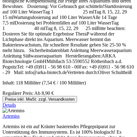
biologische Komplettlösung zur Pflege Ihres Aquariums und deren
Bewohner. Dosierung: Vor Gebrauch gut schütteln!Startdosierung
auf 100 Liter WasserTag 1 25 mlTag 8, 15, 22, 29
15 mlWartungsdosierung auf 100 Liter WasserAlle 14 Tage
7,5 mlDosierung bei Problemfällen auf 100 Liter WasserTag
1 40 mlTag 8, 15, 22, 29 25 mlBitte beachten:
Dosieren Sie für optimale Ergebnisse TheraP während der
Lichtphase direkt ins Aquarium. Meerwasser hemmt das
Bakterienwachstum, für schnellere Resultate geben Sie 25-50 %
mehr hinzu. Sicherheitsdatenblatt Anleitung Meerwasseraquarium
Anleitung Süßwasseraquarium Herstellerangaben:ARKA
Biotechnologie GmbHMühllach 53-5590552 Röthenbach a.d.
PegnitzTel: +49 (0)911 - 56 98 610 - 00Fax: +49 (0)911 - 56 98 610
- 29 Mail: info@arka-biotech.deVertreten durch:Oliver Schultheiß
Inhalt:
118 Milliliter
(7,54 € / 100 Milliliter)
Regulärer Preis:
Ab
8,90 €
Preise inkl. MwSt. zzgl. Versandkosten
Details
Artemiss
Artemiss ist ein auf Kräuter basierendes Pflegepräparat zur
Unterstützung des Immunsystems. Es ist 100% biologisch! Es