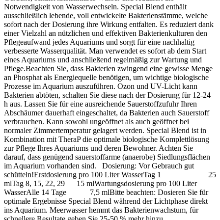
Notwendigkeit von Wasserwechseln. Special Blend enthält
ausschließlich lebende, voll entwickelte Bakterienstämme, welche
sofort nach der Dosierung ihre Wirkung entfalten. Es reduziert dank
einer Vielzahl an nützlichen und effektiven Bakterienkulturen den
Pflegeaufwand jedes Aquariums und sorgt für eine nachhaltig
verbesserte Wasserqualität. Man verwendet es sofort ab dem Start
eines Aquariums und anschließend regelmäßig zur Wartung und
Pflege.Beachten Sie, dass Bakterien zwingend eine gewisse Menge
an Phosphat als Energiequelle benötigen, um wichtige biologische
Prozesse im Aquarium auszuführen. Ozon und UV-Licht kann
Bakterien abtöten, schalten Sie diese nach der Dosierung für 12-24
h aus. Lassen Sie für eine ausreichende Sauerstoffzufuhr Ihren
Abschäumer dauerhaft eingeschaltet, da Bakterien auch Sauerstoff
verbrauchen. Kann sowohl ungeöffnet als auch geöffnet bei
normaler Zimmertemperatur gelagert werden. Special Blend ist in
Kombination mit TheraP die optimale biologische Komplettlösung
zur Pflege Ihres Aquariums und deren Bewohner. Achten Sie
darauf, dass genügend sauerstoffarme (anaerobe) Siedlungsflächen
im Aquarium vorhanden sind. Dosierung: Vor Gebrauch gut
schütteln!Erstdosierung pro 100 Liter WasserTag 1 25
mlTag 8, 15, 22, 29 15 mlWartungsdosierung pro 100 Liter
WasserAlle 14 Tage 7,5 mlBitte beachten: Dosieren Sie für
optimale Ergebnisse Special Blend während der Lichtphase direkt
ins Aquarium. Meerwasser hemmt das Bakterienwachstum, für
schnellere Resultate geben Sie 25-50 % mehr hinzu.