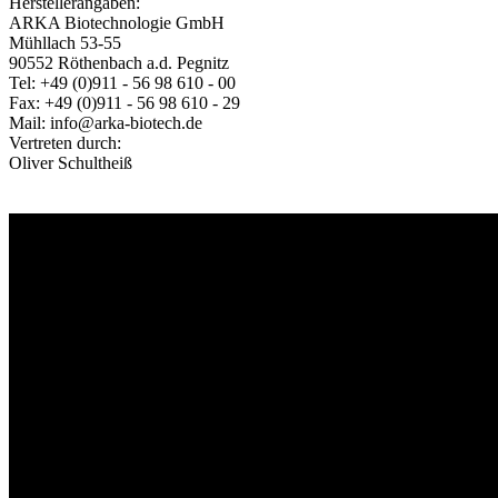
Herstellerangaben:
ARKA Biotechnologie GmbH
Mühllach 53-55
90552 Röthenbach a.d. Pegnitz
Tel: +49 (0)911 - 56 98 610 - 00
Fax: +49 (0)911 - 56 98 610 - 29
Mail: info@arka-biotech.de
Vertreten durch:
Oliver Schultheiß