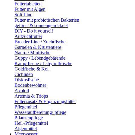
Futtertabletten
Futter mit Algen
Soft Line
Futter mit probiotischen Bakterien
gefrier- & sonnengetrocknet
DIY - Do it yourself
Aufzuchtfutter
Breeder Line / Zuchtfische
Garnelen & Krustentiere
Nano- / Minifische
Guppy / Lebendgebärende
Kampffische / Labyrinthfische
Goldfische & Koi
Cichliden
Diskusfische
Bodenbewohner
Axolotl
Artemia & Triops
Futterzusatz & Ergänzungsfutter
Pflegemittel
Wasseraufbereitung/-pflege
Pflanzenpflege
Heil-/Pflegemittel
Algenmittel
Meerwasser