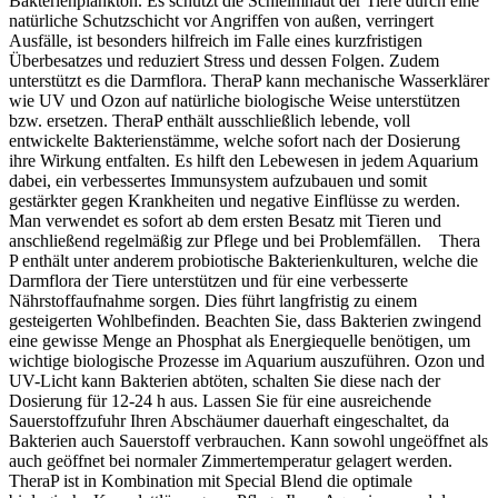
Bakterienplankton. Es schützt die Schleimhaut der Tiere durch eine
natürliche Schutzschicht vor Angriffen von außen, verringert
Ausfälle, ist besonders hilfreich im Falle eines kurzfristigen
Überbesatzes und reduziert Stress und dessen Folgen. Zudem
unterstützt es die Darmflora. TheraP kann mechanische Wasserklärer
wie UV und Ozon auf natürliche biologische Weise unterstützen
bzw. ersetzen. TheraP enthält ausschließlich lebende, voll
entwickelte Bakterienstämme, welche sofort nach der Dosierung
ihre Wirkung entfalten. Es hilft den Lebewesen in jedem Aquarium
dabei, ein verbessertes Immunsystem aufzubauen und somit
gestärkter gegen Krankheiten und negative Einflüsse zu werden.
Man verwendet es sofort ab dem ersten Besatz mit Tieren und
anschließend regelmäßig zur Pflege und bei Problemfällen. Thera
P enthält unter anderem probiotische Bakterienkulturen, welche die
Darmflora der Tiere unterstützen und für eine verbesserte
Nährstoffaufnahme sorgen. Dies führt langfristig zu einem
gesteigerten Wohlbefinden. Beachten Sie, dass Bakterien zwingend
eine gewisse Menge an Phosphat als Energiequelle benötigen, um
wichtige biologische Prozesse im Aquarium auszuführen. Ozon und
UV-Licht kann Bakterien abtöten, schalten Sie diese nach der
Dosierung für 12-24 h aus. Lassen Sie für eine ausreichende
Sauerstoffzufuhr Ihren Abschäumer dauerhaft eingeschaltet, da
Bakterien auch Sauerstoff verbrauchen. Kann sowohl ungeöffnet als
auch geöffnet bei normaler Zimmertemperatur gelagert werden.
TheraP ist in Kombination mit Special Blend die optimale