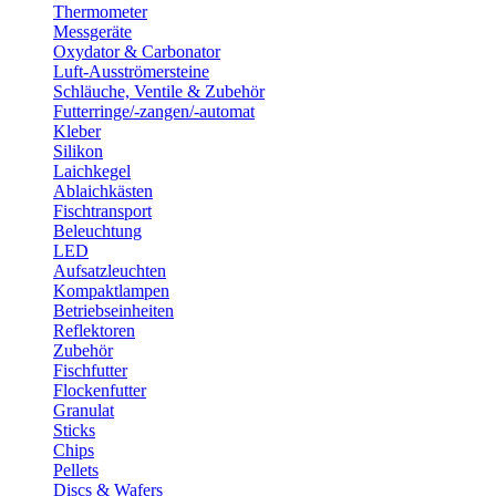
Thermometer
Messgeräte
Oxydator & Carbonator
Luft-Ausströmersteine
Schläuche, Ventile & Zubehör
Futterringe/-zangen/-automat
Kleber
Silikon
Laichkegel
Ablaichkästen
Fischtransport
Beleuchtung
LED
Aufsatzleuchten
Kompaktlampen
Betriebseinheiten
Reflektoren
Zubehör
Fischfutter
Flockenfutter
Granulat
Sticks
Chips
Pellets
Discs & Wafers