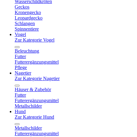
Wasserschildkröten
Geckos
Kronengecko
Leopardgecko
Schlangen
Spinnentiere
Vogel
Zur Kategorie Vogel
Beleuchtung
Futter
Futterergänzungsmittel
Pflege
Nagetier
Zur Kategorie Nagetier
Häuser & Zubehör
Futter
Futterergänzungsmittel
Metallschilder
Hund
Zur Kategorie Hund
Metallschilder
Futterergänzungsmittel