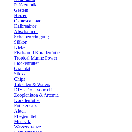
Riffkeramik
Gestein
Heizer
Osmoseanlage
Kalkreaktor
Abschäumer
Scheibenreinigung
Silikon
Kleber
Fisch- und Korallenfutter
Tropical Marine Power
Flockenfutter
Granulat
Sticks
Chips
Tabletten & Wafers
DIY - Do it yourself
Zooplankton & Artemia
Korallenfutter
Futterzusatz
Algen
Pflegemittel
Meersalz
Wasserzusätze