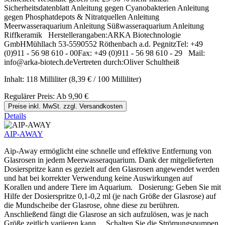
Sicherheitsdatenblatt Anleitung gegen Cyanobakterien Anleitung
gegen Phosphatdepots & Nitratquellen Anleitung
Meerwasseraquarium Anleitung Süßwasseraquarium Anleitung
Riffkeramik Herstellerangaben:ARKA Biotechnologie
GmbHMühllach 53-5590552 Röthenbach a.d. PegnitzTel: +49
(0)911 - 56 98 610 - 00Fax: +49 (0)911 - 56 98 610 - 29 Mail:
info@arka-biotech.deVertreten durch:Oliver Schultheiß
Inhalt:
118 Milliliter
(8,39 € / 100 Milliliter)
Regulärer Preis:
Ab
9,90 €
Preise inkl. MwSt. zzgl. Versandkosten
Details
AIP-AWAY
Aip-Away ermöglicht eine schnelle und effektive Entfernung von
Glasrosen in jedem Meerwasseraquarium. Dank der mitgelieferten
Dosierspritze kann es gezielt auf den Glasrosen angewendet werden
und hat bei korrekter Verwendung keine Auswirkungen auf
Korallen und andere Tiere im Aquarium. Dosierung: Geben Sie mit
Hilfe der Dosierspritze 0,1-0,2 ml (je nach Größe der Glasrose) auf
die Mundscheibe der Glasrose, ohne diese zu berühren.
Anschließend fängt die Glasrose an sich aufzulösen, was je nach
Größe zeitlich variieren kann. Schalten Sie die Strömungspumpen