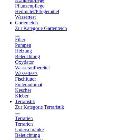
Korallenpflege
Pflanzenpflege
Heilmittel/Pflegemittel
Wassertest
Gartenteich
Zur Kategorie Gartenteich
Filter
Pumpen
Heizung
Beleuchtung
Oxydator
Wasseraufbereiter
Wassertests
Fischfutter
Futterautomat
Kescher
Kleber
Terraristik
Zur Kategorie Terraristik
Terrarien
Terrarien
Unterschränke
Beleuchtung