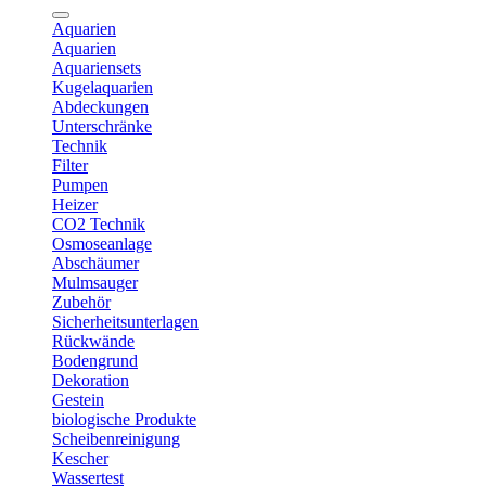
Aquarien
Aquarien
Aquariensets
Kugelaquarien
Abdeckungen
Unterschränke
Technik
Filter
Pumpen
Heizer
CO2 Technik
Osmoseanlage
Abschäumer
Mulmsauger
Zubehör
Sicherheitsunterlagen
Rückwände
Bodengrund
Dekoration
Gestein
biologische Produkte
Scheibenreinigung
Kescher
Wassertest