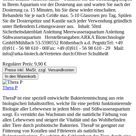
in Ihrem Aquarium vor der Dosierung aus und warten Sie nach der
Dosierung ca. 15 Minuten, bis Sie diese wieder einschalten.
Behandeln Sie je nach Größe max. 5-10 Glasrosen pro Tag. Spülen
Sie die Dosierspritze und Kanüle nach jeder Verwendung gründlich
unter fließendem Leitungswasser aus. Inhalt: 50ml
Sicherheitsdatenblatt Anleitung Meerwasseraquarium Anleitung
Süßwasseraquarium Herstellerangaben:ARKA Biotechnologie
GmbHMühllach 53-5590552 Röthenbach a.d. PegnitzTel: +49
(0)911 - 56 98 610 - 00Fax: +49 (0)911 - 56 98 610 - 29 Mail:
info@arka-biotech.deVertreten durch:Oliver Schultheiß
Regulärer Preis:
9,90 €
Preise inkl. MwSt. zzgl. Versandkosten
In den Warenkorb
Thera P
TheraP ist eine speziell entwickelte Bakterienmischung aus rein
biologischen Inhaltsstoffen, welche für eine perfekt funktionierende
Biologie aller Lebewesen in jedem Meer- und Süßwasseraquarium
sorgt. Es verstärkt das Wachstum und die natürliche Färbung von
allen Lebewesen und steigert die Vitalität und das Wohlbefinden
aller Tiere durch probiotische Bakterien. TheraP ist geeignet zur
Fütterung von Korallen und Filtrierern als natürliches