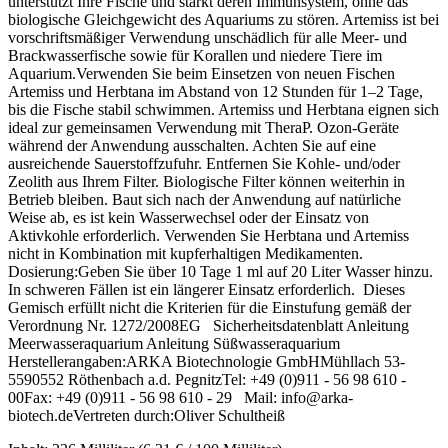
unterstützt Ihre Fische und stärkt deren Immunsystem, ohne das
biologische Gleichgewicht des Aquariums zu stören. Artemiss ist bei
vorschriftsmäßiger Verwendung unschädlich für alle Meer- und
Brackwasserfische sowie für Korallen und niedere Tiere im
Aquarium.Verwenden Sie beim Einsetzen von neuen Fischen
Artemiss und Herbtana im Abstand von 12 Stunden für 1–2 Tage,
bis die Fische stabil schwimmen. Artemiss und Herbtana eignen sich
ideal zur gemeinsamen Verwendung mit TheraP. Ozon-Geräte
während der Anwendung ausschalten. Achten Sie auf eine
ausreichende Sauerstoffzufuhr. Entfernen Sie Kohle- und/oder
Zeolith aus Ihrem Filter. Biologische Filter können weiterhin in
Betrieb bleiben. Baut sich nach der Anwendung auf natürliche
Weise ab, es ist kein Wasserwechsel oder der Einsatz von
Aktivkohle erforderlich. Verwenden Sie Herbtana und Artemiss
nicht in Kombination mit kupferhaltigen Medikamenten.
Dosierung:Geben Sie über 10 Tage 1 ml auf 20 Liter Wasser hinzu.
In schweren Fällen ist ein längerer Einsatz erforderlich. Dieses
Gemisch erfüllt nicht die Kriterien für die Einstufung gemäß der
Verordnung Nr. 1272/2008EG Sicherheitsdatenblatt Anleitung
Meerwasseraquarium Anleitung Süßwasseraquarium
Herstellerangaben:ARKA Biotechnologie GmbHMühllach 53-
5590552 Röthenbach a.d. PegnitzTel: +49 (0)911 - 56 98 610 -
00Fax: +49 (0)911 - 56 98 610 - 29 Mail: info@arka-
biotech.deVertreten durch:Oliver Schultheiß