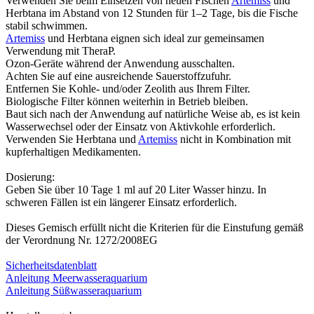
Verwenden Sie beim Einsetzen von neuen Fischen
Artemiss
und
Herbtana im Abstand von 12 Stunden für 1–2 Tage, bis die Fische
stabil schwimmen.
Artemiss
und Herbtana eignen sich ideal zur gemeinsamen
Verwendung mit TheraP.
Ozon-Geräte während der Anwendung ausschalten.
Achten Sie auf eine ausreichende Sauerstoffzufuhr.
Entfernen Sie Kohle- und/oder Zeolith aus Ihrem Filter.
Biologische Filter können weiterhin in Betrieb bleiben.
Baut sich nach der Anwendung auf natürliche Weise ab, es ist kein
Wasserwechsel oder der Einsatz von Aktivkohle erforderlich.
Verwenden Sie Herbtana und
Artemiss
nicht in Kombination mit
kupferhaltigen Medikamenten.
Dosierung:
Geben Sie über 10 Tage 1 ml auf 20 Liter Wasser hinzu. In
schweren Fällen ist ein längerer Einsatz erforderlich.
Dieses Gemisch erfüllt nicht die Kriterien für die Einstufung gemäß
der Verordnung Nr. 1272/2008EG
Sicherheitsdatenblatt
Anleitung Meerwasseraquarium
Anleitung Süßwasseraquarium