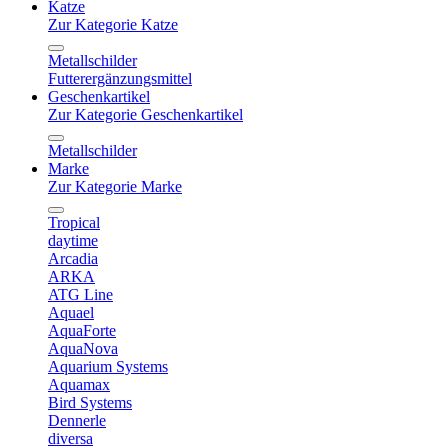
Katze
Zur Kategorie Katze
Metallschilder
Futterergänzungsmittel
Geschenkartikel
Zur Kategorie Geschenkartikel
Metallschilder
Marke
Zur Kategorie Marke
Tropical
daytime
Arcadia
ARKA
ATG Line
Aquael
AquaForte
AquaNova
Aquarium Systems
Aquamax
Bird Systems
Dennerle
diversa