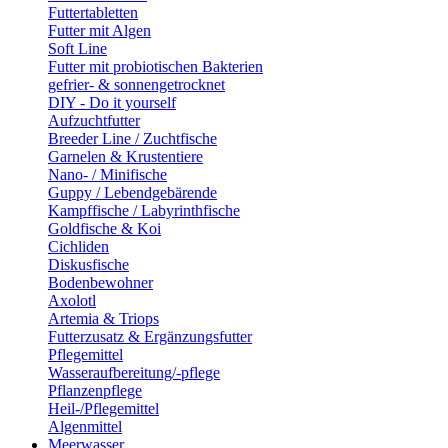
Futtertabletten
Futter mit Algen
Soft Line
Futter mit probiotischen Bakterien
gefrier- & sonnengetrocknet
DIY - Do it yourself
Aufzuchtfutter
Breeder Line / Zuchtfische
Garnelen & Krustentiere
Nano- / Minifische
Guppy / Lebendgebärende
Kampffische / Labyrinthfische
Goldfische & Koi
Cichliden
Diskusfische
Bodenbewohner
Axolotl
Artemia & Triops
Futterzusatz & Ergänzungsfutter
Pflegemittel
Wasseraufbereitung/-pflege
Pflanzenpflege
Heil-/Pflegemittel
Algenmittel
Meerwasser