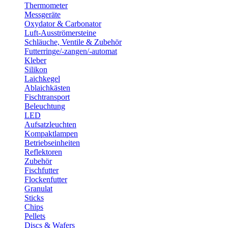
Thermometer
Messgeräte
Oxydator & Carbonator
Luft-Ausströmersteine
Schläuche, Ventile & Zubehör
Futterringe/-zangen/-automat
Kleber
Silikon
Laichkegel
Ablaichkästen
Fischtransport
Beleuchtung
LED
Aufsatzleuchten
Kompaktlampen
Betriebseinheiten
Reflektoren
Zubehör
Fischfutter
Flockenfutter
Granulat
Sticks
Chips
Pellets
Discs & Wafers