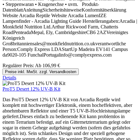
• Steppenwaran • Kragenechse • uvm. Produkt-
DatenblattAnleitungSicherheitshinweiseKonformitätserklärung
Website Arcadia Reptile Website Arcadia LumenIZE
Lampenfinder - Arcadia Lighting Guide Herstellerangaben:Arcadia |
Monkfield Nutrition Ltd.Arthur Rickwood Farm, Chatteris
RoadPenteadaMepal, Ely, CambridgeshireCB6 2AZVereinigtes
Königreich
Großbritanniensales@monkfieldnutrition.co.ukverantwortliche
Person:Comply Express LDAStartUp Madeira EV141 Campus
da9020-105 FunchalPortugalinfo@complyexpress.com
Regulärer Preis:
Ab
106,99 €
Preise inkl. MwSt. zzgl. Versandkosten
Details
ProT5 Desert 12% UV-B Kit
Das ProT5 Desert 12% UV-B Kit von Arcadia Reptile wird
komplett mit hochwertiger Elektronik, einem hocheffektiven, aber
abnehmbaren Reflektor und einer T5 UV-B-Hochleistungslampe
geliefert.Dieses einfach zu bedienende Kit kann problemlos in
einem Terrarium befestigt, auf ein Gitternetzterrarium gelegt oder
sogar in einem Gehege aufgehängt werden (sofern dies gefahrlos
möglich ist). Sein schlankes Design und der speziell gebogene
Reflektor sorgen dafür, dass Sie weniger Platz benötigen, aber so