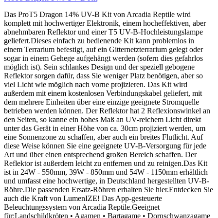
Das ProT5 Dragon 14% UV-B Kit von Arcadia Reptile wird
komplett mit hochwertiger Elektronik, einem hocheffektiven, aber
abnehmbaren Reflektor und einer T5 UV-B-Hochleistungslampe
geliefert.Dieses einfach zu bedienende Kit kann problemlos in
einem Terrarium befestigt, auf ein Gitternetzterrarium gelegt oder
sogar in einem Gehege aufgehängt werden (sofern dies gefahrlos
möglich ist). Sein schlankes Design und der speziell gebogene
Reflektor sorgen dafür, dass Sie weniger Platz benötigen, aber so
viel Licht wie möglich nach vorne projizieren. Das Kit wird
außerdem mit einem kostenlosen Verbindungskabel geliefert, mit
dem mehrere Einheiten über eine einzige geeignete Stromquelle
betrieben werden können. Der Reflektor hat 2 Reflexionswinkel an
den Seiten, so kanne ein hohes Maß an UV-reichem Licht direkt
unter das Gerät in einer Höhe von ca. 30cm projiziert werden, um
eine Sonnenzone zu schaffen, aber auch ein breites Flutlicht. Auf
diese Weise können Sie eine geeignete UV-B-Versorgung für jede
Art und über einen entsprechend großen Bereich schaffen. Der
Reflektor ist außerdem leicht zu entfernen und zu reinigen.Das Kit
ist in 24W - 550mm, 39W - 850mm und 54W - 1150mm erhältlich
und umfasst eine hochwertige, in Deutschland hergestellten UV-B-
Röhre.Die passenden Ersatz-Röhren erhalten Sie hier.Entdecken Sie
auch die Kraft von LumenIZE! Das App-gesteuerte
Beleuchtungssystem von Arcadia Reptile.Geeignet
für:Landschildkröten • Agamen • Bartagame • Dornschwanzagame