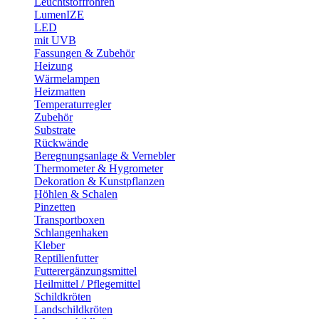
Leuchtstoffröhren
LumenIZE
LED
mit UVB
Fassungen & Zubehör
Heizung
Wärmelampen
Heizmatten
Temperaturregler
Zubehör
Substrate
Rückwände
Beregnungsanlage & Vernebler
Thermometer & Hygrometer
Dekoration & Kunstpflanzen
Höhlen & Schalen
Pinzetten
Transportboxen
Schlangenhaken
Kleber
Reptilienfutter
Futterergänzungsmittel
Heilmittel / Pflegemittel
Schildkröten
Landschildkröten