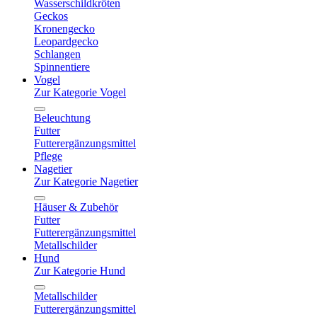
Wasserschildkröten
Geckos
Kronengecko
Leopardgecko
Schlangen
Spinnentiere
Vogel
Zur Kategorie Vogel
Beleuchtung
Futter
Futterergänzungsmittel
Pflege
Nagetier
Zur Kategorie Nagetier
Häuser & Zubehör
Futter
Futterergänzungsmittel
Metallschilder
Hund
Zur Kategorie Hund
Metallschilder
Futterergänzungsmittel