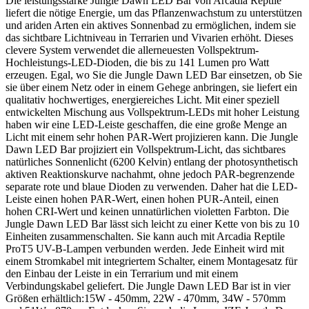
Die leistungsstarke Jungle Dawn LED Bar von Arcadia Reptile
liefert die nötige Energie, um das Pflanzenwachstum zu unterstützen
und ariden Arten ein aktives Sonnenbad zu ermöglichen, indem sie
das sichtbare Lichtniveau in Terrarien und Vivarien erhöht. Dieses
clevere System verwendet die allerneuesten Vollspektrum-
Hochleistungs-LED-Dioden, die bis zu 141 Lumen pro Watt
erzeugen. Egal, wo Sie die Jungle Dawn LED Bar einsetzen, ob Sie
sie über einem Netz oder in einem Gehege anbringen, sie liefert ein
qualitativ hochwertiges, energiereiches Licht. Mit einer speziell
entwickelten Mischung aus Vollspektrum-LEDs mit hoher Leistung
haben wir eine LED-Leiste geschaffen, die eine große Menge an
Licht mit einem sehr hohen PAR-Wert projizieren kann. Die Jungle
Dawn LED Bar projiziert ein Vollspektrum-Licht, das sichtbares
natürliches Sonnenlicht (6200 Kelvin) entlang der photosynthetisch
aktiven Reaktionskurve nachahmt, ohne jedoch PAR-begrenzende
separate rote und blaue Dioden zu verwenden. Daher hat die LED-
Leiste einen hohen PAR-Wert, einen hohen PUR-Anteil, einen
hohen CRI-Wert und keinen unnatürlichen violetten Farbton. Die
Jungle Dawn LED Bar lässt sich leicht zu einer Kette von bis zu 10
Einheiten zusammenschalten. Sie kann auch mit Arcadia Reptile
ProT5 UV-B-Lampen verbunden werden. Jede Einheit wird mit
einem Stromkabel mit integriertem Schalter, einem Montagesatz für
den Einbau der Leiste in ein Terrarium und mit einem
Verbindungskabel geliefert. Die Jungle Dawn LED Bar ist in vier
Größen erhältlich:15W - 450mm, 22W - 470mm, 34W - 570mm