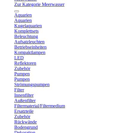
Zur Kategorie Meerwasser
Aquarien
Aquarien
Kugelaquarien
Komplettsets
Beleuchtung
Aufsatzleuchten
Betriebseinheiten
Kompaktlampen
LED
Reflektoren
Zubehör
Pumpen
Pumpen
Strömungspumpen
Filter
Innenfilter
Außenfilter
Filtermaterial/Filtermedium
Ersatzteile
Zubehör
Rückwände
Bodengrund
Dekoration