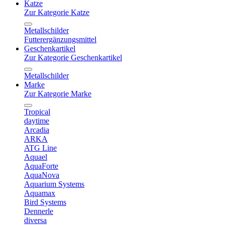
Katze
Zur Kategorie Katze
Metallschilder
Futterergänzungsmittel
Geschenkartikel
Zur Kategorie Geschenkartikel
Metallschilder
Marke
Zur Kategorie Marke
Tropical
daytime
Arcadia
ARKA
ATG Line
Aquael
AquaForte
AquaNova
Aquarium Systems
Aquamax
Bird Systems
Dennerle
diversa