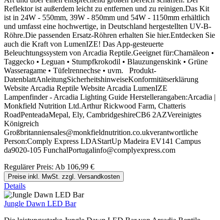
Reflektor ist außerdem leicht zu entfernen und zu reinigen.Das Kit
ist in 24W - 550mm, 39W - 850mm und 54W - 1150mm erhältlich
und umfasst eine hochwertige, in Deutschland hergestellten UV-B-
Röhre.Die passenden Ersatz-Röhren erhalten Sie hier.Entdecken Sie
auch die Kraft von LumenIZE! Das App-gesteuerte
Beleuchtungssystem von Arcadia Reptile.Geeignet für:Chamäleon •
Taggecko • Leguan • Stumpfkrokodil • Blauzungenskink • Grüne
Wasseragame • Tüfelrennechse • uvm. Produkt-
DatenblattAnleitungSicherheitshinweiseKonformitätserklärung
Website Arcadia Reptile Website Arcadia LumenIZE
Lampenfinder - Arcadia Lighting Guide Herstellerangaben:Arcadia |
Monkfield Nutrition Ltd.Arthur Rickwood Farm, Chatteris
RoadPenteadaMepal, Ely, CambridgeshireCB6 2AZVereinigtes
Königreich
Großbritanniensales@monkfieldnutrition.co.ukverantwortliche
Person:Comply Express LDAStartUp Madeira EV141 Campus
da9020-105 FunchalPortugalinfo@complyexpress.com
Regulärer Preis:
Ab
106,99 €
Preise inkl. MwSt. zzgl. Versandkosten
Details
Jungle Dawn LED Bar