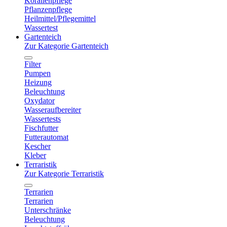
Korallenpflege
Pflanzenpflege
Heilmittel/Pflegemittel
Wassertest
Gartenteich
Zur Kategorie Gartenteich
Filter
Pumpen
Heizung
Beleuchtung
Oxydator
Wasseraufbereiter
Wassertests
Fischfutter
Futterautomat
Kescher
Kleber
Terraristik
Zur Kategorie Terraristik
Terrarien
Terrarien
Unterschränke
Beleuchtung