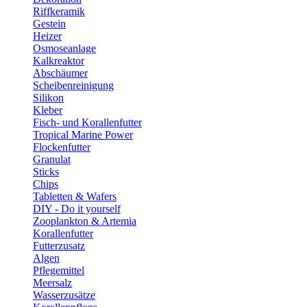
Riffkeramik
Gestein
Heizer
Osmoseanlage
Kalkreaktor
Abschäumer
Scheibenreinigung
Silikon
Kleber
Fisch- und Korallenfutter
Tropical Marine Power
Flockenfutter
Granulat
Sticks
Chips
Tabletten & Wafers
DIY - Do it yourself
Zooplankton & Artemia
Korallenfutter
Futterzusatz
Algen
Pflegemittel
Meersalz
Wasserzusätze