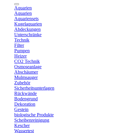
Aquarien
Aquarien
Aquariensets
Kugelaquarien
Abdeckungen
Unterschränke
Technik
Filter
Pumpen
Heizer
CO2 Technik
Osmoseanlage
Abschäumer
Mulmsauger
Zubehör
Sicherheitsunterlagen
Rückwände
Bodengrund
Dekoration
Gestein
biologische Produkte
Scheibenreinigung
Kescher
Wassertest