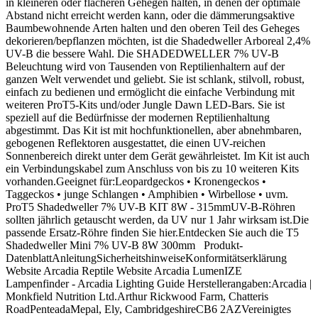
in kleineren oder flacheren Gehegen halten, in denen der optimale
Abstand nicht erreicht werden kann, oder die dämmerungsaktive
Baumbewohnende Arten halten und den oberen Teil des Geheges
dekorieren/bepflanzen möchten, ist die Shadedweller Arboreal 2,4%
UV-B die bessere Wahl. Die SHADEDWELLER 7% UV-B
Beleuchtung wird von Tausenden von Reptilienhaltern auf der
ganzen Welt verwendet und geliebt. Sie ist schlank, stilvoll, robust,
einfach zu bedienen und ermöglicht die einfache Verbindung mit
weiteren ProT5-Kits und/oder Jungle Dawn LED-Bars. Sie ist
speziell auf die Bedürfnisse der modernen Reptilienhaltung
abgestimmt. Das Kit ist mit hochfunktionellen, aber abnehmbaren,
gebogenen Reflektoren ausgestattet, die einen UV-reichen
Sonnenbereich direkt unter dem Gerät gewährleistet. Im Kit ist auch
ein Verbindungskabel zum Anschluss von bis zu 10 weiteren Kits
vorhanden.Geeignet für:Leopardgeckos • Kronengeckos •
Taggeckos • junge Schlangen • Amphibien • Wirbellose • uvm.
ProT5 Shadedweller 7% UV-B KIT 8W - 315mmUV-B-Röhren
sollten jährlich getauscht werden, da UV nur 1 Jahr wirksam ist.Die
passende Ersatz-Röhre finden Sie hier.Entdecken Sie auch die T5
Shadedweller Mini 7% UV-B 8W 300mm Produkt-
DatenblattAnleitungSicherheitshinweiseKonformitätserklärung
Website Arcadia Reptile Website Arcadia LumenIZE
Lampenfinder - Arcadia Lighting Guide Herstellerangaben:Arcadia |
Monkfield Nutrition Ltd.Arthur Rickwood Farm, Chatteris
RoadPenteadaMepal, Ely, CambridgeshireCB6 2AZVereinigtes