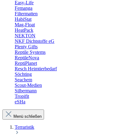
Easy-Life
Femanga
Filtermatten
HabiStat
Mag-Float
HeatPack
NEKTON
NKF Dichtstoffe eG
Plenty Gifts
Reptile Systems
ReptileNova
ReptiPlanet
Resch Heimtierbedarf
Söchting
Seachem
Scout-Medien
Silbermann
Tropifit
eSHa
Menü schließen
Terraristik