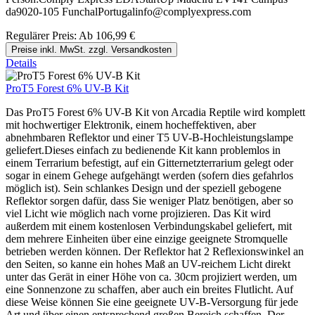
da9020-105 FunchalPortugalinfo@complyexpress.com
Regulärer Preis:
Ab
106,99 €
Preise inkl. MwSt. zzgl. Versandkosten
Details
ProT5 Forest 6% UV-B Kit
Das ProT5 Forest 6% UV-B Kit von Arcadia Reptile wird komplett
mit hochwertiger Elektronik, einem hocheffektiven, aber
abnehmbaren Reflektor und einer T5 UV-B-Hochleistungslampe
geliefert.Dieses einfach zu bedienende Kit kann problemlos in
einem Terrarium befestigt, auf ein Gitternetzterrarium gelegt oder
sogar in einem Gehege aufgehängt werden (sofern dies gefahrlos
möglich ist). Sein schlankes Design und der speziell gebogene
Reflektor sorgen dafür, dass Sie weniger Platz benötigen, aber so
viel Licht wie möglich nach vorne projizieren. Das Kit wird
außerdem mit einem kostenlosen Verbindungskabel geliefert, mit
dem mehrere Einheiten über eine einzige geeignete Stromquelle
betrieben werden können. Der Reflektor hat 2 Reflexionswinkel an
den Seiten, so kanne ein hohes Maß an UV-reichem Licht direkt
unter das Gerät in einer Höhe von ca. 30cm projiziert werden, um
eine Sonnenzone zu schaffen, aber auch ein breites Flutlicht. Auf
diese Weise können Sie eine geeignete UV-B-Versorgung für jede
Art und über einen entsprechend großen Bereich schaffen. Der