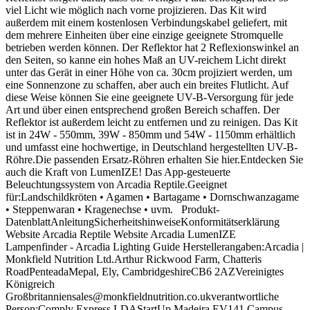
viel Licht wie möglich nach vorne projizieren. Das Kit wird
außerdem mit einem kostenlosen Verbindungskabel geliefert, mit
dem mehrere Einheiten über eine einzige geeignete Stromquelle
betrieben werden können. Der Reflektor hat 2 Reflexionswinkel an
den Seiten, so kanne ein hohes Maß an UV-reichem Licht direkt
unter das Gerät in einer Höhe von ca. 30cm projiziert werden, um
eine Sonnenzone zu schaffen, aber auch ein breites Flutlicht. Auf
diese Weise können Sie eine geeignete UV-B-Versorgung für jede
Art und über einen entsprechend großen Bereich schaffen. Der
Reflektor ist außerdem leicht zu entfernen und zu reinigen. Das Kit
ist in 24W - 550mm, 39W - 850mm und 54W - 1150mm erhältlich
und umfasst eine hochwertige, in Deutschland hergestellten UV-B-
Röhre.Die passenden Ersatz-Röhren erhalten Sie hier.Entdecken Sie
auch die Kraft von LumenIZE! Das App-gesteuerte
Beleuchtungssystem von Arcadia Reptile.Geeignet
für:Landschildkröten • Agamen • Bartagame • Dornschwanzagame
• Steppenwaran • Kragenechse • uvm. Produkt-
DatenblattAnleitungSicherheitshinweiseKonformitätserklärung
Website Arcadia Reptile Website Arcadia LumenIZE
Lampenfinder - Arcadia Lighting Guide Herstellerangaben:Arcadia |
Monkfield Nutrition Ltd.Arthur Rickwood Farm, Chatteris
RoadPenteadaMepal, Ely, CambridgeshireCB6 2AZVereinigtes
Königreich
Großbritanniensales@monkfieldnutrition.co.ukverantwortliche
Person:Comply Express LDAStartUp Madeira EV141 Campus