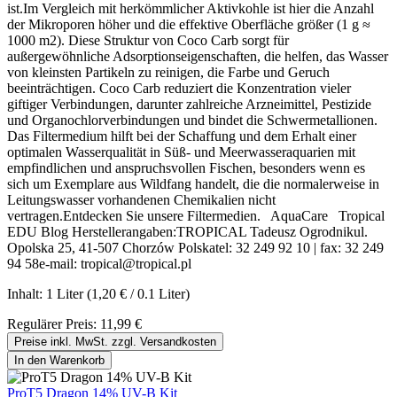
ist.Im Vergleich mit herkömmlicher Aktivkohle ist hier die Anzahl
der Mikroporen höher und die effektive Oberfläche größer (1 g ≈
1000 m2). Diese Struktur von Coco Carb sorgt für
außergewöhnliche Adsorptionseigenschaften, die helfen, das Wasser
von kleinsten Partikeln zu reinigen, die Farbe und Geruch
beeinträchtigen. Coco Carb reduziert die Konzentration vieler
giftiger Verbindungen, darunter zahlreiche Arzneimittel, Pestizide
und Organochlorverbindungen und bindet die Schwermetallionen.
Das Filtermedium hilft bei der Schaffung und dem Erhalt einer
optimalen Wasserqualität in Süß- und Meerwasseraquarien mit
empfindlichen und anspruchsvollen Fischen, besonders wenn es
sich um Exemplare aus Wildfang handelt, die die normalerweise in
Leitungswasser vorhandenen Chemikalien nicht
vertragen.Entdecken Sie unsere Filtermedien. AquaCare Tropical
EDU Blog Herstellerangaben:TROPICAL Tadeusz Ogrodnikul.
Opolska 25, 41-507 Chorzów Polskatel: 32 249 92 10 | fax: 32 249
94 58e-mail: tropical@tropical.pl
Inhalt:
1 Liter
(1,20 € / 0.1 Liter)
Regulärer Preis:
11,99 €
Preise inkl. MwSt. zzgl. Versandkosten
In den Warenkorb
ProT5 Dragon 14% UV-B Kit