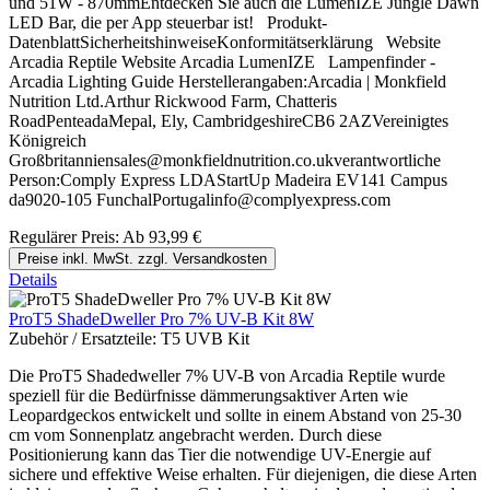
und 51W - 870mmEntdecken Sie auch die LumenIZE Jungle Dawn
LED Bar, die per App steuerbar ist! Produkt-
DatenblattSicherheitshinweiseKonformitätserklärung Website
Arcadia Reptile Website Arcadia LumenIZE Lampenfinder -
Arcadia Lighting Guide Herstellerangaben:Arcadia | Monkfield
Nutrition Ltd.Arthur Rickwood Farm, Chatteris
RoadPenteadaMepal, Ely, CambridgeshireCB6 2AZVereinigtes
Königreich
Großbritanniensales@monkfieldnutrition.co.ukverantwortliche
Person:Comply Express LDAStartUp Madeira EV141 Campus
da9020-105 FunchalPortugalinfo@complyexpress.com
Regulärer Preis:
Ab
93,99 €
Preise inkl. MwSt. zzgl. Versandkosten
Details
ProT5 ShadeDweller Pro 7% UV-B Kit 8W
Zubehör / Ersatzteile:
T5 UVB Kit
Die ProT5 Shadedweller 7% UV-B von Arcadia Reptile wurde
speziell für die Bedürfnisse dämmerungsaktiver Arten wie
Leopardgeckos entwickelt und sollte in einem Abstand von 25-30
cm vom Sonnenplatz angebracht werden. Durch diese
Positionierung kann das Tier die notwendige UV-Energie auf
sichere und effektive Weise erhalten. Für diejenigen, die diese Arten