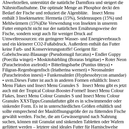
Abwehrzellen, unterstützt die natürliche Darmflora und steigert die
Nährstoffaufnahme. Die optimale Menge an Phosphor deckt den
Bedarf der Fische und reduziert die Algenblüte. Insect Menu
enthält 3 Insektenarten: Hermetia (15%), Seidenraupen (15%) und
Mehlwürmern (15%)Die Verwendung von Insekten in unserem
Futter entspricht nicht nur der natürlichen Ernährungsweise der
Fische, sondern sorgt auch für weniger Druck auf
Umweltressourcen: ein geringerer Wasser- und Energieverbrauch
und ein kleinerer CO2-Fußabdruck. Außerdem enthält das Futter
keine Farb- und Konservierungsstoffe! Geeigent für:
Gabelschwanz-Blauauge (Pseudomugil furcatus) • Endler Guppy
(Poecilia wingei) • Moskitobärbling (Boraras brigittae) • Roter Neon
(Paracheirodon axelrodi) • Bitterlingsbarbe (Puntius titteya) •
Filigran-Regenbogenfisch (Iriatherina werneri) • Neonsalmler
(Paracheirodon innesi) • Funkensalmler (Hyphessobrycon amandae)
• uvm.Dieses Futter ist auch in anderen Formen erhältlich: Insect
Menu Flakes und Insect Menu Granules S Insect Menu gibt es jetzt
auch mit der Tropical Colour-Booster-Formel! Insect Menu Colour
Flakes, Insect Menu Colour Granules S und Insect Menu Colour
Granules XXSTipps:Granulatfutter gibt es in schwimmender oder
sinkender Form. Es ist in unterschiedlichen Größen erhältlich und
sollte entsprechend der Maulöffnungsgröße der zu fütternden Fische
gewählt werden. Fische, die am Gewässergrund nach Nahrung
suchen, können mit Granulat und sinkenden Tabletten oder Wafern
gefüttert werden – letztere sind ideales Futter für Harnischwelse