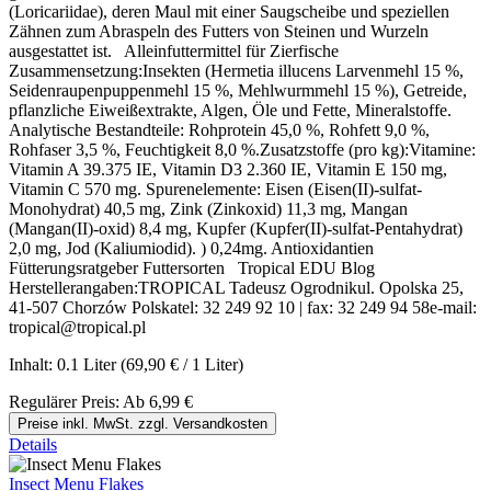
(Loricariidae), deren Maul mit einer Saugscheibe und speziellen
Zähnen zum Abraspeln des Futters von Steinen und Wurzeln
ausgestattet ist. Alleinfuttermittel für Zierfische
Zusammensetzung:Insekten (Hermetia illucens Larvenmehl 15 %,
Seidenraupenpuppenmehl 15 %, Mehlwurmmehl 15 %), Getreide,
pflanzliche Eiweißextrakte, Algen, Öle und Fette, Mineralstoffe.
Analytische Bestandteile: Rohprotein 45,0 %, Rohfett 9,0 %,
Rohfaser 3,5 %, Feuchtigkeit 8,0 %.Zusatzstoffe (pro kg):Vitamine:
Vitamin A 39.375 IE, Vitamin D3 2.360 IE, Vitamin E 150 mg,
Vitamin C 570 mg. Spurenelemente: Eisen (Eisen(II)-sulfat-
Monohydrat) 40,5 mg, Zink (Zinkoxid) 11,3 mg, Mangan
(Mangan(II)-oxid) 8,4 mg, Kupfer (Kupfer(II)-sulfat-Pentahydrat)
2,0 mg, Jod (Kaliumiodid). ) 0,24mg. Antioxidantien
Fütterungsratgeber Futtersorten Tropical EDU Blog
Herstellerangaben:TROPICAL Tadeusz Ogrodnikul. Opolska 25,
41-507 Chorzów Polskatel: 32 249 92 10 | fax: 32 249 94 58e-mail:
tropical@tropical.pl
Inhalt:
0.1 Liter
(69,90 € / 1 Liter)
Regulärer Preis:
Ab
6,99 €
Preise inkl. MwSt. zzgl. Versandkosten
Details
Insect Menu Flakes