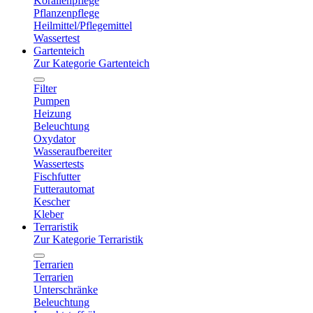
Korallenpflege
Pflanzenpflege
Heilmittel/Pflegemittel
Wassertest
Gartenteich
Zur Kategorie Gartenteich
Filter
Pumpen
Heizung
Beleuchtung
Oxydator
Wasseraufbereiter
Wassertests
Fischfutter
Futterautomat
Kescher
Kleber
Terraristik
Zur Kategorie Terraristik
Terrarien
Terrarien
Unterschränke
Beleuchtung