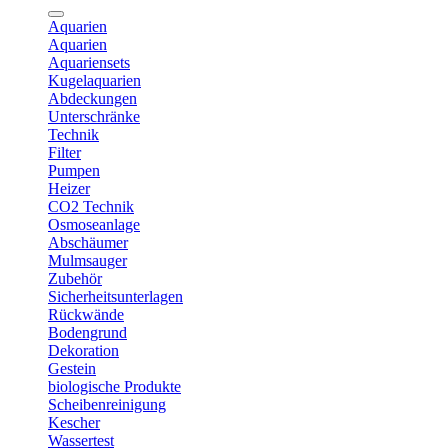
Aquarien
Aquarien
Aquariensets
Kugelaquarien
Abdeckungen
Unterschränke
Technik
Filter
Pumpen
Heizer
CO2 Technik
Osmoseanlage
Abschäumer
Mulmsauger
Zubehör
Sicherheitsunterlagen
Rückwände
Bodengrund
Dekoration
Gestein
biologische Produkte
Scheibenreinigung
Kescher
Wassertest