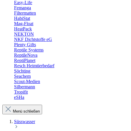
Easy-Life
Femanga
Filtermatten
HabiStat
Mag-Float
HeatPack
NEKTON
NKF Dichtstoffe eG
Plenty Gifts
Reptile Systems
ReptileNova
ReptiPlanet
Resch Heimtierbedarf
Söchting
Seachem
Scout-Medien
Silbermann
Tropifit
eSHa
Menü schließen
Süsswasser