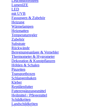
Leuchtstoffröhren
LumenIZE
LED
mit UVB
Fassungen & Zubehör
Heizung
Wärmelampen
Heizmatten
Temperaturregler
Zubehör
Substrate
Rückwände
Beregnungsanlage & Vernebler
Thermometer & Hygrometer
Dekoration & Kunstpflanzen
Höhlen & Schalen
Pinzetten
Transportboxen
Schlangenhaken
Kleber
Reptilienfutter
Futterergänzungsmittel
Heilmittel / Pflegemittel
Schildkröten
Landschildkröten