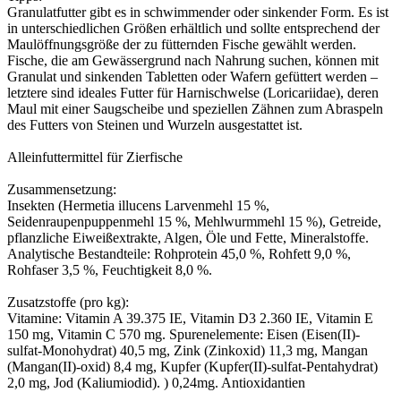
Granulatfutter gibt es in schwimmender oder sinkender Form. Es ist
in unterschiedlichen Größen erhältlich und sollte entsprechend der
Maulöffnungsgröße der zu fütternden Fische gewählt werden.
Fische, die am Gewässergrund nach Nahrung suchen, können mit
Granulat und sinkenden Tabletten oder Wafern gefüttert werden –
letztere sind ideales Futter für Harnischwelse (Loricariidae), deren
Maul mit einer Saugscheibe und speziellen Zähnen zum Abraspeln
des Futters von Steinen und Wurzeln ausgestattet ist.
Alleinfuttermittel für Zierfische
Zusammensetzung:
Insekten (Hermetia illucens Larvenmehl 15 %,
Seidenraupenpuppenmehl 15 %, Mehlwurmmehl 15 %), Getreide,
pflanzliche Eiweißextrakte, Algen, Öle und Fette, Mineralstoffe.
Analytische Bestandteile: Rohprotein 45,0 %, Rohfett 9,0 %,
Rohfaser 3,5 %, Feuchtigkeit 8,0 %.
Zusatzstoffe (pro kg):
Vitamine: Vitamin A 39.375 IE, Vitamin D3 2.360 IE, Vitamin E
150 mg, Vitamin C 570 mg. Spurenelemente: Eisen (Eisen(II)-
sulfat-Monohydrat) 40,5 mg, Zink (Zinkoxid) 11,3 mg, Mangan
(Mangan(II)-oxid) 8,4 mg, Kupfer (Kupfer(II)-sulfat-Pentahydrat)
2,0 mg, Jod (Kaliumiodid). ) 0,24mg. Antioxidantien