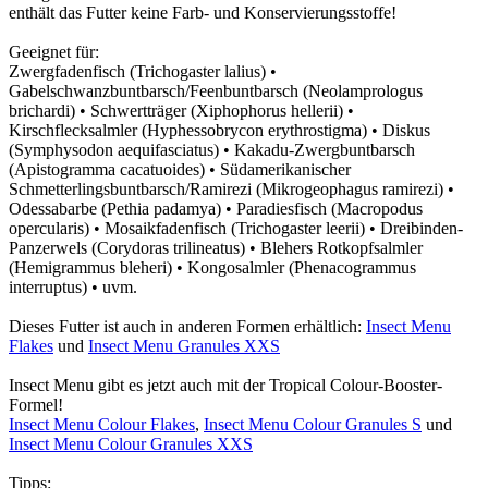
enthält das Futter keine Farb- und Konservierungsstoffe!
Geeignet für:
Zwergfadenfisch (Trichogaster lalius) •
Gabelschwanzbuntbarsch/Feenbuntbarsch (Neolamprologus
brichardi) • Schwertträger (Xiphophorus hellerii) •
Kirschflecksalmler (Hyphessobrycon erythrostigma) • Diskus
(Symphysodon aequifasciatus) • Kakadu-Zwergbuntbarsch
(Apistogramma cacatuoides) • Südamerikanischer
Schmetterlingsbuntbarsch/Ramirezi (Mikrogeophagus ramirezi) •
Odessabarbe (Pethia padamya) • Paradiesfisch (Macropodus
opercularis) • Mosaikfadenfisch (Trichogaster leerii) • Dreibinden-
Panzerwels (Corydoras trilineatus) • Blehers Rotkopfsalmler
(Hemigrammus bleheri) • Kongosalmler (Phenacogrammus
interruptus) • uvm.
Dieses Futter ist auch in anderen Formen erhältlich:
Insect Menu
Flakes
und
Insect Menu Granules XXS
Insect Menu gibt es jetzt auch mit der Tropical Colour-Booster-
Formel!
Insect Menu Colour Flakes
,
Insect Menu Colour Granules S
und
Insect Menu Colour Granules XXS
Tipps: