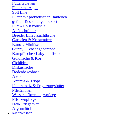
Futtertabletten
Futter mit Algen
Soft Line
Futter mit probiotischen Bakterien
gefrier- & sonnengetrocknet
DIY - Do it yourself
Aufzuchtfutter
Breeder Line / Zuchtfische
Garnelen & Krustentiere
Nano- / Minifische
Guppy / Lebendgebärende
Kampffische / Labyrinthfische
Goldfische & Koi
Cichliden
Diskusfische
Bodenbewohner
Axolotl
Artemia & Triops
Futterzusatz & Ergänzungsfutter
Pflegemittel
Wasseraufbereitung/-pflege
Pflanzenpflege
Heil-/Pflegemittel
Algenmittel
Meerwasser