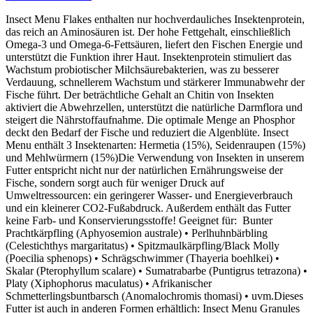
Insect Menu Flakes enthalten nur hochverdauliches Insektenprotein,
das reich an Aminosäuren ist. Der hohe Fettgehalt, einschließlich
Omega-3 und Omega-6-Fettsäuren, liefert den Fischen Energie und
unterstützt die Funktion ihrer Haut. Insektenprotein stimuliert das
Wachstum probiotischer Milchsäurebakterien, was zu besserer
Verdauung, schnellerem Wachstum und stärkerer Immunabwehr der
Fische führt. Der beträchtliche Gehalt an Chitin von Insekten
aktiviert die Abwehrzellen, unterstützt die natürliche Darmflora und
steigert die Nährstoffaufnahme. Die optimale Menge an Phosphor
deckt den Bedarf der Fische und reduziert die Algenblüte. Insect
Menu enthält 3 Insektenarten: Hermetia (15%), Seidenraupen (15%)
und Mehlwürmern (15%)Die Verwendung von Insekten in unserem
Futter entspricht nicht nur der natürlichen Ernährungsweise der
Fische, sondern sorgt auch für weniger Druck auf
Umweltressourcen: ein geringerer Wasser- und Energieverbrauch
und ein kleinerer CO2-Fußabdruck. Außerdem enthält das Futter
keine Farb- und Konservierungsstoffe! Geeignet für: Bunter
Prachtkärpfling (Aphyosemion australe) • Perlhuhnbärbling
(Celestichthys margaritatus) • Spitzmaulkärpfling/Black Molly
(Poecilia sphenops) • Schrägschwimmer (Thayeria boehlkei) •
Skalar (Pterophyllum scalare) • Sumatrabarbe (Puntigrus tetrazona) •
Platy (Xiphophorus maculatus) • Afrikanischer
Schmetterlingsbuntbarsch (Anomalochromis thomasi) • uvm.Dieses
Futter ist auch in anderen Formen erhältlich: Insect Menu Granules