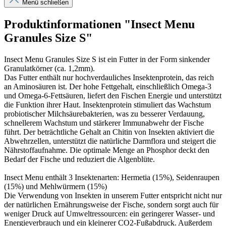
Menü schließen
Produktinformationen "Insect Menu
Granules Size S"
Insect Menu Granules Size S ist ein Futter in der Form sinkender
Granulatkörner (ca. 1,2mm).
Das Futter enthält nur hochverdauliches Insektenprotein, das reich
an Aminosäuren ist. Der hohe Fettgehalt, einschließlich Omega-3
und Omega-6-Fettsäuren, liefert den Fischen Energie und unterstützt
die Funktion ihrer Haut. Insektenprotein stimuliert das Wachstum
probiotischer Milchsäurebakterien, was zu besserer Verdauung,
schnellerem Wachstum und stärkerer Immunabwehr der Fische
führt. Der beträchtliche Gehalt an Chitin von Insekten aktiviert die
Abwehrzellen, unterstützt die natürliche Darmflora und steigert die
Nährstoffaufnahme. Die optimale Menge an Phosphor deckt den
Bedarf der Fische und reduziert die Algenblüte.
Insect Menu enthält 3 Insektenarten: Hermetia (15%), Seidenraupen
(15%) und Mehlwürmern (15%)
Die Verwendung von Insekten in unserem Futter entspricht nicht nur
der natürlichen Ernährungsweise der Fische, sondern sorgt auch für
weniger Druck auf Umweltressourcen: ein geringerer Wasser- und
Energieverbrauch und ein kleinerer CO2-Fußabdruck. Außerdem