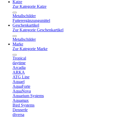
Katze
Zur Kategorie Katze
Metallschilder
Futterergänzungsmittel
Geschenkartikel
Zur Kategorie Geschenkartikel
Metallschilder
Marke
Zur Kategorie Marke
Tropical
daytime
Arcadia
ARKA
ATG Line
Aquael
AquaForte
AquaNova
Aquarium Systems
Aquamax
Bird Systems
Dennerle
diversa