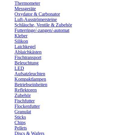
Thermometer
Messgeräte
Oxydator & Carbonator
Luft-Ausströmersteine
Schläuche, Ventile & Zubehör
Futterringe/-zangen/-automat
Kleber
Silikon
Laichkegel
Ablaichkästen
Fischtransport
Beleuchtung
LED
Aufsatzleuchten
Kompaktlampen
Betriebseinheiten
Reflektoren
Zubehör
Fischfutter
Flockenfutter
Granulat
Sticks
Chips
Pellets
Discs & Wafers