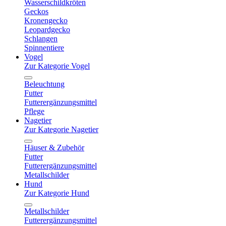
Wasserschildkröten
Geckos
Kronengecko
Leopardgecko
Schlangen
Spinnentiere
Vogel
Zur Kategorie Vogel
Beleuchtung
Futter
Futterergänzungsmittel
Pflege
Nagetier
Zur Kategorie Nagetier
Häuser & Zubehör
Futter
Futterergänzungsmittel
Metallschilder
Hund
Zur Kategorie Hund
Metallschilder
Futterergänzungsmittel