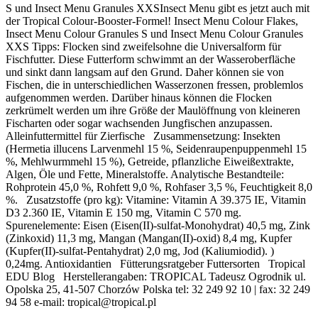
S und Insect Menu Granules XXSInsect Menu gibt es jetzt auch mit
der Tropical Colour-Booster-Formel! Insect Menu Colour Flakes,
Insect Menu Colour Granules S und Insect Menu Colour Granules
XXS Tipps: Flocken sind zweifelsohne die Universalform für
Fischfutter. Diese Futterform schwimmt an der Wasseroberfläche
und sinkt dann langsam auf den Grund. Daher können sie von
Fischen, die in unterschiedlichen Wasserzonen fressen, problemlos
aufgenommen werden. Darüber hinaus können die Flocken
zerkrümelt werden um ihre Größe der Maulöffnung von kleineren
Fischarten oder sogar wachsenden Jungfischen anzupassen.
Alleinfuttermittel für Zierfische Zusammensetzung: Insekten
(Hermetia illucens Larvenmehl 15 %, Seidenraupenpuppenmehl 15
%, Mehlwurmmehl 15 %), Getreide, pflanzliche Eiweißextrakte,
Algen, Öle und Fette, Mineralstoffe. Analytische Bestandteile:
Rohprotein 45,0 %, Rohfett 9,0 %, Rohfaser 3,5 %, Feuchtigkeit 8,0
%. Zusatzstoffe (pro kg): Vitamine: Vitamin A 39.375 IE, Vitamin
D3 2.360 IE, Vitamin E 150 mg, Vitamin C 570 mg.
Spurenelemente: Eisen (Eisen(II)-sulfat-Monohydrat) 40,5 mg, Zink
(Zinkoxid) 11,3 mg, Mangan (Mangan(II)-oxid) 8,4 mg, Kupfer
(Kupfer(II)-sulfat-Pentahydrat) 2,0 mg, Jod (Kaliumiodid). )
0,24mg. Antioxidantien Fütterungsratgeber Futtersorten Tropical
EDU Blog Herstellerangaben: TROPICAL Tadeusz Ogrodnik ul.
Opolska 25, 41-507 Chorzów Polska tel: 32 249 92 10 | fax: 32 249
94 58 e-mail: tropical@tropical.pl