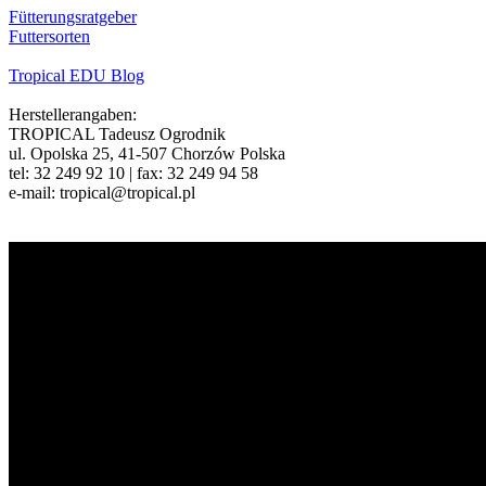
Fütterungsratgeber
Futtersorten
Tropical EDU Blog
Herstellerangaben:
TROPICAL Tadeusz Ogrodnik
ul. Opolska 25, 41-507 Chorzów Polska
tel: 32 249 92 10 | fax: 32 249 94 58
e-mail: tropical@tropical.pl