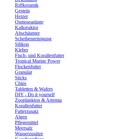
Riffkeramik
Gestein
Heizer
Osmoseanlage
Kalkreaktor
Abschäumer
Scheibenreinigung
Silikon
Kleber
Fisch- und Korallenfutter
Tropical Marine Power
Flockenfutter
Granulat
Sticks
Chips
Tabletten & Wafers
DIY - Do it yourself
Zooplankton & Artemia
Korallenfutter
Futterzusatz
Algen
Pflegemittel
Meersalz
Wasserzusätze