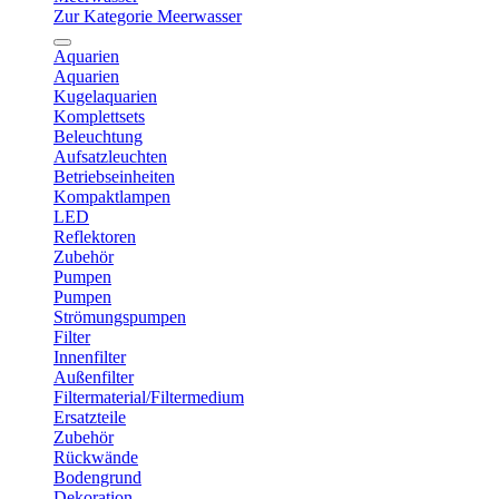
Zur Kategorie Meerwasser
Aquarien
Aquarien
Kugelaquarien
Komplettsets
Beleuchtung
Aufsatzleuchten
Betriebseinheiten
Kompaktlampen
LED
Reflektoren
Zubehör
Pumpen
Pumpen
Strömungspumpen
Filter
Innenfilter
Außenfilter
Filtermaterial/Filtermedium
Ersatzteile
Zubehör
Rückwände
Bodengrund
Dekoration