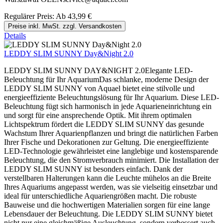
Regulärer Preis:
Ab
43,99 €
Preise inkl. MwSt. zzgl. Versandkosten
Details
LEDDY SLIM SUNNY Day&Night 2.0
LEDDY SLIM SUNNY DAY&NIGHT 2.0Elegante LED-
Beleuchtung für Ihr AquariumDas schlanke, moderne Design der
LEDDY SLIM SUNNY von Aquael bietet eine stilvolle und
energieeffiziente Beleuchtungslösung für Ihr Aquarium. Diese LED-
Beleuchtung fügt sich harmonisch in jede Aquarieneinrichtung ein
und sorgt für eine ansprechende Optik. Mit ihrem optimalen
Lichtspektrum fördert die LEDDY SLIM SUNNY das gesunde
Wachstum Ihrer Aquarienpflanzen und bringt die natürlichen Farben
Ihrer Fische und Dekorationen zur Geltung. Die energieeffiziente
LED-Technologie gewährleistet eine langlebige und kostensparende
Beleuchtung, die den Stromverbrauch minimiert. Die Installation der
LEDDY SLIM SUNNY ist besonders einfach. Dank der
verstellbaren Halterungen kann die Leuchte mühelos an die Breite
Ihres Aquariums angepasst werden, was sie vielseitig einsetzbar und
ideal für unterschiedliche Aquariengrößen macht. Die robuste
Bauweise und die hochwertigen Materialien sorgen für eine lange
Lebensdauer der Beleuchtung. Die LEDDY SLIM SUNNY bietet
nicht nur eine gleichmäßige Ausleuchtung, sondern verbessert auch