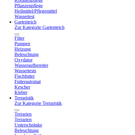
Korallenpflege
Pflanzenpflege
Heilmittel/Pflegemittel
Wassertest
Gartenteich
Zur Kategorie Gartenteich
Filter
Pumpen
Heizung
Beleuchtung
Oxydator
Wasseraufbereiter
Wassertests
Fischfutter
Futterautomat
Kescher
Kleber
Terraristik
Zur Kategorie Terraristik
Terrarien
Terrarien
Unterschränke
Beleuchtung