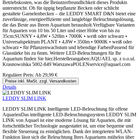
Betriebskosten, was die Benutzerfreundlichkeit dieses Produkts
unterstreicht. Ob für üppig bepflanzte Becken oder schlicht
gestaltete Garnelenbecken – die LEDDY SMART D&N bietet eine
zuverlässige, energieeffiziente und langlebige Beleuchtungslösung,
die das Beste aus Ihrem Aquarium herausholt.Verfügbare Varianten
für Aquarien von 10 bis 50 Liter und einer Höhe von bis zu
35cm:SUNNY • 4,8W • 520lm • 7000K • weiß oder schwarz •
Universalspektrum PLANT • 4,8W • 350lm • 9000K • weiß oder
schwarz • für Pflanzenwachstum und lebendige FarbenPassend für
Glasstärke bis zu 6mm. Weitere LED-Beleuchtungen für Ihr
Aquarium finden Sie hier.Herstellerangaben:AQUAEL sp. z o.o.ul.
Krasnowolska 5002-849 WarszawaPOLENservice@aquael.com
Regulärer Preis:
Ab
29,99 €
Preise inkl. MwSt. zzgl. Versandkosten
Details
LEDDY SLIM LINK
LEDDY SLIM LINK Intelligente LED-Beleuchtung für offene
AquarienDas intelligente LED-Beleuchtungssystem LEDDY SLIM
LINK von Aquael ist eine moderne Lösung für Aquarien, die mit
fortschrittlicher Technologie ausgestattet ist, um eine bequeme und
flexible Steuerung zu ermöglichen. Dank der integrierten WLAN-
Funktion lässt sich die Beleuchtung Ihres Aquariums mühelos über