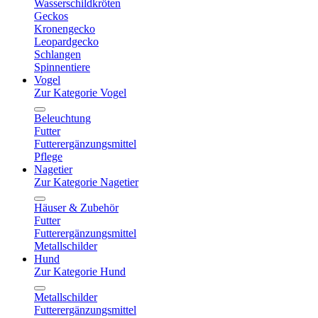
Wasserschildkröten
Geckos
Kronengecko
Leopardgecko
Schlangen
Spinnentiere
Vogel
Zur Kategorie Vogel
Beleuchtung
Futter
Futterergänzungsmittel
Pflege
Nagetier
Zur Kategorie Nagetier
Häuser & Zubehör
Futter
Futterergänzungsmittel
Metallschilder
Hund
Zur Kategorie Hund
Metallschilder
Futterergänzungsmittel