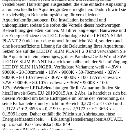
verstellbaren Halterungen ausgestattet, die eine einfache Anpassung
an unterschiedliche Aquariengrößen ermöglichen. Dadurch wird sie
zur vielseitigen Beleuchtungslösung für verschiedene
Aquarienkonfigurationen. Die Installation ist schnell und
unkompliziert, sodass Sie sofort die Vorteile dieser hochwertigen
Beleuchtung genießen können. Mit ihrer langlebigen Bauweise und
der Energieeffizienz der LED-Technologie ist die LEDDY SLIM
PLANT 2.0 nicht nur eine umweltfreundliche Wahl, sondern auch
eine kosteneffiziente Lösung für die Beleuchtung Ihres Aquariums.
Setzen Sie auf die LEDDY SLIM PLANT 2.0 und verwandeln Sie
Ihr Aquarium in ein lebendiges, grünes Paradies.Die 32W und 36W
LEDDY SLIM PLANT ist auch kompatibel mit der Seilaufhängung
LEDDY SLIM HANGER. Verfügbare Varianten: weiß • 4,8W •
9000K • 20-30cmweiß • 10W • 9000K • 50-70cmweiß • 32W •
9000K • 80-107cmweiß • 36W • 9000K • 100-127cm schwarz •
32W • 9000K • 80-107cmschwarz • 36W • 9000K • 100-
127cmWeitere LED-Beleuchtungen für Ihr Aquarium finden Sie
hier.Hinweis:Gem. EU 2019/2015 Art. 2 Abs. 1a handelt es sich bei
diesem Produkt um keine Lichtquelle im Sinne der Verordnung, da
seine Farbanteile x und y nicht im Bereich 0,270 < x < 0,530 und -
2,3172 x² + 2,3653 x - 0,2199 < y < - 2,3172 x² + 2,3653 x -
0,1595 liegen. Daher entfällt die Pflicht zur Anbringung einse
Energieeffizentzlabels. → ErklärungHerstellerangaben:AQUAEL
sp. z o.o.ul. Krasnowolska 5002-849
WarszawaPOLENservice@aquael.com