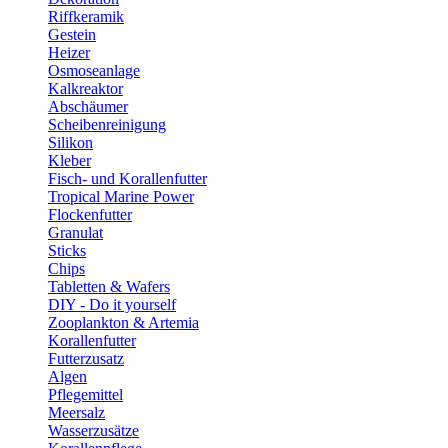
Riffkeramik
Gestein
Heizer
Osmoseanlage
Kalkreaktor
Abschäumer
Scheibenreinigung
Silikon
Kleber
Fisch- und Korallenfutter
Tropical Marine Power
Flockenfutter
Granulat
Sticks
Chips
Tabletten & Wafers
DIY - Do it yourself
Zooplankton & Artemia
Korallenfutter
Futterzusatz
Algen
Pflegemittel
Meersalz
Wasserzusätze