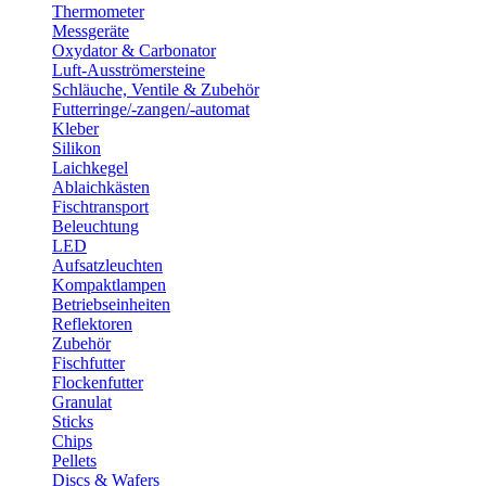
Thermometer
Messgeräte
Oxydator & Carbonator
Luft-Ausströmersteine
Schläuche, Ventile & Zubehör
Futterringe/-zangen/-automat
Kleber
Silikon
Laichkegel
Ablaichkästen
Fischtransport
Beleuchtung
LED
Aufsatzleuchten
Kompaktlampen
Betriebseinheiten
Reflektoren
Zubehör
Fischfutter
Flockenfutter
Granulat
Sticks
Chips
Pellets
Discs & Wafers