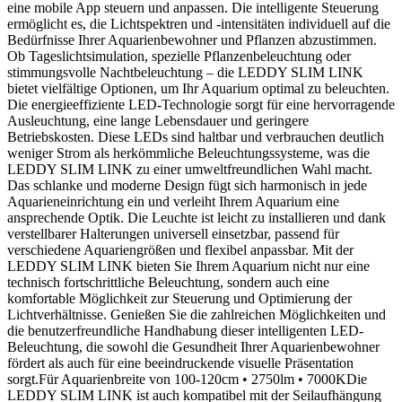
eine mobile App steuern und anpassen. Die intelligente Steuerung
ermöglicht es, die Lichtspektren und -intensitäten individuell auf die
Bedürfnisse Ihrer Aquarienbewohner und Pflanzen abzustimmen.
Ob Tageslichtsimulation, spezielle Pflanzenbeleuchtung oder
stimmungsvolle Nachtbeleuchtung – die LEDDY SLIM LINK
bietet vielfältige Optionen, um Ihr Aquarium optimal zu beleuchten.
Die energieeffiziente LED-Technologie sorgt für eine hervorragende
Ausleuchtung, eine lange Lebensdauer und geringere
Betriebskosten. Diese LEDs sind haltbar und verbrauchen deutlich
weniger Strom als herkömmliche Beleuchtungssysteme, was die
LEDDY SLIM LINK zu einer umweltfreundlichen Wahl macht.
Das schlanke und moderne Design fügt sich harmonisch in jede
Aquarieneinrichtung ein und verleiht Ihrem Aquarium eine
ansprechende Optik. Die Leuchte ist leicht zu installieren und dank
verstellbarer Halterungen universell einsetzbar, passend für
verschiedene Aquariengrößen und flexibel anpassbar. Mit der
LEDDY SLIM LINK bieten Sie Ihrem Aquarium nicht nur eine
technisch fortschrittliche Beleuchtung, sondern auch eine
komfortable Möglichkeit zur Steuerung und Optimierung der
Lichtverhältnisse. Genießen Sie die zahlreichen Möglichkeiten und
die benutzerfreundliche Handhabung dieser intelligenten LED-
Beleuchtung, die sowohl die Gesundheit Ihrer Aquarienbewohner
fördert als auch für eine beeindruckende visuelle Präsentation
sorgt.Für Aquarienbreite von 100-120cm • 2750lm • 7000KDie
LEDDY SLIM LINK ist auch kompatibel mit der Seilaufhängung