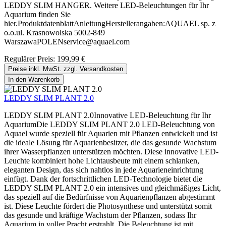
LEDDY SLIM HANGER. Weitere LED-Beleuchtungen für Ihr
Aquarium finden Sie
hier.ProduktdatenblattAnleitungHerstellerangaben:AQUAEL sp. z
o.o.ul. Krasnowolska 5002-849
WarszawaPOLENservice@aquael.com
Regulärer Preis:
199,99 €
Preise inkl. MwSt. zzgl. Versandkosten
In den Warenkorb
LEDDY SLIM PLANT 2.0
LEDDY SLIM PLANT 2.0Innovative LED-Beleuchtung für Ihr
AquariumDie LEDDY SLIM PLANT 2.0 LED-Beleuchtung von
Aquael wurde speziell für Aquarien mit Pflanzen entwickelt und ist
die ideale Lösung für Aquarienbesitzer, die das gesunde Wachstum
ihrer Wasserpflanzen unterstützen möchten. Diese innovative LED-
Leuchte kombiniert hohe Lichtausbeute mit einem schlanken,
eleganten Design, das sich nahtlos in jede Aquarieneinrichtung
einfügt. Dank der fortschrittlichen LED-Technologie bietet die
LEDDY SLIM PLANT 2.0 ein intensives und gleichmäßiges Licht,
das speziell auf die Bedürfnisse von Aquarienpflanzen abgestimmt
ist. Diese Leuchte fördert die Photosynthese und unterstützt somit
das gesunde und kräftige Wachstum der Pflanzen, sodass Ihr
Aquarium in voller Pracht erstrahlt. Die Beleuchtung ist mit