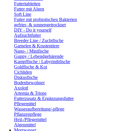
Futtertabletten
Futter mit Algen
Soft Line
Futter mit probiotischen Bakterien
gefrier- & sonnengetrocknet
DIY - Do it yourself
Aufzuchtfutter
Breeder Line / Zuchtfische
Garnelen & Krustentiere
Nano- / Minifische
Guppy / Lebendgebärende
Kampffische / Labyrinthfische
Goldfische & Koi
Cichliden
Diskusfische
Bodenbewohner
Axolotl
Artemia & Triops
Futterzusatz & Ergänzungsfutter
Pflegemittel
Wasseraufbereitung/-pflege
Pflanzenpflege
Heil-/Pflegemittel
Algenmittel
Meerwasser