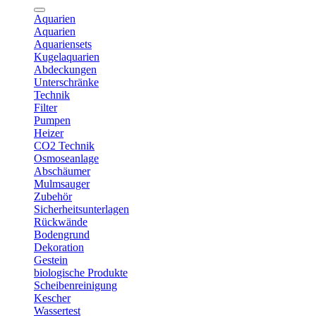
Aquarien
Aquarien
Aquariensets
Kugelaquarien
Abdeckungen
Unterschränke
Technik
Filter
Pumpen
Heizer
CO2 Technik
Osmoseanlage
Abschäumer
Mulmsauger
Zubehör
Sicherheitsunterlagen
Rückwände
Bodengrund
Dekoration
Gestein
biologische Produkte
Scheibenreinigung
Kescher
Wassertest