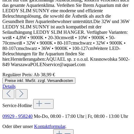
das gesamte Aquarienklima. Verleihen Sie Ihrem Aquarium mit der
LEDDY SLIM SUNNY eine moderne und effiziente
Beleuchtungslösung, die sowohl die Ästhetik als auch die
Gesundheit Ihrer Aquarienbewohner unterstützt.Die 32W und 36W
LEDDY SLIM SUNNY ist auch kompatibel mit der
Seilaufhängung LEDDY SLIM HANGER. Verfügbare Varianten:
weiß • 4,8W • 9000K • 20-30cmweiß • 10W • 9000K • 50-
70cmweiß • 32W • 9000K • 80-107cmschwarz • 32W • 9000K •
80-107cmschwarz • 36W • 9000K • 100-127cmWeitere LED-
Beleuchtungen für Ihr Aquarium finden Sie
hier.Herstellerangaben:AQUAEL sp. z o.o.ul. Krasnowolska 5002-
849 WarszawaPOLENservice@aquael.com
Regulärer Preis:
Ab
38,99 €
Preise inkl. MwSt. zzgl. Versandkosten
Details
Service-Hotline
09929 - 958240
Mo-Do, 08:00 - 17:00 Uhr | Fr, 08:00 - 13:00 Uhr
Oder über unser
Kontaktformular
.