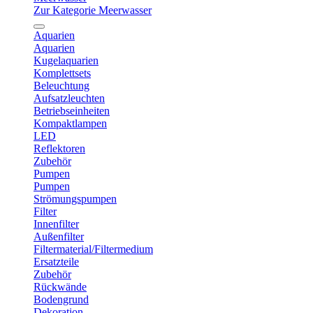
Zur Kategorie Meerwasser
Aquarien
Aquarien
Kugelaquarien
Komplettsets
Beleuchtung
Aufsatzleuchten
Betriebseinheiten
Kompaktlampen
LED
Reflektoren
Zubehör
Pumpen
Pumpen
Strömungspumpen
Filter
Innenfilter
Außenfilter
Filtermaterial/Filtermedium
Ersatzteile
Zubehör
Rückwände
Bodengrund
Dekoration