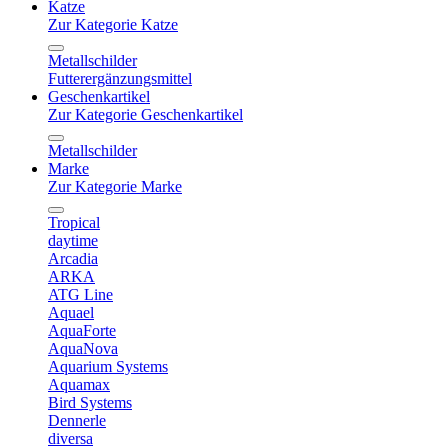
Katze
Zur Kategorie Katze
Metallschilder
Futterergänzungsmittel
Geschenkartikel
Zur Kategorie Geschenkartikel
Metallschilder
Marke
Zur Kategorie Marke
Tropical
daytime
Arcadia
ARKA
ATG Line
Aquael
AquaForte
AquaNova
Aquarium Systems
Aquamax
Bird Systems
Dennerle
diversa