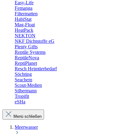
Easy-Life
Femanga
Filtermatten
HabiStat
Mag-Float
HeatPack
NEKTON
NKF Dichtstoffe eG
Plenty Gifts
Reptile Systems
ReptileNova
ReptiPlanet
Resch Heimtierbedarf
Söchting
Seachem
Scout-Medien
Silbermann
Tropifit
eSHa
Menü schließen
Meerwasser