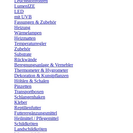
Leuchtstoffröhren
LumenIZE
LED
mit UVB
Fassungen & Zubehör
Heizung
Wärmelampen
Heizmatten
Temperaturregler
Zubehör
Substrate
Rückwände
Beregnungsanlage & Vernebler
Thermometer & Hygrometer
Dekoration & Kunstpflanzen
Höhlen & Schalen
Pinzetten
Transportboxen
Schlangenhaken
Kleber
Reptilienfutter
Futterergänzungsmittel
Heilmittel / Pflegemittel
Schildkröten
Landschildkröten