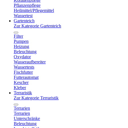
Korallenpflege
Pflanzenpflege
Heilmittel/Pflegemittel
Wassertest
Gartenteich
Zur Kategorie Gartenteich
Filter
Pumpen
Heizung
Beleuchtung
Oxydator
Wasseraufbereiter
Wassertests
Fischfutter
Futterautomat
Kescher
Kleber
Terraristik
Zur Kategorie Terraristik
Terrarien
Terrarien
Unterschränke
Beleuchtung