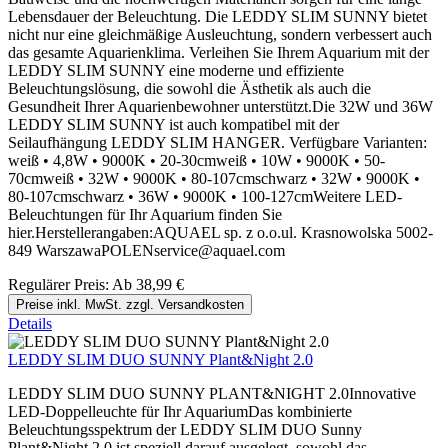
Lebensdauer der Beleuchtung. Die LEDDY SLIM SUNNY bietet
nicht nur eine gleichmäßige Ausleuchtung, sondern verbessert auch
das gesamte Aquarienklima. Verleihen Sie Ihrem Aquarium mit der
LEDDY SLIM SUNNY eine moderne und effiziente
Beleuchtungslösung, die sowohl die Ästhetik als auch die
Gesundheit Ihrer Aquarienbewohner unterstützt.Die 32W und 36W
LEDDY SLIM SUNNY ist auch kompatibel mit der
Seilaufhängung LEDDY SLIM HANGER. Verfügbare Varianten:
weiß • 4,8W • 9000K • 20-30cmweiß • 10W • 9000K • 50-
70cmweiß • 32W • 9000K • 80-107cmschwarz • 32W • 9000K •
80-107cmschwarz • 36W • 9000K • 100-127cmWeitere LED-
Beleuchtungen für Ihr Aquarium finden Sie
hier.Herstellerangaben:AQUAEL sp. z o.o.ul. Krasnowolska 5002-
849 WarszawaPOLENservice@aquael.com
Regulärer Preis:
Ab
38,99 €
Preise inkl. MwSt. zzgl. Versandkosten
Details
LEDDY SLIM DUO SUNNY Plant&Night 2.0
LEDDY SLIM DUO SUNNY PLANT&NIGHT 2.0Innovative
LED-Doppelleuchte für Ihr AquariumDas kombinierte
Beleuchtungsspektrum der LEDDY SLIM DUO Sunny
Plant&Night 2.0 ist speziell darauf ausgelegt, sowohl das