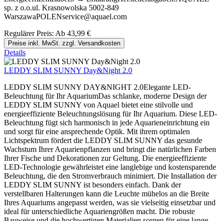
sp. z o.o.ul. Krasnowolska 5002-849
WarszawaPOLENservice@aquael.com
Regulärer Preis:
Ab
43,99 €
Preise inkl. MwSt. zzgl. Versandkosten
Details
LEDDY SLIM SUNNY Day&Night 2.0
LEDDY SLIM SUNNY DAY&NIGHT 2.0Elegante LED-
Beleuchtung für Ihr AquariumDas schlanke, moderne Design der
LEDDY SLIM SUNNY von Aquael bietet eine stilvolle und
energieeffiziente Beleuchtungslösung für Ihr Aquarium. Diese LED-
Beleuchtung fügt sich harmonisch in jede Aquarieneinrichtung ein
und sorgt für eine ansprechende Optik. Mit ihrem optimalen
Lichtspektrum fördert die LEDDY SLIM SUNNY das gesunde
Wachstum Ihrer Aquarienpflanzen und bringt die natürlichen Farben
Ihrer Fische und Dekorationen zur Geltung. Die energieeffiziente
LED-Technologie gewährleistet eine langlebige und kostensparende
Beleuchtung, die den Stromverbrauch minimiert. Die Installation der
LEDDY SLIM SUNNY ist besonders einfach. Dank der
verstellbaren Halterungen kann die Leuchte mühelos an die Breite
Ihres Aquariums angepasst werden, was sie vielseitig einsetzbar und
ideal für unterschiedliche Aquariengrößen macht. Die robuste
Bauweise und die hochwertigen Materialien sorgen für eine lange