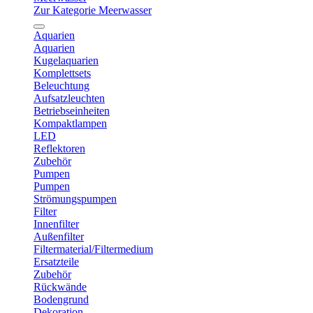
Zur Kategorie Meerwasser
Aquarien
Aquarien
Kugelaquarien
Komplettsets
Beleuchtung
Aufsatzleuchten
Betriebseinheiten
Kompaktlampen
LED
Reflektoren
Zubehör
Pumpen
Pumpen
Strömungspumpen
Filter
Innenfilter
Außenfilter
Filtermaterial/Filtermedium
Ersatzteile
Zubehör
Rückwände
Bodengrund
Dekoration