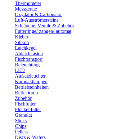
Thermometer
Messgeräte
Oxydator & Carbonator
Luft-Ausströmersteine
Schläuche, Ventile & Zubehör
Futterringe/-zangen/-automat
Kleber
Silikon
Laichkegel
Ablaichkästen
Fischtransport
Beleuchtung
LED
Aufsatzleuchten
Kompaktlampen
Betriebseinheiten
Reflektoren
Zubehör
Fischfutter
Flockenfutter
Granulat
Sticks
Chips
Pellets
Discs & Wafers