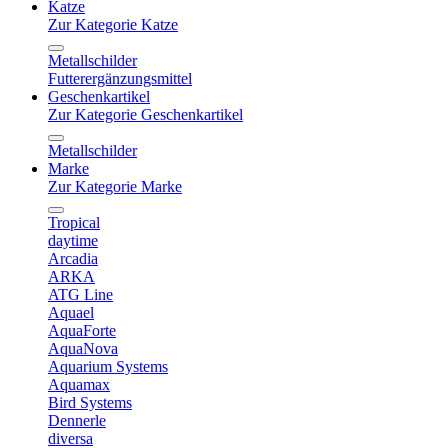
Katze
Zur Kategorie Katze
Metallschilder
Futterergänzungsmittel
Geschenkartikel
Zur Kategorie Geschenkartikel
Metallschilder
Marke
Zur Kategorie Marke
Tropical
daytime
Arcadia
ARKA
ATG Line
Aquael
AquaForte
AquaNova
Aquarium Systems
Aquamax
Bird Systems
Dennerle
diversa