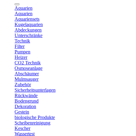
Aquarien
Aquarien
Aquariensets
Kugelaquarien
Abdeckungen
Unterschränke
Technik
Filter
Pumpen
Heizer
CO2 Technik
Osmoseanlage
Abschäumer
Mulmsauger
Zubehör
Sicherheitsunterlagen
Rückwände
Bodengrund
Dekoration
Gestein
biologische Produkte
Scheibenreinigung
Kescher
Wassertest