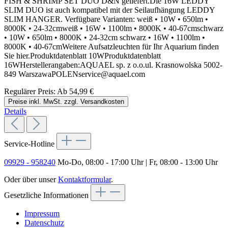
FISH & SHRIMP SET DUO D&N geliefert.Die 16W LEDDY
SLIM DUO ist auch kompatibel mit der Seilaufhängung LEDDY
SLIM HANGER. Verfügbare Varianten: weiß • 10W • 650lm •
8000K • 24-32cmweiß • 16W • 1100lm • 8000K • 40-67cmschwarz
• 10W • 650lm • 8000K • 24-32cm schwarz • 16W • 1100lm •
8000K • 40-67cmWeitere Aufsatzleuchten für Ihr Aquarium finden
Sie hier.Produktdatenblatt 10WProduktdatenblatt
16WHerstellerangaben:AQUAEL sp. z o.o.ul. Krasnowolska 5002-
849 WarszawaPOLENservice@aquael.com
Regulärer Preis:
Ab
54,99 €
Preise inkl. MwSt. zzgl. Versandkosten
Details
Service-Hotline
09929 - 958240
Mo-Do, 08:00 - 17:00 Uhr | Fr, 08:00 - 13:00 Uhr
Oder über unser
Kontaktformular
.
Gesetzliche Informationen
Impressum
Datenschutz