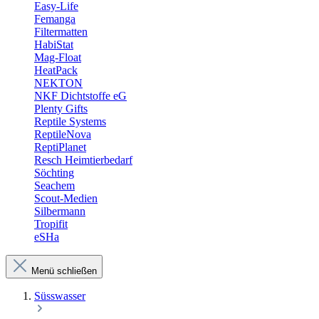
Easy-Life
Femanga
Filtermatten
HabiStat
Mag-Float
HeatPack
NEKTON
NKF Dichtstoffe eG
Plenty Gifts
Reptile Systems
ReptileNova
ReptiPlanet
Resch Heimtierbedarf
Söchting
Seachem
Scout-Medien
Silbermann
Tropifit
eSHa
Menü schließen
Süsswasser