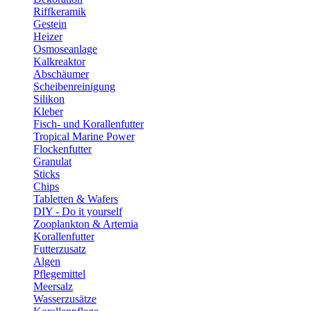
Riffkeramik
Gestein
Heizer
Osmoseanlage
Kalkreaktor
Abschäumer
Scheibenreinigung
Silikon
Kleber
Fisch- und Korallenfutter
Tropical Marine Power
Flockenfutter
Granulat
Sticks
Chips
Tabletten & Wafers
DIY - Do it yourself
Zooplankton & Artemia
Korallenfutter
Futterzusatz
Algen
Pflegemittel
Meersalz
Wasserzusätze