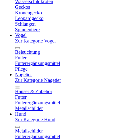
Wasserschildkröten
Geckos
Kronengecko
Leopardgecko
Schlangen
Spinnentiere
Vogel
Zur Kategorie Vogel
Beleuchtung
Futter
Futterergänzungsmittel
Pflege
Nagetier
Zur Kategorie Nagetier
Häuser & Zubehör
Futter
Futterergänzungsmittel
Metallschilder
Hund
Zur Kategorie Hund
Metallschilder
Futterergänzungsmittel