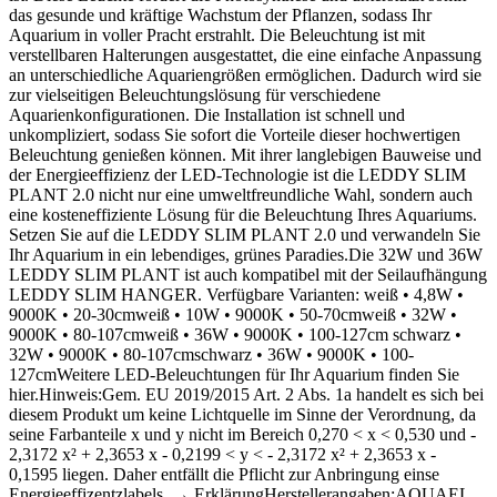
das gesunde und kräftige Wachstum der Pflanzen, sodass Ihr
Aquarium in voller Pracht erstrahlt. Die Beleuchtung ist mit
verstellbaren Halterungen ausgestattet, die eine einfache Anpassung
an unterschiedliche Aquariengrößen ermöglichen. Dadurch wird sie
zur vielseitigen Beleuchtungslösung für verschiedene
Aquarienkonfigurationen. Die Installation ist schnell und
unkompliziert, sodass Sie sofort die Vorteile dieser hochwertigen
Beleuchtung genießen können. Mit ihrer langlebigen Bauweise und
der Energieeffizienz der LED-Technologie ist die LEDDY SLIM
PLANT 2.0 nicht nur eine umweltfreundliche Wahl, sondern auch
eine kosteneffiziente Lösung für die Beleuchtung Ihres Aquariums.
Setzen Sie auf die LEDDY SLIM PLANT 2.0 und verwandeln Sie
Ihr Aquarium in ein lebendiges, grünes Paradies.Die 32W und 36W
LEDDY SLIM PLANT ist auch kompatibel mit der Seilaufhängung
LEDDY SLIM HANGER. Verfügbare Varianten: weiß • 4,8W •
9000K • 20-30cmweiß • 10W • 9000K • 50-70cmweiß • 32W •
9000K • 80-107cmweiß • 36W • 9000K • 100-127cm schwarz •
32W • 9000K • 80-107cmschwarz • 36W • 9000K • 100-
127cmWeitere LED-Beleuchtungen für Ihr Aquarium finden Sie
hier.Hinweis:Gem. EU 2019/2015 Art. 2 Abs. 1a handelt es sich bei
diesem Produkt um keine Lichtquelle im Sinne der Verordnung, da
seine Farbanteile x und y nicht im Bereich 0,270 < x < 0,530 und -
2,3172 x² + 2,3653 x - 0,2199 < y < - 2,3172 x² + 2,3653 x -
0,1595 liegen. Daher entfällt die Pflicht zur Anbringung einse
Energieeffizentzlabels. → ErklärungHerstellerangaben:AQUAEL