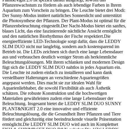
Pflanzenwachstum zu fördern als auch lebendige Farben in Ihrem
Aquarium zum Vorschein zu bringen. Die Leuchte bietet drei Modi:
Der Sunny-Modus imitiert natürliches Sonnenlicht und unterstützt
die Photosynthese der Pflanzen. Der Plant-Modus ist optimal für die
Pflanzenbeleuchtung eingestellt.Der Nacht-Modus bietet ein sanftes,
blaues Licht, das eine faszinierende nächtliche Ansicht ermöglicht
und den natürlichen Biorhythmus der Fische respektiert.Die
energieeffiziente LED-Technologie sorgt dafür, dass die LEDDY
SLIM DUO nicht nur langlebig, sondern auch kostensparend im
Betrieb ist. Die LEDs zeichnen sich durch eine lange Lebensdauer
aus und verbrauchen deutlich weniger Strom als herkömmliche
Beleuchtungslösungen. Mit ihrem schlanken und modernen Design
fügt sich die LEDDY SLIM DUO nahtlos in jedes Aquarium ein.
Die Leuchte ist zudem einfach zu installieren und kann dank
verstellbarer Halterungen an verschiedene Aquariengrößen
angepasst werden. Dies macht sie zur idealen Wahl für
Aquarienliebhaber, die sowohl Flexibilität als auch Ästhetik
schätzen. Die robuste Konstruktion und die hochwertigen
Materialien gewährleisten zudem eine lange Lebensdauer der
Beleuchtung. Insgesamt bietet die LEDDY SLIM DUO SUNNY
PLANT&NIGHT 2.0 eine innovative und effiziente
Beleuchtungslösung, die die Gesundheit Ihrer Pflanzen und Tiere
fördert und gleichzeitig eine beeindruckende visuelle Präsentation
ermöglicht.Die LEDDY SLIM DUO wird auch im Komplettset