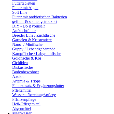
Futtertabletten
Futter mit Algen
Soft Line
Futter mit probiotischen Bakterien
gefrier- & sonnengetrocknet
DIY - Do it yourself
Aufzuchtfutter
Breeder Line / Zuchtfische
Garnelen & Krustentiere
Nano- / Minifische
Guppy / Lebendgebärende
Kampffische / Labyrinthfische
Goldfische & Koi
Cichliden
Diskusfische
Bodenbewohner
Axolotl
Artemia & Triops
Futterzusatz & Ergänzungsfutter
Pflegemittel
Wasseraufbereitung/-pflege
Pflanzenpflege
Heil-/Pflegemittel
Algenmittel
Meerwasser