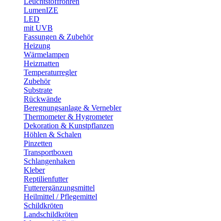
Leuchtstoffröhren
LumenIZE
LED
mit UVB
Fassungen & Zubehör
Heizung
Wärmelampen
Heizmatten
Temperaturregler
Zubehör
Substrate
Rückwände
Beregnungsanlage & Vernebler
Thermometer & Hygrometer
Dekoration & Kunstpflanzen
Höhlen & Schalen
Pinzetten
Transportboxen
Schlangenhaken
Kleber
Reptilienfutter
Futterergänzungsmittel
Heilmittel / Pflegemittel
Schildkröten
Landschildkröten