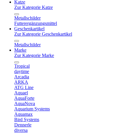
Katze
Zur Kategorie Katze
Metallschilder
Futterergänzungsmittel
Geschenkartikel
Zur Kategorie Geschenkartikel
Metallschilder
Marke
Zur Kategorie Marke
Tropical
daytime
Arcadia
ARKA
ATG Line
Aquael
AquaForte
AquaNova
Aquarium Systems
Aquamax
Bird Systems
Dennerle
diversa