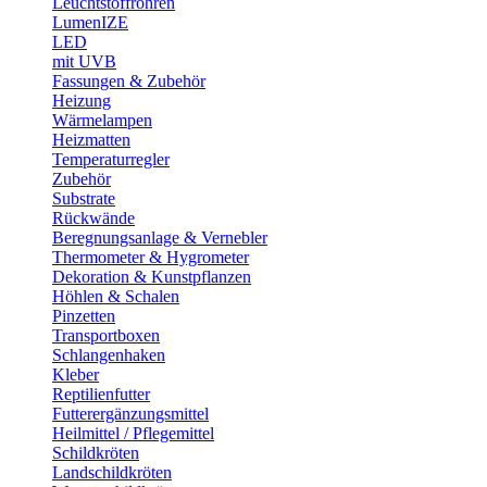
Leuchtstoffröhren
LumenIZE
LED
mit UVB
Fassungen & Zubehör
Heizung
Wärmelampen
Heizmatten
Temperaturregler
Zubehör
Substrate
Rückwände
Beregnungsanlage & Vernebler
Thermometer & Hygrometer
Dekoration & Kunstpflanzen
Höhlen & Schalen
Pinzetten
Transportboxen
Schlangenhaken
Kleber
Reptilienfutter
Futterergänzungsmittel
Heilmittel / Pflegemittel
Schildkröten
Landschildkröten