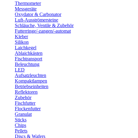
Thermometer
Messgeräte
Oxydator & Carbonator
Luft-Ausströmersteine
Schläuche, Ventile & Zubehör
Futterringe/-zangen/-automat
Kleber
Silikon
Laichkegel
Ablaichkästen
Fischtransport
Beleuchtung
LED
Aufsatzleuchten
Kompaktlampen
Betriebseinheiten
Reflektoren
Zubehör
Fischfutter
Flockenfutter
Granulat
Sticks
Chips
Pellets
Discs & Wafers