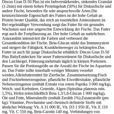
Discus Gran D-50 Plus ist ein farbverstärkendes, sinkendes Granulat
(1-2mm) mit einem hohen Proteingehalt (50%) für Diskusfische und
andere Fische, besonders für sehr anspruchsvolle Arten.Die
kennzeichnende Eigenschaft des Futters ist der hohe Gehalt an
Protein bester Qualität, das reich an essentiellen Aminosäuren ist.
Bei regelmäßiger Verwendung sorgt das Futter für ein gesundes
Wachstum und eine artgerechte Entwicklung der Fische. Das Futter
regt auch die Fortpflanzung an. Der hohe Gehalt an natürlichem
Astaxanthin intensiviert die Farben und verbessert die
Gesamtkondition der Fische. Beta-Glucan stärkt das Immunsystem
und steigert die Fähigkeit, Krankheitserreger zu bekämpfen.Das
Futter ist auch für junge Diskusfische erhältlich: Discus Gran D-50
Plus BabyEntdecken Sie unser Futtersortiment für Diskusfische und
den Laichkegel. Fütterung:mehrmals täglich in kleinen Portionen.
Passen Sie die Portionsgröße an die Anzahl der Fische im Aquarium
an. Das Futter sollte innerhalb weniger Minuten verzehrt
werden.Alleinfuttermittel für Zierfische. Zusammensetzung:Fisch
und Fischnebenerzeugnisse, pflanzliche Eiweißextrakte, pflanzliche
Nebenerzeugnisse (enthält Extrakt von rotem Paprika 3 000 mg/kg),
Weich- und Krebstiere, Getreide, Algen (Spirulina platensis min.
1,5%), Hefen (einschließlich Beta-1,3/1,6-Glucan 1 000 mg/kg),
Öle und Fette, Mineralstoffe (enthält Zeolith 1%).Zusatzstoffe (pro
kg): Vitamine, Provitamine und chemisch definierte Stoffe mit
ähnlicher Wirkung: Vit. A 31 000 IE, Vit. D3 1 950 IE, Vit. E 110
mg, Vit. C 550 mg, Beta-Carotin 140 mg. Verbindungen von