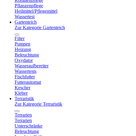
Korallenpflege
Pflanzenpflege
Heilmittel/Pflegemittel
Wassertest
Gartenteich
Zur Kategorie Gartenteich
Filter
Pumpen
Heizung
Beleuchtung
Oxydator
Wasseraufbereiter
Wassertests
Fischfutter
Futterautomat
Kescher
Kleber
Terraristik
Zur Kategorie Terraristik
Terrarien
Terrarien
Unterschränke
Beleuchtung