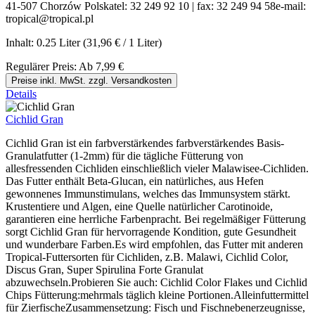
41-507 Chorzów Polskatel: 32 249 92 10 | fax: 32 249 94 58e-mail:
tropical@tropical.pl
Inhalt:
0.25 Liter
(31,96 € / 1 Liter)
Regulärer Preis:
Ab
7,99 €
Preise inkl. MwSt. zzgl. Versandkosten
Details
Cichlid Gran
Cichlid Gran ist ein farbverstärkendes farbverstärkendes Basis-
Granulatfutter (1-2mm) für die tägliche Fütterung von
allesfressenden Cichliden einschließlich vieler Malawisee-Cichliden.
Das Futter enthält Beta-Glucan, ein natürliches, aus Hefen
gewonnenes Immunstimulans, welches das Immunsystem stärkt.
Krustentiere und Algen, eine Quelle natürlicher Carotinoide,
garantieren eine herrliche Farbenpracht. Bei regelmäßiger Fütterung
sorgt Cichlid Gran für hervorragende Kondition, gute Gesundheit
und wunderbare Farben.Es wird empfohlen, das Futter mit anderen
Tropical-Futtersorten für Cichliden, z.B. Malawi, Cichlid Color,
Discus Gran, Super Spirulina Forte Granulat
abzuwechseln.Probieren Sie auch: Cichlid Color Flakes und Cichlid
Chips Fütterung:mehrmals täglich kleine Portionen.Alleinfuttermittel
für ZierfischeZusammensetzung: Fisch und Fischnebenerzeugnisse,