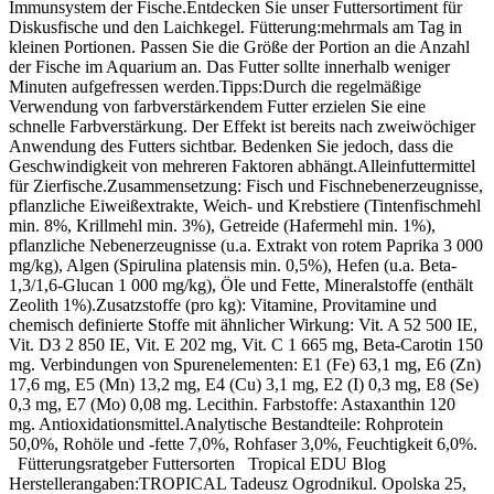
Immunsystem der Fische.Entdecken Sie unser Futtersortiment für
Diskusfische und den Laichkegel. Fütterung:mehrmals am Tag in
kleinen Portionen. Passen Sie die Größe der Portion an die Anzahl
der Fische im Aquarium an. Das Futter sollte innerhalb weniger
Minuten aufgefressen werden.Tipps:Durch die regelmäßige
Verwendung von farbverstärkendem Futter erzielen Sie eine
schnelle Farbverstärkung. Der Effekt ist bereits nach zweiwöchiger
Anwendung des Futters sichtbar. Bedenken Sie jedoch, dass die
Geschwindigkeit von mehreren Faktoren abhängt.Alleinfuttermittel
für Zierfische.Zusammensetzung: Fisch und Fischnebenerzeugnisse,
pflanzliche Eiweißextrakte, Weich- und Krebstiere (Tintenfischmehl
min. 8%, Krillmehl min. 3%), Getreide (Hafermehl min. 1%),
pflanzliche Nebenerzeugnisse (u.a. Extrakt von rotem Paprika 3 000
mg/kg), Algen (Spirulina platensis min. 0,5%), Hefen (u.a. Beta-
1,3/1,6-Glucan 1 000 mg/kg), Öle und Fette, Mineralstoffe (enthält
Zeolith 1%).Zusatzstoffe (pro kg): Vitamine, Provitamine und
chemisch definierte Stoffe mit ähnlicher Wirkung: Vit. A 52 500 IE,
Vit. D3 2 850 IE, Vit. E 202 mg, Vit. C 1 665 mg, Beta-Carotin 150
mg. Verbindungen von Spurenelementen: E1 (Fe) 63,1 mg, E6 (Zn)
17,6 mg, E5 (Mn) 13,2 mg, E4 (Cu) 3,1 mg, E2 (I) 0,3 mg, E8 (Se)
0,3 mg, E7 (Mo) 0,08 mg. Lecithin. Farbstoffe: Astaxanthin 120
mg. Antioxidationsmittel.Analytische Bestandteile: Rohprotein
50,0%, Rohöle und -fette 7,0%, Rohfaser 3,0%, Feuchtigkeit 6,0%.
Fütterungsratgeber Futtersorten Tropical EDU Blog
Herstellerangaben:TROPICAL Tadeusz Ogrodnikul. Opolska 25,