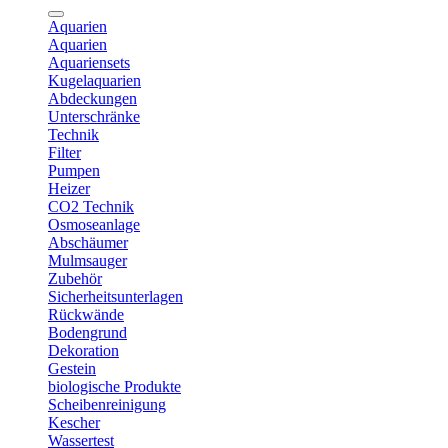
Aquarien
Aquarien
Aquariensets
Kugelaquarien
Abdeckungen
Unterschränke
Technik
Filter
Pumpen
Heizer
CO2 Technik
Osmoseanlage
Abschäumer
Mulmsauger
Zubehör
Sicherheitsunterlagen
Rückwände
Bodengrund
Dekoration
Gestein
biologische Produkte
Scheibenreinigung
Kescher
Wassertest