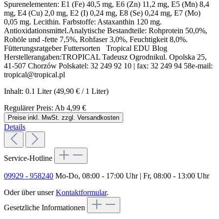
Spurenelementen: E1 (Fe) 40,5 mg, E6 (Zn) 11,2 mg, E5 (Mn) 8,4
mg, E4 (Cu) 2,0 mg, E2 (I) 0,24 mg, E8 (Se) 0,24 mg, E7 (Mo)
0,05 mg. Lecithin. Farbstoffe: Astaxanthin 120 mg.
Antioxidationsmittel.Analytische Bestandteile: Rohprotein 50,0%,
Rohöle und -fette 7,5%, Rohfaser 3,0%, Feuchtigkeit 8,0%.
Fütterungsratgeber Futtersorten Tropical EDU Blog
Herstellerangaben:TROPICAL Tadeusz Ogrodnikul. Opolska 25,
41-507 Chorzów Polskatel: 32 249 92 10 | fax: 32 249 94 58e-mail:
tropical@tropical.pl
Inhalt:
0.1 Liter
(49,90 € / 1 Liter)
Regulärer Preis:
Ab
4,99 €
Preise inkl. MwSt. zzgl. Versandkosten
Details
Service-Hotline
09929 - 958240
Mo-Do, 08:00 - 17:00 Uhr | Fr, 08:00 - 13:00 Uhr
Oder über unser
Kontaktformular
.
Gesetzliche Informationen