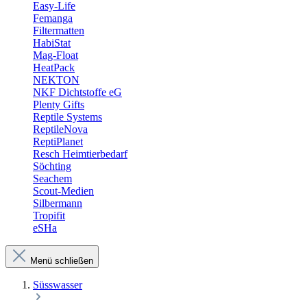
Easy-Life
Femanga
Filtermatten
HabiStat
Mag-Float
HeatPack
NEKTON
NKF Dichtstoffe eG
Plenty Gifts
Reptile Systems
ReptileNova
ReptiPlanet
Resch Heimtierbedarf
Söchting
Seachem
Scout-Medien
Silbermann
Tropifit
eSHa
Menü schließen
Süsswasser