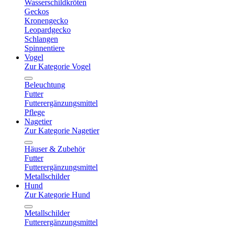
Wasserschildkröten
Geckos
Kronengecko
Leopardgecko
Schlangen
Spinnentiere
Vogel
Zur Kategorie Vogel
Beleuchtung
Futter
Futterergänzungsmittel
Pflege
Nagetier
Zur Kategorie Nagetier
Häuser & Zubehör
Futter
Futterergänzungsmittel
Metallschilder
Hund
Zur Kategorie Hund
Metallschilder
Futterergänzungsmittel