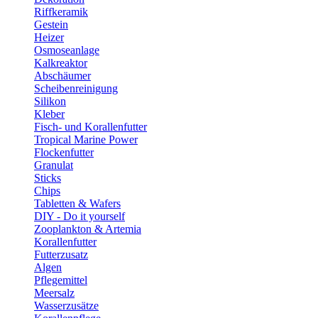
Riffkeramik
Gestein
Heizer
Osmoseanlage
Kalkreaktor
Abschäumer
Scheibenreinigung
Silikon
Kleber
Fisch- und Korallenfutter
Tropical Marine Power
Flockenfutter
Granulat
Sticks
Chips
Tabletten & Wafers
DIY - Do it yourself
Zooplankton & Artemia
Korallenfutter
Futterzusatz
Algen
Pflegemittel
Meersalz
Wasserzusätze