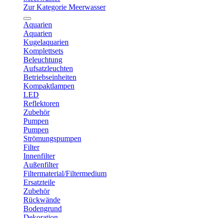
Zur Kategorie Meerwasser
Aquarien
Aquarien
Kugelaquarien
Komplettsets
Beleuchtung
Aufsatzleuchten
Betriebseinheiten
Kompaktlampen
LED
Reflektoren
Zubehör
Pumpen
Pumpen
Strömungspumpen
Filter
Innenfilter
Außenfilter
Filtermaterial/Filtermedium
Ersatzteile
Zubehör
Rückwände
Bodengrund
Dekoration