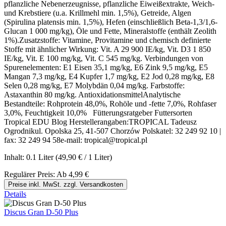
pflanzliche Nebenerzeugnisse, pflanzliche Eiweißextrakte, Weich-
und Krebstiere (u.a. Krillmehl min. 1,5%), Getreide, Algen
(Spirulina platensis min. 1,5%), Hefen (einschließlich Beta-1,3/1,6-
Glucan 1 000 mg/kg), Öle und Fette, Mineralstoffe (enthält Zeolith
1%).Zusatzstoffe: Vitamine, Provitamine und chemisch definierte
Stoffe mit ähnlicher Wirkung: Vit. A 29 900 IE/kg, Vit. D3 1 850
IE/kg, Vit. E 100 mg/kg, Vit. C 545 mg/kg. Verbindungen von
Spurenelementen: E1 Eisen 35,1 mg/kg, E6 Zink 9,5 mg/kg, E5
Mangan 7,3 mg/kg, E4 Kupfer 1,7 mg/kg, E2 Jod 0,28 mg/kg, E8
Selen 0,28 mg/kg, E7 Molybdän 0,04 mg/kg. Farbstoffe:
Astaxanthin 80 mg/kg. AntioxidationsmittelAnalytische
Bestandteile: Rohprotein 48,0%, Rohöle und -fette 7,0%, Rohfaser
3,0%, Feuchtigkeit 10,0% Fütterungsratgeber Futtersorten
Tropical EDU Blog Herstellerangaben:TROPICAL Tadeusz
Ogrodnikul. Opolska 25, 41-507 Chorzów Polskatel: 32 249 92 10 |
fax: 32 249 94 58e-mail: tropical@tropical.pl
Inhalt:
0.1 Liter
(49,90 € / 1 Liter)
Regulärer Preis:
Ab
4,99 €
Preise inkl. MwSt. zzgl. Versandkosten
Details
Discus Gran D-50 Plus