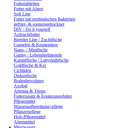
Futtertabletten
Futter mit Algen
Soft Line
Futter mit probiotischen Bakterien
gefrier- & sonnengetrocknet
DIY - Do it yourself
Aufzuchtfutter
Breeder Line / Zuchtfische
Garnelen & Krustentiere
Nano- / Minifische
Guppy / Lebendgebärende
Kampffische / Labyrinthfische
Goldfische & Koi
Cichliden
Diskusfische
Bodenbewohner
Axolotl
Artemia & Triops
Futterzusatz & Ergänzungsfutter
Pflegemittel
Wasseraufbereitung/-pflege
Pflanzenpflege
Heil-/Pflegemittel
Algenmittel
Meerwasser