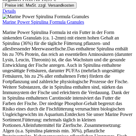
Preise inkl. MwSt. zzgl. Versandkosten
Details
Marine Power Spirulina Formula Granules
Marine Power Spirulina Formula ist ein Futter in der Form
sinkenden Granulats (ca. 1-2mm) mit einem hohen Gehalt an
Spirulina (36%) für die tägliche Fütterung pflanzen- und
allesfressender Meerwasserfische.Das enthaltene Spirulina enthält
bis zu 70% Protein, das reich an essentiellen Aminosäuren (darunter
Lysin, Leucin, Threonin) ist, die das Wachstum und die gesunde
Entwicklung der Fische anregen. Auch in Spirulina enthaltene
ungesättigte Fettsäuren, darunter PUFAs (mehrfach ungesättigte
Fettsäuren, bis zu 2% aller enthaltenen Fette) fördern die
Fortpflanzung und zahlreiche physiologische Prozesse der Fische.
Weitere Substanzen, die in Spirulina enthalten sind, stärken das
Immunsystem der Fische und erleichtern die Verdauung. Dank der
in Spirulina enthaltenen Carotinoide intensiviert das Futter die
Farben der Fische. Der niedrige Phosphor-Gehalt begrenzt das
Risiko eines durch die Fischfütterung verursachten biologischen
Ungleichgewichts im Aquarium.Entdecken Sie unser Marine Power
Sortiment.Fütterung: mehrmals täglich in kleinen
Portionen.Alleinfuttermittel für Zierfische. Zusammensetzung:
Algen (u.a. Spirulina platensis min. 36%), pflanzliche