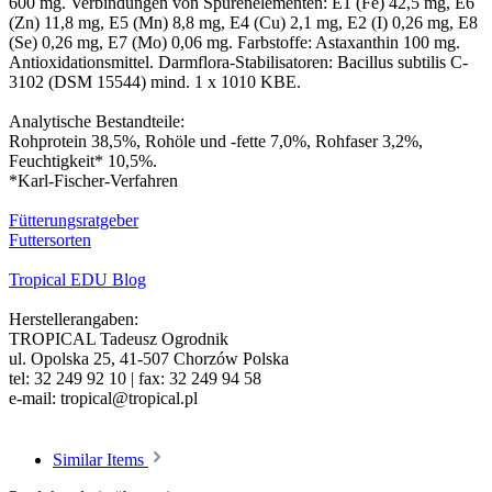
600 mg. Verbindungen von Spurenelementen: E1 (Fe) 42,5 mg, E6
(Zn) 11,8 mg, E5 (Mn) 8,8 mg, E4 (Cu) 2,1 mg, E2 (I) 0,26 mg, E8
(Se) 0,26 mg, E7 (Mo) 0,06 mg. Farbstoffe: Astaxanthin 100 mg.
Antioxidationsmittel. Darmflora-Stabilisatoren: Bacillus subtilis C-
3102 (DSM 15544) mind. 1 x 1010 KBE.
Analytische Bestandteile:
Rohprotein 38,5%, Rohöle und -fette 7,0%, Rohfaser 3,2%,
Feuchtigkeit* 10,5%.
*Karl-Fischer-Verfahren
Fütterungsratgeber
Futtersorten
Tropical EDU Blog
Herstellerangaben:
TROPICAL Tadeusz Ogrodnik
ul. Opolska 25, 41-507 Chorzów Polska
tel: 32 249 92 10 | fax: 32 249 94 58
e-mail: tropical@tropical.pl
Similar Items