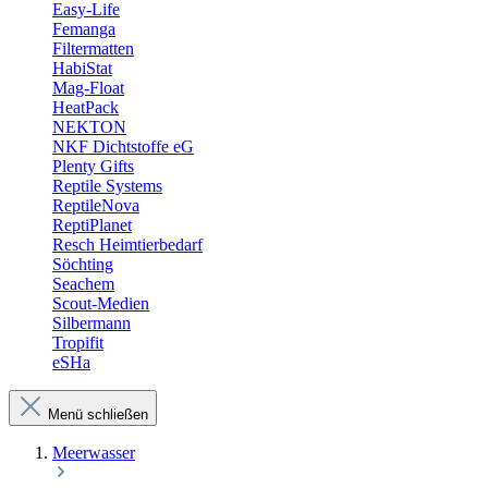
Easy-Life
Femanga
Filtermatten
HabiStat
Mag-Float
HeatPack
NEKTON
NKF Dichtstoffe eG
Plenty Gifts
Reptile Systems
ReptileNova
ReptiPlanet
Resch Heimtierbedarf
Söchting
Seachem
Scout-Medien
Silbermann
Tropifit
eSHa
Menü schließen
Meerwasser