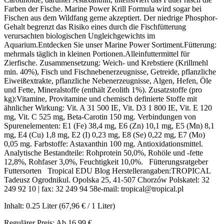
Farben der Fische. Marine Power Krill Formula wird sogar bei
Fischen aus dem Wildfang gerne akzeptiert. Der niedrige Phosphor-
Gehalt begrenzt das Risiko eines durch die Fischfütterung
verursachten biologischen Ungleichgewichts im
Aquarium.Entdecken Sie unser Marine Power Sortiment.Fütterung:
mehrmals täglich in kleinen Portionen.Alleinfuttermittel für
Zierfische. Zusammensetzung: Weich- und Krebstiere (Krillmehl
min. 40%), Fisch und Fischnebenerzeugnisse, Getreide, pflanzliche
Eiweißextrakte, pflanzliche Nebenerzeugnisse, Algen, Hefen, Öle
und Fette, Mineralstoffe (enthält Zeolith 1%). Zusatzstoffe (pro
kg):Vitamine, Provitamine und chemisch definierte Stoffe mit
ähnlicher Wirkung: Vit. A 31 500 IE, Vit. D3 1 800 IE, Vit. E 120
mg, Vit. C 525 mg, Beta-Carotin 150 mg. Verbindungen von
Spurenelementen: E1 (Fe) 38,4 mg, E6 (Zn) 10,1 mg, E5 (Mn) 8,1
mg, E4 (Cu) 1,8 mg, E2 (I) 0,23 mg, E8 (Se) 0,22 mg, E7 (Mo)
0,05 mg. Farbstoffe: Astaxanthin 100 mg. Antioxidationsmittel.
Analytische Bestandteile: Rohprotein 50,0%, Rohöle und -fette
12,8%, Rohfaser 3,0%, Feuchtigkeit 10,0%. Fütterungsratgeber
Futtersorten Tropical EDU Blog Herstellerangaben:TROPICAL
Tadeusz Ogrodnikul. Opolska 25, 41-507 Chorzów Polskatel: 32
249 92 10 | fax: 32 249 94 58e-mail: tropical@tropical.pl
Inhalt:
0.25 Liter
(67,96 € / 1 Liter)
Regulärer Preis:
Ab
16,99 €