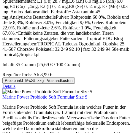
Spurenelementen: E1 (Fe) 28,7 mg,E6 (Zn) 8,0 mg,E5 (Mn) 6,0
mg,E4 (Cu) 1,4mg, E2 (I) 0,14 mg,E8 (Se) 0,14 mg, E7 (Mo) 0,03
mg. Antioxidationsmittel. Farbstoffe: Astaxanthin 45
mg.Analytische BestandteilePulver: Rohprotein 60,0%, Rohöle und
-fette 8,3%, Rohfaser 3,0%, Feuchtigkeit 9,0%; Gelee: Rohprotein
22,0%, Rohöle und -fette 2,6%, Rohfaser 1,0%, Feuchtigkeit
67,0%.*Enthält keine Zutaten, die von landlebenden Tieren
stammen. Fütterungsratgeber Futtersorten Tropical EDU Blog
Herstellerangaben:TROPICAL Tadeusz Ogrodnikul. Opolska 25,
41-507 Chorzów Polskatel: 32 249 92 10 | fax: 32 249 94 58e-mail:
tropical@tropical.pl
Inhalt:
35 Gramm
(25,69 € / 100 Gramm)
Regulärer Preis:
Ab
8,99 €
Preise inkl. MwSt. zzgl. Versandkosten
Details
Marine Power Probiotic Soft Formular Size S
Marine Power Probiotic Soft Formula ist ein weiches Futter in der
Form sinkenden Granulats (ca. 1-2mm) mit dem Probiotikum
Bacillus subtilis für allesfressende Meerwasserfische.Das dem Futter
beigefügte Probiotikum enthält lebensfähige bakterielle Endosporen,
welche die Darmmikroflora stabilisieren und so die