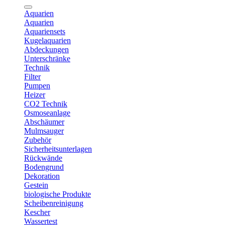
Aquarien
Aquarien
Aquariensets
Kugelaquarien
Abdeckungen
Unterschränke
Technik
Filter
Pumpen
Heizer
CO2 Technik
Osmoseanlage
Abschäumer
Mulmsauger
Zubehör
Sicherheitsunterlagen
Rückwände
Bodengrund
Dekoration
Gestein
biologische Produkte
Scheibenreinigung
Kescher
Wassertest