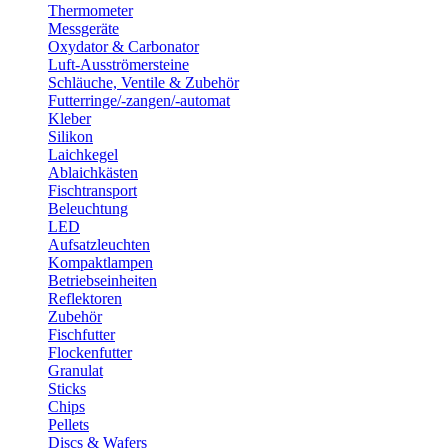
Thermometer
Messgeräte
Oxydator & Carbonator
Luft-Ausströmersteine
Schläuche, Ventile & Zubehör
Futterringe/-zangen/-automat
Kleber
Silikon
Laichkegel
Ablaichkästen
Fischtransport
Beleuchtung
LED
Aufsatzleuchten
Kompaktlampen
Betriebseinheiten
Reflektoren
Zubehör
Fischfutter
Flockenfutter
Granulat
Sticks
Chips
Pellets
Discs & Wafers