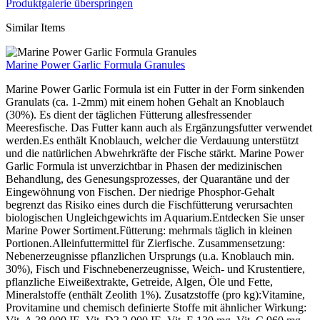
Produktgalerie überspringen
Similar Items
Marine Power Garlic Formula Granules
Marine Power Garlic Formula ist ein Futter in der Form sinkenden
Granulats (ca. 1-2mm) mit einem hohen Gehalt an Knoblauch
(30%). Es dient der täglichen Fütterung allesfressender
Meeresfische. Das Futter kann auch als Ergänzungsfutter verwendet
werden.Es enthält Knoblauch, welcher die Verdauung unterstützt
und die natürlichen Abwehrkräfte der Fische stärkt. Marine Power
Garlic Formula ist unverzichtbar in Phasen der medizinischen
Behandlung, des Genesungsprozesses, der Quarantäne und der
Eingewöhnung von Fischen. Der niedrige Phosphor-Gehalt
begrenzt das Risiko eines durch die Fischfütterung verursachten
biologischen Ungleichgewichts im Aquarium.Entdecken Sie unser
Marine Power Sortiment.Fütterung: mehrmals täglich in kleinen
Portionen.Alleinfuttermittel für Zierfische. Zusammensetzung:
Nebenerzeugnisse pflanzlichen Ursprungs (u.a. Knoblauch min.
30%), Fisch und Fischnebenerzeugnisse, Weich- und Krustentiere,
pflanzliche Eiweißextrakte, Getreide, Algen, Öle und Fette,
Mineralstoffe (enthält Zeolith 1%). Zusatzstoffe (pro kg):Vitamine,
Provitamine und chemisch definierte Stoffe mit ähnlicher Wirkung: