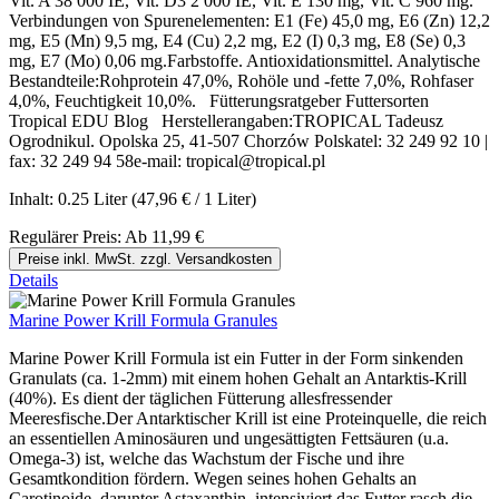
Vit. A 38 000 IE, Vit. D3 2 000 IE, Vit. E 130 mg, Vit. C 960 mg.
Verbindungen von Spurenelementen: E1 (Fe) 45,0 mg, E6 (Zn) 12,2
mg, E5 (Mn) 9,5 mg, E4 (Cu) 2,2 mg, E2 (I) 0,3 mg, E8 (Se) 0,3
mg, E7 (Mo) 0,06 mg.Farbstoffe. Antioxidationsmittel. Analytische
Bestandteile:Rohprotein 47,0%, Rohöle und -fette 7,0%, Rohfaser
4,0%, Feuchtigkeit 10,0%. Fütterungsratgeber Futtersorten
Tropical EDU Blog Herstellerangaben:TROPICAL Tadeusz
Ogrodnikul. Opolska 25, 41-507 Chorzów Polskatel: 32 249 92 10 |
fax: 32 249 94 58e-mail: tropical@tropical.pl
Inhalt:
0.25 Liter
(47,96 € / 1 Liter)
Regulärer Preis:
Ab
11,99 €
Preise inkl. MwSt. zzgl. Versandkosten
Details
Marine Power Krill Formula Granules
Marine Power Krill Formula ist ein Futter in der Form sinkenden
Granulats (ca. 1-2mm) mit einem hohen Gehalt an Antarktis-Krill
(40%). Es dient der täglichen Fütterung allesfressender
Meeresfische.Der Antarktischer Krill ist eine Proteinquelle, die reich
an essentiellen Aminosäuren und ungesättigten Fettsäuren (u.a.
Omega-3) ist, welche das Wachstum der Fische und ihre
Gesamtkondition fördern. Wegen seines hohen Gehalts an
Carotinoide, darunter Astaxanthin, intensiviert das Futter rasch die