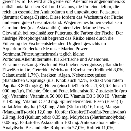
gerecht wird. Es wird auch gerne von Anemonen angenommen.Es
enthält antarktischen Krill und Calanus, die Proteine liefern, die
reich an essentiellen Aminosäuren und ungesättigten Fettsäuren
(darunter Omega-3) sind. Diese fördern das Wachstum der Fische
und einen guten Gesamtzustand. Wegen seines hohen Gehalts an
Carotinoiden (u.a. Astaxanthin) intensiviert Marine Power
Clownfish bei regelmäßiger Fütterung die Farben der Fische. Der
niedrige Phosphorgehalt begrenzt das Risiko eines durch die
Fütterung der Fische entstehenden Ungleichgewichts im
Aquarium.Entdecken Sie unser Marine Power
Sortiment.Fütterung:mehrmals täglich kleine
Portionen.Alleinfuttermittel für Zierfische und Anemonen.
Zusammensetzung: Fisch und Fischnebenerzeugnisse, pflanzliche
Eiweißextrakte, Getreide, Weich- und Krebstiere (Krillmehl 8,0%,
Calanusmehl 1,7%), Insekten, Algen, Nebenerzeugnisse
pflanzlichen Ursprungs (u.a. Knoblauch 4,5%, Extrakt von rotem
Paprika 3 800 mg/kg), Hefen (einschließlich Beta-1,3/1,6-Glucan 1
000 mg/kg), Früchte, Öle und Fette, Mineralstoffe.Zusatzstoffe (pro
kg): Vitamine: Vitamin A 50 000 IE, Vitamin D3 3 000 IE, Vitamin
E 195 mg, Vitamin C 740 mg. Spurenelementen: Eisen (Eisen(II)-
sulfat-Monohydrat) 58,0 mg, Zink (Zinkoxid) 16,1 mg, Mangan
(Mangan(II)-oxid) 12,0 mg, Kupfer (Kupfer(II)-sulfat-Pentahydrat)
2,9 mg, Jod (Kaliumjodid) 0,35 mg, Molybdän (Natriummolybdat)
0,08 mg. Farbstoffe: Astaxanthin 100 mg. Antioxidationsmittel.
Analytische Bestandteile: Rohprotein 57,0%, Rohfett 11,0%,