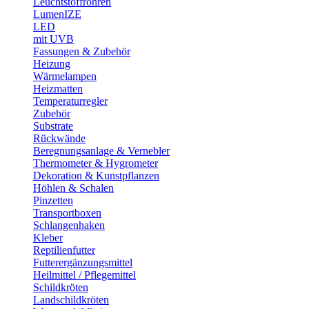
Leuchtstoffröhren
LumenIZE
LED
mit UVB
Fassungen & Zubehör
Heizung
Wärmelampen
Heizmatten
Temperaturregler
Zubehör
Substrate
Rückwände
Beregnungsanlage & Vernebler
Thermometer & Hygrometer
Dekoration & Kunstpflanzen
Höhlen & Schalen
Pinzetten
Transportboxen
Schlangenhaken
Kleber
Reptilienfutter
Futterergänzungsmittel
Heilmittel / Pflegemittel
Schildkröten
Landschildkröten