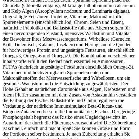
Chlorella (Chlorella vulgaris), Mikroalge Lithothamnium calcareum
und Kelp Algen (Ascophyllum nodosum und Laminaria digitata).
Ungesättigte Fettsäuren, Proteine, Vitamine, Makronährstoffe,
Spurenelemente (einschließlich Jod, Chrom, Selen und Eisen),
natürliche Präbiotika und Ballaststoffe (alle aus Algen) sorgen für
einen hervorragenden Zustand, intensives Wachstum und Vitalität
der Bewohner Ihres Meerwasseraquariums. Wirbellose (Garnelen,
Krill, Tintenfisch, Kalanus, Insekten) und Hering sind die Quellen
für hochwertiges Protein und ungesättigte Fettsäuren, einschließlich
Omega-3, Omega-6 und Omega-9. Die Kombination verschiedener
Inhaltsstoffe erfüllt den Bedarf nach essentiellen Aminosäuren,
PUFAs (mehrfach ungesättigte Fettsäuren einschließlich Omega-3),
Vitaminen und hochverfügbaren Spurenelementen und
Makronährstoffen der Meerwasserfische und Wirbellosen, um ein
gesundes Wachstum und die Entwicklung zu gewährleisten. Der
Hohe Gehalt an natürlichen Carotinoide aus Algen, Krebstieren und
rotem Pfeffer zusammen mit dem Zusatz von Astaxanthin verstärken
die Färbung der Fische. Ballaststoffe und Chitin regulieren die
Verdauung, der natürliche Immunsimulator Beta-Glucan- und
Biogene-Zutaten verbessern die Immunität des Fisches. Der geringe
Phosphorgehalt begrenzt das Risiko eines Ungleichgewichts im
Aquarium, der durch die Fütterung verursacht wird.Die Zubereitung
ist schnell, einfach und macht Spaß! Sie können Größe und Form
der Portionen selber bestimmen. Je nach Zubereitung erhalten Sie