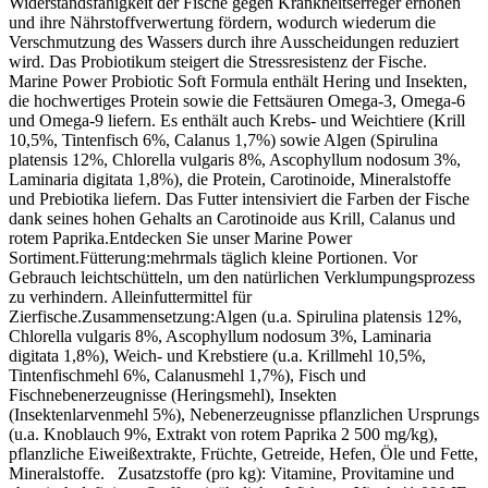
Widerstandsfähigkeit der Fische gegen Krankheitserreger erhöhen
und ihre Nährstoffverwertung fördern, wodurch wiederum die
Verschmutzung des Wassers durch ihre Ausscheidungen reduziert
wird. Das Probiotikum steigert die Stressresistenz der Fische.
Marine Power Probiotic Soft Formula enthält Hering und Insekten,
die hochwertiges Protein sowie die Fettsäuren Omega-3, Omega-6
und Omega-9 liefern. Es enthält auch Krebs- und Weichtiere (Krill
10,5%, Tintenfisch 6%, Calanus 1,7%) sowie Algen (Spirulina
platensis 12%, Chlorella vulgaris 8%, Ascophyllum nodosum 3%,
Laminaria digitata 1,8%), die Protein, Carotinoide, Mineralstoffe
und Prebiotika liefern. Das Futter intensiviert die Farben der Fische
dank seines hohen Gehalts an Carotinoide aus Krill, Calanus und
rotem Paprika.Entdecken Sie unser Marine Power
Sortiment.Fütterung:mehrmals täglich kleine Portionen. Vor
Gebrauch leichtschütteln, um den natürlichen Verklumpungsprozess
zu verhindern. Alleinfuttermittel für
Zierfische.Zusammensetzung:Algen (u.a. Spirulina platensis 12%,
Chlorella vulgaris 8%, Ascophyllum nodosum 3%, Laminaria
digitata 1,8%), Weich- und Krebstiere (u.a. Krillmehl 10,5%,
Tintenfischmehl 6%, Calanusmehl 1,7%), Fisch und
Fischnebenerzeugnisse (Heringsmehl), Insekten
(Insektenlarvenmehl 5%), Nebenerzeugnisse pflanzlichen Ursprungs
(u.a. Knoblauch 9%, Extrakt von rotem Paprika 2 500 mg/kg),
pflanzliche Eiweißextrakte, Früchte, Getreide, Hefen, Öle und Fette,
Mineralstoffe. Zusatzstoffe (pro kg): Vitamine, Provitamine und