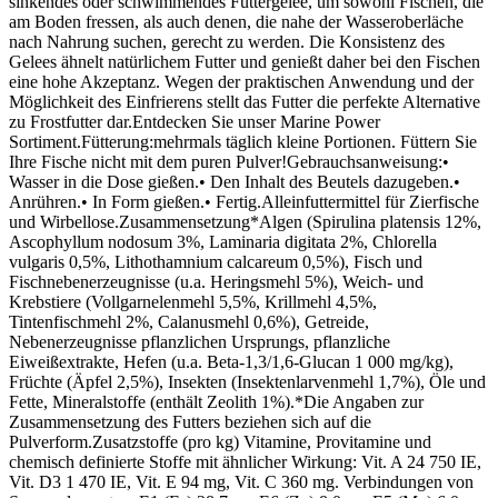
sinkendes oder schwimmendes Futtergelee, um sowohl Fischen, die
am Boden fressen, als auch denen, die nahe der Wasseroberläche
nach Nahrung suchen, gerecht zu werden. Die Konsistenz des
Gelees ähnelt natürlichem Futter und genießt daher bei den Fischen
eine hohe Akzeptanz. Wegen der praktischen Anwendung und der
Möglichkeit des Einfrierens stellt das Futter die perfekte Alternative
zu Frostfutter dar.Entdecken Sie unser Marine Power
Sortiment.Fütterung:mehrmals täglich kleine Portionen. Füttern Sie
Ihre Fische nicht mit dem puren Pulver!Gebrauchsanweisung:•
Wasser in die Dose gießen.• Den Inhalt des Beutels dazugeben.•
Anrühren.• In Form gießen.• Fertig.Alleinfuttermittel für Zierfische
und Wirbellose.Zusammensetzung*Algen (Spirulina platensis 12%,
Ascophyllum nodosum 3%, Laminaria digitata 2%, Chlorella
vulgaris 0,5%, Lithothamnium calcareum 0,5%), Fisch und
Fischnebenerzeugnisse (u.a. Heringsmehl 5%), Weich- und
Krebstiere (Vollgarnelenmehl 5,5%, Krillmehl 4,5%,
Tintenfischmehl 2%, Calanusmehl 0,6%), Getreide,
Nebenerzeugnisse pflanzlichen Ursprungs, pflanzliche
Eiweißextrakte, Hefen (u.a. Beta-1,3/1,6-Glucan 1 000 mg/kg),
Früchte (Äpfel 2,5%), Insekten (Insektenlarvenmehl 1,7%), Öle und
Fette, Mineralstoffe (enthält Zeolith 1%).*Die Angaben zur
Zusammensetzung des Futters beziehen sich auf die
Pulverform.Zusatzstoffe (pro kg) Vitamine, Provitamine und
chemisch definierte Stoffe mit ähnlicher Wirkung: Vit. A 24 750 IE,
Vit. D3 1 470 IE, Vit. E 94 mg, Vit. C 360 mg. Verbindungen von