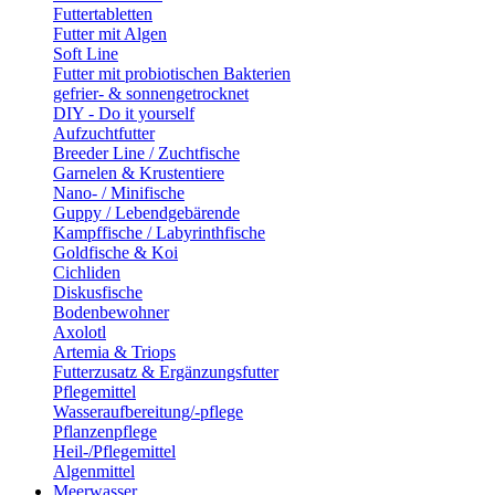
Futtertabletten
Futter mit Algen
Soft Line
Futter mit probiotischen Bakterien
gefrier- & sonnengetrocknet
DIY - Do it yourself
Aufzuchtfutter
Breeder Line / Zuchtfische
Garnelen & Krustentiere
Nano- / Minifische
Guppy / Lebendgebärende
Kampffische / Labyrinthfische
Goldfische & Koi
Cichliden
Diskusfische
Bodenbewohner
Axolotl
Artemia & Triops
Futterzusatz & Ergänzungsfutter
Pflegemittel
Wasseraufbereitung/-pflege
Pflanzenpflege
Heil-/Pflegemittel
Algenmittel
Meerwasser