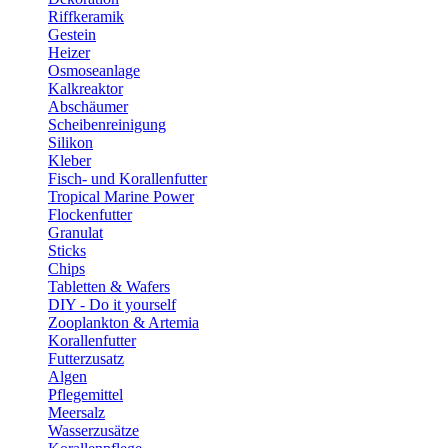
Riffkeramik
Gestein
Heizer
Osmoseanlage
Kalkreaktor
Abschäumer
Scheibenreinigung
Silikon
Kleber
Fisch- und Korallenfutter
Tropical Marine Power
Flockenfutter
Granulat
Sticks
Chips
Tabletten & Wafers
DIY - Do it yourself
Zooplankton & Artemia
Korallenfutter
Futterzusatz
Algen
Pflegemittel
Meersalz
Wasserzusätze