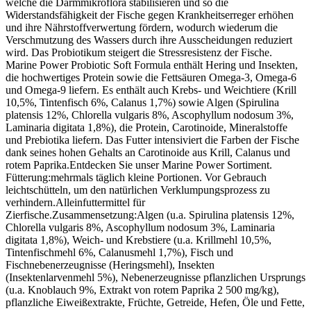
welche die Darmmikroflora stabilisieren und so die
Widerstandsfähigkeit der Fische gegen Krankheitserreger erhöhen
und ihre Nährstoffverwertung fördern, wodurch wiederum die
Verschmutzung des Wassers durch ihre Ausscheidungen reduziert
wird. Das Probiotikum steigert die Stressresistenz der Fische.
Marine Power Probiotic Soft Formula enthält Hering und Insekten,
die hochwertiges Protein sowie die Fettsäuren Omega-3, Omega-6
und Omega-9 liefern. Es enthält auch Krebs- und Weichtiere (Krill
10,5%, Tintenfisch 6%, Calanus 1,7%) sowie Algen (Spirulina
platensis 12%, Chlorella vulgaris 8%, Ascophyllum nodosum 3%,
Laminaria digitata 1,8%), die Protein, Carotinoide, Mineralstoffe
und Prebiotika liefern. Das Futter intensiviert die Farben der Fische
dank seines hohen Gehalts an Carotinoide aus Krill, Calanus und
rotem Paprika.Entdecken Sie unser Marine Power Sortiment.
Fütterung:mehrmals täglich kleine Portionen. Vor Gebrauch
leichtschütteln, um den natürlichen Verklumpungsprozess zu
verhindern.Alleinfuttermittel für
Zierfische.Zusammensetzung:Algen (u.a. Spirulina platensis 12%,
Chlorella vulgaris 8%, Ascophyllum nodosum 3%, Laminaria
digitata 1,8%), Weich- und Krebstiere (u.a. Krillmehl 10,5%,
Tintenfischmehl 6%, Calanusmehl 1,7%), Fisch und
Fischnebenerzeugnisse (Heringsmehl), Insekten
(Insektenlarvenmehl 5%), Nebenerzeugnisse pflanzlichen Ursprungs
(u.a. Knoblauch 9%, Extrakt von rotem Paprika 2 500 mg/kg),
pflanzliche Eiweißextrakte, Früchte, Getreide, Hefen, Öle und Fette,