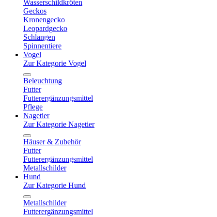
Wasserschildkröten
Geckos
Kronengecko
Leopardgecko
Schlangen
Spinnentiere
Vogel
Zur Kategorie Vogel
Beleuchtung
Futter
Futterergänzungsmittel
Pflege
Nagetier
Zur Kategorie Nagetier
Häuser & Zubehör
Futter
Futterergänzungsmittel
Metallschilder
Hund
Zur Kategorie Hund
Metallschilder
Futterergänzungsmittel