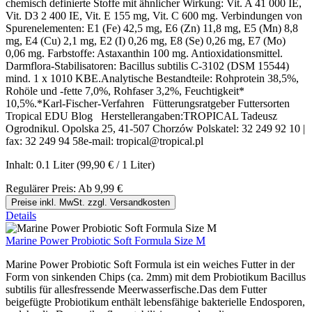
chemisch definierte Stoffe mit ähnlicher Wirkung: Vit. A 41 000 IE,
Vit. D3 2 400 IE, Vit. E 155 mg, Vit. C 600 mg. Verbindungen von
Spurenelementen: E1 (Fe) 42,5 mg, E6 (Zn) 11,8 mg, E5 (Mn) 8,8
mg, E4 (Cu) 2,1 mg, E2 (I) 0,26 mg, E8 (Se) 0,26 mg, E7 (Mo)
0,06 mg. Farbstoffe: Astaxanthin 100 mg. Antioxidationsmittel.
Darmflora-Stabilisatoren: Bacillus subtilis C-3102 (DSM 15544)
mind. 1 x 1010 KBE.Analytische Bestandteile: Rohprotein 38,5%,
Rohöle und -fette 7,0%, Rohfaser 3,2%, Feuchtigkeit*
10,5%.*Karl-Fischer-Verfahren Fütterungsratgeber Futtersorten
Tropical EDU Blog Herstellerangaben:TROPICAL Tadeusz
Ogrodnikul. Opolska 25, 41-507 Chorzów Polskatel: 32 249 92 10 |
fax: 32 249 94 58e-mail: tropical@tropical.pl
Inhalt:
0.1 Liter
(99,90 € / 1 Liter)
Regulärer Preis:
Ab
9,99 €
Preise inkl. MwSt. zzgl. Versandkosten
Details
Marine Power Probiotic Soft Formula Size M
Marine Power Probiotic Soft Formula ist ein weiches Futter in der
Form von sinkenden Chips (ca. 2mm) mit dem Probiotikum Bacillus
subtilis für allesfressende Meerwasserfische.Das dem Futter
beigefügte Probiotikum enthält lebensfähige bakterielle Endosporen,