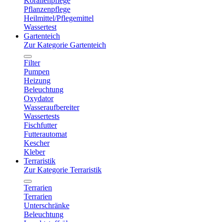
Korallenpflege
Pflanzenpflege
Heilmittel/Pflegemittel
Wassertest
Gartenteich
Zur Kategorie Gartenteich
Filter
Pumpen
Heizung
Beleuchtung
Oxydator
Wasseraufbereiter
Wassertests
Fischfutter
Futterautomat
Kescher
Kleber
Terraristik
Zur Kategorie Terraristik
Terrarien
Terrarien
Unterschränke
Beleuchtung