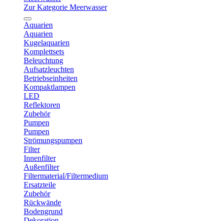
Zur Kategorie Meerwasser
Aquarien
Aquarien
Kugelaquarien
Komplettsets
Beleuchtung
Aufsatzleuchten
Betriebseinheiten
Kompaktlampen
LED
Reflektoren
Zubehör
Pumpen
Pumpen
Strömungspumpen
Filter
Innenfilter
Außenfilter
Filtermaterial/Filtermedium
Ersatzteile
Zubehör
Rückwände
Bodengrund
Dekoration