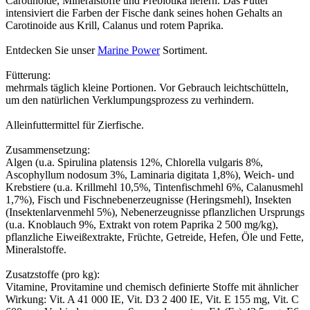
Carotinoide, Mineralstoffe und Prebiotika liefern. Das Futter
intensiviert die Farben der Fische dank seines hohen Gehalts an
Carotinoide aus Krill, Calanus und rotem Paprika.
Entdecken Sie unser
Marine Power
Sortiment.
Fütterung:
mehrmals täglich kleine Portionen. Vor Gebrauch leichtschütteln,
um den natürlichen Verklumpungsprozess zu verhindern.
Alleinfuttermittel für Zierfische.
Zusammensetzung:
Algen (u.a. Spirulina platensis 12%, Chlorella vulgaris 8%,
Ascophyllum nodosum 3%, Laminaria digitata 1,8%), Weich- und
Krebstiere (u.a. Krillmehl 10,5%, Tintenfischmehl 6%, Calanusmehl
1,7%), Fisch und Fischnebenerzeugnisse (Heringsmehl), Insekten
(Insektenlarvenmehl 5%), Nebenerzeugnisse pflanzlichen Ursprungs
(u.a. Knoblauch 9%, Extrakt von rotem Paprika 2 500 mg/kg),
pflanzliche Eiweißextrakte, Früchte, Getreide, Hefen, Öle und Fette,
Mineralstoffe.
Zusatzstoffe (pro kg):
Vitamine, Provitamine und chemisch definierte Stoffe mit ähnlicher
Wirkung: Vit. A 41 000 IE, Vit. D3 2 400 IE, Vit. E 155 mg, Vit. C