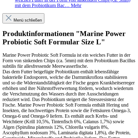
mit dem Probiotikum Bac…
Mehr
Menü schließen
Produktinformationen "Marine Power
Probiotic Soft Formular Size L"
Marine Power Probiotic Soft Formula ist ein weiches Futter in der
Form von sinkenden Chips (ca. 5mm) mit dem Probiotikum Bacillus
subtilis für allesfressende Meerwasserfische.
Das dem Futter beigefügte Probiotikum enthält lebensfähige
bakterielle Endosporen, welche die Darmmikroflora stabilisieren
und so die Widerstandsfähigkeit der Fische gegen Krankheitserreger
erhöhen und ihre Nährstoffverwertung fördern, wodurch wiederum
die Verschmutzung des Wassers durch ihre Ausscheidungen
reduziert wird. Das Probiotikum steigert die Stressresistenz der
Fische. Marine Power Probiotic Soft Formula enthält Hering und
Insekten, die hochwertiges Protein sowie die Fettsäuren Omega-3,
Omega-6 und Omega-9 liefern. Es enthält auch Krebs- und
Weichtiere (Krill 10,5%, Tintenfisch 6%, Calanus 1,7%) sowie
Algen (Spirulina platensis 12%, Chlorella vulgaris 8%,
Ascophyllum nodosum 3%, Laminaria digitata 1,8%), die Protein,