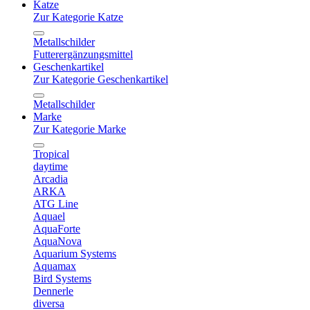
Katze
Zur Kategorie Katze
Metallschilder
Futterergänzungsmittel
Geschenkartikel
Zur Kategorie Geschenkartikel
Metallschilder
Marke
Zur Kategorie Marke
Tropical
daytime
Arcadia
ARKA
ATG Line
Aquael
AquaForte
AquaNova
Aquarium Systems
Aquamax
Bird Systems
Dennerle
diversa