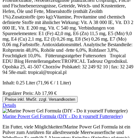
Proteinextrakte, Nebenerzeugnisse pflanzlichen Ursprungs, Fisch-
und Fischnebenerzeugnisse, Getreide, Weich- und Krustentiere,
Hefen, Öle und Fette, Mineralstoffe (enthält Zeolith
1%).Zusatzstoffe (pro kg):Vitamine, Provitamine und chemisch
definierte Stoffe mit ähnlicher Wirkung: Vit. A 38 000 IE, Vit. D3 2
000 IE, Vit. E 200 mg, Vit. C 540 mg. Verbindungen von
Spurenelementen: E1 (Fe) 42,0 mg, E6 (Zn) 11,5 mg, E5 (Mn) 9,0
mg, E4 (Cu) 2,1 mg, E2 (I) 0,26 mg, E8 (Se) 0,26 mg, E7 (Mo)
0,06 mg.Farbstoffe. Antioxidationsmittel. Analytische Bestandteile:
Rohprotein 48,0%, Rohöle und -fette 6,0%, Rohfaser 3,8%,
Feuchtigkeit 10,0%. Fütterungsratgeber Futtersorten Tropical
EDU Blog Herstellerangaben:TROPICAL Tadeusz Ogrodnikul.
Opolska 25, 41-507 Chorzów Polskatel: 32 249 92 10 | fax: 32 249
94 58e-mail: tropical@tropical.pl
Inhalt:
0.25 Liter
(71,96 € / 1 Liter)
Regulärer Preis:
Ab
17,99 €
Preise inkl. MwSt. zzgl. Versandkosten
Details
Marine Power Gel Formula (DIY - Do it yourself Futtergelee)
Ein Futter, viele Möglichkeiten!Marine Power Gel Formula ist ein
Pulver zum Anrühren für allesfressende Meerwasserfische und
Wirbellose.Es enthält 5 Algenarten: Spirulina (Spirulina platensis),