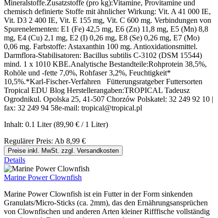
Mineralstoffe.Zusatzstoffe (pro kg):Vitamine, Provitamine und
chemisch definierte Stoffe mit ähnlicher Wirkung: Vit. A 41 000 IE,
Vit. D3 2 400 IE, Vit. E 155 mg, Vit. C 600 mg. Verbindungen von
Spurenelementen: E1 (Fe) 42,5 mg, E6 (Zn) 11,8 mg, E5 (Mn) 8,8
mg, E4 (Cu) 2,1 mg, E2 (I) 0,26 mg, E8 (Se) 0,26 mg, E7 (Mo)
0,06 mg. Farbstoffe: Astaxanthin 100 mg. Antioxidationsmittel.
Darmflora-Stabilisatoren: Bacillus subtilis C-3102 (DSM 15544)
mind. 1 x 1010 KBE.Analytische Bestandteile:Rohprotein 38,5%,
Rohöle und -fette 7,0%, Rohfaser 3,2%, Feuchtigkeit*
10,5%.*Karl-Fischer-Verfahren Fütterungsratgeber Futtersorten
Tropical EDU Blog Herstellerangaben:TROPICAL Tadeusz
Ogrodnikul. Opolska 25, 41-507 Chorzów Polskatel: 32 249 92 10 |
fax: 32 249 94 58e-mail: tropical@tropical.pl
Inhalt:
0.1 Liter
(89,90 € / 1 Liter)
Regulärer Preis:
Ab
8,99 €
Preise inkl. MwSt. zzgl. Versandkosten
Details
Marine Power Clownfish
Marine Power Clownfish ist ein Futter in der Form sinkenden
Granulats/Micro-Sticks (ca. 2mm), das den Ernährungsansprüchen
von Clownfischen und anderen Arten kleiner Rifffische vollständig