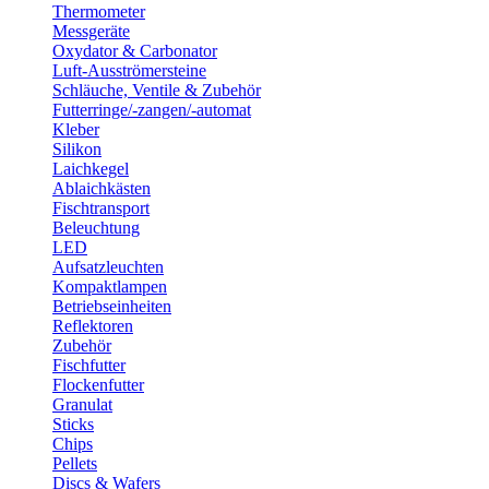
Thermometer
Messgeräte
Oxydator & Carbonator
Luft-Ausströmersteine
Schläuche, Ventile & Zubehör
Futterringe/-zangen/-automat
Kleber
Silikon
Laichkegel
Ablaichkästen
Fischtransport
Beleuchtung
LED
Aufsatzleuchten
Kompaktlampen
Betriebseinheiten
Reflektoren
Zubehör
Fischfutter
Flockenfutter
Granulat
Sticks
Chips
Pellets
Discs & Wafers