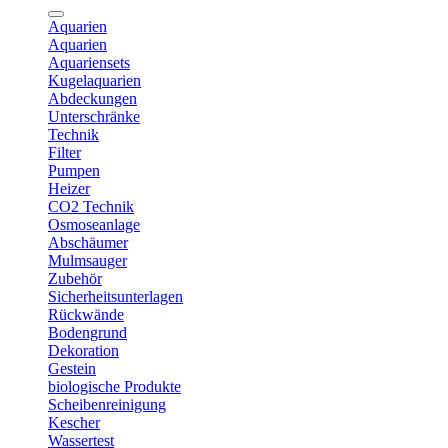
Aquarien
Aquarien
Aquariensets
Kugelaquarien
Abdeckungen
Unterschränke
Technik
Filter
Pumpen
Heizer
CO2 Technik
Osmoseanlage
Abschäumer
Mulmsauger
Zubehör
Sicherheitsunterlagen
Rückwände
Bodengrund
Dekoration
Gestein
biologische Produkte
Scheibenreinigung
Kescher
Wassertest