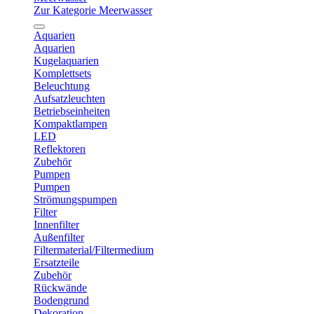
Zur Kategorie Meerwasser
Aquarien
Aquarien
Kugelaquarien
Komplettsets
Beleuchtung
Aufsatzleuchten
Betriebseinheiten
Kompaktlampen
LED
Reflektoren
Zubehör
Pumpen
Pumpen
Strömungspumpen
Filter
Innenfilter
Außenfilter
Filtermaterial/Filtermedium
Ersatzteile
Zubehör
Rückwände
Bodengrund
Dekoration