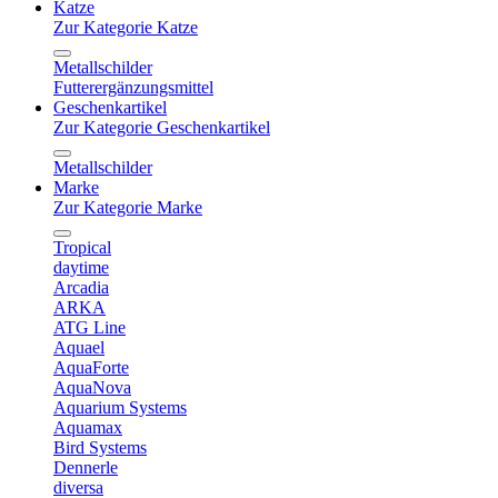
Katze
Zur Kategorie Katze
Metallschilder
Futterergänzungsmittel
Geschenkartikel
Zur Kategorie Geschenkartikel
Metallschilder
Marke
Zur Kategorie Marke
Tropical
daytime
Arcadia
ARKA
ATG Line
Aquael
AquaForte
AquaNova
Aquarium Systems
Aquamax
Bird Systems
Dennerle
diversa