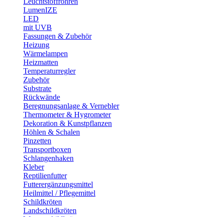
Leuchtstoffröhren
LumenIZE
LED
mit UVB
Fassungen & Zubehör
Heizung
Wärmelampen
Heizmatten
Temperaturregler
Zubehör
Substrate
Rückwände
Beregnungsanlage & Vernebler
Thermometer & Hygrometer
Dekoration & Kunstpflanzen
Höhlen & Schalen
Pinzetten
Transportboxen
Schlangenhaken
Kleber
Reptilienfutter
Futterergänzungsmittel
Heilmittel / Pflegemittel
Schildkröten
Landschildkröten