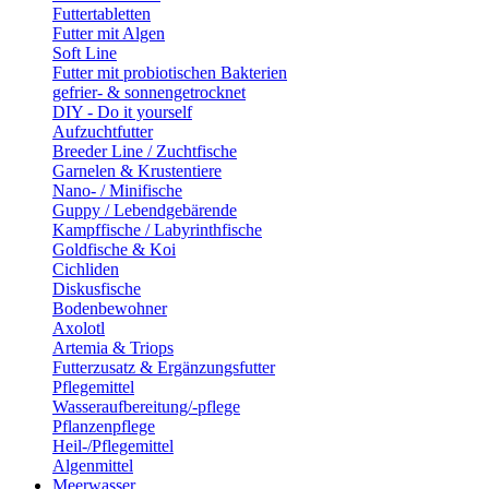
Futtertabletten
Futter mit Algen
Soft Line
Futter mit probiotischen Bakterien
gefrier- & sonnengetrocknet
DIY - Do it yourself
Aufzuchtfutter
Breeder Line / Zuchtfische
Garnelen & Krustentiere
Nano- / Minifische
Guppy / Lebendgebärende
Kampffische / Labyrinthfische
Goldfische & Koi
Cichliden
Diskusfische
Bodenbewohner
Axolotl
Artemia & Triops
Futterzusatz & Ergänzungsfutter
Pflegemittel
Wasseraufbereitung/-pflege
Pflanzenpflege
Heil-/Pflegemittel
Algenmittel
Meerwasser