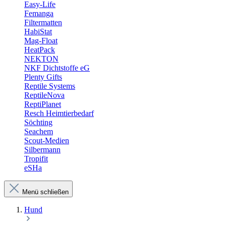
Easy-Life
Femanga
Filtermatten
HabiStat
Mag-Float
HeatPack
NEKTON
NKF Dichtstoffe eG
Plenty Gifts
Reptile Systems
ReptileNova
ReptiPlanet
Resch Heimtierbedarf
Söchting
Seachem
Scout-Medien
Silbermann
Tropifit
eSHa
Menü schließen
Hund