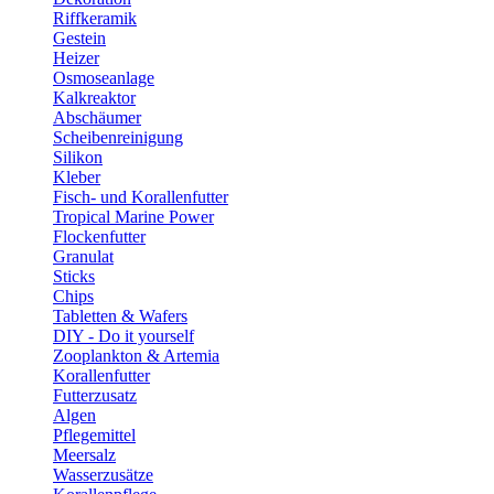
Riffkeramik
Gestein
Heizer
Osmoseanlage
Kalkreaktor
Abschäumer
Scheibenreinigung
Silikon
Kleber
Fisch- und Korallenfutter
Tropical Marine Power
Flockenfutter
Granulat
Sticks
Chips
Tabletten & Wafers
DIY - Do it yourself
Zooplankton & Artemia
Korallenfutter
Futterzusatz
Algen
Pflegemittel
Meersalz
Wasserzusätze