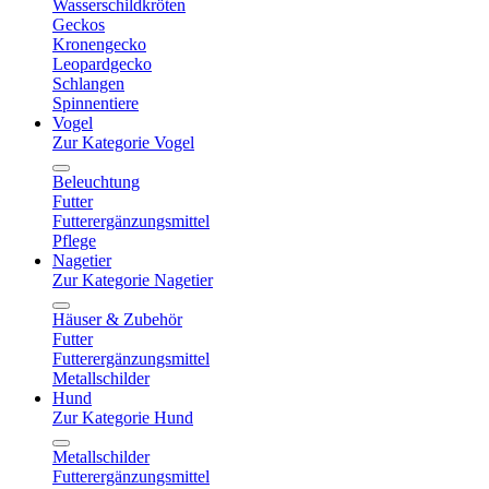
Wasserschildkröten
Geckos
Kronengecko
Leopardgecko
Schlangen
Spinnentiere
Vogel
Zur Kategorie Vogel
Beleuchtung
Futter
Futterergänzungsmittel
Pflege
Nagetier
Zur Kategorie Nagetier
Häuser & Zubehör
Futter
Futterergänzungsmittel
Metallschilder
Hund
Zur Kategorie Hund
Metallschilder
Futterergänzungsmittel