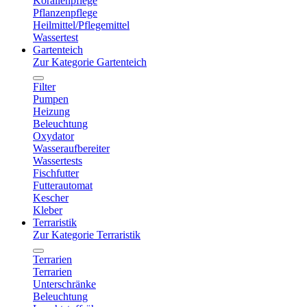
Korallenpflege
Pflanzenpflege
Heilmittel/Pflegemittel
Wassertest
Gartenteich
Zur Kategorie Gartenteich
Filter
Pumpen
Heizung
Beleuchtung
Oxydator
Wasseraufbereiter
Wassertests
Fischfutter
Futterautomat
Kescher
Kleber
Terraristik
Zur Kategorie Terraristik
Terrarien
Terrarien
Unterschränke
Beleuchtung