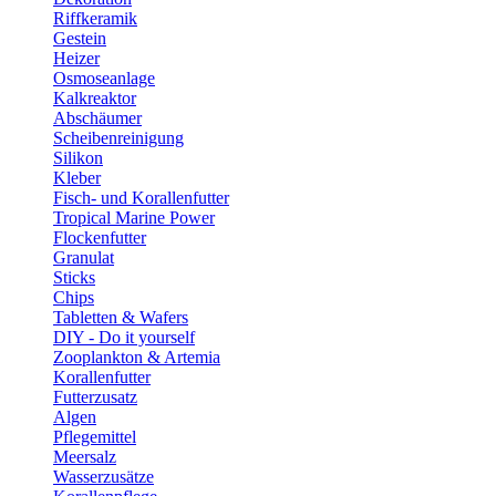
Riffkeramik
Gestein
Heizer
Osmoseanlage
Kalkreaktor
Abschäumer
Scheibenreinigung
Silikon
Kleber
Fisch- und Korallenfutter
Tropical Marine Power
Flockenfutter
Granulat
Sticks
Chips
Tabletten & Wafers
DIY - Do it yourself
Zooplankton & Artemia
Korallenfutter
Futterzusatz
Algen
Pflegemittel
Meersalz
Wasserzusätze