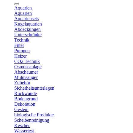
Aquarien
Aquarien
Aquariensets
Kugelaquarien
Abdeckungen
Unterschränke
Technik
Filter
Pumpen
Heizer
CO2 Technik
Osmoseanlage
Abschäumer
Mulmsauger
Zubehör
Sicherheitsunterlagen
Rückwände
Bodengrund
Dekoration
Gestein
biologische Produkte
Scheibenreinigung
Kescher
Wassertest