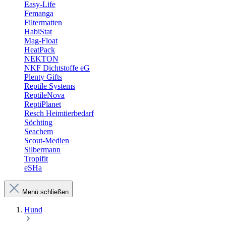
Easy-Life
Femanga
Filtermatten
HabiStat
Mag-Float
HeatPack
NEKTON
NKF Dichtstoffe eG
Plenty Gifts
Reptile Systems
ReptileNova
ReptiPlanet
Resch Heimtierbedarf
Söchting
Seachem
Scout-Medien
Silbermann
Tropifit
eSHa
Menü schließen
Hund