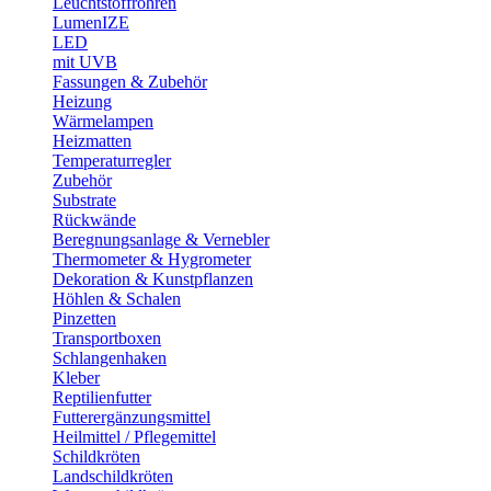
Leuchtstoffröhren
LumenIZE
LED
mit UVB
Fassungen & Zubehör
Heizung
Wärmelampen
Heizmatten
Temperaturregler
Zubehör
Substrate
Rückwände
Beregnungsanlage & Vernebler
Thermometer & Hygrometer
Dekoration & Kunstpflanzen
Höhlen & Schalen
Pinzetten
Transportboxen
Schlangenhaken
Kleber
Reptilienfutter
Futterergänzungsmittel
Heilmittel / Pflegemittel
Schildkröten
Landschildkröten