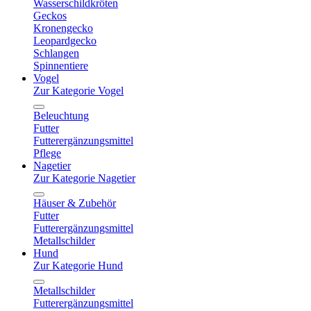
Wasserschildkröten
Geckos
Kronengecko
Leopardgecko
Schlangen
Spinnentiere
Vogel
Zur Kategorie Vogel
Beleuchtung
Futter
Futterergänzungsmittel
Pflege
Nagetier
Zur Kategorie Nagetier
Häuser & Zubehör
Futter
Futterergänzungsmittel
Metallschilder
Hund
Zur Kategorie Hund
Metallschilder
Futterergänzungsmittel