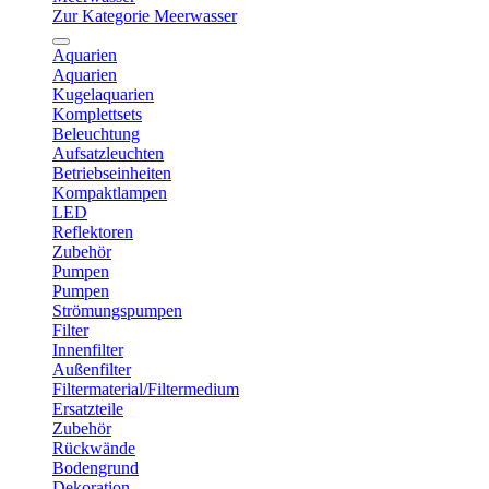
Zur Kategorie Meerwasser
Aquarien
Aquarien
Kugelaquarien
Komplettsets
Beleuchtung
Aufsatzleuchten
Betriebseinheiten
Kompaktlampen
LED
Reflektoren
Zubehör
Pumpen
Pumpen
Strömungspumpen
Filter
Innenfilter
Außenfilter
Filtermaterial/Filtermedium
Ersatzteile
Zubehör
Rückwände
Bodengrund
Dekoration