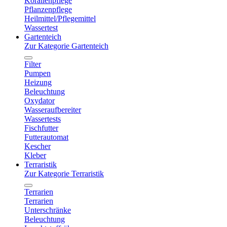
Korallenpflege
Pflanzenpflege
Heilmittel/Pflegemittel
Wassertest
Gartenteich
Zur Kategorie Gartenteich
Filter
Pumpen
Heizung
Beleuchtung
Oxydator
Wasseraufbereiter
Wassertests
Fischfutter
Futterautomat
Kescher
Kleber
Terraristik
Zur Kategorie Terraristik
Terrarien
Terrarien
Unterschränke
Beleuchtung