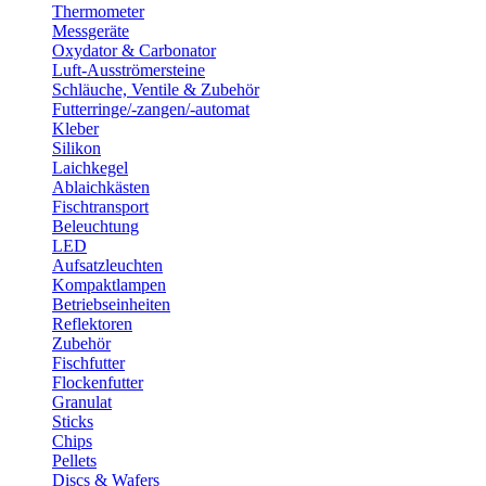
Thermometer
Messgeräte
Oxydator & Carbonator
Luft-Ausströmersteine
Schläuche, Ventile & Zubehör
Futterringe/-zangen/-automat
Kleber
Silikon
Laichkegel
Ablaichkästen
Fischtransport
Beleuchtung
LED
Aufsatzleuchten
Kompaktlampen
Betriebseinheiten
Reflektoren
Zubehör
Fischfutter
Flockenfutter
Granulat
Sticks
Chips
Pellets
Discs & Wafers