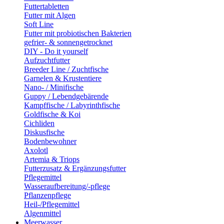
Futtertabletten
Futter mit Algen
Soft Line
Futter mit probiotischen Bakterien
gefrier- & sonnengetrocknet
DIY - Do it yourself
Aufzuchtfutter
Breeder Line / Zuchtfische
Garnelen & Krustentiere
Nano- / Minifische
Guppy / Lebendgebärende
Kampffische / Labyrinthfische
Goldfische & Koi
Cichliden
Diskusfische
Bodenbewohner
Axolotl
Artemia & Triops
Futterzusatz & Ergänzungsfutter
Pflegemittel
Wasseraufbereitung/-pflege
Pflanzenpflege
Heil-/Pflegemittel
Algenmittel
Meerwasser