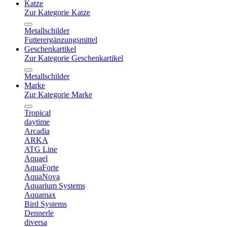
Katze
Zur Kategorie Katze
Metallschilder
Futterergänzungsmittel
Geschenkartikel
Zur Kategorie Geschenkartikel
Metallschilder
Marke
Zur Kategorie Marke
Tropical
daytime
Arcadia
ARKA
ATG Line
Aquael
AquaForte
AquaNova
Aquarium Systems
Aquamax
Bird Systems
Dennerle
diversa