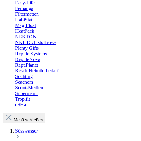
Easy-Life
Femanga
Filtermatten
HabiStat
Mag-Float
HeatPack
NEKTON
NKF Dichtstoffe eG
Plenty Gifts
Reptile Systems
ReptileNova
ReptiPlanet
Resch Heimtierbedarf
Söchting
Seachem
Scout-Medien
Silbermann
Tropifit
eSHa
Menü schließen
Süsswasser