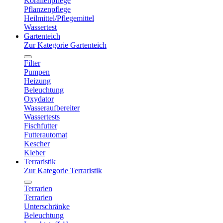
Korallenpflege
Pflanzenpflege
Heilmittel/Pflegemittel
Wassertest
Gartenteich
Zur Kategorie Gartenteich
Filter
Pumpen
Heizung
Beleuchtung
Oxydator
Wasseraufbereiter
Wassertests
Fischfutter
Futterautomat
Kescher
Kleber
Terraristik
Zur Kategorie Terraristik
Terrarien
Terrarien
Unterschränke
Beleuchtung