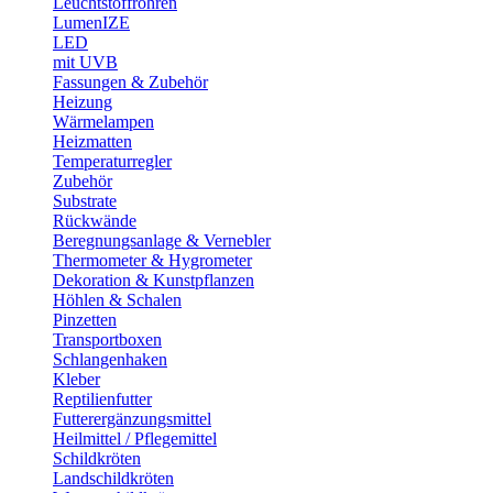
Leuchtstoffröhren
LumenIZE
LED
mit UVB
Fassungen & Zubehör
Heizung
Wärmelampen
Heizmatten
Temperaturregler
Zubehör
Substrate
Rückwände
Beregnungsanlage & Vernebler
Thermometer & Hygrometer
Dekoration & Kunstpflanzen
Höhlen & Schalen
Pinzetten
Transportboxen
Schlangenhaken
Kleber
Reptilienfutter
Futterergänzungsmittel
Heilmittel / Pflegemittel
Schildkröten
Landschildkröten