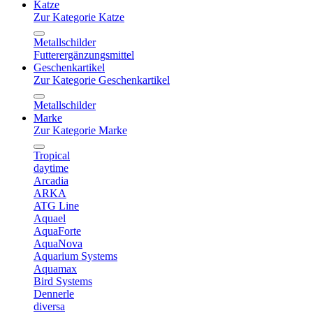
Katze
Zur Kategorie Katze
Metallschilder
Futterergänzungsmittel
Geschenkartikel
Zur Kategorie Geschenkartikel
Metallschilder
Marke
Zur Kategorie Marke
Tropical
daytime
Arcadia
ARKA
ATG Line
Aquael
AquaForte
AquaNova
Aquarium Systems
Aquamax
Bird Systems
Dennerle
diversa