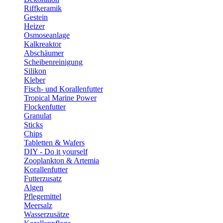
Riffkeramik
Gestein
Heizer
Osmoseanlage
Kalkreaktor
Abschäumer
Scheibenreinigung
Silikon
Kleber
Fisch- und Korallenfutter
Tropical Marine Power
Flockenfutter
Granulat
Sticks
Chips
Tabletten & Wafers
DIY - Do it yourself
Zooplankton & Artemia
Korallenfutter
Futterzusatz
Algen
Pflegemittel
Meersalz
Wasserzusätze