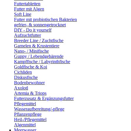
Futtertabletten
Futter mit Algen
Soft Line
Futter mit probiotischen Bakterien
gefrier- & sonnengetrocknet
DIY - Do it yourself
Aufzuchtfutter
Breeder Line / Zuchtfische
Garnelen & Krustentiere
Nano- / Minifische
Guppy / Lebendgebärende
Kampffische / Labyrinthfische
Goldfische & Koi
Cichliden
Diskusfische
Bodenbewohner
Axolotl
Artemia & Triops
Futterzusatz & Ergänzungsfutter
Pflegemittel
Wasseraufbereitung/-pflege
Pflanzenpflege
Heil-/Pflegemittel
Algenmittel
Meerwasser