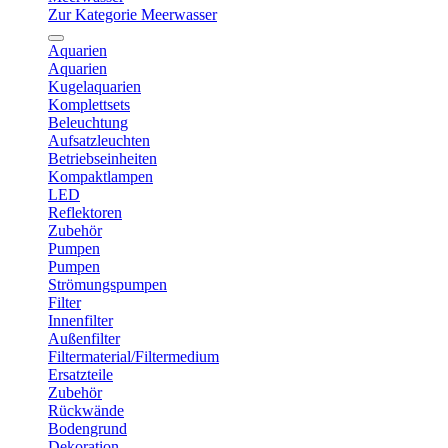
Zur Kategorie Meerwasser
Aquarien
Aquarien
Kugelaquarien
Komplettsets
Beleuchtung
Aufsatzleuchten
Betriebseinheiten
Kompaktlampen
LED
Reflektoren
Zubehör
Pumpen
Pumpen
Strömungspumpen
Filter
Innenfilter
Außenfilter
Filtermaterial/Filtermedium
Ersatzteile
Zubehör
Rückwände
Bodengrund
Dekoration