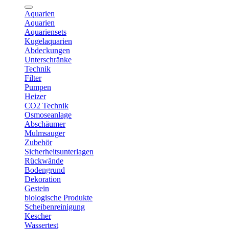
Aquarien
Aquarien
Aquariensets
Kugelaquarien
Abdeckungen
Unterschränke
Technik
Filter
Pumpen
Heizer
CO2 Technik
Osmoseanlage
Abschäumer
Mulmsauger
Zubehör
Sicherheitsunterlagen
Rückwände
Bodengrund
Dekoration
Gestein
biologische Produkte
Scheibenreinigung
Kescher
Wassertest