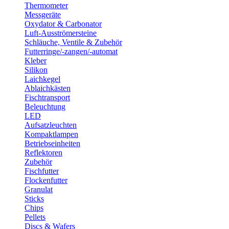
Thermometer
Messgeräte
Oxydator & Carbonator
Luft-Ausströmersteine
Schläuche, Ventile & Zubehör
Futterringe/-zangen/-automat
Kleber
Silikon
Laichkegel
Ablaichkästen
Fischtransport
Beleuchtung
LED
Aufsatzleuchten
Kompaktlampen
Betriebseinheiten
Reflektoren
Zubehör
Fischfutter
Flockenfutter
Granulat
Sticks
Chips
Pellets
Discs & Wafers