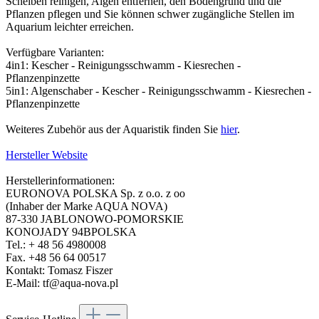
Scheiben reinigen, Algen entfernen, den Bodengrund und die
Pflanzen pflegen und Sie können schwer zugängliche Stellen im
Aquarium leichter erreichen.
Verfügbare Varianten:
4in1: Kescher - Reinigungsschwamm - Kiesrechen -
Pflanzenpinzette
5in1: Algenschaber - Kescher - Reinigungsschwamm - Kiesrechen -
Pflanzenpinzette
Weiteres Zubehör aus der Aquaristik finden Sie
hier
.
Hersteller Website
Herstellerinformationen:
EURONOVA POLSKA Sp. z o.o. z oo
(Inhaber der Marke AQUA NOVA)
87-330 JABLONOWO-POMORSKIE
KONOJADY 94BPOLSKA
Tel.: + 48 56 4980008
Fax. +48 56 64 00517
Kontakt: Tomasz Fiszer
E-Mail: tf@aqua-nova.pl