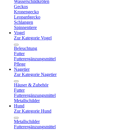
Wasserschildkröten
Geckos
Kronengecko
Leopardgecko
Schlangen
Spinnentiere
Vogel
Zur Kategorie Vogel
Beleuchtung
Futter
Futterergänzungsmittel
Pflege
Nagetier
Zur Kategorie Nagetier
Häuser & Zubehör
Futter
Futterergänzungsmittel
Metallschilder
Hund
Zur Kategorie Hund
Metallschilder
Futterergänzungsmittel