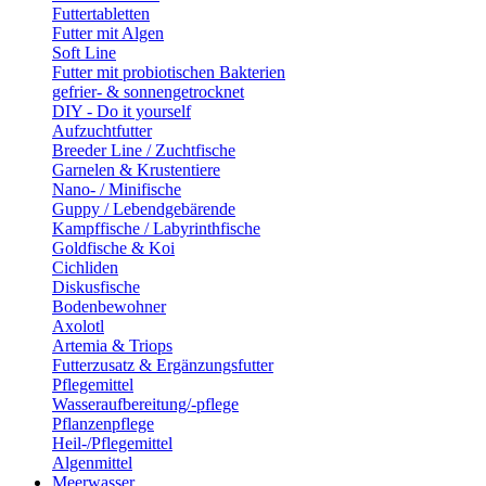
Futtertabletten
Futter mit Algen
Soft Line
Futter mit probiotischen Bakterien
gefrier- & sonnengetrocknet
DIY - Do it yourself
Aufzuchtfutter
Breeder Line / Zuchtfische
Garnelen & Krustentiere
Nano- / Minifische
Guppy / Lebendgebärende
Kampffische / Labyrinthfische
Goldfische & Koi
Cichliden
Diskusfische
Bodenbewohner
Axolotl
Artemia & Triops
Futterzusatz & Ergänzungsfutter
Pflegemittel
Wasseraufbereitung/-pflege
Pflanzenpflege
Heil-/Pflegemittel
Algenmittel
Meerwasser