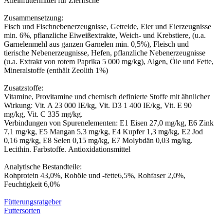
Alleinfuttermittel für Zierfische
Zusammensetzung:
Fisch und Fischnebenerzeugnisse, Getreide, Eier und Eierzeugnisse
min. 6%, pflanzliche Eiweißextrakte, Weich- und Krebstiere, (u.a.
Garnelenmehl aus ganzen Garnelen min. 0,5%), Fleisch und
tierische Nebenerzeugnisse, Hefen, pflanzliche Nebenerzeugnisse
(u.a. Extrakt von rotem Paprika 5 000 mg/kg), Algen, Öle und Fette,
Mineralstoffe (enthält Zeolith 1%)
Zusatzstoffe:
Vitamine, Provitamine und chemisch definierte Stoffe mit ähnlicher
Wirkung: Vit. A 23 000 IE/kg, Vit. D3 1 400 IE/kg, Vit. E 90
mg/kg, Vit. C 335 mg/kg.
Verbindungen von Spurenelementen: E1 Eisen 27,0 mg/kg, E6 Zink
7,1 mg/kg, E5 Mangan 5,3 mg/kg, E4 Kupfer 1,3 mg/kg, E2 Jod
0,16 mg/kg, E8 Selen 0,15 mg/kg, E7 Molybdän 0,03 mg/kg.
Lecithin.
Farbstoffe
.
Antioxidationsmittel
Analytische Bestandteile:
Rohprotein 43,0%,
Rohöle und -fette
6,5%, Rohfase
r 2,0%,
Feuchtigkeit 6,0%
Fütterungsratgeber
Futtersorten