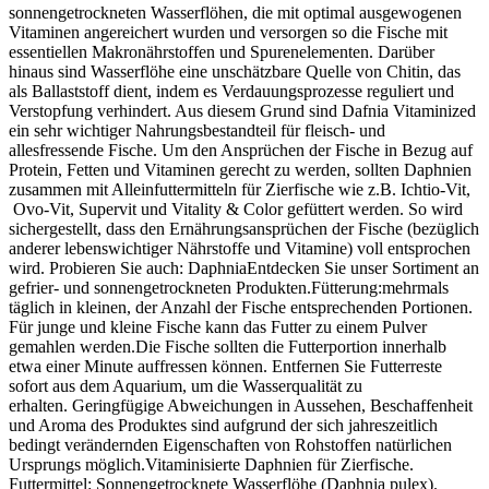
sonnengetrockneten Wasserflöhen, die mit optimal ausgewogenen
Vitaminen angereichert wurden und versorgen so die Fische mit
essentiellen Makronährstoffen und Spurenelementen. Darüber
hinaus sind Wasserflöhe eine unschätzbare Quelle von Chitin, das
als Ballaststoff dient, indem es Verdauungsprozesse reguliert und
Verstopfung verhindert. Aus diesem Grund sind Dafnia Vitaminized
ein sehr wichtiger Nahrungsbestandteil für fleisch- und
allesfressende Fische. Um den Ansprüchen der Fische in Bezug auf
Protein, Fetten und Vitaminen gerecht zu werden, sollten Daphnien
zusammen mit Alleinfuttermitteln für Zierfische wie z.B. Ichtio-Vit,
Ovo-Vit, Supervit und Vitality & Color gefüttert werden. So wird
sichergestellt, dass den Ernährungsansprüchen der Fische (bezüglich
anderer lebenswichtiger Nährstoffe und Vitamine) voll entsprochen
wird. Probieren Sie auch: DaphniaEntdecken Sie unser Sortiment an
gefrier- und sonnengetrockneten Produkten.Fütterung:mehrmals
täglich in kleinen, der Anzahl der Fische entsprechenden Portionen.
Für junge und kleine Fische kann das Futter zu einem Pulver
gemahlen werden.Die Fische sollten die Futterportion innerhalb
etwa einer Minute auffressen können. Entfernen Sie Futterreste
sofort aus dem Aquarium, um die Wasserqualität zu
erhalten. Geringfügige Abweichungen in Aussehen, Beschaffenheit
und Aroma des Produktes sind aufgrund der sich jahreszeitlich
bedingt verändernden Eigenschaften von Rohstoffen natürlichen
Ursprungs möglich.Vitaminisierte Daphnien für Zierfische.
Futtermittel: Sonnengetrocknete Wasserflöhe (Daphnia pulex).