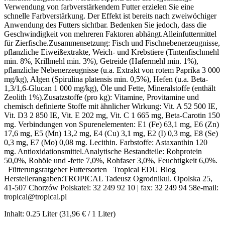
Verwendung von farbverstärkendem Futter erzielen Sie eine
schnelle Farbverstärkung. Der Effekt ist bereits nach zweiwöchiger
Anwendung des Futters sichtbar. Bedenken Sie jedoch, dass die
Geschwindigkeit von mehreren Faktoren abhängt.Alleinfuttermittel
für Zierfische.Zusammensetzung: Fisch und Fischnebenerzeugnisse,
pflanzliche Eiweißextrakte, Weich- und Krebstiere (Tintenfischmehl
min. 8%, Krillmehl min. 3%), Getreide (Hafermehl min. 1%),
pflanzliche Nebenerzeugnisse (u.a. Extrakt von rotem Paprika 3 000
mg/kg), Algen (Spirulina platensis min. 0,5%), Hefen (u.a. Beta-
1,3/1,6-Glucan 1 000 mg/kg), Öle und Fette, Mineralstoffe (enthält
Zeolith 1%).Zusatzstoffe (pro kg): Vitamine, Provitamine und
chemisch definierte Stoffe mit ähnlicher Wirkung: Vit. A 52 500 IE,
Vit. D3 2 850 IE, Vit. E 202 mg, Vit. C 1 665 mg, Beta-Carotin 150
mg. Verbindungen von Spurenelementen: E1 (Fe) 63,1 mg, E6 (Zn)
17,6 mg, E5 (Mn) 13,2 mg, E4 (Cu) 3,1 mg, E2 (I) 0,3 mg, E8 (Se)
0,3 mg, E7 (Mo) 0,08 mg. Lecithin. Farbstoffe: Astaxanthin 120
mg. Antioxidationsmittel.Analytische Bestandteile: Rohprotein
50,0%, Rohöle und -fette 7,0%, Rohfaser 3,0%, Feuchtigkeit 6,0%.
Fütterungsratgeber Futtersorten Tropical EDU Blog
Herstellerangaben:TROPICAL Tadeusz Ogrodnikul. Opolska 25,
41-507 Chorzów Polskatel: 32 249 92 10 | fax: 32 249 94 58e-mail:
tropical@tropical.pl
Inhalt:
0.25 Liter
(31,96 € / 1 Liter)