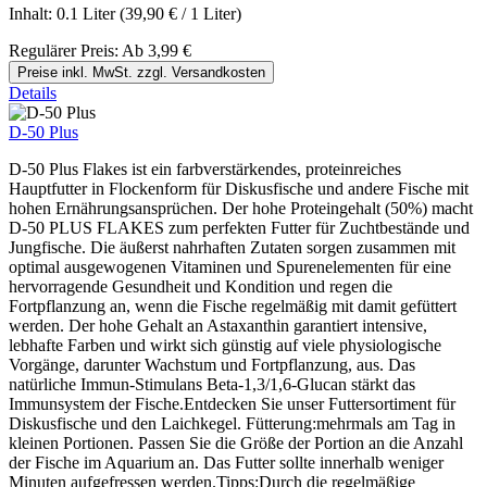
Inhalt:
0.1 Liter
(39,90 € / 1 Liter)
Regulärer Preis:
Ab
3,99 €
Preise inkl. MwSt. zzgl. Versandkosten
Details
D-50 Plus
D-50 Plus Flakes ist ein farbverstärkendes, proteinreiches
Hauptfutter in Flockenform für Diskusfische und andere Fische mit
hohen Ernährungsansprüchen. Der hohe Proteingehalt (50%) macht
D-50 PLUS FLAKES zum perfekten Futter für Zuchtbestände und
Jungfische. Die äußerst nahrhaften Zutaten sorgen zusammen mit
optimal ausgewogenen Vitaminen und Spurenelementen für eine
hervorragende Gesundheit und Kondition und regen die
Fortpflanzung an, wenn die Fische regelmäßig mit damit gefüttert
werden. Der hohe Gehalt an Astaxanthin garantiert intensive,
lebhafte Farben und wirkt sich günstig auf viele physiologische
Vorgänge, darunter Wachstum und Fortpflanzung, aus. Das
natürliche Immun-Stimulans Beta-1,3/1,6-Glucan stärkt das
Immunsystem der Fische.Entdecken Sie unser Futtersortiment für
Diskusfische und den Laichkegel. Fütterung:mehrmals am Tag in
kleinen Portionen. Passen Sie die Größe der Portion an die Anzahl
der Fische im Aquarium an. Das Futter sollte innerhalb weniger
Minuten aufgefressen werden.Tipps:Durch die regelmäßige