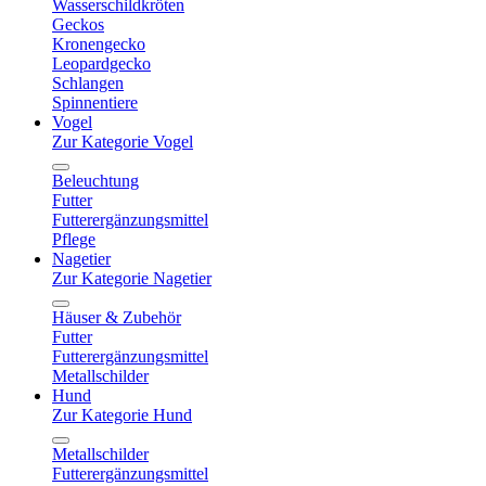
Wasserschildkröten
Geckos
Kronengecko
Leopardgecko
Schlangen
Spinnentiere
Vogel
Zur Kategorie Vogel
Beleuchtung
Futter
Futterergänzungsmittel
Pflege
Nagetier
Zur Kategorie Nagetier
Häuser & Zubehör
Futter
Futterergänzungsmittel
Metallschilder
Hund
Zur Kategorie Hund
Metallschilder
Futterergänzungsmittel