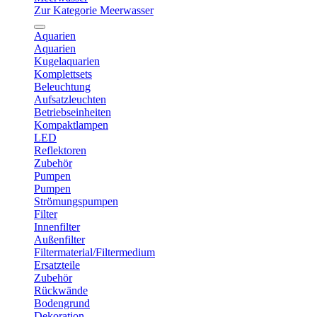
Zur Kategorie Meerwasser
Aquarien
Aquarien
Kugelaquarien
Komplettsets
Beleuchtung
Aufsatzleuchten
Betriebseinheiten
Kompaktlampen
LED
Reflektoren
Zubehör
Pumpen
Pumpen
Strömungspumpen
Filter
Innenfilter
Außenfilter
Filtermaterial/Filtermedium
Ersatzteile
Zubehör
Rückwände
Bodengrund
Dekoration