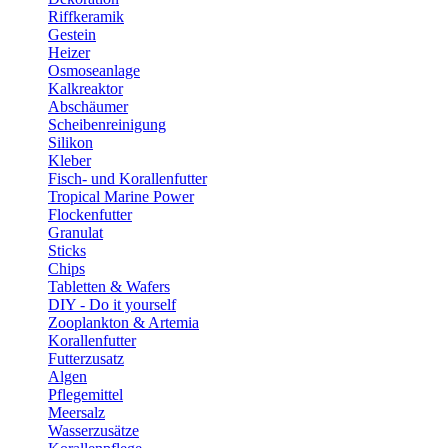
Riffkeramik
Gestein
Heizer
Osmoseanlage
Kalkreaktor
Abschäumer
Scheibenreinigung
Silikon
Kleber
Fisch- und Korallenfutter
Tropical Marine Power
Flockenfutter
Granulat
Sticks
Chips
Tabletten & Wafers
DIY - Do it yourself
Zooplankton & Artemia
Korallenfutter
Futterzusatz
Algen
Pflegemittel
Meersalz
Wasserzusätze