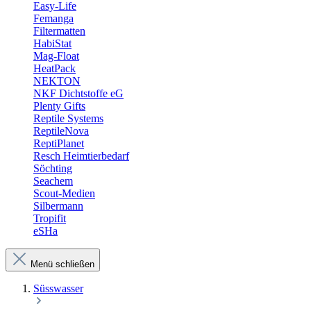
Easy-Life
Femanga
Filtermatten
HabiStat
Mag-Float
HeatPack
NEKTON
NKF Dichtstoffe eG
Plenty Gifts
Reptile Systems
ReptileNova
ReptiPlanet
Resch Heimtierbedarf
Söchting
Seachem
Scout-Medien
Silbermann
Tropifit
eSHa
Menü schließen
Süsswasser