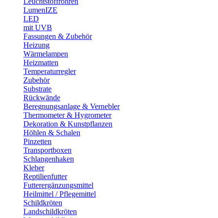
Leuchtstoffröhren
LumenIZE
LED
mit UVB
Fassungen & Zubehör
Heizung
Wärmelampen
Heizmatten
Temperaturregler
Zubehör
Substrate
Rückwände
Beregnungsanlage & Vernebler
Thermometer & Hygrometer
Dekoration & Kunstpflanzen
Höhlen & Schalen
Pinzetten
Transportboxen
Schlangenhaken
Kleber
Reptilienfutter
Futterergänzungsmittel
Heilmittel / Pflegemittel
Schildkröten
Landschildkröten