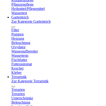
Korallenpflege
Pflanzenpflege
Heilmittel/Pflegemittel
Wassertest
Gartenteich
Zur Kategorie Gartenteich
Filter
Pumpen
Heizung
Beleuchtung
Oxydator
Wasseraufbereiter
Wassertests
Fischfutter
Futterautomat
Kescher
Kleber
Terraristik
Zur Kategorie Terraristik
Terrarien
Terrarien
Unterschränke
Beleuchtung