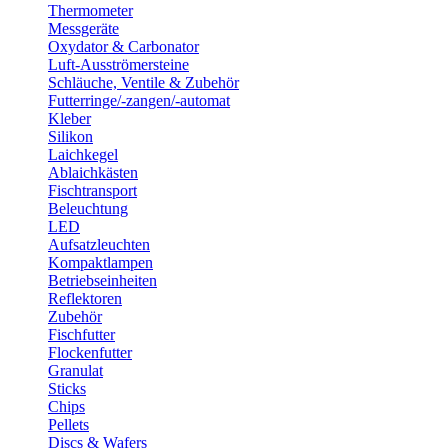
Thermometer
Messgeräte
Oxydator & Carbonator
Luft-Ausströmersteine
Schläuche, Ventile & Zubehör
Futterringe/-zangen/-automat
Kleber
Silikon
Laichkegel
Ablaichkästen
Fischtransport
Beleuchtung
LED
Aufsatzleuchten
Kompaktlampen
Betriebseinheiten
Reflektoren
Zubehör
Fischfutter
Flockenfutter
Granulat
Sticks
Chips
Pellets
Discs & Wafers