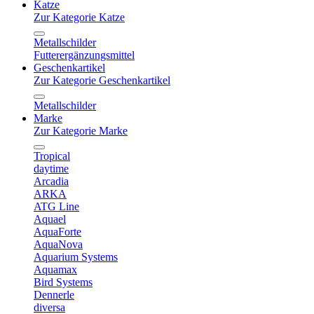
Katze
Zur Kategorie Katze
Metallschilder
Futterergänzungsmittel
Geschenkartikel
Zur Kategorie Geschenkartikel
Metallschilder
Marke
Zur Kategorie Marke
Tropical
daytime
Arcadia
ARKA
ATG Line
Aquael
AquaForte
AquaNova
Aquarium Systems
Aquamax
Bird Systems
Dennerle
diversa