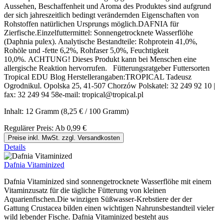
Aussehen, Beschaffenheit und Aroma des Produktes sind aufgrund
der sich jahreszeitlich bedingt verändernden Eigenschaften von
Rohstoffen natürlichen Ursprungs möglich.DAFNIA für
Zierfische.Einzelfuttermittel: Sonnengetrocknete Wasserflöhe
(Daphnia pulex). Analytische Bestandteile: Rohprotein 41,0%,
Rohöle und -fette 6,2%, Rohfaser 5,0%, Feuchtigkeit
10,0%. ACHTUNG! Dieses Produkt kann bei Menschen eine
allergische Reaktion hervorrufen. Fütterungsratgeber Futtersorten
Tropical EDU Blog Herstellerangaben:TROPICAL Tadeusz
Ogrodnikul. Opolska 25, 41-507 Chorzów Polskatel: 32 249 92 10 |
fax: 32 249 94 58e-mail: tropical@tropical.pl
Inhalt:
12 Gramm
(8,25 € / 100 Gramm)
Regulärer Preis:
Ab
0,99 €
Preise inkl. MwSt. zzgl. Versandkosten
Details
Dafnia Vitaminized
Dafnia Vitaminized sind sonnengetrocknete Wasserflöhe mit einem
Vitaminzusatz für die tägliche Fütterung von kleinen
Aquarienfischen.Die winzigen Süßwasser-Krebstiere der der
Gattung Crustacea bilden einen wichtigen Nahrunsbestandteil vieler
wild lebender Fische. Dafnia Vitaminized besteht aus