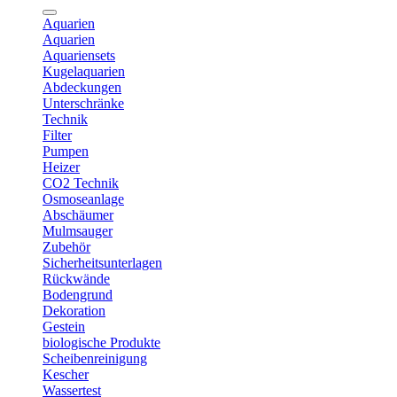
Aquarien
Aquarien
Aquariensets
Kugelaquarien
Abdeckungen
Unterschränke
Technik
Filter
Pumpen
Heizer
CO2 Technik
Osmoseanlage
Abschäumer
Mulmsauger
Zubehör
Sicherheitsunterlagen
Rückwände
Bodengrund
Dekoration
Gestein
biologische Produkte
Scheibenreinigung
Kescher
Wassertest