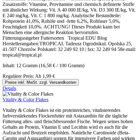
Zusatzstoffe: Vitamine, Provitamine und chemisch definierte Stoffe
mit ähnlicher Wirkung: Vit. A 40 000 IE/kg, Vit. D3 300 IE/kg, Vit.
E 240 mg/kg, Vit. C 1 800 mg/kg. Analytische Bestandteile:
Rohprotein 41,0%, Rohöle und -fette 6,2%, Rohfaser 5,0%,
Feuchtigkeit 10,0%. ACHTUNG! Dieses Produkt kann bei
Menschen eine allergische Reaktion hervorrufen.
Fütterungsratgeber Futtersorten Tropical EDU Blog
Herstellerangaben:TROPICAL Tadeusz Ogrodnikul. Opolska 25,
41-507 Chorzów Polskatel: 32 249 92 10 | fax: 32 249 94 58e-mail:
tropical@tropical.pl
Inhalt:
12 Gramm
(16,58 € / 100 Gramm)
Regulärer Preis:
Ab
1,99 €
Preise inkl. MwSt. zzgl. Versandkosten
Details
Vitality & Color Flakes
Vitality & Color Flakes ist ein proteinreiches, vitalisierendes
farbverstärkendes Flockenfutter mit Astaxanthin für die tägliche
Fütterung alles- und fleischfressender Fische. Wegen seines hohen
Gehalts an Protein, Vitamin E und Lecithin wird es auch für die
Aufzucht und Brutzeit empfohlen. Natürliche Carotinoide (Beta-
Carotin und Astaxanthin) sorgen für intensivere Farben und wirken