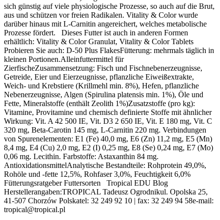
sich günstig auf viele physiologische Prozesse, so auch auf die Brut,
aus und schützen vor freien Radikalen. Vitality & Color wurde
darüber hinaus mit L-Carnitin angereichert, welches metabolische
Prozesse fördert. Dieses Futter ist auch in anderen Formen
erhältlich: Vitality & Color Granulat, Vitality & Color Tablets
Probieren Sie auch: D-50 Plus FlakesFütterung: mehrmals täglich in
kleinen Portionen.Alleinfuttermittel für
ZierfischeZusammensetzung: Fisch und Fischnebenerzeugnisse,
Getreide, Eier und Eierzeugnisse, pflanzliche Eiweißextrakte,
Weich- und Krebstiere (Krillmehl min. 8%), Hefen, pflanzliche
Nebenerzeugnisse, Algen (Spirulina platensis min. 1%), Öle und
Fette, Mineralstoffe (enthält Zeolith 1%)Zusatzstoffe (pro kg):
Vitamine, Provitamine und chemisch definierte Stoffe mit ähnlicher
Wirkung: Vit. A 42 500 IE, Vit. D3 2 650 IE, Vit. E 180 mg, Vit. C
320 mg, Beta-Carotin 145 mg, L-Carnitin 220 mg. Verbindungen
von Spurenelementen: E1 (Fe) 40,0 mg, E6 (Zn) 11,2 mg, E5 (Mn)
8,4 mg, E4 (Cu) 2,0 mg, E2 (I) 0,25 mg, E8 (Se) 0,24 mg, E7 (Mo)
0,06 mg. Lecithin. Farbstoffe: Astaxanthin 84 mg.
AntioxidationsmittelAnalytische Bestandteile: Rohprotein 49,0%,
Rohöle und -fette 12,5%, Rohfaser 3,0%, Feuchtigkeit 6,0%
Fütterungsratgeber Futtersorten Tropical EDU Blog
Herstellerangaben:TROPICAL Tadeusz Ogrodnikul. Opolska 25,
41-507 Chorzów Polskatel: 32 249 92 10 | fax: 32 249 94 58e-mail:
tropical@tropical.pl