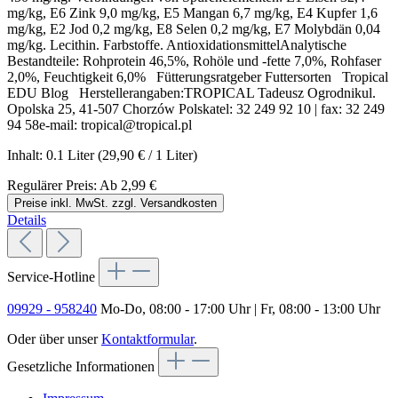
mg/kg, E6 Zink 9,0 mg/kg, E5 Mangan 6,7 mg/kg, E4 Kupfer 1,6
mg/kg, E2 Jod 0,2 mg/kg, E8 Selen 0,2 mg/kg, E7 Molybdän 0,04
mg/kg. Lecithin. Farbstoffe. AntioxidationsmittelAnalytische
Bestandteile: Rohprotein 46,5%, Rohöle und -fette 7,0%, Rohfaser
2,0%, Feuchtigkeit 6,0% Fütterungsratgeber Futtersorten Tropical
EDU Blog Herstellerangaben:TROPICAL Tadeusz Ogrodnikul.
Opolska 25, 41-507 Chorzów Polskatel: 32 249 92 10 | fax: 32 249
94 58e-mail: tropical@tropical.pl
Inhalt:
0.1 Liter
(29,90 € / 1 Liter)
Regulärer Preis:
Ab
2,99 €
Preise inkl. MwSt. zzgl. Versandkosten
Details
Service-Hotline
09929 - 958240
Mo-Do, 08:00 - 17:00 Uhr | Fr, 08:00 - 13:00 Uhr
Oder über unser
Kontaktformular
.
Gesetzliche Informationen