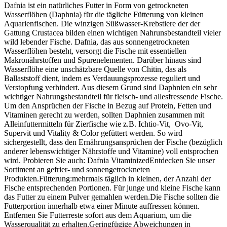
Dafnia ist ein natürliches Futter in Form von getrockneten
Wasserflöhen (Daphnia) für die tägliche Fütterung von kleinen
Aquarienfischen. Die winzigen Süßwasser-Krebstiere der der
Gattung Crustacea bilden einen wichtigen Nahrunsbestandteil vieler
wild lebender Fische. Dafnia, das aus sonnengetrockneten
Wasserflöhen besteht, versorgt die Fische mit essentiellen
Makronährstoffen und Spurenelementen. Darüber hinaus sind
Wasserflöhe eine unschätzbare Quelle von Chitin, das als
Ballaststoff dient, indem es Verdauungsprozesse reguliert und
Verstopfung verhindert. Aus diesem Grund sind Daphnien ein sehr
wichtiger Nahrungsbestandteil für fleisch- und allesfressende Fische.
Um den Ansprüchen der Fische in Bezug auf Protein, Fetten und
Vitaminen gerecht zu werden, sollten Daphnien zusammen mit
Alleinfuttermitteln für Zierfische wie z.B. Ichtio-Vit, Ovo-Vit,
Supervit und Vitality & Color gefüttert werden. So wird
sichergestellt, dass den Ernährungsansprüchen der Fische (bezüglich
anderer lebenswichtiger Nährstoffe und Vitamine) voll entsprochen
wird. Probieren Sie auch: Dafnia VitaminizedEntdecken Sie unser
Sortiment an gefrier- und sonnengetrockneten
Produkten.Fütterung:mehrmals täglich in kleinen, der Anzahl der
Fische entsprechenden Portionen. Für junge und kleine Fische kann
das Futter zu einem Pulver gemahlen werden.Die Fische sollten die
Futterportion innerhalb etwa einer Minute auffressen können.
Entfernen Sie Futterreste sofort aus dem Aquarium, um die
Wasserqualität zu erhalten.Geringfügige Abweichungen in