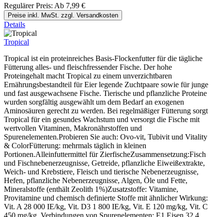
Regulärer Preis:
Ab
7,99 €
Preise inkl. MwSt. zzgl. Versandkosten
Details
Tropical
Tropical ist ein proteinreiches Basis-Flockenfutter für die tägliche
Fütterung alles- und fleischfressender Fische. Der hohe
Proteingehalt macht Tropical zu einem unverzichtbaren
Ernährungsbestandteil für Eier legende Zuchtpaare sowie für junge
und fast ausgewachsene Fische. Tierische und pflanzliche Proteine
wurden sorgfältig ausgewählt um dem Bedarf an exogenen
Aminosäuren gerecht zu werden. Bei regelmäßiger Fütterung sorgt
Tropical für ein gesundes Wachstum und versorgt die Fische mit
wertvollen Vitaminen, Makronährstoffen und
Spurenelementen.Probieren Sie auch: Ovo-vit, Tubivit und Vitality
& ColorFütterung: mehrmals täglich in kleinen
Portionen.Alleinfuttermittel für ZierfischeZusammensetzung:Fisch
und Fischnebenerzeugnisse, Getreide, pflanzliche Eiweißextrakte,
Weich- und Krebstiere, Fleisch und tierische Nebenerzeugnisse,
Hefen, pflanzliche Nebenerzeugnisse, Algen, Öle und Fette,
Mineralstoffe (enthält Zeolith 1%)Zusatzstoffe: Vitamine,
Provitamine und chemisch definierte Stoffe mit ähnlicher Wirkung:
Vit. A 28 000 IE/kg, Vit. D3 1 800 IE/kg, Vit. E 120 mg/kg, Vit. C
450 mg/kg. Verbindungen von Spurenelementen: E1 Eisen 32,4