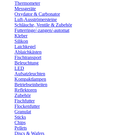
Thermometer
Messgeräte
Oxydator & Carbonator
Luft-Ausströmersteine
Schläuche, Ventile & Zubehör
Futterringe/-zangen/-automat
Kleber
Silikon
Laichkegel
Ablaichkästen
Fischtransport
Beleuchtung
LED
Aufsatzleuchten
Kompaktlampen
Betriebseinheiten
Reflektoren
Zubehör
Fischfutter
Flockenfutter
Granulat
Sticks
Chips
Pellets
Discs & Wafers