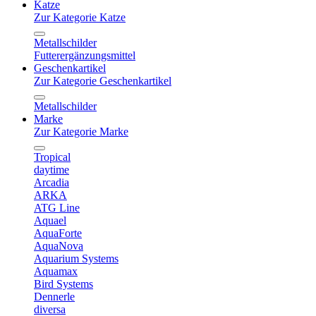
Katze
Zur Kategorie Katze
Metallschilder
Futterergänzungsmittel
Geschenkartikel
Zur Kategorie Geschenkartikel
Metallschilder
Marke
Zur Kategorie Marke
Tropical
daytime
Arcadia
ARKA
ATG Line
Aquael
AquaForte
AquaNova
Aquarium Systems
Aquamax
Bird Systems
Dennerle
diversa