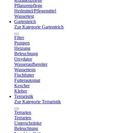
Korallenpflege
Pflanzenpflege
Heilmittel/Pflegemittel
Wassertest
Gartenteich
Zur Kategorie Gartenteich
Filter
Pumpen
Heizung
Beleuchtung
Oxydator
Wasseraufbereiter
Wassertests
Fischfutter
Futterautomat
Kescher
Kleber
Terraristik
Zur Kategorie Terraristik
Terrarien
Terrarien
Unterschränke
Beleuchtung