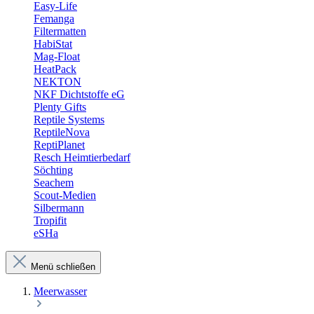
Easy-Life
Femanga
Filtermatten
HabiStat
Mag-Float
HeatPack
NEKTON
NKF Dichtstoffe eG
Plenty Gifts
Reptile Systems
ReptileNova
ReptiPlanet
Resch Heimtierbedarf
Söchting
Seachem
Scout-Medien
Silbermann
Tropifit
eSHa
Menü schließen
Meerwasser