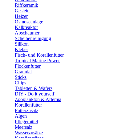
Riffkeramik
Gestein
Heizer
Osmoseanlage
Kalkreaktor
Abschäumer
Scheibenreinigung
Silikon
Kleber
Fisch- und Korallenfutter
Tropical Marine Power
Flockenfutter
Granulat
Sticks
Chips
Tabletten & Wafers
DIY - Do it yourself
Zooplankton & Artemia
Korallenfutter
Futterzusatz
Algen
Pflegemittel
Meersalz
Wasserzusätze