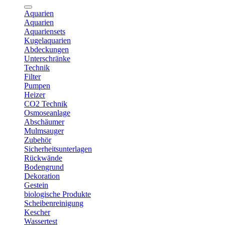
Aquarien
Aquarien
Aquariensets
Kugelaquarien
Abdeckungen
Unterschränke
Technik
Filter
Pumpen
Heizer
CO2 Technik
Osmoseanlage
Abschäumer
Mulmsauger
Zubehör
Sicherheitsunterlagen
Rückwände
Bodengrund
Dekoration
Gestein
biologische Produkte
Scheibenreinigung
Kescher
Wassertest