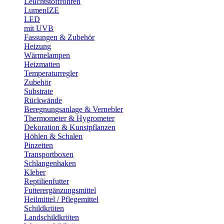
Leuchtstoffröhren
LumenIZE
LED
mit UVB
Fassungen & Zubehör
Heizung
Wärmelampen
Heizmatten
Temperaturregler
Zubehör
Substrate
Rückwände
Beregnungsanlage & Vernebler
Thermometer & Hygrometer
Dekoration & Kunstpflanzen
Höhlen & Schalen
Pinzetten
Transportboxen
Schlangenhaken
Kleber
Reptilienfutter
Futterergänzungsmittel
Heilmittel / Pflegemittel
Schildkröten
Landschildkröten