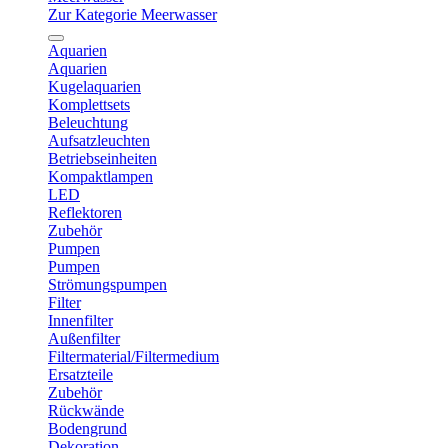
Zur Kategorie Meerwasser
Aquarien
Aquarien
Kugelaquarien
Komplettsets
Beleuchtung
Aufsatzleuchten
Betriebseinheiten
Kompaktlampen
LED
Reflektoren
Zubehör
Pumpen
Pumpen
Strömungspumpen
Filter
Innenfilter
Außenfilter
Filtermaterial/Filtermedium
Ersatzteile
Zubehör
Rückwände
Bodengrund
Dekoration