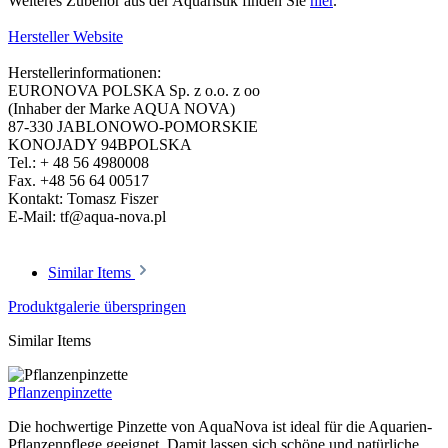
Weiteres Zubehör aus der Aquaristik finden Sie
hier
.
Hersteller Website
Herstellerinformationen:
EURONOVA POLSKA Sp. z o.o. z oo
(Inhaber der Marke AQUA NOVA)
87-330 JABLONOWO-POMORSKIE
KONOJADY 94BPOLSKA
Tel.: + 48 56 4980008
Fax. +48 56 64 00517
Kontakt: Tomasz Fiszer
E-Mail: tf@aqua-nova.pl
Similar Items
Produktgalerie überspringen
Similar Items
Pflanzenpinzette
Die hochwertige Pinzette von AquaNova ist ideal für die Aquarien-
Pflanzenpflege geeignet. Damit lassen sich schöne und natürliche