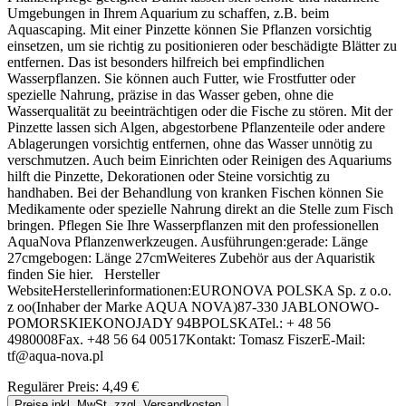
Umgebungen in Ihrem Aquarium zu schaffen, z.B. beim
Aquascaping. Mit einer Pinzette können Sie Pflanzen vorsichtig
einsetzen, um sie richtig zu positionieren oder beschädigte Blätter zu
entfernen. Das ist besonders hilfreich bei empfindlichen
Wasserpflanzen. Sie können auch Futter, wie Frostfutter oder
spezielle Nahrung, präzise in das Wasser geben, ohne die
Wasserqualität zu beeinträchtigen oder die Fische zu stören. Mit der
Pinzette lassen sich Algen, abgestorbene Pflanzenteile oder andere
Ablagerungen vorsichtig entfernen, ohne das Wasser unnötig zu
verschmutzen. Auch beim Einrichten oder Reinigen des Aquariums
hilft die Pinzette, Dekorationen oder Steine vorsichtig zu
handhaben. Bei der Behandlung von kranken Fischen können Sie
Medikamente oder spezielle Nahrung direkt an die Stelle zum Fisch
bringen. Pflegen Sie Ihre Wasserpflanzen mit den professionellen
AquaNova Pflanzenwerkzeugen. Ausführungen:gerade: Länge
27cmgebogen: Länge 27cmWeiteres Zubehör aus der Aquaristik
finden Sie hier. Hersteller
WebsiteHerstellerinformationen:EURONOVA POLSKA Sp. z o.o.
z oo(Inhaber der Marke AQUA NOVA)87-330 JABLONOWO-
POMORSKIEKONOJADY 94BPOLSKATel.: + 48 56
4980008Fax. +48 56 64 00517Kontakt: Tomasz FiszerE-Mail:
tf@aqua-nova.pl
Regulärer Preis:
4,49 €
Preise inkl. MwSt. zzgl. Versandkosten