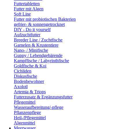
Futtertabletten
Futter mit Algen
Soft Line
Futter mit probiotischen Bakterien
gefrier- & sonnengetrocknet
DIY - Do it yourself
Aufzuchtfutter
Breeder Line / Zuchtfische
Garnelen & Krustentiere
Nano- / Minifische
Guppy / Lebendgebärende
Kampffische / Labyrinthfische
Goldfische & Koi
Cichliden
Diskusfische
Bodenbewohner
Axolotl
Artemia & Triops
Futterzusatz & Ergänzungsfutter
Pflegemittel
Wasseraufbereitung/-pflege
Pflanzenpflege
Heil-/Pflegemittel
Algenmittel
Meerwasser