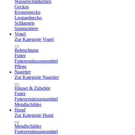
Wasserschildkröten
Geckos
Kronengecko
Leopardgecko
Schlangen
Spinnentiere
Vogel
Zur Kategorie Vogel
Beleuchtung
Futter
Futterergänzungsmittel
Pflege
Nagetier
Zur Kategorie Nagetier
Häuser & Zubehör
Futter
Futterergänzungsmittel
Metallschilder
Hund
Zur Kategorie Hund
Metallschilder
Futterergänzungsmittel