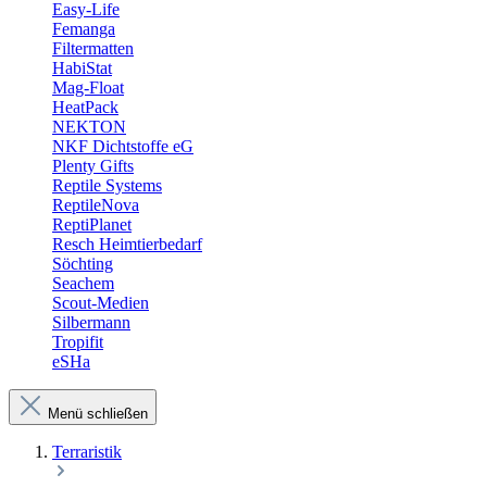
Easy-Life
Femanga
Filtermatten
HabiStat
Mag-Float
HeatPack
NEKTON
NKF Dichtstoffe eG
Plenty Gifts
Reptile Systems
ReptileNova
ReptiPlanet
Resch Heimtierbedarf
Söchting
Seachem
Scout-Medien
Silbermann
Tropifit
eSHa
Menü schließen
Terraristik