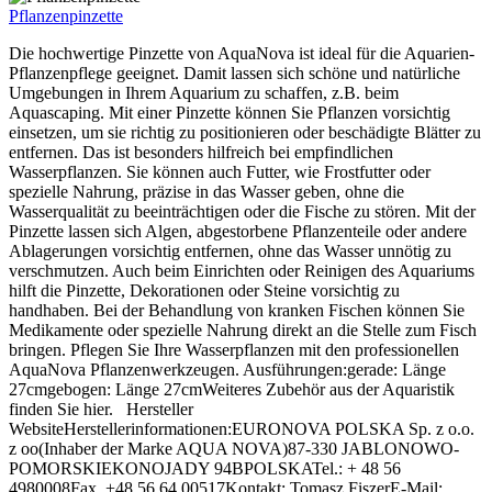
Pflanzenpinzette
Die hochwertige Pinzette von AquaNova ist ideal für die Aquarien-
Pflanzenpflege geeignet. Damit lassen sich schöne und natürliche
Umgebungen in Ihrem Aquarium zu schaffen, z.B. beim
Aquascaping. Mit einer Pinzette können Sie Pflanzen vorsichtig
einsetzen, um sie richtig zu positionieren oder beschädigte Blätter zu
entfernen. Das ist besonders hilfreich bei empfindlichen
Wasserpflanzen. Sie können auch Futter, wie Frostfutter oder
spezielle Nahrung, präzise in das Wasser geben, ohne die
Wasserqualität zu beeinträchtigen oder die Fische zu stören. Mit der
Pinzette lassen sich Algen, abgestorbene Pflanzenteile oder andere
Ablagerungen vorsichtig entfernen, ohne das Wasser unnötig zu
verschmutzen. Auch beim Einrichten oder Reinigen des Aquariums
hilft die Pinzette, Dekorationen oder Steine vorsichtig zu
handhaben. Bei der Behandlung von kranken Fischen können Sie
Medikamente oder spezielle Nahrung direkt an die Stelle zum Fisch
bringen. Pflegen Sie Ihre Wasserpflanzen mit den professionellen
AquaNova Pflanzenwerkzeugen. Ausführungen:gerade: Länge
27cmgebogen: Länge 27cmWeiteres Zubehör aus der Aquaristik
finden Sie hier. Hersteller
WebsiteHerstellerinformationen:EURONOVA POLSKA Sp. z o.o.
z oo(Inhaber der Marke AQUA NOVA)87-330 JABLONOWO-
POMORSKIEKONOJADY 94BPOLSKATel.: + 48 56
4980008Fax. +48 56 64 00517Kontakt: Tomasz FiszerE-Mail: