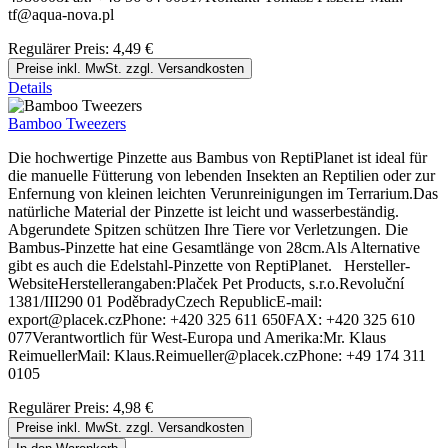
tf@aqua-nova.pl
Regulärer Preis:
4,49 €
Preise inkl. MwSt. zzgl. Versandkosten
Details
Bamboo Tweezers
Die hochwertige Pinzette aus Bambus von ReptiPlanet ist ideal für
die manuelle Fütterung von lebenden Insekten an Reptilien oder zur
Enfernung von kleinen leichten Verunreinigungen im Terrarium.Das
natürliche Material der Pinzette ist leicht und wasserbeständig.
Abgerundete Spitzen schützen Ihre Tiere vor Verletzungen. Die
Bambus-Pinzette hat eine Gesamtlänge von 28cm.Als Alternative
gibt es auch die Edelstahl-Pinzette von ReptiPlanet. Hersteller-
WebsiteHerstellerangaben:Plaček Pet Products, s.r.o.Revoluční
1381/III290 01 PoděbradyCzech RepublicE-mail:
export@placek.czPhone: +420 325 611 650FAX: +420 325 610
077Verantwortlich für West-Europa und Amerika:Mr. Klaus
ReimuellerMail: Klaus.Reimueller@placek.czPhone: +49 174 311
0105
Regulärer Preis:
4,98 €
Preise inkl. MwSt. zzgl. Versandkosten