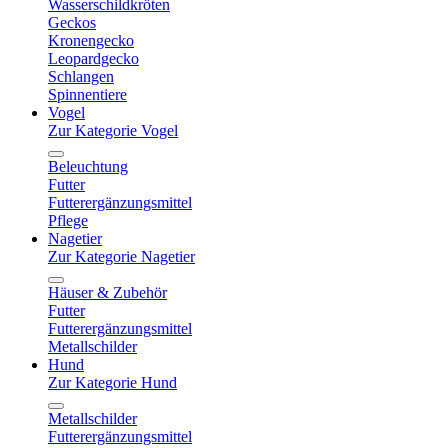
Wasserschildkröten
Geckos
Kronengecko
Leopardgecko
Schlangen
Spinnentiere
Vogel
Zur Kategorie Vogel
Beleuchtung
Futter
Futterergänzungsmittel
Pflege
Nagetier
Zur Kategorie Nagetier
Häuser & Zubehör
Futter
Futterergänzungsmittel
Metallschilder
Hund
Zur Kategorie Hund
Metallschilder
Futterergänzungsmittel