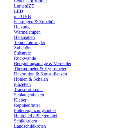
Leuchtstoffröhren
LumenIZE
LED
mit UVB
Fassungen & Zubehör
Heizung
Wärmelampen
Heizmatten
Temperaturregler
Zubehör
Substrate
Rückwände
Beregnungsanlage & Vernebler
Thermometer & Hygrometer
Dekoration & Kunstpflanzen
Höhlen & Schalen
Pinzetten
Transportboxen
Schlangenhaken
Kleber
Reptilienfutter
Futterergänzungsmittel
Heilmittel / Pflegemittel
Schildkröten
Landschildkröten