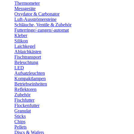
Thermometer
Messgeräte
Oxydator & Carbonator
Luft-Ausströmersteine
Schläuche, Ventile & Zubehör
Futterringe/-zangen/-automat
Kleber
Silikon
Laichkegel
Ablaichkästen
Fischtransport
Beleuchtung
LED
Aufsatzleuchten
Kompaktlampen
Betriebseinheiten
Reflektoren
Zubehör
Fischfutter
Flockenfutter
Granulat
Sticks
Chips
Pellets
Discs & Wafers