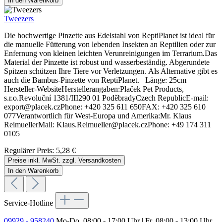
In den Warenkorb
Tweezers
Die hochwertige Pinzette aus Edelstahl von ReptiPlanet ist ideal für
die manuelle Fütterung von lebenden Insekten an Reptilien oder zur
Enfernung von kleinen leichten Verunreinigungen im Terrarium.Das
Material der Pinzette ist robust und wasserbeständig. Abgerundete
Spitzen schützen Ihre Tiere vor Verletzungen. Als Alternative gibt es
auch die Bambus-Pinzette von ReptiPlanet. Länge: 25cm
Hersteller-WebsiteHerstellerangaben:Plaček Pet Products,
s.r.o.Revoluční 1381/III290 01 PoděbradyCzech RepublicE-mail:
export@placek.czPhone: +420 325 611 650FAX: +420 325 610
077Verantwortlich für West-Europa und Amerika:Mr. Klaus
ReimuellerMail: Klaus.Reimueller@placek.czPhone: +49 174 311
0105
Regulärer Preis:
5,28 €
Preise inkl. MwSt. zzgl. Versandkosten
In den Warenkorb
Service-Hotline
09929 - 958240
Mo-Do, 08:00 - 17:00 Uhr | Fr, 08:00 - 13:00 Uhr