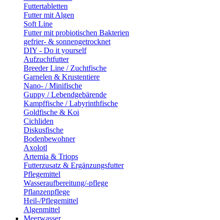
Futtertabletten
Futter mit Algen
Soft Line
Futter mit probiotischen Bakterien
gefrier- & sonnengetrocknet
DIY - Do it yourself
Aufzuchtfutter
Breeder Line / Zuchtfische
Garnelen & Krustentiere
Nano- / Minifische
Guppy / Lebendgebärende
Kampffische / Labyrinthfische
Goldfische & Koi
Cichliden
Diskusfische
Bodenbewohner
Axolotl
Artemia & Triops
Futterzusatz & Ergänzungsfutter
Pflegemittel
Wasseraufbereitung/-pflege
Pflanzenpflege
Heil-/Pflegemittel
Algenmittel
Meerwasser