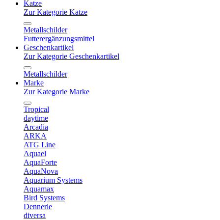
Katze
Zur Kategorie Katze
Metallschilder
Futterergänzungsmittel
Geschenkartikel
Zur Kategorie Geschenkartikel
Metallschilder
Marke
Zur Kategorie Marke
Tropical
daytime
Arcadia
ARKA
ATG Line
Aquael
AquaForte
AquaNova
Aquarium Systems
Aquamax
Bird Systems
Dennerle
diversa