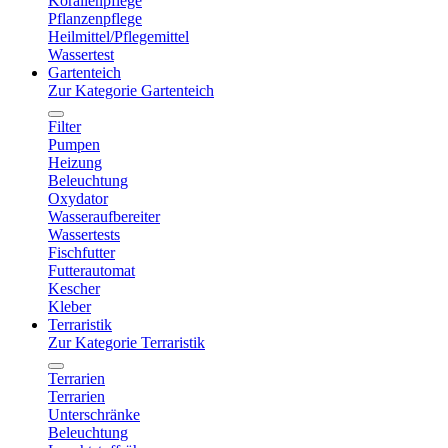
Korallenpflege
Pflanzenpflege
Heilmittel/Pflegemittel
Wassertest
Gartenteich
Zur Kategorie Gartenteich
Filter
Pumpen
Heizung
Beleuchtung
Oxydator
Wasseraufbereiter
Wassertests
Fischfutter
Futterautomat
Kescher
Kleber
Terraristik
Zur Kategorie Terraristik
Terrarien
Terrarien
Unterschränke
Beleuchtung