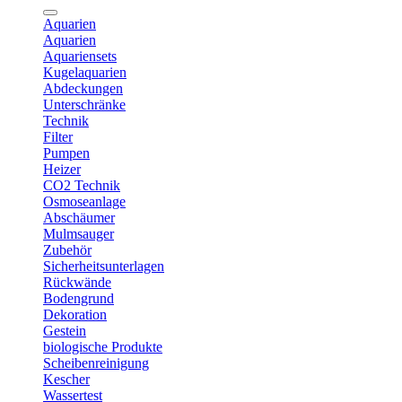
Aquarien
Aquarien
Aquariensets
Kugelaquarien
Abdeckungen
Unterschränke
Technik
Filter
Pumpen
Heizer
CO2 Technik
Osmoseanlage
Abschäumer
Mulmsauger
Zubehör
Sicherheitsunterlagen
Rückwände
Bodengrund
Dekoration
Gestein
biologische Produkte
Scheibenreinigung
Kescher
Wassertest