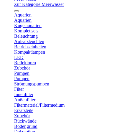
Zur Kategorie Meerwasser
Aquarien
Aquarien
Kugelaquarien
Komplettsets
Beleuchtung
Aufsatzleuchten
Betriebseinheiten
Kompaktlampen
LED
Reflektoren
Zubehör
Pumpen
Pumpen
Strömungspumpen
Filter
Innenfilter
Außenfilter
Filtermaterial/Filtermedium
Ersatzteile
Zubehör
Rückwände
Bodengrund
Dekoration