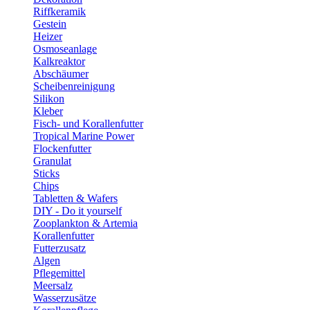
Riffkeramik
Gestein
Heizer
Osmoseanlage
Kalkreaktor
Abschäumer
Scheibenreinigung
Silikon
Kleber
Fisch- und Korallenfutter
Tropical Marine Power
Flockenfutter
Granulat
Sticks
Chips
Tabletten & Wafers
DIY - Do it yourself
Zooplankton & Artemia
Korallenfutter
Futterzusatz
Algen
Pflegemittel
Meersalz
Wasserzusätze