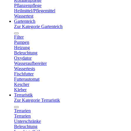
Korallenpflege
Pflanzenpflege
Heilmittel/Pflegemittel
Wassertest
Gartenteich
Zur Kategorie Gartenteich
Filter
Pumpen
Heizung
Beleuchtung
Oxydator
Wasseraufbereiter
Wassertests
Fischfutter
Futterautomat
Kescher
Kleber
Terraristik
Zur Kategorie Terraristik
Terrarien
Terrarien
Unterschränke
Beleuchtung