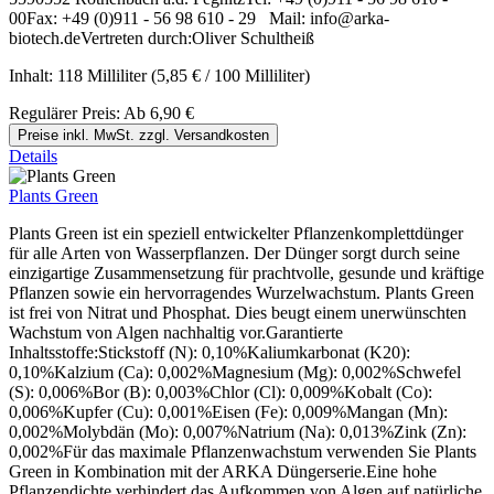
00Fax: +49 (0)911 - 56 98 610 - 29 Mail: info@arka-
biotech.deVertreten durch:Oliver Schultheiß
Inhalt:
118 Milliliter
(5,85 € / 100 Milliliter)
Regulärer Preis:
Ab
6,90 €
Preise inkl. MwSt. zzgl. Versandkosten
Details
Plants Green
Plants Green ist ein speziell entwickelter Pflanzenkomplettdünger
für alle Arten von Wasserpflanzen. Der Dünger sorgt durch seine
einzigartige Zusammensetzung für prachtvolle, gesunde und kräftige
Pflanzen sowie ein hervorragendes Wurzelwachstum. Plants Green
ist frei von Nitrat und Phosphat. Dies beugt einem unerwünschten
Wachstum von Algen nachhaltig vor.Garantierte
Inhaltsstoffe:Stickstoff (N): 0,10%Kaliumkarbonat (K20):
0,10%Kalzium (Ca): 0,002%Magnesium (Mg): 0,002%Schwefel
(S): 0,006%Bor (B): 0,003%Chlor (Cl): 0,009%Kobalt (Co):
0,006%Kupfer (Cu): 0,001%Eisen (Fe): 0,009%Mangan (Mn):
0,002%Molybdän (Mo): 0,007%Natrium (Na): 0,013%Zink (Zn):
0,002%Für das maximale Pflanzenwachstum verwenden Sie Plants
Green in Kombination mit der ARKA Düngerserie.Eine hohe
Pflanzendichte verhindert das Aufkommen von Algen auf natürliche