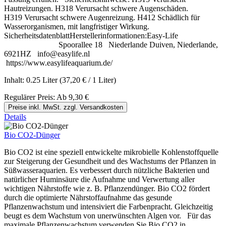
Hautreizungen. H318 Verursacht schwere Augenschäden.
H319 Verursacht schwere Augenreizung. H412 Schädlich für
Wasserorganismen, mit langfristiger Wirkung.
SicherheitsdatenblattHerstellerinformationen:Easy-Life
Spoorallee 18 Niederlande Duiven, Niederlande,
6921HZ info@easylife.nl
https://www.easylifeaquarium.de/
Inhalt:
0.25 Liter
(37,20 € / 1 Liter)
Regulärer Preis:
Ab
9,30 €
Preise inkl. MwSt. zzgl. Versandkosten
Details
Bio CO2-Dünger
Bio CO2 ist eine speziell entwickelte mikrobielle Kohlenstoffquelle
zur Steigerung der Gesundheit und des Wachstums der Pflanzen in
Süßwasseraquarien. Es verbessert durch nützliche Bakterien und
natürlicher Huminsäure die Aufnahme und Verwertung aller
wichtigen Nährstoffe wie z. B. Pflanzendünger. Bio CO2 fördert
durch die optimierte Nährstoffaufnahme das gesunde
Pflanzenwachstum und intensiviert die Farbenpracht. Gleichzeitig
beugt es dem Wachstum von unerwünschten Algen vor. Für das
maximale Pflanzenwachstum verwenden Sie Bio CO2 in