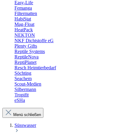
Easy-Life
Femanga
Filtermatten
HabiStat
Mag-Float
HeatPack
NEKTON
NKF Dichtstoffe eG
Plenty Gifts
Reptile Systems
ReptileNova
ReptiPlanet
Resch Heimtierbedarf
Söchting
Seachem
Scout-Medien
Silbermann
Tropifit
eSHa
Menü schließen
Süsswasser