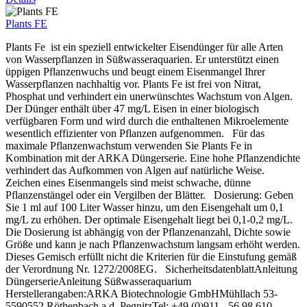
Plants FE
Plants Fe ist ein speziell entwickelter Eisendünger für alle Arten
von Wasserpflanzen in Süßwasseraquarien. Er unterstützt einen
üppigen Pflanzenwuchs und beugt einem Eisenmangel Ihrer
Wasserpflanzen nachhaltig vor. Plants Fe ist frei von Nitrat,
Phosphat und verhindert ein unerwünschtes Wachstum von Algen.
Der Dünger enthält über 47 mg/L Eisen in einer biologisch
verfügbaren Form und wird durch die enthaltenen Mikroelemente
wesentlich effizienter von Pflanzen aufgenommen. Für das
maximale Pflanzenwachstum verwenden Sie Plants Fe in
Kombination mit der ARKA Düngerserie. Eine hohe Pflanzendichte
verhindert das Aufkommen von Algen auf natürliche Weise.
Zeichen eines Eisenmangels sind meist schwache, dünne
Pflanzenstängel oder ein Vergilben der Blätter. Dosierung: Geben
Sie 1 ml auf 100 Liter Wasser hinzu, um den Eisengehalt um 0,1
mg/L zu erhöhen. Der optimale Eisengehalt liegt bei 0,1-0,2 mg/L.
Die Dosierung ist abhängig von der Pflanzenanzahl, Dichte sowie
Größe und kann je nach Pflanzenwachstum langsam erhöht werden.
Dieses Gemisch erfüllt nicht die Kriterien für die Einstufung gemäß
der Verordnung Nr. 1272/2008EG. SicherheitsdatenblattAnleitung
DüngerserieAnleitung Süßwasseraquarium
Herstellerangaben:ARKA Biotechnologie GmbHMühllach 53-
5590552 Röthenbach a.d. PegnitzTel: +49 (0)911 - 56 98 610 -