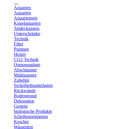
Aquarien
Aquarien
Aquariensets
Kugelaquarien
Abdeckungen
Unterschränke
Technik
Filter
Pumpen
Heizer
CO2 Technik
Osmoseanlage
Abschäumer
Mulmsauger
Zubehör
Sicherheitsunterlagen
Rückwände
Bodengrund
Dekoration
Gestein
biologische Produkte
Scheibenreinigung
Kescher
Wassertest