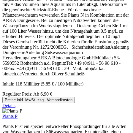
mlv = das Volumen Ihres Aquariums in Liter abzgl. Dekorationn =
die gewünschte Stickstoff-Ebene Für das maximale
Pflanzenwachstum verwenden Sie Plants N in Kombination mit der
ARKA Düngeserie. Bei zu niedrigen Nitratwerten können die
Wasserpflanzen im Wuchs stagnieren. Dosierung: Geben Sie 1 ml
auf 100 Liter Wasser hinzu, um den Nitratgehalt um 0,5 mg/L zu
erhöhen.Hinweis: Der optimale Nitratgehalt liegt bei 5-10 mg/L.
Dieses Gemisch erfüllt nicht die Kriterien für die Einstufung gemäß
der Verordnung Nr. 1272/2008EG. SicherheitsdatenblattAnleitung
DüngerserieAnleitung Süßwasseraquarium
Herstellerangaben:ARKA Biotechnologie GmbHMühllach 53-
5590552 Röthenbach a.d. PegnitzTel: +49 (0)911 - 56 98 610 -
00Fax: +49 (0)911 - 56 98 610 - 29 Mail: info@arka-
biotech.deVertreten durch:Oliver Schultheiß
Inhalt:
118 Milliliter
(5,85 € / 100 Milliliter)
Regulärer Preis:
Ab
6,90 €
Preise inkl. MwSt. zzgl. Versandkosten
Details
Plants P
Plants P ist ein speziell entwickelter Phosphordünger für alle Arten
von Wasserpflanzen in Süßwasseraquarien. Er unterstützt einen