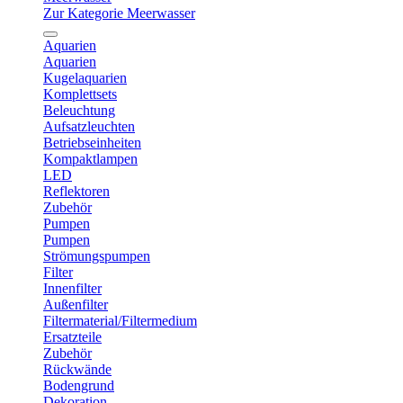
Zur Kategorie Meerwasser
Aquarien
Aquarien
Kugelaquarien
Komplettsets
Beleuchtung
Aufsatzleuchten
Betriebseinheiten
Kompaktlampen
LED
Reflektoren
Zubehör
Pumpen
Pumpen
Strömungspumpen
Filter
Innenfilter
Außenfilter
Filtermaterial/Filtermedium
Ersatzteile
Zubehör
Rückwände
Bodengrund
Dekoration