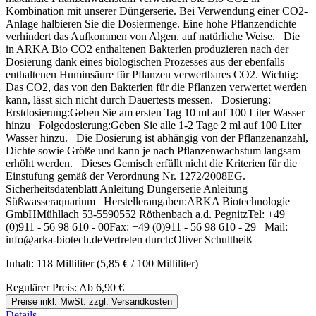
Kombination mit unserer Düngerserie. Bei Verwendung einer CO2-
Anlage halbieren Sie die Dosiermenge. Eine hohe Pflanzendichte
verhindert das Aufkommen von Algen. auf natürliche Weise. Die
in ARKA Bio CO2 enthaltenen Bakterien produzieren nach der
Dosierung dank eines biologischen Prozesses aus der ebenfalls
enthaltenen Huminsäure für Pflanzen verwertbares CO2. Wichtig:
Das CO2, das von den Bakterien für die Pflanzen verwertet werden
kann, lässt sich nicht durch Dauertests messen. Dosierung:
Erstdosierung:Geben Sie am ersten Tag 10 ml auf 100 Liter Wasser
hinzu Folgedosierung:Geben Sie alle 1-2 Tage 2 ml auf 100 Liter
Wasser hinzu. Die Dosierung ist abhängig von der Pflanzenanzahl,
Dichte sowie Größe und kann je nach Pflanzenwachstum langsam
erhöht werden. Dieses Gemisch erfüllt nicht die Kriterien für die
Einstufung gemäß der Verordnung Nr. 1272/2008EG.
Sicherheitsdatenblatt Anleitung Düngerserie Anleitung
Süßwasseraquarium Herstellerangaben:ARKA Biotechnologie
GmbHMühllach 53-5590552 Röthenbach a.d. PegnitzTel: +49
(0)911 - 56 98 610 - 00Fax: +49 (0)911 - 56 98 610 - 29 Mail:
info@arka-biotech.deVertreten durch:Oliver Schultheiß
Inhalt:
118 Milliliter
(5,85 € / 100 Milliliter)
Regulärer Preis:
Ab
6,90 €
Preise inkl. MwSt. zzgl. Versandkosten
Details