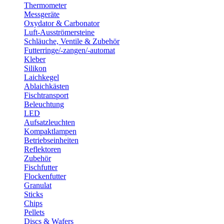
Thermometer
Messgeräte
Oxydator & Carbonator
Luft-Ausströmersteine
Schläuche, Ventile & Zubehör
Futterringe/-zangen/-automat
Kleber
Silikon
Laichkegel
Ablaichkästen
Fischtransport
Beleuchtung
LED
Aufsatzleuchten
Kompaktlampen
Betriebseinheiten
Reflektoren
Zubehör
Fischfutter
Flockenfutter
Granulat
Sticks
Chips
Pellets
Discs & Wafers