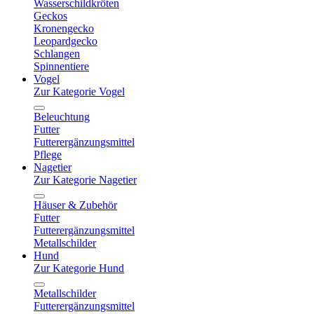
Wasserschildkröten
Geckos
Kronengecko
Leopardgecko
Schlangen
Spinnentiere
Vogel
Zur Kategorie Vogel
Beleuchtung
Futter
Futterergänzungsmittel
Pflege
Nagetier
Zur Kategorie Nagetier
Häuser & Zubehör
Futter
Futterergänzungsmittel
Metallschilder
Hund
Zur Kategorie Hund
Metallschilder
Futterergänzungsmittel