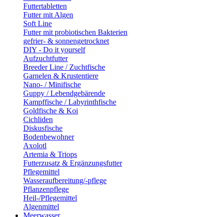
Futtertabletten
Futter mit Algen
Soft Line
Futter mit probiotischen Bakterien
gefrier- & sonnengetrocknet
DIY - Do it yourself
Aufzuchtfutter
Breeder Line / Zuchtfische
Garnelen & Krustentiere
Nano- / Minifische
Guppy / Lebendgebärende
Kampffische / Labyrinthfische
Goldfische & Koi
Cichliden
Diskusfische
Bodenbewohner
Axolotl
Artemia & Triops
Futterzusatz & Ergänzungsfutter
Pflegemittel
Wasseraufbereitung/-pflege
Pflanzenpflege
Heil-/Pflegemittel
Algenmittel
Meerwasser