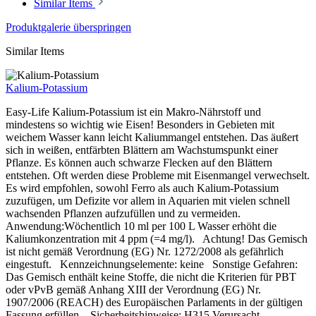
Similar Items
Produktgalerie überspringen
Similar Items
Kalium-Potassium
Easy-Life Kalium-Potassium ist ein Makro-Nährstoff und
mindestens so wichtig wie Eisen! Besonders in Gebieten mit
weichem Wasser kann leicht Kaliummangel entstehen. Das äußert
sich in weißen, entfärbten Blättern am Wachstumspunkt einer
Pflanze. Es können auch schwarze Flecken auf den Blättern
entstehen. Oft werden diese Probleme mit Eisenmangel verwechselt.
Es wird empfohlen, sowohl Ferro als auch Kalium-Potassium
zuzufügen, um Defizite vor allem in Aquarien mit vielen schnell
wachsenden Pflanzen aufzufüllen und zu vermeiden.
Anwendung:Wöchentlich 10 ml per 100 L Wasser erhöht die
Kaliumkonzentration mit 4 ppm (=4 mg/l). Achtung! Das Gemisch
ist nicht gemäß Verordnung (EG) Nr. 1272/2008 als gefährlich
eingestuft. Kennzeichnungselemente: keine Sonstige Gefahren:
Das Gemisch enthält keine Stoffe, die nicht die Kriterien für PBT
oder vPvB gemäß Anhang XIII der Verordnung (EG) Nr.
1907/2006 (REACH) des Europäischen Parlaments in der gültigen
Fassung erfüllen. Sicherheitshinweise: H315 Verursacht