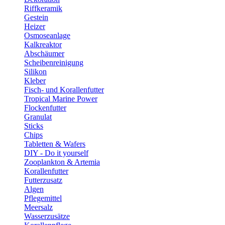
Riffkeramik
Gestein
Heizer
Osmoseanlage
Kalkreaktor
Abschäumer
Scheibenreinigung
Silikon
Kleber
Fisch- und Korallenfutter
Tropical Marine Power
Flockenfutter
Granulat
Sticks
Chips
Tabletten & Wafers
DIY - Do it yourself
Zooplankton & Artemia
Korallenfutter
Futterzusatz
Algen
Pflegemittel
Meersalz
Wasserzusätze