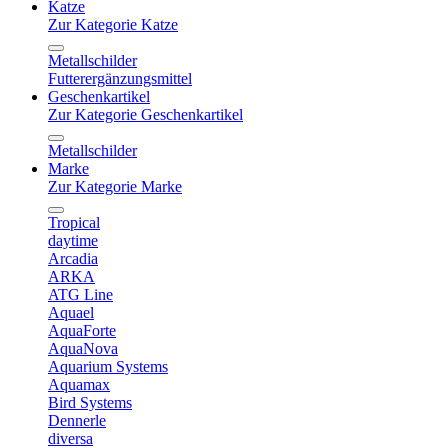
Katze
Zur Kategorie Katze
Metallschilder
Futterergänzungsmittel
Geschenkartikel
Zur Kategorie Geschenkartikel
Metallschilder
Marke
Zur Kategorie Marke
Tropical
daytime
Arcadia
ARKA
ATG Line
Aquael
AquaForte
AquaNova
Aquarium Systems
Aquamax
Bird Systems
Dennerle
diversa