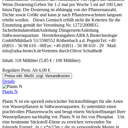
Weise.Dosierung:Geben Sie 1-2 mal pro Woche 5 ml auf 100 Liter
hinzuTipp: Die Dosierung ist abhängig von der Pflanzenanzahl,
Dichte sowie Größe und kann je nach Pflanzenwachstum langsam
erhöht werden. Dieses Gemisch erfüllt nicht die Kriterien für die
Einstufung gemäß der Verordnung Nr. 1272/2008EG.
SicherheitsdatenblattAnleitung DüngerserieAnleitung
Süßwasseraquarium Herstellerangaben:ARKA Biotechnologie
GmbHMühllach 53-5590552 Röthenbach a.d. PegnitzTel: +49
(0)911 - 56 98 610 - 00Fax: +49 (0)911 - 56 98 610 - 29 Mail:
info@arka-biotech.deVertreten durch:Oliver Schultheiß
Inhalt:
118 Milliliter
(5,85 € / 100 Milliliter)
Regulärer Preis:
Ab
6,90 €
Preise inkl. MwSt. zzgl. Versandkosten
Details
Plants N
Plants N ist ein speziell entwickelter Stickstoffdünger für alle Arten
von Wasserpflanzen in Süßwasseraquarien. Er unterstützt einen
prachtvollen Pflanzenwuchs und beugt einem Stickstoffmangel Ihrer
Wasserpflanzen nachhaltig vor. Plants N ist frei von Phosphat. Um
eine bestimmte Stickstoff-Ebene zu erreichen verwenden Sie
folgende Formel: m = v*n/15m = die zu verwendende Menge in