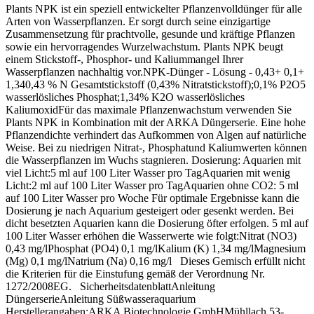
Plants NPK ist ein speziell entwickelter Pflanzenvolldünger für alle
Arten von Wasserpflanzen. Er sorgt durch seine einzigartige
Zusammensetzung für prachtvolle, gesunde und kräftige Pflanzen
sowie ein hervorragendes Wurzelwachstum. Plants NPK beugt
einem Stickstoff-, Phosphor- und Kaliummangel Ihrer
Wasserpflanzen nachhaltig vor.NPK-Dünger - Lösung - 0,43+ 0,1+
1,340,43 % N Gesamtstickstoff (0,43% Nitratstickstoff);0,1% P2O5
wasserlösliches Phosphat;1,34% K2O wasserlösliches
KaliumoxidFür das maximale Pflanzenwachstum verwenden Sie
Plants NPK in Kombination mit der ARKA Düngerserie. Eine hohe
Pflanzendichte verhindert das Aufkommen von Algen auf natürliche
Weise. Bei zu niedrigen Nitrat-, Phosphatund Kaliumwerten können
die Wasserpflanzen im Wuchs stagnieren. Dosierung: Aquarien mit
viel Licht:5 ml auf 100 Liter Wasser pro TagAquarien mit wenig
Licht:2 ml auf 100 Liter Wasser pro TagAquarien ohne CO2: 5 ml
auf 100 Liter Wasser pro Woche Für optimale Ergebnisse kann die
Dosierung je nach Aquarium gesteigert oder gesenkt werden. Bei
dicht besetzten Aquarien kann die Dosierung öfter erfolgen. 5 ml auf
100 Liter Wasser erhöhen die Wasserwerte wie folgt:Nitrat (NO3)
0,43 mg/lPhosphat (PO4) 0,1 mg/lKalium (K) 1,34 mg/lMagnesium
(Mg) 0,1 mg/lNatrium (Na) 0,16 mg/l Dieses Gemisch erfüllt nicht
die Kriterien für die Einstufung gemäß der Verordnung Nr.
1272/2008EG. SicherheitsdatenblattAnleitung
DüngerserieAnleitung Süßwasseraquarium
Herstellerangaben:ARKA Biotechnologie GmbHMühllach 53-