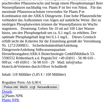
prachtvollen Pflanzenwuchs und beugt einem Phosphormangel Ihrer
Wasserpflanzen nachhaltig vor. Plants P ist frei von Nitrat. Für das
maximale Pflanzenwachstum verwenden Sie Plants P in
Kombination mit der ARKA Düngeserie. Eine hohe Pflanzendichte
verhindert das Aufkommen von Algen auf natürliche Weise. Bei zu
niedrigen Phosphatwerten können die Wasserpflanzen im Wuchs
stagnieren. Dosierung: Geben Sie 10 ml auf 100 Liter Wasser
hinzu, um den Phosphatgehalt um ca. 0,1 mg/L zu erhöhen. Der
optimale Phosphatgehalt liegt bei 0,1-1 mg/L. Dieses Gemisch
erfüllt nicht die Kriterien für die Einstufung gemäß der Verordnung
Nr. 1272/2008EG. SicherheitsdatenblattAnleitung
DüngerserieAnleitung Süßwasseraquarium
Herstellerangaben:ARKA Biotechnologie GmbHMühllach 53-
5590552 Röthenbach a.d. PegnitzTel: +49 (0)911 - 56 98 610 -
00Fax: +49 (0)911 - 56 98 610 - 29 Mail: info@arka-
biotech.deVertreten durch:Oliver Schultheiß
Inhalt:
118 Milliliter
(5,85 € / 100 Milliliter)
Regulärer Preis:
Ab
6,90 €
Preise inkl. MwSt. zzgl. Versandkosten
Details
Plants NPK