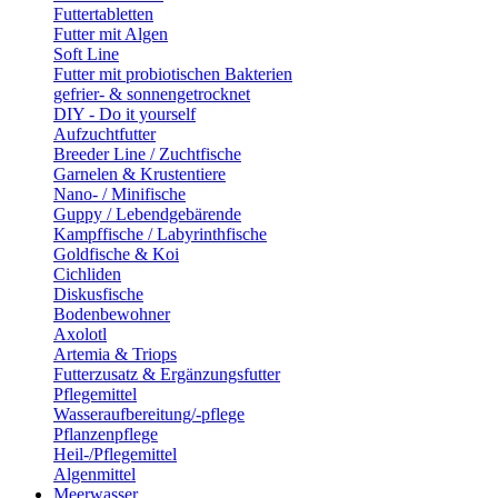
Futtertabletten
Futter mit Algen
Soft Line
Futter mit probiotischen Bakterien
gefrier- & sonnengetrocknet
DIY - Do it yourself
Aufzuchtfutter
Breeder Line / Zuchtfische
Garnelen & Krustentiere
Nano- / Minifische
Guppy / Lebendgebärende
Kampffische / Labyrinthfische
Goldfische & Koi
Cichliden
Diskusfische
Bodenbewohner
Axolotl
Artemia & Triops
Futterzusatz & Ergänzungsfutter
Pflegemittel
Wasseraufbereitung/-pflege
Pflanzenpflege
Heil-/Pflegemittel
Algenmittel
Meerwasser