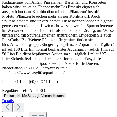
Reduzierung von Algen. Pinselalgen, Bartalgen und Konsorten
haben wirklich keine Chance mehr.Das Produkt eignet sich
ausgezeichnet zur Kombination mit dem Pflanzennährstoff
ProFito. Pflanzen brauchen mehr als nur Kohlenstoff. Auch
Spurenelemente sind unverzichtbar. Diese können jedoch nie genau
gemessen werden und da wir nicht wissen, welche Spurenelemente
im Wasser vorhanden sind, ist ProFito die ideale Lösung, um Wasser
umfassend mit Spurenelementen anzureichern.Entdecken Sie auch
EasyCarbo Bio.Weitere Pflanzenpflegemittel finden sie
hier. Anwendungstipps:Ein gering bepflanztes Aquarium : täglich 1
ml auf 100 LiterEin normal bepflanztes Aquarium : täglich 1 ml auf
50 Liter.Ein dicht bepflanztes Aquarium : täglich 1 ml auf 25
Liter.SicherheitsdatenblattHerstellerinformationen:Easy-Life
Spoorallee 18 Niederlande Duiven,
Niederlande, 6921HZ info@easylife.nl
https://www.easylifeaquarium.de/
Inhalt:
0.1 Liter
(60,00 € / 1 Liter)
Regulärer Preis:
Ab
6,00 €
Preise inkl. MwSt. zzgl. Versandkosten
Details