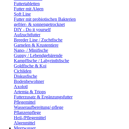
Futtertabletten
Futter mit Algen
Soft Line
Futter mit probiotischen Bakterien
gefrier- & sonnengetrocknet
DIY - Do it yourself
Aufzuchtfutter
Breeder Line / Zuchtfische
Garnelen & Krustentiere
Nano- / Minifische
Guppy / Lebendgebärende
Kampffische / Labyrinthfische
Goldfische & Koi
Cichliden
Diskusfische
Bodenbewohner
Axolotl
Artemia & Triops
Futterzusatz & Ergänzungsfutter
Pflegemittel
Wasseraufbereitung/-pflege
Pflanzenpflege
Heil-/Pflegemittel
Algenmittel
Meerwasser