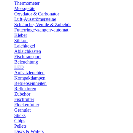
Thermometer
Messgeräte
Oxydator & Carbonator
Luft-Ausströmersteine
Schläuche, Ventile & Zubehör
Futterringe/-zangen/-automat
Kleber
Silikon
Laichkegel
Ablaichkästen
Fischtransport
Beleuchtung
LED
Aufsatzleuchten
Kompaktlampen
Betriebseinheiten
Reflektoren
Zubehör
Fischfutter
Flockenfutter
Granulat
Sticks
Chips
Pellets
Discs & Wafers