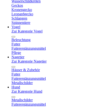
Wasserschildkröten
Geckos
Kronengecko
Leopardgecko
Schlangen
Spinnentiere
Vogel
Zur Kategorie Vogel
Beleuchtung
Futter
Futterergänzungsmittel
Pflege
Nagetier
Zur Kategorie Nagetier
Häuser & Zubehör
Futter
Futterergänzungsmittel
Metallschilder
Hund
Zur Kategorie Hund
Metallschilder
Futterergänzungsmittel