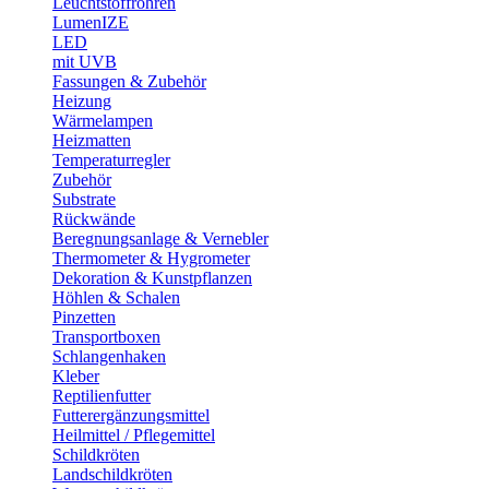
Leuchtstoffröhren
LumenIZE
LED
mit UVB
Fassungen & Zubehör
Heizung
Wärmelampen
Heizmatten
Temperaturregler
Zubehör
Substrate
Rückwände
Beregnungsanlage & Vernebler
Thermometer & Hygrometer
Dekoration & Kunstpflanzen
Höhlen & Schalen
Pinzetten
Transportboxen
Schlangenhaken
Kleber
Reptilienfutter
Futterergänzungsmittel
Heilmittel / Pflegemittel
Schildkröten
Landschildkröten