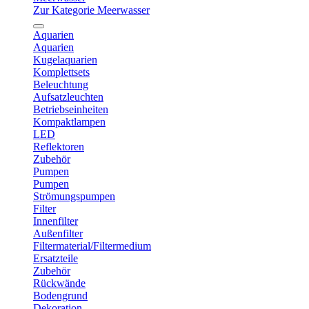
Zur Kategorie Meerwasser
Aquarien
Aquarien
Kugelaquarien
Komplettsets
Beleuchtung
Aufsatzleuchten
Betriebseinheiten
Kompaktlampen
LED
Reflektoren
Zubehör
Pumpen
Pumpen
Strömungspumpen
Filter
Innenfilter
Außenfilter
Filtermaterial/Filtermedium
Ersatzteile
Zubehör
Rückwände
Bodengrund
Dekoration