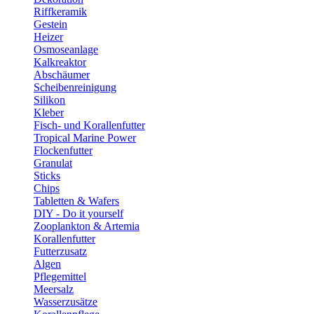
Riffkeramik
Gestein
Heizer
Osmoseanlage
Kalkreaktor
Abschäumer
Scheibenreinigung
Silikon
Kleber
Fisch- und Korallenfutter
Tropical Marine Power
Flockenfutter
Granulat
Sticks
Chips
Tabletten & Wafers
DIY - Do it yourself
Zooplankton & Artemia
Korallenfutter
Futterzusatz
Algen
Pflegemittel
Meersalz
Wasserzusätze