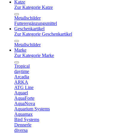
Katze
Zur Kategorie Katze
Metallschilder
Futterergänzungsmittel
Geschenkartikel
Zur Kategorie Geschenkartikel
Metallschilder
Marke
Zur Kategorie Marke
Tropical
daytime
Arcadia
ARKA
ATG Line
Aquael
AquaForte
AquaNova
Aquarium Systems
Aquamax
Bird Systems
Dennerle
diversa