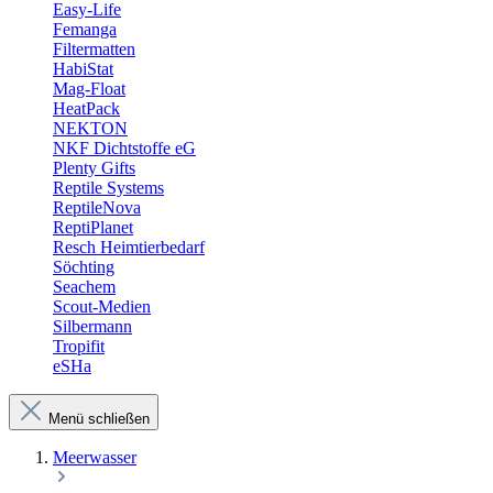
Easy-Life
Femanga
Filtermatten
HabiStat
Mag-Float
HeatPack
NEKTON
NKF Dichtstoffe eG
Plenty Gifts
Reptile Systems
ReptileNova
ReptiPlanet
Resch Heimtierbedarf
Söchting
Seachem
Scout-Medien
Silbermann
Tropifit
eSHa
Menü schließen
Meerwasser