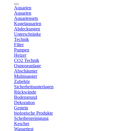
Aquarien
Aquarien
Aquariensets
Kugelaquarien
Abdeckungen
Unterschränke
Technik
Filter
Pumpen
Heizer
CO2 Technik
Osmoseanlage
Abschäumer
Mulmsauger
Zubehör
Sicherheitsunterlagen
Rückwände
Bodengrund
Dekoration
Gestein
biologische Produkte
Scheibenreinigung
Kescher
Wassertest