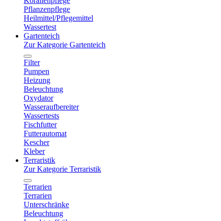
Korallenpflege
Pflanzenpflege
Heilmittel/Pflegemittel
Wassertest
Gartenteich
Zur Kategorie Gartenteich
Filter
Pumpen
Heizung
Beleuchtung
Oxydator
Wasseraufbereiter
Wassertests
Fischfutter
Futterautomat
Kescher
Kleber
Terraristik
Zur Kategorie Terraristik
Terrarien
Terrarien
Unterschränke
Beleuchtung