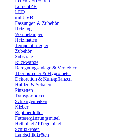
Leuchtstoffröhren
LumenIZE
LED
mit UVB
Fassungen & Zubehör
Heizung
Wärmelampen
Heizmatten
Temperaturregler
Zubehör
Substrate
Rückwände
Beregnungsanlage & Vernebler
Thermometer & Hygrometer
Dekoration & Kunstpflanzen
Höhlen & Schalen
Pinzetten
Transportboxen
Schlangenhaken
Kleber
Reptilienfutter
Futterergänzungsmittel
Heilmittel / Pflegemittel
Schildkröten
Landschildkröten