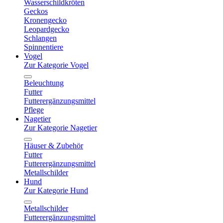
Wasserschildkröten
Geckos
Kronengecko
Leopardgecko
Schlangen
Spinnentiere
Vogel
Zur Kategorie Vogel
Beleuchtung
Futter
Futterergänzungsmittel
Pflege
Nagetier
Zur Kategorie Nagetier
Häuser & Zubehör
Futter
Futterergänzungsmittel
Metallschilder
Hund
Zur Kategorie Hund
Metallschilder
Futterergänzungsmittel