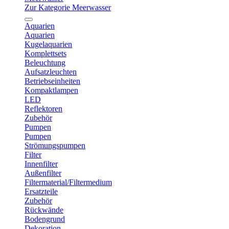
Zur Kategorie Meerwasser
Aquarien
Aquarien
Kugelaquarien
Komplettsets
Beleuchtung
Aufsatzleuchten
Betriebseinheiten
Kompaktlampen
LED
Reflektoren
Zubehör
Pumpen
Pumpen
Strömungspumpen
Filter
Innenfilter
Außenfilter
Filtermaterial/Filtermedium
Ersatzteile
Zubehör
Rückwände
Bodengrund
Dekoration