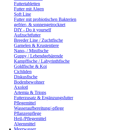
Futtertabletten
Futter mit Algen
Soft Line
Futter mit probiotischen Bakterien
gefrier- & sonnengetrocknet
DIY - Do it yourself
Aufzuchtfutter
Breeder Line / Zuchtfische
Garnelen & Krustentiere
Nano- / Minifische
Guppy / Lebendgebärende
Kampffische / Labyrinthfische
Goldfische & Koi
Cichliden
Diskusfische
Bodenbewohner
Axolotl
Artemia & Triops
Futterzusatz & Ergänzungsfutter
Pflegemittel
Wasseraufbereitung/-pflege
Pflanzenpflege
Heil-/Pflegemittel
Algenmittel
Meerwasser