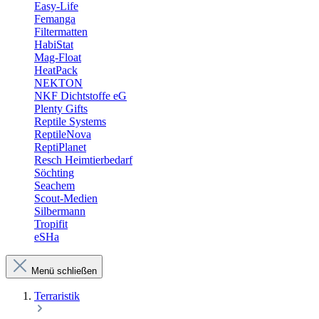
Easy-Life
Femanga
Filtermatten
HabiStat
Mag-Float
HeatPack
NEKTON
NKF Dichtstoffe eG
Plenty Gifts
Reptile Systems
ReptileNova
ReptiPlanet
Resch Heimtierbedarf
Söchting
Seachem
Scout-Medien
Silbermann
Tropifit
eSHa
Menü schließen
Terraristik