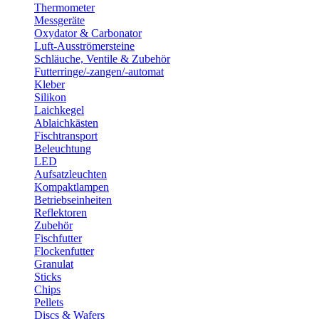
Thermometer
Messgeräte
Oxydator & Carbonator
Luft-Ausströmersteine
Schläuche, Ventile & Zubehör
Futterringe/-zangen/-automat
Kleber
Silikon
Laichkegel
Ablaichkästen
Fischtransport
Beleuchtung
LED
Aufsatzleuchten
Kompaktlampen
Betriebseinheiten
Reflektoren
Zubehör
Fischfutter
Flockenfutter
Granulat
Sticks
Chips
Pellets
Discs & Wafers