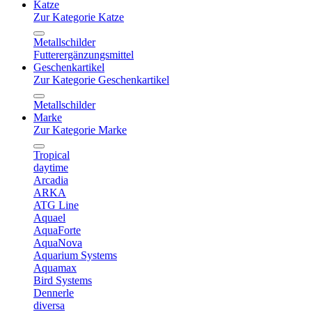
Katze
Zur Kategorie Katze
Metallschilder
Futterergänzungsmittel
Geschenkartikel
Zur Kategorie Geschenkartikel
Metallschilder
Marke
Zur Kategorie Marke
Tropical
daytime
Arcadia
ARKA
ATG Line
Aquael
AquaForte
AquaNova
Aquarium Systems
Aquamax
Bird Systems
Dennerle
diversa