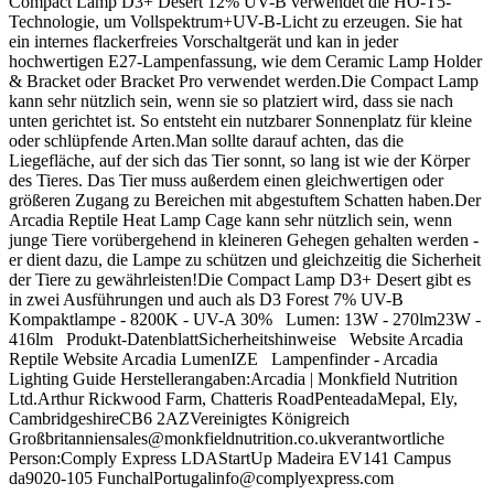
Compact Lamp D3+ Desert 12% UV-B verwendet die HO-T5-
Technologie, um Vollspektrum+UV-B-Licht zu erzeugen. Sie hat
ein internes flackerfreies Vorschaltgerät und kan in jeder
hochwertigen E27-Lampenfassung, wie dem Ceramic Lamp Holder
& Bracket oder Bracket Pro verwendet werden.Die Compact Lamp
kann sehr nützlich sein, wenn sie so platziert wird, dass sie nach
unten gerichtet ist. So entsteht ein nutzbarer Sonnenplatz für kleine
oder schlüpfende Arten.Man sollte darauf achten, das die
Liegefläche, auf der sich das Tier sonnt, so lang ist wie der Körper
des Tieres. Das Tier muss außerdem einen gleichwertigen oder
größeren Zugang zu Bereichen mit abgestuftem Schatten haben.Der
Arcadia Reptile Heat Lamp Cage kann sehr nützlich sein, wenn
junge Tiere vorübergehend in kleineren Gehegen gehalten werden -
er dient dazu, die Lampe zu schützen und gleichzeitig die Sicherheit
der Tiere zu gewährleisten!Die Compact Lamp D3+ Desert gibt es
in zwei Ausführungen und auch als D3 Forest 7% UV-B
Kompaktlampe - 8200K - UV-A 30% Lumen: 13W - 270lm23W -
416lm Produkt-DatenblattSicherheitshinweise Website Arcadia
Reptile Website Arcadia LumenIZE Lampenfinder - Arcadia
Lighting Guide Herstellerangaben:Arcadia | Monkfield Nutrition
Ltd.Arthur Rickwood Farm, Chatteris RoadPenteadaMepal, Ely,
CambridgeshireCB6 2AZVereinigtes Königreich
Großbritanniensales@monkfieldnutrition.co.ukverantwortliche
Person:Comply Express LDAStartUp Madeira EV141 Campus
da9020-105 FunchalPortugalinfo@complyexpress.com