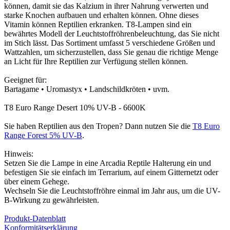
können, damit sie das Kalzium in ihrer Nahrung verwerten und
starke Knochen aufbauen und erhalten können. Ohne dieses
Vitamin können Reptilien erkranken. T8-Lampen sind ein
bewährtes Modell der Leuchtstoffröhrenbeleuchtung, das Sie nicht
im Stich lässt. Das Sortiment umfasst 5 verschiedene Größen und
Wattzahlen, um sicherzustellen, dass Sie genau die richtige Menge
an Licht für Ihre Reptilien zur Verfügung stellen können.
Geeignet für:
Bartagame • Uromastyx • Landschildkröten • uvm.
T8 Euro Range Desert 10% UV-B - 6600K
Sie haben Reptilien aus den Tropen? Dann nutzen Sie die
T8 Euro
Range Forest 5% UV-B
.
Hinweis:
Setzen Sie die Lampe in eine Arcadia Reptile Halterung ein und
befestigen Sie sie einfach im Terrarium, auf einem Gitternetzt oder
über einem Gehege.
Wechseln Sie die Leuchtstoffröhre einmal im Jahr aus, um die UV-
B-Wirkung zu gewährleisten.
Produkt-Datenblatt
Konformitätserklärung