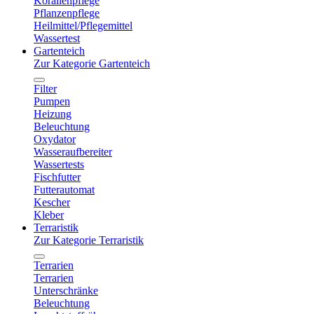
Korallenpflege
Pflanzenpflege
Heilmittel/Pflegemittel
Wassertest
Gartenteich
Zur Kategorie Gartenteich
Filter
Pumpen
Heizung
Beleuchtung
Oxydator
Wasseraufbereiter
Wassertests
Fischfutter
Futterautomat
Kescher
Kleber
Terraristik
Zur Kategorie Terraristik
Terrarien
Terrarien
Unterschränke
Beleuchtung