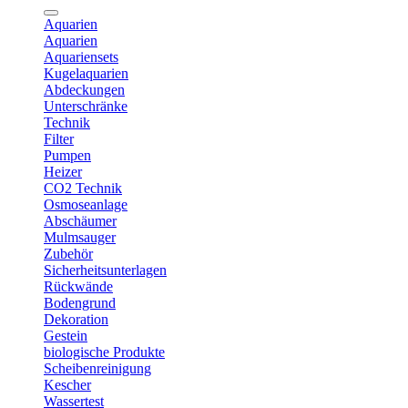
Aquarien
Aquarien
Aquariensets
Kugelaquarien
Abdeckungen
Unterschränke
Technik
Filter
Pumpen
Heizer
CO2 Technik
Osmoseanlage
Abschäumer
Mulmsauger
Zubehör
Sicherheitsunterlagen
Rückwände
Bodengrund
Dekoration
Gestein
biologische Produkte
Scheibenreinigung
Kescher
Wassertest