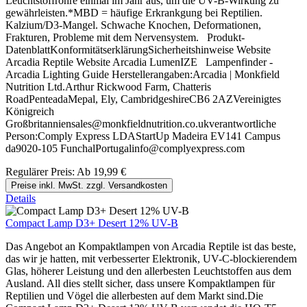
Leuchtstoffröhre einmal im Jahr aus, um die UV-B-Wirkung zu
gewährleisten.*MBD = häufige Erkrankgung bei Reptilien.
Kalzium/D3-Mangel. Schwache Knochen, Deformationen,
Frakturen, Probleme mit dem Nervensystem. Produkt-
DatenblattKonformitätserklärungSicherheitshinweise Website
Arcadia Reptile Website Arcadia LumenIZE Lampenfinder -
Arcadia Lighting Guide Herstellerangaben:Arcadia | Monkfield
Nutrition Ltd.Arthur Rickwood Farm, Chatteris
RoadPenteadaMepal, Ely, CambridgeshireCB6 2AZVereinigtes
Königreich
Großbritanniensales@monkfieldnutrition.co.ukverantwortliche
Person:Comply Express LDAStartUp Madeira EV141 Campus
da9020-105 FunchalPortugalinfo@complyexpress.com
Regulärer Preis:
Ab
19,99 €
Preise inkl. MwSt. zzgl. Versandkosten
Details
Compact Lamp D3+ Desert 12% UV-B
Das Angebot an Kompaktlampen von Arcadia Reptile ist das beste,
das wir je hatten, mit verbesserter Elektronik, UV-C-blockierendem
Glas, höherer Leistung und den allerbesten Leuchtstoffen aus dem
Ausland. All dies stellt sicher, dass unsere Kompaktlampen für
Reptilien und Vögel die allerbesten auf dem Markt sind.Die