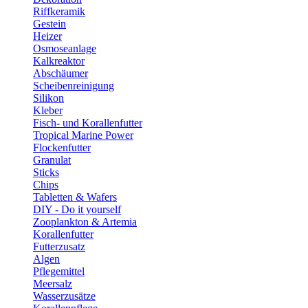
Riffkeramik
Gestein
Heizer
Osmoseanlage
Kalkreaktor
Abschäumer
Scheibenreinigung
Silikon
Kleber
Fisch- und Korallenfutter
Tropical Marine Power
Flockenfutter
Granulat
Sticks
Chips
Tabletten & Wafers
DIY - Do it yourself
Zooplankton & Artemia
Korallenfutter
Futterzusatz
Algen
Pflegemittel
Meersalz
Wasserzusätze