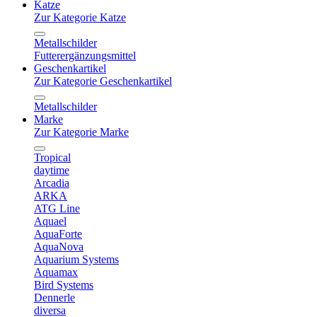
Katze
Zur Kategorie Katze
Metallschilder
Futterergänzungsmittel
Geschenkartikel
Zur Kategorie Geschenkartikel
Metallschilder
Marke
Zur Kategorie Marke
Tropical
daytime
Arcadia
ARKA
ATG Line
Aquael
AquaForte
AquaNova
Aquarium Systems
Aquamax
Bird Systems
Dennerle
diversa