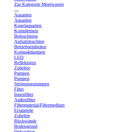
Zur Kategorie Meerwasser
Aquarien
Aquarien
Kugelaquarien
Komplettsets
Beleuchtung
Aufsatzleuchten
Betriebseinheiten
Kompaktlampen
LED
Reflektoren
Zubehör
Pumpen
Pumpen
Strömungspumpen
Filter
Innenfilter
Außenfilter
Filtermaterial/Filtermedium
Ersatzteile
Zubehör
Rückwände
Bodengrund
Dekoration