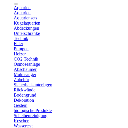
Aquarien
Aquarien
Aquariensets
Kugelaquarien
Abdeckungen
Unterschränke
Technik
Filter
Pumpen
Heizer
CO2 Technik
Osmoseanlage
Abschäumer
Mulmsauger
Zubehör
Sicherheitsunterlagen
Rückwände
Bodengrund
Dekoration
Gestein
biologische Produkte
Scheibenreinigung
Kescher
Wassertest