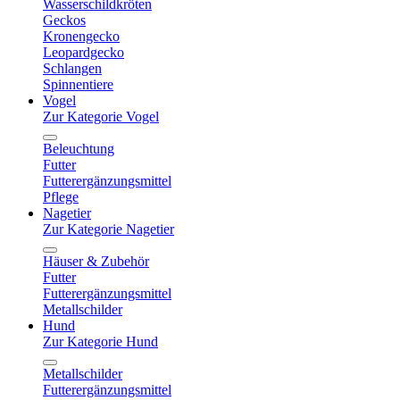
Wasserschildkröten
Geckos
Kronengecko
Leopardgecko
Schlangen
Spinnentiere
Vogel
Zur Kategorie Vogel
Beleuchtung
Futter
Futterergänzungsmittel
Pflege
Nagetier
Zur Kategorie Nagetier
Häuser & Zubehör
Futter
Futterergänzungsmittel
Metallschilder
Hund
Zur Kategorie Hund
Metallschilder
Futterergänzungsmittel