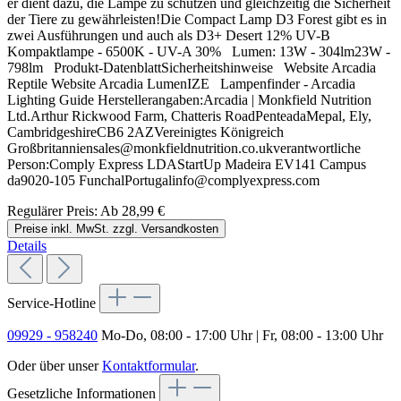
er dient dazu, die Lampe zu schützen und gleichzeitig die Sicherheit
der Tiere zu gewährleisten!Die Compact Lamp D3 Forest gibt es in
zwei Ausführungen und auch als D3+ Desert 12% UV-B
Kompaktlampe - 6500K - UV-A 30% Lumen: 13W - 304lm23W -
798lm Produkt-DatenblattSicherheitshinweise Website Arcadia
Reptile Website Arcadia LumenIZE Lampenfinder - Arcadia
Lighting Guide Herstellerangaben:Arcadia | Monkfield Nutrition
Ltd.Arthur Rickwood Farm, Chatteris RoadPenteadaMepal, Ely,
CambridgeshireCB6 2AZVereinigtes Königreich
Großbritanniensales@monkfieldnutrition.co.ukverantwortliche
Person:Comply Express LDAStartUp Madeira EV141 Campus
da9020-105 FunchalPortugalinfo@complyexpress.com
Regulärer Preis:
Ab
28,99 €
Preise inkl. MwSt. zzgl. Versandkosten
Details
Service-Hotline
09929 - 958240
Mo-Do, 08:00 - 17:00 Uhr | Fr, 08:00 - 13:00 Uhr
Oder über unser
Kontaktformular
.
Gesetzliche Informationen