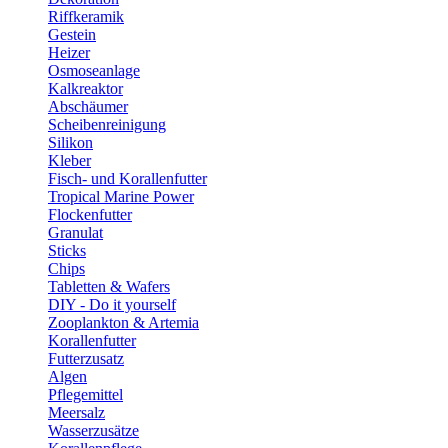
Riffkeramik
Gestein
Heizer
Osmoseanlage
Kalkreaktor
Abschäumer
Scheibenreinigung
Silikon
Kleber
Fisch- und Korallenfutter
Tropical Marine Power
Flockenfutter
Granulat
Sticks
Chips
Tabletten & Wafers
DIY - Do it yourself
Zooplankton & Artemia
Korallenfutter
Futterzusatz
Algen
Pflegemittel
Meersalz
Wasserzusätze