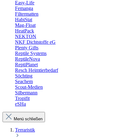
Easy-Life
Femanga
Filtermatten
HabiStat
Mag-Float
HeatPack
NEKTON
NKF Dichtstoffe eG
Plenty Gifts
Reptile Systems
ReptileNova
ReptiPlanet
Resch Heimtierbedarf
Söchting
Seachem
Scout-Medien
Silbermann
Tropifit
eSHa
Menü schließen
Terraristik