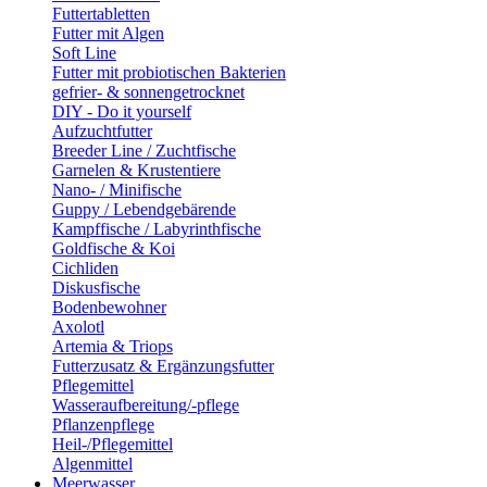
Futtertabletten
Futter mit Algen
Soft Line
Futter mit probiotischen Bakterien
gefrier- & sonnengetrocknet
DIY - Do it yourself
Aufzuchtfutter
Breeder Line / Zuchtfische
Garnelen & Krustentiere
Nano- / Minifische
Guppy / Lebendgebärende
Kampffische / Labyrinthfische
Goldfische & Koi
Cichliden
Diskusfische
Bodenbewohner
Axolotl
Artemia & Triops
Futterzusatz & Ergänzungsfutter
Pflegemittel
Wasseraufbereitung/-pflege
Pflanzenpflege
Heil-/Pflegemittel
Algenmittel
Meerwasser