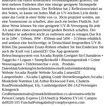
außerdem mit einem kostenlosen Verbindungskabel geliefert, mit
dem mehrere Einheiten über eine einzige geeignete Stromquelle
betrieben werden können. Der Reflektor hat 2 Reflexionswinkel an
den Seiten, so kanne ein hohes Maß an UV-reichem Licht direkt
unter das Gerät in einer Höhe von ca. 30cm projiziert werden, um
eine Sonnenzone zu schaffen, aber auch ein breites Flutlicht. Auf
diese Weise können Sie eine geeignete UV-B-Versorgung für jede
Art und über einen entsprechend großen Bereich schaffen. Der
Reflektor ist außerdem leicht zu entfernen und zu reinigen.Das Kit
ist in 24W - 550mm, 39W - 850mm und 54W - 1150mm erhältlich
und umfasst eine hochwertige, in Deutschland hergestellten UV-B-
Röhre.Die passenden Ersatz-Röhren erhalten Sie hier.Entdecken Sie
auch die Kraft von LumenIZE! Das App-gesteuerte
Beleuchtungssystem von Arcadia Reptile.Geeignet für:Chamäleon •
Taggecko • Leguan • Stumpfkrokodil • Blauzungenskink • Grüne
Wasseragame • Tüfelrennechse • uvm. Produkt-
DatenblattAnleitungSicherheitshinweiseKonformitätserklärung
Website Arcadia Reptile Website Arcadia LumenIZE
Lampenfinder - Arcadia Lighting Guide Herstellerangaben:Arcadia |
Monkfield Nutrition Ltd.Arthur Rickwood Farm, Chatteris
RoadPenteadaMepal, Ely, CambridgeshireCB6 2AZVereinigtes
Königreich
Großbritanniensales@monkfieldnutrition.co.ukverantwortliche
Person:Comply Express LDAStartUp Madeira EV141 Campus
da9020-105 FunchalPortugalinfo@complyexpress.com