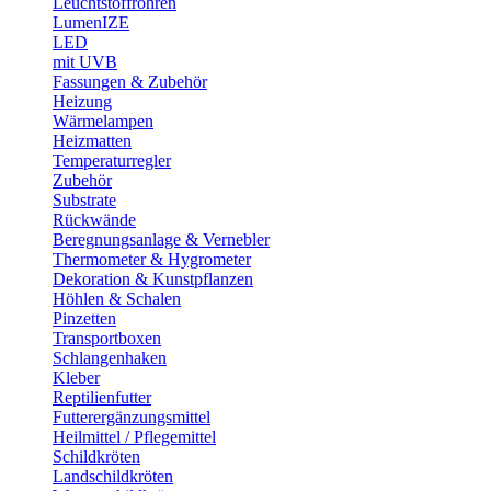
Leuchtstoffröhren
LumenIZE
LED
mit UVB
Fassungen & Zubehör
Heizung
Wärmelampen
Heizmatten
Temperaturregler
Zubehör
Substrate
Rückwände
Beregnungsanlage & Vernebler
Thermometer & Hygrometer
Dekoration & Kunstpflanzen
Höhlen & Schalen
Pinzetten
Transportboxen
Schlangenhaken
Kleber
Reptilienfutter
Futterergänzungsmittel
Heilmittel / Pflegemittel
Schildkröten
Landschildkröten