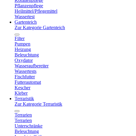
Korallenpflege
Pflanzenpflege
Heilmittel/Pflegemittel
Wassertest
Gartenteich
Zur Kategorie Gartenteich
Filter
Pumpen
Heizung
Beleuchtung
Oxydator
Wasseraufbereiter
Wassertests
Fischfutter
Futterautomat
Kescher
Kleber
Terraristik
Zur Kategorie Terraristik
Terrarien
Terrarien
Unterschränke
Beleuchtung