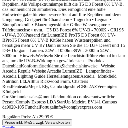
Reptilien. Als Vollspektrumlampe hilft die T5 D3 Forest 6% UV-B,
das Sonnenlicht zu simulieren. Dies ermöglicht eine hohe
Farbwiedergabe für eine bessere Sicht auf Ihre Reptilien und deren
Umgebung. Geeignet für:Chamäleon • Taggecko • Leguan •
Stumpfkrokodil • Blauzungenskink • Grüne Wasseragame •
Tüfelrennechse • uvm. T5 D3 Forest 6% UV-B - 7000K - CRI 95
- UV-A 30%Passend für:LumenIZE ProT5 D3 Forest 6% UV-
BProT5 Forest 6% UV-B KitSie haben Wüstenreptilien und
benötigen mehr UV-B? Dann nutzen Sie die T5 D3+ Desert und T5
D3+ Dragon. Lumen: 24W - 1050lm 39W - 2000lm 54W -
3000lm Hinweis:Wechseln Sie die Leuchtstoffröhre einmal im Jahr
aus, um die UV-B-Wirkung zu gewährleisten. Produkt-
DatenblattKonformitätserklärungSicherheitshinweise Website
Arcadia Reptile Website Arcadia LumenIZE Lampenfinder -
Arcadia Lighting Guide Herstellerangaben:Arcadia | Monkfield
Nutrition Ltd.Arthur Rickwood Farm, Chatteris
RoadPenteadaMepal, Ely, CambridgeshireCB6 2AZVereinigtes
Königreich
Großbritanniensales@monkfieldnutrition.co.ukverantwortliche
Person:Comply Express LDAStartUp Madeira EV141 Campus
da9020-105 FunchalPortugalinfo@complyexpress.com
Regulärer Preis:
Ab
29,99 €
Preise inkl. MwSt. zzgl. Versandkosten
Details