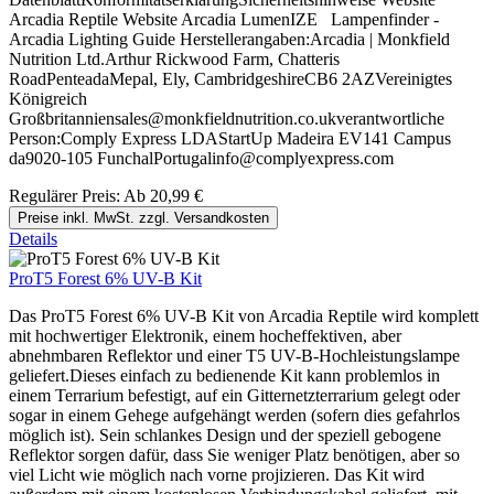
Arcadia Reptile Website Arcadia LumenIZE Lampenfinder -
Arcadia Lighting Guide Herstellerangaben:Arcadia | Monkfield
Nutrition Ltd.Arthur Rickwood Farm, Chatteris
RoadPenteadaMepal, Ely, CambridgeshireCB6 2AZVereinigtes
Königreich
Großbritanniensales@monkfieldnutrition.co.ukverantwortliche
Person:Comply Express LDAStartUp Madeira EV141 Campus
da9020-105 FunchalPortugalinfo@complyexpress.com
Regulärer Preis:
Ab
20,99 €
Preise inkl. MwSt. zzgl. Versandkosten
Details
ProT5 Forest 6% UV-B Kit
Das ProT5 Forest 6% UV-B Kit von Arcadia Reptile wird komplett
mit hochwertiger Elektronik, einem hocheffektiven, aber
abnehmbaren Reflektor und einer T5 UV-B-Hochleistungslampe
geliefert.Dieses einfach zu bedienende Kit kann problemlos in
einem Terrarium befestigt, auf ein Gitternetzterrarium gelegt oder
sogar in einem Gehege aufgehängt werden (sofern dies gefahrlos
möglich ist). Sein schlankes Design und der speziell gebogene
Reflektor sorgen dafür, dass Sie weniger Platz benötigen, aber so
viel Licht wie möglich nach vorne projizieren. Das Kit wird