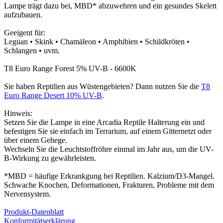
Lampe trägt dazu bei, MBD* abzuwehren und ein gesundes Skelett
aufzubauen.
Geeigent für:
Leguan • Skink • Chamäleon • Amphibien • Schildkröten •
Schlangen • uvm.
T8 Euro Range Forest 5% UV-B - 6600K
Sie haben Reptilien aus Wüstengebieten? Dann nutzen Sie die
T8
Euro Range Desert 10% UV-B
.
Hinweis:
Setzen Sie die Lampe in eine Arcadia Reptile Halterung ein und
befestigen Sie sie einfach im Terrarium, auf einem Gitternetzt oder
über einem Gehege.
Wechseln Sie die Leuchtstoffröhre einmal im Jahr aus, um die UV-
B-Wirkung zu gewährleisten.
*MBD = häufige Erkrankgung bei Reptilien. Kalzium/D3-Mangel.
Schwache Knochen, Deformationen, Frakturen, Probleme mit dem
Nervensystem.
Produkt-Datenblatt
Konformitätserklärung