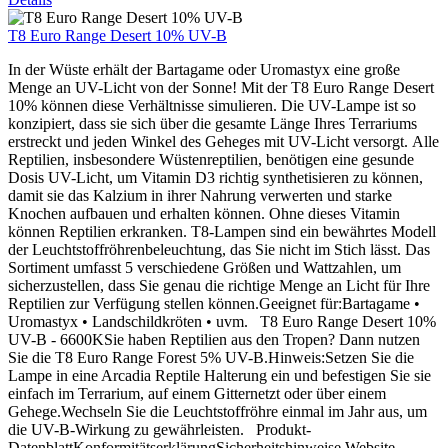
T8 Euro Range Desert 10% UV-B
In der Wüste erhält der Bartagame oder Uromastyx eine große
Menge an UV-Licht von der Sonne! Mit der T8 Euro Range Desert
10% können diese Verhältnisse simulieren. Die UV-Lampe ist so
konzipiert, dass sie sich über die gesamte Länge Ihres Terrariums
erstreckt und jeden Winkel des Geheges mit UV-Licht versorgt. Alle
Reptilien, insbesondere Wüstenreptilien, benötigen eine gesunde
Dosis UV-Licht, um Vitamin D3 richtig synthetisieren zu können,
damit sie das Kalzium in ihrer Nahrung verwerten und starke
Knochen aufbauen und erhalten können. Ohne dieses Vitamin
können Reptilien erkranken. T8-Lampen sind ein bewährtes Modell
der Leuchtstoffröhrenbeleuchtung, das Sie nicht im Stich lässt. Das
Sortiment umfasst 5 verschiedene Größen und Wattzahlen, um
sicherzustellen, dass Sie genau die richtige Menge an Licht für Ihre
Reptilien zur Verfügung stellen können.Geeignet für:Bartagame •
Uromastyx • Landschildkröten • uvm. T8 Euro Range Desert 10%
UV-B - 6600KSie haben Reptilien aus den Tropen? Dann nutzen
Sie die T8 Euro Range Forest 5% UV-B.Hinweis:Setzen Sie die
Lampe in eine Arcadia Reptile Halterung ein und befestigen Sie sie
einfach im Terrarium, auf einem Gitternetzt oder über einem
Gehege.Wechseln Sie die Leuchtstoffröhre einmal im Jahr aus, um
die UV-B-Wirkung zu gewährleisten. Produkt-
DatenblattKonformitätserklärungSicherheitshinweise Website