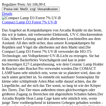
Regulärer Preis:
Ab
106,99 €
Preise inkl. MwSt. zzgl. Versandkosten
Details
Compact Lamp D3 Forest 7% UV-B
Das Angebot an Kompaktlampen von Arcadia Reptile ist das beste,
das wir je hatten, mit verbesserter Elektronik, UV-C-blockierendem
Glas, höherer Leistung und den allerbesten Leuchtstoffen aus dem
Ausland. All dies stellt sicher, dass unsere Kompaktlampen für
Reptilien und Vögel die allerbesten auf dem Markt sind.Die
Compact Lamp D3 Forest 7% UV-B verwendet die HO-T5-
Technologie, um Vollspektrum+UV-B-Licht zu erzeugen. Sie hat
ein internes flackerfreies Vorschaltgerät und kan in jeder
hochwertigen E27-Lampenfassung, wie dem Ceramic Lamp Holder
& Bracket oder Bracket Pro verwendet werden.Die COMACT
LAMP kann sehr nützlich sein, wenn sie so platziert wird, dass sie
nach unten gerichtet ist. So entsteht ein nutzbarer Sonnenplatz für
kleine oder schlüpfende Arten.Man sollte darauf achten, das die
Liegefläche, auf der sich das Tier sonnt, so lang ist wie der Körper
des Tieres. Das Tier muss außerdem einen gleichwertigen oder
größeren Zugang zu Bereichen mit abgestuftem Schatten haben.Der
Arcadia Reptile Heat Lamp Cage kann sehr nützlich sein, wenn
junge Tiere vorübergehend in kleineren Gehegen gehalten werden -