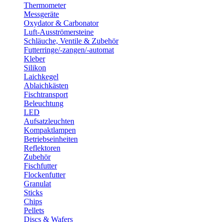
Thermometer
Messgeräte
Oxydator & Carbonator
Luft-Ausströmersteine
Schläuche, Ventile & Zubehör
Futterringe/-zangen/-automat
Kleber
Silikon
Laichkegel
Ablaichkästen
Fischtransport
Beleuchtung
LED
Aufsatzleuchten
Kompaktlampen
Betriebseinheiten
Reflektoren
Zubehör
Fischfutter
Flockenfutter
Granulat
Sticks
Chips
Pellets
Discs & Wafers