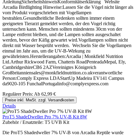
AnleitungSicherheitshinweisKonformitätserklärung Website
Arcadia Birdlighting Hinweise:Lassen Sie die Vögel nicht länger als
vom Produkt vorgeschrieben mit Vogellampen
bestrahlen.Gesundheitliche Bedenken sollten immer einem
geeigneten Tierarzt gemeldet werden, der den Vogel richtig
untersuchen kann. Menschen sollten mindestens 30cm von der
Lampe entfernt bleiben, und die Lampen sollten ausgeschaltet
werden, bevor der Käfig gewartet wird.Vogellampen sollten nicht
direkt mit Wasser besprüht werden. Wechseln Sie die Vogellampen
einmal im Jahr aus, um die UV-B-Wirkung zu
gewährleisten.Herstellerangaben:Arcadia | Monkfield Nutrition
Ltd.Arthur Rickwood Farm, Chatteris RoadPenteadaMepal, Ely,
CambridgeshireCB6 2AZVereinigtes Königreich
Großbritanniensales@monkfieldnutrition.co.ukverantwortliche
Person:Comply Express LDAStartUp Madeira EV141 Campus
da9020-105 FunchalPortugalinfo@complyexpress.com
Regulärer Preis:
Ab
62,99 €
Preise inkl. MwSt. zzgl. Versandkosten
Details
ProT5 ShadeDweller Pro 7% UV-B Kit 8W
Zubehör / Ersatzteile:
T5 UVB Kit
Die ProT5 Shadedweller 7% UV-B von Arcadia Reptile wurde