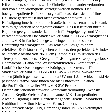
UV-B Lampe geliefert. Ein Verbindungskabel ist ebenfalls in jedem
Kit enthalten, so dass bis zu 10 Einheiten miteinander verbunden
und von einer Stromquelle versorgt werden können. Der
hochglanzpolierte Reflektor sorgt dafür, dass das Licht auf Ihre
Haustiere gerichtet ist und nicht verschwendet wird. Die
Befestigung innerhalb oder auch außerhalb des Terrariums ist dank
dem mitgelieferten Montagesatz einfach. Das Kit ist nicht nur für
Reptilien geeignet, sonder kann auch für Vogelgehege und Voliere
verwendet werden.Die Shadedweller Mini 7% UV-B ermöglicht es
auch, UV-B in flache Gehege zu bringen, um eine sichere
Benutzung zu ermöglichen. Das schlanke Design mit dem
effektiven Reflektor ermöglichen es Ihnen, den perfekten UV-Index
bei einem Abstand von 20-30 cm (Lampe bis zum Rücken des
Tieres) bereitzustellen. Geeignet für:Bartagame • Leopardgeckos •
Chamäleons • Land- und Wasserschildkröten • Kornnattern •
Laubfrösche • Kronengecko • Königspython • uvm. T5
Shadedweller Mini 7% UV-B KIT 8W - 300mmUV-B-Röhren
sollten jährlich getauscht werden, da UV nur 1 Jahr wirksam ist.Die
passende Ersatz-Röhre finden Sie hier.Entdecken Sie auch
die ProT5 Shadedweller 7% UV-B 8W Produkt-
DatenblattSicherheitshinweiseKonformitätserklärung Website
Arcadia Reptile Website Arcadia LumenIZE Lampenfinder -
Arcadia Lighting Guide Herstellerangaben:Arcadia | Monkfield
Nutrition Ltd.Arthur Rickwood Farm, Chatteris
RoadPenteadaMepal, Ely, CambridgeshireCB6 2AZVereinigtes