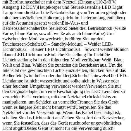
mit Berührungsschalter mit dem Netzteil (Eingang 110-240 V,
Ausgang 12 DCV)Hauptkörper und SteuerkastenDie LED Light
Lamp kann direkt auf die Netzabdeckung von Terrarien gelegt oder
mit einer zusätzlichen Halterung (nicht im Lieferumfang enthalten)
auf die Aquarien gesetzt werdenEin-/Aus- und
BetriebsartenschalterDie Steuerbox bietet drei Betriebsmodi (weiße
Farbe, blaue Farbe, sowohl weiße als auch blaue Farbe).Um
zwischen den Modi zu wechseln, berühren Sie nur den
Touchscreen-Schalter.O – Standby-Modus1 – Weißer LED-
Lichtmodus2 – Blauer LED-Lichtmodus3 – Sowohl weißer als auch
blauer LED-LichtmodusEinfache Einstellung für LichtDie
Lichteinstellung ist in den folgenden Modi verfügbar: Weiß, Blau,
Weiß und Blau. Wählen Sie zunächst die Betriebsart aus. Um die
Intensität des gewünschten Lichts einzustellen, drücken Sie auf das
Bedienfeld (wird heller oder dunkler).SicherheitshinweiseDie LED-
Lichtlampe ist nicht wasserdicht und sollte nicht in Wasser oder
einer feuchten Umgebung verwendet werdenVerwenden Sie nur
den Originaladapter, um eine Beschädigung der LED-Leuchten zu
vermeidenEs ist verboten, mit dem Netzkabel rücksichtslos zu
manipulieren, um Schäden zu vermeidenTrennen Sie das Gerät,
wenn es längere Zeit nicht benutzt wirdÜberprüfen Sie das
Netzkabel vor der Verwendung. Wenn das Kabel beschädigt ist,
schalten Sie das Licht sofort ausZiehen Sie sofort den Netzstecker,
wenn Sie feststellen, dass das Gerät raucht oder ungewöhnliches
Licht abgibtDieses Gerät ist nicht für die Verwendung durch