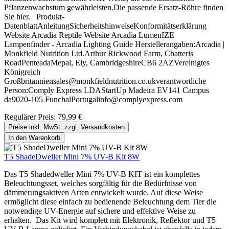
Pflanzenwachstum gewährleisten.Die passende Ersatz-Röhre finden
Sie hier. Produkt-
DatenblattAnleitungSicherheitshinweiseKonformitätserklärung
Website Arcadia Reptile Website Arcadia LumenIZE
Lampenfinder - Arcadia Lighting Guide Herstellerangaben:Arcadia |
Monkfield Nutrition Ltd.Arthur Rickwood Farm, Chatteris
RoadPenteadaMepal, Ely, CambridgeshireCB6 2AZVereinigtes
Königreich
Großbritanniensales@monkfieldnutrition.co.ukverantwortliche
Person:Comply Express LDAStartUp Madeira EV141 Campus
da9020-105 FunchalPortugalinfo@complyexpress.com
Regulärer Preis:
79,99 €
Preise inkl. MwSt. zzgl. Versandkosten
In den Warenkorb
T5 ShadeDweller Mini 7% UV-B Kit 8W
Das T5 Shadedweller Mini 7% UV-B KIT ist ein komplettes
Beleuchtungsset, welches sorgfältig für die Bedürfnisse von
dämmerungsaktiven Arten entwickelt wurde. Auf diese Weise
ermöglicht diese einfach zu bedienende Beleuchtung dem Tier die
notwendige UV-Energie auf sichere und effektive Weise zu
erhalten. Das Kit wird komplett mit Elektronik, Reflektor und T5