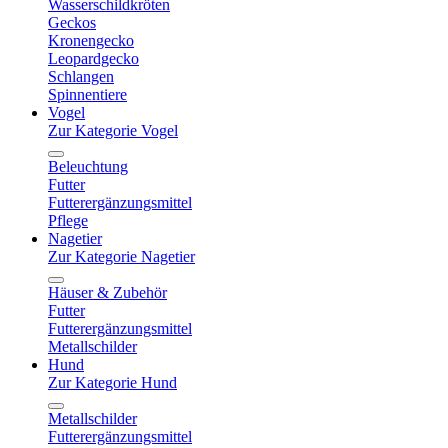
Wasserschildkröten
Geckos
Kronengecko
Leopardgecko
Schlangen
Spinnentiere
Vogel
Zur Kategorie Vogel
Beleuchtung
Futter
Futterergänzungsmittel
Pflege
Nagetier
Zur Kategorie Nagetier
Häuser & Zubehör
Futter
Futterergänzungsmittel
Metallschilder
Hund
Zur Kategorie Hund
Metallschilder
Futterergänzungsmittel