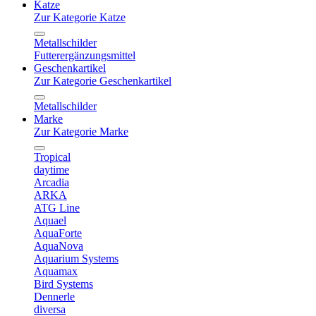
Katze
Zur Kategorie Katze
Metallschilder
Futterergänzungsmittel
Geschenkartikel
Zur Kategorie Geschenkartikel
Metallschilder
Marke
Zur Kategorie Marke
Tropical
daytime
Arcadia
ARKA
ATG Line
Aquael
AquaForte
AquaNova
Aquarium Systems
Aquamax
Bird Systems
Dennerle
diversa