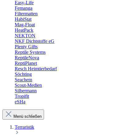
Easy-Life
Femanga
Filtermatten
HabiStat
Mag-Float
HeatPack
NEKTON
NKF Dichtstoffe eG
Plenty Gifts
Reptile Systems
ReptileNova
ReptiPlanet
Resch Heimtierbedarf
Söchting
Seachem
Scout-Medien
Silbermann
Tropifit
eSHa
Menü schließen
Terraristik