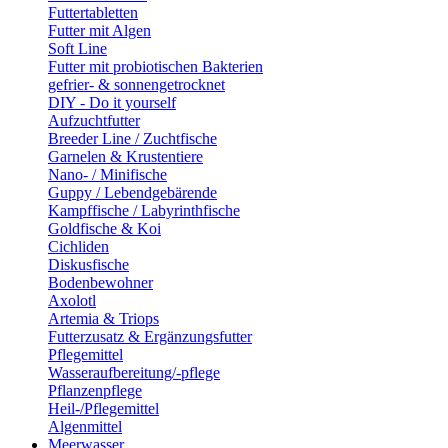
Futtertabletten
Futter mit Algen
Soft Line
Futter mit probiotischen Bakterien
gefrier- & sonnengetrocknet
DIY - Do it yourself
Aufzuchtfutter
Breeder Line / Zuchtfische
Garnelen & Krustentiere
Nano- / Minifische
Guppy / Lebendgebärende
Kampffische / Labyrinthfische
Goldfische & Koi
Cichliden
Diskusfische
Bodenbewohner
Axolotl
Artemia & Triops
Futterzusatz & Ergänzungsfutter
Pflegemittel
Wasseraufbereitung/-pflege
Pflanzenpflege
Heil-/Pflegemittel
Algenmittel
Meerwasser