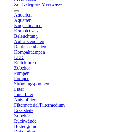
Zur Kategorie Meerwasser
Aquarien
Aquarien
Kugelaquarien
Komplettsets
Beleuchtung
Aufsatzleuchten
Betriebseinheiten
Kompaktlampen
LED
Reflektoren
Zubehör
Pumpen
Pumpen
Strömungspumpen
Filter
Innenfilter
Außenfilter
Filtermaterial/Filtermedium
Ersatzteile
Zubehör
Rückwände
Bodengrund
Dekoration