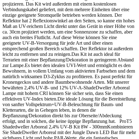
projizieren. Das Kit wird außerdem mit einem kostenlosen
Verbindungskabel geliefert, mit dem mehrere Einheiten über eine
einzige geeignete Stromquelle betrieben werden können. Der
Reflektor hat 2 Reflexionswinkel an den Seiten, so kanne ein hohes
Maß an UV-reichem Licht direkt unter das Gerät in einer Höhe von
ca. 30cm projiziert werden, um eine Sonnenzone zu schaffen, aber
auch ein breites Flutlicht. Auf diese Weise können Sie eine
geeignete UV-B-Versorgung für jede Art und über einen
entsprechend großen Bereich schaffen. Der Reflektor ist außerdem
leicht zu entfernen und zu reinigen.Das Kit ist auch ideal für
Terrarien mit einer Bepflanzung/Dekoration in geringerem Abstand
zur Lampe.Es bietet den idealen UVI-Wert und ermöglicht es den
Bewohnern, in vollem Umfang vom aktivierten Farbsehen und dem
natürlich wirksamen D3-Zyklus zu profitieren. Es passt perfekt für
Kronengeckos und andere Baumbewohnende Arten. Mit unserer
bewährten 2,4% UV-B- und 12% UV-A-ShadeDweller Arboreal
Lampe mit hohem CRI können Sie sicher sein, dass Sie einen
effektiven UV-Index bieten.Die ideale Lösung für die Bereitstellung
von sanfter Vollspektrum+UV-B-Beleuchtung für Baum- und
Kletterarten, die in Gehegen leben, in denen die
Bepflanzung/Dekoration direkt bis zur Oberseite/Abdeckung
erfolgt, und in solchen, die keine üppige Bepflanzung hat. ProT5
Shadedweller Arboreal 2,4% UV-B Kit 8W - 300mmKombinieren
Sie ShadeDweller Arboreal mit der Jungle Dawn LED Bar für mehr
sichtbares Licht und hohe PAR-Werte, die ein fantastisches