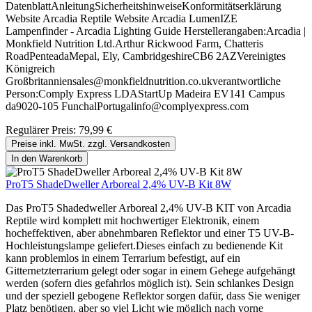
DatenblattAnleitungSicherheitshinweiseKonformitätserklärung
Website Arcadia Reptile Website Arcadia LumenIZE
Lampenfinder - Arcadia Lighting Guide Herstellerangaben:Arcadia |
Monkfield Nutrition Ltd.Arthur Rickwood Farm, Chatteris
RoadPenteadaMepal, Ely, CambridgeshireCB6 2AZVereinigtes
Königreich
Großbritanniensales@monkfieldnutrition.co.ukverantwortliche
Person:Comply Express LDAStartUp Madeira EV141 Campus
da9020-105 FunchalPortugalinfo@complyexpress.com
Regulärer Preis:
79,99 €
Preise inkl. MwSt. zzgl. Versandkosten
In den Warenkorb
ProT5 ShadeDweller Arboreal 2,4% UV-B Kit 8W
Das ProT5 Shadedweller Arboreal 2,4% UV-B KIT von Arcadia
Reptile wird komplett mit hochwertiger Elektronik, einem
hocheffektiven, aber abnehmbaren Reflektor und einer T5 UV-B-
Hochleistungslampe geliefert.Dieses einfach zu bedienende Kit
kann problemlos in einem Terrarium befestigt, auf ein
Gitternetzterrarium gelegt oder sogar in einem Gehege aufgehängt
werden (sofern dies gefahrlos möglich ist). Sein schlankes Design
und der speziell gebogene Reflektor sorgen dafür, dass Sie weniger
Platz benötigen, aber so viel Licht wie möglich nach vorne