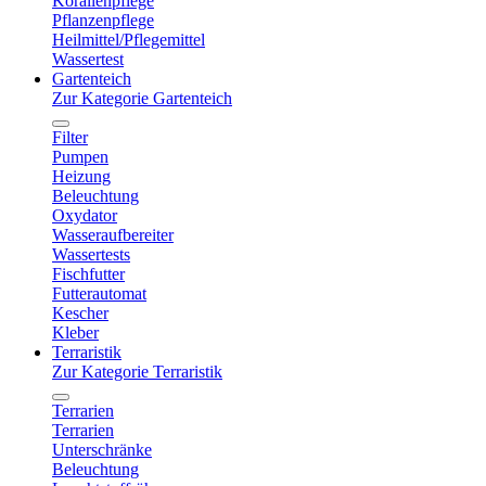
Korallenpflege
Pflanzenpflege
Heilmittel/Pflegemittel
Wassertest
Gartenteich
Zur Kategorie Gartenteich
Filter
Pumpen
Heizung
Beleuchtung
Oxydator
Wasseraufbereiter
Wassertests
Fischfutter
Futterautomat
Kescher
Kleber
Terraristik
Zur Kategorie Terraristik
Terrarien
Terrarien
Unterschränke
Beleuchtung