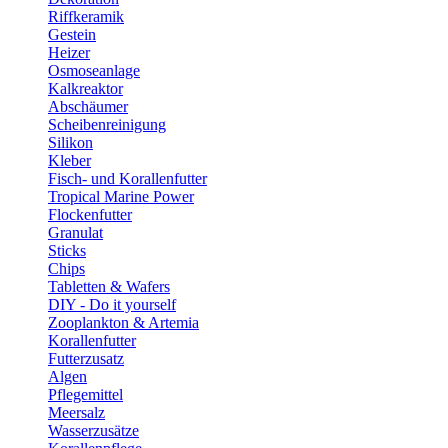
Riffkeramik
Gestein
Heizer
Osmoseanlage
Kalkreaktor
Abschäumer
Scheibenreinigung
Silikon
Kleber
Fisch- und Korallenfutter
Tropical Marine Power
Flockenfutter
Granulat
Sticks
Chips
Tabletten & Wafers
DIY - Do it yourself
Zooplankton & Artemia
Korallenfutter
Futterzusatz
Algen
Pflegemittel
Meersalz
Wasserzusätze