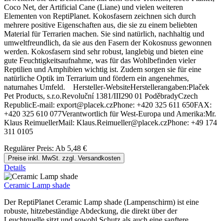
Coco Net, der Artificial Cane (Liane) und vielen weiteren
Elementen von ReptiPlanet. Kokosfasern zeichnen sich durch
mehrere positive Eigenschaften aus, die sie zu einem beliebten
Material für Terrarien machen. Sie sind natürlich, nachhaltig und
umweltfreundlich, da sie aus den Fasern der Kokosnuss gewonnen
werden. Kokosfasern sind sehr robust, langlebig und bieten eine
gute Feuchtigkeitsaufnahme, was für das Wohlbefinden vieler
Reptilien und Amphibien wichtig ist. Zudem sorgen sie für eine
natürliche Optik im Terrarium und fördern ein angenehmes,
naturnahes Umfeld. Hersteller-WebsiteHerstellerangaben:Plaček
Pet Products, s.r.o.Revoluční 1381/III290 01 PoděbradyCzech
RepublicE-mail: export@placek.czPhone: +420 325 611 650FAX:
+420 325 610 077Verantwortlich für West-Europa und Amerika:Mr.
Klaus ReimuellerMail: Klaus.Reimueller@placek.czPhone: +49 174
311 0105
Regulärer Preis:
Ab
5,48 €
Preise inkl. MwSt. zzgl. Versandkosten
Details
Ceramic Lamp shade
Der ReptiPlanet Ceramic Lamp shade (Lampenschirm) ist eine
robuste, hitzebeständige Abdeckung, die direkt über der
Leuchtquelle sitzt und sowohl Schutz als auch eine sanftere