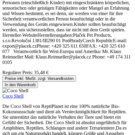
Personen (einschließlich Kinder) mit eingeschränkten körperlichen,
sensorischen oder geistigen Fähigkeiten oder Mangel an Erfahrung
und Wissen bestimmt, es sei denn, sie werden von einer für ihre
Sicherheit verantwortlichen Person beaufsichtigt oder in die
Verwendung des Geräts eingewiesen.Kinder sollten beaufsichtigt
werden, um sicherzustellen, dass sie nicht mit dem Gerät spielen.
Hersteller-WebsiteHerstellerangaben:Plaček Pet Products,
s.r.o.Revoluční 1381/III290 01 PoděbradyCzech RepublicE-mail:
export@placek.czPhone: +420 325 611 650FAX: +420 325 610
077 Verantwortlich für West-Europa und Amerika: Mr. Klaus
Reimueller Mail: Klaus.Reimueller@placek.cz Phone: +49 174 311
0105
Regulärer Preis:
35,48 €
Preise inkl. MwSt. zzgl. Versandkosten
In den Warenkorb
Coco Shell
Die Coco Shell von ReptiPlanet ist eine 100% natürliche Bio-
Kokosnussschale und dient als Versteckmöglichkeit für Reptilien.
Sie unterstützt das natürliche Verhalten der Tiere und bietet ein
Gefühl der Sicherheit. Die Coco Shell ist absolut ungefährlich für
Amphibien, Reptilien, Schlangen und andere Terrarientiere.Da es
sich um ein Naturprodukt handelt, können Größe und Aussehen