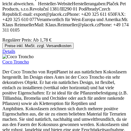
leicht abweichen. Hersteller-WebsiteHerstellerangaben:Plaček Pet
Products, s.r.o.Revoluční 1381/III290 01 PoděbradyCzech
RepublicE-mail: export@placek.czPhone: +420 325 611 650FAX:
+420 325 610 077Verantwortlich für West-Europa und Amerika:Mr.
Klaus ReimuellerMail: Klaus.Reimueller@placek.czPhone: +49 174
311 0105
Regulärer Preis:
Ab
1,78 €
Preise inkl. MwSt. zzgl. Versandkosten
Details
Coco Troncho
Der Coco Troncho von ReptiPlanet ist aus natürlichen Kokosfasern
hergestellt. Im Design eines Astes ist der Coco Troncho ein sehr
dekoratives Objekt. Er hat ein natürliches Design, ist flexibel,
einfach zu installieren (vertikal oder horizontal) und hat viele
positive Eigenschaften: Er ist ideal für die Pflanzenbefestigung (z.B.
Tilllandsia, Bromelia und Orchidee oder auch für andere rankende
Pflanzen) sowie als Kletteroption für Reptilien und
Amphibien. Kokosfasern zeichnen sich durch mehrere positive
Eigenschaften aus, die sie zu einem beliebten Material für Terrarien
machen. Sie sind natürlich, nachhaltig und umweltfreundlich, da sie
aus den Fasern der Kokosnuss gewonnen werden. Kokosfasern sind
sehr robust, langlebig und bieten eine gute Feuchtigkeitsaufnahme,