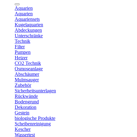
Aquarien
Aquarien
Aquariensets
Kugelaquarien
Abdeckungen
Unterschränke
Technik
Filter
Pumpen
Heizer
CO2 Technik
Osmoseanlage
Abschäumer
Mulmsauger
Zubehör
Sicherheitsunterlagen
Rückwände
Bodengrund
Dekoration
Gestein
biologische Produkte
Scheibenreinigung
Kescher
Wassertest