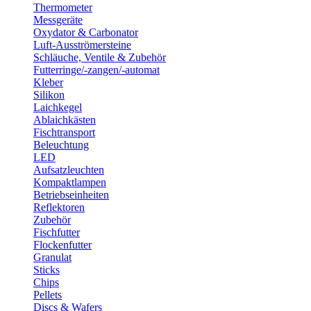
Thermometer
Messgeräte
Oxydator & Carbonator
Luft-Ausströmersteine
Schläuche, Ventile & Zubehör
Futterringe/-zangen/-automat
Kleber
Silikon
Laichkegel
Ablaichkästen
Fischtransport
Beleuchtung
LED
Aufsatzleuchten
Kompaktlampen
Betriebseinheiten
Reflektoren
Zubehör
Fischfutter
Flockenfutter
Granulat
Sticks
Chips
Pellets
Discs & Wafers