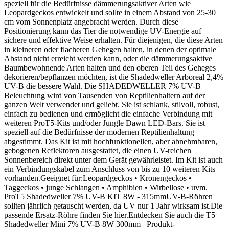
speziell für die Bedürfnisse dämmerungsaktiver Arten wie
Leopardgeckos entwickelt und sollte in einem Abstand von 25-30
cm vom Sonnenplatz angebracht werden. Durch diese
Positionierung kann das Tier die notwendige UV-Energie auf
sichere und effektive Weise erhalten. Für diejenigen, die diese Arten
in kleineren oder flacheren Gehegen halten, in denen der optimale
Abstand nicht erreicht werden kann, oder die dämmerungsaktive
Baumbewohnende Arten halten und den oberen Teil des Geheges
dekorieren/bepflanzen möchten, ist die Shadedweller Arboreal 2,4%
UV-B die bessere Wahl. Die SHADEDWELLER 7% UV-B
Beleuchtung wird von Tausenden von Reptilienhaltern auf der
ganzen Welt verwendet und geliebt. Sie ist schlank, stilvoll, robust,
einfach zu bedienen und ermöglicht die einfache Verbindung mit
weiteren ProT5-Kits und/oder Jungle Dawn LED-Bars. Sie ist
speziell auf die Bedürfnisse der modernen Reptilienhaltung
abgestimmt. Das Kit ist mit hochfunktionellen, aber abnehmbaren,
gebogenen Reflektoren ausgestattet, die einen UV-reichen
Sonnenbereich direkt unter dem Gerät gewährleistet. Im Kit ist auch
ein Verbindungskabel zum Anschluss von bis zu 10 weiteren Kits
vorhanden.Geeignet für:Leopardgeckos • Kronengeckos •
Taggeckos • junge Schlangen • Amphibien • Wirbellose • uvm.
ProT5 Shadedweller 7% UV-B KIT 8W - 315mmUV-B-Röhren
sollten jährlich getauscht werden, da UV nur 1 Jahr wirksam ist.Die
passende Ersatz-Röhre finden Sie hier.Entdecken Sie auch die T5
Shadedweller Mini 7% UV-B 8W 300mm Produkt-