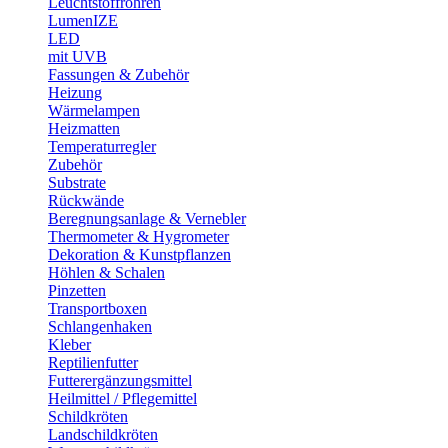
Leuchtstoffröhren
LumenIZE
LED
mit UVB
Fassungen & Zubehör
Heizung
Wärmelampen
Heizmatten
Temperaturregler
Zubehör
Substrate
Rückwände
Beregnungsanlage & Vernebler
Thermometer & Hygrometer
Dekoration & Kunstpflanzen
Höhlen & Schalen
Pinzetten
Transportboxen
Schlangenhaken
Kleber
Reptilienfutter
Futterergänzungsmittel
Heilmittel / Pflegemittel
Schildkröten
Landschildkröten