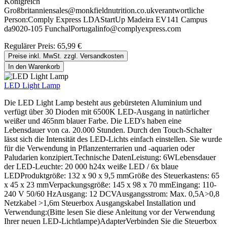
Königreich
Großbritanniensales@monkfieldnutrition.co.ukverantwortliche
Person:Comply Express LDAStartUp Madeira EV141 Campus
da9020-105 FunchalPortugalinfo@complyexpress.com
Regulärer Preis:
65,99 €
Preise inkl. MwSt. zzgl. Versandkosten
In den Warenkorb
LED Light Lamp
Die LED Light Lamp besteht aus gebürsteten Aluminium und
verfügt über 30 Dioden mit 6500K LED-Ausgang in natürlicher
weißer und 465nm blauer Farbe. Die LED's haben eine
Lebensdauer von ca. 20.000 Stunden. Durch den Touch-Schalter
lässt sich die Intensität des LED-Lichts einfach einstellen. Sie wurde
für die Verwendung in Pflanzenterrarien und -aquarien oder
Paludarien konzipiert.Technische DatenLeistung: 6WLebensdauer
der LED-Leuchte: 20 000 h24x weiße LED / 6x blaue
LEDProduktgröße: 132 x 90 x 9,5 mmGröße des Steuerkastens: 65
x 45 x 23 mmVerpackungsgröße: 145 x 98 x 70 mmEingang: 110-
240 V 50/60 HzAusgang: 12 DCVAusgangsstrom: Max. 0,5A>0,8
Netzkabel >1,6m Steuerbox Ausgangskabel Installation und
Verwendung:(Bitte lesen Sie diese Anleitung vor der Verwendung
Ihrer neuen LED-Lichtlampe)AdapterVerbinden Sie die Steuerbox