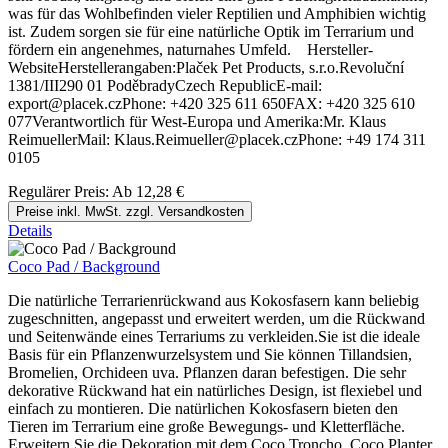
was für das Wohlbefinden vieler Reptilien und Amphibien wichtig
ist. Zudem sorgen sie für eine natürliche Optik im Terrarium und
fördern ein angenehmes, naturnahes Umfeld. Hersteller-
WebsiteHerstellerangaben:Plaček Pet Products, s.r.o.Revoluční
1381/III290 01 PoděbradyCzech RepublicE-mail:
export@placek.czPhone: +420 325 611 650FAX: +420 325 610
077Verantwortlich für West-Europa und Amerika:Mr. Klaus
ReimuellerMail: Klaus.Reimueller@placek.czPhone: +49 174 311
0105
Regulärer Preis:
Ab
12,28 €
Preise inkl. MwSt. zzgl. Versandkosten
Details
Coco Pad / Background
Die natürliche Terrarienrückwand aus Kokosfasern kann beliebig
zugeschnitten, angepasst und erweitert werden, um die Rückwand
und Seitenwände eines Terrariums zu verkleiden.Sie ist die ideale
Basis für ein Pflanzenwurzelsystem und Sie können Tillandsien,
Bromelien, Orchideen uva. Pflanzen daran befestigen. Die sehr
dekorative Rückwand hat ein natürliches Design, ist flexiebel und
einfach zu montieren. Die natürlichen Kokosfasern bieten den
Tieren im Terrarium eine große Bewegungs- und Kletterfläche.
Erweitern Sie die Dekoration mit dem Coco Troncho, Coco Planter,