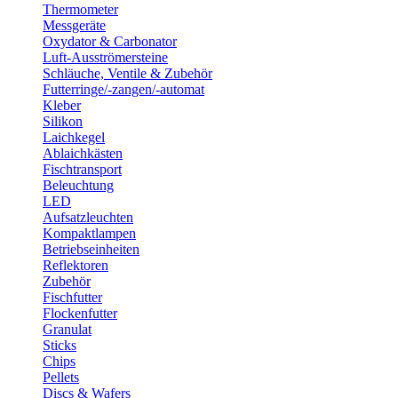
Thermometer
Messgeräte
Oxydator & Carbonator
Luft-Ausströmersteine
Schläuche, Ventile & Zubehör
Futterringe/-zangen/-automat
Kleber
Silikon
Laichkegel
Ablaichkästen
Fischtransport
Beleuchtung
LED
Aufsatzleuchten
Kompaktlampen
Betriebseinheiten
Reflektoren
Zubehör
Fischfutter
Flockenfutter
Granulat
Sticks
Chips
Pellets
Discs & Wafers