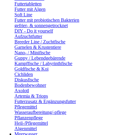
Futtertabletten
Futter mit Algen
Soft Line
Futter mit probiotischen Bakterien
gefrier- & sonnengetrocknet
DIY - Do it yourself
Aufzuchtfutter
Breeder Line / Zuchtfische
Garnelen & Krustentiere
Nano- / Minifische
Guppy / Lebendgebärende
Kampffische / Labyrinthfische
Goldfische & Koi
Cichliden
Diskusfische
Bodenbewohner
Axolotl
Artemia & Triops
Futterzusatz & Ergänzungsfutter
Pflegemittel
Wasseraufbereitung/-pflege
Pflanzenpflege
Heil-/Pflegemittel
Algenmittel
Meerwasser