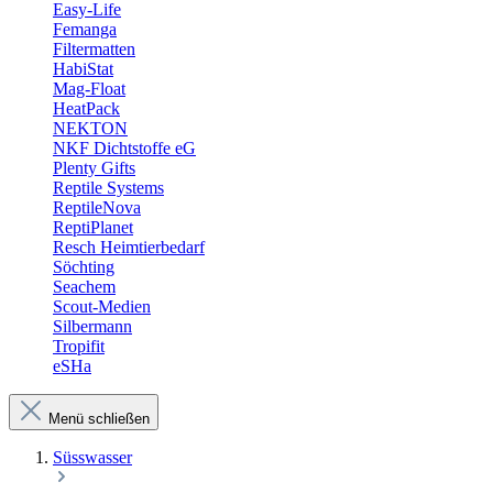
Easy-Life
Femanga
Filtermatten
HabiStat
Mag-Float
HeatPack
NEKTON
NKF Dichtstoffe eG
Plenty Gifts
Reptile Systems
ReptileNova
ReptiPlanet
Resch Heimtierbedarf
Söchting
Seachem
Scout-Medien
Silbermann
Tropifit
eSHa
Menü schließen
Süsswasser