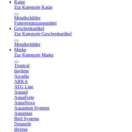
Katze
Zur Kategorie Katze
Metallschilder
Futterergänzungsmittel
Geschenkartikel
Zur Kategorie Geschenkartikel
Metallschilder
Marke
Zur Kategorie Marke
Tropical
daytime
Arcadia
ARKA
ATG Line
Aquael
AquaForte
AquaNova
Aquarium Systems
Aquamax
Bird Systems
Dennerle
diversa