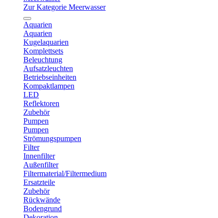
Zur Kategorie Meerwasser
Aquarien
Aquarien
Kugelaquarien
Komplettsets
Beleuchtung
Aufsatzleuchten
Betriebseinheiten
Kompaktlampen
LED
Reflektoren
Zubehör
Pumpen
Pumpen
Strömungspumpen
Filter
Innenfilter
Außenfilter
Filtermaterial/Filtermedium
Ersatzteile
Zubehör
Rückwände
Bodengrund
Dekoration