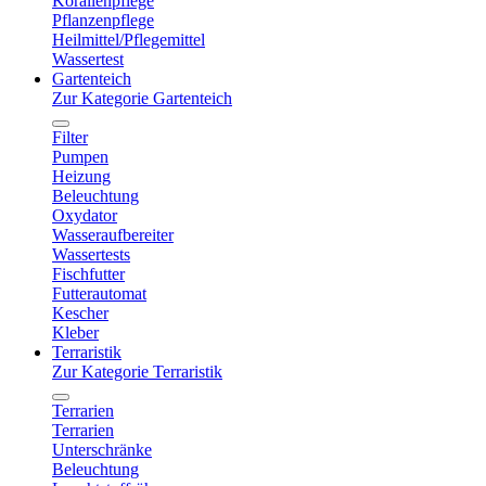
Korallenpflege
Pflanzenpflege
Heilmittel/Pflegemittel
Wassertest
Gartenteich
Zur Kategorie Gartenteich
Filter
Pumpen
Heizung
Beleuchtung
Oxydator
Wasseraufbereiter
Wassertests
Fischfutter
Futterautomat
Kescher
Kleber
Terraristik
Zur Kategorie Terraristik
Terrarien
Terrarien
Unterschränke
Beleuchtung