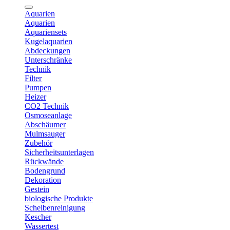
Aquarien
Aquarien
Aquariensets
Kugelaquarien
Abdeckungen
Unterschränke
Technik
Filter
Pumpen
Heizer
CO2 Technik
Osmoseanlage
Abschäumer
Mulmsauger
Zubehör
Sicherheitsunterlagen
Rückwände
Bodengrund
Dekoration
Gestein
biologische Produkte
Scheibenreinigung
Kescher
Wassertest