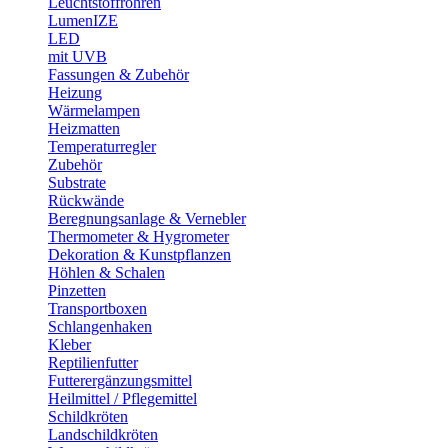
Leuchtstoffröhren
LumenIZE
LED
mit UVB
Fassungen & Zubehör
Heizung
Wärmelampen
Heizmatten
Temperaturregler
Zubehör
Substrate
Rückwände
Beregnungsanlage & Vernebler
Thermometer & Hygrometer
Dekoration & Kunstpflanzen
Höhlen & Schalen
Pinzetten
Transportboxen
Schlangenhaken
Kleber
Reptilienfutter
Futterergänzungsmittel
Heilmittel / Pflegemittel
Schildkröten
Landschildkröten