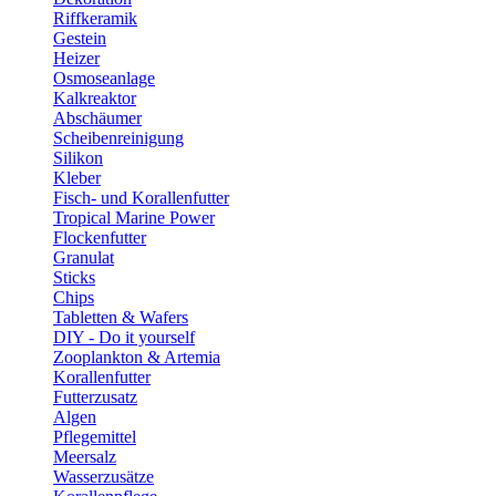
Riffkeramik
Gestein
Heizer
Osmoseanlage
Kalkreaktor
Abschäumer
Scheibenreinigung
Silikon
Kleber
Fisch- und Korallenfutter
Tropical Marine Power
Flockenfutter
Granulat
Sticks
Chips
Tabletten & Wafers
DIY - Do it yourself
Zooplankton & Artemia
Korallenfutter
Futterzusatz
Algen
Pflegemittel
Meersalz
Wasserzusätze