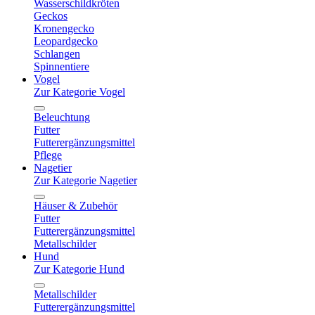
Wasserschildkröten
Geckos
Kronengecko
Leopardgecko
Schlangen
Spinnentiere
Vogel
Zur Kategorie Vogel
Beleuchtung
Futter
Futterergänzungsmittel
Pflege
Nagetier
Zur Kategorie Nagetier
Häuser & Zubehör
Futter
Futterergänzungsmittel
Metallschilder
Hund
Zur Kategorie Hund
Metallschilder
Futterergänzungsmittel