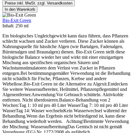
Preise inkl. MwSt. zzgl. Versandkosten
In den Warenkorb
Bio-Exit Green
Inhalt:
250 ml
Ein biologisches Ungleichgewicht kann dazu führen, dass Pflanzen
schlecht wachsen und Zucker verlieren. Diese Zucker können als
Nahrungsquelle für hässliche Algen (wie Bartalgen, Fadenalgen,
Bürstenalgen und Braunalgen) dienen. Bio-Exit Green stellt diese
biologische Balance wieder her und wirkt mit einer einzigartigen
Mischung aus spezifischen organischen Säuren und
Wachstumsstimulatoren dem Verlust von Zucker in Pflanzen
entgegen.Bei bestimmungsgemäßer Verwendung ist die Behandlung
nicht schädlich für Fische, Pflanzen, Krebse und andere
Wirbellose.Bio-Exit Green ist die Alternative zu Algexit.Entdecken
Sie weitere Wasseraufbereiter, Heilmittel, Pflanzenpflegemittel und
Algenentferner.Anwendung:Vor Gebrauch schütteln. Aktivkohle
entfernen. Nicht überdosieren.Balance-Behandlung von 2
Wochen:Tag 1: 10 ml pro 40 Liter WasserTag 7: 10 ml pro 40 Liter
WasserTag 14: Wasser wechselnKein Wasserwechsel während der
Behandlung.Wenn das Ergebnis nicht befriedigend ist, kann diese
Behandlung wiederholt werden. Achtung!Bestimmte Verwendung
der Mischung: WasseraufbereitungDas Gemisch ist nicht gemäß
Verordnung (EG) Nr. 1272/2008 als gefährlich