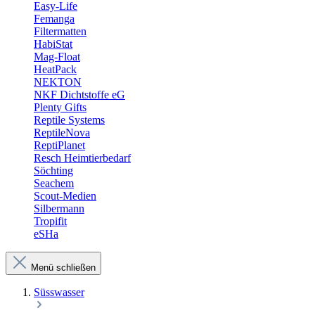
Easy-Life
Femanga
Filtermatten
HabiStat
Mag-Float
HeatPack
NEKTON
NKF Dichtstoffe eG
Plenty Gifts
Reptile Systems
ReptileNova
ReptiPlanet
Resch Heimtierbedarf
Söchting
Seachem
Scout-Medien
Silbermann
Tropifit
eSHa
Menü schließen
Süsswasser