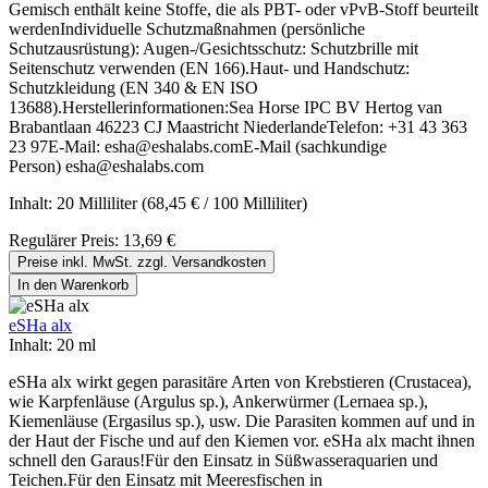
Gemisch enthält keine Stoffe, die als PBT- oder vPvB-Stoff beurteilt
werdenIndividuelle Schutzmaßnahmen (persönliche
Schutzausrüstung): Augen-/Gesichtsschutz: Schutzbrille mit
Seitenschutz verwenden (EN 166).Haut- und Handschutz:
Schutzkleidung (EN 340 & EN ISO
13688).Herstellerinformationen:Sea Horse IPC BV Hertog van
Brabantlaan 46223 CJ Maastricht NiederlandeTelefon: +31 43 363
23 97E-Mail: esha@eshalabs.comE-Mail (sachkundige
Person) esha@eshalabs.com
Inhalt:
20 Milliliter
(68,45 € / 100 Milliliter)
Regulärer Preis:
13,69 €
Preise inkl. MwSt. zzgl. Versandkosten
In den Warenkorb
eSHa alx
Inhalt:
20 ml
eSHa alx wirkt gegen parasitäre Arten von Krebstieren (Crustacea),
wie Karpfenläuse (Argulus sp.), Ankerwürmer (Lernaea sp.),
Kiemenläuse (Ergasilus sp.), usw. Die Parasiten kommen auf und in
der Haut der Fische und auf den Kiemen vor. eSHa alx macht ihnen
schnell den Garaus!Für den Einsatz in Süßwasseraquarien und
Teichen.Für den Einsatz mit Meeresfischen in