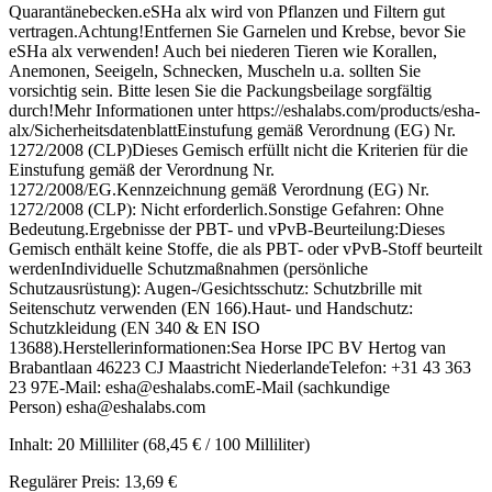
Quarantänebecken.eSHa alx wird von Pflanzen und Filtern gut
vertragen.Achtung!Entfernen Sie Garnelen und Krebse, bevor Sie
eSHa alx verwenden! Auch bei niederen Tieren wie Korallen,
Anemonen, Seeigeln, Schnecken, Muscheln u.a. sollten Sie
vorsichtig sein. Bitte lesen Sie die Packungsbeilage sorgfältig
durch!Mehr Informationen unter https://eshalabs.com/products/esha-
alx/SicherheitsdatenblattEinstufung gemäß Verordnung (EG) Nr.
1272/2008 (CLP)Dieses Gemisch erfüllt nicht die Kriterien für die
Einstufung gemäß der Verordnung Nr.
1272/2008/EG.Kennzeichnung gemäß Verordnung (EG) Nr.
1272/2008 (CLP): Nicht erforderlich.Sonstige Gefahren: Ohne
Bedeutung.Ergebnisse der PBT- und vPvB-Beurteilung:Dieses
Gemisch enthält keine Stoffe, die als PBT- oder vPvB-Stoff beurteilt
werdenIndividuelle Schutzmaßnahmen (persönliche
Schutzausrüstung): Augen-/Gesichtsschutz: Schutzbrille mit
Seitenschutz verwenden (EN 166).Haut- und Handschutz:
Schutzkleidung (EN 340 & EN ISO
13688).Herstellerinformationen:Sea Horse IPC BV Hertog van
Brabantlaan 46223 CJ Maastricht NiederlandeTelefon: +31 43 363
23 97E-Mail: esha@eshalabs.comE-Mail (sachkundige
Person) esha@eshalabs.com
Inhalt:
20 Milliliter
(68,45 € / 100 Milliliter)
Regulärer Preis:
13,69 €