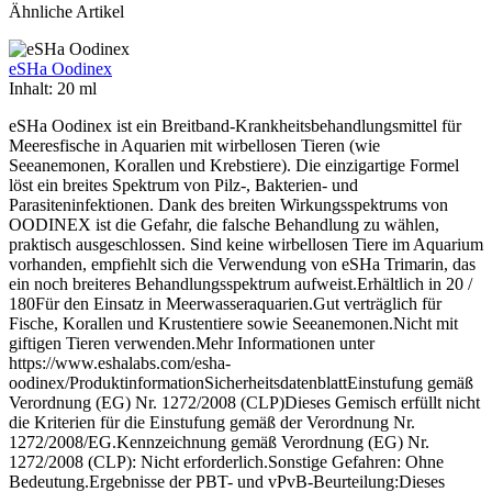
Ähnliche Artikel
eSHa Oodinex
Inhalt:
20 ml
eSHa Oodinex ist ein Breitband-Krankheitsbehandlungsmittel für
Meeresfische in Aquarien mit wirbellosen Tieren (wie
Seeanemonen, Korallen und Krebstiere). Die einzigartige Formel
löst ein breites Spektrum von Pilz-, Bakterien- und
Parasiteninfektionen. Dank des breiten Wirkungsspektrums von
OODINEX ist die Gefahr, die falsche Behandlung zu wählen,
praktisch ausgeschlossen. Sind keine wirbellosen Tiere im Aquarium
vorhanden, empfiehlt sich die Verwendung von eSHa Trimarin, das
ein noch breiteres Behandlungsspektrum aufweist.Erhältlich in 20 /
180Für den Einsatz in Meerwasseraquarien.Gut verträglich für
Fische, Korallen und Krustentiere sowie Seeanemonen.Nicht mit
giftigen Tieren verwenden.Mehr Informationen unter
https://www.eshalabs.com/esha-
oodinex/ProduktinformationSicherheitsdatenblattEinstufung gemäß
Verordnung (EG) Nr. 1272/2008 (CLP)Dieses Gemisch erfüllt nicht
die Kriterien für die Einstufung gemäß der Verordnung Nr.
1272/2008/EG.Kennzeichnung gemäß Verordnung (EG) Nr.
1272/2008 (CLP): Nicht erforderlich.Sonstige Gefahren: Ohne
Bedeutung.Ergebnisse der PBT- und vPvB-Beurteilung:Dieses