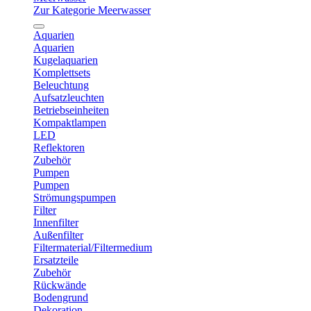
Zur Kategorie Meerwasser
Aquarien
Aquarien
Kugelaquarien
Komplettsets
Beleuchtung
Aufsatzleuchten
Betriebseinheiten
Kompaktlampen
LED
Reflektoren
Zubehör
Pumpen
Pumpen
Strömungspumpen
Filter
Innenfilter
Außenfilter
Filtermaterial/Filtermedium
Ersatzteile
Zubehör
Rückwände
Bodengrund
Dekoration