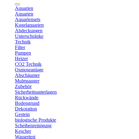
Aquarien
Aquarien
Aquariensets
Kugelaquarien
Abdeckungen
Unterschränke
Technik
Filter
Pumpen
Heizer
CO2 Technik
Osmoseanlage
Abschäumer
Mulmsauger
Zubehör
Sicherheitsunterlagen
Rückwände
Bodengrund
Dekoration
Gestein
biologische Produkte
Scheibenreinigung
Kescher
Wassertest