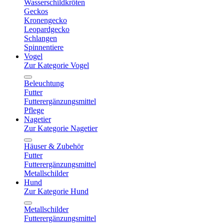
Wasserschildkröten
Geckos
Kronengecko
Leopardgecko
Schlangen
Spinnentiere
Vogel
Zur Kategorie Vogel
Beleuchtung
Futter
Futterergänzungsmittel
Pflege
Nagetier
Zur Kategorie Nagetier
Häuser & Zubehör
Futter
Futterergänzungsmittel
Metallschilder
Hund
Zur Kategorie Hund
Metallschilder
Futterergänzungsmittel