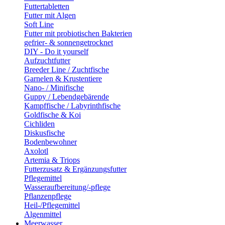
Futtertabletten
Futter mit Algen
Soft Line
Futter mit probiotischen Bakterien
gefrier- & sonnengetrocknet
DIY - Do it yourself
Aufzuchtfutter
Breeder Line / Zuchtfische
Garnelen & Krustentiere
Nano- / Minifische
Guppy / Lebendgebärende
Kampffische / Labyrinthfische
Goldfische & Koi
Cichliden
Diskusfische
Bodenbewohner
Axolotl
Artemia & Triops
Futterzusatz & Ergänzungsfutter
Pflegemittel
Wasseraufbereitung/-pflege
Pflanzenpflege
Heil-/Pflegemittel
Algenmittel
Meerwasser