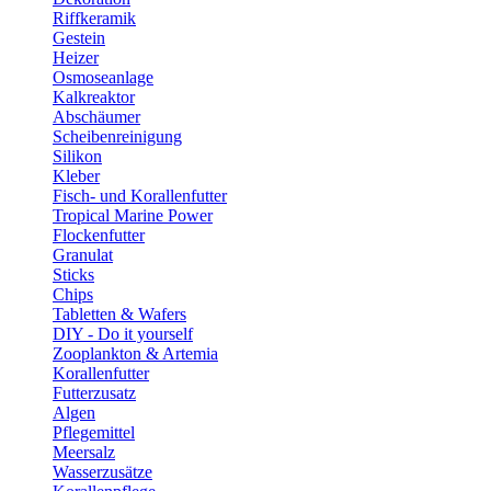
Riffkeramik
Gestein
Heizer
Osmoseanlage
Kalkreaktor
Abschäumer
Scheibenreinigung
Silikon
Kleber
Fisch- und Korallenfutter
Tropical Marine Power
Flockenfutter
Granulat
Sticks
Chips
Tabletten & Wafers
DIY - Do it yourself
Zooplankton & Artemia
Korallenfutter
Futterzusatz
Algen
Pflegemittel
Meersalz
Wasserzusätze