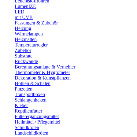
Leuchtstoffröhren
LumenIZE
LED
mit UVB
Fassungen & Zubehör
Heizung
Wärmelampen
Heizmatten
Temperaturregler
Zubehör
Substrate
Rückwände
Beregnungsanlage & Vernebler
Thermometer & Hygrometer
Dekoration & Kunstpflanzen
Höhlen & Schalen
Pinzetten
Transportboxen
Schlangenhaken
Kleber
Reptilienfutter
Futterergänzungsmittel
Heilmittel / Pflegemittel
Schildkröten
Landschildkröten