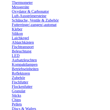
Thermometer
Messgeräte
Oxydator & Carbonator
Luft-Ausströmersteine
Schläuche, Ventile & Zubehör
Futterringe/-zangen/-automat
Kleber
Silikon
Laichkegel
Ablaichkästen
Fischtransport
Beleuchtung
LED
Aufsatzleuchten
Kompaktlampen
Betriebseinheiten
Reflektoren
Zubehör
Fischfutter
Flockenfutter
Granulat
Sticks
Chips
Pellets
Discs & Wafers