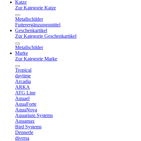
Katze
Zur Kategorie Katze
Metallschilder
Futterergänzungsmittel
Geschenkartikel
Zur Kategorie Geschenkartikel
Metallschilder
Marke
Zur Kategorie Marke
Tropical
daytime
Arcadia
ARKA
ATG Line
Aquael
AquaForte
AquaNova
Aquarium Systems
Aquamax
Bird Systems
Dennerle
diversa