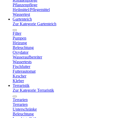
Korallenpflege
Pflanzenpflege
Heilmittel/Pflegemittel
Wassertest
Gartenteich
Zur Kategorie Gartenteich
Filter
Pumpen
Heizung
Beleuchtung
Oxydator
Wasseraufbereiter
Wassertests
Fischfutter
Futterautomat
Kescher
Kleber
Terraristik
Zur Kategorie Terraristik
Terrarien
Terrarien
Unterschränke
Beleuchtung